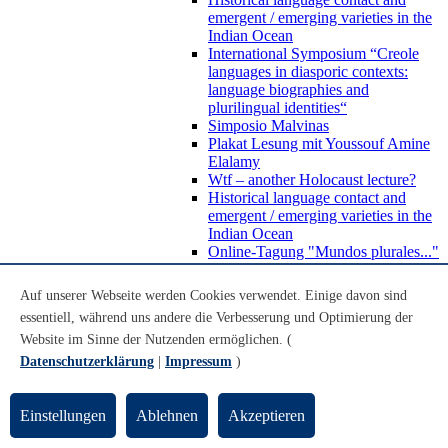
emergent / emerging varieties in the
Indian Ocean
International Symposium “Creole
languages in diasporic contexts:
language biographies and
plurilingual identities“
Simposio Malvinas
Plakat Lesung mit Youssouf Amine
Elalamy
Wtf – another Holocaust lecture?
Historical language contact and
emergent / emerging varieties in the
Indian Ocean
Online-Tagung "Mundos plurales..."
Beratung und Kontakt
Abschlussarbeiten
Auf unserer Webseite werden Cookies verwendet. Einige davon sind
Auslandsstudium
essentiell, während uns andere die Verbesserung und Optimierung der
Forschung
Website im Sinne der Nutzenden ermöglichen. (
WoC Lab
Spanische Black Diaspora
Datenschutzerklärung
|
Impressum
)
Promotionen
Habilitationen
Nachwuchsförderung
Einstellungen
Ablehnen
Akzeptieren
Forschungsinstitute und