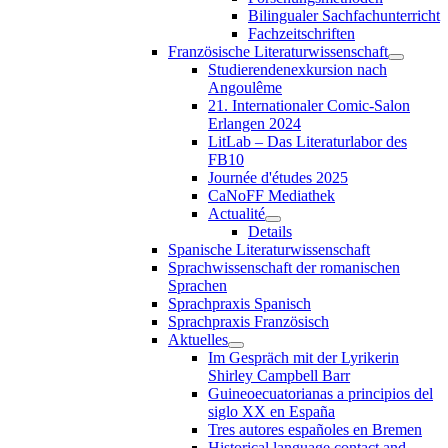
Bilingualer Sachfachunterricht
Fachzeitschriften
Französische Literaturwissenschaft
Studierendenexkursion nach
Angoulême
21. Internationaler Comic-Salon
Erlangen 2024
LitLab – Das Literaturlabor des
FB10
Journée d'études 2025
CaNoFF Mediathek
Actualité
Details
Spanische Literaturwissenschaft
Sprachwissenschaft der romanischen
Sprachen
Sprachpraxis Spanisch
Sprachpraxis Französisch
Aktuelles
Im Gespräch mit der Lyrikerin
Shirley Campbell Barr
Guineoecuatorianas a principios del
siglo XX en España
Tres autores españoles en Bremen
Historical language contact and