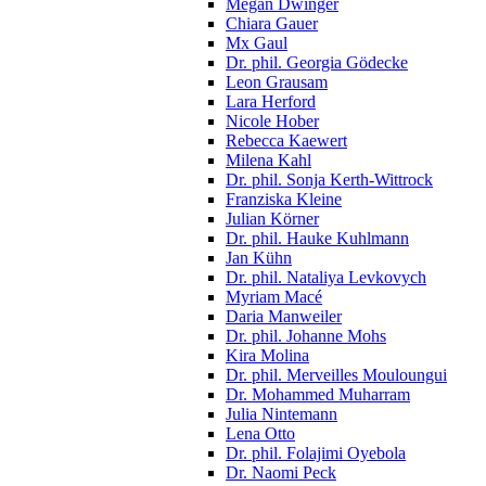
Megan Dwinger
Chiara Gauer
Mx Gaul
Dr. phil. Georgia Gödecke
Leon Grausam
Lara Herford
Nicole Hober
Rebecca Kaewert
Milena Kahl
Dr. phil. Sonja Kerth-Wittrock
Franziska Kleine
Julian Körner
Dr. phil. Hauke Kuhlmann
Jan Kühn
Dr. phil. Nataliya Levkovych
Myriam Macé
Daria Manweiler
Dr. phil. Johanne Mohs
Kira Molina
Dr. phil. Merveilles Mouloungui
Dr. Mohammed Muharram
Julia Nintemann
Lena Otto
Dr. phil. Folajimi Oyebola
Dr. Naomi Peck