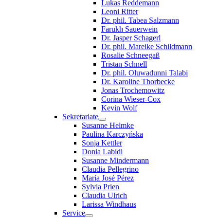
Lukas Reddemann
Leoni Ritter
Dr. phil. Tabea Salzmann
Farukh Sauerwein
Dr. Jasper Schagerl
Dr. phil. Mareike Schildmann
Rosalie Schneegaß
Tristan Schnell
Dr. phil. Oluwadunni Talabi
Dr. Karoline Thorbecke
Jonas Trochemowitz
Corina Wieser-Cox
Kevin Wolf
Sekretariate
Susanne Helmke
Paulina Karczyńska
Sonja Kettler
Donia Labidi
Susanne Mindermann
Claudia Pellegrino
María José Pérez
Sylvia Prien
Claudia Ulrich
Larissa Windhaus
Service