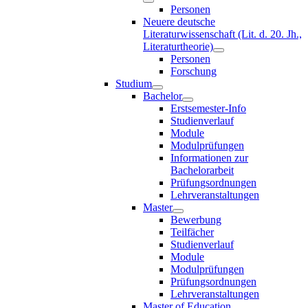
Personen
Neuere deutsche
Literaturwissenschaft (Lit. d. 20. Jh.,
Literaturtheorie)
Personen
Forschung
Studium
Bachelor
Erstsemester-Info
Studienverlauf
Module
Modulprüfungen
Informationen zur
Bachelorarbeit
Prüfungsordnungen
Lehrveranstaltungen
Master
Bewerbung
Teilfächer
Studienverlauf
Module
Modulprüfungen
Prüfungsordnungen
Lehrveranstaltungen
Master of Education