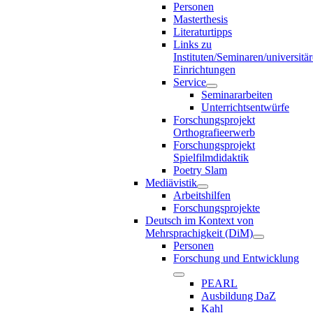
Personen
Masterthesis
Literaturtipps
Links zu
Instituten/Seminaren/universitä
Einrichtungen
Service
Seminararbeiten
Unterrichtsentwürfe
Forschungsprojekt
Orthografieerwerb
Forschungsprojekt
Spielfilmdidaktik
Poetry Slam
Mediävistik
Arbeitshilfen
Forschungsprojekte
Deutsch im Kontext von
Mehrsprachigkeit (DiM)
Personen
Forschung und Entwicklung
PEARL
Ausbildung DaZ
Kahl