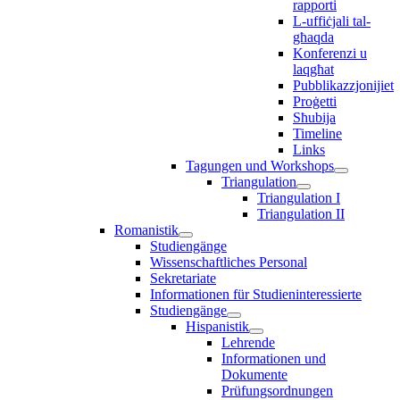
rapporti
L-uffiċjali tal-
għaqda
Konferenzi u
laqgħat
Pubblikazzjonijiet
Proġetti
Sħubija
Timeline
Links
Tagungen und Workshops
Triangulation
Triangulation I
Triangulation II
Romanistik
Studiengänge
Wissenschaftliches Personal
Sekretariate
Informationen für Studieninteressierte
Studiengänge
Hispanistik
Lehrende
Informationen und
Dokumente
Prüfungsordnungen