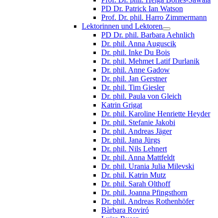
PD Dr. Patrick Ian Watson
Prof. Dr. phil. Harro Zimmermann
Lektorinnen und Lektoren
PD Dr. phil. Barbara Aehnlich
Dr. phil. Anna Auguscik
Dr. phil. Inke Du Bois
Dr. phil. Mehmet Latif Durlanik
Dr. phil. Anne Gadow
Dr. phil. Jan Gerstner
Dr. phil. Tim Giesler
Dr. phil. Paula von Gleich
Katrin Grigat
Dr. phil. Karoline Henriette Heyder
Dr. phil. Stefanie Jakobi
Dr. phil. Andreas Jäger
Dr. phil. Jana Jürgs
Dr. phil. Nils Lehnert
Dr. phil. Anna Mattfeldt
Dr. phil. Urania Julia Milevski
Dr. phil. Katrin Mutz
Dr. phil. Sarah Olthoff
Dr. phil. Joanna Pfingsthorn
Dr. phil. Andreas Rothenhöfer
Bàrbara Roviró