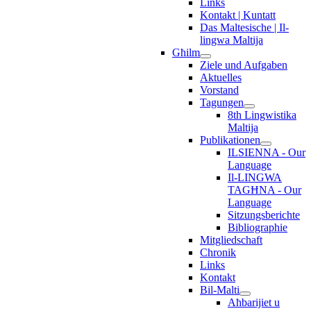
Links
Kontakt | Kuntatt
Das Maltesische | Il-
lingwa Maltija
Għilm
Ziele und Aufgaben
Aktuelles
Vorstand
Tagungen
8th Lingwistika
Maltija
Publikationen
ILSIENNA - Our
Language
Il-LINGWA
TAGĦNA - Our
Language
Sitzungsberichte
Bibliographie
Mitgliedschaft
Chronik
Links
Kontakt
Bil-Malti
Aħbarijiet u