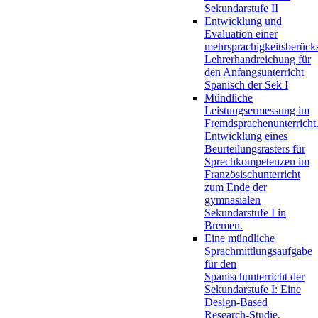
Sekundarstufe II
Entwicklung und
Evaluation einer
mehrsprachigkeitsberück
Lehrerhandreichung für
den Anfangsunterricht
Spanisch der Sek I
Mündliche
Leistungsermessung im
Fremdsprachenunterricht
Entwicklung eines
Beurteilungsrasters für
Sprechkompetenzen im
Französischunterricht
zum Ende der
gymnasialen
Sekundarstufe I in
Bremen.
Eine mündliche
Sprachmittlungsaufgabe
für den
Spanischunterricht der
Sekundarstufe I: Eine
Design-Based
Research-Studie.