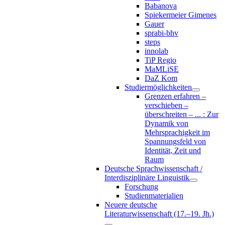
Babanova
Spiekermeier Gimenes
Gauer
sprabi-bhv
steps
innolab
TiP Regio
MaMLiSE
DaZ Kom
Studiermöglichkeiten
Grenzen erfahren –
verschieben –
überschreiten – ... : Zur
Dynamik von
Mehrsprachigkeit im
Spannungsfeld von
Identität, Zeit und
Raum
Deutsche Sprachwissenschaft /
Interdisziplinäre Linguistik
Forschung
Studienmaterialien
Neuere deutsche
Literaturwissenschaft (17.–19. Jh.)