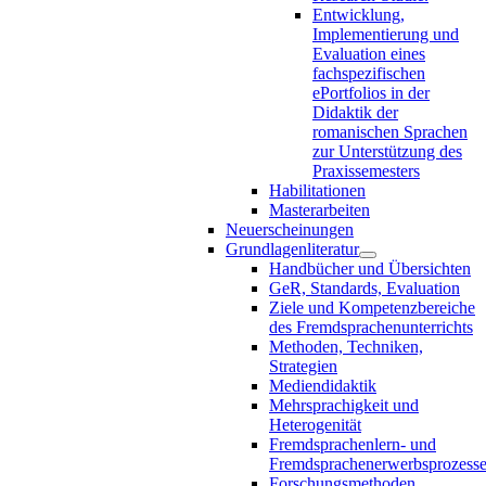
Entwicklung,
Implementierung und
Evaluation eines
fachspezifischen
ePortfolios in der
Didaktik der
romanischen Sprachen
zur Unterstützung des
Praxissemesters
Habilitationen
Masterarbeiten
Neuerscheinungen
Grundlagenliteratur
Handbücher und Übersichten
GeR, Standards, Evaluation
Ziele und Kompetenzbereiche
des Fremdsprachenunterrichts
Methoden, Techniken,
Strategien
Mediendidaktik
Mehrsprachigkeit und
Heterogenität
Fremdsprachenlern- und
Fremdsprachenerwerbsprozess
Forschungsmethoden