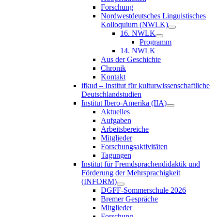
Forschung
Nordwestdeutsches Linguistisches
Kolloquium (NWLK)
16. NWLK
Programm
14. NWLK
Aus der Geschichte
Chronik
Kontakt
ifkud – Institut für kulturwissenschaftliche
Deutschlandstudien
Institut Ibero-Amerika (IIA)
Aktuelles
Aufgaben
Arbeitsbereiche
Mitglieder
Forschungsaktivitäten
Tagungen
Institut für Fremdsprachendidaktik und
Förderung der Mehrsprachigkeit
(INFORM)
DGFF-Sommerschule 2026
Bremer Gespräche
Mitglieder
Forschung