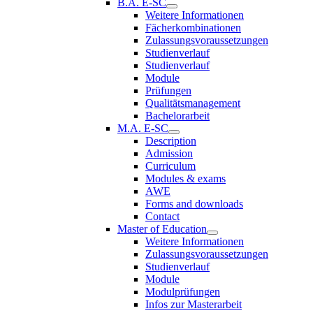
B.A. E-SC
Weitere Informationen
Fächerkombinationen
Zulassungsvoraussetzungen
Studienverlauf
Studienverlauf
Module
Prüfungen
Qualitätsmanagement
Bachelorarbeit
M.A. E-SC
Description
Admission
Curriculum
Modules & exams
AWE
Forms and downloads
Contact
Master of Education
Weitere Informationen
Zulassungsvoraussetzungen
Studienverlauf
Module
Modulprüfungen
Infos zur Masterarbeit