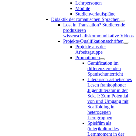
Lehrpersonen
Module
Studienverlaufspläne
Didaktik der romanischen Sprachen
Lost in Translation? Studierende
produzieren
wissenschaftskommunikative Videos
Projekte/Qualifikationsschriften
Projekte aus der
Arbeitsgruppe
Promotionen
Gamification im
differenzierenden
Spanischunterricht
Literarisch-ästhetisches
Lesen frankophoner
Jugendliteratur in der
Sek. I: Zum Potential
von und Umgang mit
Scaffolding in
heterogenen
Lerngruppen
Spielfilm als
(inter)kulturelles
Lernmoment in der