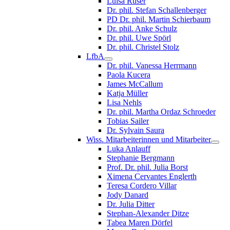
Luisa Ruser
Dr. phil. Stefan Schallenberger
PD Dr. phil. Martin Schierbaum
Dr. phil. Anke Schulz
Dr. phil. Uwe Spörl
Dr. phil. Christel Stolz
LfbA
Dr. phil. Vanessa Herrmann
Paola Kucera
James McCallum
Katja Müller
Lisa Nehls
Dr. phil. Martha Ordaz Schroeder
Tobias Sailer
Dr. Sylvain Saura
Wiss. Mitarbeiterinnen und Mitarbeiter
Luka Anlauff
Stephanie Bergmann
Prof. Dr. phil. Julia Borst
Ximena Cervantes Englerth
Teresa Cordero Villar
Jody Danard
Dr. Julia Ditter
Stephan-Alexander Ditze
Tabea Maren Dörfel