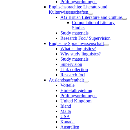
Prüfungsordnungen
Englischsprachige Literatur-und
Kulturwissenschaften
AG British Literature and Culture
Computational Literary
Studies
Study materials
Research Foci/ Supervision
Englische Sprachwissenschaft
What is linguistics?
Why study linguistcs?
Study materials
Supervision
Link collection
Research foci
Auslandsaufenthalt
Vorteile
Härtefallregelung
Prüfungsordnungen
United Kingdom
Irland
Malta
USA
Kanada
Australien