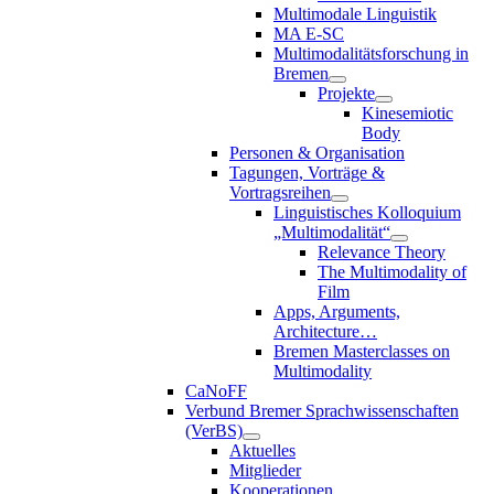
Multimodale Linguistik
MA E-SC
Multimodalitätsforschung in
Bremen
Projekte
Kinesemiotic
Body
Personen & Organisation
Tagungen, Vorträge &
Vortragsreihen
Linguistisches Kolloquium
„Multimodalität“
Relevance Theory
The Multimodality of
Film
Apps, Arguments,
Architecture…
Bremen Masterclasses on
Multimodality
CaNoFF
Verbund Bremer Sprachwissenschaften
(VerBS)
Aktuelles
Mitglieder
Kooperationen