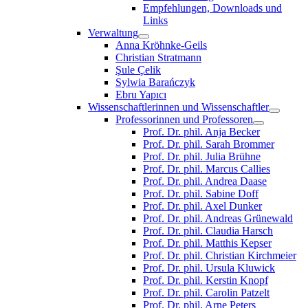
Empfehlungen, Downloads und
Links
Verwaltung
Anna Kröhnke-Geils
Christian Stratmann
Şule Çelik
Sylwia Barańczyk
Ebru Yapıcı
Wissenschaftlerinnen und Wissenschaftler
Professorinnen und Professoren
Prof. Dr. phil. Anja Becker
Prof. Dr. phil. Sarah Brommer
Prof. Dr. phil. Julia Brühne
Prof. Dr. phil. Marcus Callies
Prof. Dr. phil. Andrea Daase
Prof. Dr. phil. Sabine Doff
Prof. Dr. phil. Axel Dunker
Prof. Dr. phil. Andreas Grünewald
Prof. Dr. phil. Claudia Harsch
Prof. Dr. phil. Matthis Kepser
Prof. Dr. phil. Christian Kirchmeier
Prof. Dr. phil. Ursula Kluwick
Prof. Dr. phil. Kerstin Knopf
Prof. Dr. phil. Carolin Patzelt
Prof. Dr. phil. Arne Peters