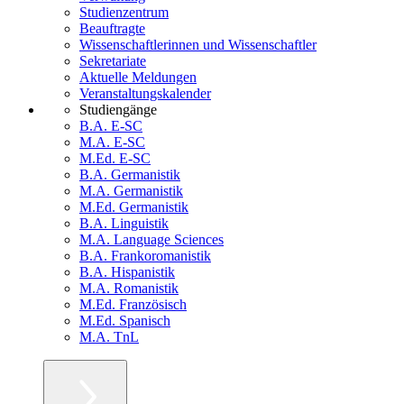
Studienzentrum
Beauftragte
Wissenschaftlerinnen und Wissenschaftler
Sekretariate
Aktuelle Meldungen
Veranstaltungskalender
Studiengänge
B.A. E-SC
M.A. E-SC
M.Ed. E-SC
B.A. Germanistik
M.A. Germanistik
M.Ed. Germanistik
B.A. Linguistik
M.A. Language Sciences
B.A. Frankoromanistik
B.A. Hispanistik
M.A. Romanistik
M.Ed. Französisch
M.Ed. Spanisch
M.A. TnL