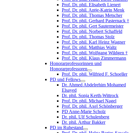
Prof. Dr. phil. Elisabeth Lienert
Prof. Dr. phil. Antje-Katrin Menk
Prof. Dr. phil. Thomas Metscher
Prof. Dr. phil. Gerhard Pasternack †
Prof. Dr. phil. Gert Sautermeister
Prof. Dr. phil. Norbert Schaffeld
Prof. Dr. phil. Thomas Stolz
Prof. Dr. phil. Karl Heinz Wagner
Prof. Dr. phil. Matthias Waltz
Prof. Dr. phil. Wolfgang Wildgen †
Prof. Dr. phil. Klaus Zimmermann
Honorarprofessorinnen und
Honorarprofessoren
Prof. Dr. phil. Wilfried F. Schoeller
PD und Fellows
Dr. Ahmed Abdelrehim Mohamed
Elsayed
Dr. phil. Sonja Kerth-Wittrock
Prof. Dr. phil. Michael Nagel
Prof. Dr. phil. Axel Schönberger
PD Anne-Marie Scholz
Dr. phil. Ulf Schulenberg
Dr. phil. Arthur Bakker
PD im Ruhestand
Prof. Dr. phil. Helga Bories-Sawala