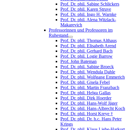
Prof. Dr. phil. Sabine Schlickers
Prof. Dr. phil. Karen Struve
Prof. Dr. phil. Ingo H. Warnke
Prof. Dr. phil. Alena Witzlack-
Makarevich
Professorinnen und Professoren im
Ruhestand
Prof. Dr. phil. Thomas Althaus
Prof. Dr. phil. Elisabeth Arend
Prof. Dr. phil. Gerhard Bach
Prof. Dr. phil. Logie Barrow
Prof. John Bateman
Prof. Dr. phil. Sabine Broeck
Prof. Dr. phil. Wendula Dahle
Prof. Dr. phil. Wolfgang Emmerich
Prof. Dr. phil. Gisela Febel
Prof. Dr. phil. Martin Franzbach
Prof. Dr. phil. Helga Gallas
Prof. Dr. phil. Dirk Hoerder
Prof. Dr. phil. Hans-Wolf Jäger
Prof. Dr. phil. Hans-Albrecht Koch
Prof. Dr. phil. Horst Kreye †
Prof. Dr. phil. Dr. h.c. Hans Peter
Krings
Prof. Dr. phil. Klaus Liebe-Harkort