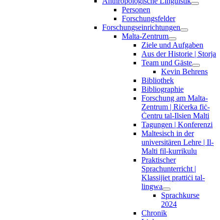
Anthropologische Linguistik
Personen
Forschungsfelder
Forschungseinrichtungen
Malta-Zentrum
Ziele und Aufgaben
Aus der Historie | Storja
Team und Gäste
Kevin Behrens
Bibliothek
Bibliographie
Forschung am Malta-
Zentrum | Riċerka fiċ-
Ċentru tal-Ilsien Malti
Tagungen | Konferenzi
Maltesisch in der
universitären Lehre | Il-
Malti fil-kurrikulu
Praktischer
Sprachunterricht |
Klassijiet prattiċi tal-
lingwa
Sprachkurse
2024
Chronik