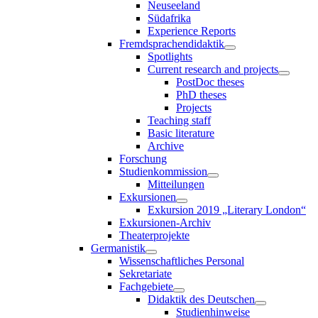
Neuseeland
Südafrika
Experience Reports
Fremdsprachendidaktik
Spotlights
Current research and projects
PostDoc theses
PhD theses
Projects
Teaching staff
Basic literature
Archive
Forschung
Studienkommission
Mitteilungen
Exkursionen
Exkursion 2019 „Literary London“
Exkursionen-Archiv
Theaterprojekte
Germanistik
Wissenschaftliches Personal
Sekretariate
Fachgebiete
Didaktik des Deutschen
Studienhinweise