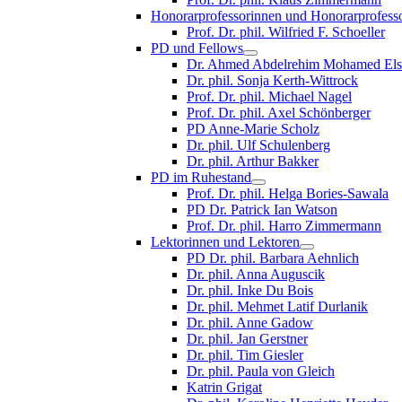
Honorarprofessorinnen und Honorarprofess
Prof. Dr. phil. Wilfried F. Schoeller
PD und Fellows
Dr. Ahmed Abdelrehim Mohamed Els
Dr. phil. Sonja Kerth-Wittrock
Prof. Dr. phil. Michael Nagel
Prof. Dr. phil. Axel Schönberger
PD Anne-Marie Scholz
Dr. phil. Ulf Schulenberg
Dr. phil. Arthur Bakker
PD im Ruhestand
Prof. Dr. phil. Helga Bories-Sawala
PD Dr. Patrick Ian Watson
Prof. Dr. phil. Harro Zimmermann
Lektorinnen und Lektoren
PD Dr. phil. Barbara Aehnlich
Dr. phil. Anna Auguscik
Dr. phil. Inke Du Bois
Dr. phil. Mehmet Latif Durlanik
Dr. phil. Anne Gadow
Dr. phil. Jan Gerstner
Dr. phil. Tim Giesler
Dr. phil. Paula von Gleich
Katrin Grigat