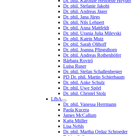
Dr. phil. Karoline Henriette Heyder
Dr. phil. Stefanie Jakobi
Dr. phil. Andreas Jäger
Dr. phil. Jana Jürgs
Dr. phil. Nils Lehnert
Dr. phil. Anna Mattfeldt
Dr. phil. Urania Julia Milevski
Dr. phil. Katrin Mutz
Dr. phil. Sarah Olthoff
Dr. phil. Joanna Pfingsthorn
Dr. phil. Andreas Rothenhöfer
Bàrbara Roviró
Luisa Ruser
Dr. phil. Stefan Schallenberger
PD Dr. phil. Martin Schierbaum
Dr. phil. Anke Schulz
Dr. phil. Uwe Spörl
Dr. phil. Christel Stolz
LfbA
Dr. phil. Vanessa Herrmann
Paola Kucera
James McCallum
Katja Müller
Lisa Nehls
Dr. phil. Martha Ordaz Schroeder