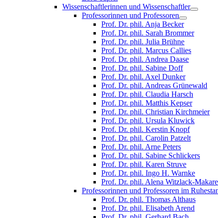
Wissenschaftlerinnen und Wissenschaftler
Professorinnen und Professoren
Prof. Dr. phil. Anja Becker
Prof. Dr. phil. Sarah Brommer
Prof. Dr. phil. Julia Brühne
Prof. Dr. phil. Marcus Callies
Prof. Dr. phil. Andrea Daase
Prof. Dr. phil. Sabine Doff
Prof. Dr. phil. Axel Dunker
Prof. Dr. phil. Andreas Grünewald
Prof. Dr. phil. Claudia Harsch
Prof. Dr. phil. Matthis Kepser
Prof. Dr. phil. Christian Kirchmeier
Prof. Dr. phil. Ursula Kluwick
Prof. Dr. phil. Kerstin Knopf
Prof. Dr. phil. Carolin Patzelt
Prof. Dr. phil. Arne Peters
Prof. Dr. phil. Sabine Schlickers
Prof. Dr. phil. Karen Struve
Prof. Dr. phil. Ingo H. Warnke
Prof. Dr. phil. Alena Witzlack-Makar
Professorinnen und Professoren im Ruhesta
Prof. Dr. phil. Thomas Althaus
Prof. Dr. phil. Elisabeth Arend
Prof. Dr. phil. Gerhard Bach