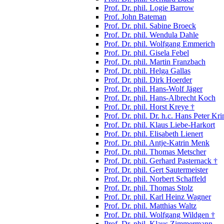
Prof. Dr. phil. Logie Barrow
Prof. John Bateman
Prof. Dr. phil. Sabine Broeck
Prof. Dr. phil. Wendula Dahle
Prof. Dr. phil. Wolfgang Emmerich
Prof. Dr. phil. Gisela Febel
Prof. Dr. phil. Martin Franzbach
Prof. Dr. phil. Helga Gallas
Prof. Dr. phil. Dirk Hoerder
Prof. Dr. phil. Hans-Wolf Jäger
Prof. Dr. phil. Hans-Albrecht Koch
Prof. Dr. phil. Horst Kreye †
Prof. Dr. phil. Dr. h.c. Hans Peter Kri
Prof. Dr. phil. Klaus Liebe-Harkort
Prof. Dr. phil. Elisabeth Lienert
Prof. Dr. phil. Antje-Katrin Menk
Prof. Dr. phil. Thomas Metscher
Prof. Dr. phil. Gerhard Pasternack †
Prof. Dr. phil. Gert Sautermeister
Prof. Dr. phil. Norbert Schaffeld
Prof. Dr. phil. Thomas Stolz
Prof. Dr. phil. Karl Heinz Wagner
Prof. Dr. phil. Matthias Waltz
Prof. Dr. phil. Wolfgang Wildgen †
Prof. Dr. phil. Klaus Zimmermann