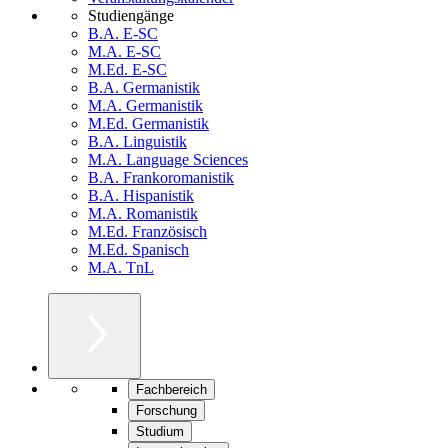
Studiengänge
B.A. E-SC
M.A. E-SC
M.Ed. E-SC
B.A. Germanistik
M.A. Germanistik
M.Ed. Germanistik
B.A. Linguistik
M.A. Language Sciences
B.A. Frankoromanistik
B.A. Hispanistik
M.A. Romanistik
M.Ed. Französisch
M.Ed. Spanisch
M.A. TnL
Fachbereich
Forschung
Studium