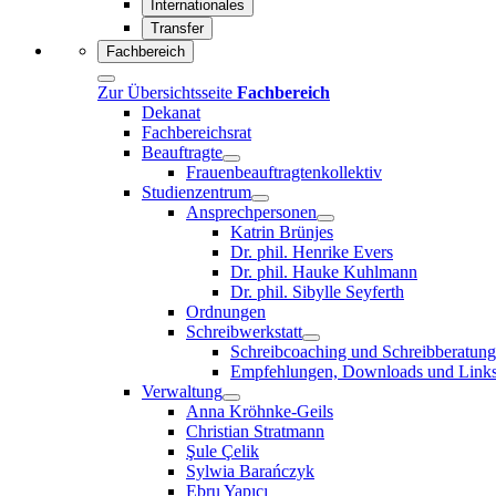
Internationales
Transfer
Fachbereich
Zur Übersichtsseite
Fachbereich
Dekanat
Fachbereichsrat
Beauftragte
Frauenbeauftragtenkollektiv
Studienzentrum
Ansprechpersonen
Katrin Brünjes
Dr. phil. Henrike Evers
Dr. phil. Hauke Kuhlmann
Dr. phil. Sibylle Seyferth
Ordnungen
Schreibwerkstatt
Schreibcoaching und Schreibberatung
Empfehlungen, Downloads und Link
Verwaltung
Anna Kröhnke-Geils
Christian Stratmann
Şule Çelik
Sylwia Barańczyk
Ebru Yapıcı