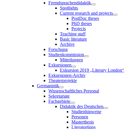
Fremdsprachendidaktik
Spotlights
Current research and projects
PostDoc theses
PhD theses
Projects
Teaching staff
Basic literature
Archive
Forschung
Studienkommission
Mitteilungen
Exkursionen
Exkursion 2019 „Literary London“
Exkursionen-Archiv
Theaterprojekte
Germanistik
Wissenschaftliches Personal
Sekretariate
Fachgebiete
Didaktik des Deutschen
Studienhinweise
Personen
Masterthesis
Literaturtipps