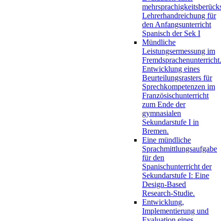
mehrsprachigkeitsberück
Lehrerhandreichung für
den Anfangsunterricht
Spanisch der Sek I
Mündliche
Leistungsermessung im
Fremdsprachenunterricht
Entwicklung eines
Beurteilungsrasters für
Sprechkompetenzen im
Französischunterricht
zum Ende der
gymnasialen
Sekundarstufe I in
Bremen.
Eine mündliche
Sprachmittlungsaufgabe
für den
Spanischunterricht der
Sekundarstufe I: Eine
Design-Based
Research-Studie.
Entwicklung,
Implementierung und
Evaluation eines