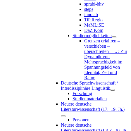
sprabi-bhv
steps
innolab
TiP Regio
MaMLiSE
DaZ Kom
Studiermöglichkeiten
Grenzen erfahren –
verschieben –
überschreiten – ... : Zur
Dynamik von
Mehrsprachigkeit im
Spannungsfeld von
Identität, Zeit und
Raum
Deutsche Sprachwissenschaft /
Interdisziplinäre Linguistik
Forschung
Studienmaterialien
Neuere deutsche
Literaturwissenschaft (17.–19. Jh.)
Personen
Neuere deutsche
Literaturwissenschaft (Lit. d. 20. Jh.,