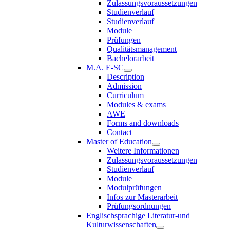
Zulassungsvoraussetzungen
Studienverlauf
Studienverlauf
Module
Prüfungen
Qualitätsmanagement
Bachelorarbeit
M.A. E-SC
Description
Admission
Curriculum
Modules & exams
AWE
Forms and downloads
Contact
Master of Education
Weitere Informationen
Zulassungsvoraussetzungen
Studienverlauf
Module
Modulprüfungen
Infos zur Masterarbeit
Prüfungsordnungen
Englischsprachige Literatur-und
Kulturwissenschaften