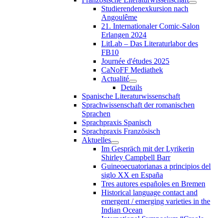
Studierendenexkursion nach
Angoulême
21. Internationaler Comic-Salon
Erlangen 2024
LitLab – Das Literaturlabor des
FB10
Journée d'études 2025
CaNoFF Mediathek
Actualité
Details
Spanische Literaturwissenschaft
Sprachwissenschaft der romanischen
Sprachen
Sprachpraxis Spanisch
Sprachpraxis Französisch
Aktuelles
Im Gespräch mit der Lyrikerin
Shirley Campbell Barr
Guineoecuatorianas a principios del
siglo XX en España
Tres autores españoles en Bremen
Historical language contact and
emergent / emerging varieties in the
Indian Ocean