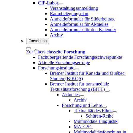
CIP-Labor
Veranstaltungsanmeldung
Raumbelegungsplan
Anmeldeformular für Sliderbeitrag
Anmeldeformular für Aktuelles
Anmeldeformular für den Kalender
Archiv
Forschung
Zur Übersichtsseite
Forschung
Fachübergreifende Forschungsschwerpunkte
Aktuelle Forschungserfolge
Forschungsinstitute
Bremer Institut für Kanada-und Québec-
Studien (BIKQS)
Bremer Institut für transmediale
Textualitätsforschung (BITT)
Aktuelles
Archiv
Forschung und Lehre
Textualität des Films
Schüren-Reihe
Multimodale Linguistik
MA E-SC
Multimodalitätsforschung in