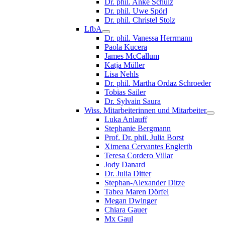
Dr. phil. Anke Schulz
Dr. phil. Uwe Spörl
Dr. phil. Christel Stolz
LfbA
Dr. phil. Vanessa Herrmann
Paola Kucera
James McCallum
Katja Müller
Lisa Nehls
Dr. phil. Martha Ordaz Schroeder
Tobias Sailer
Dr. Sylvain Saura
Wiss. Mitarbeiterinnen und Mitarbeiter
Luka Anlauff
Stephanie Bergmann
Prof. Dr. phil. Julia Borst
Ximena Cervantes Englerth
Teresa Cordero Villar
Jody Danard
Dr. Julia Ditter
Stephan-Alexander Ditze
Tabea Maren Dörfel
Megan Dwinger
Chiara Gauer
Mx Gaul