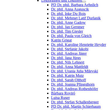
Lektorinnen und Lektoren
PD Dr. phil. Barbara Aehnlich
Dr. phil. Anna Auguscik
Dr. phil. Inke Du Bois
Dr. phil. Mehmet Latif Durlanik
Dr. phil. Anne Gadow
Dr. phil. Jan Gerstner
Dr. phil. Tim Giesler
Dr. phil. Paula von Gleich
Katrin Grigat
Dr. phil. Karoline Henriette Heyder
Dr. phil. Stefanie Jakobi
Dr. phil. Andreas Jäger
Dr. phil. Jana Jürgs
Dr. phil. Nils Lehnert
Dr. phil. Anna Mattfeldt
Dr. phil. Urania Julia Milevski
Dr. phil. Katrin Mutz
Dr. phil. Sarah Olthoff
Dr. phil. Joanna Pfingsthorn
Dr. phil. Andreas Rothenhöfer
Bàrbara Roviró
Luisa Ruser
Dr. phil. Stefan Schallenberger
PD Dr. phil. Martin Schierbaum