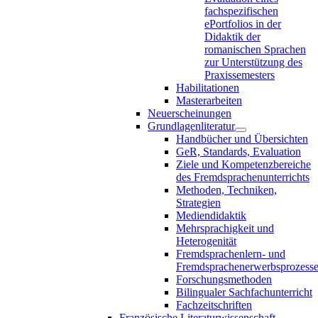
fachspezifischen
ePortfolios in der
Didaktik der
romanischen Sprachen
zur Unterstützung des
Praxissemesters
Habilitationen
Masterarbeiten
Neuerscheinungen
Grundlagenliteratur
Handbücher und Übersichten
GeR, Standards, Evaluation
Ziele und Kompetenzbereiche
des Fremdsprachenunterrichts
Methoden, Techniken,
Strategien
Mediendidaktik
Mehrsprachigkeit und
Heterogenität
Fremdsprachenlern- und
Fremdsprachenerwerbsprozess
Forschungsmethoden
Bilingualer Sachfachunterricht
Fachzeitschriften
Französische Literaturwissenschaft