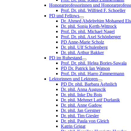
Honorarprofessorinnen und Honorarprofess
Prof. Dr. phil. Wilfried F. Schoeller
PD und Fellows
Dr. Ahmed Abdelrehim Mohamed Els
Dr. phil. Sonja Kerth-Wittrock
Prof. Dr. phil. Michael Nagel
Prof. Dr. phil. Axel Schönberger
PD Anne-Marie Scholz
Dr. phil. Ulf Schulenberg
Dr. phil. Arthur Bakker
PD im Ruhestand
Prof. Dr. phil. Helga Bories-Sawala
PD Dr. Patrick Ian Watson
Prof. Dr. phil. Harro Zimmermann
Lektorinnen und Lektoren
PD Dr. phil. Barbara Aehnlich
Dr. phil. Anna Auguscik
Dr. phil. Inke Du Bois
Dr. phil. Mehmet Latif Durlanik
Dr. phil. Anne Gadow
Dr. phil. Jan Gerstner
Dr. phil. Tim Giesler
Dr. phil. Paula von Gleich
Katrin Grigat