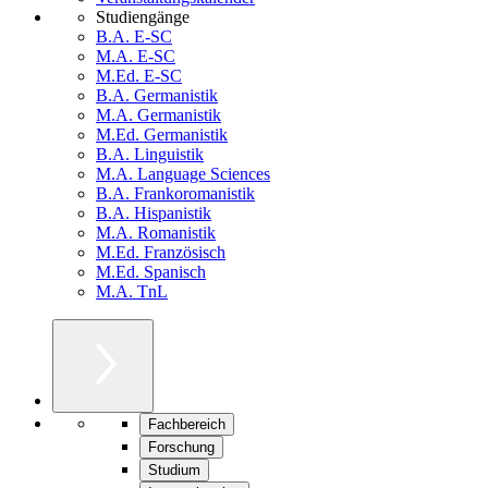
Studiengänge
B.A. E-SC
M.A. E-SC
M.Ed. E-SC
B.A. Germanistik
M.A. Germanistik
M.Ed. Germanistik
B.A. Linguistik
M.A. Language Sciences
B.A. Frankoromanistik
B.A. Hispanistik
M.A. Romanistik
M.Ed. Französisch
M.Ed. Spanisch
M.A. TnL
Fachbereich
Forschung
Studium