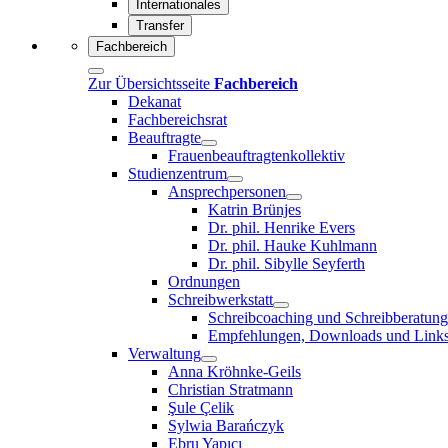
Internationales
Transfer
Fachbereich
Zur Übersichtsseite
Fachbereich
Dekanat
Fachbereichsrat
Beauftragte
Frauenbeauftragtenkollektiv
Studienzentrum
Ansprechpersonen
Katrin Brünjes
Dr. phil. Henrike Evers
Dr. phil. Hauke Kuhlmann
Dr. phil. Sibylle Seyferth
Ordnungen
Schreibwerkstatt
Schreibcoaching und Schreibberatung
Empfehlungen, Downloads und Link
Verwaltung
Anna Kröhnke-Geils
Christian Stratmann
Şule Çelik
Sylwia Barańczyk
Ebru Yapıcı