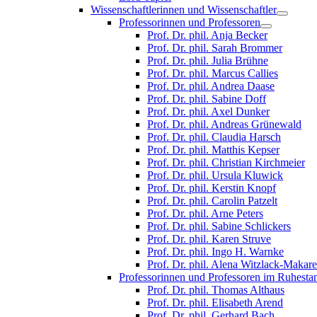
Wissenschaftlerinnen und Wissenschaftler
Professorinnen und Professoren
Prof. Dr. phil. Anja Becker
Prof. Dr. phil. Sarah Brommer
Prof. Dr. phil. Julia Brühne
Prof. Dr. phil. Marcus Callies
Prof. Dr. phil. Andrea Daase
Prof. Dr. phil. Sabine Doff
Prof. Dr. phil. Axel Dunker
Prof. Dr. phil. Andreas Grünewald
Prof. Dr. phil. Claudia Harsch
Prof. Dr. phil. Matthis Kepser
Prof. Dr. phil. Christian Kirchmeier
Prof. Dr. phil. Ursula Kluwick
Prof. Dr. phil. Kerstin Knopf
Prof. Dr. phil. Carolin Patzelt
Prof. Dr. phil. Arne Peters
Prof. Dr. phil. Sabine Schlickers
Prof. Dr. phil. Karen Struve
Prof. Dr. phil. Ingo H. Warnke
Prof. Dr. phil. Alena Witzlack-Makar
Professorinnen und Professoren im Ruhesta
Prof. Dr. phil. Thomas Althaus
Prof. Dr. phil. Elisabeth Arend
Prof. Dr. phil. Gerhard Bach