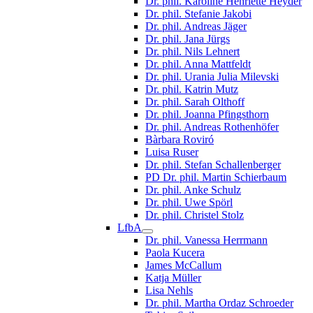
Dr. phil. Karoline Henriette Heyder
Dr. phil. Stefanie Jakobi
Dr. phil. Andreas Jäger
Dr. phil. Jana Jürgs
Dr. phil. Nils Lehnert
Dr. phil. Anna Mattfeldt
Dr. phil. Urania Julia Milevski
Dr. phil. Katrin Mutz
Dr. phil. Sarah Olthoff
Dr. phil. Joanna Pfingsthorn
Dr. phil. Andreas Rothenhöfer
Bàrbara Roviró
Luisa Ruser
Dr. phil. Stefan Schallenberger
PD Dr. phil. Martin Schierbaum
Dr. phil. Anke Schulz
Dr. phil. Uwe Spörl
Dr. phil. Christel Stolz
LfbA
Dr. phil. Vanessa Herrmann
Paola Kucera
James McCallum
Katja Müller
Lisa Nehls
Dr. phil. Martha Ordaz Schroeder