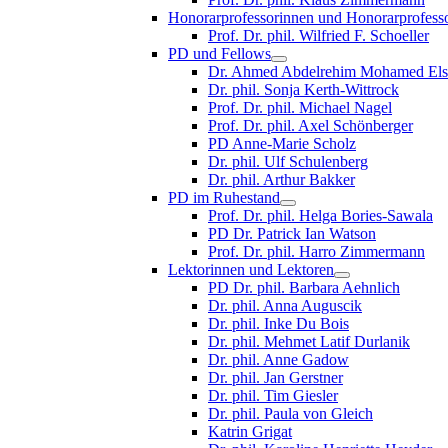
Honorarprofessorinnen und Honorarprofess
Prof. Dr. phil. Wilfried F. Schoeller
PD und Fellows
Dr. Ahmed Abdelrehim Mohamed Els
Dr. phil. Sonja Kerth-Wittrock
Prof. Dr. phil. Michael Nagel
Prof. Dr. phil. Axel Schönberger
PD Anne-Marie Scholz
Dr. phil. Ulf Schulenberg
Dr. phil. Arthur Bakker
PD im Ruhestand
Prof. Dr. phil. Helga Bories-Sawala
PD Dr. Patrick Ian Watson
Prof. Dr. phil. Harro Zimmermann
Lektorinnen und Lektoren
PD Dr. phil. Barbara Aehnlich
Dr. phil. Anna Auguscik
Dr. phil. Inke Du Bois
Dr. phil. Mehmet Latif Durlanik
Dr. phil. Anne Gadow
Dr. phil. Jan Gerstner
Dr. phil. Tim Giesler
Dr. phil. Paula von Gleich
Katrin Grigat