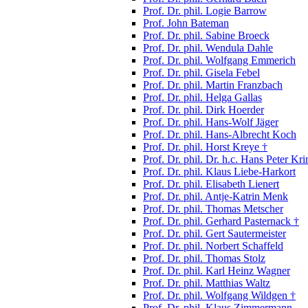
Prof. Dr. phil. Logie Barrow
Prof. John Bateman
Prof. Dr. phil. Sabine Broeck
Prof. Dr. phil. Wendula Dahle
Prof. Dr. phil. Wolfgang Emmerich
Prof. Dr. phil. Gisela Febel
Prof. Dr. phil. Martin Franzbach
Prof. Dr. phil. Helga Gallas
Prof. Dr. phil. Dirk Hoerder
Prof. Dr. phil. Hans-Wolf Jäger
Prof. Dr. phil. Hans-Albrecht Koch
Prof. Dr. phil. Horst Kreye †
Prof. Dr. phil. Dr. h.c. Hans Peter Kri
Prof. Dr. phil. Klaus Liebe-Harkort
Prof. Dr. phil. Elisabeth Lienert
Prof. Dr. phil. Antje-Katrin Menk
Prof. Dr. phil. Thomas Metscher
Prof. Dr. phil. Gerhard Pasternack †
Prof. Dr. phil. Gert Sautermeister
Prof. Dr. phil. Norbert Schaffeld
Prof. Dr. phil. Thomas Stolz
Prof. Dr. phil. Karl Heinz Wagner
Prof. Dr. phil. Matthias Waltz
Prof. Dr. phil. Wolfgang Wildgen †
Prof. Dr. phil. Klaus Zimmermann