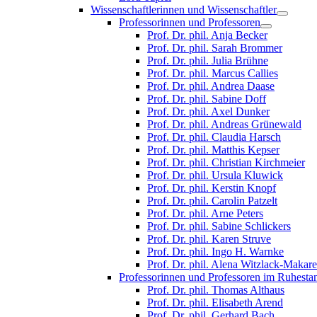
Wissenschaftlerinnen und Wissenschaftler
Professorinnen und Professoren
Prof. Dr. phil. Anja Becker
Prof. Dr. phil. Sarah Brommer
Prof. Dr. phil. Julia Brühne
Prof. Dr. phil. Marcus Callies
Prof. Dr. phil. Andrea Daase
Prof. Dr. phil. Sabine Doff
Prof. Dr. phil. Axel Dunker
Prof. Dr. phil. Andreas Grünewald
Prof. Dr. phil. Claudia Harsch
Prof. Dr. phil. Matthis Kepser
Prof. Dr. phil. Christian Kirchmeier
Prof. Dr. phil. Ursula Kluwick
Prof. Dr. phil. Kerstin Knopf
Prof. Dr. phil. Carolin Patzelt
Prof. Dr. phil. Arne Peters
Prof. Dr. phil. Sabine Schlickers
Prof. Dr. phil. Karen Struve
Prof. Dr. phil. Ingo H. Warnke
Prof. Dr. phil. Alena Witzlack-Makar
Professorinnen und Professoren im Ruhesta
Prof. Dr. phil. Thomas Althaus
Prof. Dr. phil. Elisabeth Arend
Prof. Dr. phil. Gerhard Bach