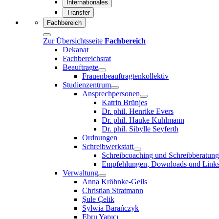
Internationales
Transfer
Fachbereich
Zur Übersichtsseite
Fachbereich
Dekanat
Fachbereichsrat
Beauftragte
Frauenbeauftragtenkollektiv
Studienzentrum
Ansprechpersonen
Katrin Brünjes
Dr. phil. Henrike Evers
Dr. phil. Hauke Kuhlmann
Dr. phil. Sibylle Seyferth
Ordnungen
Schreibwerkstatt
Schreibcoaching und Schreibberatung
Empfehlungen, Downloads und Link
Verwaltung
Anna Kröhnke-Geils
Christian Stratmann
Şule Çelik
Sylwia Barańczyk
Ebru Yapıcı