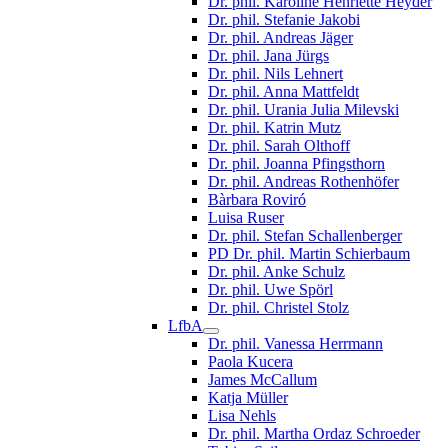
Dr. phil. Karoline Henriette Heyder
Dr. phil. Stefanie Jakobi
Dr. phil. Andreas Jäger
Dr. phil. Jana Jürgs
Dr. phil. Nils Lehnert
Dr. phil. Anna Mattfeldt
Dr. phil. Urania Julia Milevski
Dr. phil. Katrin Mutz
Dr. phil. Sarah Olthoff
Dr. phil. Joanna Pfingsthorn
Dr. phil. Andreas Rothenhöfer
Bàrbara Roviró
Luisa Ruser
Dr. phil. Stefan Schallenberger
PD Dr. phil. Martin Schierbaum
Dr. phil. Anke Schulz
Dr. phil. Uwe Spörl
Dr. phil. Christel Stolz
LfbA
Dr. phil. Vanessa Herrmann
Paola Kucera
James McCallum
Katja Müller
Lisa Nehls
Dr. phil. Martha Ordaz Schroeder