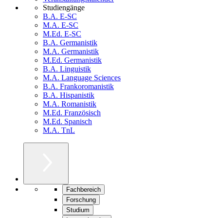
Studiengänge
B.A. E-SC
M.A. E-SC
M.Ed. E-SC
B.A. Germanistik
M.A. Germanistik
M.Ed. Germanistik
B.A. Linguistik
M.A. Language Sciences
B.A. Frankoromanistik
B.A. Hispanistik
M.A. Romanistik
M.Ed. Französisch
M.Ed. Spanisch
M.A. TnL
Fachbereich
Forschung
Studium