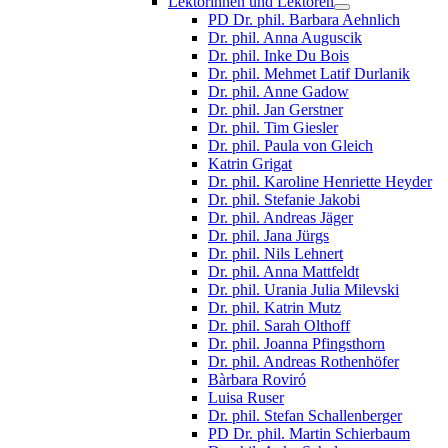
Lektorinnen und Lektoren
PD Dr. phil. Barbara Aehnlich
Dr. phil. Anna Auguscik
Dr. phil. Inke Du Bois
Dr. phil. Mehmet Latif Durlanik
Dr. phil. Anne Gadow
Dr. phil. Jan Gerstner
Dr. phil. Tim Giesler
Dr. phil. Paula von Gleich
Katrin Grigat
Dr. phil. Karoline Henriette Heyder
Dr. phil. Stefanie Jakobi
Dr. phil. Andreas Jäger
Dr. phil. Jana Jürgs
Dr. phil. Nils Lehnert
Dr. phil. Anna Mattfeldt
Dr. phil. Urania Julia Milevski
Dr. phil. Katrin Mutz
Dr. phil. Sarah Olthoff
Dr. phil. Joanna Pfingsthorn
Dr. phil. Andreas Rothenhöfer
Bàrbara Roviró
Luisa Ruser
Dr. phil. Stefan Schallenberger
PD Dr. phil. Martin Schierbaum