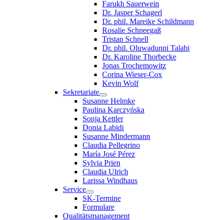
Farukh Sauerwein
Dr. Jasper Schagerl
Dr. phil. Mareike Schildmann
Rosalie Schneegaß
Tristan Schnell
Dr. phil. Oluwadunni Talabi
Dr. Karoline Thorbecke
Jonas Trochemowitz
Corina Wieser-Cox
Kevin Wolf
Sekretariate
Susanne Helmke
Paulina Karczyńska
Sonja Kettler
Donia Labidi
Susanne Mindermann
Claudia Pellegrino
María José Pérez
Sylvia Prien
Claudia Ulrich
Larissa Windhaus
Service
SK-Termine
Formulare
Qualitätsmanagement