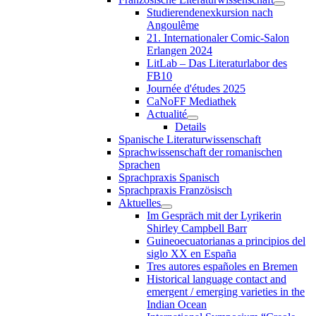
Studierendenexkursion nach
Angoulême
21. Internationaler Comic-Salon
Erlangen 2024
LitLab – Das Literaturlabor des
FB10
Journée d'études 2025
CaNoFF Mediathek
Actualité
Details
Spanische Literaturwissenschaft
Sprachwissenschaft der romanischen
Sprachen
Sprachpraxis Spanisch
Sprachpraxis Französisch
Aktuelles
Im Gespräch mit der Lyrikerin
Shirley Campbell Barr
Guineoecuatorianas a principios del
siglo XX en España
Tres autores españoles en Bremen
Historical language contact and
emergent / emerging varieties in the
Indian Ocean