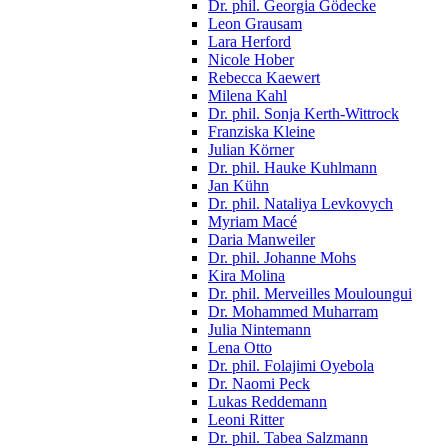
Dr. phil. Georgia Gödecke
Leon Grausam
Lara Herford
Nicole Hober
Rebecca Kaewert
Milena Kahl
Dr. phil. Sonja Kerth-Wittrock
Franziska Kleine
Julian Körner
Dr. phil. Hauke Kuhlmann
Jan Kühn
Dr. phil. Nataliya Levkovych
Myriam Macé
Daria Manweiler
Dr. phil. Johanne Mohs
Kira Molina
Dr. phil. Merveilles Mouloungui
Dr. Mohammed Muharram
Julia Nintemann
Lena Otto
Dr. phil. Folajimi Oyebola
Dr. Naomi Peck
Lukas Reddemann
Leoni Ritter
Dr. phil. Tabea Salzmann