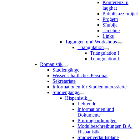
Konferenzi u
laqgħat
Pubblikazzjonijiet
Proġetti
Sħubija
Timeline
Links
Tagungen und Workshops
Triangulation
Triangulation I
Triangulation II
Romanistik
Studiengänge
Wissenschaftliches Personal
Sekretariate
Informationen für Studieninteressierte
Studiengänge
Hispanistik
Lehrende
Informationen und
Dokumente
Prüfungsordnungen
Modulbeschreibungen B.A.
Hispanistik
Studienverlaufspläne