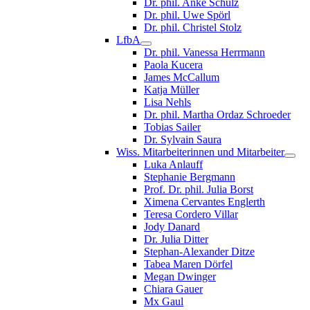
Dr. phil. Anke Schulz
Dr. phil. Uwe Spörl
Dr. phil. Christel Stolz
LfbA
Dr. phil. Vanessa Herrmann
Paola Kucera
James McCallum
Katja Müller
Lisa Nehls
Dr. phil. Martha Ordaz Schroeder
Tobias Sailer
Dr. Sylvain Saura
Wiss. Mitarbeiterinnen und Mitarbeiter
Luka Anlauff
Stephanie Bergmann
Prof. Dr. phil. Julia Borst
Ximena Cervantes Englerth
Teresa Cordero Villar
Jody Danard
Dr. Julia Ditter
Stephan-Alexander Ditze
Tabea Maren Dörfel
Megan Dwinger
Chiara Gauer
Mx Gaul