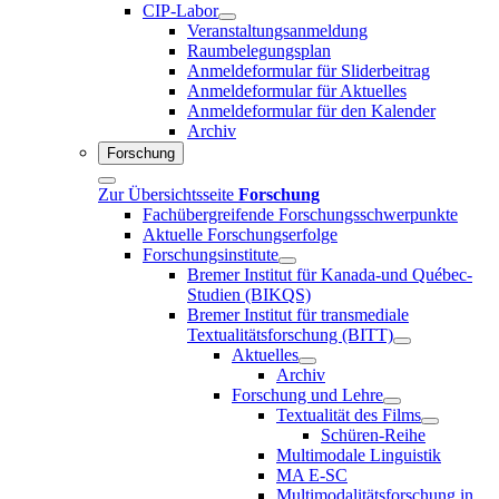
CIP-Labor
Veranstaltungsanmeldung
Raumbelegungsplan
Anmeldeformular für Sliderbeitrag
Anmeldeformular für Aktuelles
Anmeldeformular für den Kalender
Archiv
Forschung
Zur Übersichtsseite
Forschung
Fachübergreifende Forschungsschwerpunkte
Aktuelle Forschungserfolge
Forschungsinstitute
Bremer Institut für Kanada-und Québec-
Studien (BIKQS)
Bremer Institut für transmediale
Textualitätsforschung (BITT)
Aktuelles
Archiv
Forschung und Lehre
Textualität des Films
Schüren-Reihe
Multimodale Linguistik
MA E-SC
Multimodalitätsforschung in