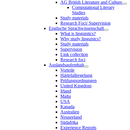
AG British Literature and Culture
Computational Literary
Studies
Study materials
Research Foci/ Supervision
Englische Sprachwissenschaft
What is linguistics?
Why study linguistcs?
Study materials
Supervision
Link collection
Research foci
Auslandsaufenthalt
Vorteile
Härtefallregelung
Prüfungsordnungen
United Kingdom
Irland
Malta
USA
Kanada
Australien
Neuseeland
Südafrika
Experience Reports