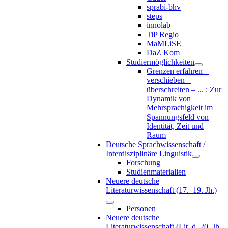
sprabi-bhv
steps
innolab
TiP Regio
MaMLiSE
DaZ Kom
Studiermöglichkeiten
Grenzen erfahren –
verschieben –
überschreiten – ... : Zur
Dynamik von
Mehrsprachigkeit im
Spannungsfeld von
Identität, Zeit und
Raum
Deutsche Sprachwissenschaft /
Interdisziplinäre Linguistik
Forschung
Studienmaterialien
Neuere deutsche
Literaturwissenschaft (17.–19. Jh.)
Personen
Neuere deutsche
Literaturwissenschaft (Lit. d. 20. Jh.,