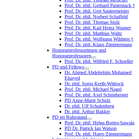
Prof. Dr. phil. Gerhard Pasternack †
Prof. Dr. phil. Gert Sautermeister
Prof. Dr. phil. Norbert Schaffeld
Prof. Dr. phil. Thomas Stolz
Prof. Dr. phil. Karl Heinz Wagner
Prof. Dr. phil. Matthias Waltz
Prof. Dr. phil. Wolfgang Wildgen †
Prof. Dr. phil. Klaus Zimmermann
Honorarprofessorinnen und
Honorarprofessoren
Prof. Dr. phil. Wilfried F. Schoeller
PD und Fellows
Dr. Ahmed Abdelrehim Mohamed
Elsayed
Dr. phil. Sonja Kerth-Wittrock
Prof. Dr. phil. Michael Nagel
Prof. Dr. phil. Axel Schönberger
PD Anne-Marie Scholz
Dr. phil. Ulf Schulenberg
Dr. phil. Arthur Bakker
PD im Ruhestand
Prof. Dr. phil. Helga Bories-Sawala
PD Dr. Patrick Ian Watson
Prof. Dr. phil. Harro Zimmermann