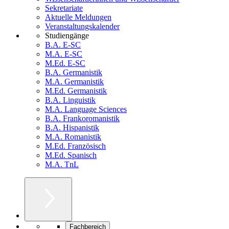
Sekretariate
Aktuelle Meldungen
Veranstaltungskalender
Studiengänge
B.A. E-SC
M.A. E-SC
M.Ed. E-SC
B.A. Germanistik
M.A. Germanistik
M.Ed. Germanistik
B.A. Linguistik
M.A. Language Sciences
B.A. Frankoromanistik
B.A. Hispanistik
M.A. Romanistik
M.Ed. Französisch
M.Ed. Spanisch
M.A. TnL
Fachbereich