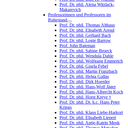
Prof. Dr. phil. Alena Witzlack-
Makarevich
Professorinnen und Professoren im
Ruhestand
Prof. Dr. phil. Thomas Althaus
Prof. Dr. phil. Elisabeth Arend
Prof. Dr. phil. Gerhard Bach
Prof. Dr. phil. Logie Barrow
Prof. John Bateman
Prof. Dr. phil. Sabine Broeck
Prof. Dr. phil. Wendula Dahle
Prof. Dr. phil. Wolfgang Emmerich
Prof. Dr. phil. Gisela Febel
Prof. Dr. phil. Martin Franzbach
Prof. Dr. phil. Helga Gallas
Prof. Dr. phil. Dirk Hoerder
Prof. Dr. phil. Hans-Wolf Jäger
Prof. Dr. phil. Hans-Albrecht Koch
Prof. Dr. phil. Horst Kreye †
Prof. Dr. phil. Dr. h.c. Hans Peter
Krings
Prof. Dr. phil. Klaus Liebe-Harkort
Prof. Dr. phil. Elisabeth Lienert
Prof. Dr. phil. Antje-Katrin Menk
Prof. Dr. phil. Thomas Metscher