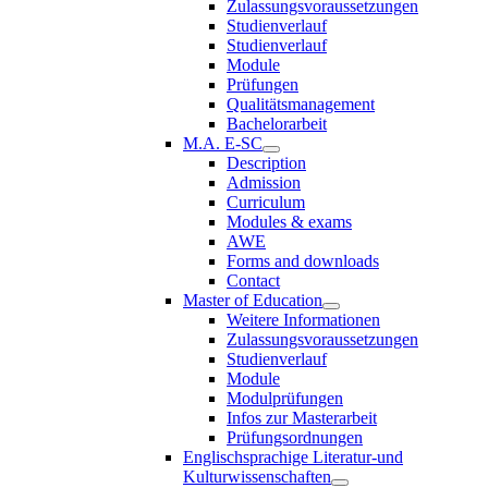
Zulassungsvoraussetzungen
Studienverlauf
Studienverlauf
Module
Prüfungen
Qualitätsmanagement
Bachelorarbeit
M.A. E-SC
Description
Admission
Curriculum
Modules & exams
AWE
Forms and downloads
Contact
Master of Education
Weitere Informationen
Zulassungsvoraussetzungen
Studienverlauf
Module
Modulprüfungen
Infos zur Masterarbeit
Prüfungsordnungen
Englischsprachige Literatur-und
Kulturwissenschaften