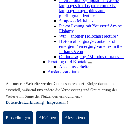
International Symposium “Creole
languages in diasporic contexts:
language biographies and
plurilingual identities“
Simposio Malvinas
Plakat Lesung mit Youssouf Amine
Elalamy
Wtf – another Holocaust lecture?
Historical language contact and
emergent / emerging varieties in the
Indian Ocean
Online-Tagung "Mundos plurales..."
Beratung und Kontakt
Abschlussarbeiten
Auslandsstudium
Forschung
WoC Lab
Auf unserer Webseite werden Cookies verwendet. Einige davon sind
Spanische Black Diaspora
essentiell, während uns andere die Verbesserung und Optimierung der
Promotionen
Website im Sinne der Nutzenden ermöglichen. (
Habilitationen
Nachwuchsförderung
Datenschutzerklärung
|
Impressum
)
Forschungsinstitute und
Forschungszentren
Studienkommission
Einstellungen
Ablehnen
Akzeptieren
TnL