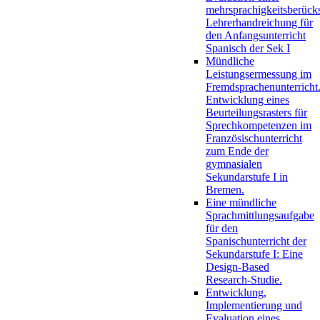
mehrsprachigkeitsberück
Lehrerhandreichung für
den Anfangsunterricht
Spanisch der Sek I
Mündliche
Leistungsermessung im
Fremdsprachenunterricht
Entwicklung eines
Beurteilungsrasters für
Sprechkompetenzen im
Französischunterricht
zum Ende der
gymnasialen
Sekundarstufe I in
Bremen.
Eine mündliche
Sprachmittlungsaufgabe
für den
Spanischunterricht der
Sekundarstufe I: Eine
Design-Based
Research-Studie.
Entwicklung,
Implementierung und
Evaluation eines