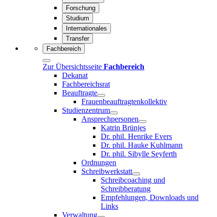
Forschung
Studium
Internationales
Transfer
Fachbereich
Zur Übersichtsseite
Fachbereich
Dekanat
Fachbereichsrat
Beauftragte
Frauenbeauftragtenkollektiv
Studienzentrum
Ansprechpersonen
Katrin Brünjes
Dr. phil. Henrike Evers
Dr. phil. Hauke Kuhlmann
Dr. phil. Sibylle Seyferth
Ordnungen
Schreibwerkstatt
Schreibcoaching und
Schreibberatung
Empfehlungen, Downloads und
Links
Verwaltung