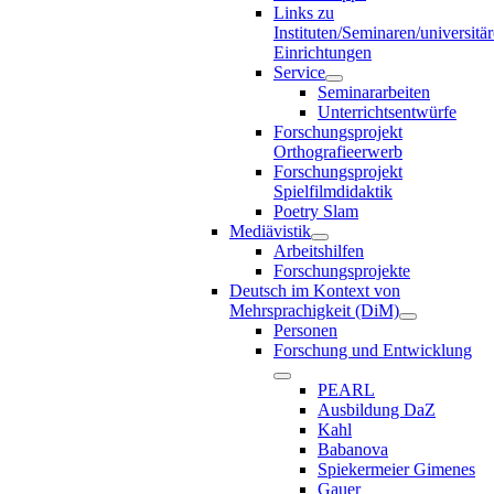
Links zu
Instituten/Seminaren/universitä
Einrichtungen
Service
Seminararbeiten
Unterrichtsentwürfe
Forschungsprojekt
Orthografieerwerb
Forschungsprojekt
Spielfilmdidaktik
Poetry Slam
Mediävistik
Arbeitshilfen
Forschungsprojekte
Deutsch im Kontext von
Mehrsprachigkeit (DiM)
Personen
Forschung und Entwicklung
PEARL
Ausbildung DaZ
Kahl
Babanova
Spiekermeier Gimenes
Gauer