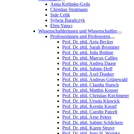
Anna Kröhnke-Geils
Christian Stratmann
Şule Çelik
Sylwia Barańczyk
Ebru Yapıcı
Wissenschaftlerinnen und Wissenschaftler
Professorinnen und Professoren
Prof. Dr. phil. Anja Becker
Prof. Dr. phil. Sarah Brommer
Prof. Dr. phil. Julia Brühne
Prof. Dr. phil. Marcus Callies
Prof. Dr. phil. Andrea Daase
Prof. Dr. phil. Sabine Doff
Prof. Dr. phil. Axel Dunker
Prof. Dr. phil. Andreas Grünewald
Prof. Dr. phil. Claudia Harsch
Prof. Dr. phil. Matthis Kepser
Prof. Dr. phil. Christian Kirchmeier
Prof. Dr. phil. Ursula Kluwick
Prof. Dr. phil. Kerstin Knopf
Prof. Dr. phil. Carolin Patzelt
Prof. Dr. phil. Arne Peters
Prof. Dr. phil. Sabine Schlickers
Prof. Dr. phil. Karen Struve
Prof. Dr. phil. Ingo H. Warnke