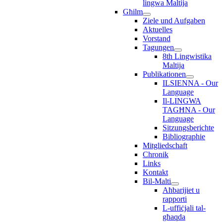
lingwa Maltija
Għilm
Ziele und Aufgaben
Aktuelles
Vorstand
Tagungen
8th Lingwistika
Maltija
Publikationen
ILSIENNA - Our
Language
Il-LINGWA
TAGĦNA - Our
Language
Sitzungsberichte
Bibliographie
Mitgliedschaft
Chronik
Links
Kontakt
Bil-Malti
Aħbarijiet u
rapporti
L-uffiċjali tal-
għaqda