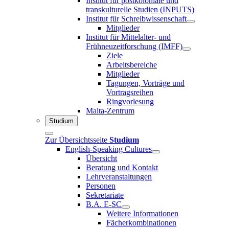
Institut für postkoloniale und
transkulturelle Studien (INPUTS)
Institut für Schreibwissenschaft
Mitglieder
Institut für Mittelalter- und
Frühneuzeitforschung (IMFF)
Ziele
Arbeitsbereiche
Mitglieder
Tagungen, Vorträge und
Vortragsreihen
Ringvorlesung
Malta-Zentrum
Studium
Zur Übersichtsseite
Studium
English-Speaking Cultures
Übersicht
Beratung und Kontakt
Lehrveranstaltungen
Personen
Sekretariate
B.A. E-SC
Weitere Informationen
Fächerkombinationen