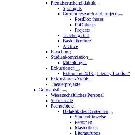
Fremdsprachendidaktik
Spotlights
Current research and projects
PostDoc theses
PhD theses
Projects
Teaching staff
Basic literature
Archive
Forschung
Studienkommission
Mitteilungen
Exkursionen
Exkursion 2019 „Literary London“
Exkursionen-Archiv
Theaterprojekte
Germanistik
Wissenschaftliches Personal
Sekretariate
Fachgebiete
Didaktik des Deutschen
Studienhinweise
Personen
Masterthesis
Literaturtipps