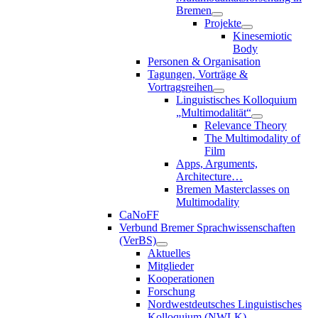
Bremen
Projekte
Kinesemiotic
Body
Personen & Organisation
Tagungen, Vorträge &
Vortragsreihen
Linguistisches Kolloquium
„Multimodalität“
Relevance Theory
The Multimodality of
Film
Apps, Arguments,
Architecture…
Bremen Masterclasses on
Multimodality
CaNoFF
Verbund Bremer Sprachwissenschaften
(VerBS)
Aktuelles
Mitglieder
Kooperationen
Forschung
Nordwestdeutsches Linguistisches
Kolloquium (NWLK)