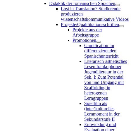
Didaktik der romanischen Sprachen
Lost in Translation? Studierende
produzieren
wissenschaftskommunikative Videos
Projekte/Qualifikationsschriften
Projekte aus der
Arbeitsgruppe
Promotionen
Gamification im
differenzierenden
Spanischunterricht
Literarisch-ästhetisches
Lesen frankophoner
Jugendliteratur in der
Sek. I: Zum Potential
von und Umgang mit
Scaffolding in
heterogenen
Lerngruppen
Spielfilm als
(inter)kulturelles
Lernmoment in der
Sekundarstufe II
Entwicklung und
Evaluation einer