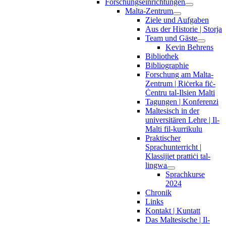
Forschungseinrichtungen
Malta-Zentrum
Ziele und Aufgaben
Aus der Historie | Storja
Team und Gäste
Kevin Behrens
Bibliothek
Bibliographie
Forschung am Malta-
Zentrum | Riċerka fiċ-
Ċentru tal-Ilsien Malti
Tagungen | Konferenzi
Maltesisch in der
universitären Lehre | Il-
Malti fil-kurrikulu
Praktischer
Sprachunterricht |
Klassijiet prattiċi tal-
lingwa
Sprachkurse
2024
Chronik
Links
Kontakt | Kuntatt
Das Maltesische | Il-