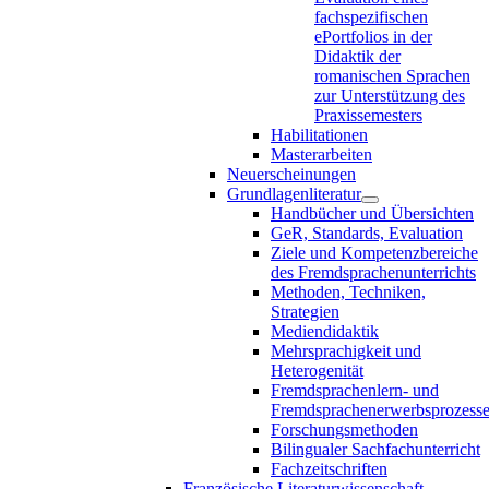
fachspezifischen
ePortfolios in der
Didaktik der
romanischen Sprachen
zur Unterstützung des
Praxissemesters
Habilitationen
Masterarbeiten
Neuerscheinungen
Grundlagenliteratur
Handbücher und Übersichten
GeR, Standards, Evaluation
Ziele und Kompetenzbereiche
des Fremdsprachenunterrichts
Methoden, Techniken,
Strategien
Mediendidaktik
Mehrsprachigkeit und
Heterogenität
Fremdsprachenlern- und
Fremdsprachenerwerbsprozess
Forschungsmethoden
Bilingualer Sachfachunterricht
Fachzeitschriften
Französische Literaturwissenschaft