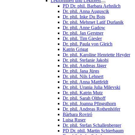
Lektorinnen und Lektoren
PD Dr. phil. Barbara Aehnlich
Dr. phil. Anna Auguscik
Dr. phil. Inke Du Bois
Dr. phil. Mehmet Latif Durlanik
Dr. phil. Anne Gadow
Dr. phil. Jan Gerstner
Dr. phil. Tim Giesler
Dr. phil. Paula von Gleich
Katrin Grigat
Dr. phil. Karoline Henriette Heyder
Dr. phil. Stefanie Jakobi
Dr. phil. Andreas Jäger
Dr. phil. Jana Jürgs
Dr. phil. Nils Lehnert
Dr. phil. Anna Mattfeldt
Dr. phil. Urania Julia Milevski
Dr. phil. Katrin Mutz
Dr. phil. Sarah Olthoff
Dr. phil. Joanna Pfingsthorn
Dr. phil. Andreas Rothenhöfer
Bàrbara Roviró
Luisa Ruser
Dr. phil. Stefan Schallenberger
PD Dr. phil. Martin Schierbaum