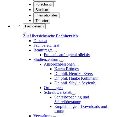
Forschung
Studium
Internationales
Transfer
Fachbereich
Zur Übersichtsseite
Fachbereich
Dekanat
Fachbereichsrat
Beauftragte
Frauenbeauftragtenkollektiv
Studienzentrum
Ansprechpersonen
Katrin Brünjes
Dr. phil. Henrike Evers
Dr. phil. Hauke Kuhlmann
Dr. phil. Sibylle Seyferth
Ordnungen
Schreibwerkstatt
Schreibcoaching und
Schreibberatung
Empfehlungen, Downloads und
Links
Verwaltung