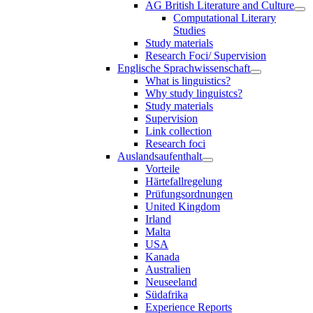
AG British Literature and Culture
Computational Literary
Studies
Study materials
Research Foci/ Supervision
Englische Sprachwissenschaft
What is linguistics?
Why study linguistcs?
Study materials
Supervision
Link collection
Research foci
Auslandsaufenthalt
Vorteile
Härtefallregelung
Prüfungsordnungen
United Kingdom
Irland
Malta
USA
Kanada
Australien
Neuseeland
Südafrika
Experience Reports