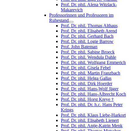
Prof. Dr. phil. Alena Witzlack-
Makarevich
Professorinnen und Professoren im
Ruhestand
Prof. Dr. phil. Thomas Althaus
Prof. Dr. phil. Elisabeth Arend
Prof. Dr. phil. Gerhard Bach
Prof. Dr. phil. Logie Barrow
Prof. John Bateman
Prof. Dr. phil. Sabine Broeck
Prof. Dr. phil. Wendula Dahle
Prof. Dr. phil. Wolfgang Emmerich
Prof. Dr. phil. Gisela Febel
Prof. Dr. phil. Martin Franzbach
Prof. Dr. phil. Helga Gallas
Prof. Dr. phil. Dirk Hoerder
Prof. Dr. phil. Hans-Wolf Jäger
Prof. Dr. phil. Hans-Albrecht Koch
Prof. Dr. phil. Horst Kreye †
Prof. Dr. phil. Dr. h.c. Hans Peter
Krings
Prof. Dr. phil. Klaus Liebe-Harkort
Prof. Dr. phil. Elisabeth Lienert
Prof. Dr. phil. Antje-Katrin Menk
Prof. Dr. phil. Thomas Metscher