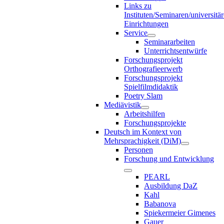
Links zu
Instituten/Seminaren/universitä
Einrichtungen
Service
Seminararbeiten
Unterrichtsentwürfe
Forschungsprojekt
Orthografieerwerb
Forschungsprojekt
Spielfilmdidaktik
Poetry Slam
Mediävistik
Arbeitshilfen
Forschungsprojekte
Deutsch im Kontext von
Mehrsprachigkeit (DiM)
Personen
Forschung und Entwicklung
PEARL
Ausbildung DaZ
Kahl
Babanova
Spiekermeier Gimenes
Gauer