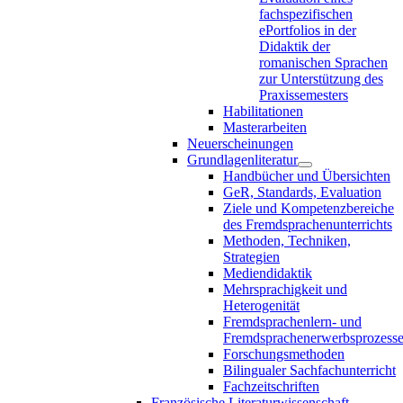
fachspezifischen
ePortfolios in der
Didaktik der
romanischen Sprachen
zur Unterstützung des
Praxissemesters
Habilitationen
Masterarbeiten
Neuerscheinungen
Grundlagenliteratur
Handbücher und Übersichten
GeR, Standards, Evaluation
Ziele und Kompetenzbereiche
des Fremdsprachenunterrichts
Methoden, Techniken,
Strategien
Mediendidaktik
Mehrsprachigkeit und
Heterogenität
Fremdsprachenlern- und
Fremdsprachenerwerbsprozess
Forschungsmethoden
Bilingualer Sachfachunterricht
Fachzeitschriften
Französische Literaturwissenschaft