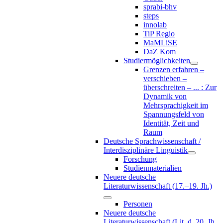
sprabi-bhv
steps
innolab
TiP Regio
MaMLiSE
DaZ Kom
Studiermöglichkeiten
Grenzen erfahren –
verschieben –
überschreiten – ... : Zur
Dynamik von
Mehrsprachigkeit im
Spannungsfeld von
Identität, Zeit und
Raum
Deutsche Sprachwissenschaft /
Interdisziplinäre Linguistik
Forschung
Studienmaterialien
Neuere deutsche
Literaturwissenschaft (17.–19. Jh.)
Personen
Neuere deutsche
Literaturwissenschaft (Lit. d. 20. Jh.,