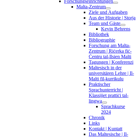
Forschungseinrichtungen
Malta-Zentrum
Ziele und Aufgaben
Aus der Historie | Storja
Team und Gäste
Kevin Behrens
Bibliothek
Bibliographie
Forschung am Malta-
Zentrum | Riċerka fiċ-
Ċentru tal-Ilsien Malti
Tagungen | Konferenzi
Maltesisch in der
universitären Lehre | Il-
Malti fil-kurrikulu
Praktischer
Sprachunterricht |
Klassijiet prattiċi tal-
lingwa
Sprachkurse
2024
Chronik
Links
Kontakt | Kuntatt
Das Maltesische | Il-