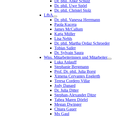
Dr. phil. Anke Schulz
Dr. phil. Uwe Spörl
Dr. phil. Christel Stolz
LfbA
Dr. phil. Vanessa Herrmann
Paola Kucera
James McCallum
Katja Müller
Lisa Nehls
Dr. phil. Martha Ordaz Schroeder
Tobias Sailer
Dr. Sylvain Saura
Wiss. Mitarbeiterinnen und Mitarbeiter
Luka Anlauff
Stephanie Bergmann
Prof. Dr. phil. Julia Borst
Ximena Cervantes Englerth
Teresa Cordero Villar
Jody Danard
Dr. Julia Ditter
Stephan-Alexander Ditze
Tabea Maren Dörfel
Megan Dwinger
Chiara Gauer
Mx Gaul