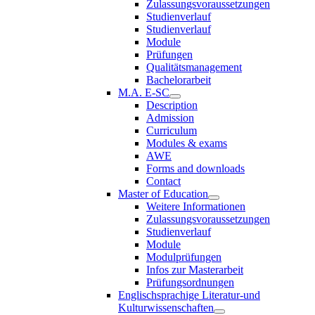
Zulassungsvoraussetzungen
Studienverlauf
Studienverlauf
Module
Prüfungen
Qualitätsmanagement
Bachelorarbeit
M.A. E-SC
Description
Admission
Curriculum
Modules & exams
AWE
Forms and downloads
Contact
Master of Education
Weitere Informationen
Zulassungsvoraussetzungen
Studienverlauf
Module
Modulprüfungen
Infos zur Masterarbeit
Prüfungsordnungen
Englischsprachige Literatur-und
Kulturwissenschaften