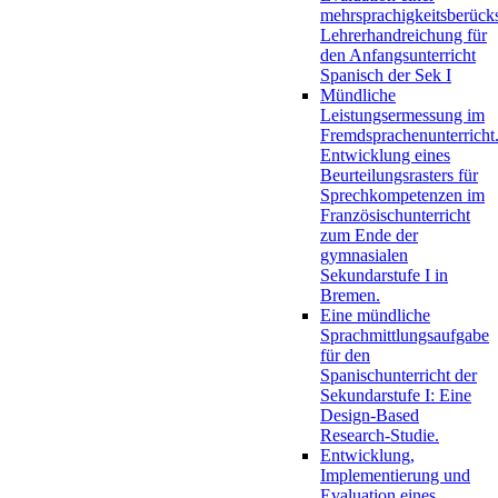
mehrsprachigkeitsberück
Lehrerhandreichung für
den Anfangsunterricht
Spanisch der Sek I
Mündliche
Leistungsermessung im
Fremdsprachenunterricht
Entwicklung eines
Beurteilungsrasters für
Sprechkompetenzen im
Französischunterricht
zum Ende der
gymnasialen
Sekundarstufe I in
Bremen.
Eine mündliche
Sprachmittlungsaufgabe
für den
Spanischunterricht der
Sekundarstufe I: Eine
Design-Based
Research-Studie.
Entwicklung,
Implementierung und
Evaluation eines