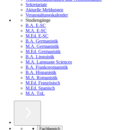
Sekretariate
Aktuelle Meldungen
Veranstaltungskalender
Studiengänge
B.A. E-SC
M.A. E-SC
M.Ed. E-SC
B.A. Germanistik
M.A. Germanistik
M.Ed. Germanistik
B.A. Linguistik
M.A. Language Sciences
B.A. Frankoromanistik
B.A. Hispanistik
M.A. Romanistik
M.Ed. Französisch
M.Ed. Spanisch
M.A. TnL
Fachbereich