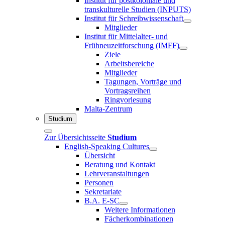
Institut für postkoloniale und
transkulturelle Studien (INPUTS)
Institut für Schreibwissenschaft
Mitglieder
Institut für Mittelalter- und
Frühneuzeitforschung (IMFF)
Ziele
Arbeitsbereiche
Mitglieder
Tagungen, Vorträge und
Vortragsreihen
Ringvorlesung
Malta-Zentrum
Studium
Zur Übersichtsseite
Studium
English-Speaking Cultures
Übersicht
Beratung und Kontakt
Lehrveranstaltungen
Personen
Sekretariate
B.A. E-SC
Weitere Informationen
Fächerkombinationen