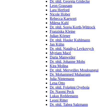
Dr. phil. Georgia Gödecke
Leon Grausam
Lara Herford
Nicole Hober
Rebecca Kaewert
Milena Kahl
Dr. phil. Sonja Kerth-Wittrock
Franziska Kleine
Julian Körner
Dr. phil. Hauke Kuhlmann
Jan Kühn
Dr. phil. Nataliya Levkovych
Myriam Macé
Daria Manweiler
Dr. phil. Johanne Mohs
Kira Molina
Dr. phil. Merveilles Mouloungui
Dr. Mohammed Muharram
Julia Nintemann
Lena Otto
Dr. phil. Folajimi Oyebola
Dr. Naomi Peck
Lukas Reddemann
Leoni Ritter
Dr. phil. Tabea Salzmann