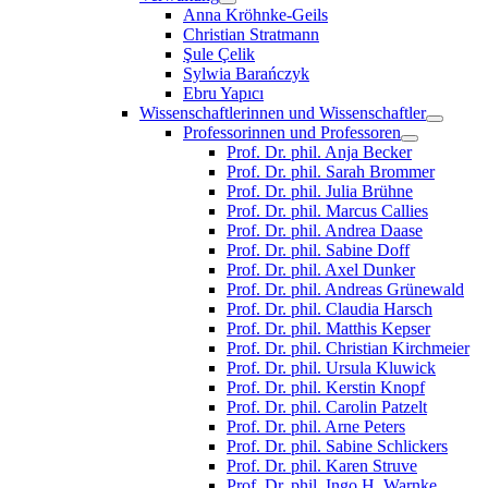
Anna Kröhnke-Geils
Christian Stratmann
Şule Çelik
Sylwia Barańczyk
Ebru Yapıcı
Wissenschaftlerinnen und Wissenschaftler
Professorinnen und Professoren
Prof. Dr. phil. Anja Becker
Prof. Dr. phil. Sarah Brommer
Prof. Dr. phil. Julia Brühne
Prof. Dr. phil. Marcus Callies
Prof. Dr. phil. Andrea Daase
Prof. Dr. phil. Sabine Doff
Prof. Dr. phil. Axel Dunker
Prof. Dr. phil. Andreas Grünewald
Prof. Dr. phil. Claudia Harsch
Prof. Dr. phil. Matthis Kepser
Prof. Dr. phil. Christian Kirchmeier
Prof. Dr. phil. Ursula Kluwick
Prof. Dr. phil. Kerstin Knopf
Prof. Dr. phil. Carolin Patzelt
Prof. Dr. phil. Arne Peters
Prof. Dr. phil. Sabine Schlickers
Prof. Dr. phil. Karen Struve
Prof. Dr. phil. Ingo H. Warnke