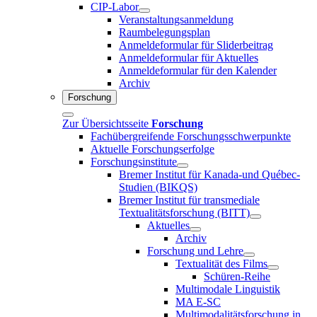
CIP-Labor
Veranstaltungsanmeldung
Raumbelegungsplan
Anmeldeformular für Sliderbeitrag
Anmeldeformular für Aktuelles
Anmeldeformular für den Kalender
Archiv
Forschung
Zur Übersichtsseite
Forschung
Fachübergreifende Forschungsschwerpunkte
Aktuelle Forschungserfolge
Forschungsinstitute
Bremer Institut für Kanada-und Québec-
Studien (BIKQS)
Bremer Institut für transmediale
Textualitätsforschung (BITT)
Aktuelles
Archiv
Forschung und Lehre
Textualität des Films
Schüren-Reihe
Multimodale Linguistik
MA E-SC
Multimodalitätsforschung in