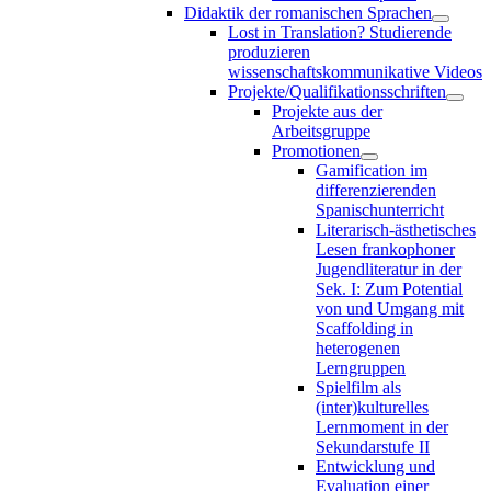
Didaktik der romanischen Sprachen
Lost in Translation? Studierende
produzieren
wissenschaftskommunikative Videos
Projekte/Qualifikationsschriften
Projekte aus der
Arbeitsgruppe
Promotionen
Gamification im
differenzierenden
Spanischunterricht
Literarisch-ästhetisches
Lesen frankophoner
Jugendliteratur in der
Sek. I: Zum Potential
von und Umgang mit
Scaffolding in
heterogenen
Lerngruppen
Spielfilm als
(inter)kulturelles
Lernmoment in der
Sekundarstufe II
Entwicklung und
Evaluation einer