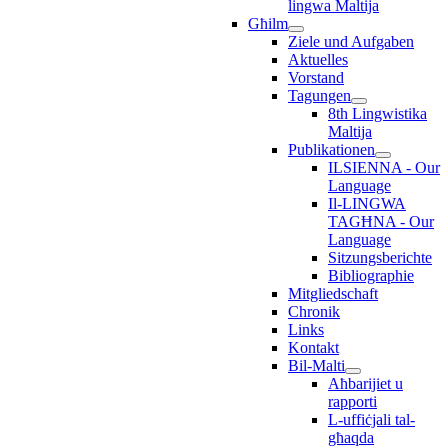
lingwa Maltija
Għilm
Ziele und Aufgaben
Aktuelles
Vorstand
Tagungen
8th Lingwistika
Maltija
Publikationen
ILSIENNA - Our
Language
Il-LINGWA
TAGĦNA - Our
Language
Sitzungsberichte
Bibliographie
Mitgliedschaft
Chronik
Links
Kontakt
Bil-Malti
Aħbarijiet u
rapporti
L-uffiċjali tal-
għaqda