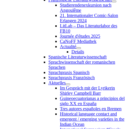
Studierendenexkursion nach
Angoulême
21. Internationaler Comic-Salon
Erlangen 2024
LitLab – Das Literaturlabor des
FB10
Journée d'études 2025
CaNoFF Mediathek
Actualité
Details
Spanische Literaturwissenschaft
Sprachwissenschaft der romanischen
Sprachen
Sprachpraxis Spanisch
Sprachpraxis Französisch
Aktuelles
Im Gespräch mit der Lyrikerin
Shirley Campbell Barr
Guineoecuatorianas a principios del
siglo XX en España
Tres autores españoles en Bremen
Historical language contact and
emergent / emerging varieties in the
Indian Ocean