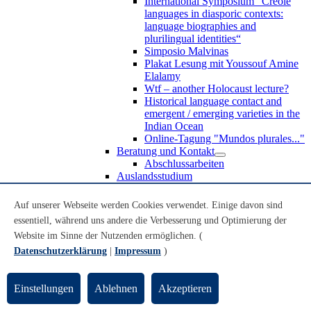
International Symposium “Creole
languages in diasporic contexts:
language biographies and
plurilingual identities“
Simposio Malvinas
Plakat Lesung mit Youssouf Amine
Elalamy
Wtf – another Holocaust lecture?
Historical language contact and
emergent / emerging varieties in the
Indian Ocean
Online-Tagung "Mundos plurales..."
Beratung und Kontakt
Abschlussarbeiten
Auslandsstudium
Forschung
WoC Lab
Auf unserer Webseite werden Cookies verwendet. Einige davon sind
Spanische Black Diaspora
essentiell, während uns andere die Verbesserung und Optimierung der
Promotionen
Website im Sinne der Nutzenden ermöglichen. (
Habilitationen
Nachwuchsförderung
Datenschutzerklärung
|
Impressum
)
Forschungsinstitute und
Forschungszentren
Studienkommission
Einstellungen
Ablehnen
Akzeptieren
TnL