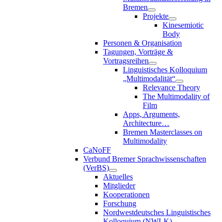
Bremen
Projekte
Kinesemiotic
Body
Personen & Organisation
Tagungen, Vorträge &
Vortragsreihen
Linguistisches Kolloquium
„Multimodalität“
Relevance Theory
The Multimodality of
Film
Apps, Arguments,
Architecture…
Bremen Masterclasses on
Multimodality
CaNoFF
Verbund Bremer Sprachwissenschaften
(VerBS)
Aktuelles
Mitglieder
Kooperationen
Forschung
Nordwestdeutsches Linguistisches
Kolloquium (NWLK)