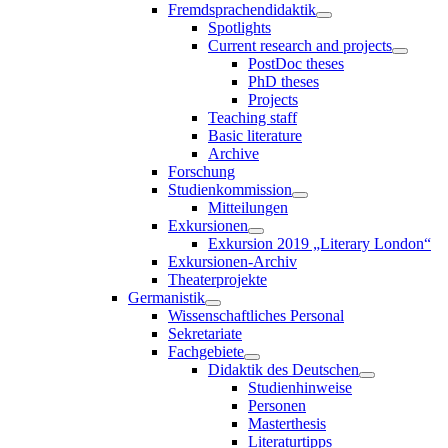
Fremdsprachendidaktik
Spotlights
Current research and projects
PostDoc theses
PhD theses
Projects
Teaching staff
Basic literature
Archive
Forschung
Studienkommission
Mitteilungen
Exkursionen
Exkursion 2019 „Literary London“
Exkursionen-Archiv
Theaterprojekte
Germanistik
Wissenschaftliches Personal
Sekretariate
Fachgebiete
Didaktik des Deutschen
Studienhinweise
Personen
Masterthesis
Literaturtipps