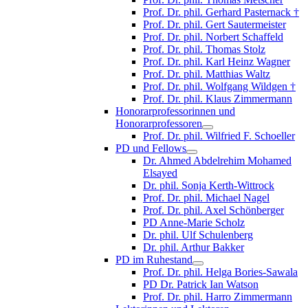
Prof. Dr. phil. Gerhard Pasternack †
Prof. Dr. phil. Gert Sautermeister
Prof. Dr. phil. Norbert Schaffeld
Prof. Dr. phil. Thomas Stolz
Prof. Dr. phil. Karl Heinz Wagner
Prof. Dr. phil. Matthias Waltz
Prof. Dr. phil. Wolfgang Wildgen †
Prof. Dr. phil. Klaus Zimmermann
Honorarprofessorinnen und
Honorarprofessoren
Prof. Dr. phil. Wilfried F. Schoeller
PD und Fellows
Dr. Ahmed Abdelrehim Mohamed
Elsayed
Dr. phil. Sonja Kerth-Wittrock
Prof. Dr. phil. Michael Nagel
Prof. Dr. phil. Axel Schönberger
PD Anne-Marie Scholz
Dr. phil. Ulf Schulenberg
Dr. phil. Arthur Bakker
PD im Ruhestand
Prof. Dr. phil. Helga Bories-Sawala
PD Dr. Patrick Ian Watson
Prof. Dr. phil. Harro Zimmermann