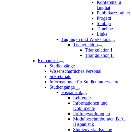
Konferenzi u
laqgħat
Pubblikazzjonijiet
Proġetti
Sħubija
Timeline
Links
Tagungen und Workshops
Triangulation
Triangulation I
Triangulation II
Romanistik
Studiengänge
Wissenschaftliches Personal
Sekretariate
Informationen für Studieninteressierte
Studiengänge
Hispanistik
Lehrende
Informationen und
Dokumente
Prüfungsordnungen
Modulbeschreibungen B.A.
Hispanistik
Studienverlaufspläne