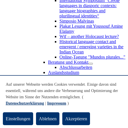
International Symposium “Creole
languages in diasporic contexts:
language biographies and
plurilingual identities“
Simposio Malvinas
Plakat Lesung mit Youssouf Amine
Elalamy
Wtf – another Holocaust lecture?
Historical language contact and
emergent / emerging varieties in the
Indian Ocean
Online-Tagung "Mundos plurales..."
Beratung und Kontakt
Abschlussarbeiten
Auslandsstudium
Forschung
WoC Lab
Auf unserer Webseite werden Cookies verwendet. Einige davon sind
Spanische Black Diaspora
essentiell, während uns andere die Verbesserung und Optimierung der
Promotionen
Website im Sinne der Nutzenden ermöglichen. (
Habilitationen
Nachwuchsförderung
Datenschutzerklärung
|
Impressum
)
Forschungsinstitute und
Forschungszentren
Studienkommission
Einstellungen
Ablehnen
Akzeptieren
TnL