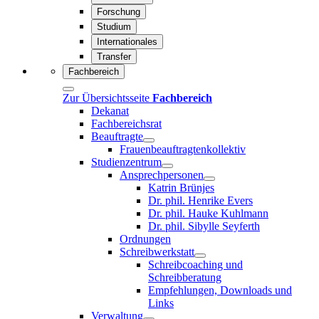
Forschung
Studium
Internationales
Transfer
Fachbereich
Zur Übersichtsseite
Fachbereich
Dekanat
Fachbereichsrat
Beauftragte
Frauenbeauftragtenkollektiv
Studienzentrum
Ansprechpersonen
Katrin Brünjes
Dr. phil. Henrike Evers
Dr. phil. Hauke Kuhlmann
Dr. phil. Sibylle Seyferth
Ordnungen
Schreibwerkstatt
Schreibcoaching und
Schreibberatung
Empfehlungen, Downloads und
Links
Verwaltung