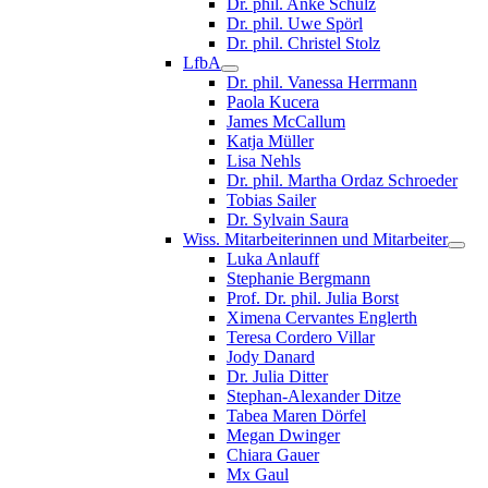
Dr. phil. Anke Schulz
Dr. phil. Uwe Spörl
Dr. phil. Christel Stolz
LfbA
Dr. phil. Vanessa Herrmann
Paola Kucera
James McCallum
Katja Müller
Lisa Nehls
Dr. phil. Martha Ordaz Schroeder
Tobias Sailer
Dr. Sylvain Saura
Wiss. Mitarbeiterinnen und Mitarbeiter
Luka Anlauff
Stephanie Bergmann
Prof. Dr. phil. Julia Borst
Ximena Cervantes Englerth
Teresa Cordero Villar
Jody Danard
Dr. Julia Ditter
Stephan-Alexander Ditze
Tabea Maren Dörfel
Megan Dwinger
Chiara Gauer
Mx Gaul