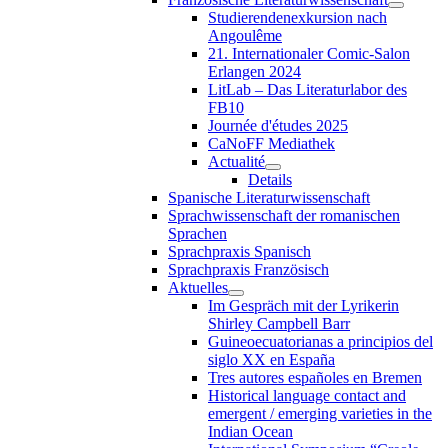
Studierendenexkursion nach
Angoulême
21. Internationaler Comic-Salon
Erlangen 2024
LitLab – Das Literaturlabor des
FB10
Journée d'études 2025
CaNoFF Mediathek
Actualité
Details
Spanische Literaturwissenschaft
Sprachwissenschaft der romanischen
Sprachen
Sprachpraxis Spanisch
Sprachpraxis Französisch
Aktuelles
Im Gespräch mit der Lyrikerin
Shirley Campbell Barr
Guineoecuatorianas a principios del
siglo XX en España
Tres autores españoles en Bremen
Historical language contact and
emergent / emerging varieties in the
Indian Ocean