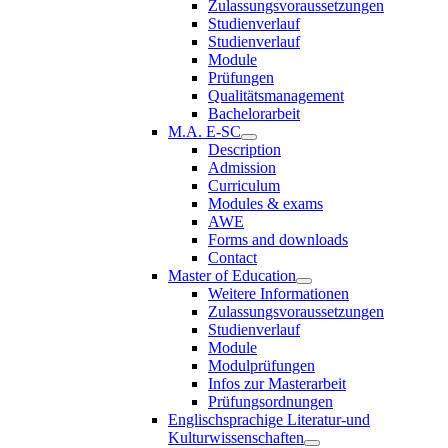
Zulassungsvoraussetzungen
Studienverlauf
Studienverlauf
Module
Prüfungen
Qualitätsmanagement
Bachelorarbeit
M.A. E-SC
Description
Admission
Curriculum
Modules & exams
AWE
Forms and downloads
Contact
Master of Education
Weitere Informationen
Zulassungsvoraussetzungen
Studienverlauf
Module
Modulprüfungen
Infos zur Masterarbeit
Prüfungsordnungen
Englischsprachige Literatur-und
Kulturwissenschaften