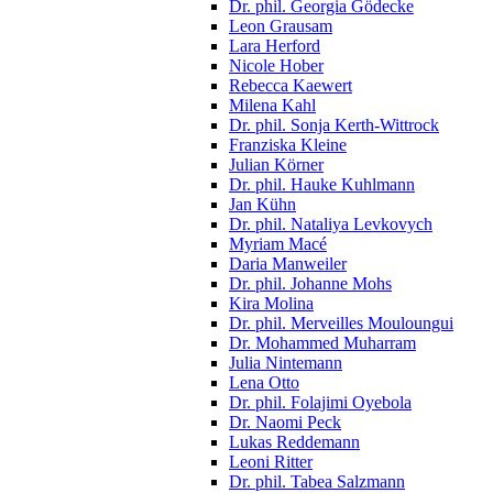
Dr. phil. Georgia Gödecke
Leon Grausam
Lara Herford
Nicole Hober
Rebecca Kaewert
Milena Kahl
Dr. phil. Sonja Kerth-Wittrock
Franziska Kleine
Julian Körner
Dr. phil. Hauke Kuhlmann
Jan Kühn
Dr. phil. Nataliya Levkovych
Myriam Macé
Daria Manweiler
Dr. phil. Johanne Mohs
Kira Molina
Dr. phil. Merveilles Mouloungui
Dr. Mohammed Muharram
Julia Nintemann
Lena Otto
Dr. phil. Folajimi Oyebola
Dr. Naomi Peck
Lukas Reddemann
Leoni Ritter
Dr. phil. Tabea Salzmann