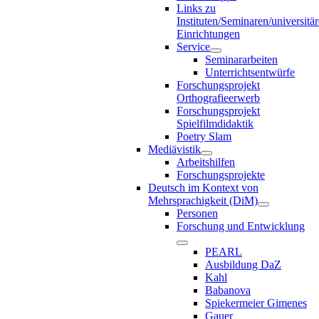
Links zu
Instituten/Seminaren/universitä
Einrichtungen
Service
Seminararbeiten
Unterrichtsentwürfe
Forschungsprojekt
Orthografieerwerb
Forschungsprojekt
Spielfilmdidaktik
Poetry Slam
Mediävistik
Arbeitshilfen
Forschungsprojekte
Deutsch im Kontext von
Mehrsprachigkeit (DiM)
Personen
Forschung und Entwicklung
PEARL
Ausbildung DaZ
Kahl
Babanova
Spiekermeier Gimenes
Gauer