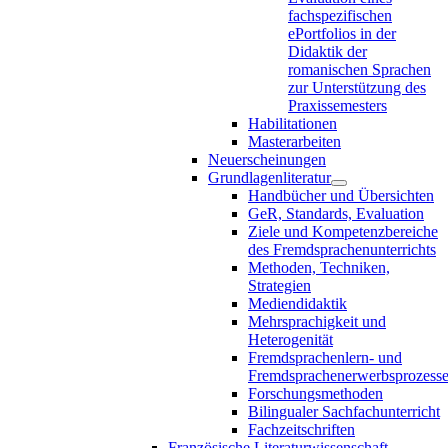
fachspezifischen
ePortfolios in der
Didaktik der
romanischen Sprachen
zur Unterstützung des
Praxissemesters
Habilitationen
Masterarbeiten
Neuerscheinungen
Grundlagenliteratur
Handbücher und Übersichten
GeR, Standards, Evaluation
Ziele und Kompetenzbereiche
des Fremdsprachenunterrichts
Methoden, Techniken,
Strategien
Mediendidaktik
Mehrsprachigkeit und
Heterogenität
Fremdsprachenlern- und
Fremdsprachenerwerbsprozess
Forschungsmethoden
Bilingualer Sachfachunterricht
Fachzeitschriften
Französische Literaturwissenschaft