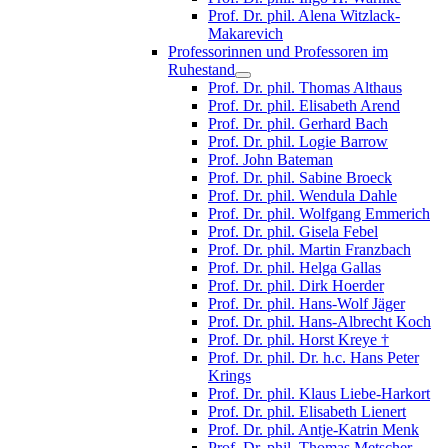
Prof. Dr. phil. Alena Witzlack-
Makarevich
Professorinnen und Professoren im
Ruhestand
Prof. Dr. phil. Thomas Althaus
Prof. Dr. phil. Elisabeth Arend
Prof. Dr. phil. Gerhard Bach
Prof. Dr. phil. Logie Barrow
Prof. John Bateman
Prof. Dr. phil. Sabine Broeck
Prof. Dr. phil. Wendula Dahle
Prof. Dr. phil. Wolfgang Emmerich
Prof. Dr. phil. Gisela Febel
Prof. Dr. phil. Martin Franzbach
Prof. Dr. phil. Helga Gallas
Prof. Dr. phil. Dirk Hoerder
Prof. Dr. phil. Hans-Wolf Jäger
Prof. Dr. phil. Hans-Albrecht Koch
Prof. Dr. phil. Horst Kreye †
Prof. Dr. phil. Dr. h.c. Hans Peter
Krings
Prof. Dr. phil. Klaus Liebe-Harkort
Prof. Dr. phil. Elisabeth Lienert
Prof. Dr. phil. Antje-Katrin Menk
Prof. Dr. phil. Thomas Metscher