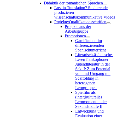
Didaktik der romanischen Sprachen
Lost in Translation? Studierende
produzieren
wissenschaftskommunikative Videos
Projekte/Qualifikationsschriften
Projekte aus der
Arbeitsgruppe
Promotionen
Gamification im
differenzierenden
Spanischunterricht
Literarisch-ästhetisches
Lesen frankophoner
Jugendliteratur in der
Sek. I: Zum Potential
von und Umgang mit
Scaffolding in
heterogenen
Lerngruppen
Spielfilm als
(inter)kulturelles
Lernmoment in der
Sekundarstufe II
Entwicklung und
Evaluation einer