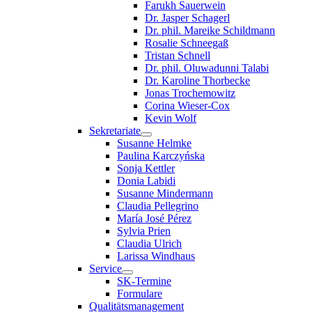
Farukh Sauerwein
Dr. Jasper Schagerl
Dr. phil. Mareike Schildmann
Rosalie Schneegaß
Tristan Schnell
Dr. phil. Oluwadunni Talabi
Dr. Karoline Thorbecke
Jonas Trochemowitz
Corina Wieser-Cox
Kevin Wolf
Sekretariate
Susanne Helmke
Paulina Karczyńska
Sonja Kettler
Donia Labidi
Susanne Mindermann
Claudia Pellegrino
María José Pérez
Sylvia Prien
Claudia Ulrich
Larissa Windhaus
Service
SK-Termine
Formulare
Qualitätsmanagement