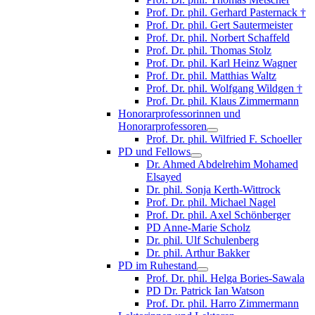
Prof. Dr. phil. Gerhard Pasternack †
Prof. Dr. phil. Gert Sautermeister
Prof. Dr. phil. Norbert Schaffeld
Prof. Dr. phil. Thomas Stolz
Prof. Dr. phil. Karl Heinz Wagner
Prof. Dr. phil. Matthias Waltz
Prof. Dr. phil. Wolfgang Wildgen †
Prof. Dr. phil. Klaus Zimmermann
Honorarprofessorinnen und
Honorarprofessoren
Prof. Dr. phil. Wilfried F. Schoeller
PD und Fellows
Dr. Ahmed Abdelrehim Mohamed
Elsayed
Dr. phil. Sonja Kerth-Wittrock
Prof. Dr. phil. Michael Nagel
Prof. Dr. phil. Axel Schönberger
PD Anne-Marie Scholz
Dr. phil. Ulf Schulenberg
Dr. phil. Arthur Bakker
PD im Ruhestand
Prof. Dr. phil. Helga Bories-Sawala
PD Dr. Patrick Ian Watson
Prof. Dr. phil. Harro Zimmermann