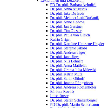
Lektorinnen und Lektoren
PD Dr. phil. Barbara Aehnlich
Dr. phil. Anna Auguscik
Dr. phil. Inke Du Bois
Dr. phil. Mehmet Latif Durlanik
Dr. phil. Anne Gadow
Dr. phil. Jan Gerstner
Dr. phil. Tim Giesler
Dr. phil. Paula von Gleich
Katrin Grigat
Dr. phil. Karoline Henriette Heyder
Dr. phil. Stefanie Jakobi
Dr. phil. Andreas Jäger
Dr. phil. Jana Jürgs
Dr. phil. Nils Lehnert
Dr. phil. Anna Mattfeldt
Dr. phil. Urania Julia Milevski
Dr. phil. Katrin Mutz
Dr. phil. Sarah Olthoff
Dr. phil. Joanna Pfingsthorn
Dr. phil. Andreas Rothenhöfer
Bàrbara Roviró
Luisa Ruser
Dr. phil. Stefan Schallenberger
PD Dr. phil. Martin Schierbaum