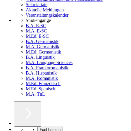
Sekretariate
Aktuelle Meldungen
Veranstaltungskalender
Studiengänge
B.A. E-SC
M.A. E-SC
M.Ed. E-SC
B.A. Germanistik
M.A. Germanistik
M.Ed. Germanistik
B.A. Linguistik
M.A. Language Sciences
B.A. Frankoromanistik
B.A. Hispanistik
M.A. Romanistik
M.Ed. Französisch
M.Ed. Spanisch
M.A. TnL
Fachbereich