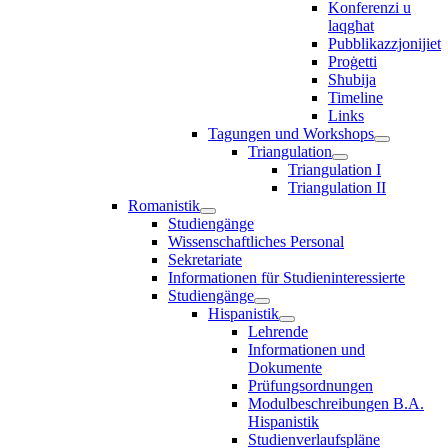
Konferenzi u
laqgħat
Pubblikazzjonijiet
Proġetti
Sħubija
Timeline
Links
Tagungen und Workshops
Triangulation
Triangulation I
Triangulation II
Romanistik
Studiengänge
Wissenschaftliches Personal
Sekretariate
Informationen für Studieninteressierte
Studiengänge
Hispanistik
Lehrende
Informationen und
Dokumente
Prüfungsordnungen
Modulbeschreibungen B.A.
Hispanistik
Studienverlaufspläne