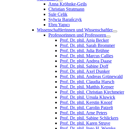
Anna Kröhnke-Geils
Christian Stratmann
Şule Çelik
Sylwia Barańczyk
Ebru Yapıcı
Wissenschaftlerinnen und Wissenschaftler
Professorinnen und Professoren
Prof. Dr. phil. Anja Becker
Prof. Dr. phil. Sarah Brommer
Prof. Dr. phil. Julia Brühne
Prof. Dr. phil. Marcus Callies
Prof. Dr. phil. Andrea Daase
Prof. Dr. phil. Sabine Doff
Prof. Dr. phil. Axel Dunker
Prof. Dr. phil. Andreas Grünewald
Prof. Dr. phil. Claudia Harsch
Prof. Dr. phil. Matthis Kepser
Prof. Dr. phil. Christian Kirchmeier
Prof. Dr. phil. Ursula Kluwick
Prof. Dr. phil. Kerstin Knopf
Prof. Dr. phil. Carolin Patzelt
Prof. Dr. phil. Arne Peters
Prof. Dr. phil. Sabine Schlickers
Prof. Dr. phil. Karen Struve
Prof. Dr. phil. Ingo H. Warnke