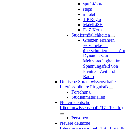
sprabi-bhv
steps
innolab
TiP Regio
MaMLiSE
DaZ Kom
Studiermöglichkeiten
Grenzen erfahren –
verschieben –
überschreiten – ... : Zur
Dynamik von
Mehrsprachigkeit im
Spannungsfeld von
Identität, Zeit und
Raum
Deutsche Sprachwissenschaft /
Interdisziplinäre Linguistik
Forschung
Studienmaterialien
Neuere deutsche
Literaturwissenschaft (17.–19. Jh.)
Personen
Neuere deutsche
Literaturwissenschaft (Lit. d. 20. Jh.,