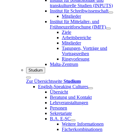
Institut für postkoloniale und
transkulturelle Studien (INPUTS)
Institut für Schreibwissenschaft
Mitglieder
Institut für Mittelalter- und
Frühneuzeitforschung (IMFF)
Ziele
Arbeitsbereiche
Mitglieder
Tagungen, Vorträge und
Vortragsreihen
Ringvorlesung
Malta-Zentrum
Studium
Zur Übersichtsseite
Studium
English-Speaking Cultures
Übersicht
Beratung und Kontakt
Lehrveranstaltungen
Personen
Sekretariate
B.A. E-SC
Weitere Informationen
Fächerkombinationen