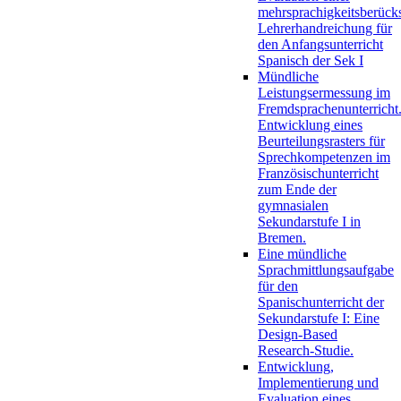
mehrsprachigkeitsberück
Lehrerhandreichung für
den Anfangsunterricht
Spanisch der Sek I
Mündliche
Leistungsermessung im
Fremdsprachenunterricht
Entwicklung eines
Beurteilungsrasters für
Sprechkompetenzen im
Französischunterricht
zum Ende der
gymnasialen
Sekundarstufe I in
Bremen.
Eine mündliche
Sprachmittlungsaufgabe
für den
Spanischunterricht der
Sekundarstufe I: Eine
Design-Based
Research-Studie.
Entwicklung,
Implementierung und
Evaluation eines