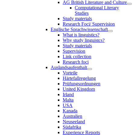
AG British Literature and Culture
Computational Literary
Studies
Study materials
Research Foci/ Supervision
Englische Sprachwissenschaft
What is linguistics?
Why study linguistcs?
Study materials
Supervision
Link collection
Research foci
Auslandsaufenthalt
Vorteile
Härtefallregelung
Prüfungsordnungen
United Kingdom
Irland
Malta
USA
Kanada
Australien
Neuseeland
Südafrika
Experience Reports