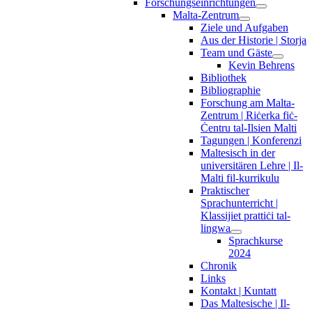
Forschungseinrichtungen
Malta-Zentrum
Ziele und Aufgaben
Aus der Historie | Storja
Team und Gäste
Kevin Behrens
Bibliothek
Bibliographie
Forschung am Malta-
Zentrum | Riċerka fiċ-
Ċentru tal-Ilsien Malti
Tagungen | Konferenzi
Maltesisch in der
universitären Lehre | Il-
Malti fil-kurrikulu
Praktischer
Sprachunterricht |
Klassijiet prattiċi tal-
lingwa
Sprachkurse
2024
Chronik
Links
Kontakt | Kuntatt
Das Maltesische | Il-