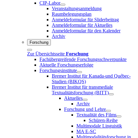
CIP-Labor
Veranstaltungsanmeldung
Raumbelegungsplan
Anmeldeformular für Sliderbeitrag
Anmeldeformular für Aktuelles
Anmeldeformular für den Kalender
Archiv
Forschung
Zur Übersichtsseite
Forschung
Fachübergreifende Forschungsschwerpunkte
Aktuelle Forschungserfolge
Forschungsinstitute
Bremer Institut für Kanada-und Québec-
Studien (BIKQS)
Bremer Institut für transmediale
Textualitätsforschung (BITT)
Aktuelles
Archiv
Forschung und Lehre
Textualität des Films
Schüren-Reihe
Multimodale Linguistik
MA E-SC
Multimodalitätsforschung in