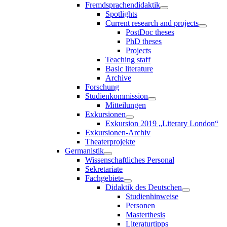
Fremdsprachendidaktik
Spotlights
Current research and projects
PostDoc theses
PhD theses
Projects
Teaching staff
Basic literature
Archive
Forschung
Studienkommission
Mitteilungen
Exkursionen
Exkursion 2019 „Literary London“
Exkursionen-Archiv
Theaterprojekte
Germanistik
Wissenschaftliches Personal
Sekretariate
Fachgebiete
Didaktik des Deutschen
Studienhinweise
Personen
Masterthesis
Literaturtipps