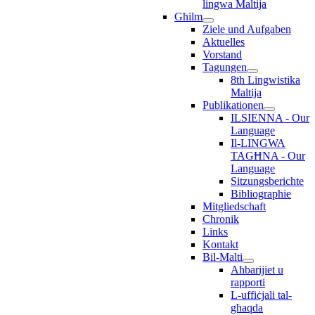
lingwa Maltija
Għilm
Ziele und Aufgaben
Aktuelles
Vorstand
Tagungen
8th Lingwistika
Maltija
Publikationen
ILSIENNA - Our
Language
Il-LINGWA
TAGĦNA - Our
Language
Sitzungsberichte
Bibliographie
Mitgliedschaft
Chronik
Links
Kontakt
Bil-Malti
Aħbarijiet u
rapporti
L-uffiċjali tal-
għaqda