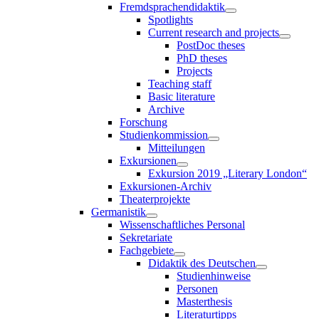
Fremdsprachendidaktik
Spotlights
Current research and projects
PostDoc theses
PhD theses
Projects
Teaching staff
Basic literature
Archive
Forschung
Studienkommission
Mitteilungen
Exkursionen
Exkursion 2019 „Literary London“
Exkursionen-Archiv
Theaterprojekte
Germanistik
Wissenschaftliches Personal
Sekretariate
Fachgebiete
Didaktik des Deutschen
Studienhinweise
Personen
Masterthesis
Literaturtipps