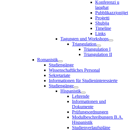
Konferenzi u
laqgħat
Pubblikazzjonijiet
Proġetti
Sħubija
Timeline
Links
Tagungen und Workshops
Triangulation
Triangulation I
Triangulation II
Romanistik
Studiengänge
Wissenschaftliches Personal
Sekretariate
Informationen für Studieninteressierte
Studiengänge
Hispanistik
Lehrende
Informationen und
Dokumente
Prüfungsordnungen
Modulbeschreibungen B.A.
Hispanistik
Studienverlaufspläne