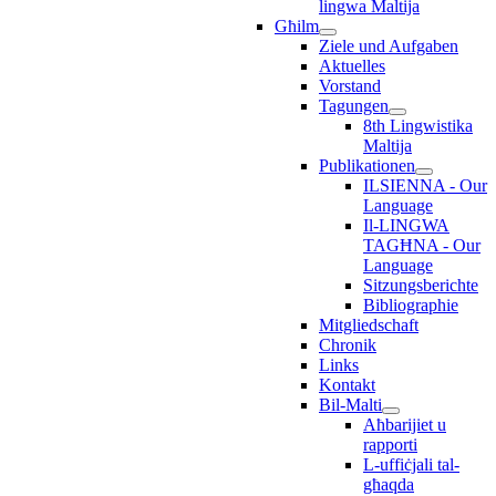
lingwa Maltija
Għilm
Ziele und Aufgaben
Aktuelles
Vorstand
Tagungen
8th Lingwistika
Maltija
Publikationen
ILSIENNA - Our
Language
Il-LINGWA
TAGĦNA - Our
Language
Sitzungsberichte
Bibliographie
Mitgliedschaft
Chronik
Links
Kontakt
Bil-Malti
Aħbarijiet u
rapporti
L-uffiċjali tal-
għaqda