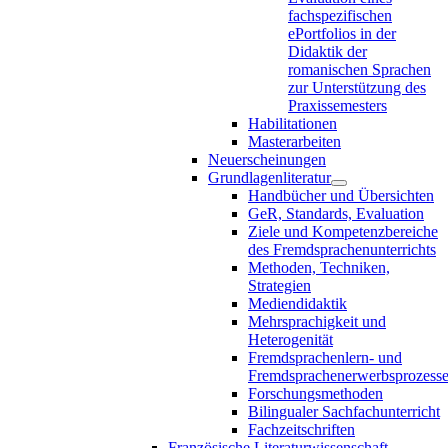
fachspezifischen
ePortfolios in der
Didaktik der
romanischen Sprachen
zur Unterstützung des
Praxissemesters
Habilitationen
Masterarbeiten
Neuerscheinungen
Grundlagenliteratur
Handbücher und Übersichten
GeR, Standards, Evaluation
Ziele und Kompetenzbereiche
des Fremdsprachenunterrichts
Methoden, Techniken,
Strategien
Mediendidaktik
Mehrsprachigkeit und
Heterogenität
Fremdsprachenlern- und
Fremdsprachenerwerbsprozess
Forschungsmethoden
Bilingualer Sachfachunterricht
Fachzeitschriften
Französische Literaturwissenschaft