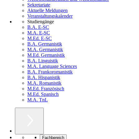
Sekretariate
Aktuelle Meldungen
Veranstaltungskalender
Studiengänge
B.A. E-SC
M.A. E-SC
M.Ed. E-SC
B.A. Germanistik
M.A. Germanistik
M.Ed. Germanistik
B.A. Linguistik
M.A. Language Sciences
B.A. Frankoromanistik
B.A. Hispanistik
M.A. Romanistik
M.Ed. Französisch
M.Ed. Spanisch
M.A. TnL
Fachbereich