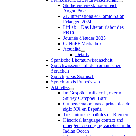
Studierendenexkursion nach
Angoulême
21. Internationaler Comic-Salon
Erlangen 2024
LitLab – Das Literaturlabor des
FB10
Journée d'études 2025
CaNoFF Mediathek
Actualité
Details
Spanische Literaturwissenschaft
Sprachwissenschaft der romanischen
Sprachen
Sprachpraxis Spanisch
Sprachpraxis Französisch
Aktuelles
Im Gespräch mit der Lyrikerin
Shirley Campbell Barr
Guineoecuatorianas a principios del
siglo XX en España
Tres autores españoles en Bremen
Historical language contact and
emergent / emerging varieties in the
Indian Ocean