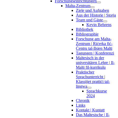
Forschungseinrichtungen
Malta-Zentrum
Ziele und Aufgaben
Aus der Historie | Storja
Team und Gäste
Kevin Behrens
Bibliothek
Bibliographie
Forschung am Malta-
Zentrum | Riċerka fiċ-
Ċentru tal-Ilsien Malti
Tagungen | Konferenzi
Maltesisch in der
universitären Lehre | Il-
Malti fil-kurrikulu
Praktischer
Sprachunterricht |
Klassijiet prattiċi tal-
lingwa
Sprachkurse
2024
Chronik
Links
Kontakt | Kuntatt
Das Maltesische | Il-