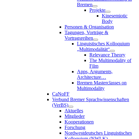
Bremen
Projekte
Kinesemiotic
Body
Personen & Organisation
Tagungen, Vorträge &
Vortragsreihen
Linguistisches Kolloquium
„Multimodalität“
Relevance Theory
The Multimodality of
Film
Apps, Arguments,
Architecture…
Bremen Masterclasses on
Multimodality
CaNoFF
Verbund Bremer Sprachwissenschaften
(VerBS)
Aktuelles
Mitglieder
Kooperationen
Forschung
Nordwestdeutsches Linguistisches
Kolloquium (NWLK)