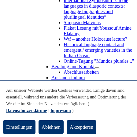
International Symposium “Creole
languages in diasporic contexts:
language biographies and
plurilingual identities“
Simposio Malvinas
Plakat Lesung mit Youssouf Amine
Elalamy
Wtf – another Holocaust lecture?
Historical language contact and
emergent / emerging varieties in the
Indian Ocean
Online-Tagung "Mundos plurales..."
Beratung und Kontakt
Abschlussarbeiten
Auslandsstudium
Forschung
WoC Lab
Auf unserer Webseite werden Cookies verwendet. Einige davon sind
Spanische Black Diaspora
essentiell, während uns andere die Verbesserung und Optimierung der
Promotionen
Website im Sinne der Nutzenden ermöglichen. (
Habilitationen
Nachwuchsförderung
Datenschutzerklärung
|
Impressum
)
Forschungsinstitute und
Forschungszentren
Studienkommission
Einstellungen
Ablehnen
Akzeptieren
TnL