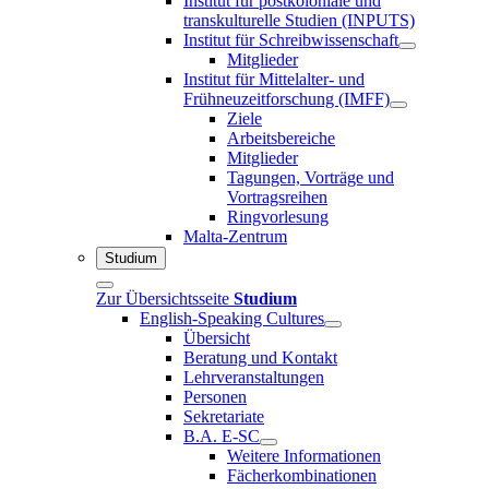
Institut für postkoloniale und
transkulturelle Studien (INPUTS)
Institut für Schreibwissenschaft
Mitglieder
Institut für Mittelalter- und
Frühneuzeitforschung (IMFF)
Ziele
Arbeitsbereiche
Mitglieder
Tagungen, Vorträge und
Vortragsreihen
Ringvorlesung
Malta-Zentrum
Studium
Zur Übersichtsseite
Studium
English-Speaking Cultures
Übersicht
Beratung und Kontakt
Lehrveranstaltungen
Personen
Sekretariate
B.A. E-SC
Weitere Informationen
Fächerkombinationen