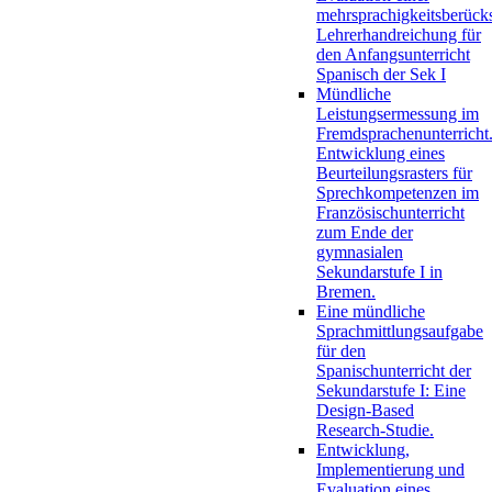
mehrsprachigkeitsberück
Lehrerhandreichung für
den Anfangsunterricht
Spanisch der Sek I
Mündliche
Leistungsermessung im
Fremdsprachenunterricht
Entwicklung eines
Beurteilungsrasters für
Sprechkompetenzen im
Französischunterricht
zum Ende der
gymnasialen
Sekundarstufe I in
Bremen.
Eine mündliche
Sprachmittlungsaufgabe
für den
Spanischunterricht der
Sekundarstufe I: Eine
Design-Based
Research-Studie.
Entwicklung,
Implementierung und
Evaluation eines