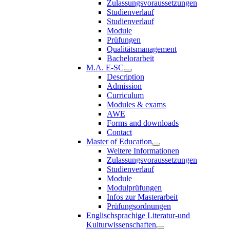
Zulassungsvoraussetzungen
Studienverlauf
Studienverlauf
Module
Prüfungen
Qualitätsmanagement
Bachelorarbeit
M.A. E-SC
Description
Admission
Curriculum
Modules & exams
AWE
Forms and downloads
Contact
Master of Education
Weitere Informationen
Zulassungsvoraussetzungen
Studienverlauf
Module
Modulprüfungen
Infos zur Masterarbeit
Prüfungsordnungen
Englischsprachige Literatur-und
Kulturwissenschaften