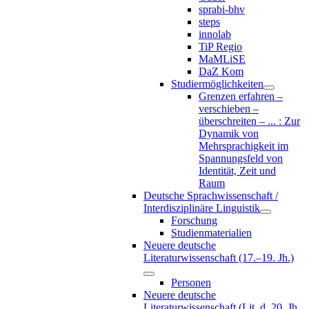
sprabi-bhv
steps
innolab
TiP Regio
MaMLiSE
DaZ Kom
Studiermöglichkeiten
Grenzen erfahren –
verschieben –
überschreiten – ... : Zur
Dynamik von
Mehrsprachigkeit im
Spannungsfeld von
Identität, Zeit und
Raum
Deutsche Sprachwissenschaft /
Interdisziplinäre Linguistik
Forschung
Studienmaterialien
Neuere deutsche
Literaturwissenschaft (17.–19. Jh.)
Personen
Neuere deutsche
Literaturwissenschaft (Lit. d. 20. Jh.,