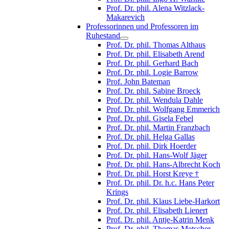
Prof. Dr. phil. Alena Witzlack-
Makarevich
Professorinnen und Professoren im
Ruhestand
Prof. Dr. phil. Thomas Althaus
Prof. Dr. phil. Elisabeth Arend
Prof. Dr. phil. Gerhard Bach
Prof. Dr. phil. Logie Barrow
Prof. John Bateman
Prof. Dr. phil. Sabine Broeck
Prof. Dr. phil. Wendula Dahle
Prof. Dr. phil. Wolfgang Emmerich
Prof. Dr. phil. Gisela Febel
Prof. Dr. phil. Martin Franzbach
Prof. Dr. phil. Helga Gallas
Prof. Dr. phil. Dirk Hoerder
Prof. Dr. phil. Hans-Wolf Jäger
Prof. Dr. phil. Hans-Albrecht Koch
Prof. Dr. phil. Horst Kreye †
Prof. Dr. phil. Dr. h.c. Hans Peter
Krings
Prof. Dr. phil. Klaus Liebe-Harkort
Prof. Dr. phil. Elisabeth Lienert
Prof. Dr. phil. Antje-Katrin Menk
Prof. Dr. phil. Thomas Metscher