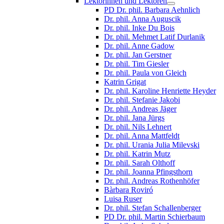
Lektorinnen und Lektoren
PD Dr. phil. Barbara Aehnlich
Dr. phil. Anna Auguscik
Dr. phil. Inke Du Bois
Dr. phil. Mehmet Latif Durlanik
Dr. phil. Anne Gadow
Dr. phil. Jan Gerstner
Dr. phil. Tim Giesler
Dr. phil. Paula von Gleich
Katrin Grigat
Dr. phil. Karoline Henriette Heyder
Dr. phil. Stefanie Jakobi
Dr. phil. Andreas Jäger
Dr. phil. Jana Jürgs
Dr. phil. Nils Lehnert
Dr. phil. Anna Mattfeldt
Dr. phil. Urania Julia Milevski
Dr. phil. Katrin Mutz
Dr. phil. Sarah Olthoff
Dr. phil. Joanna Pfingsthorn
Dr. phil. Andreas Rothenhöfer
Bàrbara Roviró
Luisa Ruser
Dr. phil. Stefan Schallenberger
PD Dr. phil. Martin Schierbaum