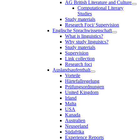
AG British Literature and Culture
Computational Literary
Studies
Study materials
Research Foci/ Supervision
Englische Sprachwissenschaft
What is linguistics?
Why study linguistcs?
Study materials
Supervision
Link collection
Research foci
Auslandsaufenthalt
Vorteile
Härtefallregelung
Prüfungsordnungen
United Kingdom
Irland
Malta
USA
Kanada
Australien
Neuseeland
Südafrika
Experience Reports