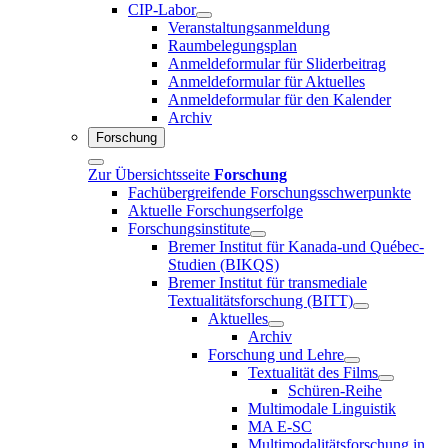
CIP-Labor
Veranstaltungsanmeldung
Raumbelegungsplan
Anmeldeformular für Sliderbeitrag
Anmeldeformular für Aktuelles
Anmeldeformular für den Kalender
Archiv
Forschung
Zur Übersichtsseite
Forschung
Fachübergreifende Forschungsschwerpunkte
Aktuelle Forschungserfolge
Forschungsinstitute
Bremer Institut für Kanada-und Québec-
Studien (BIKQS)
Bremer Institut für transmediale
Textualitätsforschung (BITT)
Aktuelles
Archiv
Forschung und Lehre
Textualität des Films
Schüren-Reihe
Multimodale Linguistik
MA E-SC
Multimodalitätsforschung in