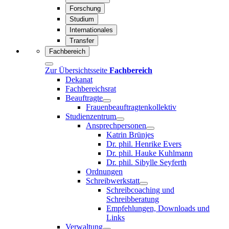
Forschung
Studium
Internationales
Transfer
Fachbereich
Zur Übersichtsseite
Fachbereich
Dekanat
Fachbereichsrat
Beauftragte
Frauenbeauftragtenkollektiv
Studienzentrum
Ansprechpersonen
Katrin Brünjes
Dr. phil. Henrike Evers
Dr. phil. Hauke Kuhlmann
Dr. phil. Sibylle Seyferth
Ordnungen
Schreibwerkstatt
Schreibcoaching und
Schreibberatung
Empfehlungen, Downloads und
Links
Verwaltung