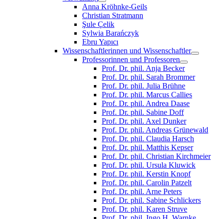
Anna Kröhnke-Geils
Christian Stratmann
Şule Çelik
Sylwia Barańczyk
Ebru Yapıcı
Wissenschaftlerinnen und Wissenschaftler
Professorinnen und Professoren
Prof. Dr. phil. Anja Becker
Prof. Dr. phil. Sarah Brommer
Prof. Dr. phil. Julia Brühne
Prof. Dr. phil. Marcus Callies
Prof. Dr. phil. Andrea Daase
Prof. Dr. phil. Sabine Doff
Prof. Dr. phil. Axel Dunker
Prof. Dr. phil. Andreas Grünewald
Prof. Dr. phil. Claudia Harsch
Prof. Dr. phil. Matthis Kepser
Prof. Dr. phil. Christian Kirchmeier
Prof. Dr. phil. Ursula Kluwick
Prof. Dr. phil. Kerstin Knopf
Prof. Dr. phil. Carolin Patzelt
Prof. Dr. phil. Arne Peters
Prof. Dr. phil. Sabine Schlickers
Prof. Dr. phil. Karen Struve
Prof. Dr. phil. Ingo H. Warnke