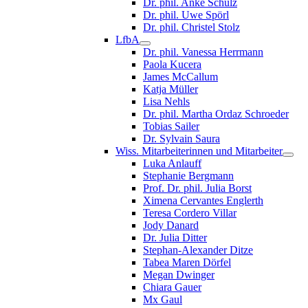
Dr. phil. Anke Schulz
Dr. phil. Uwe Spörl
Dr. phil. Christel Stolz
LfbA
Dr. phil. Vanessa Herrmann
Paola Kucera
James McCallum
Katja Müller
Lisa Nehls
Dr. phil. Martha Ordaz Schroeder
Tobias Sailer
Dr. Sylvain Saura
Wiss. Mitarbeiterinnen und Mitarbeiter
Luka Anlauff
Stephanie Bergmann
Prof. Dr. phil. Julia Borst
Ximena Cervantes Englerth
Teresa Cordero Villar
Jody Danard
Dr. Julia Ditter
Stephan-Alexander Ditze
Tabea Maren Dörfel
Megan Dwinger
Chiara Gauer
Mx Gaul