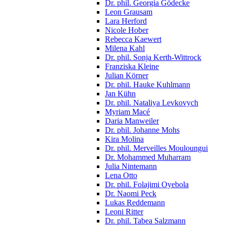
Dr. phil. Georgia Gödecke
Leon Grausam
Lara Herford
Nicole Hober
Rebecca Kaewert
Milena Kahl
Dr. phil. Sonja Kerth-Wittrock
Franziska Kleine
Julian Körner
Dr. phil. Hauke Kuhlmann
Jan Kühn
Dr. phil. Nataliya Levkovych
Myriam Macé
Daria Manweiler
Dr. phil. Johanne Mohs
Kira Molina
Dr. phil. Merveilles Mouloungui
Dr. Mohammed Muharram
Julia Nintemann
Lena Otto
Dr. phil. Folajimi Oyebola
Dr. Naomi Peck
Lukas Reddemann
Leoni Ritter
Dr. phil. Tabea Salzmann