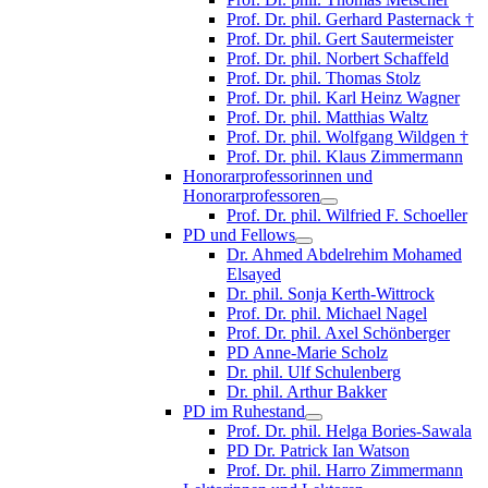
Prof. Dr. phil. Gerhard Pasternack †
Prof. Dr. phil. Gert Sautermeister
Prof. Dr. phil. Norbert Schaffeld
Prof. Dr. phil. Thomas Stolz
Prof. Dr. phil. Karl Heinz Wagner
Prof. Dr. phil. Matthias Waltz
Prof. Dr. phil. Wolfgang Wildgen †
Prof. Dr. phil. Klaus Zimmermann
Honorarprofessorinnen und
Honorarprofessoren
Prof. Dr. phil. Wilfried F. Schoeller
PD und Fellows
Dr. Ahmed Abdelrehim Mohamed
Elsayed
Dr. phil. Sonja Kerth-Wittrock
Prof. Dr. phil. Michael Nagel
Prof. Dr. phil. Axel Schönberger
PD Anne-Marie Scholz
Dr. phil. Ulf Schulenberg
Dr. phil. Arthur Bakker
PD im Ruhestand
Prof. Dr. phil. Helga Bories-Sawala
PD Dr. Patrick Ian Watson
Prof. Dr. phil. Harro Zimmermann