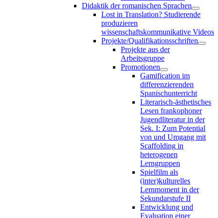
Didaktik der romanischen Sprachen
Lost in Translation? Studierende
produzieren
wissenschaftskommunikative Videos
Projekte/Qualifikationsschriften
Projekte aus der
Arbeitsgruppe
Promotionen
Gamification im
differenzierenden
Spanischunterricht
Literarisch-ästhetisches
Lesen frankophoner
Jugendliteratur in der
Sek. I: Zum Potential
von und Umgang mit
Scaffolding in
heterogenen
Lerngruppen
Spielfilm als
(inter)kulturelles
Lernmoment in der
Sekundarstufe II
Entwicklung und
Evaluation einer