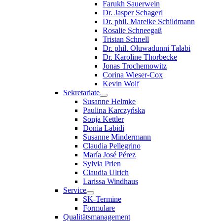
Farukh Sauerwein
Dr. Jasper Schagerl
Dr. phil. Mareike Schildmann
Rosalie Schneegaß
Tristan Schnell
Dr. phil. Oluwadunni Talabi
Dr. Karoline Thorbecke
Jonas Trochemowitz
Corina Wieser-Cox
Kevin Wolf
Sekretariate
Susanne Helmke
Paulina Karczyńska
Sonja Kettler
Donia Labidi
Susanne Mindermann
Claudia Pellegrino
María José Pérez
Sylvia Prien
Claudia Ulrich
Larissa Windhaus
Service
SK-Termine
Formulare
Qualitätsmanagement