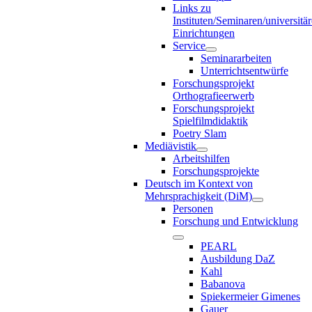
Links zu
Instituten/Seminaren/universitä
Einrichtungen
Service
Seminararbeiten
Unterrichtsentwürfe
Forschungsprojekt
Orthografieerwerb
Forschungsprojekt
Spielfilmdidaktik
Poetry Slam
Mediävistik
Arbeitshilfen
Forschungsprojekte
Deutsch im Kontext von
Mehrsprachigkeit (DiM)
Personen
Forschung und Entwicklung
PEARL
Ausbildung DaZ
Kahl
Babanova
Spiekermeier Gimenes
Gauer