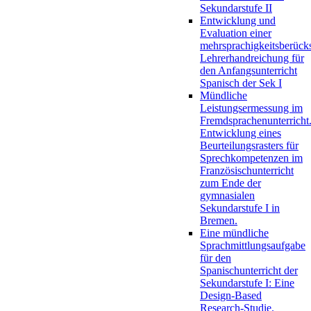
Sekundarstufe II
Entwicklung und
Evaluation einer
mehrsprachigkeitsberück
Lehrerhandreichung für
den Anfangsunterricht
Spanisch der Sek I
Mündliche
Leistungsermessung im
Fremdsprachenunterricht
Entwicklung eines
Beurteilungsrasters für
Sprechkompetenzen im
Französischunterricht
zum Ende der
gymnasialen
Sekundarstufe I in
Bremen.
Eine mündliche
Sprachmittlungsaufgabe
für den
Spanischunterricht der
Sekundarstufe I: Eine
Design-Based
Research-Studie.