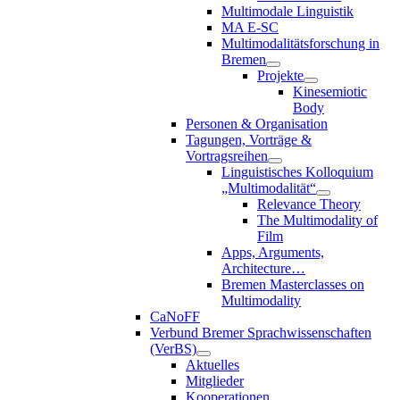
Multimodale Linguistik
MA E-SC
Multimodalitätsforschung in
Bremen
Projekte
Kinesemiotic
Body
Personen & Organisation
Tagungen, Vorträge &
Vortragsreihen
Linguistisches Kolloquium
„Multimodalität“
Relevance Theory
The Multimodality of
Film
Apps, Arguments,
Architecture…
Bremen Masterclasses on
Multimodality
CaNoFF
Verbund Bremer Sprachwissenschaften
(VerBS)
Aktuelles
Mitglieder
Kooperationen