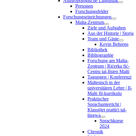
Anthropologische Linguistik
Personen
Forschungsfelder
Forschungseinrichtungen
Malta-Zentrum
Ziele und Aufgaben
Aus der Historie | Storja
Team und Gäste
Kevin Behrens
Bibliothek
Bibliographie
Forschung am Malta-
Zentrum | Riċerka fiċ-
Ċentru tal-Ilsien Malti
Tagungen | Konferenzi
Maltesisch in der
universitären Lehre | Il-
Malti fil-kurrikulu
Praktischer
Sprachunterricht |
Klassijiet prattiċi tal-
lingwa
Sprachkurse
2024
Chronik