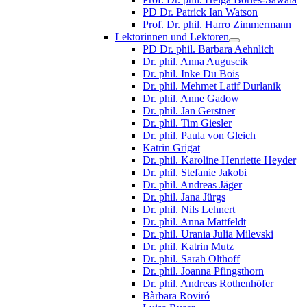
PD Dr. Patrick Ian Watson
Prof. Dr. phil. Harro Zimmermann
Lektorinnen und Lektoren
PD Dr. phil. Barbara Aehnlich
Dr. phil. Anna Auguscik
Dr. phil. Inke Du Bois
Dr. phil. Mehmet Latif Durlanik
Dr. phil. Anne Gadow
Dr. phil. Jan Gerstner
Dr. phil. Tim Giesler
Dr. phil. Paula von Gleich
Katrin Grigat
Dr. phil. Karoline Henriette Heyder
Dr. phil. Stefanie Jakobi
Dr. phil. Andreas Jäger
Dr. phil. Jana Jürgs
Dr. phil. Nils Lehnert
Dr. phil. Anna Mattfeldt
Dr. phil. Urania Julia Milevski
Dr. phil. Katrin Mutz
Dr. phil. Sarah Olthoff
Dr. phil. Joanna Pfingsthorn
Dr. phil. Andreas Rothenhöfer
Bàrbara Roviró