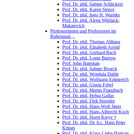
Prof. Dr. phil. Sabine Schlickers
Prof. Dr. phil. Karen Struve
Prof. Dr. phil. Ingo H. Warnke
Prof. Dr. phil. Alena Witzlack-
Makarevich
Professorinnen und Professoren im
Ruhestand
Prof. Dr. phil. Thomas Althaus
Prof. Dr. phil. Elisabeth Arend
Prof. Dr. phil. Gerhard Bach
Prof. Dr. phil. Logie Barrow
Prof. John Bateman
Prof. Dr. phil. Sabine Broeck
Prof. Dr. phil. Wendula Dahle
Prof. Dr. phil. Wolfgang Emmerich
Prof. Dr. phil. Gisela Febel
Prof. Dr. phil. Martin Franzbach
Prof. Dr. phil. Helga Gallas
Prof. Dr. phil. Dirk Hoerder
Prof. Dr. phil. Hans-Wolf Jäger
Prof. Dr. phil. Hans-Albrecht Koch
Prof. Dr. phil. Horst Kreye †
Prof. Dr. phil. Dr. h.c. Hans Peter
Krings
Prof. Dr. phil. Klaus Liebe-Harkort