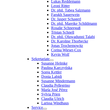
Lukas Reddemann
Leoni Ritter
Dr. phil. Tabea Salzmann
Farukh Sauerwein
Dr. Jasper Schagerl
Dr. phil. Mareike Schildmann
Rosalie Schneegaß
Tristan Schnell
Dr. phil. Oluwadunni Talabi
Dr. Karoline Thorbecke
Jonas Trochemowitz
Corina Wieser-Cox
Kevin Wolf
Sekretariate
Susanne Helmke
Paulina Karczyńska
Sonja Kettler
Donia Labidi
Susanne Mindermann
Claudia Pellegrino
María José Pérez
Sylvia Prien
Claudia Ulrich
Larissa Windhaus
Service