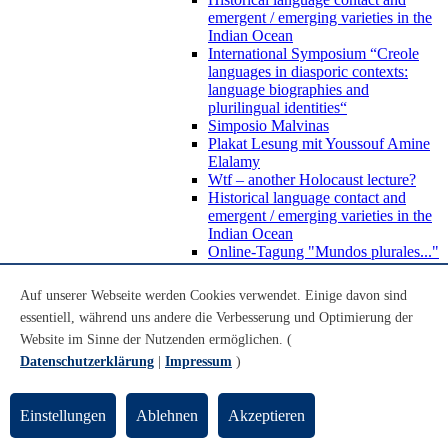
emergent / emerging varieties in the
Indian Ocean
International Symposium “Creole
languages in diasporic contexts:
language biographies and
plurilingual identities“
Simposio Malvinas
Plakat Lesung mit Youssouf Amine
Elalamy
Wtf – another Holocaust lecture?
Historical language contact and
emergent / emerging varieties in the
Indian Ocean
Online-Tagung "Mundos plurales..."
Beratung und Kontakt
Abschlussarbeiten
Auf unserer Webseite werden Cookies verwendet. Einige davon sind
Auslandsstudium
essentiell, während uns andere die Verbesserung und Optimierung der
Forschung
Website im Sinne der Nutzenden ermöglichen. (
WoC Lab
Spanische Black Diaspora
Datenschutzerklärung
|
Impressum
)
Promotionen
Habilitationen
Nachwuchsförderung
Einstellungen
Ablehnen
Akzeptieren
Forschungsinstitute und