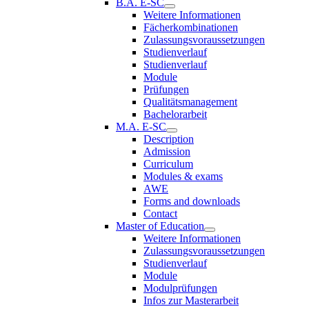
B.A. E-SC
Weitere Informationen
Fächerkombinationen
Zulassungsvoraussetzungen
Studienverlauf
Studienverlauf
Module
Prüfungen
Qualitätsmanagement
Bachelorarbeit
M.A. E-SC
Description
Admission
Curriculum
Modules & exams
AWE
Forms and downloads
Contact
Master of Education
Weitere Informationen
Zulassungsvoraussetzungen
Studienverlauf
Module
Modulprüfungen
Infos zur Masterarbeit