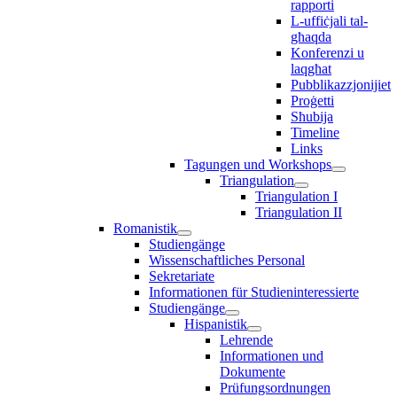
rapporti
L-uffiċjali tal-
għaqda
Konferenzi u
laqgħat
Pubblikazzjonijiet
Proġetti
Sħubija
Timeline
Links
Tagungen und Workshops
Triangulation
Triangulation I
Triangulation II
Romanistik
Studiengänge
Wissenschaftliches Personal
Sekretariate
Informationen für Studieninteressierte
Studiengänge
Hispanistik
Lehrende
Informationen und
Dokumente
Prüfungsordnungen