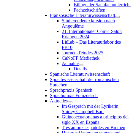
Bilingualer Sachfachunterricht
Fachzeitschriften
Französische Literaturwissenschaft
Studierendenexkursion nach
Angoulême
21. Internationaler Comic-Salon
Erlangen 2024
LitLab – Das Literaturlabor des
FB10
Journée d'études 2025
CaNoFF Mediathek
Actualité
Details
Spanische Literaturwissenschaft
Sprachwissenschaft der romanischen
Sprachen
Sprachpraxis Spanisch
Sprachpraxis Französisch
Aktuelles
Im Gespräch mit der Lyrikerin
Shirley Campbell Barr
Guineoecuatorianas a principios del
siglo XX en España
Tres autores españoles en Bremen
Historical language contact and