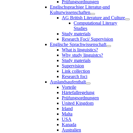
Prüfungsordnungen
Englischsprachige Literatur-und
Kulturwissenschaften
AG British Literature and Culture
Computational Literary
Studies
Study materials
Research Foci/ Supervision
Englische Sprachwissenschaft
What is linguistics?
Why study linguistcs?
Study materials
Supervision
Link collection
Research foci
Auslandsaufenthalt
Vorteile
Härtefallregelung
Prüfungsordnungen
United Kingdom
Irland
Malta
USA
Kanada
Australien