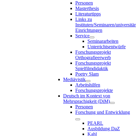
Personen
Masterthesis
Literaturtipps
Links zu
Instituten/Seminaren/universitä
Einrichtungen
Service
Seminararbeiten
Unterrichtsentwürfe
Forschungsprojekt
Orthografieerwerb
Forschungsprojekt
Spielfilmdidaktik
Poetry Slam
Mediävistik
Arbeitshilfen
Forschungsprojekte
Deutsch im Kontext von
Mehrsprachigkeit (DiM)
Personen
Forschung und Entwicklung
PEARL
Ausbildung DaZ
Kahl