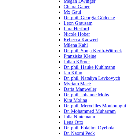
Megan Dwinger
Chiara Gauer
Mx Gaul
Dr. phil. Georgia Gödecke
Leon Grausam
Lara Herford
Nicole Hober
Rebecca Kaewert
Milena Kahl
Dr. phil. Sonja Kerth-Wittrock
Franziska Kleine
Julian Körner
Dr. phil. Hauke Kuhlmann
Jan Kühn
Dr. phil. Nataliya Levkovych
Myriam Macé
Daria Manweiler
Dr. phil. Johanne Mohs
Kira Molina
Dr. phil. Merveilles Mouloungui
Dr. Mohammed Muharram
Julia Nintemann
Lena Otto
Dr. phil. Folajimi Oyebola
Dr. Naomi Peck