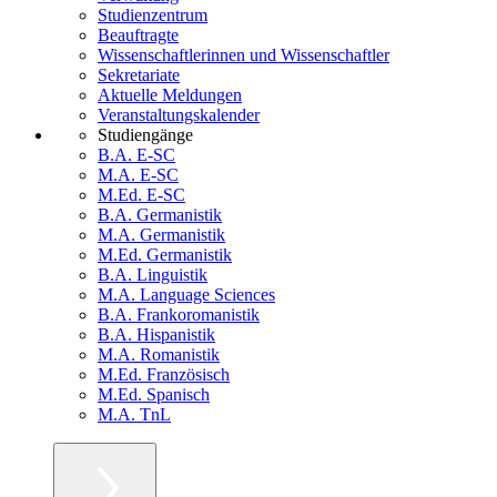
Studienzentrum
Beauftragte
Wissenschaftlerinnen und Wissenschaftler
Sekretariate
Aktuelle Meldungen
Veranstaltungskalender
Studiengänge
B.A. E-SC
M.A. E-SC
M.Ed. E-SC
B.A. Germanistik
M.A. Germanistik
M.Ed. Germanistik
B.A. Linguistik
M.A. Language Sciences
B.A. Frankoromanistik
B.A. Hispanistik
M.A. Romanistik
M.Ed. Französisch
M.Ed. Spanisch
M.A. TnL