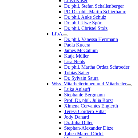
Luisa Ruser
Dr. phil. Stefan Schallenberger
PD Dr. phil. Martin Schierbaum
Dr. phil. Anke Schulz
Dr. phil. Uwe Spörl
Dr. phil. Christel Stolz
LfbA
Dr. phil. Vanessa Herrmann
Paola Kucera
James McCallum
Katja Müller
Lisa Nehls
Dr. phil. Martha Ordaz Schroeder
Tobias Sailer
Dr. Sylvain Saura
Wiss. Mitarbeiterinnen und Mitarbeiter
Luka Anlauff
Stephanie Bergmann
Prof. Dr. phil. Julia Borst
Ximena Cervantes Englerth
Teresa Cordero Villar
Jody Danard
Dr. Julia Ditter
Stephan-Alexander Ditze
Tabea Maren Dörfel