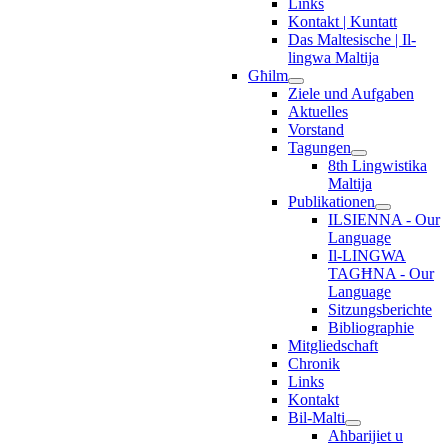
Links
Kontakt | Kuntatt
Das Maltesische | Il-
lingwa Maltija
Għilm
Ziele und Aufgaben
Aktuelles
Vorstand
Tagungen
8th Lingwistika
Maltija
Publikationen
ILSIENNA - Our
Language
Il-LINGWA
TAGĦNA - Our
Language
Sitzungsberichte
Bibliographie
Mitgliedschaft
Chronik
Links
Kontakt
Bil-Malti
Aħbarijiet u