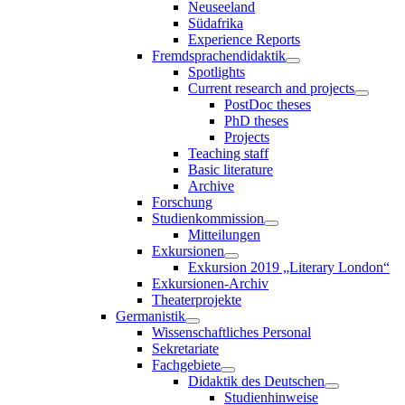
Neuseeland
Südafrika
Experience Reports
Fremdsprachendidaktik
Spotlights
Current research and projects
PostDoc theses
PhD theses
Projects
Teaching staff
Basic literature
Archive
Forschung
Studienkommission
Mitteilungen
Exkursionen
Exkursion 2019 „Literary London“
Exkursionen-Archiv
Theaterprojekte
Germanistik
Wissenschaftliches Personal
Sekretariate
Fachgebiete
Didaktik des Deutschen
Studienhinweise