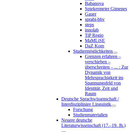
Babanova
Spiekermeier Gimenes
Gauer
sprabi-bhv
steps
innolab
TiP Regio
MaMLiSE
DaZ Kom
Studiermöglichkeiten
Grenzen erfahren –
verschieben –
überschreiten – ... : Zur
Dynamik von
Mehrsprachigkeit im
Spannungsfeld von
Identität, Zeit und
Raum
Deutsche Sprachwissenschaft /
Interdisziplinäre Linguistik
Forschung
Studienmaterialien
Neuere deutsche
Literaturwissenschaft (17.–19. Jh.)