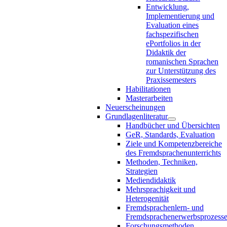
Entwicklung,
Implementierung und
Evaluation eines
fachspezifischen
ePortfolios in der
Didaktik der
romanischen Sprachen
zur Unterstützung des
Praxissemesters
Habilitationen
Masterarbeiten
Neuerscheinungen
Grundlagenliteratur
Handbücher und Übersichten
GeR, Standards, Evaluation
Ziele und Kompetenzbereiche
des Fremdsprachenunterrichts
Methoden, Techniken,
Strategien
Mediendidaktik
Mehrsprachigkeit und
Heterogenität
Fremdsprachenlern- und
Fremdsprachenerwerbsprozess
Forschungsmethoden