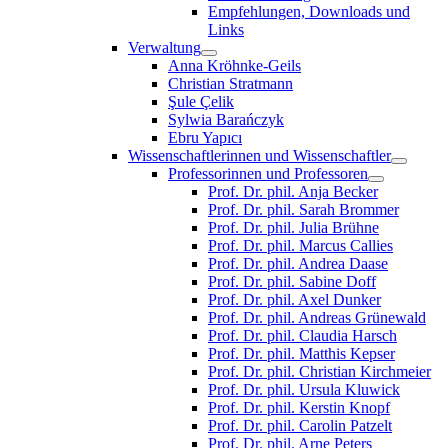
Empfehlungen, Downloads und
Links
Verwaltung
Anna Kröhnke-Geils
Christian Stratmann
Şule Çelik
Sylwia Barańczyk
Ebru Yapıcı
Wissenschaftlerinnen und Wissenschaftler
Professorinnen und Professoren
Prof. Dr. phil. Anja Becker
Prof. Dr. phil. Sarah Brommer
Prof. Dr. phil. Julia Brühne
Prof. Dr. phil. Marcus Callies
Prof. Dr. phil. Andrea Daase
Prof. Dr. phil. Sabine Doff
Prof. Dr. phil. Axel Dunker
Prof. Dr. phil. Andreas Grünewald
Prof. Dr. phil. Claudia Harsch
Prof. Dr. phil. Matthis Kepser
Prof. Dr. phil. Christian Kirchmeier
Prof. Dr. phil. Ursula Kluwick
Prof. Dr. phil. Kerstin Knopf
Prof. Dr. phil. Carolin Patzelt
Prof. Dr. phil. Arne Peters