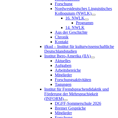
Forschung
Nordwestdeutsches Linguistisches
Kolloquium (NWLK)
16. NWLK
Programm
14. NWLK
Aus der Geschichte
Chronik
Kontakt
ifkud – Institut für kulturwissenschaftliche
Deutschlandstudien
Institut Ibero-Amerika (IIA)
Aktuelles
Aufgaben
Arbeitsbereiche
Mitglieder
Forschungsaktivitäten
Tagungen
Institut für Fremdsprachendidaktik und
Förderung der Mehrsprachigkeit
(INFORM)
DGFF-Sommerschule 2026
Bremer Gespräche
Mitglieder
Forschung