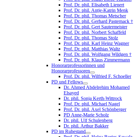
Prof. Dr. phil. Elisabeth Lienert
Prof. Dr. phil. Antje-Katrin Menk
Prof. Dr. phil. Thomas Metscher
Prof. Dr. phil. Gerhard Pasternack †
Prof. Dr. phil. Gert Sautermeister
Prof. Dr. phil. Norbert Schaffeld
Prof. Dr. phil. Thomas Stolz
Prof. Dr. phil. Karl Heinz Wagner
Prof. Dr. phil. Matthias Waltz
Prof. Dr. phil. Wolfgang Wildgen †
Prof. Dr. phil. Klaus Zimmermann
Honorarprofessorinnen und
Honorarprofessoren
Prof. Dr. phil. Wilfried F. Schoeller
PD und Fellows
Dr. Ahmed Abdelrehim Mohamed
Elsayed
Dr. phil. Sonja Kerth-Wittrock
Prof. Dr. phil. Michael Nagel
Prof. Dr. phil. Axel Schönberger
PD Anne-Marie Scholz
Dr. phil. Ulf Schulenberg
Dr. phil. Arthur Bakker
PD im Ruhestand
Prof. Dr. phil. Helga Bories-Sawala