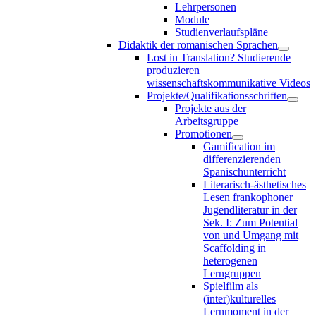
Lehrpersonen
Module
Studienverlaufspläne
Didaktik der romanischen Sprachen
Lost in Translation? Studierende
produzieren
wissenschaftskommunikative Videos
Projekte/Qualifikationsschriften
Projekte aus der
Arbeitsgruppe
Promotionen
Gamification im
differenzierenden
Spanischunterricht
Literarisch-ästhetisches
Lesen frankophoner
Jugendliteratur in der
Sek. I: Zum Potential
von und Umgang mit
Scaffolding in
heterogenen
Lerngruppen
Spielfilm als
(inter)kulturelles
Lernmoment in der