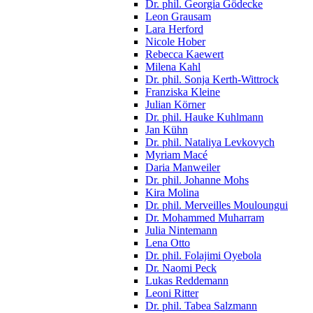
Dr. phil. Georgia Gödecke
Leon Grausam
Lara Herford
Nicole Hober
Rebecca Kaewert
Milena Kahl
Dr. phil. Sonja Kerth-Wittrock
Franziska Kleine
Julian Körner
Dr. phil. Hauke Kuhlmann
Jan Kühn
Dr. phil. Nataliya Levkovych
Myriam Macé
Daria Manweiler
Dr. phil. Johanne Mohs
Kira Molina
Dr. phil. Merveilles Mouloungui
Dr. Mohammed Muharram
Julia Nintemann
Lena Otto
Dr. phil. Folajimi Oyebola
Dr. Naomi Peck
Lukas Reddemann
Leoni Ritter
Dr. phil. Tabea Salzmann