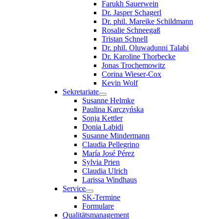
Farukh Sauerwein
Dr. Jasper Schagerl
Dr. phil. Mareike Schildmann
Rosalie Schneegaß
Tristan Schnell
Dr. phil. Oluwadunni Talabi
Dr. Karoline Thorbecke
Jonas Trochemowitz
Corina Wieser-Cox
Kevin Wolf
Sekretariate
Susanne Helmke
Paulina Karczyńska
Sonja Kettler
Donia Labidi
Susanne Mindermann
Claudia Pellegrino
María José Pérez
Sylvia Prien
Claudia Ulrich
Larissa Windhaus
Service
SK-Termine
Formulare
Qualitätsmanagement