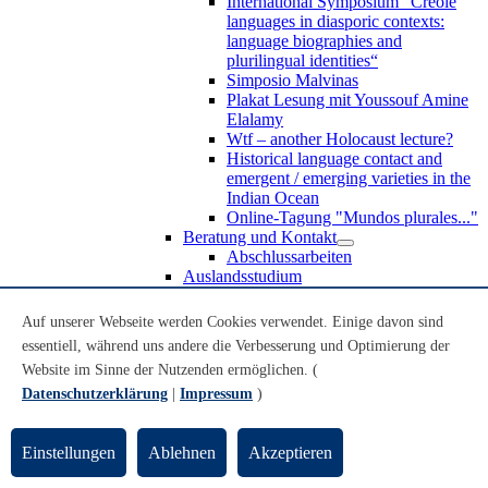
International Symposium “Creole
languages in diasporic contexts:
language biographies and
plurilingual identities“
Simposio Malvinas
Plakat Lesung mit Youssouf Amine
Elalamy
Wtf – another Holocaust lecture?
Historical language contact and
emergent / emerging varieties in the
Indian Ocean
Online-Tagung "Mundos plurales..."
Beratung und Kontakt
Abschlussarbeiten
Auslandsstudium
Forschung
WoC Lab
Auf unserer Webseite werden Cookies verwendet. Einige davon sind
Spanische Black Diaspora
essentiell, während uns andere die Verbesserung und Optimierung der
Promotionen
Website im Sinne der Nutzenden ermöglichen. (
Habilitationen
Nachwuchsförderung
Datenschutzerklärung
|
Impressum
)
Forschungsinstitute und
Forschungszentren
Studienkommission
Einstellungen
Ablehnen
Akzeptieren
TnL