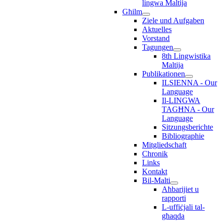
lingwa Maltija
Għilm
Ziele und Aufgaben
Aktuelles
Vorstand
Tagungen
8th Lingwistika
Maltija
Publikationen
ILSIENNA - Our
Language
Il-LINGWA
TAGĦNA - Our
Language
Sitzungsberichte
Bibliographie
Mitgliedschaft
Chronik
Links
Kontakt
Bil-Malti
Aħbarijiet u
rapporti
L-uffiċjali tal-
għaqda