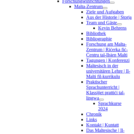
Forschungseinrichtungen
Malta-Zentrum
Ziele und Aufgaben
Aus der Historie | Storja
Team und Gäste
Kevin Behrens
Bibliothek
Bibliographie
Forschung am Malta-
Zentrum | Riċerka fiċ-
Ċentru tal-Ilsien Malti
Tagungen | Konferenzi
Maltesisch in der
universitären Lehre | Il-
Malti fil-kurrikulu
Praktischer
Sprachunterricht |
Klassijiet prattiċi tal-
lingwa
Sprachkurse
2024
Chronik
Links
Kontakt | Kuntatt
Das Maltesische | Il-