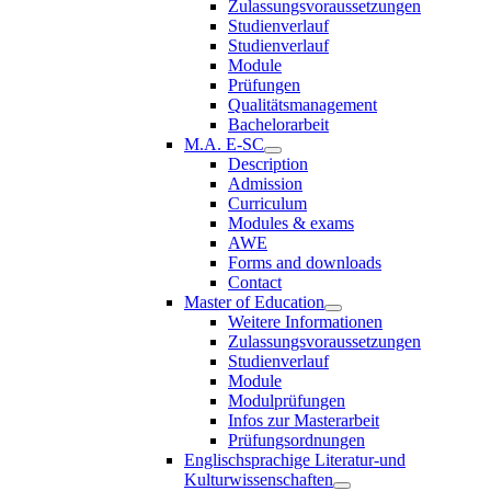
Zulassungsvoraussetzungen
Studienverlauf
Studienverlauf
Module
Prüfungen
Qualitätsmanagement
Bachelorarbeit
M.A. E-SC
Description
Admission
Curriculum
Modules & exams
AWE
Forms and downloads
Contact
Master of Education
Weitere Informationen
Zulassungsvoraussetzungen
Studienverlauf
Module
Modulprüfungen
Infos zur Masterarbeit
Prüfungsordnungen
Englischsprachige Literatur-und
Kulturwissenschaften