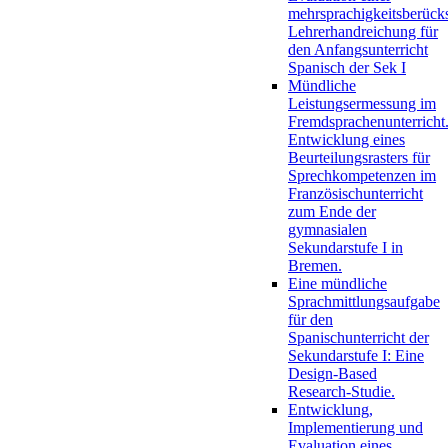
mehrsprachigkeitsberück
Lehrerhandreichung für
den Anfangsunterricht
Spanisch der Sek I
Mündliche
Leistungsermessung im
Fremdsprachenunterricht
Entwicklung eines
Beurteilungsrasters für
Sprechkompetenzen im
Französischunterricht
zum Ende der
gymnasialen
Sekundarstufe I in
Bremen.
Eine mündliche
Sprachmittlungsaufgabe
für den
Spanischunterricht der
Sekundarstufe I: Eine
Design-Based
Research-Studie.
Entwicklung,
Implementierung und
Evaluation eines