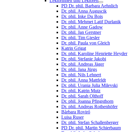
Lektorinnen und Lektoren
PD Dr. phil. Barbara Aehnlich
Dr. phil. Anna Auguscik
Dr. phil. Inke Du Bois
Dr. phil. Mehmet Latif Durlanik
Dr. phil. Anne Gadow
Dr. phil. Jan Gerstner
Dr. phil. Tim Giesler
Dr. phil. Paula von Gleich
Katrin Grigat
Dr. phil. Karoline Henriette Heyder
Dr. phil. Stefanie Jakobi
Dr. phil. Andreas Jäger
Dr. phil. Jana Jürgs
Dr. phil. Nils Lehnert
Dr. phil. Anna Mattfeldt
Dr. phil. Urania Julia Milevski
Dr. phil. Katrin Mutz
Dr. phil. Sarah Olthoff
Dr. phil. Joanna Pfingsthorn
Dr. phil. Andreas Rothenhöfer
Bàrbara Roviró
Luisa Ruser
Dr. phil. Stefan Schallenberger
PD Dr. phil. Martin Schierbaum