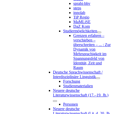
sprabi-bhv
steps
innolab
TiP Regio
MaMLiSE
DaZ Kom
Studiermöglichkeiten
Grenzen erfahren –
verschieben –
überschreiten – ... : Zur
Dynamik von
Mehrsprachigkeit im
Spannungsfeld von
Identität, Zeit und
Raum
Deutsche Sprachwissenschaft /
Interdisziplinäre Linguistik
Forschung
Studienmaterialien
Neuere deutsche
Literaturwissenschaft (17.–19. Jh.)
Personen
Neuere deutsche
Literaturwissenschaft (Lit. d. 20. Jh.,