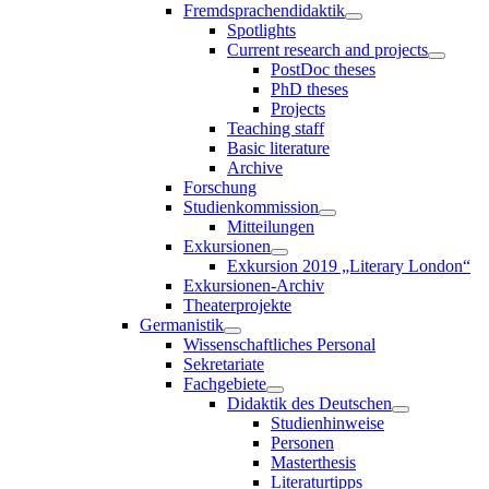
Fremdsprachendidaktik
Spotlights
Current research and projects
PostDoc theses
PhD theses
Projects
Teaching staff
Basic literature
Archive
Forschung
Studienkommission
Mitteilungen
Exkursionen
Exkursion 2019 „Literary London“
Exkursionen-Archiv
Theaterprojekte
Germanistik
Wissenschaftliches Personal
Sekretariate
Fachgebiete
Didaktik des Deutschen
Studienhinweise
Personen
Masterthesis
Literaturtipps