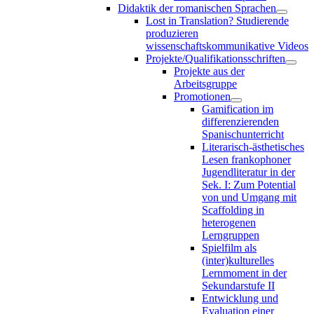
Didaktik der romanischen Sprachen
Lost in Translation? Studierende
produzieren
wissenschaftskommunikative Videos
Projekte/Qualifikationsschriften
Projekte aus der
Arbeitsgruppe
Promotionen
Gamification im
differenzierenden
Spanischunterricht
Literarisch-ästhetisches
Lesen frankophoner
Jugendliteratur in der
Sek. I: Zum Potential
von und Umgang mit
Scaffolding in
heterogenen
Lerngruppen
Spielfilm als
(inter)kulturelles
Lernmoment in der
Sekundarstufe II
Entwicklung und
Evaluation einer