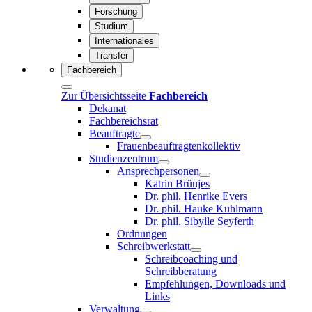
Forschung
Studium
Internationales
Transfer
Fachbereich
Zur Übersichtsseite
Fachbereich
Dekanat
Fachbereichsrat
Beauftragte
Frauenbeauftragtenkollektiv
Studienzentrum
Ansprechpersonen
Katrin Brünjes
Dr. phil. Henrike Evers
Dr. phil. Hauke Kuhlmann
Dr. phil. Sibylle Seyferth
Ordnungen
Schreibwerkstatt
Schreibcoaching und
Schreibberatung
Empfehlungen, Downloads und
Links
Verwaltung