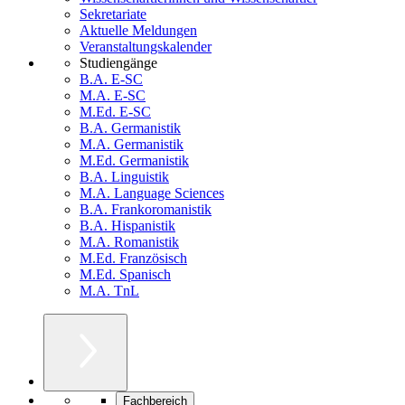
Sekretariate
Aktuelle Meldungen
Veranstaltungskalender
Studiengänge
B.A. E-SC
M.A. E-SC
M.Ed. E-SC
B.A. Germanistik
M.A. Germanistik
M.Ed. Germanistik
B.A. Linguistik
M.A. Language Sciences
B.A. Frankoromanistik
B.A. Hispanistik
M.A. Romanistik
M.Ed. Französisch
M.Ed. Spanisch
M.A. TnL
Fachbereich