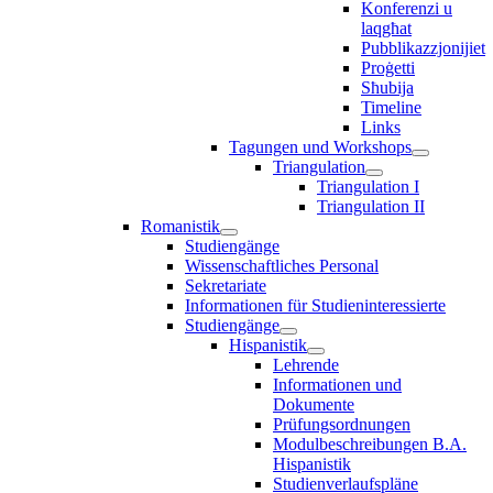
Konferenzi u
laqgħat
Pubblikazzjonijiet
Proġetti
Sħubija
Timeline
Links
Tagungen und Workshops
Triangulation
Triangulation I
Triangulation II
Romanistik
Studiengänge
Wissenschaftliches Personal
Sekretariate
Informationen für Studieninteressierte
Studiengänge
Hispanistik
Lehrende
Informationen und
Dokumente
Prüfungsordnungen
Modulbeschreibungen B.A.
Hispanistik
Studienverlaufspläne