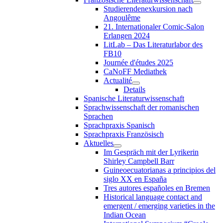
Studierendenexkursion nach
Angoulême
21. Internationaler Comic-Salon
Erlangen 2024
LitLab – Das Literaturlabor des
FB10
Journée d'études 2025
CaNoFF Mediathek
Actualité
Details
Spanische Literaturwissenschaft
Sprachwissenschaft der romanischen
Sprachen
Sprachpraxis Spanisch
Sprachpraxis Französisch
Aktuelles
Im Gespräch mit der Lyrikerin
Shirley Campbell Barr
Guineoecuatorianas a principios del
siglo XX en España
Tres autores españoles en Bremen
Historical language contact and
emergent / emerging varieties in the
Indian Ocean