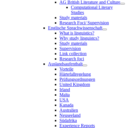
AG British Literature and Culture
Computational Literary
Studies
Study materials
Research Foci/ Supervision
Englische Sprachwissenschaft
What is linguistics?
Why study linguistcs?
Study materials
Supervision
Link collection
Research foci
Auslandsaufenthalt
Vorteile
Härtefallregelung
Prüfungsordnungen
United Kingdom
Irland
Malta
USA
Kanada
Australien
Neuseeland
Südafrika
Experience Reports