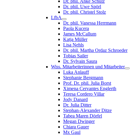
Dr. phil. Anke Schulz
Dr. phil. Uwe Spörl
Dr. phil. Christel Stolz
LfbA
Dr. phil. Vanessa Herrmann
Paola Kucera
James McCallum
Katja Müller
Lisa Nehls
Dr. phil. Martha Ordaz Schroeder
Tobias Sailer
Dr. Sylvain Saura
Wiss. Mitarbeiterinnen und Mitarbeiter
Luka Anlauff
Stephanie Bergmann
Prof. Dr. phil. Julia Borst
Ximena Cervantes Englerth
Teresa Cordero Villar
Jody Danard
Dr. Julia Ditter
Stephan-Alexander Ditze
Tabea Maren Dörfel
Megan Dwinger
Chiara Gauer
Mx Gaul