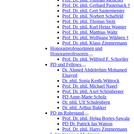
Prof. Dr. phil. Gerhard Pasternack †
Prof. Dr. phil. Gert Sautermeister
Prof. Dr. phil. Norbert Schaffeld
Prof. Dr. phil. Thomas Stolz
Prof. Dr. phil. Karl Heinz Wagner
Prof. Dr. phil. Matthias Waltz
Prof. Dr. phil. Wolfgang Wildgen †
Prof. Dr. phil. Klaus Zimmermann
Honorarprofessorinnen und
Honorarprofessoren
Prof. Dr. phil. Wilfried F. Schoeller
PD und Fellows
Dr. Ahmed Abdelrehim Mohamed
Elsayed
Dr. phil. Sonja Kerth-Wittrock
Prof. Dr. phil. Michael Nagel
Prof. Dr. phil. Axel Schönberger
PD Anne-Marie Scholz
Dr. phil. Ulf Schulenberg
Dr. phil. Arthur Bakker
PD im Ruhestand
Prof. Dr. phil. Helga Bories-Sawala
PD Dr. Patrick Ian Watson
Prof. Dr. phil. Harro Zimmermann