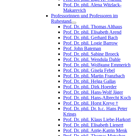
Prof. Dr. phil. Alena Witzlack-
Makarevich
Professorinnen und Professoren im
Ruhestand
Prof. Dr. phil. Thomas Althaus
Prof. Dr. phil. Elisabeth Arend
Prof. Dr. phil. Gerhard Bach
Prof. Dr. phil. Logie Barrow
Prof. John Bateman
Prof. Dr. phil. Sabine Broeck
Prof. Dr. phil. Wendula Dahle
Prof. Dr. phil. Wolfgang Emmerich
Prof. Dr. phil. Gisela Febel
Prof. Dr. phil. Martin Franzbach
Prof. Dr. phil. Helga Gallas
Prof. Dr. phil. Dirk Hoerder
Prof. Dr. phil. Hans-Wolf Jäger
Prof. Dr. phil. Hans-Albrecht Koch
Prof. Dr. phil. Horst Kreye †
Prof. Dr. phil. Dr. h.c. Hans Peter
Krings
Prof. Dr. phil. Klaus Liebe-Harkort
Prof. Dr. phil. Elisabeth Lienert
Prof. Dr. phil. Antje-Katrin Menk
Prof. Dr. phil. Thomas Metscher