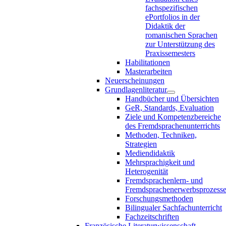
fachspezifischen
ePortfolios in der
Didaktik der
romanischen Sprachen
zur Unterstützung des
Praxissemesters
Habilitationen
Masterarbeiten
Neuerscheinungen
Grundlagenliteratur
Handbücher und Übersichten
GeR, Standards, Evaluation
Ziele und Kompetenzbereiche
des Fremdsprachenunterrichts
Methoden, Techniken,
Strategien
Mediendidaktik
Mehrsprachigkeit und
Heterogenität
Fremdsprachenlern- und
Fremdsprachenerwerbsprozess
Forschungsmethoden
Bilingualer Sachfachunterricht
Fachzeitschriften
Französische Literaturwissenschaft