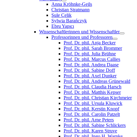
Anna Kröhnke-Geils
Christian Stratmann
Şule Çelik
Sylwia Barańczyk
Ebru Yapıcı
Wissenschaftlerinnen und Wissenschaftler
Professorinnen und Professoren
Prof. Dr. phil. Anja Becker
Prof. Dr. phil. Sarah Brommer
Prof. Dr. phil. Julia Brühne
Prof. Dr. phil. Marcus Callies
Prof. Dr. phil. Andrea Daase
Prof. Dr. phil. Sabine Doff
Prof. Dr. phil. Axel Dunker
Prof. Dr. phil. Andreas Grünewald
Prof. Dr. phil. Claudia Harsch
Prof. Dr. phil. Matthis Kepser
Prof. Dr. phil. Christian Kirchmeier
Prof. Dr. phil. Ursula Kluwick
Prof. Dr. phil. Kerstin Knopf
Prof. Dr. phil. Carolin Patzelt
Prof. Dr. phil. Arne Peters
Prof. Dr. phil. Sabine Schlickers
Prof. Dr. phil. Karen Struve
Prof. Dr. phil. Ingo H. Warnke