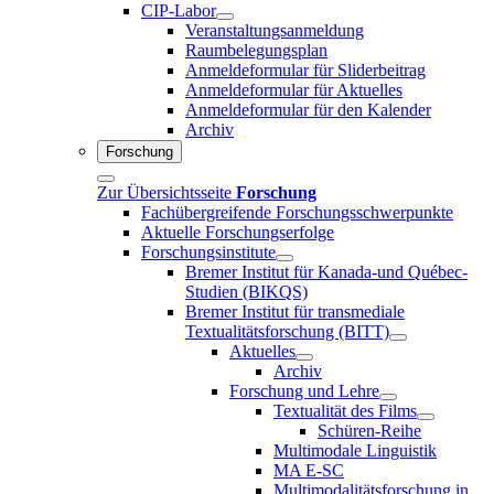
CIP-Labor
Veranstaltungsanmeldung
Raumbelegungsplan
Anmeldeformular für Sliderbeitrag
Anmeldeformular für Aktuelles
Anmeldeformular für den Kalender
Archiv
Forschung
Zur Übersichtsseite
Forschung
Fachübergreifende Forschungsschwerpunkte
Aktuelle Forschungserfolge
Forschungsinstitute
Bremer Institut für Kanada-und Québec-
Studien (BIKQS)
Bremer Institut für transmediale
Textualitätsforschung (BITT)
Aktuelles
Archiv
Forschung und Lehre
Textualität des Films
Schüren-Reihe
Multimodale Linguistik
MA E-SC
Multimodalitätsforschung in