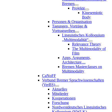
Bremen
Projekte
Kinesemiotic
Body
Personen & Organisation
Tagungen, Vorträge &
Vortragsreihen
Linguistisches Kolloquium
„Multimodalität“
Relevance Theory
The Multimodality of
Film
Apps, Arguments,
Architecture…
Bremen Masterclasses on
Multimodality
CaNoFF
Verbund Bremer Sprachwissenschaften
(VerBS)
Aktuelles
Mitglieder
Kooperationen
Forschung
Nordwestdeutsches Linguistisches
Kolloquium (NWLK)