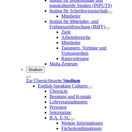
Institut für postkoloniale und
transkulturelle Studien (INPUTS)
Institut für Schreibwissenschaft
Mitglieder
Institut für Mittelalter- und
Frühneuzeitforschung (IMFF)
Ziele
Arbeitsbereiche
Mitglieder
Tagungen, Vorträge und
Vortragsreihen
Ringvorlesung
Malta-Zentrum
Studium
Zur Übersichtsseite
Studium
English-Speaking Cultures
Übersicht
Beratung und Kontakt
Lehrveranstaltungen
Personen
Sekretariate
B.A. E-SC
Weitere Informationen
Fächerkombinationen