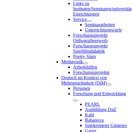
Links zu
Instituten/Seminaren/universitä
Einrichtungen
Service
Seminararbeiten
Unterrichtsentwürfe
Forschungsprojekt
Orthografieerwerb
Forschungsprojekt
Spielfilmdidaktik
Poetry Slam
Mediävistik
Arbeitshilfen
Forschungsprojekte
Deutsch im Kontext von
Mehrsprachigkeit (DiM)
Personen
Forschung und Entwicklung
PEARL
Ausbildung DaZ
Kahl
Babanova
Spiekermeier Gimenes
Gauer