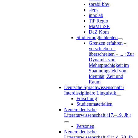
sprabi-bhv
steps
innolab
TiP Regio
MaMLiSE
DaZ Kom
Studiermöglichkeiten
Grenzen erfahren –
verschieben –
überschreiten – ... : Zur
Dynamik von
Mehrsprachigkeit im
Spannungsfeld von
Identität, Zeit und
Raum
Deutsche Sprachwissenschaft /
Interdisziplinäre Linguistik
Forschung
Studienmaterialien
Neuere deutsche
Literaturwissenschaft (17.–19. Jh.)
Personen
Neuere deutsche
Literaturwissenschaft (Lit. d. 20. Jh.,