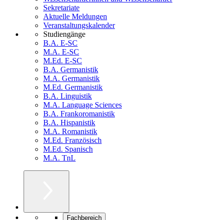
Sekretariate
Aktuelle Meldungen
Veranstaltungskalender
Studiengänge
B.A. E-SC
M.A. E-SC
M.Ed. E-SC
B.A. Germanistik
M.A. Germanistik
M.Ed. Germanistik
B.A. Linguistik
M.A. Language Sciences
B.A. Frankoromanistik
B.A. Hispanistik
M.A. Romanistik
M.Ed. Französisch
M.Ed. Spanisch
M.A. TnL
Fachbereich