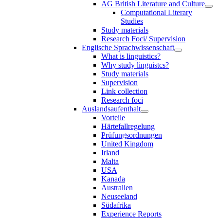
AG British Literature and Culture
Computational Literary
Studies
Study materials
Research Foci/ Supervision
Englische Sprachwissenschaft
What is linguistics?
Why study linguistcs?
Study materials
Supervision
Link collection
Research foci
Auslandsaufenthalt
Vorteile
Härtefallregelung
Prüfungsordnungen
United Kingdom
Irland
Malta
USA
Kanada
Australien
Neuseeland
Südafrika
Experience Reports