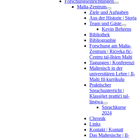
Forschungseinrichtungen
Malta-Zentrum
Ziele und Aufgaben
Aus der Historie | Storja
Team und Gäste
Kevin Behrens
Bibliothek
Bibliographie
Forschung am Malta-
Zentrum | Riċerka fiċ-
Ċentru tal-Ilsien Malti
Tagungen | Konferenzi
Maltesisch in der
universitären Lehre | Il-
Malti fil-kurrikulu
Praktischer
Sprachunterricht |
Klassijiet prattiċi tal-
lingwa
Sprachkurse
2024
Chronik
Links
Kontakt | Kuntatt
Das Maltesische | Il-