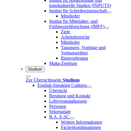
Institut für postkoloniale und
transkulturelle Studien (INPUTS)
Institut für Schreibwissenschaft
Mitglieder
Institut für Mittelalter- und
Frühneuzeitforschung (IMFF)
Ziele
Arbeitsbereiche
Mitglieder
Tagungen, Vorträge und
Vortragsreihen
Ringvorlesung
Malta-Zentrum
Studium
Zur Übersichtsseite
Studium
English-Speaking Cultures
Übersicht
Beratung und Kontakt
Lehrveranstaltungen
Personen
Sekretariate
B.A. E-SC
Weitere Informationen
Fächerkombinationen