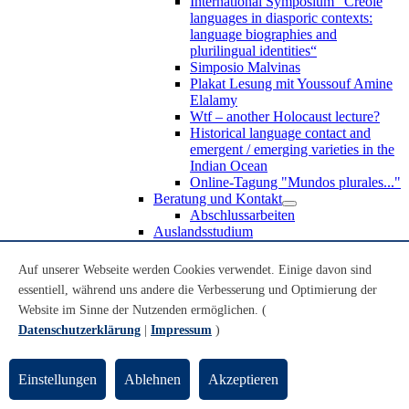
International Symposium “Creole
languages in diasporic contexts:
language biographies and
plurilingual identities“
Simposio Malvinas
Plakat Lesung mit Youssouf Amine
Elalamy
Wtf – another Holocaust lecture?
Historical language contact and
emergent / emerging varieties in the
Indian Ocean
Online-Tagung "Mundos plurales..."
Beratung und Kontakt
Abschlussarbeiten
Auslandsstudium
Forschung
WoC Lab
Auf unserer Webseite werden Cookies verwendet. Einige davon sind
Spanische Black Diaspora
essentiell, während uns andere die Verbesserung und Optimierung der
Promotionen
Website im Sinne der Nutzenden ermöglichen. (
Habilitationen
Nachwuchsförderung
Datenschutzerklärung
|
Impressum
)
Forschungsinstitute und
Forschungszentren
Studienkommission
Einstellungen
Ablehnen
Akzeptieren
TnL