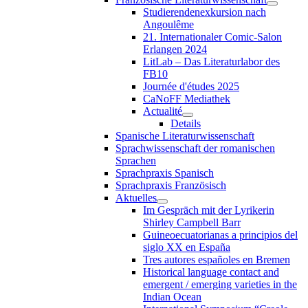
Studierendenexkursion nach
Angoulême
21. Internationaler Comic-Salon
Erlangen 2024
LitLab – Das Literaturlabor des
FB10
Journée d'études 2025
CaNoFF Mediathek
Actualité
Details
Spanische Literaturwissenschaft
Sprachwissenschaft der romanischen
Sprachen
Sprachpraxis Spanisch
Sprachpraxis Französisch
Aktuelles
Im Gespräch mit der Lyrikerin
Shirley Campbell Barr
Guineoecuatorianas a principios del
siglo XX en España
Tres autores españoles en Bremen
Historical language contact and
emergent / emerging varieties in the
Indian Ocean