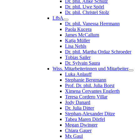
Dr. phil. Anke Schulz
Dr. phil. Uwe Spörl
Dr. phil. Christel Stolz
LfbA
Dr. phil. Vanessa Herrmann
Paola Kucera
James McCallum
Katja Müller
Lisa Nehls
Dr. phil. Martha Ordaz Schroeder
Tobias Sailer
Dr. Sylvain Saura
Wiss. Mitarbeiterinnen und Mitarbeiter
Luka Anlauff
Stephanie Bergmann
Prof. Dr. phil. Julia Borst
Ximena Cervantes Englerth
Teresa Cordero Villar
Jody Danard
Dr. Julia Ditter
Stephan-Alexander Ditze
Tabea Maren Dörfel
Megan Dwinger
Chiara Gauer
Mx Gaul