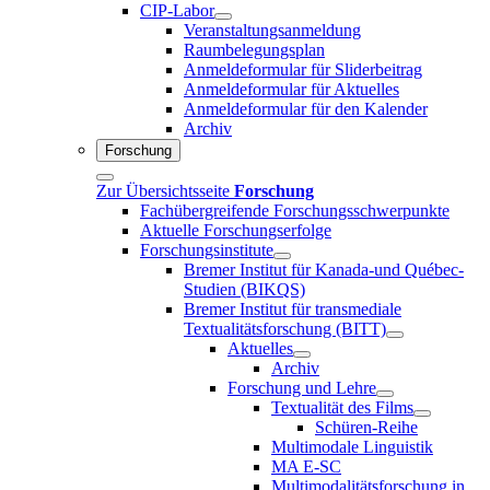
CIP-Labor
Veranstaltungsanmeldung
Raumbelegungsplan
Anmeldeformular für Sliderbeitrag
Anmeldeformular für Aktuelles
Anmeldeformular für den Kalender
Archiv
Forschung
Zur Übersichtsseite
Forschung
Fachübergreifende Forschungsschwerpunkte
Aktuelle Forschungserfolge
Forschungsinstitute
Bremer Institut für Kanada-und Québec-
Studien (BIKQS)
Bremer Institut für transmediale
Textualitätsforschung (BITT)
Aktuelles
Archiv
Forschung und Lehre
Textualität des Films
Schüren-Reihe
Multimodale Linguistik
MA E-SC
Multimodalitätsforschung in