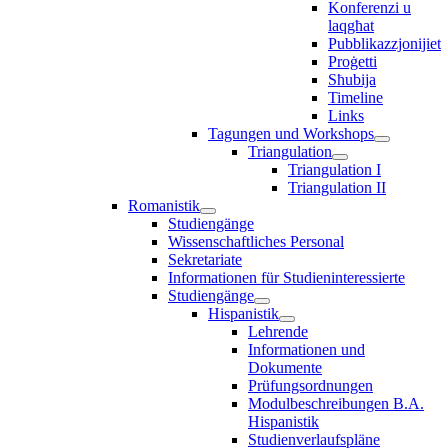
Konferenzi u
laqgħat
Pubblikazzjonijiet
Proġetti
Sħubija
Timeline
Links
Tagungen und Workshops
Triangulation
Triangulation I
Triangulation II
Romanistik
Studiengänge
Wissenschaftliches Personal
Sekretariate
Informationen für Studieninteressierte
Studiengänge
Hispanistik
Lehrende
Informationen und
Dokumente
Prüfungsordnungen
Modulbeschreibungen B.A.
Hispanistik
Studienverlaufspläne