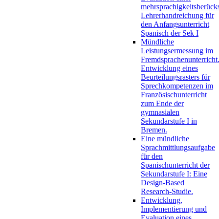
mehrsprachigkeitsberück
Lehrerhandreichung für
den Anfangsunterricht
Spanisch der Sek I
Mündliche
Leistungsermessung im
Fremdsprachenunterricht
Entwicklung eines
Beurteilungsrasters für
Sprechkompetenzen im
Französischunterricht
zum Ende der
gymnasialen
Sekundarstufe I in
Bremen.
Eine mündliche
Sprachmittlungsaufgabe
für den
Spanischunterricht der
Sekundarstufe I: Eine
Design-Based
Research-Studie.
Entwicklung,
Implementierung und
Evaluation eines