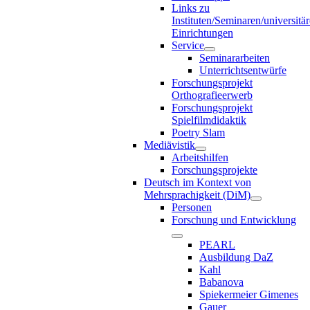
Links zu
Instituten/Seminaren/universitä
Einrichtungen
Service
Seminararbeiten
Unterrichtsentwürfe
Forschungsprojekt
Orthografieerwerb
Forschungsprojekt
Spielfilmdidaktik
Poetry Slam
Mediävistik
Arbeitshilfen
Forschungsprojekte
Deutsch im Kontext von
Mehrsprachigkeit (DiM)
Personen
Forschung und Entwicklung
PEARL
Ausbildung DaZ
Kahl
Babanova
Spiekermeier Gimenes
Gauer