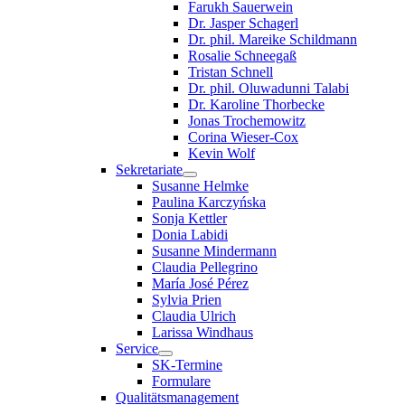
Farukh Sauerwein
Dr. Jasper Schagerl
Dr. phil. Mareike Schildmann
Rosalie Schneegaß
Tristan Schnell
Dr. phil. Oluwadunni Talabi
Dr. Karoline Thorbecke
Jonas Trochemowitz
Corina Wieser-Cox
Kevin Wolf
Sekretariate
Susanne Helmke
Paulina Karczyńska
Sonja Kettler
Donia Labidi
Susanne Mindermann
Claudia Pellegrino
María José Pérez
Sylvia Prien
Claudia Ulrich
Larissa Windhaus
Service
SK-Termine
Formulare
Qualitätsmanagement