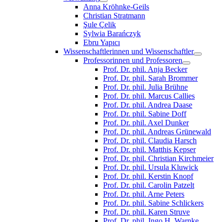
Anna Kröhnke-Geils
Christian Stratmann
Şule Çelik
Sylwia Barańczyk
Ebru Yapıcı
Wissenschaftlerinnen und Wissenschaftler
Professorinnen und Professoren
Prof. Dr. phil. Anja Becker
Prof. Dr. phil. Sarah Brommer
Prof. Dr. phil. Julia Brühne
Prof. Dr. phil. Marcus Callies
Prof. Dr. phil. Andrea Daase
Prof. Dr. phil. Sabine Doff
Prof. Dr. phil. Axel Dunker
Prof. Dr. phil. Andreas Grünewald
Prof. Dr. phil. Claudia Harsch
Prof. Dr. phil. Matthis Kepser
Prof. Dr. phil. Christian Kirchmeier
Prof. Dr. phil. Ursula Kluwick
Prof. Dr. phil. Kerstin Knopf
Prof. Dr. phil. Carolin Patzelt
Prof. Dr. phil. Arne Peters
Prof. Dr. phil. Sabine Schlickers
Prof. Dr. phil. Karen Struve
Prof. Dr. phil. Ingo H. Warnke