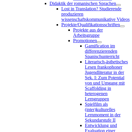
Didaktik der romanischen Sprachen
Lost in Translation? Studierende
produzieren
wissenschaftskommunikative Videos
Projekte/Qualifikationsschriften
Projekte aus der
Arbeitsgruppe
Promotionen
Gamification im
differenzierenden
Spanischunterricht
Literarisch-ästhetisches
Lesen frankophoner
Jugendliteratur in der
Sek. I: Zum Potential
von und Umgang mit
Scaffolding in
heterogenen
Lerngruppen
Spielfilm als
(inter)kulturelles
Lernmoment in der
Sekundarstufe II
Entwicklung und
Evaluation einer