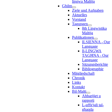
lingwa Maltija
Għilm
Ziele und Aufgaben
Aktuelles
Vorstand
Tagungen
8th Lingwistika
Maltija
Publikationen
ILSIENNA - Our
Language
Il-LINGWA
TAGĦNA - Our
Language
Sitzungsberichte
Bibliographie
Mitgliedschaft
Chronik
Links
Kontakt
Bil-Malti
Aħbarijiet u
rapporti
L-uffiċjali tal-
għaqda