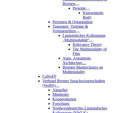
Bremen
Projekte
Kinesemiotic
Body
Personen & Organisation
Tagungen, Vorträge &
Vortragsreihen
Linguistisches Kolloquium
„Multimodalität“
Relevance Theory
The Multimodality of
Film
Apps, Arguments,
Architecture…
Bremen Masterclasses on
Multimodality
CaNoFF
Verbund Bremer Sprachwissenschaften
(VerBS)
Aktuelles
Mitglieder
Kooperationen
Forschung
Nordwestdeutsches Linguistisches
Kolloquium (NWLK)