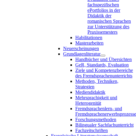
fachspezifischen
ePortfolios in der
Didaktik der
romanischen Sprachen
zur Unterstützung des
Praxissemesters
Habilitationen
Masterarbeiten
Neuerscheinungen
Grundlagenliteratur
Handbücher und Übersichten
GeR, Standards, Evaluation
Ziele und Kompetenzbereiche
des Fremdsprachenunterrichts
Methoden, Techniken,
Strategien
Mediendidaktik
Mehrsprachigkeit und
Heterogenität
Fremdsprachenlern- und
Fremdsprachenerwerbsprozess
Forschungsmethoden
Bilingualer Sachfachunterricht
Fachzeitschriften
Französische Literaturwissenschaft