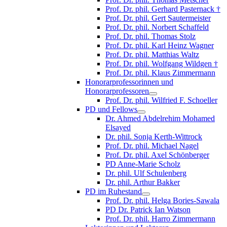
Prof. Dr. phil. Gerhard Pasternack †
Prof. Dr. phil. Gert Sautermeister
Prof. Dr. phil. Norbert Schaffeld
Prof. Dr. phil. Thomas Stolz
Prof. Dr. phil. Karl Heinz Wagner
Prof. Dr. phil. Matthias Waltz
Prof. Dr. phil. Wolfgang Wildgen †
Prof. Dr. phil. Klaus Zimmermann
Honorarprofessorinnen und
Honorarprofessoren
Prof. Dr. phil. Wilfried F. Schoeller
PD und Fellows
Dr. Ahmed Abdelrehim Mohamed
Elsayed
Dr. phil. Sonja Kerth-Wittrock
Prof. Dr. phil. Michael Nagel
Prof. Dr. phil. Axel Schönberger
PD Anne-Marie Scholz
Dr. phil. Ulf Schulenberg
Dr. phil. Arthur Bakker
PD im Ruhestand
Prof. Dr. phil. Helga Bories-Sawala
PD Dr. Patrick Ian Watson
Prof. Dr. phil. Harro Zimmermann