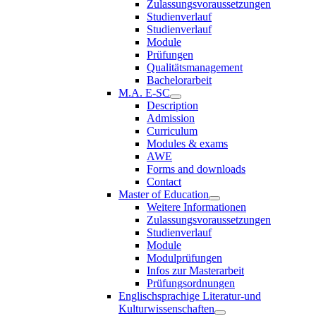
Zulassungsvoraussetzungen
Studienverlauf
Studienverlauf
Module
Prüfungen
Qualitätsmanagement
Bachelorarbeit
M.A. E-SC
Description
Admission
Curriculum
Modules & exams
AWE
Forms and downloads
Contact
Master of Education
Weitere Informationen
Zulassungsvoraussetzungen
Studienverlauf
Module
Modulprüfungen
Infos zur Masterarbeit
Prüfungsordnungen
Englischsprachige Literatur-und
Kulturwissenschaften