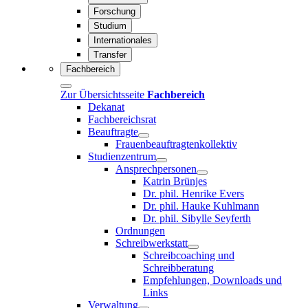
Forschung
Studium
Internationales
Transfer
Fachbereich
Zur Übersichtsseite
Fachbereich
Dekanat
Fachbereichsrat
Beauftragte
Frauenbeauftragtenkollektiv
Studienzentrum
Ansprechpersonen
Katrin Brünjes
Dr. phil. Henrike Evers
Dr. phil. Hauke Kuhlmann
Dr. phil. Sibylle Seyferth
Ordnungen
Schreibwerkstatt
Schreibcoaching und
Schreibberatung
Empfehlungen, Downloads und
Links
Verwaltung