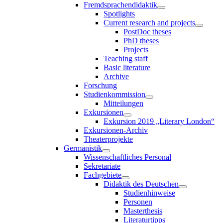
Fremdsprachendidaktik
Spotlights
Current research and projects
PostDoc theses
PhD theses
Projects
Teaching staff
Basic literature
Archive
Forschung
Studienkommission
Mitteilungen
Exkursionen
Exkursion 2019 „Literary London“
Exkursionen-Archiv
Theaterprojekte
Germanistik
Wissenschaftliches Personal
Sekretariate
Fachgebiete
Didaktik des Deutschen
Studienhinweise
Personen
Masterthesis
Literaturtipps