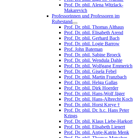
Prof. Dr. phil. Alena Witzlack-
Makarevich
Professorinnen und Professoren im
Ruhestand
Prof. Dr. phil. Thomas Althaus
Prof. Dr. phil. Elisabeth Arend
Prof. Dr. phil. Gerhard Bach
Prof. Dr. phil. Logie Barrow
Prof. John Bateman
Prof. Dr. phil. Sabine Broeck
Prof. Dr. phil. Wendula Dahle
Prof. Dr. phil. Wolfgang Emmerich
Prof. Dr. phil. Gisela Febel
Prof. Dr. phil. Martin Franzbach
Prof. Dr. phil. Helga Gallas
Prof. Dr. phil. Dirk Hoerder
Prof. Dr. phil. Hans-Wolf Jäger
Prof. Dr. phil. Hans-Albrecht Koch
Prof. Dr. phil. Horst Kreye †
Prof. Dr. phil. Dr. h.c. Hans Peter
Krings
Prof. Dr. phil. Klaus Liebe-Harkort
Prof. Dr. phil. Elisabeth Lienert
Prof. Dr. phil. Antje-Katrin Menk
Prof. Dr. phil. Thomas Metscher