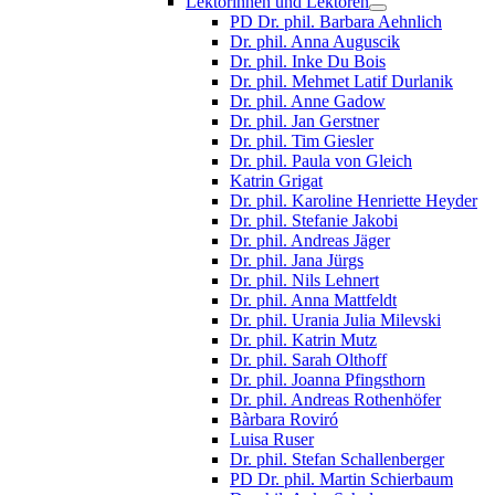
Lektorinnen und Lektoren
PD Dr. phil. Barbara Aehnlich
Dr. phil. Anna Auguscik
Dr. phil. Inke Du Bois
Dr. phil. Mehmet Latif Durlanik
Dr. phil. Anne Gadow
Dr. phil. Jan Gerstner
Dr. phil. Tim Giesler
Dr. phil. Paula von Gleich
Katrin Grigat
Dr. phil. Karoline Henriette Heyder
Dr. phil. Stefanie Jakobi
Dr. phil. Andreas Jäger
Dr. phil. Jana Jürgs
Dr. phil. Nils Lehnert
Dr. phil. Anna Mattfeldt
Dr. phil. Urania Julia Milevski
Dr. phil. Katrin Mutz
Dr. phil. Sarah Olthoff
Dr. phil. Joanna Pfingsthorn
Dr. phil. Andreas Rothenhöfer
Bàrbara Roviró
Luisa Ruser
Dr. phil. Stefan Schallenberger
PD Dr. phil. Martin Schierbaum