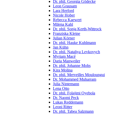
Dr. phil. Georgia Gödecke
Leon Grausam
Lara Herford
Nicole Hober
Rebecca Kaewert
Milena Kahl
Dr. phil. Sonja Kerth-Wittrock
Franziska Kleine
Julian Körner
Dr. phil. Hauke Kuhlmann
Jan Kühn
Dr. phil. Nataliya Levkovych
Myriam Macé
Daria Manweiler
Dr. phil. Johanne Mohs
Kira Molina
Dr. phil. Merveilles Mouloungui
Dr. Mohammed Muharram
Julia Nintemann
Lena Otto
Dr. phil. Folajimi Oyebola
Dr. Naomi Peck
Lukas Reddemann
Leoni Ritter
Dr. phil. Tabea Salzmann