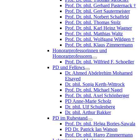
Prof. Dr. phil. Gerhard Pasternack †
Prof. Dr. phil. Gert Sautermeister
Prof. Dr. phil. Norbert Schaffeld
Prof. Dr. phil. Thomas Stolz
Prof. Dr. phil. Karl Heinz Wagner
Prof. Dr. phil. Matthias Waltz
Prof. Dr. phil. Wolfgang Wildgen †
Prof. Dr. phil. Klaus Zimmermann
Honorarprofessorinnen und
Honorarprofessoren
Prof. Dr. phil. Wilfried F. Schoeller
PD und Fellows
Dr. Ahmed Abdelrehim Mohamed
Elsayed
Dr. phil. Sonja Kerth-Wittrock
Prof. Dr. phil. Michael Nagel
Prof. Dr. phil. Axel Schönberger
PD Anne-Marie Scholz
Dr. phil. Ulf Schulenberg
Dr. phil. Arthur Bakker
PD im Ruhestand
Prof. Dr. phil. Helga Bories-Sawala
PD Dr. Patrick Ian Watson
Prof. Dr. phil. Harro Zimmermann