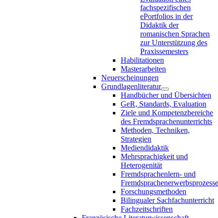
fachspezifischen
ePortfolios in der
Didaktik der
romanischen Sprachen
zur Unterstützung des
Praxissemesters
Habilitationen
Masterarbeiten
Neuerscheinungen
Grundlagenliteratur
Handbücher und Übersichten
GeR, Standards, Evaluation
Ziele und Kompetenzbereiche
des Fremdsprachenunterrichts
Methoden, Techniken,
Strategien
Mediendidaktik
Mehrsprachigkeit und
Heterogenität
Fremdsprachenlern- und
Fremdsprachenerwerbsprozess
Forschungsmethoden
Bilingualer Sachfachunterricht
Fachzeitschriften
Französische Literaturwissenschaft