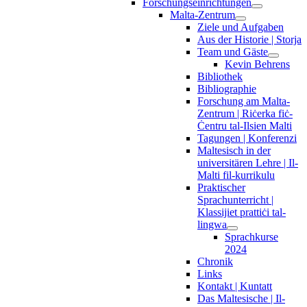
Forschungseinrichtungen
Malta-Zentrum
Ziele und Aufgaben
Aus der Historie | Storja
Team und Gäste
Kevin Behrens
Bibliothek
Bibliographie
Forschung am Malta-
Zentrum | Riċerka fiċ-
Ċentru tal-Ilsien Malti
Tagungen | Konferenzi
Maltesisch in der
universitären Lehre | Il-
Malti fil-kurrikulu
Praktischer
Sprachunterricht |
Klassijiet prattiċi tal-
lingwa
Sprachkurse
2024
Chronik
Links
Kontakt | Kuntatt
Das Maltesische | Il-