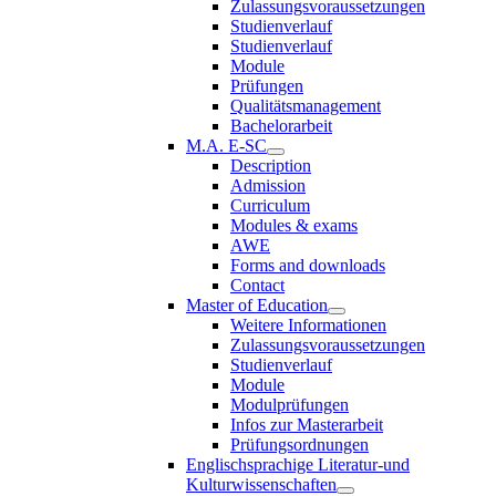
Zulassungsvoraussetzungen
Studienverlauf
Studienverlauf
Module
Prüfungen
Qualitätsmanagement
Bachelorarbeit
M.A. E-SC
Description
Admission
Curriculum
Modules & exams
AWE
Forms and downloads
Contact
Master of Education
Weitere Informationen
Zulassungsvoraussetzungen
Studienverlauf
Module
Modulprüfungen
Infos zur Masterarbeit
Prüfungsordnungen
Englischsprachige Literatur-und
Kulturwissenschaften