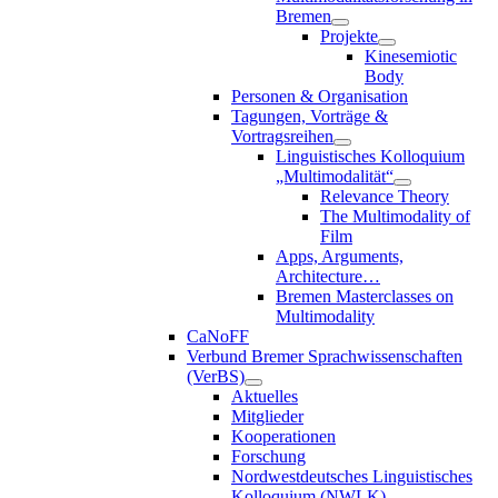
Bremen
Projekte
Kinesemiotic
Body
Personen & Organisation
Tagungen, Vorträge &
Vortragsreihen
Linguistisches Kolloquium
„Multimodalität“
Relevance Theory
The Multimodality of
Film
Apps, Arguments,
Architecture…
Bremen Masterclasses on
Multimodality
CaNoFF
Verbund Bremer Sprachwissenschaften
(VerBS)
Aktuelles
Mitglieder
Kooperationen
Forschung
Nordwestdeutsches Linguistisches
Kolloquium (NWLK)