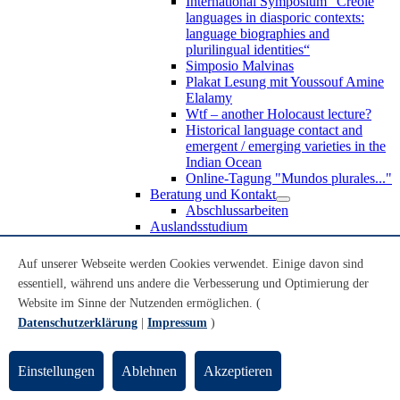
International Symposium “Creole
languages in diasporic contexts:
language biographies and
plurilingual identities“
Simposio Malvinas
Plakat Lesung mit Youssouf Amine
Elalamy
Wtf – another Holocaust lecture?
Historical language contact and
emergent / emerging varieties in the
Indian Ocean
Online-Tagung "Mundos plurales..."
Beratung und Kontakt
Abschlussarbeiten
Auslandsstudium
Forschung
WoC Lab
Auf unserer Webseite werden Cookies verwendet. Einige davon sind
Spanische Black Diaspora
essentiell, während uns andere die Verbesserung und Optimierung der
Promotionen
Website im Sinne der Nutzenden ermöglichen. (
Habilitationen
Nachwuchsförderung
Datenschutzerklärung
|
Impressum
)
Forschungsinstitute und
Forschungszentren
Studienkommission
Einstellungen
Ablehnen
Akzeptieren
TnL