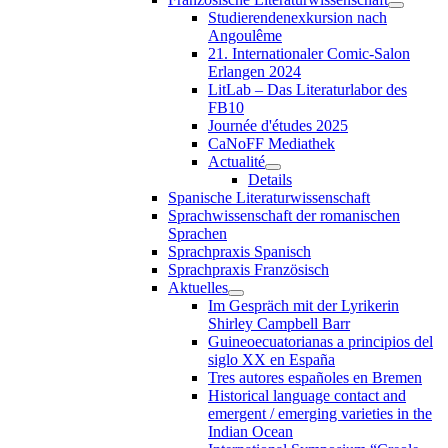
Studierendenexkursion nach
Angoulême
21. Internationaler Comic-Salon
Erlangen 2024
LitLab – Das Literaturlabor des
FB10
Journée d'études 2025
CaNoFF Mediathek
Actualité
Details
Spanische Literaturwissenschaft
Sprachwissenschaft der romanischen
Sprachen
Sprachpraxis Spanisch
Sprachpraxis Französisch
Aktuelles
Im Gespräch mit der Lyrikerin
Shirley Campbell Barr
Guineoecuatorianas a principios del
siglo XX en España
Tres autores españoles en Bremen
Historical language contact and
emergent / emerging varieties in the
Indian Ocean