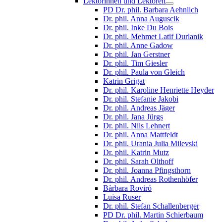
Lektorinnen und Lektoren
PD Dr. phil. Barbara Aehnlich
Dr. phil. Anna Auguscik
Dr. phil. Inke Du Bois
Dr. phil. Mehmet Latif Durlanik
Dr. phil. Anne Gadow
Dr. phil. Jan Gerstner
Dr. phil. Tim Giesler
Dr. phil. Paula von Gleich
Katrin Grigat
Dr. phil. Karoline Henriette Heyder
Dr. phil. Stefanie Jakobi
Dr. phil. Andreas Jäger
Dr. phil. Jana Jürgs
Dr. phil. Nils Lehnert
Dr. phil. Anna Mattfeldt
Dr. phil. Urania Julia Milevski
Dr. phil. Katrin Mutz
Dr. phil. Sarah Olthoff
Dr. phil. Joanna Pfingsthorn
Dr. phil. Andreas Rothenhöfer
Bàrbara Roviró
Luisa Ruser
Dr. phil. Stefan Schallenberger
PD Dr. phil. Martin Schierbaum