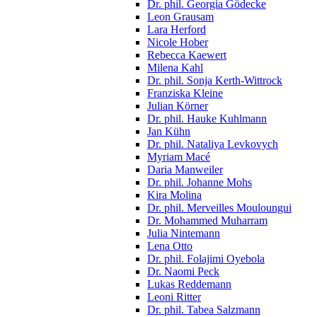
Dr. phil. Georgia Gödecke
Leon Grausam
Lara Herford
Nicole Hober
Rebecca Kaewert
Milena Kahl
Dr. phil. Sonja Kerth-Wittrock
Franziska Kleine
Julian Körner
Dr. phil. Hauke Kuhlmann
Jan Kühn
Dr. phil. Nataliya Levkovych
Myriam Macé
Daria Manweiler
Dr. phil. Johanne Mohs
Kira Molina
Dr. phil. Merveilles Mouloungui
Dr. Mohammed Muharram
Julia Nintemann
Lena Otto
Dr. phil. Folajimi Oyebola
Dr. Naomi Peck
Lukas Reddemann
Leoni Ritter
Dr. phil. Tabea Salzmann