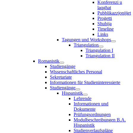
Konferenzi u
laqgħat
Pubblikazzjonijiet
Proġetti
Sħubija
Timeline
Links
Tagungen und Workshops
Triangulation
Triangulation I
Triangulation II
Romanistik
Studiengänge
Wissenschaftliches Personal
Sekretariate
Informationen für Studieninteressierte
Studiengänge
Hispanistik
Lehrende
Informationen und
Dokumente
Prüfungsordnungen
Modulbeschreibungen B.A.
Hispanistik
Studienverlaufspläne