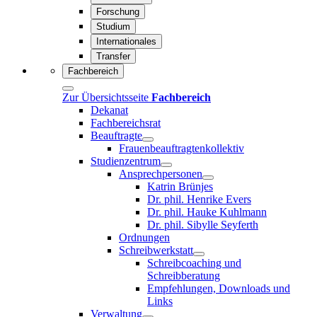
Forschung
Studium
Internationales
Transfer
Fachbereich
Zur Übersichtsseite
Fachbereich
Dekanat
Fachbereichsrat
Beauftragte
Frauenbeauftragtenkollektiv
Studienzentrum
Ansprechpersonen
Katrin Brünjes
Dr. phil. Henrike Evers
Dr. phil. Hauke Kuhlmann
Dr. phil. Sibylle Seyferth
Ordnungen
Schreibwerkstatt
Schreibcoaching und
Schreibberatung
Empfehlungen, Downloads und
Links
Verwaltung