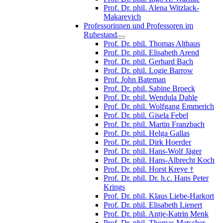
Prof. Dr. phil. Alena Witzlack-
Makarevich
Professorinnen und Professoren im
Ruhestand
Prof. Dr. phil. Thomas Althaus
Prof. Dr. phil. Elisabeth Arend
Prof. Dr. phil. Gerhard Bach
Prof. Dr. phil. Logie Barrow
Prof. John Bateman
Prof. Dr. phil. Sabine Broeck
Prof. Dr. phil. Wendula Dahle
Prof. Dr. phil. Wolfgang Emmerich
Prof. Dr. phil. Gisela Febel
Prof. Dr. phil. Martin Franzbach
Prof. Dr. phil. Helga Gallas
Prof. Dr. phil. Dirk Hoerder
Prof. Dr. phil. Hans-Wolf Jäger
Prof. Dr. phil. Hans-Albrecht Koch
Prof. Dr. phil. Horst Kreye †
Prof. Dr. phil. Dr. h.c. Hans Peter
Krings
Prof. Dr. phil. Klaus Liebe-Harkort
Prof. Dr. phil. Elisabeth Lienert
Prof. Dr. phil. Antje-Katrin Menk
Prof. Dr. phil. Thomas Metscher