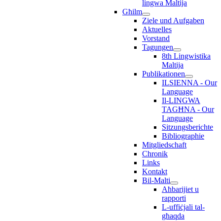
lingwa Maltija
Għilm
Ziele und Aufgaben
Aktuelles
Vorstand
Tagungen
8th Lingwistika
Maltija
Publikationen
ILSIENNA - Our
Language
Il-LINGWA
TAGĦNA - Our
Language
Sitzungsberichte
Bibliographie
Mitgliedschaft
Chronik
Links
Kontakt
Bil-Malti
Aħbarijiet u
rapporti
L-uffiċjali tal-
għaqda