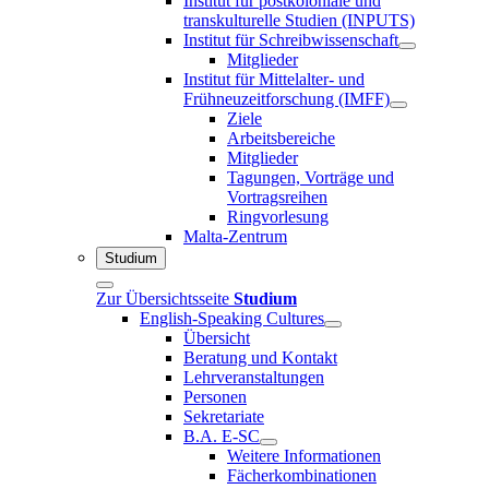
Institut für postkoloniale und
transkulturelle Studien (INPUTS)
Institut für Schreibwissenschaft
Mitglieder
Institut für Mittelalter- und
Frühneuzeitforschung (IMFF)
Ziele
Arbeitsbereiche
Mitglieder
Tagungen, Vorträge und
Vortragsreihen
Ringvorlesung
Malta-Zentrum
Studium
Zur Übersichtsseite
Studium
English-Speaking Cultures
Übersicht
Beratung und Kontakt
Lehrveranstaltungen
Personen
Sekretariate
B.A. E-SC
Weitere Informationen
Fächerkombinationen