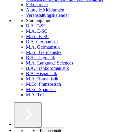
Sekretariate
Aktuelle Meldungen
Veranstaltungskalender
Studiengänge
B.A. E-SC
M.A. E-SC
M.Ed. E-SC
B.A. Germanistik
M.A. Germanistik
M.Ed. Germanistik
B.A. Linguistik
M.A. Language Sciences
B.A. Frankoromanistik
B.A. Hispanistik
M.A. Romanistik
M.Ed. Französisch
M.Ed. Spanisch
M.A. TnL
Fachbereich