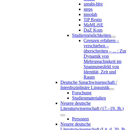
sprabi-bhv
steps
innolab
TiP Regio
MaMLiSE
DaZ Kom
Studiermöglichkeiten
Grenzen erfahren –
verschieben –
überschreiten – ... : Zur
Dynamik von
Mehrsprachigkeit im
Spannungsfeld von
Identität, Zeit und
Raum
Deutsche Sprachwissenschaft /
Interdisziplinäre Linguistik
Forschung
Studienmaterialien
Neuere deutsche
Literaturwissenschaft (17.–19. Jh.)
Personen
Neuere deutsche
Literaturwissenschaft (Lit. d. 20. Jh.,