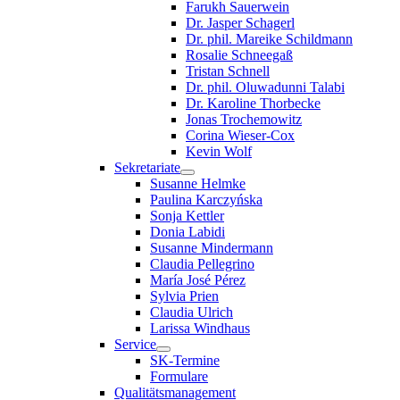
Farukh Sauerwein
Dr. Jasper Schagerl
Dr. phil. Mareike Schildmann
Rosalie Schneegaß
Tristan Schnell
Dr. phil. Oluwadunni Talabi
Dr. Karoline Thorbecke
Jonas Trochemowitz
Corina Wieser-Cox
Kevin Wolf
Sekretariate
Susanne Helmke
Paulina Karczyńska
Sonja Kettler
Donia Labidi
Susanne Mindermann
Claudia Pellegrino
María José Pérez
Sylvia Prien
Claudia Ulrich
Larissa Windhaus
Service
SK-Termine
Formulare
Qualitätsmanagement