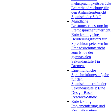
mehrsprachigkeitsberück
Lehrerhandreichung für
den Anfangsunterricht
Spanisch der Sek I
Mündliche
Leistungsermessung im
Fremdsprachenunterricht
Entwicklung eines
Beurteilungsrasters für
Sprechkompetenzen im
Französischunterricht
zum Ende der
gymnasialen
Sekundarstufe I in
Bremen.
Eine mündliche
Sprachmittlungsaufgabe
für den
Spanischunterricht der
Sekundarstufe I: Eine
Design-Based
Research-Studie.
Entwicklung,
Implementierung und
Evaluation eines