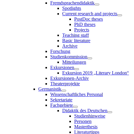
Fremdsprachendidaktik
Spotlights
Current research and projects
PostDoc theses
PhD theses
Projects
Teaching staff
Basic literature
Archive
Forschung
Studienkommission
Mitteilungen
Exkursionen
Exkursion 2019 „Literary London“
Exkursionen-Archiv
Theaterprojekte
Germanistik
Wissenschaftliches Personal
Sekretariate
Fachgebiete
Didaktik des Deutschen
Studienhinweise
Personen
Masterthesis
Literaturtipps