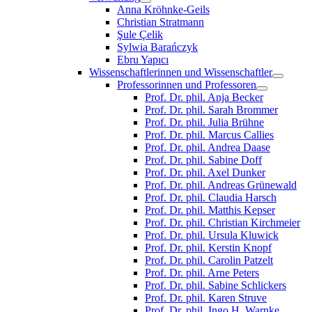
Anna Kröhnke-Geils
Christian Stratmann
Şule Çelik
Sylwia Barańczyk
Ebru Yapıcı
Wissenschaftlerinnen und Wissenschaftler
Professorinnen und Professoren
Prof. Dr. phil. Anja Becker
Prof. Dr. phil. Sarah Brommer
Prof. Dr. phil. Julia Brühne
Prof. Dr. phil. Marcus Callies
Prof. Dr. phil. Andrea Daase
Prof. Dr. phil. Sabine Doff
Prof. Dr. phil. Axel Dunker
Prof. Dr. phil. Andreas Grünewald
Prof. Dr. phil. Claudia Harsch
Prof. Dr. phil. Matthis Kepser
Prof. Dr. phil. Christian Kirchmeier
Prof. Dr. phil. Ursula Kluwick
Prof. Dr. phil. Kerstin Knopf
Prof. Dr. phil. Carolin Patzelt
Prof. Dr. phil. Arne Peters
Prof. Dr. phil. Sabine Schlickers
Prof. Dr. phil. Karen Struve
Prof. Dr. phil. Ingo H. Warnke