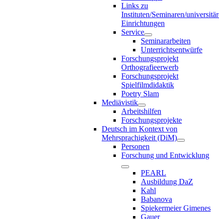
Links zu
Instituten/Seminaren/universitä
Einrichtungen
Service
Seminararbeiten
Unterrichtsentwürfe
Forschungsprojekt
Orthografieerwerb
Forschungsprojekt
Spielfilmdidaktik
Poetry Slam
Mediävistik
Arbeitshilfen
Forschungsprojekte
Deutsch im Kontext von
Mehrsprachigkeit (DiM)
Personen
Forschung und Entwicklung
PEARL
Ausbildung DaZ
Kahl
Babanova
Spiekermeier Gimenes
Gauer