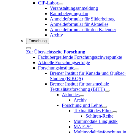
CIP-Labor
Veranstaltungsanmeldung
Raumbelegungsplan
Anmeldeformular für Sliderbeitrag
Anmeldeformular für Aktuelles
Anmeldeformular für den Kalender
Archiv
Forschung
Zur Übersichtsseite
Forschung
Fachübergreifende Forschungsschwerpunkte
Aktuelle Forschungserfolge
Forschungsinstitute
Bremer Institut für Kanada-und Québec-
Studien (BIKQS)
Bremer Institut für transmediale
Textualitätsforschung (BITT)
Aktuelles
Archiv
Forschung und Lehre
Textualität des Films
Schüren-Reihe
Multimodale Linguistik
MA E-SC
Multimodalitätsforschung in