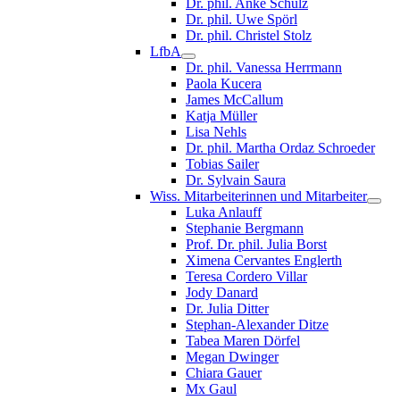
Dr. phil. Anke Schulz
Dr. phil. Uwe Spörl
Dr. phil. Christel Stolz
LfbA
Dr. phil. Vanessa Herrmann
Paola Kucera
James McCallum
Katja Müller
Lisa Nehls
Dr. phil. Martha Ordaz Schroeder
Tobias Sailer
Dr. Sylvain Saura
Wiss. Mitarbeiterinnen und Mitarbeiter
Luka Anlauff
Stephanie Bergmann
Prof. Dr. phil. Julia Borst
Ximena Cervantes Englerth
Teresa Cordero Villar
Jody Danard
Dr. Julia Ditter
Stephan-Alexander Ditze
Tabea Maren Dörfel
Megan Dwinger
Chiara Gauer
Mx Gaul