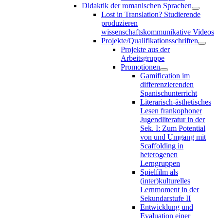
Didaktik der romanischen Sprachen
Lost in Translation? Studierende
produzieren
wissenschaftskommunikative Videos
Projekte/Qualifikationsschriften
Projekte aus der
Arbeitsgruppe
Promotionen
Gamification im
differenzierenden
Spanischunterricht
Literarisch-ästhetisches
Lesen frankophoner
Jugendliteratur in der
Sek. I: Zum Potential
von und Umgang mit
Scaffolding in
heterogenen
Lerngruppen
Spielfilm als
(inter)kulturelles
Lernmoment in der
Sekundarstufe II
Entwicklung und
Evaluation einer