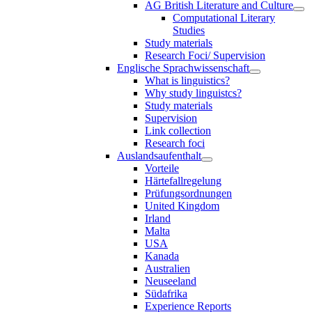
AG British Literature and Culture
Computational Literary
Studies
Study materials
Research Foci/ Supervision
Englische Sprachwissenschaft
What is linguistics?
Why study linguistcs?
Study materials
Supervision
Link collection
Research foci
Auslandsaufenthalt
Vorteile
Härtefallregelung
Prüfungsordnungen
United Kingdom
Irland
Malta
USA
Kanada
Australien
Neuseeland
Südafrika
Experience Reports