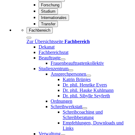
Forschung
Studium
Internationales
Transfer
Fachbereich
Zur Übersichtsseite
Fachbereich
Dekanat
Fachbereichsrat
Beauftragte
Frauenbeauftragtenkollektiv
Studienzentrum
Ansprechpersonen
Katrin Brünjes
Dr. phil. Henrike Evers
Dr. phil. Hauke Kuhlmann
Dr. phil. Sibylle Seyferth
Ordnungen
Schreibwerkstatt
Schreibcoaching und
Schreibberatung
Empfehlungen, Downloads und
Links
Verwaltung