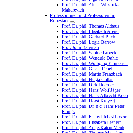
Prof. Dr. phil. Alena Witzlack-
Makarevich
Professorinnen und Professoren im
Ruhestand
Prof. Dr. phil. Thomas Althaus
Prof. Dr. phil. Elisabeth Arend
Prof. Dr. phil. Gerhard Bach
Prof. Dr. phil. Logie Barrow
Prof. John Bateman
Prof. Dr. phil. Sabine Broeck
Prof. Dr. phil. Wendula Dahle
Prof. Dr. phil. Wolfgang Emmerich
Prof. Dr. phil. Gisela Febel
Prof. Dr. phil. Martin Franzbach
Prof. Dr. phil. Helga Gallas
Prof. Dr. phil. Dirk Hoerder
Prof. Dr. phil. Hans-Wolf Jäger
Prof. Dr. phil. Hans-Albrecht Koch
Prof. Dr. phil. Horst Kreye †
Prof. Dr. phil. Dr. h.c. Hans Peter
Krings
Prof. Dr. phil. Klaus Liebe-Harkort
Prof. Dr. phil. Elisabeth Lienert
Prof. Dr. phil. Antje-Katrin Menk
Prof. Dr. phil. Thomas Metscher