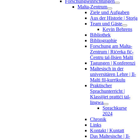
Forschungseinrichtungen
Malta-Zentrum
Ziele und Aufgaben
Aus der Historie | Storja
Team und Gäste
Kevin Behrens
Bibliothek
Bibliographie
Forschung am Malta-
Zentrum | Riċerka fiċ-
Ċentru tal-Ilsien Malti
Tagungen | Konferenzi
Maltesisch in der
universitären Lehre | Il-
Malti fil-kurrikulu
Praktischer
Sprachunterricht |
Klassijiet prattiċi tal-
lingwa
Sprachkurse
2024
Chronik
Links
Kontakt | Kuntatt
Das Maltesische | Il-