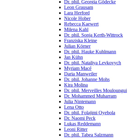
Dr. phil. Georgia Gödecke
Leon Grausam
Lara Herford
Nicole Hober
Rebecca Kaewert
Milena Kahl
Dr. phil. Sonja Kerth-Wittrock
Franziska Kleine
Julian Körner
Dr. phil. Hauke Kuhlmann
Jan Kühn
Dr. phil. Nataliya Levkovych
Myriam Macé
Daria Manweiler
Dr. phil. Johanne Mohs
Kira Molina
Dr. phil. Merveilles Mouloungui
Dr. Mohammed Muharram
Julia Nintemann
Lena Otto
Dr. phil. Folajimi Oyebola
Dr. Naomi Peck
Lukas Reddemann
Leoni Ritter
Dr. phil. Tabea Salzmann