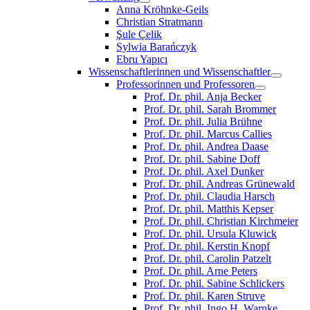
Anna Kröhnke-Geils
Christian Stratmann
Şule Çelik
Sylwia Barańczyk
Ebru Yapıcı
Wissenschaftlerinnen und Wissenschaftler
Professorinnen und Professoren
Prof. Dr. phil. Anja Becker
Prof. Dr. phil. Sarah Brommer
Prof. Dr. phil. Julia Brühne
Prof. Dr. phil. Marcus Callies
Prof. Dr. phil. Andrea Daase
Prof. Dr. phil. Sabine Doff
Prof. Dr. phil. Axel Dunker
Prof. Dr. phil. Andreas Grünewald
Prof. Dr. phil. Claudia Harsch
Prof. Dr. phil. Matthis Kepser
Prof. Dr. phil. Christian Kirchmeier
Prof. Dr. phil. Ursula Kluwick
Prof. Dr. phil. Kerstin Knopf
Prof. Dr. phil. Carolin Patzelt
Prof. Dr. phil. Arne Peters
Prof. Dr. phil. Sabine Schlickers
Prof. Dr. phil. Karen Struve
Prof. Dr. phil. Ingo H. Warnke