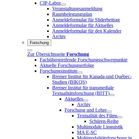
CIP-Labor
Veranstaltungsanmeldung
Raumbelegungsplan
Anmeldeformular für Sliderbeitrag
Anmeldeformular für Aktuelles
Anmeldeformular für den Kalender
Archiv
Forschung
Zur Übersichtsseite
Forschung
Fachübergreifende Forschungsschwerpunkte
Aktuelle Forschungserfolge
Forschungsinstitute
Bremer Institut für Kanada-und Québec-
Studien (BIKQS)
Bremer Institut für transmediale
Textualitätsforschung (BITT)
Aktuelles
Archiv
Forschung und Lehre
Textualität des Films
Schüren-Reihe
Multimodale Linguistik
MA E-SC
Multimodalitätsforschung in