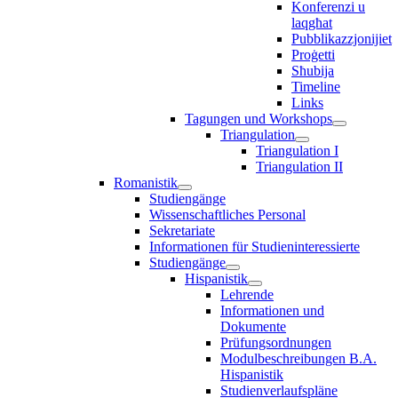
Konferenzi u
laqgħat
Pubblikazzjonijiet
Proġetti
Sħubija
Timeline
Links
Tagungen und Workshops
Triangulation
Triangulation I
Triangulation II
Romanistik
Studiengänge
Wissenschaftliches Personal
Sekretariate
Informationen für Studieninteressierte
Studiengänge
Hispanistik
Lehrende
Informationen und
Dokumente
Prüfungsordnungen
Modulbeschreibungen B.A.
Hispanistik
Studienverlaufspläne