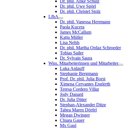
Dr. phil. Anke Schulz
Dr. phil. Uwe Spörl
Dr. phil. Christel Stolz
LfbA
Dr. phil. Vanessa Herrmann
Paola Kucera
James McCallum
Katja Müller
Lisa Nehls
Dr. phil. Martha Ordaz Schroeder
Tobias Sailer
Dr. Sylvain Saura
Wiss. Mitarbeiterinnen und Mitarbeiter
Luka Anlauff
Stephanie Bergmann
Prof. Dr. phil. Julia Borst
Ximena Cervantes Englerth
Teresa Cordero Villar
Jody Danard
Dr. Julia Ditter
Stephan-Alexander Ditze
Tabea Maren Dörfel
Megan Dwinger
Chiara Gauer
Mx Gaul