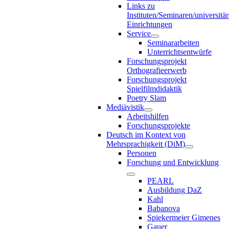
Links zu
Instituten/Seminaren/universitä
Einrichtungen
Service
Seminararbeiten
Unterrichtsentwürfe
Forschungsprojekt
Orthografieerwerb
Forschungsprojekt
Spielfilmdidaktik
Poetry Slam
Mediävistik
Arbeitshilfen
Forschungsprojekte
Deutsch im Kontext von
Mehrsprachigkeit (DiM)
Personen
Forschung und Entwicklung
PEARL
Ausbildung DaZ
Kahl
Babanova
Spiekermeier Gimenes
Gauer