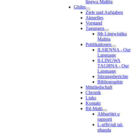
lingwa Maltija
Għilm
Ziele und Aufgaben
Aktuelles
Vorstand
Tagungen
8th Lingwistika
Maltija
Publikationen
ILSIENNA - Our
Language
Il-LINGWA
TAGĦNA - Our
Language
Sitzungsberichte
Bibliographie
Mitgliedschaft
Chronik
Links
Kontakt
Bil-Malti
Aħbarijiet u
rapporti
L-uffiċjali tal-
għaqda