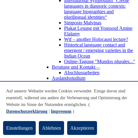
International Symposium “Creole
languages in diasporic contexts:
language biographies and
plurilingual identities“
Simposio Malvinas
Plakat Lesung mit Youssouf Amine
Elalamy
Wtf – another Holocaust lecture?
Historical language contact and
emergent / emerging varieties in the
Indian Ocean
Online-Tagung "Mundos plurales..."
Beratung und Kontakt
Abschlussarbeiten
Auslandsstudium
Forschung
WoC Lab
Auf unserer Webseite werden Cookies verwendet. Einige davon sind
Spanische Black Diaspora
essentiell, während uns andere die Verbesserung und Optimierung der
Promotionen
Website im Sinne der Nutzenden ermöglichen. (
Habilitationen
Nachwuchsförderung
Datenschutzerklärung
|
Impressum
)
Forschungsinstitute und
Forschungszentren
Studienkommission
Einstellungen
Ablehnen
Akzeptieren
TnL