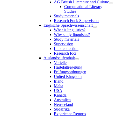
AG British Literature and Culture
Computational Literary
Studies
Study materials
Research Foci/ Supervision
Englische Sprachwissenschaft
What is linguistics?
Why study linguistcs?
Study materials
Supervision
Link collection
Research foci
Auslandsaufenthalt
Vorteile
Härtefallregelung
Prüfungsordnungen
United Kingdom
Irland
Malta
USA
Kanada
Australien
Neuseeland
Südafrika
Experience Reports