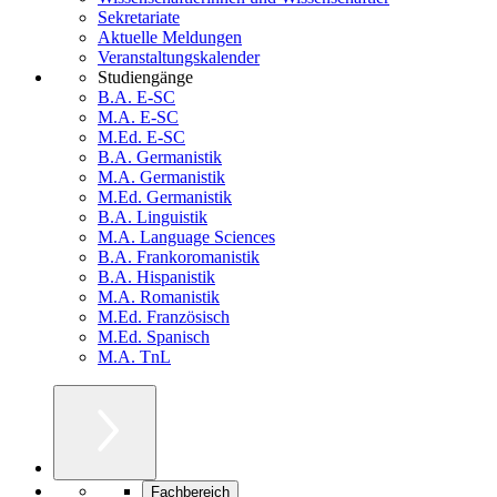
Sekretariate
Aktuelle Meldungen
Veranstaltungskalender
Studiengänge
B.A. E-SC
M.A. E-SC
M.Ed. E-SC
B.A. Germanistik
M.A. Germanistik
M.Ed. Germanistik
B.A. Linguistik
M.A. Language Sciences
B.A. Frankoromanistik
B.A. Hispanistik
M.A. Romanistik
M.Ed. Französisch
M.Ed. Spanisch
M.A. TnL
Fachbereich