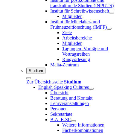
Institut für postkoloniale und
transkulturelle Studien (INPUTS)
Institut für Schreibwissenschaft
Mitglieder
Institut für Mittelalter- und
Frühneuzeitforschung (IMFF)
Ziele
Arbeitsbereiche
Mitglieder
Tagungen, Vorträge und
Vortragsreihen
Ringvorlesung
Malta-Zentrum
Studium
Zur Übersichtsseite
Studium
English-Speaking Cultures
Übersicht
Beratung und Kontakt
Lehrveranstaltungen
Personen
Sekretariate
B.A. E-SC
Weitere Informationen
Fächerkombinationen