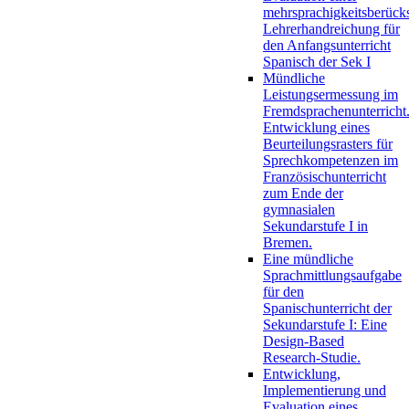
mehrsprachigkeitsberück
Lehrerhandreichung für
den Anfangsunterricht
Spanisch der Sek I
Mündliche
Leistungsermessung im
Fremdsprachenunterricht
Entwicklung eines
Beurteilungsrasters für
Sprechkompetenzen im
Französischunterricht
zum Ende der
gymnasialen
Sekundarstufe I in
Bremen.
Eine mündliche
Sprachmittlungsaufgabe
für den
Spanischunterricht der
Sekundarstufe I: Eine
Design-Based
Research-Studie.
Entwicklung,
Implementierung und
Evaluation eines