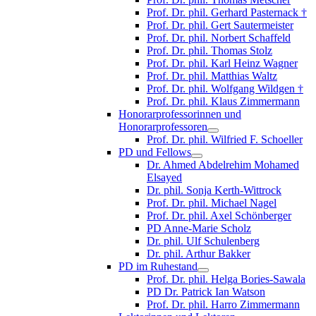
Prof. Dr. phil. Gerhard Pasternack †
Prof. Dr. phil. Gert Sautermeister
Prof. Dr. phil. Norbert Schaffeld
Prof. Dr. phil. Thomas Stolz
Prof. Dr. phil. Karl Heinz Wagner
Prof. Dr. phil. Matthias Waltz
Prof. Dr. phil. Wolfgang Wildgen †
Prof. Dr. phil. Klaus Zimmermann
Honorarprofessorinnen und
Honorarprofessoren
Prof. Dr. phil. Wilfried F. Schoeller
PD und Fellows
Dr. Ahmed Abdelrehim Mohamed
Elsayed
Dr. phil. Sonja Kerth-Wittrock
Prof. Dr. phil. Michael Nagel
Prof. Dr. phil. Axel Schönberger
PD Anne-Marie Scholz
Dr. phil. Ulf Schulenberg
Dr. phil. Arthur Bakker
PD im Ruhestand
Prof. Dr. phil. Helga Bories-Sawala
PD Dr. Patrick Ian Watson
Prof. Dr. phil. Harro Zimmermann