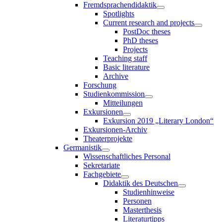
Fremdsprachendidaktik
Spotlights
Current research and projects
PostDoc theses
PhD theses
Projects
Teaching staff
Basic literature
Archive
Forschung
Studienkommission
Mitteilungen
Exkursionen
Exkursion 2019 „Literary London“
Exkursionen-Archiv
Theaterprojekte
Germanistik
Wissenschaftliches Personal
Sekretariate
Fachgebiete
Didaktik des Deutschen
Studienhinweise
Personen
Masterthesis
Literaturtipps