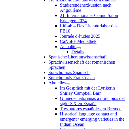
Studierendenexkursion nach
Angoulême
21. Internationaler Comic-Salon
Erlangen 2024
LitLab – Das Literaturlabor des
FB10
Journée d'études 2025
CaNoFF Mediathek
Actualité
Details
Spanische Literaturwissenschaft
Sprachwissenschaft der romanischen
Sprachen
Sprachpraxis Spanisch
Sprachpraxis Französisch
Aktuelles
Im Gespräch mit der Lyrikerin
Shirley Campbell Barr
Guineoecuatorianas a principios del
siglo XX en España
Tres autores españoles en Bremen
Historical language contact and
emergent / emerging varieties in the
Indian Ocean