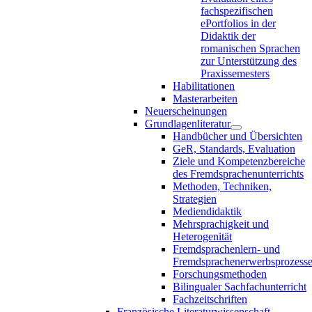
fachspezifischen
ePortfolios in der
Didaktik der
romanischen Sprachen
zur Unterstützung des
Praxissemesters
Habilitationen
Masterarbeiten
Neuerscheinungen
Grundlagenliteratur
Handbücher und Übersichten
GeR, Standards, Evaluation
Ziele und Kompetenzbereiche
des Fremdsprachenunterrichts
Methoden, Techniken,
Strategien
Mediendidaktik
Mehrsprachigkeit und
Heterogenität
Fremdsprachenlern- und
Fremdsprachenerwerbsprozess
Forschungsmethoden
Bilingualer Sachfachunterricht
Fachzeitschriften
Französische Literaturwissenschaft