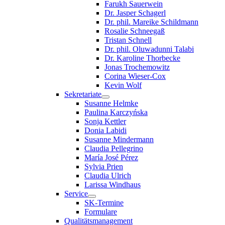
Farukh Sauerwein
Dr. Jasper Schagerl
Dr. phil. Mareike Schildmann
Rosalie Schneegaß
Tristan Schnell
Dr. phil. Oluwadunni Talabi
Dr. Karoline Thorbecke
Jonas Trochemowitz
Corina Wieser-Cox
Kevin Wolf
Sekretariate
Susanne Helmke
Paulina Karczyńska
Sonja Kettler
Donia Labidi
Susanne Mindermann
Claudia Pellegrino
María José Pérez
Sylvia Prien
Claudia Ulrich
Larissa Windhaus
Service
SK-Termine
Formulare
Qualitätsmanagement