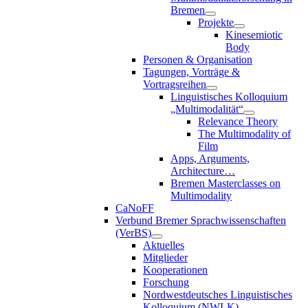
Bremen
Projekte
Kinesemiotic
Body
Personen & Organisation
Tagungen, Vorträge &
Vortragsreihen
Linguistisches Kolloquium
„Multimodalität“
Relevance Theory
The Multimodality of
Film
Apps, Arguments,
Architecture…
Bremen Masterclasses on
Multimodality
CaNoFF
Verbund Bremer Sprachwissenschaften
(VerBS)
Aktuelles
Mitglieder
Kooperationen
Forschung
Nordwestdeutsches Linguistisches
Kolloquium (NWLK)