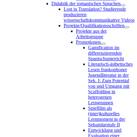
Didaktik der romanischen Sprachen
Lost in Translation? Studierende
produzieren
wissenschaftskommunikative Videos
Projekte/Qualifikationsschriften
Projekte aus der
Arbeitsgruppe
Promotionen
Gamification im
differenzierenden
Spanischunterricht
Literarisch-ästhetisches
Lesen frankophoner
Jugendliteratur in der
Sek. I: Zum Potential
von und Umgang mit
Scaffolding in
heterogenen
Lerngruppen
Spielfilm als
(inter)kulturelles
Lernmoment in der
Sekundarstufe II
Entwicklung und
Evaluation einer