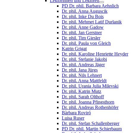
Lektorinnen und Lektoren
PD Dr. phil. Barbara Aehnlich
Dr. phil. Anna Auguscik
Dr. phil. Inke Du Bois
Dr. phil. Mehmet Latif Durlanik
Dr. phil. Anne Gadow
Dr. phil. Jan Gerstner
Dr. phil. Tim Giesler
Dr. phil. Paula von Gleich
Katrin Grigat
Dr. phil. Karoline Henriette Heyder
Dr. phil. Stefanie Jakobi
Dr. phil. Andreas Jäger
Dr. phil. Jana Jürgs
Dr. phil. Nils Lehnert
Dr. phil. Anna Mattfeldt
Dr. phil. Urania Julia Milevski
Dr. phil. Katrin Mutz
Dr. phil. Sarah Olthoff
Dr. phil. Joanna Pfingsthorn
Dr. phil. Andreas Rothenhöfer
Bàrbara Roviró
Luisa Ruser
Dr. phil. Stefan Schallenberger
PD Dr. phil. Martin Schierbaum