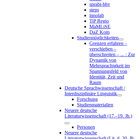
sprabi-bhv
steps
innolab
TiP Regio
MaMLiSE
DaZ Kom
Studiermöglichkeiten
Grenzen erfahren –
verschieben –
überschreiten – ... : Zur
Dynamik von
Mehrsprachigkeit im
Spannungsfeld von
Identität, Zeit und
Raum
Deutsche Sprachwissenschaft /
Interdisziplinäre Linguistik
Forschung
Studienmaterialien
Neuere deutsche
Literaturwissenschaft (17.–19. Jh.)
Personen
Neuere deutsche
Literaturwissenschaft (Lit. d. 20. Jh.,