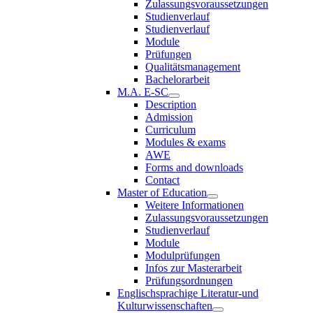
Zulassungsvoraussetzungen
Studienverlauf
Studienverlauf
Module
Prüfungen
Qualitätsmanagement
Bachelorarbeit
M.A. E-SC
Description
Admission
Curriculum
Modules & exams
AWE
Forms and downloads
Contact
Master of Education
Weitere Informationen
Zulassungsvoraussetzungen
Studienverlauf
Module
Modulprüfungen
Infos zur Masterarbeit
Prüfungsordnungen
Englischsprachige Literatur-und
Kulturwissenschaften