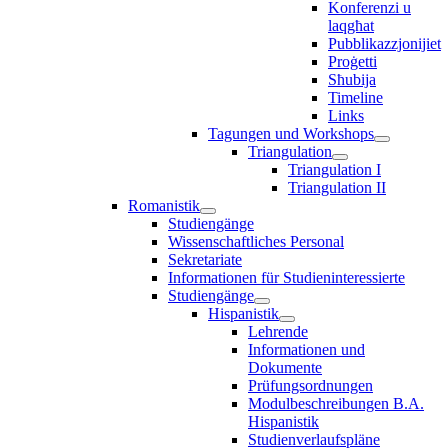
Konferenzi u
laqgħat
Pubblikazzjonijiet
Proġetti
Sħubija
Timeline
Links
Tagungen und Workshops
Triangulation
Triangulation I
Triangulation II
Romanistik
Studiengänge
Wissenschaftliches Personal
Sekretariate
Informationen für Studieninteressierte
Studiengänge
Hispanistik
Lehrende
Informationen und
Dokumente
Prüfungsordnungen
Modulbeschreibungen B.A.
Hispanistik
Studienverlaufspläne