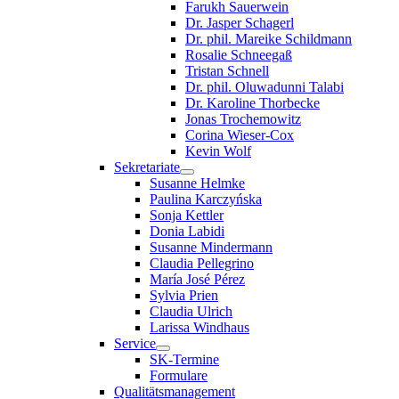
Farukh Sauerwein
Dr. Jasper Schagerl
Dr. phil. Mareike Schildmann
Rosalie Schneegaß
Tristan Schnell
Dr. phil. Oluwadunni Talabi
Dr. Karoline Thorbecke
Jonas Trochemowitz
Corina Wieser-Cox
Kevin Wolf
Sekretariate
Susanne Helmke
Paulina Karczyńska
Sonja Kettler
Donia Labidi
Susanne Mindermann
Claudia Pellegrino
María José Pérez
Sylvia Prien
Claudia Ulrich
Larissa Windhaus
Service
SK-Termine
Formulare
Qualitätsmanagement