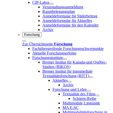
CIP-Labor
Veranstaltungsanmeldung
Raumbelegungsplan
Anmeldeformular für Sliderbeitrag
Anmeldeformular für Aktuelles
Anmeldeformular für den Kalender
Archiv
Forschung
Zur Übersichtsseite
Forschung
Fachübergreifende Forschungsschwerpunkte
Aktuelle Forschungserfolge
Forschungsinstitute
Bremer Institut für Kanada-und Québec-
Studien (BIKQS)
Bremer Institut für transmediale
Textualitätsforschung (BITT)
Aktuelles
Archiv
Forschung und Lehre
Textualität des Films
Schüren-Reihe
Multimodale Linguistik
MA E-SC
Multimodalitätsforschung in