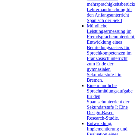
mehrsprachigkeitsberück
Lehrerhandreichung für
den Anfangsunterricht
Spanisch der Sek I
Mündliche
Leistungsermessung im
Fremdsprachenunterricht
Entwicklung eines
Beurteilungsrasters für
Sprechkompetenzen im
Französischunterricht
zum Ende der
gymnasialen
Sekundarstufe I in
Bremen.
Eine mündliche
Sprachmittlungsaufgabe
für den
Spanischunterricht der
Sekundarstufe I: Eine
Design-Based
Research-Studie.
Entwicklung,
Implementierung und
Evaluation eines