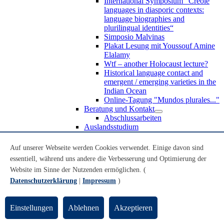
International Symposium “Creole
languages in diasporic contexts:
language biographies and
plurilingual identities“
Simposio Malvinas
Plakat Lesung mit Youssouf Amine
Elalamy
Wtf – another Holocaust lecture?
Historical language contact and
emergent / emerging varieties in the
Indian Ocean
Online-Tagung "Mundos plurales..."
Beratung und Kontakt
Abschlussarbeiten
Auslandsstudium
Forschung
WoC Lab
Auf unserer Webseite werden Cookies verwendet. Einige davon sind
Spanische Black Diaspora
essentiell, während uns andere die Verbesserung und Optimierung der
Promotionen
Website im Sinne der Nutzenden ermöglichen. (
Habilitationen
Nachwuchsförderung
Datenschutzerklärung
|
Impressum
)
Forschungsinstitute und
Forschungszentren
Studienkommission
Einstellungen
Ablehnen
Akzeptieren
TnL