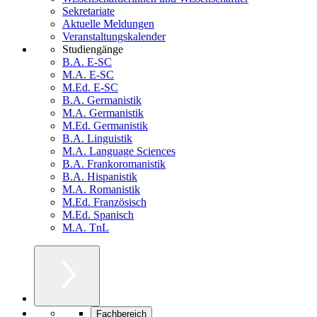
Sekretariate
Aktuelle Meldungen
Veranstaltungskalender
Studiengänge
B.A. E-SC
M.A. E-SC
M.Ed. E-SC
B.A. Germanistik
M.A. Germanistik
M.Ed. Germanistik
B.A. Linguistik
M.A. Language Sciences
B.A. Frankoromanistik
B.A. Hispanistik
M.A. Romanistik
M.Ed. Französisch
M.Ed. Spanisch
M.A. TnL
Fachbereich