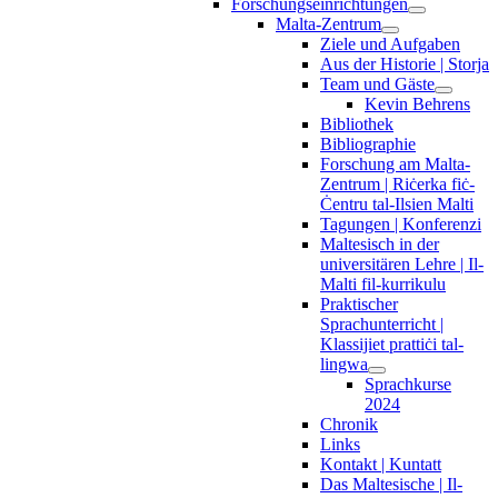
Forschungseinrichtungen
Malta-Zentrum
Ziele und Aufgaben
Aus der Historie | Storja
Team und Gäste
Kevin Behrens
Bibliothek
Bibliographie
Forschung am Malta-
Zentrum | Riċerka fiċ-
Ċentru tal-Ilsien Malti
Tagungen | Konferenzi
Maltesisch in der
universitären Lehre | Il-
Malti fil-kurrikulu
Praktischer
Sprachunterricht |
Klassijiet prattiċi tal-
lingwa
Sprachkurse
2024
Chronik
Links
Kontakt | Kuntatt
Das Maltesische | Il-