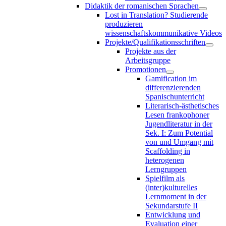
Didaktik der romanischen Sprachen
Lost in Translation? Studierende
produzieren
wissenschaftskommunikative Videos
Projekte/Qualifikationsschriften
Projekte aus der
Arbeitsgruppe
Promotionen
Gamification im
differenzierenden
Spanischunterricht
Literarisch-ästhetisches
Lesen frankophoner
Jugendliteratur in der
Sek. I: Zum Potential
von und Umgang mit
Scaffolding in
heterogenen
Lerngruppen
Spielfilm als
(inter)kulturelles
Lernmoment in der
Sekundarstufe II
Entwicklung und
Evaluation einer