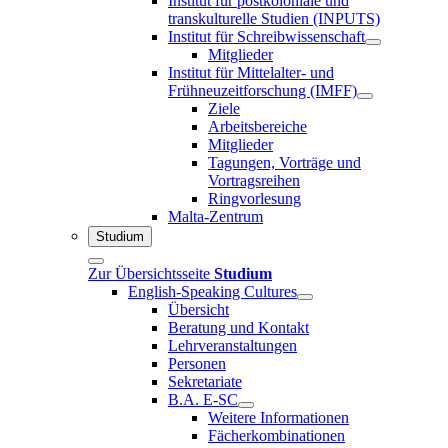
Institut für postkoloniale und
transkulturelle Studien (INPUTS)
Institut für Schreibwissenschaft
Mitglieder
Institut für Mittelalter- und
Frühneuzeitforschung (IMFF)
Ziele
Arbeitsbereiche
Mitglieder
Tagungen, Vorträge und
Vortragsreihen
Ringvorlesung
Malta-Zentrum
Studium
Zur Übersichtsseite
Studium
English-Speaking Cultures
Übersicht
Beratung und Kontakt
Lehrveranstaltungen
Personen
Sekretariate
B.A. E-SC
Weitere Informationen
Fächerkombinationen