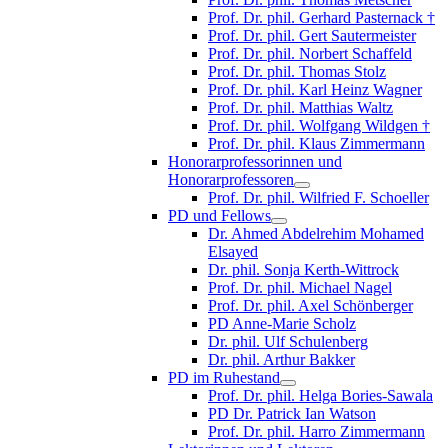
Prof. Dr. phil. Gerhard Pasternack †
Prof. Dr. phil. Gert Sautermeister
Prof. Dr. phil. Norbert Schaffeld
Prof. Dr. phil. Thomas Stolz
Prof. Dr. phil. Karl Heinz Wagner
Prof. Dr. phil. Matthias Waltz
Prof. Dr. phil. Wolfgang Wildgen †
Prof. Dr. phil. Klaus Zimmermann
Honorarprofessorinnen und
Honorarprofessoren
Prof. Dr. phil. Wilfried F. Schoeller
PD und Fellows
Dr. Ahmed Abdelrehim Mohamed
Elsayed
Dr. phil. Sonja Kerth-Wittrock
Prof. Dr. phil. Michael Nagel
Prof. Dr. phil. Axel Schönberger
PD Anne-Marie Scholz
Dr. phil. Ulf Schulenberg
Dr. phil. Arthur Bakker
PD im Ruhestand
Prof. Dr. phil. Helga Bories-Sawala
PD Dr. Patrick Ian Watson
Prof. Dr. phil. Harro Zimmermann