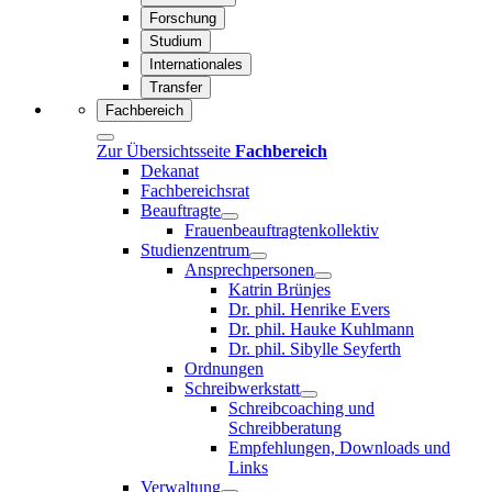
Forschung
Studium
Internationales
Transfer
Fachbereich
Zur Übersichtsseite
Fachbereich
Dekanat
Fachbereichsrat
Beauftragte
Frauenbeauftragtenkollektiv
Studienzentrum
Ansprechpersonen
Katrin Brünjes
Dr. phil. Henrike Evers
Dr. phil. Hauke Kuhlmann
Dr. phil. Sibylle Seyferth
Ordnungen
Schreibwerkstatt
Schreibcoaching und
Schreibberatung
Empfehlungen, Downloads und
Links
Verwaltung