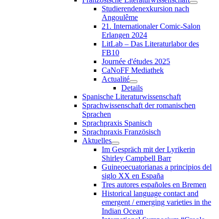
Studierendenexkursion nach
Angoulême
21. Internationaler Comic-Salon
Erlangen 2024
LitLab – Das Literaturlabor des
FB10
Journée d'études 2025
CaNoFF Mediathek
Actualité
Details
Spanische Literaturwissenschaft
Sprachwissenschaft der romanischen
Sprachen
Sprachpraxis Spanisch
Sprachpraxis Französisch
Aktuelles
Im Gespräch mit der Lyrikerin
Shirley Campbell Barr
Guineoecuatorianas a principios del
siglo XX en España
Tres autores españoles en Bremen
Historical language contact and
emergent / emerging varieties in the
Indian Ocean