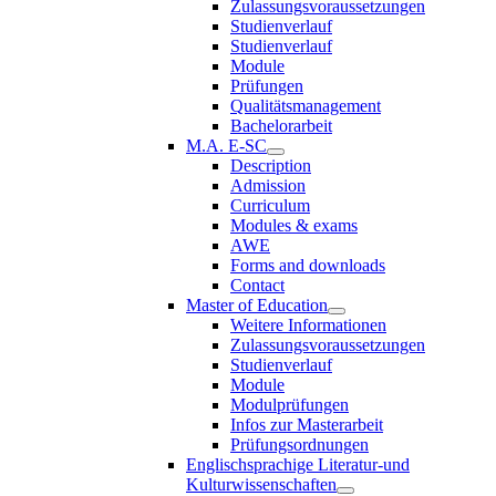
Zulassungsvoraussetzungen
Studienverlauf
Studienverlauf
Module
Prüfungen
Qualitätsmanagement
Bachelorarbeit
M.A. E-SC
Description
Admission
Curriculum
Modules & exams
AWE
Forms and downloads
Contact
Master of Education
Weitere Informationen
Zulassungsvoraussetzungen
Studienverlauf
Module
Modulprüfungen
Infos zur Masterarbeit
Prüfungsordnungen
Englischsprachige Literatur-und
Kulturwissenschaften