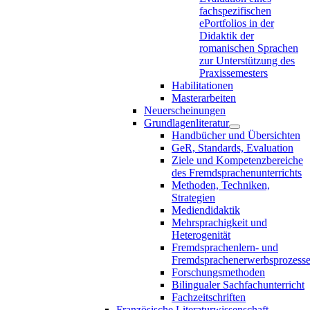
fachspezifischen
ePortfolios in der
Didaktik der
romanischen Sprachen
zur Unterstützung des
Praxissemesters
Habilitationen
Masterarbeiten
Neuerscheinungen
Grundlagenliteratur
Handbücher und Übersichten
GeR, Standards, Evaluation
Ziele und Kompetenzbereiche
des Fremdsprachenunterrichts
Methoden, Techniken,
Strategien
Mediendidaktik
Mehrsprachigkeit und
Heterogenität
Fremdsprachenlern- und
Fremdsprachenerwerbsprozess
Forschungsmethoden
Bilingualer Sachfachunterricht
Fachzeitschriften
Französische Literaturwissenschaft