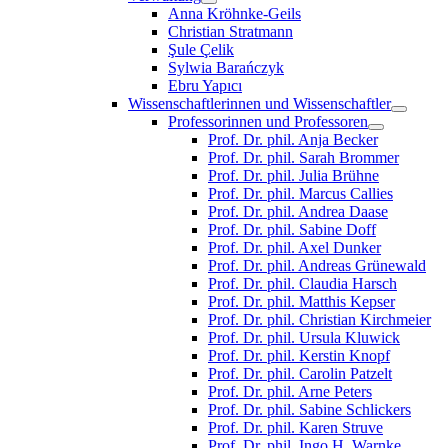
Anna Kröhnke-Geils
Christian Stratmann
Şule Çelik
Sylwia Barańczyk
Ebru Yapıcı
Wissenschaftlerinnen und Wissenschaftler
Professorinnen und Professoren
Prof. Dr. phil. Anja Becker
Prof. Dr. phil. Sarah Brommer
Prof. Dr. phil. Julia Brühne
Prof. Dr. phil. Marcus Callies
Prof. Dr. phil. Andrea Daase
Prof. Dr. phil. Sabine Doff
Prof. Dr. phil. Axel Dunker
Prof. Dr. phil. Andreas Grünewald
Prof. Dr. phil. Claudia Harsch
Prof. Dr. phil. Matthis Kepser
Prof. Dr. phil. Christian Kirchmeier
Prof. Dr. phil. Ursula Kluwick
Prof. Dr. phil. Kerstin Knopf
Prof. Dr. phil. Carolin Patzelt
Prof. Dr. phil. Arne Peters
Prof. Dr. phil. Sabine Schlickers
Prof. Dr. phil. Karen Struve
Prof. Dr. phil. Ingo H. Warnke