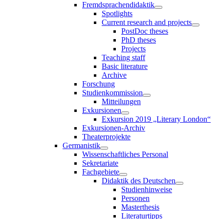
Fremdsprachendidaktik
Spotlights
Current research and projects
PostDoc theses
PhD theses
Projects
Teaching staff
Basic literature
Archive
Forschung
Studienkommission
Mitteilungen
Exkursionen
Exkursion 2019 „Literary London“
Exkursionen-Archiv
Theaterprojekte
Germanistik
Wissenschaftliches Personal
Sekretariate
Fachgebiete
Didaktik des Deutschen
Studienhinweise
Personen
Masterthesis
Literaturtipps