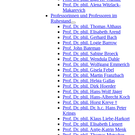
Prof. Dr. phil. Alena Witzlack-
Makarevich
Professorinnen und Professoren im
Ruhestand
Prof. Dr. phil. Thomas Althaus
Prof. Dr. phil. Elisabeth Arend
Prof. Dr. phil. Gerhard Bach
Prof. Dr. phil. Logie Barrow
Prof. John Bateman
Prof. Dr. phil. Sabine Broeck
Prof. Dr. phil. Wendula Dahle
Prof. Dr. phil. Wolfgang Emmerich
Prof. Dr. phil. Gisela Febel
Prof. Dr. phil. Martin Franzbach
Prof. Dr. phil. Helga Gallas
Prof. Dr. phil. Dirk Hoerder
Prof. Dr. phil. Hans-Wolf Jäger
Prof. Dr. phil. Hans-Albrecht Koch
Prof. Dr. phil. Horst Kreye †
Prof. Dr. phil. Dr. h.c. Hans Peter
Krings
Prof. Dr. phil. Klaus Liebe-Harkort
Prof. Dr. phil. Elisabeth Lienert
Prof. Dr. phil. Antje-Katrin Menk
Prof. Dr. phil. Thomas Metscher