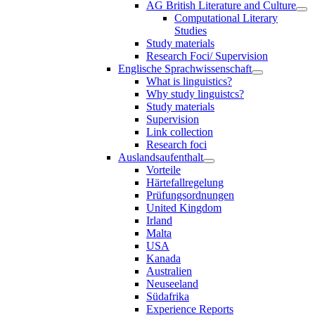
AG British Literature and Culture
Computational Literary
Studies
Study materials
Research Foci/ Supervision
Englische Sprachwissenschaft
What is linguistics?
Why study linguistcs?
Study materials
Supervision
Link collection
Research foci
Auslandsaufenthalt
Vorteile
Härtefallregelung
Prüfungsordnungen
United Kingdom
Irland
Malta
USA
Kanada
Australien
Neuseeland
Südafrika
Experience Reports