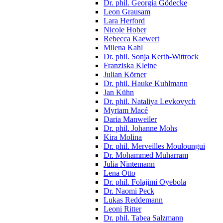
Dr. phil. Georgia Gödecke
Leon Grausam
Lara Herford
Nicole Hober
Rebecca Kaewert
Milena Kahl
Dr. phil. Sonja Kerth-Wittrock
Franziska Kleine
Julian Körner
Dr. phil. Hauke Kuhlmann
Jan Kühn
Dr. phil. Nataliya Levkovych
Myriam Macé
Daria Manweiler
Dr. phil. Johanne Mohs
Kira Molina
Dr. phil. Merveilles Mouloungui
Dr. Mohammed Muharram
Julia Nintemann
Lena Otto
Dr. phil. Folajimi Oyebola
Dr. Naomi Peck
Lukas Reddemann
Leoni Ritter
Dr. phil. Tabea Salzmann