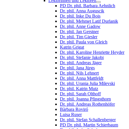
Lektorinnen und Lektoren
PD Dr. phil. Barbara Aehnlich
Dr. phil. Anna Auguscik
Dr. phil. Inke Du Bois
Dr. phil. Mehmet Latif Durlanik
Dr. phil. Anne Gadow
Dr. phil. Jan Gerstner
Dr. phil. Tim Giesler
Dr. phil. Paula von Gleich
Katrin Grigat
Dr. phil. Karoline Henriette Heyder
Dr. phil. Stefanie Jakobi
Dr. phil. Andreas Jäger
Dr. phil. Jana Jürgs
Dr. phil. Nils Lehnert
Dr. phil. Anna Mattfeldt
Dr. phil. Urania Julia Milevski
Dr. phil. Katrin Mutz
Dr. phil. Sarah Olthoff
Dr. phil. Joanna Pfingsthorn
Dr. phil. Andreas Rothenhöfer
Bàrbara Roviró
Luisa Ruser
Dr. phil. Stefan Schallenberger
PD Dr. phil. Martin Schierbaum