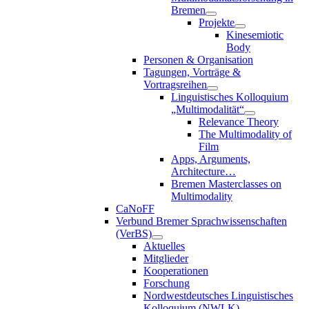
Bremen
Projekte
Kinesemiotic
Body
Personen & Organisation
Tagungen, Vorträge &
Vortragsreihen
Linguistisches Kolloquium
„Multimodalität“
Relevance Theory
The Multimodality of
Film
Apps, Arguments,
Architecture…
Bremen Masterclasses on
Multimodality
CaNoFF
Verbund Bremer Sprachwissenschaften
(VerBS)
Aktuelles
Mitglieder
Kooperationen
Forschung
Nordwestdeutsches Linguistisches
Kolloquium (NWLK)