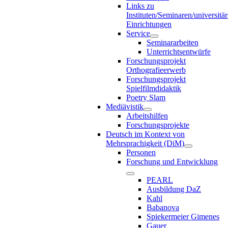
Links zu
Instituten/Seminaren/universitä
Einrichtungen
Service
Seminararbeiten
Unterrichtsentwürfe
Forschungsprojekt
Orthografieerwerb
Forschungsprojekt
Spielfilmdidaktik
Poetry Slam
Mediävistik
Arbeitshilfen
Forschungsprojekte
Deutsch im Kontext von
Mehrsprachigkeit (DiM)
Personen
Forschung und Entwicklung
PEARL
Ausbildung DaZ
Kahl
Babanova
Spiekermeier Gimenes
Gauer