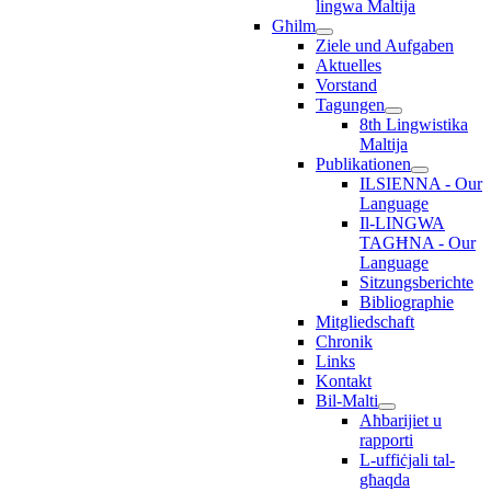
lingwa Maltija
Għilm
Ziele und Aufgaben
Aktuelles
Vorstand
Tagungen
8th Lingwistika
Maltija
Publikationen
ILSIENNA - Our
Language
Il-LINGWA
TAGĦNA - Our
Language
Sitzungsberichte
Bibliographie
Mitgliedschaft
Chronik
Links
Kontakt
Bil-Malti
Aħbarijiet u
rapporti
L-uffiċjali tal-
għaqda