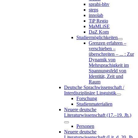
sprabi-bhv
steps
innolab
TiP Regio
MaMLiSE
DaZ Kom
Studiermöglichkeiten
Grenzen erfahren –
verschieben –
überschreiten – ... : Zur
Dynamik von
Mehrsprachigkeit im
Spannungsfeld von
Identität, Zeit und
Raum
Deutsche Sprachwissenschaft /
Interdisziplinäre Linguistik
Forschung
Studienmaterialien
Neuere deutsche
Literaturwissenschaft (17.–19. Jh.)
Personen
Neuere deutsche
Literaturwissenschaft (Lit. d. 20. Jh.,