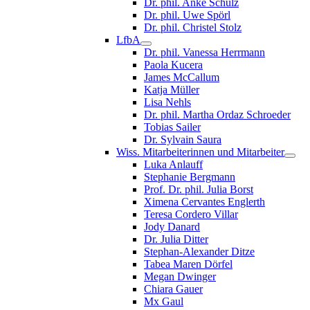
Dr. phil. Anke Schulz
Dr. phil. Uwe Spörl
Dr. phil. Christel Stolz
LfbA
Dr. phil. Vanessa Herrmann
Paola Kucera
James McCallum
Katja Müller
Lisa Nehls
Dr. phil. Martha Ordaz Schroeder
Tobias Sailer
Dr. Sylvain Saura
Wiss. Mitarbeiterinnen und Mitarbeiter
Luka Anlauff
Stephanie Bergmann
Prof. Dr. phil. Julia Borst
Ximena Cervantes Englerth
Teresa Cordero Villar
Jody Danard
Dr. Julia Ditter
Stephan-Alexander Ditze
Tabea Maren Dörfel
Megan Dwinger
Chiara Gauer
Mx Gaul