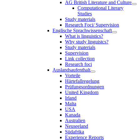
AG British Literature and Culture
Computational Literary
Studies
Study materials
Research Foci/ Supervision
Englische Sprachwissenschaft
What is linguistics?
Why study linguistcs?
Study materials
Supervision
Link collection
Research foci
Auslandsaufenthalt
Vorteile
Härtefallregelung
Prüfungsordnungen
United Kingdom
Irland
Malta
USA
Kanada
Australien
Neuseeland
Südafrika
Experience Reports