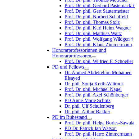
Prof. Dr. phil. Gerhard Pasternack †
Prof. Dr. phil. Gert Sautermeister
Prof. Dr. phil. Norbert Schaffeld
Prof. Dr. phil. Thomas Stolz
Prof. Dr. phil. Karl Heinz Wagner
Prof. Dr. phil. Matthias Waltz
Prof. Dr. phil. Wolfgang Wildgen †
Prof. Dr. phil. Klaus Zimmermann
Honorarprofessorinnen und
Honorarprofessoren
Prof. Dr. phil. Wilfried F. Schoeller
PD und Fellows
Dr. Ahmed Abdelrehim Mohamed
Elsayed
Dr. phil. Sonja Kerth-Wittrock
Prof. Dr. phil. Michael Nagel
Prof. Dr. phil. Axel Schönberger
PD Anne-Marie Scholz
Dr. phil. Ulf Schulenberg
Dr. phil. Arthur Bakker
PD im Ruhestand
Prof. Dr. phil. Helga Bories-Sawala
PD Dr. Patrick Ian Watson
Prof. Dr. phil. Harro Zimmermann