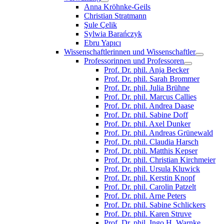
Anna Kröhnke-Geils
Christian Stratmann
Şule Çelik
Sylwia Barańczyk
Ebru Yapıcı
Wissenschaftlerinnen und Wissenschaftler
Professorinnen und Professoren
Prof. Dr. phil. Anja Becker
Prof. Dr. phil. Sarah Brommer
Prof. Dr. phil. Julia Brühne
Prof. Dr. phil. Marcus Callies
Prof. Dr. phil. Andrea Daase
Prof. Dr. phil. Sabine Doff
Prof. Dr. phil. Axel Dunker
Prof. Dr. phil. Andreas Grünewald
Prof. Dr. phil. Claudia Harsch
Prof. Dr. phil. Matthis Kepser
Prof. Dr. phil. Christian Kirchmeier
Prof. Dr. phil. Ursula Kluwick
Prof. Dr. phil. Kerstin Knopf
Prof. Dr. phil. Carolin Patzelt
Prof. Dr. phil. Arne Peters
Prof. Dr. phil. Sabine Schlickers
Prof. Dr. phil. Karen Struve
Prof. Dr. phil. Ingo H. Warnke