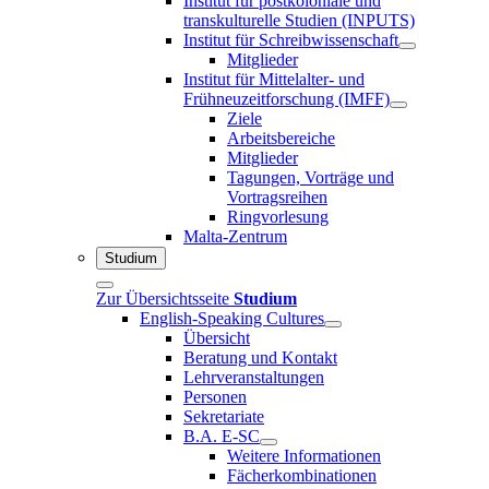
Institut für postkoloniale und
transkulturelle Studien (INPUTS)
Institut für Schreibwissenschaft
Mitglieder
Institut für Mittelalter- und
Frühneuzeitforschung (IMFF)
Ziele
Arbeitsbereiche
Mitglieder
Tagungen, Vorträge und
Vortragsreihen
Ringvorlesung
Malta-Zentrum
Studium
Zur Übersichtsseite
Studium
English-Speaking Cultures
Übersicht
Beratung und Kontakt
Lehrveranstaltungen
Personen
Sekretariate
B.A. E-SC
Weitere Informationen
Fächerkombinationen