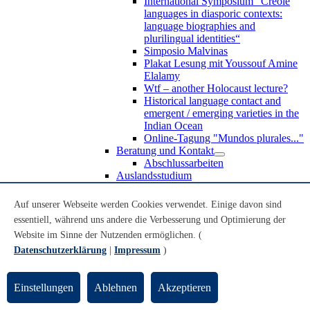
International Symposium “Creole
languages in diasporic contexts:
language biographies and
plurilingual identities“
Simposio Malvinas
Plakat Lesung mit Youssouf Amine
Elalamy
Wtf – another Holocaust lecture?
Historical language contact and
emergent / emerging varieties in the
Indian Ocean
Online-Tagung "Mundos plurales..."
Beratung und Kontakt
Abschlussarbeiten
Auslandsstudium
Forschung
WoC Lab
Auf unserer Webseite werden Cookies verwendet. Einige davon sind
Spanische Black Diaspora
essentiell, während uns andere die Verbesserung und Optimierung der
Promotionen
Website im Sinne der Nutzenden ermöglichen. (
Habilitationen
Nachwuchsförderung
Datenschutzerklärung
|
Impressum
)
Forschungsinstitute und
Forschungszentren
Studienkommission
Einstellungen
Ablehnen
Akzeptieren
TnL