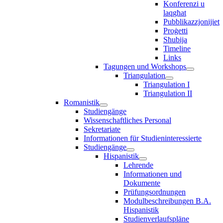
Konferenzi u
laqgħat
Pubblikazzjonijiet
Proġetti
Sħubija
Timeline
Links
Tagungen und Workshops
Triangulation
Triangulation I
Triangulation II
Romanistik
Studiengänge
Wissenschaftliches Personal
Sekretariate
Informationen für Studieninteressierte
Studiengänge
Hispanistik
Lehrende
Informationen und
Dokumente
Prüfungsordnungen
Modulbeschreibungen B.A.
Hispanistik
Studienverlaufspläne