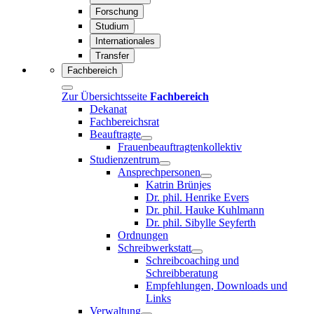
Forschung
Studium
Internationales
Transfer
Fachbereich
Zur Übersichtsseite
Fachbereich
Dekanat
Fachbereichsrat
Beauftragte
Frauenbeauftragtenkollektiv
Studienzentrum
Ansprechpersonen
Katrin Brünjes
Dr. phil. Henrike Evers
Dr. phil. Hauke Kuhlmann
Dr. phil. Sibylle Seyferth
Ordnungen
Schreibwerkstatt
Schreibcoaching und
Schreibberatung
Empfehlungen, Downloads und
Links
Verwaltung