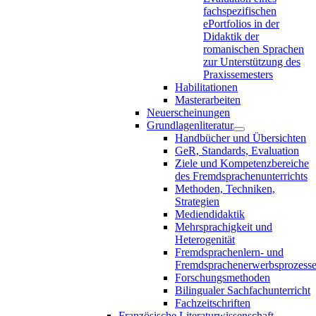
fachspezifischen
ePortfolios in der
Didaktik der
romanischen Sprachen
zur Unterstützung des
Praxissemesters
Habilitationen
Masterarbeiten
Neuerscheinungen
Grundlagenliteratur
Handbücher und Übersichten
GeR, Standards, Evaluation
Ziele und Kompetenzbereiche
des Fremdsprachenunterrichts
Methoden, Techniken,
Strategien
Mediendidaktik
Mehrsprachigkeit und
Heterogenität
Fremdsprachenlern- und
Fremdsprachenerwerbsprozess
Forschungsmethoden
Bilingualer Sachfachunterricht
Fachzeitschriften
Französische Literaturwissenschaft