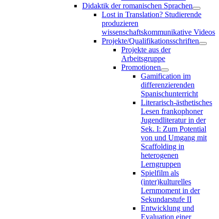
Didaktik der romanischen Sprachen
Lost in Translation? Studierende
produzieren
wissenschaftskommunikative Videos
Projekte/Qualifikationsschriften
Projekte aus der
Arbeitsgruppe
Promotionen
Gamification im
differenzierenden
Spanischunterricht
Literarisch-ästhetisches
Lesen frankophoner
Jugendliteratur in der
Sek. I: Zum Potential
von und Umgang mit
Scaffolding in
heterogenen
Lerngruppen
Spielfilm als
(inter)kulturelles
Lernmoment in der
Sekundarstufe II
Entwicklung und
Evaluation einer