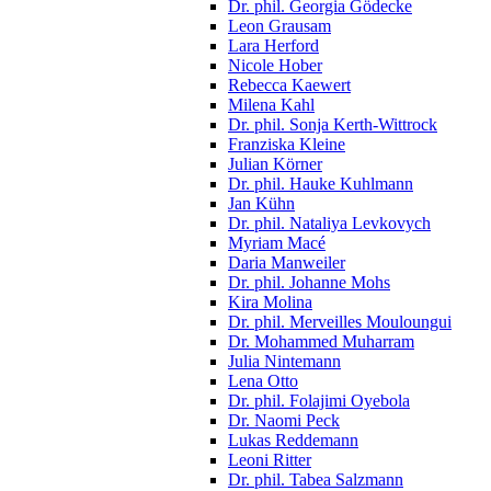
Dr. phil. Georgia Gödecke
Leon Grausam
Lara Herford
Nicole Hober
Rebecca Kaewert
Milena Kahl
Dr. phil. Sonja Kerth-Wittrock
Franziska Kleine
Julian Körner
Dr. phil. Hauke Kuhlmann
Jan Kühn
Dr. phil. Nataliya Levkovych
Myriam Macé
Daria Manweiler
Dr. phil. Johanne Mohs
Kira Molina
Dr. phil. Merveilles Mouloungui
Dr. Mohammed Muharram
Julia Nintemann
Lena Otto
Dr. phil. Folajimi Oyebola
Dr. Naomi Peck
Lukas Reddemann
Leoni Ritter
Dr. phil. Tabea Salzmann