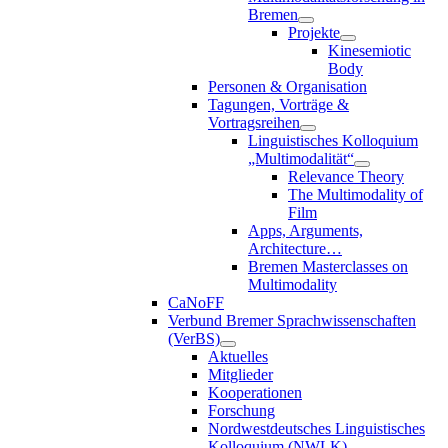
Bremen
Projekte
Kinesemiotic
Body
Personen & Organisation
Tagungen, Vorträge &
Vortragsreihen
Linguistisches Kolloquium
„Multimodalität“
Relevance Theory
The Multimodality of
Film
Apps, Arguments,
Architecture…
Bremen Masterclasses on
Multimodality
CaNoFF
Verbund Bremer Sprachwissenschaften
(VerBS)
Aktuelles
Mitglieder
Kooperationen
Forschung
Nordwestdeutsches Linguistisches
Kolloquium (NWLK)