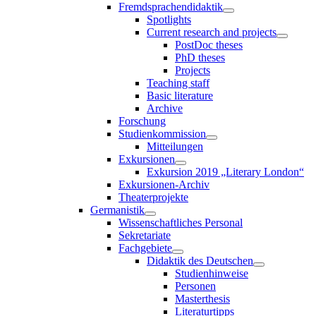
Fremdsprachendidaktik
Spotlights
Current research and projects
PostDoc theses
PhD theses
Projects
Teaching staff
Basic literature
Archive
Forschung
Studienkommission
Mitteilungen
Exkursionen
Exkursion 2019 „Literary London“
Exkursionen-Archiv
Theaterprojekte
Germanistik
Wissenschaftliches Personal
Sekretariate
Fachgebiete
Didaktik des Deutschen
Studienhinweise
Personen
Masterthesis
Literaturtipps