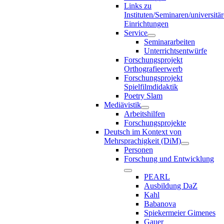
Links zu
Instituten/Seminaren/universitä
Einrichtungen
Service
Seminararbeiten
Unterrichtsentwürfe
Forschungsprojekt
Orthografieerwerb
Forschungsprojekt
Spielfilmdidaktik
Poetry Slam
Mediävistik
Arbeitshilfen
Forschungsprojekte
Deutsch im Kontext von
Mehrsprachigkeit (DiM)
Personen
Forschung und Entwicklung
PEARL
Ausbildung DaZ
Kahl
Babanova
Spiekermeier Gimenes
Gauer