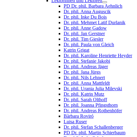
Lektorinnen und Lektoren
PD Dr. phil. Barbara Aehnlich
Dr. phil. Anna Auguscik
Dr. phil. Inke Du Bois
Dr. phil. Mehmet Latif Durlanik
Dr. phil. Anne Gadow
Dr. phil. Jan Gerstner
Dr. phil. Tim Giesler
Dr. phil. Paula von Gleich
Katrin Grigat
Dr. phil. Karoline Henriette Heyder
Dr. phil. Stefanie Jakobi
Dr. phil. Andreas Jäger
Dr. phil. Jana Jürgs
Dr. phil. Nils Lehnert
Dr. phil. Anna Mattfeldt
Dr. phil. Urania Julia Milevski
Dr. phil. Katrin Mutz
Dr. phil. Sarah Olthoff
Dr. phil. Joanna Pfingsthorn
Dr. phil. Andreas Rothenhöfer
Bàrbara Roviró
Luisa Ruser
Dr. phil. Stefan Schallenberger
PD Dr. phil. Martin Schierbaum