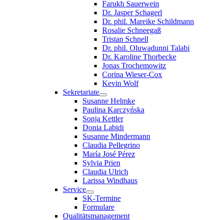
Farukh Sauerwein
Dr. Jasper Schagerl
Dr. phil. Mareike Schildmann
Rosalie Schneegaß
Tristan Schnell
Dr. phil. Oluwadunni Talabi
Dr. Karoline Thorbecke
Jonas Trochemowitz
Corina Wieser-Cox
Kevin Wolf
Sekretariate
Susanne Helmke
Paulina Karczyńska
Sonja Kettler
Donia Labidi
Susanne Mindermann
Claudia Pellegrino
María José Pérez
Sylvia Prien
Claudia Ulrich
Larissa Windhaus
Service
SK-Termine
Formulare
Qualitätsmanagement