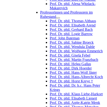
Prof. Dr. phil. Alena Witzlack-
Makarevich
Professorinnen und Professoren im
Ruhestand
Prof. Dr. phil. Thomas Althaus
Prof. Dr. phil. Elisabeth Arend
Prof. Dr. phil. Gerhard Bach
Prof. Dr. phil. Logie Barrow
Prof. John Bateman
Prof. Dr. phil. Sabine Broeck
Prof. Dr. phil. Wendula Dahle
Prof. Dr. phil. Wolfgang Emmerich
Prof. Dr. phil. Gisela Febel
Prof. Dr. phil. Martin Franzbach
Prof. Dr. phil. Helga Gallas
Prof. Dr. phil. Dirk Hoerder
Prof. Dr. phil. Hans-Wolf Jäger
Prof. Dr. phil. Hans-Albrecht Koch
Prof. Dr. phil. Horst Kreye †
Prof. Dr. phil. Dr. h.c. Hans Peter
Krings
Prof. Dr. phil. Klaus Liebe-Harkort
Prof. Dr. phil. Elisabeth Lienert
Prof. Dr. phil. Antje-Katrin Menk
Prof. Dr. phil. Thomas Metscher