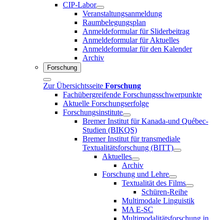
CIP-Labor
Veranstaltungsanmeldung
Raumbelegungsplan
Anmeldeformular für Sliderbeitrag
Anmeldeformular für Aktuelles
Anmeldeformular für den Kalender
Archiv
Forschung
Zur Übersichtsseite
Forschung
Fachübergreifende Forschungsschwerpunkte
Aktuelle Forschungserfolge
Forschungsinstitute
Bremer Institut für Kanada-und Québec-
Studien (BIKQS)
Bremer Institut für transmediale
Textualitätsforschung (BITT)
Aktuelles
Archiv
Forschung und Lehre
Textualität des Films
Schüren-Reihe
Multimodale Linguistik
MA E-SC
Multimodalitätsforschung in