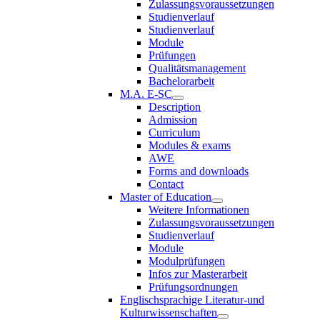
Zulassungsvoraussetzungen
Studienverlauf
Studienverlauf
Module
Prüfungen
Qualitätsmanagement
Bachelorarbeit
M.A. E-SC
Description
Admission
Curriculum
Modules & exams
AWE
Forms and downloads
Contact
Master of Education
Weitere Informationen
Zulassungsvoraussetzungen
Studienverlauf
Module
Modulprüfungen
Infos zur Masterarbeit
Prüfungsordnungen
Englischsprachige Literatur-und
Kulturwissenschaften