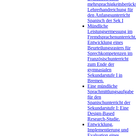
mehrsprachigkeitsberück
Lehrerhandreichung für
den Anfangsunterricht
Spanisch der Sek I
Mündliche
Leistungsermessung im
Fremdsprachenunterricht
Entwicklung eines
Beurteilungsrasters für
Sprechkompetenzen im
Französischunterricht
zum Ende der
gymnasialen
Sekundarstufe I in
Bremen.
Eine mündliche
Sprachmittlungsaufgabe
für den
Spanischunterricht der
Sekundarstufe I: Eine
Design-Based
Research-Studie.
Entwicklung,
Implementierung und
Evaluation eines