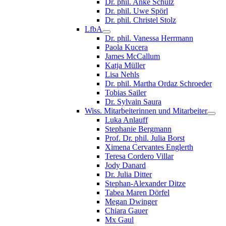
Dr. phil. Anke Schulz
Dr. phil. Uwe Spörl
Dr. phil. Christel Stolz
LfbA
Dr. phil. Vanessa Herrmann
Paola Kucera
James McCallum
Katja Müller
Lisa Nehls
Dr. phil. Martha Ordaz Schroeder
Tobias Sailer
Dr. Sylvain Saura
Wiss. Mitarbeiterinnen und Mitarbeiter
Luka Anlauff
Stephanie Bergmann
Prof. Dr. phil. Julia Borst
Ximena Cervantes Englerth
Teresa Cordero Villar
Jody Danard
Dr. Julia Ditter
Stephan-Alexander Ditze
Tabea Maren Dörfel
Megan Dwinger
Chiara Gauer
Mx Gaul