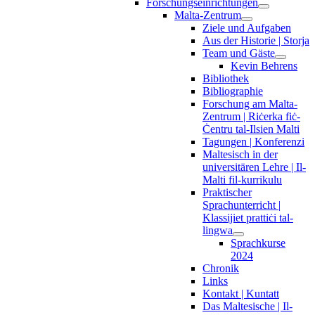
Forschungseinrichtungen
Malta-Zentrum
Ziele und Aufgaben
Aus der Historie | Storja
Team und Gäste
Kevin Behrens
Bibliothek
Bibliographie
Forschung am Malta-
Zentrum | Riċerka fiċ-
Ċentru tal-Ilsien Malti
Tagungen | Konferenzi
Maltesisch in der
universitären Lehre | Il-
Malti fil-kurrikulu
Praktischer
Sprachunterricht |
Klassijiet prattiċi tal-
lingwa
Sprachkurse
2024
Chronik
Links
Kontakt | Kuntatt
Das Maltesische | Il-