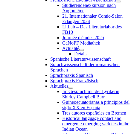
Studierendenexkursion nach
Angoulême
21. Internationaler Comic-Salon
Erlangen 2024
LitLab – Das Literaturlabor des
FB10
Journée d'études 2025
CaNoFF Mediathek
Actualité
Details
Spanische Literaturwissenschaft
Sprachwissenschaft der romanischen
Sprachen
Sprachpraxis Spanisch
Sprachpraxis Französisch
Aktuelles
Im Gespräch mit der Lyrikerin
Shirley Campbell Barr
Guineoecuatorianas a principios del
siglo XX en España
Tres autores españoles en Bremen
Historical language contact and
emergent / emerging varieties in the
Indian Ocean