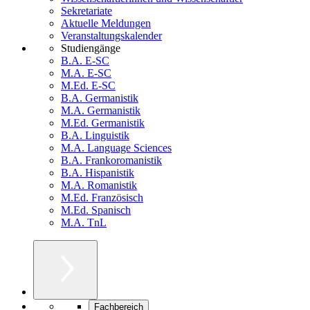
Sekretariate
Aktuelle Meldungen
Veranstaltungskalender
Studiengänge
B.A. E-SC
M.A. E-SC
M.Ed. E-SC
B.A. Germanistik
M.A. Germanistik
M.Ed. Germanistik
B.A. Linguistik
M.A. Language Sciences
B.A. Frankoromanistik
B.A. Hispanistik
M.A. Romanistik
M.Ed. Französisch
M.Ed. Spanisch
M.A. TnL
Fachbereich