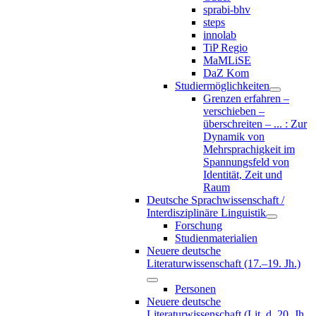
sprabi-bhv
steps
innolab
TiP Regio
MaMLiSE
DaZ Kom
Studiermöglichkeiten
Grenzen erfahren –
verschieben –
überschreiten – ... : Zur
Dynamik von
Mehrsprachigkeit im
Spannungsfeld von
Identität, Zeit und
Raum
Deutsche Sprachwissenschaft /
Interdisziplinäre Linguistik
Forschung
Studienmaterialien
Neuere deutsche
Literaturwissenschaft (17.–19. Jh.)
Personen
Neuere deutsche
Literaturwissenschaft (Lit. d. 20. Jh.,