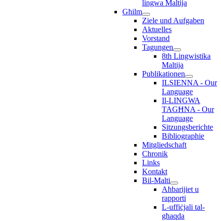
lingwa Maltija
Għilm
Ziele und Aufgaben
Aktuelles
Vorstand
Tagungen
8th Lingwistika
Maltija
Publikationen
ILSIENNA - Our
Language
Il-LINGWA
TAGĦNA - Our
Language
Sitzungsberichte
Bibliographie
Mitgliedschaft
Chronik
Links
Kontakt
Bil-Malti
Aħbarijiet u
rapporti
L-uffiċjali tal-
għaqda