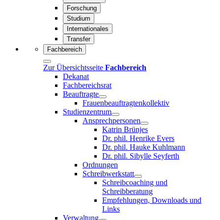
Forschung
Studium
Internationales
Transfer
Fachbereich
Zur Übersichtsseite
Fachbereich
Dekanat
Fachbereichsrat
Beauftragte
Frauenbeauftragtenkollektiv
Studienzentrum
Ansprechpersonen
Katrin Brünjes
Dr. phil. Henrike Evers
Dr. phil. Hauke Kuhlmann
Dr. phil. Sibylle Seyferth
Ordnungen
Schreibwerkstatt
Schreibcoaching und
Schreibberatung
Empfehlungen, Downloads und
Links
Verwaltung