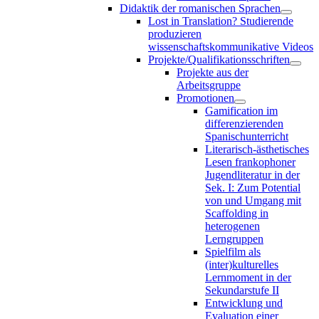
Didaktik der romanischen Sprachen
Lost in Translation? Studierende
produzieren
wissenschaftskommunikative Videos
Projekte/Qualifikationsschriften
Projekte aus der
Arbeitsgruppe
Promotionen
Gamification im
differenzierenden
Spanischunterricht
Literarisch-ästhetisches
Lesen frankophoner
Jugendliteratur in der
Sek. I: Zum Potential
von und Umgang mit
Scaffolding in
heterogenen
Lerngruppen
Spielfilm als
(inter)kulturelles
Lernmoment in der
Sekundarstufe II
Entwicklung und
Evaluation einer