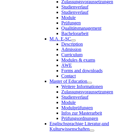
Zulassungsvoraussetzungen
Studienverlauf
Studienverlauf
Module
Prüfungen
Qualitätsmanagement
Bachelorarbeit
M.A. E-SC
Description
Admission
Curriculum
Modules & exams
AWE
Forms and downloads
Contact
Master of Education
Weitere Informationen
Zulassungsvoraussetzungen
Studienverlauf
Module
Modulprüfungen
Infos zur Masterarbeit
Prüfungsordnungen
Englischsprachige Literatur-und
Kulturwissenschaften