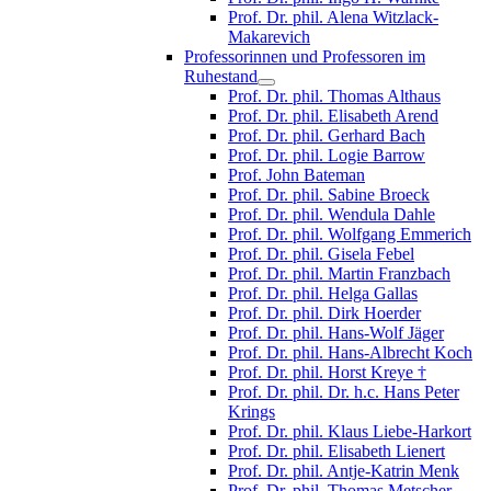
Prof. Dr. phil. Alena Witzlack-
Makarevich
Professorinnen und Professoren im
Ruhestand
Prof. Dr. phil. Thomas Althaus
Prof. Dr. phil. Elisabeth Arend
Prof. Dr. phil. Gerhard Bach
Prof. Dr. phil. Logie Barrow
Prof. John Bateman
Prof. Dr. phil. Sabine Broeck
Prof. Dr. phil. Wendula Dahle
Prof. Dr. phil. Wolfgang Emmerich
Prof. Dr. phil. Gisela Febel
Prof. Dr. phil. Martin Franzbach
Prof. Dr. phil. Helga Gallas
Prof. Dr. phil. Dirk Hoerder
Prof. Dr. phil. Hans-Wolf Jäger
Prof. Dr. phil. Hans-Albrecht Koch
Prof. Dr. phil. Horst Kreye †
Prof. Dr. phil. Dr. h.c. Hans Peter
Krings
Prof. Dr. phil. Klaus Liebe-Harkort
Prof. Dr. phil. Elisabeth Lienert
Prof. Dr. phil. Antje-Katrin Menk
Prof. Dr. phil. Thomas Metscher