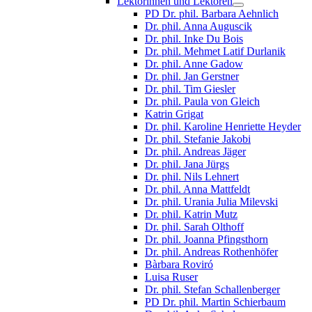
Lektorinnen und Lektoren
PD Dr. phil. Barbara Aehnlich
Dr. phil. Anna Auguscik
Dr. phil. Inke Du Bois
Dr. phil. Mehmet Latif Durlanik
Dr. phil. Anne Gadow
Dr. phil. Jan Gerstner
Dr. phil. Tim Giesler
Dr. phil. Paula von Gleich
Katrin Grigat
Dr. phil. Karoline Henriette Heyder
Dr. phil. Stefanie Jakobi
Dr. phil. Andreas Jäger
Dr. phil. Jana Jürgs
Dr. phil. Nils Lehnert
Dr. phil. Anna Mattfeldt
Dr. phil. Urania Julia Milevski
Dr. phil. Katrin Mutz
Dr. phil. Sarah Olthoff
Dr. phil. Joanna Pfingsthorn
Dr. phil. Andreas Rothenhöfer
Bàrbara Roviró
Luisa Ruser
Dr. phil. Stefan Schallenberger
PD Dr. phil. Martin Schierbaum