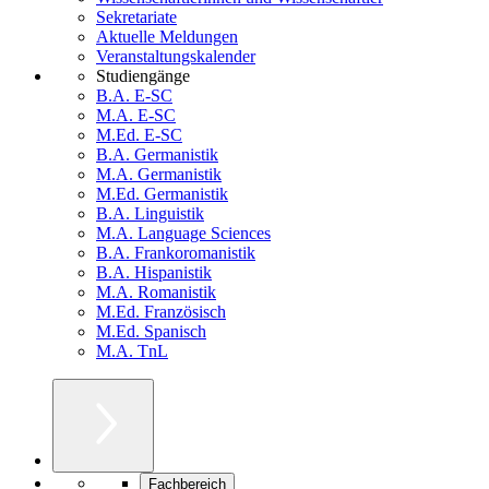
Sekretariate
Aktuelle Meldungen
Veranstaltungskalender
Studiengänge
B.A. E-SC
M.A. E-SC
M.Ed. E-SC
B.A. Germanistik
M.A. Germanistik
M.Ed. Germanistik
B.A. Linguistik
M.A. Language Sciences
B.A. Frankoromanistik
B.A. Hispanistik
M.A. Romanistik
M.Ed. Französisch
M.Ed. Spanisch
M.A. TnL
Fachbereich