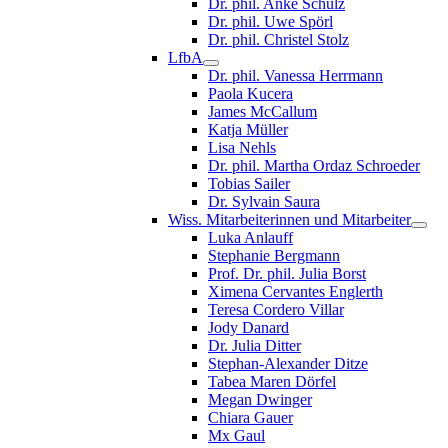
Dr. phil. Anke Schulz
Dr. phil. Uwe Spörl
Dr. phil. Christel Stolz
LfbA
Dr. phil. Vanessa Herrmann
Paola Kucera
James McCallum
Katja Müller
Lisa Nehls
Dr. phil. Martha Ordaz Schroeder
Tobias Sailer
Dr. Sylvain Saura
Wiss. Mitarbeiterinnen und Mitarbeiter
Luka Anlauff
Stephanie Bergmann
Prof. Dr. phil. Julia Borst
Ximena Cervantes Englerth
Teresa Cordero Villar
Jody Danard
Dr. Julia Ditter
Stephan-Alexander Ditze
Tabea Maren Dörfel
Megan Dwinger
Chiara Gauer
Mx Gaul