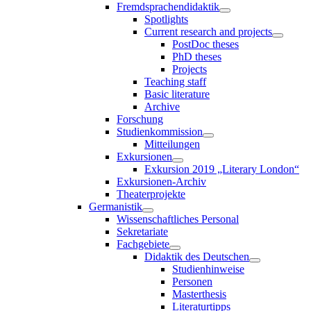
Fremdsprachendidaktik
Spotlights
Current research and projects
PostDoc theses
PhD theses
Projects
Teaching staff
Basic literature
Archive
Forschung
Studienkommission
Mitteilungen
Exkursionen
Exkursion 2019 „Literary London“
Exkursionen-Archiv
Theaterprojekte
Germanistik
Wissenschaftliches Personal
Sekretariate
Fachgebiete
Didaktik des Deutschen
Studienhinweise
Personen
Masterthesis
Literaturtipps