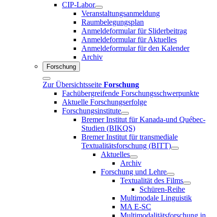
CIP-Labor
Veranstaltungsanmeldung
Raumbelegungsplan
Anmeldeformular für Sliderbeitrag
Anmeldeformular für Aktuelles
Anmeldeformular für den Kalender
Archiv
Forschung
Zur Übersichtsseite
Forschung
Fachübergreifende Forschungsschwerpunkte
Aktuelle Forschungserfolge
Forschungsinstitute
Bremer Institut für Kanada-und Québec-
Studien (BIKQS)
Bremer Institut für transmediale
Textualitätsforschung (BITT)
Aktuelles
Archiv
Forschung und Lehre
Textualität des Films
Schüren-Reihe
Multimodale Linguistik
MA E-SC
Multimodalitätsforschung in