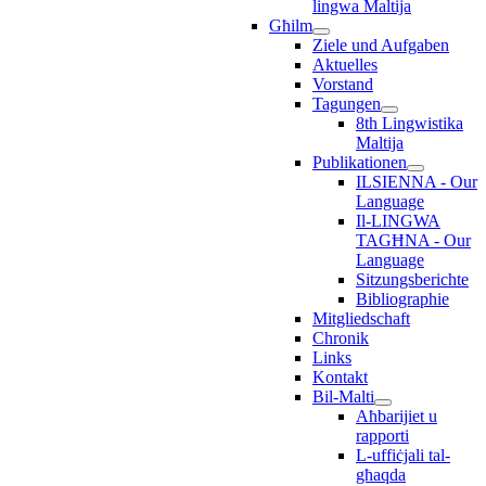
lingwa Maltija
Għilm
Ziele und Aufgaben
Aktuelles
Vorstand
Tagungen
8th Lingwistika
Maltija
Publikationen
ILSIENNA - Our
Language
Il-LINGWA
TAGĦNA - Our
Language
Sitzungsberichte
Bibliographie
Mitgliedschaft
Chronik
Links
Kontakt
Bil-Malti
Aħbarijiet u
rapporti
L-uffiċjali tal-
għaqda