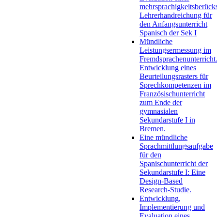
mehrsprachigkeitsberück
Lehrerhandreichung für
den Anfangsunterricht
Spanisch der Sek I
Mündliche
Leistungsermessung im
Fremdsprachenunterricht
Entwicklung eines
Beurteilungsrasters für
Sprechkompetenzen im
Französischunterricht
zum Ende der
gymnasialen
Sekundarstufe I in
Bremen.
Eine mündliche
Sprachmittlungsaufgabe
für den
Spanischunterricht der
Sekundarstufe I: Eine
Design-Based
Research-Studie.
Entwicklung,
Implementierung und
Evaluation eines