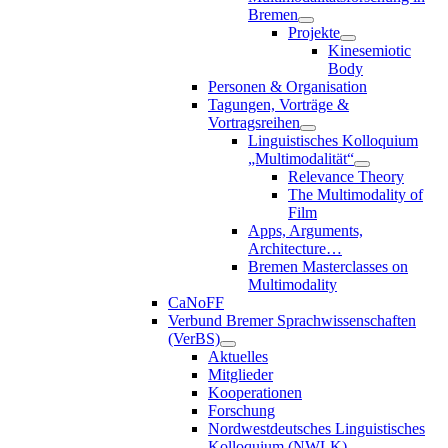
Bremen
Projekte
Kinesemiotic
Body
Personen & Organisation
Tagungen, Vorträge &
Vortragsreihen
Linguistisches Kolloquium
„Multimodalität“
Relevance Theory
The Multimodality of
Film
Apps, Arguments,
Architecture…
Bremen Masterclasses on
Multimodality
CaNoFF
Verbund Bremer Sprachwissenschaften
(VerBS)
Aktuelles
Mitglieder
Kooperationen
Forschung
Nordwestdeutsches Linguistisches
Kolloquium (NWLK)