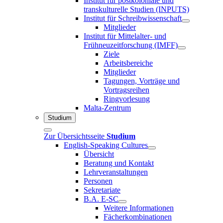
Institut für postkoloniale und
transkulturelle Studien (INPUTS)
Institut für Schreibwissenschaft
Mitglieder
Institut für Mittelalter- und
Frühneuzeitforschung (IMFF)
Ziele
Arbeitsbereiche
Mitglieder
Tagungen, Vorträge und
Vortragsreihen
Ringvorlesung
Malta-Zentrum
Studium
Zur Übersichtsseite
Studium
English-Speaking Cultures
Übersicht
Beratung und Kontakt
Lehrveranstaltungen
Personen
Sekretariate
B.A. E-SC
Weitere Informationen
Fächerkombinationen