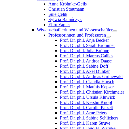
Anna Kröhnke-Geils
Christian Stratmann
Şule Çelik
Sylwia Barańczyk
Ebru Yapıcı
Wissenschaftlerinnen und Wissenschaftler
Professorinnen und Professoren
Prof. Dr. phil. Anja Becker
Prof. Dr. phil. Sarah Brommer
Prof. Dr. phil. Julia Brühne
Prof. Dr. phil. Marcus Callies
Prof. Dr. phil. Andrea Daase
Prof. Dr. phil. Sabine Doff
Prof. Dr. phil. Axel Dunker
Prof. Dr. phil. Andreas Grünewald
Prof. Dr. phil. Claudia Harsch
Prof. Dr. phil. Matthis Kepser
Prof. Dr. phil. Christian Kirchmeier
Prof. Dr. phil. Ursula Kluwick
Prof. Dr. phil. Kerstin Knopf
Prof. Dr. phil. Carolin Patzelt
Prof. Dr. phil. Arne Peters
Prof. Dr. phil. Sabine Schlickers
Prof. Dr. phil. Karen Struve
Prof. Dr. phil. Ingo H. Warnke