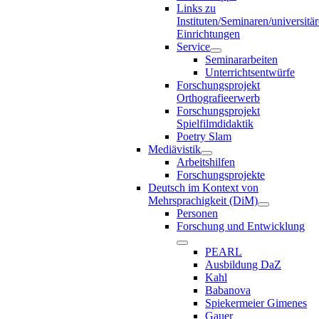
Links zu
Instituten/Seminaren/universitä
Einrichtungen
Service
Seminararbeiten
Unterrichtsentwürfe
Forschungsprojekt
Orthografieerwerb
Forschungsprojekt
Spielfilmdidaktik
Poetry Slam
Mediävistik
Arbeitshilfen
Forschungsprojekte
Deutsch im Kontext von
Mehrsprachigkeit (DiM)
Personen
Forschung und Entwicklung
PEARL
Ausbildung DaZ
Kahl
Babanova
Spiekermeier Gimenes
Gauer