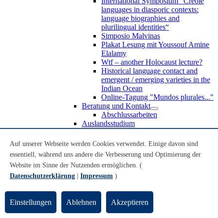
International Symposium “Creole
languages in diasporic contexts:
language biographies and
plurilingual identities“
Simposio Malvinas
Plakat Lesung mit Youssouf Amine
Elalamy
Wtf – another Holocaust lecture?
Historical language contact and
emergent / emerging varieties in the
Indian Ocean
Online-Tagung "Mundos plurales..."
Beratung und Kontakt
Abschlussarbeiten
Auslandsstudium
Forschung
WoC Lab
Auf unserer Webseite werden Cookies verwendet. Einige davon sind
Spanische Black Diaspora
essentiell, während uns andere die Verbesserung und Optimierung der
Promotionen
Website im Sinne der Nutzenden ermöglichen. (
Habilitationen
Nachwuchsförderung
Datenschutzerklärung
|
Impressum
)
Forschungsinstitute und
Forschungszentren
Studienkommission
Einstellungen
Ablehnen
Akzeptieren
TnL