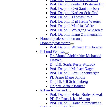
Prof. Dr. phil. Gerhard Pasternack †
Prof. Dr. phil. Gert Sautermeister
Prof. Dr. phil. Norbert Schaffeld
Prof. Dr. phil. Thomas Stolz
Prof. Dr. phil. Karl Heinz Wagner
Prof. Dr. phil. Matthias Waltz
Prof. Dr. phil. Wolfgang Wildgen †
Prof. Dr. phil. Klaus Zimmermann
Honorarprofessorinnen und
Honorarprofessoren
Prof. Dr. phil. Wilfried F. Schoeller
PD und Fellows
Dr. Ahmed Abdelrehim Mohamed
Elsayed
Dr. phil. Sonja Kerth-Wittrock
Prof. Dr. phil. Michael Nagel
Prof. Dr. phil. Axel Schönberger
PD Anne-Marie Scholz
Dr. phil. Ulf Schulenberg
Dr. phil. Arthur Bakker
PD im Ruhestand
Prof. Dr. phil. Helga Bories-Sawala
PD Dr. Patrick Ian Watson
Prof. Dr. phil. Harro Zimmermann