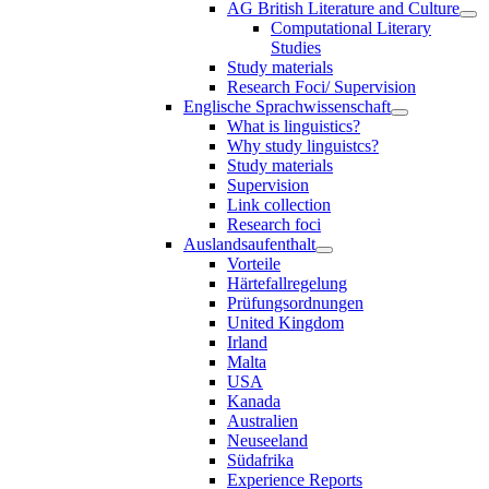
AG British Literature and Culture
Computational Literary
Studies
Study materials
Research Foci/ Supervision
Englische Sprachwissenschaft
What is linguistics?
Why study linguistcs?
Study materials
Supervision
Link collection
Research foci
Auslandsaufenthalt
Vorteile
Härtefallregelung
Prüfungsordnungen
United Kingdom
Irland
Malta
USA
Kanada
Australien
Neuseeland
Südafrika
Experience Reports