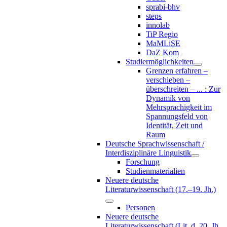
sprabi-bhv
steps
innolab
TiP Regio
MaMLiSE
DaZ Kom
Studiermöglichkeiten
Grenzen erfahren –
verschieben –
überschreiten – ... : Zur
Dynamik von
Mehrsprachigkeit im
Spannungsfeld von
Identität, Zeit und
Raum
Deutsche Sprachwissenschaft /
Interdisziplinäre Linguistik
Forschung
Studienmaterialien
Neuere deutsche
Literaturwissenschaft (17.–19. Jh.)
Personen
Neuere deutsche
Literaturwissenschaft (Lit. d. 20. Jh.,