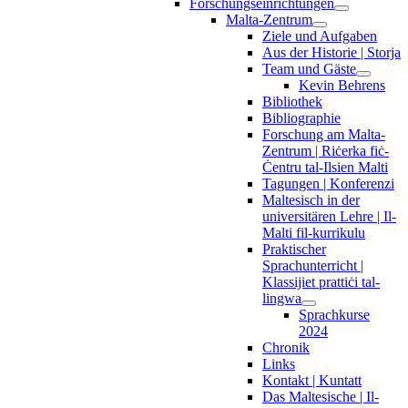
Forschungseinrichtungen
Malta-Zentrum
Ziele und Aufgaben
Aus der Historie | Storja
Team und Gäste
Kevin Behrens
Bibliothek
Bibliographie
Forschung am Malta-
Zentrum | Riċerka fiċ-
Ċentru tal-Ilsien Malti
Tagungen | Konferenzi
Maltesisch in der
universitären Lehre | Il-
Malti fil-kurrikulu
Praktischer
Sprachunterricht |
Klassijiet prattiċi tal-
lingwa
Sprachkurse
2024
Chronik
Links
Kontakt | Kuntatt
Das Maltesische | Il-