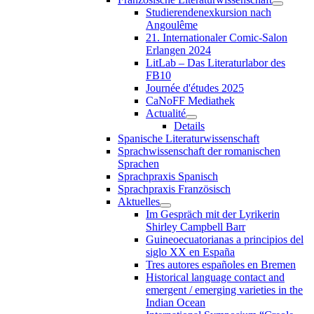
Studierendenexkursion nach
Angoulême
21. Internationaler Comic-Salon
Erlangen 2024
LitLab – Das Literaturlabor des
FB10
Journée d'études 2025
CaNoFF Mediathek
Actualité
Details
Spanische Literaturwissenschaft
Sprachwissenschaft der romanischen
Sprachen
Sprachpraxis Spanisch
Sprachpraxis Französisch
Aktuelles
Im Gespräch mit der Lyrikerin
Shirley Campbell Barr
Guineoecuatorianas a principios del
siglo XX en España
Tres autores españoles en Bremen
Historical language contact and
emergent / emerging varieties in the
Indian Ocean