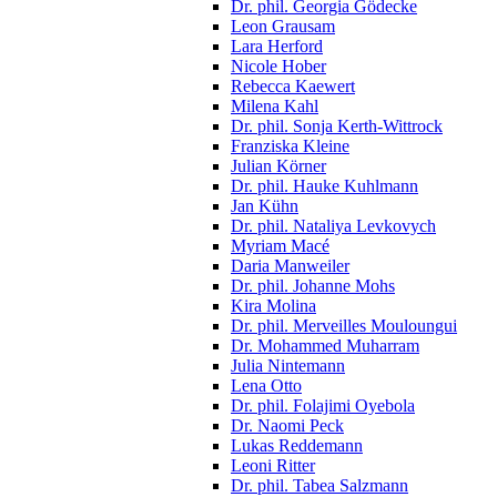
Dr. phil. Georgia Gödecke
Leon Grausam
Lara Herford
Nicole Hober
Rebecca Kaewert
Milena Kahl
Dr. phil. Sonja Kerth-Wittrock
Franziska Kleine
Julian Körner
Dr. phil. Hauke Kuhlmann
Jan Kühn
Dr. phil. Nataliya Levkovych
Myriam Macé
Daria Manweiler
Dr. phil. Johanne Mohs
Kira Molina
Dr. phil. Merveilles Mouloungui
Dr. Mohammed Muharram
Julia Nintemann
Lena Otto
Dr. phil. Folajimi Oyebola
Dr. Naomi Peck
Lukas Reddemann
Leoni Ritter
Dr. phil. Tabea Salzmann