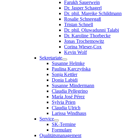
Farukh Sauerwein
Dr. Jasper Schagerl
Dr. phil. Mareike Schildmann
Rosalie Schneegaß
Tristan Schnell
Dr. phil. Oluwadunni Talabi
Dr. Karoline Thorbecke
Jonas Trochemowitz
Corina Wieser-Cox
Kevin Wolf
Sekretariate
Susanne Helmke
Paulina Karczyńska
Sonja Kettler
Donia Labidi
Susanne Mindermann
Claudia Pellegrino
María José Pérez
Sylvia Prien
Claudia Ulrich
Larissa Windhaus
Service
SK-Termine
Formulare
Qualitätsmanagement