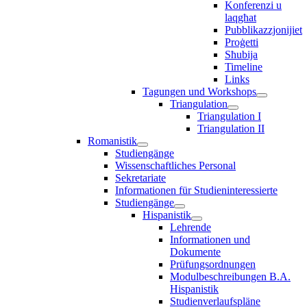
Konferenzi u
laqgħat
Pubblikazzjonijiet
Proġetti
Sħubija
Timeline
Links
Tagungen und Workshops
Triangulation
Triangulation I
Triangulation II
Romanistik
Studiengänge
Wissenschaftliches Personal
Sekretariate
Informationen für Studieninteressierte
Studiengänge
Hispanistik
Lehrende
Informationen und
Dokumente
Prüfungsordnungen
Modulbeschreibungen B.A.
Hispanistik
Studienverlaufspläne