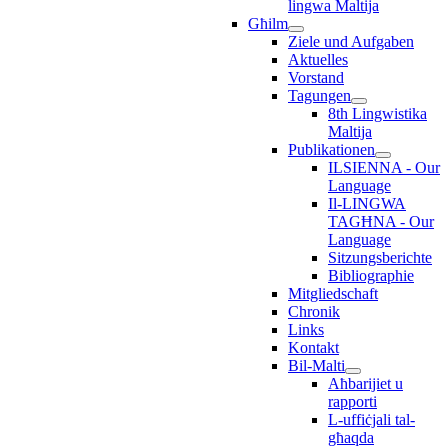
lingwa Maltija
Għilm
Ziele und Aufgaben
Aktuelles
Vorstand
Tagungen
8th Lingwistika
Maltija
Publikationen
ILSIENNA - Our
Language
Il-LINGWA
TAGĦNA - Our
Language
Sitzungsberichte
Bibliographie
Mitgliedschaft
Chronik
Links
Kontakt
Bil-Malti
Aħbarijiet u
rapporti
L-uffiċjali tal-
għaqda