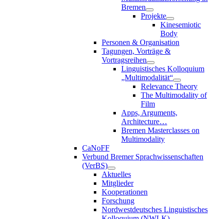
Bremen
Projekte
Kinesemiotic
Body
Personen & Organisation
Tagungen, Vorträge &
Vortragsreihen
Linguistisches Kolloquium
„Multimodalität“
Relevance Theory
The Multimodality of
Film
Apps, Arguments,
Architecture…
Bremen Masterclasses on
Multimodality
CaNoFF
Verbund Bremer Sprachwissenschaften
(VerBS)
Aktuelles
Mitglieder
Kooperationen
Forschung
Nordwestdeutsches Linguistisches
Kolloquium (NWLK)