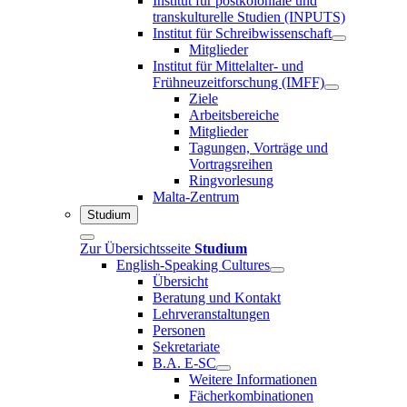
Institut für postkoloniale und
transkulturelle Studien (INPUTS)
Institut für Schreibwissenschaft
Mitglieder
Institut für Mittelalter- und
Frühneuzeitforschung (IMFF)
Ziele
Arbeitsbereiche
Mitglieder
Tagungen, Vorträge und
Vortragsreihen
Ringvorlesung
Malta-Zentrum
Studium
Zur Übersichtsseite
Studium
English-Speaking Cultures
Übersicht
Beratung und Kontakt
Lehrveranstaltungen
Personen
Sekretariate
B.A. E-SC
Weitere Informationen
Fächerkombinationen