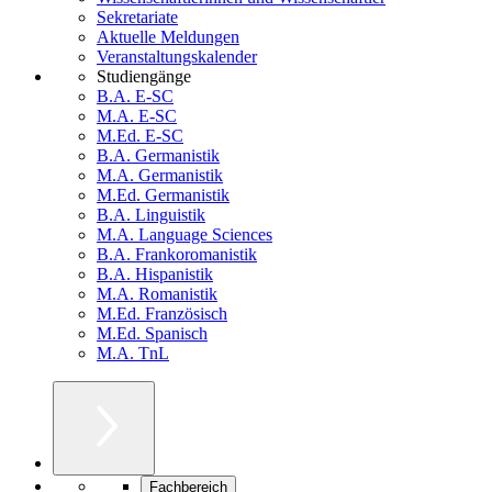
Sekretariate
Aktuelle Meldungen
Veranstaltungskalender
Studiengänge
B.A. E-SC
M.A. E-SC
M.Ed. E-SC
B.A. Germanistik
M.A. Germanistik
M.Ed. Germanistik
B.A. Linguistik
M.A. Language Sciences
B.A. Frankoromanistik
B.A. Hispanistik
M.A. Romanistik
M.Ed. Französisch
M.Ed. Spanisch
M.A. TnL
Fachbereich