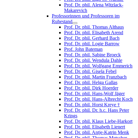
Prof. Dr. phil. Alena Witzlack-
Makarevich
Professorinnen und Professoren im
Ruhestand
Prof. Dr. phil. Thomas Althaus
Prof. Dr. phil. Elisabeth Arend
Prof. Dr. phil. Gerhard Bach
Prof. Dr. phil. Logie Barrow
Prof. John Bateman
Prof. Dr. phil. Sabine Broeck
Prof. Dr. phil. Wendula Dahle
Prof. Dr. phil. Wolfgang Emmerich
Prof. Dr. phil. Gisela Febel
Prof. Dr. phil. Martin Franzbach
Prof. Dr. phil. Helga Gallas
Prof. Dr. phil. Dirk Hoerder
Prof. Dr. phil. Hans-Wolf Jäger
Prof. Dr. phil. Hans-Albrecht Koch
Prof. Dr. phil. Horst Kreye †
Prof. Dr. phil. Dr. h.c. Hans Peter
Krings
Prof. Dr. phil. Klaus Liebe-Harkort
Prof. Dr. phil. Elisabeth Lienert
Prof. Dr. phil. Antje-Katrin Menk
Prof. Dr. phil. Thomas Metscher