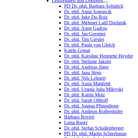
Lektorinnen und Lektoren
PD Dr. phil. Barbara Aehnlich
Dr. phil. Anna Auguscik
Dr. phil. Inke Du Bois
Dr. phil. Mehmet Latif Durlanik
Dr. phil. Anne Gadow
Dr. phil. Jan Gerstner
Dr. phil. Tim Giesler
Dr. phil. Paula von Gleich
Katrin Grigat
Dr. phil. Karoline Henriette Heyder
Dr. phil. Stefanie Jakobi
Dr. phil. Andreas Jäger
Dr. phil. Jana Jürgs
Dr. phil. Nils Lehnert
Dr. phil. Anna Mattfeldt
Dr. phil. Urania Julia Milevski
Dr. phil. Katrin Mutz
Dr. phil. Sarah Olthoff
Dr. phil. Joanna Pfingsthorn
Dr. phil. Andreas Rothenhöfer
Bàrbara Roviró
Luisa Ruser
Dr. phil. Stefan Schallenberger
PD Dr. phil. Martin Schierbaum