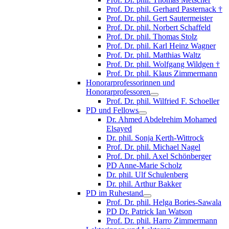
Prof. Dr. phil. Gerhard Pasternack †
Prof. Dr. phil. Gert Sautermeister
Prof. Dr. phil. Norbert Schaffeld
Prof. Dr. phil. Thomas Stolz
Prof. Dr. phil. Karl Heinz Wagner
Prof. Dr. phil. Matthias Waltz
Prof. Dr. phil. Wolfgang Wildgen †
Prof. Dr. phil. Klaus Zimmermann
Honorarprofessorinnen und
Honorarprofessoren
Prof. Dr. phil. Wilfried F. Schoeller
PD und Fellows
Dr. Ahmed Abdelrehim Mohamed
Elsayed
Dr. phil. Sonja Kerth-Wittrock
Prof. Dr. phil. Michael Nagel
Prof. Dr. phil. Axel Schönberger
PD Anne-Marie Scholz
Dr. phil. Ulf Schulenberg
Dr. phil. Arthur Bakker
PD im Ruhestand
Prof. Dr. phil. Helga Bories-Sawala
PD Dr. Patrick Ian Watson
Prof. Dr. phil. Harro Zimmermann