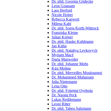
Dr. phil. Georgia Gödecke
Leon Grausam
Lara Herford
Nicole Hober
Rebecca Kaewert
Milena Kahl
Dr. phil. Sonja Kerth-Wittrock
Franziska Kleine
Julian Körner
Dr. phil. Hauke Kuhlmann
Jan Kühn
Dr. phil. Nataliya Levkovych
Myriam Macé
Daria Manweiler
Dr. phil. Johanne Mohs
Kira Molina
Dr. phil. Merveilles Mouloungui
Dr. Mohammed Muharram
Julia Nintemann
Lena Otto
Dr. phil. Folajimi Oyebola
Dr. Naomi Peck
Lukas Reddemann
Leoni Ritter
Dr. phil. Tabea Salzmann