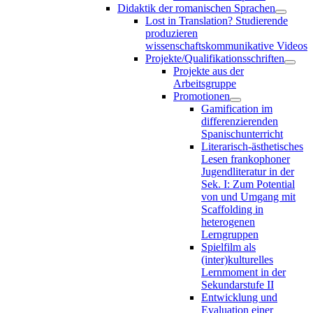
Didaktik der romanischen Sprachen
Lost in Translation? Studierende
produzieren
wissenschaftskommunikative Videos
Projekte/Qualifikationsschriften
Projekte aus der
Arbeitsgruppe
Promotionen
Gamification im
differenzierenden
Spanischunterricht
Literarisch-ästhetisches
Lesen frankophoner
Jugendliteratur in der
Sek. I: Zum Potential
von und Umgang mit
Scaffolding in
heterogenen
Lerngruppen
Spielfilm als
(inter)kulturelles
Lernmoment in der
Sekundarstufe II
Entwicklung und
Evaluation einer