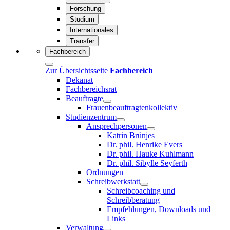
Forschung
Studium
Internationales
Transfer
Fachbereich
Zur Übersichtsseite
Fachbereich
Dekanat
Fachbereichsrat
Beauftragte
Frauenbeauftragtenkollektiv
Studienzentrum
Ansprechpersonen
Katrin Brünjes
Dr. phil. Henrike Evers
Dr. phil. Hauke Kuhlmann
Dr. phil. Sibylle Seyferth
Ordnungen
Schreibwerkstatt
Schreibcoaching und
Schreibberatung
Empfehlungen, Downloads und
Links
Verwaltung