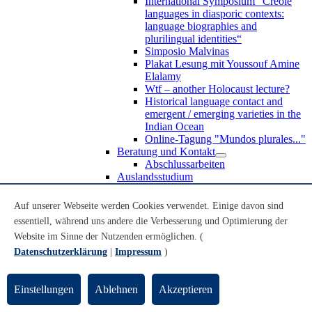
International Symposium “Creole
languages in diasporic contexts:
language biographies and
plurilingual identities“
Simposio Malvinas
Plakat Lesung mit Youssouf Amine
Elalamy
Wtf – another Holocaust lecture?
Historical language contact and
emergent / emerging varieties in the
Indian Ocean
Online-Tagung "Mundos plurales..."
Beratung und Kontakt
Abschlussarbeiten
Auslandsstudium
Forschung
WoC Lab
Auf unserer Webseite werden Cookies verwendet. Einige davon sind
Spanische Black Diaspora
essentiell, während uns andere die Verbesserung und Optimierung der
Promotionen
Website im Sinne der Nutzenden ermöglichen. (
Habilitationen
Nachwuchsförderung
Datenschutzerklärung
|
Impressum
)
Forschungsinstitute und
Forschungszentren
Studienkommission
Einstellungen
Ablehnen
Akzeptieren
TnL