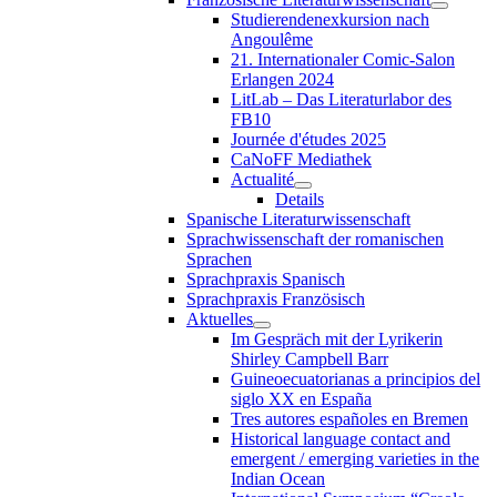
Studierendenexkursion nach
Angoulême
21. Internationaler Comic-Salon
Erlangen 2024
LitLab – Das Literaturlabor des
FB10
Journée d'études 2025
CaNoFF Mediathek
Actualité
Details
Spanische Literaturwissenschaft
Sprachwissenschaft der romanischen
Sprachen
Sprachpraxis Spanisch
Sprachpraxis Französisch
Aktuelles
Im Gespräch mit der Lyrikerin
Shirley Campbell Barr
Guineoecuatorianas a principios del
siglo XX en España
Tres autores españoles en Bremen
Historical language contact and
emergent / emerging varieties in the
Indian Ocean