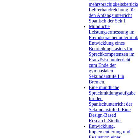
mehrsprachigkeitsberück
Lehrerhandreichung für
den Anfangsunterricht
Spanisch der Sek I
Mündliche
Leistungsermessung im
Fremdsprachenunterricht
Entwicklung eines
Beurteilungsrasters für
Sprechkompetenzen im
Französischunterricht
zum Ende der
gymnasialen
Sekundarstufe I in
Bremen.
Eine mündliche
Sprachmittlungsaufgabe
für den
Spanischunterricht der
Sekundarstufe I: Eine
Design-Based
Research-Studie.
Entwicklung,
Implementierung und
Evaluation eines