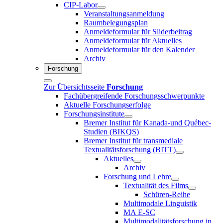
CIP-Labor
Veranstaltungsanmeldung
Raumbelegungsplan
Anmeldeformular für Sliderbeitrag
Anmeldeformular für Aktuelles
Anmeldeformular für den Kalender
Archiv
Forschung
Zur Übersichtsseite
Forschung
Fachübergreifende Forschungsschwerpunkte
Aktuelle Forschungserfolge
Forschungsinstitute
Bremer Institut für Kanada-und Québec-
Studien (BIKQS)
Bremer Institut für transmediale
Textualitätsforschung (BITT)
Aktuelles
Archiv
Forschung und Lehre
Textualität des Films
Schüren-Reihe
Multimodale Linguistik
MA E-SC
Multimodalitätsforschung in