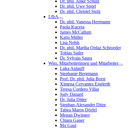
Dr. phil. Anke Schulz
Dr. phil. Uwe Spörl
Dr. phil. Christel Stolz
LfbA
Dr. phil. Vanessa Herrmann
Paola Kucera
James McCallum
Katja Müller
Lisa Nehls
Dr. phil. Martha Ordaz Schroeder
Tobias Sailer
Dr. Sylvain Saura
Wiss. Mitarbeiterinnen und Mitarbeiter
Luka Anlauff
Stephanie Bergmann
Prof. Dr. phil. Julia Borst
Ximena Cervantes Englerth
Teresa Cordero Villar
Jody Danard
Dr. Julia Ditter
Stephan-Alexander Ditze
Tabea Maren Dörfel
Megan Dwinger
Chiara Gauer
Mx Gaul