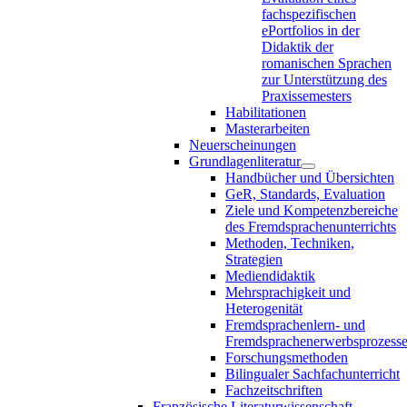
fachspezifischen
ePortfolios in der
Didaktik der
romanischen Sprachen
zur Unterstützung des
Praxissemesters
Habilitationen
Masterarbeiten
Neuerscheinungen
Grundlagenliteratur
Handbücher und Übersichten
GeR, Standards, Evaluation
Ziele und Kompetenzbereiche
des Fremdsprachenunterrichts
Methoden, Techniken,
Strategien
Mediendidaktik
Mehrsprachigkeit und
Heterogenität
Fremdsprachenlern- und
Fremdsprachenerwerbsprozess
Forschungsmethoden
Bilingualer Sachfachunterricht
Fachzeitschriften
Französische Literaturwissenschaft