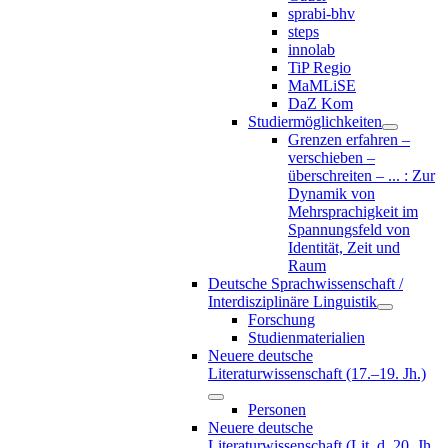
sprabi-bhv
steps
innolab
TiP Regio
MaMLiSE
DaZ Kom
Studiermöglichkeiten
Grenzen erfahren –
verschieben –
überschreiten – ... : Zur
Dynamik von
Mehrsprachigkeit im
Spannungsfeld von
Identität, Zeit und
Raum
Deutsche Sprachwissenschaft /
Interdisziplinäre Linguistik
Forschung
Studienmaterialien
Neuere deutsche
Literaturwissenschaft (17.–19. Jh.)
Personen
Neuere deutsche
Literaturwissenschaft (Lit. d. 20. Jh.,