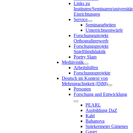
Links zu
Instituten/Seminaren/universitä
Einrichtungen
Service
Seminararbeiten
Unterrichtsentwürfe
Forschungsprojekt
Orthografieerwerb
Forschungsprojekt
Spielfilmdidaktik
Poetry Slam
Mediävistik
Arbeitshilfen
Forschungsprojekte
Deutsch im Kontext von
Mehrsprachigkeit (DiM)
Personen
Forschung und Entwicklung
PEARL
Ausbildung DaZ
Kahl
Babanova
Spiekermeier Gimenes
Gauer