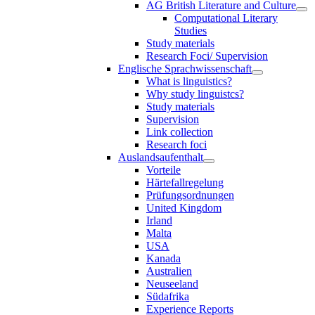
AG British Literature and Culture
Computational Literary
Studies
Study materials
Research Foci/ Supervision
Englische Sprachwissenschaft
What is linguistics?
Why study linguistcs?
Study materials
Supervision
Link collection
Research foci
Auslandsaufenthalt
Vorteile
Härtefallregelung
Prüfungsordnungen
United Kingdom
Irland
Malta
USA
Kanada
Australien
Neuseeland
Südafrika
Experience Reports