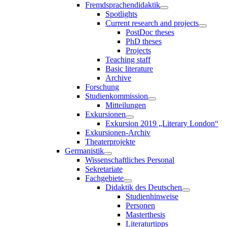
Fremdsprachendidaktik
Spotlights
Current research and projects
PostDoc theses
PhD theses
Projects
Teaching staff
Basic literature
Archive
Forschung
Studienkommission
Mitteilungen
Exkursionen
Exkursion 2019 „Literary London“
Exkursionen-Archiv
Theaterprojekte
Germanistik
Wissenschaftliches Personal
Sekretariate
Fachgebiete
Didaktik des Deutschen
Studienhinweise
Personen
Masterthesis
Literaturtipps