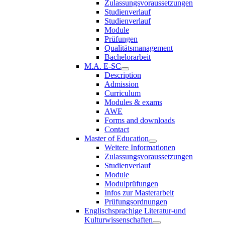
Zulassungsvoraussetzungen
Studienverlauf
Studienverlauf
Module
Prüfungen
Qualitätsmanagement
Bachelorarbeit
M.A. E-SC
Description
Admission
Curriculum
Modules & exams
AWE
Forms and downloads
Contact
Master of Education
Weitere Informationen
Zulassungsvoraussetzungen
Studienverlauf
Module
Modulprüfungen
Infos zur Masterarbeit
Prüfungsordnungen
Englischsprachige Literatur-und
Kulturwissenschaften