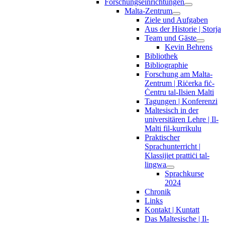
Forschungseinrichtungen
Malta-Zentrum
Ziele und Aufgaben
Aus der Historie | Storja
Team und Gäste
Kevin Behrens
Bibliothek
Bibliographie
Forschung am Malta-
Zentrum | Riċerka fiċ-
Ċentru tal-Ilsien Malti
Tagungen | Konferenzi
Maltesisch in der
universitären Lehre | Il-
Malti fil-kurrikulu
Praktischer
Sprachunterricht |
Klassijiet prattiċi tal-
lingwa
Sprachkurse
2024
Chronik
Links
Kontakt | Kuntatt
Das Maltesische | Il-