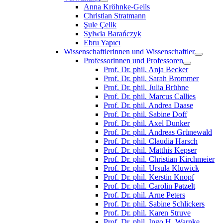
Anna Kröhnke-Geils
Christian Stratmann
Şule Çelik
Sylwia Barańczyk
Ebru Yapıcı
Wissenschaftlerinnen und Wissenschaftler
Professorinnen und Professoren
Prof. Dr. phil. Anja Becker
Prof. Dr. phil. Sarah Brommer
Prof. Dr. phil. Julia Brühne
Prof. Dr. phil. Marcus Callies
Prof. Dr. phil. Andrea Daase
Prof. Dr. phil. Sabine Doff
Prof. Dr. phil. Axel Dunker
Prof. Dr. phil. Andreas Grünewald
Prof. Dr. phil. Claudia Harsch
Prof. Dr. phil. Matthis Kepser
Prof. Dr. phil. Christian Kirchmeier
Prof. Dr. phil. Ursula Kluwick
Prof. Dr. phil. Kerstin Knopf
Prof. Dr. phil. Carolin Patzelt
Prof. Dr. phil. Arne Peters
Prof. Dr. phil. Sabine Schlickers
Prof. Dr. phil. Karen Struve
Prof. Dr. phil. Ingo H. Warnke