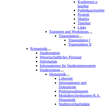
Konferenzi u
laqgħat
Pubblikazzjonijiet
Proġetti
Sħubija
Timeline
Links
Tagungen und Workshops
Triangulation
Triangulation I
Triangulation II
Romanistik
Studiengänge
Wissenschaftliches Personal
Sekretariate
Informationen für Studieninteressierte
Studiengänge
Hispanistik
Lehrende
Informationen und
Dokumente
Prüfungsordnungen
Modulbeschreibungen B.A.
Hispanistik
Studienverlaufspläne