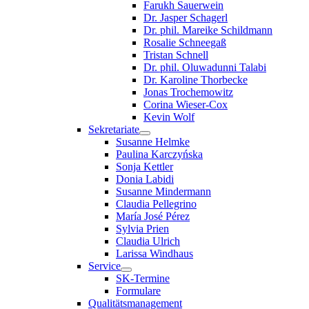
Farukh Sauerwein
Dr. Jasper Schagerl
Dr. phil. Mareike Schildmann
Rosalie Schneegaß
Tristan Schnell
Dr. phil. Oluwadunni Talabi
Dr. Karoline Thorbecke
Jonas Trochemowitz
Corina Wieser-Cox
Kevin Wolf
Sekretariate
Susanne Helmke
Paulina Karczyńska
Sonja Kettler
Donia Labidi
Susanne Mindermann
Claudia Pellegrino
María José Pérez
Sylvia Prien
Claudia Ulrich
Larissa Windhaus
Service
SK-Termine
Formulare
Qualitätsmanagement