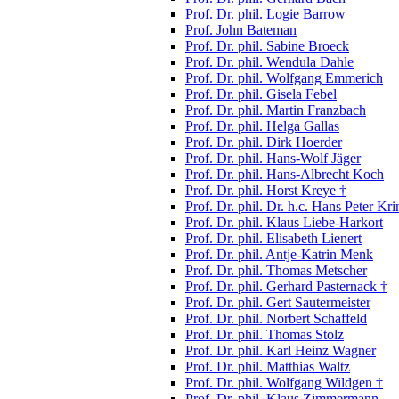
Prof. Dr. phil. Logie Barrow
Prof. John Bateman
Prof. Dr. phil. Sabine Broeck
Prof. Dr. phil. Wendula Dahle
Prof. Dr. phil. Wolfgang Emmerich
Prof. Dr. phil. Gisela Febel
Prof. Dr. phil. Martin Franzbach
Prof. Dr. phil. Helga Gallas
Prof. Dr. phil. Dirk Hoerder
Prof. Dr. phil. Hans-Wolf Jäger
Prof. Dr. phil. Hans-Albrecht Koch
Prof. Dr. phil. Horst Kreye †
Prof. Dr. phil. Dr. h.c. Hans Peter Kri
Prof. Dr. phil. Klaus Liebe-Harkort
Prof. Dr. phil. Elisabeth Lienert
Prof. Dr. phil. Antje-Katrin Menk
Prof. Dr. phil. Thomas Metscher
Prof. Dr. phil. Gerhard Pasternack †
Prof. Dr. phil. Gert Sautermeister
Prof. Dr. phil. Norbert Schaffeld
Prof. Dr. phil. Thomas Stolz
Prof. Dr. phil. Karl Heinz Wagner
Prof. Dr. phil. Matthias Waltz
Prof. Dr. phil. Wolfgang Wildgen †
Prof. Dr. phil. Klaus Zimmermann