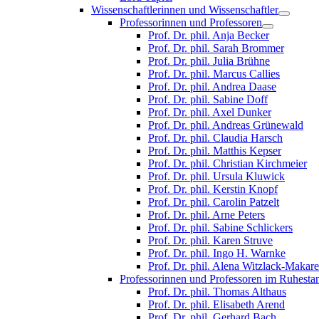
Wissenschaftlerinnen und Wissenschaftler
Professorinnen und Professoren
Prof. Dr. phil. Anja Becker
Prof. Dr. phil. Sarah Brommer
Prof. Dr. phil. Julia Brühne
Prof. Dr. phil. Marcus Callies
Prof. Dr. phil. Andrea Daase
Prof. Dr. phil. Sabine Doff
Prof. Dr. phil. Axel Dunker
Prof. Dr. phil. Andreas Grünewald
Prof. Dr. phil. Claudia Harsch
Prof. Dr. phil. Matthis Kepser
Prof. Dr. phil. Christian Kirchmeier
Prof. Dr. phil. Ursula Kluwick
Prof. Dr. phil. Kerstin Knopf
Prof. Dr. phil. Carolin Patzelt
Prof. Dr. phil. Arne Peters
Prof. Dr. phil. Sabine Schlickers
Prof. Dr. phil. Karen Struve
Prof. Dr. phil. Ingo H. Warnke
Prof. Dr. phil. Alena Witzlack-Makar
Professorinnen und Professoren im Ruhesta
Prof. Dr. phil. Thomas Althaus
Prof. Dr. phil. Elisabeth Arend
Prof. Dr. phil. Gerhard Bach