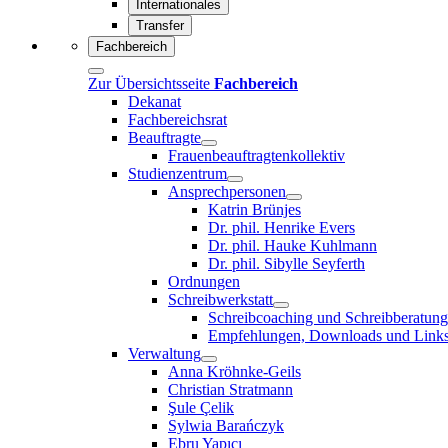
Internationales
Transfer
Fachbereich
Zur Übersichtsseite
Fachbereich
Dekanat
Fachbereichsrat
Beauftragte
Frauenbeauftragtenkollektiv
Studienzentrum
Ansprechpersonen
Katrin Brünjes
Dr. phil. Henrike Evers
Dr. phil. Hauke Kuhlmann
Dr. phil. Sibylle Seyferth
Ordnungen
Schreibwerkstatt
Schreibcoaching und Schreibberatung
Empfehlungen, Downloads und Link
Verwaltung
Anna Kröhnke-Geils
Christian Stratmann
Şule Çelik
Sylwia Barańczyk
Ebru Yapıcı