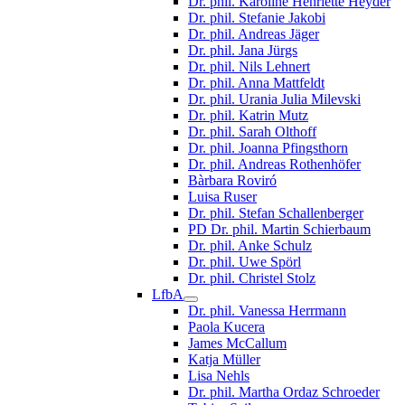
Dr. phil. Karoline Henriette Heyder
Dr. phil. Stefanie Jakobi
Dr. phil. Andreas Jäger
Dr. phil. Jana Jürgs
Dr. phil. Nils Lehnert
Dr. phil. Anna Mattfeldt
Dr. phil. Urania Julia Milevski
Dr. phil. Katrin Mutz
Dr. phil. Sarah Olthoff
Dr. phil. Joanna Pfingsthorn
Dr. phil. Andreas Rothenhöfer
Bàrbara Roviró
Luisa Ruser
Dr. phil. Stefan Schallenberger
PD Dr. phil. Martin Schierbaum
Dr. phil. Anke Schulz
Dr. phil. Uwe Spörl
Dr. phil. Christel Stolz
LfbA
Dr. phil. Vanessa Herrmann
Paola Kucera
James McCallum
Katja Müller
Lisa Nehls
Dr. phil. Martha Ordaz Schroeder