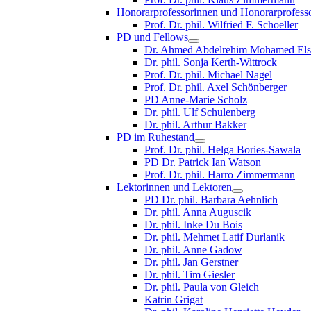
Honorarprofessorinnen und Honorarprofess
Prof. Dr. phil. Wilfried F. Schoeller
PD und Fellows
Dr. Ahmed Abdelrehim Mohamed Els
Dr. phil. Sonja Kerth-Wittrock
Prof. Dr. phil. Michael Nagel
Prof. Dr. phil. Axel Schönberger
PD Anne-Marie Scholz
Dr. phil. Ulf Schulenberg
Dr. phil. Arthur Bakker
PD im Ruhestand
Prof. Dr. phil. Helga Bories-Sawala
PD Dr. Patrick Ian Watson
Prof. Dr. phil. Harro Zimmermann
Lektorinnen und Lektoren
PD Dr. phil. Barbara Aehnlich
Dr. phil. Anna Auguscik
Dr. phil. Inke Du Bois
Dr. phil. Mehmet Latif Durlanik
Dr. phil. Anne Gadow
Dr. phil. Jan Gerstner
Dr. phil. Tim Giesler
Dr. phil. Paula von Gleich
Katrin Grigat