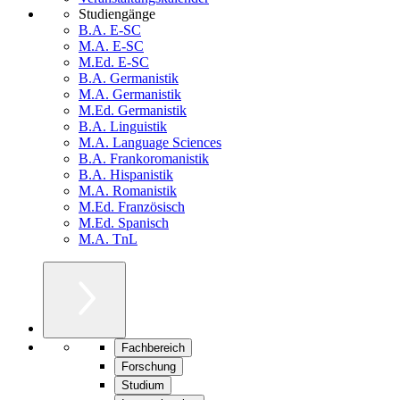
Studiengänge
B.A. E-SC
M.A. E-SC
M.Ed. E-SC
B.A. Germanistik
M.A. Germanistik
M.Ed. Germanistik
B.A. Linguistik
M.A. Language Sciences
B.A. Frankoromanistik
B.A. Hispanistik
M.A. Romanistik
M.Ed. Französisch
M.Ed. Spanisch
M.A. TnL
Fachbereich
Forschung
Studium