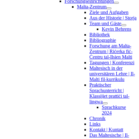
Forschungseinrichtungen
Malta-Zentrum
Ziele und Aufgaben
Aus der Historie | Storja
Team und Gäste
Kevin Behrens
Bibliothek
Bibliographie
Forschung am Malta-
Zentrum | Riċerka fiċ-
Ċentru tal-Ilsien Malti
Tagungen | Konferenzi
Maltesisch in der
universitären Lehre | Il-
Malti fil-kurrikulu
Praktischer
Sprachunterricht |
Klassijiet prattiċi tal-
lingwa
Sprachkurse
2024
Chronik
Links
Kontakt | Kuntatt
Das Maltesische | Il-