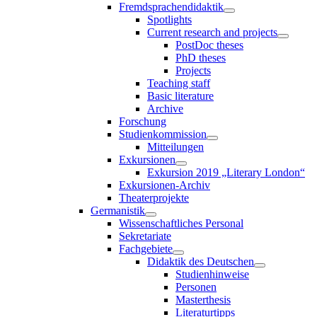
Fremdsprachendidaktik
Spotlights
Current research and projects
PostDoc theses
PhD theses
Projects
Teaching staff
Basic literature
Archive
Forschung
Studienkommission
Mitteilungen
Exkursionen
Exkursion 2019 „Literary London“
Exkursionen-Archiv
Theaterprojekte
Germanistik
Wissenschaftliches Personal
Sekretariate
Fachgebiete
Didaktik des Deutschen
Studienhinweise
Personen
Masterthesis
Literaturtipps