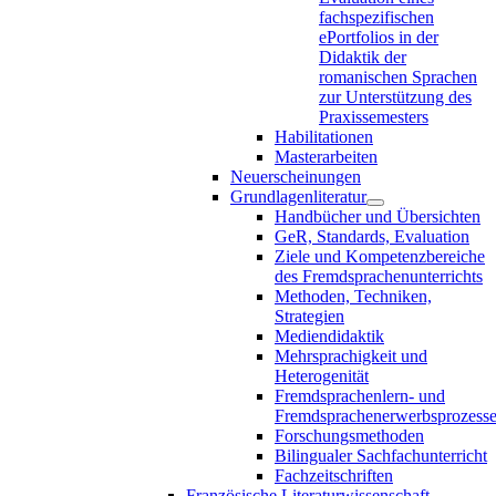
fachspezifischen
ePortfolios in der
Didaktik der
romanischen Sprachen
zur Unterstützung des
Praxissemesters
Habilitationen
Masterarbeiten
Neuerscheinungen
Grundlagenliteratur
Handbücher und Übersichten
GeR, Standards, Evaluation
Ziele und Kompetenzbereiche
des Fremdsprachenunterrichts
Methoden, Techniken,
Strategien
Mediendidaktik
Mehrsprachigkeit und
Heterogenität
Fremdsprachenlern- und
Fremdsprachenerwerbsprozess
Forschungsmethoden
Bilingualer Sachfachunterricht
Fachzeitschriften
Französische Literaturwissenschaft