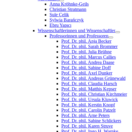
Anna Kröhnke-Geils
Christian Stratmann
Şule Çelik
Sylwia Barańczyk
Ebru Yapıcı
Wissenschaftlerinnen und Wissenschaftler
Professorinnen und Professoren
Prof. Dr. phil. Anja Becker
Prof. Dr. phil. Sarah Brommer
Prof. Dr. phil. Julia Brühne
Prof. Dr. phil. Marcus Callies
Prof. Dr. phil. Andrea Daase
Prof. Dr. phil. Sabine Doff
Prof. Dr. phil. Axel Dunker
Prof. Dr. phil. Andreas Grünewald
Prof. Dr. phil. Claudia Harsch
Prof. Dr. phil. Matthis Kepser
Prof. Dr. phil. Christian Kirchmeier
Prof. Dr. phil. Ursula Kluwick
Prof. Dr. phil. Kerstin Knopf
Prof. Dr. phil. Carolin Patzelt
Prof. Dr. phil. Arne Peters
Prof. Dr. phil. Sabine Schlickers
Prof. Dr. phil. Karen Struve
Prof. Dr. phil. Ingo H. Warnke