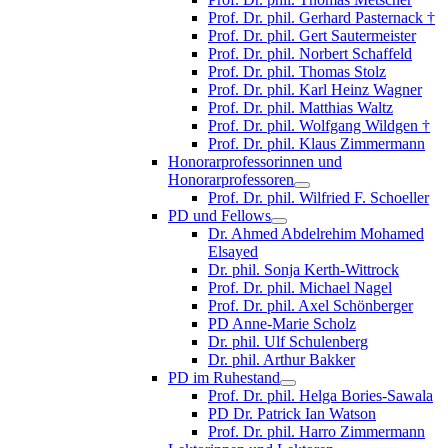
Prof. Dr. phil. Gerhard Pasternack †
Prof. Dr. phil. Gert Sautermeister
Prof. Dr. phil. Norbert Schaffeld
Prof. Dr. phil. Thomas Stolz
Prof. Dr. phil. Karl Heinz Wagner
Prof. Dr. phil. Matthias Waltz
Prof. Dr. phil. Wolfgang Wildgen †
Prof. Dr. phil. Klaus Zimmermann
Honorarprofessorinnen und
Honorarprofessoren
Prof. Dr. phil. Wilfried F. Schoeller
PD und Fellows
Dr. Ahmed Abdelrehim Mohamed
Elsayed
Dr. phil. Sonja Kerth-Wittrock
Prof. Dr. phil. Michael Nagel
Prof. Dr. phil. Axel Schönberger
PD Anne-Marie Scholz
Dr. phil. Ulf Schulenberg
Dr. phil. Arthur Bakker
PD im Ruhestand
Prof. Dr. phil. Helga Bories-Sawala
PD Dr. Patrick Ian Watson
Prof. Dr. phil. Harro Zimmermann