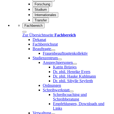
Forschung
Studium
Internationales
Transfer
Fachbereich
Zur Übersichtsseite
Fachbereich
Dekanat
Fachbereichsrat
Beauftragte
Frauenbeauftragtenkollektiv
Studienzentrum
Ansprechpersonen
Katrin Brünjes
Dr. phil. Henrike Evers
Dr. phil. Hauke Kuhlmann
Dr. phil. Sibylle Seyferth
Ordnungen
Schreibwerkstatt
Schreibcoaching und
Schreibberatung
Empfehlungen, Downloads und
Links
Verwaltung