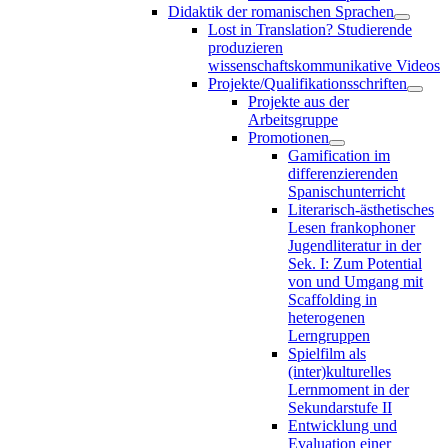
Didaktik der romanischen Sprachen
Lost in Translation? Studierende
produzieren
wissenschaftskommunikative Videos
Projekte/Qualifikationsschriften
Projekte aus der
Arbeitsgruppe
Promotionen
Gamification im
differenzierenden
Spanischunterricht
Literarisch-ästhetisches
Lesen frankophoner
Jugendliteratur in der
Sek. I: Zum Potential
von und Umgang mit
Scaffolding in
heterogenen
Lerngruppen
Spielfilm als
(inter)kulturelles
Lernmoment in der
Sekundarstufe II
Entwicklung und
Evaluation einer