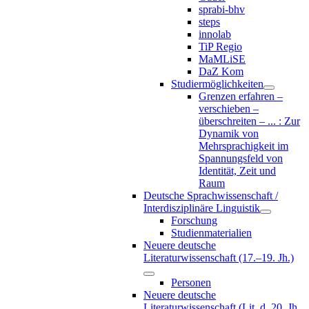
sprabi-bhv
steps
innolab
TiP Regio
MaMLiSE
DaZ Kom
Studiermöglichkeiten
Grenzen erfahren –
verschieben –
überschreiten – ... : Zur
Dynamik von
Mehrsprachigkeit im
Spannungsfeld von
Identität, Zeit und
Raum
Deutsche Sprachwissenschaft /
Interdisziplinäre Linguistik
Forschung
Studienmaterialien
Neuere deutsche
Literaturwissenschaft (17.–19. Jh.)
Personen
Neuere deutsche
Literaturwissenschaft (Lit. d. 20. Jh.,