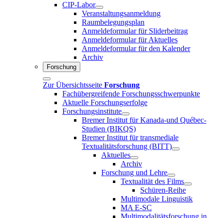
CIP-Labor
Veranstaltungsanmeldung
Raumbelegungsplan
Anmeldeformular für Sliderbeitrag
Anmeldeformular für Aktuelles
Anmeldeformular für den Kalender
Archiv
Forschung
Zur Übersichtsseite
Forschung
Fachübergreifende Forschungsschwerpunkte
Aktuelle Forschungserfolge
Forschungsinstitute
Bremer Institut für Kanada-und Québec-
Studien (BIKQS)
Bremer Institut für transmediale
Textualitätsforschung (BITT)
Aktuelles
Archiv
Forschung und Lehre
Textualität des Films
Schüren-Reihe
Multimodale Linguistik
MA E-SC
Multimodalitätsforschung in