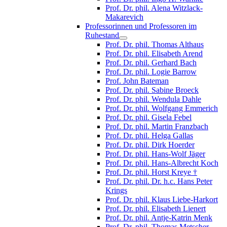
Prof. Dr. phil. Alena Witzlack-
Makarevich
Professorinnen und Professoren im
Ruhestand
Prof. Dr. phil. Thomas Althaus
Prof. Dr. phil. Elisabeth Arend
Prof. Dr. phil. Gerhard Bach
Prof. Dr. phil. Logie Barrow
Prof. John Bateman
Prof. Dr. phil. Sabine Broeck
Prof. Dr. phil. Wendula Dahle
Prof. Dr. phil. Wolfgang Emmerich
Prof. Dr. phil. Gisela Febel
Prof. Dr. phil. Martin Franzbach
Prof. Dr. phil. Helga Gallas
Prof. Dr. phil. Dirk Hoerder
Prof. Dr. phil. Hans-Wolf Jäger
Prof. Dr. phil. Hans-Albrecht Koch
Prof. Dr. phil. Horst Kreye †
Prof. Dr. phil. Dr. h.c. Hans Peter
Krings
Prof. Dr. phil. Klaus Liebe-Harkort
Prof. Dr. phil. Elisabeth Lienert
Prof. Dr. phil. Antje-Katrin Menk
Prof. Dr. phil. Thomas Metscher