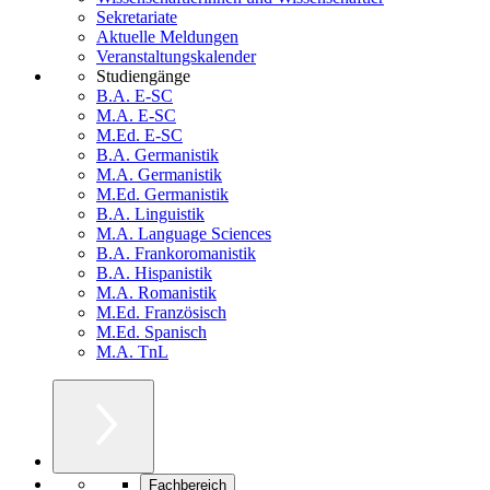
Sekretariate
Aktuelle Meldungen
Veranstaltungskalender
Studiengänge
B.A. E-SC
M.A. E-SC
M.Ed. E-SC
B.A. Germanistik
M.A. Germanistik
M.Ed. Germanistik
B.A. Linguistik
M.A. Language Sciences
B.A. Frankoromanistik
B.A. Hispanistik
M.A. Romanistik
M.Ed. Französisch
M.Ed. Spanisch
M.A. TnL
Fachbereich