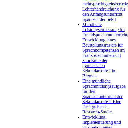
mehrsprachigkeitsberück
Lehrerhandreichung für
den Anfangsunterricht
Spanisch der Sek I
Mündliche
Leistungsermessung im
Fremdsprachenunterricht
Entwicklung eines
Beurteilungsrasters für
Sprechkompetenzen im
Französischunterricht
zum Ende der
gymnasialen
Sekundarstufe I in
Bremen.
Eine mündliche
Sprachmittlungsaufgabe
für den
Spanischunterricht der
Sekundarstufe I: Eine
Design-Based
Research-Studie.
Entwicklung,
Implementierung und
Evaluation eines