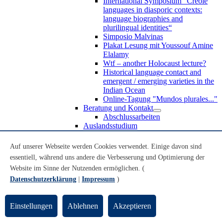
International Symposium “Creole
languages in diasporic contexts:
language biographies and
plurilingual identities“
Simposio Malvinas
Plakat Lesung mit Youssouf Amine
Elalamy
Wtf – another Holocaust lecture?
Historical language contact and
emergent / emerging varieties in the
Indian Ocean
Online-Tagung "Mundos plurales..."
Beratung und Kontakt
Abschlussarbeiten
Auslandsstudium
Forschung
WoC Lab
Auf unserer Webseite werden Cookies verwendet. Einige davon sind
Spanische Black Diaspora
essentiell, während uns andere die Verbesserung und Optimierung der
Promotionen
Website im Sinne der Nutzenden ermöglichen. (
Habilitationen
Nachwuchsförderung
Datenschutzerklärung
|
Impressum
)
Forschungsinstitute und
Forschungszentren
Studienkommission
Einstellungen
Ablehnen
Akzeptieren
TnL