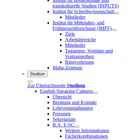
Institut für postkoloniale und
transkulturelle Studien (INPUTS)
Institut für Schreibwissenschaft
Mitglieder
Institut für Mittelalter- und
Frühneuzeitforschung (IMFF)
Ziele
Arbeitsbereiche
Mitglieder
Tagungen, Vorträge und
Vortragsreihen
Ringvorlesung
Malta-Zentrum
Studium
Zur Übersichtsseite
Studium
English-Speaking Cultures
Übersicht
Beratung und Kontakt
Lehrveranstaltungen
Personen
Sekretariate
B.A. E-SC
Weitere Informationen
Fächerkombinationen