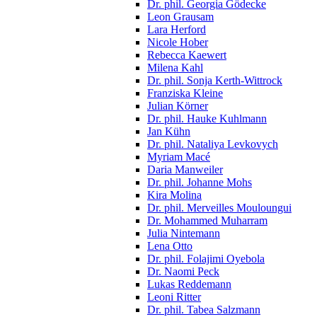
Dr. phil. Georgia Gödecke
Leon Grausam
Lara Herford
Nicole Hober
Rebecca Kaewert
Milena Kahl
Dr. phil. Sonja Kerth-Wittrock
Franziska Kleine
Julian Körner
Dr. phil. Hauke Kuhlmann
Jan Kühn
Dr. phil. Nataliya Levkovych
Myriam Macé
Daria Manweiler
Dr. phil. Johanne Mohs
Kira Molina
Dr. phil. Merveilles Mouloungui
Dr. Mohammed Muharram
Julia Nintemann
Lena Otto
Dr. phil. Folajimi Oyebola
Dr. Naomi Peck
Lukas Reddemann
Leoni Ritter
Dr. phil. Tabea Salzmann