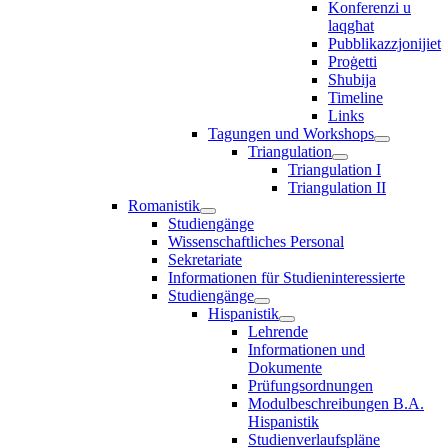
Konferenzi u
laqgħat
Pubblikazzjonijiet
Proġetti
Sħubija
Timeline
Links
Tagungen und Workshops
Triangulation
Triangulation I
Triangulation II
Romanistik
Studiengänge
Wissenschaftliches Personal
Sekretariate
Informationen für Studieninteressierte
Studiengänge
Hispanistik
Lehrende
Informationen und
Dokumente
Prüfungsordnungen
Modulbeschreibungen B.A.
Hispanistik
Studienverlaufspläne