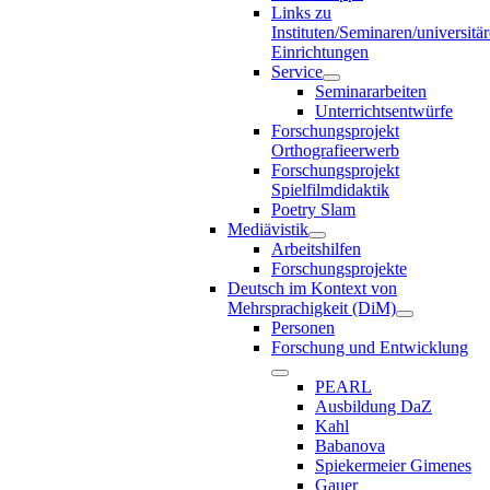
Links zu
Instituten/Seminaren/universitä
Einrichtungen
Service
Seminararbeiten
Unterrichtsentwürfe
Forschungsprojekt
Orthografieerwerb
Forschungsprojekt
Spielfilmdidaktik
Poetry Slam
Mediävistik
Arbeitshilfen
Forschungsprojekte
Deutsch im Kontext von
Mehrsprachigkeit (DiM)
Personen
Forschung und Entwicklung
PEARL
Ausbildung DaZ
Kahl
Babanova
Spiekermeier Gimenes
Gauer