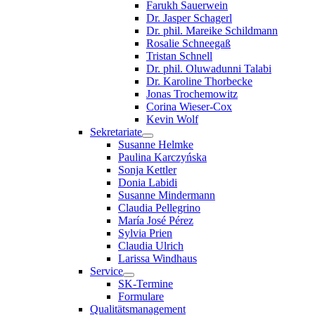
Farukh Sauerwein
Dr. Jasper Schagerl
Dr. phil. Mareike Schildmann
Rosalie Schneegaß
Tristan Schnell
Dr. phil. Oluwadunni Talabi
Dr. Karoline Thorbecke
Jonas Trochemowitz
Corina Wieser-Cox
Kevin Wolf
Sekretariate
Susanne Helmke
Paulina Karczyńska
Sonja Kettler
Donia Labidi
Susanne Mindermann
Claudia Pellegrino
María José Pérez
Sylvia Prien
Claudia Ulrich
Larissa Windhaus
Service
SK-Termine
Formulare
Qualitätsmanagement