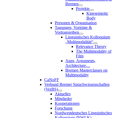
Bremen
Projekte
Kinesemiotic
Body
Personen & Organisation
Tagungen, Vorträge &
Vortragsreihen
Linguistisches Kolloquium
„Multimodalität“
Relevance Theory
The Multimodality of
Film
Apps, Arguments,
Architecture…
Bremen Masterclasses on
Multimodality
CaNoFF
Verbund Bremer Sprachwissenschaften
(VerBS)
Aktuelles
Mitglieder
Kooperationen
Forschung
Nordwestdeutsches Linguistisches
Kolloquium (NWLK)