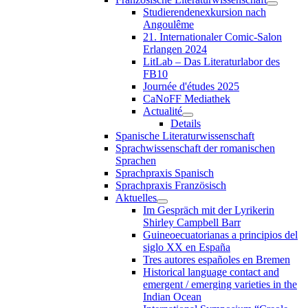
Studierendenexkursion nach
Angoulême
21. Internationaler Comic-Salon
Erlangen 2024
LitLab – Das Literaturlabor des
FB10
Journée d'études 2025
CaNoFF Mediathek
Actualité
Details
Spanische Literaturwissenschaft
Sprachwissenschaft der romanischen
Sprachen
Sprachpraxis Spanisch
Sprachpraxis Französisch
Aktuelles
Im Gespräch mit der Lyrikerin
Shirley Campbell Barr
Guineoecuatorianas a principios del
siglo XX en España
Tres autores españoles en Bremen
Historical language contact and
emergent / emerging varieties in the
Indian Ocean