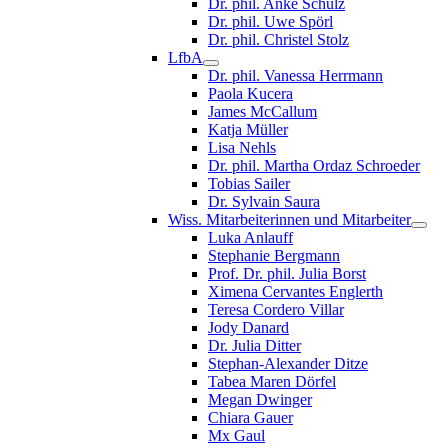
Dr. phil. Anke Schulz
Dr. phil. Uwe Spörl
Dr. phil. Christel Stolz
LfbA
Dr. phil. Vanessa Herrmann
Paola Kucera
James McCallum
Katja Müller
Lisa Nehls
Dr. phil. Martha Ordaz Schroeder
Tobias Sailer
Dr. Sylvain Saura
Wiss. Mitarbeiterinnen und Mitarbeiter
Luka Anlauff
Stephanie Bergmann
Prof. Dr. phil. Julia Borst
Ximena Cervantes Englerth
Teresa Cordero Villar
Jody Danard
Dr. Julia Ditter
Stephan-Alexander Ditze
Tabea Maren Dörfel
Megan Dwinger
Chiara Gauer
Mx Gaul