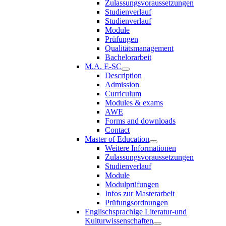
Zulassungsvoraussetzungen
Studienverlauf
Studienverlauf
Module
Prüfungen
Qualitätsmanagement
Bachelorarbeit
M.A. E-SC
Description
Admission
Curriculum
Modules & exams
AWE
Forms and downloads
Contact
Master of Education
Weitere Informationen
Zulassungsvoraussetzungen
Studienverlauf
Module
Modulprüfungen
Infos zur Masterarbeit
Prüfungsordnungen
Englischsprachige Literatur-und
Kulturwissenschaften