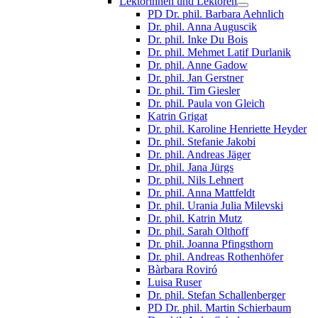
Lektorinnen und Lektoren
PD Dr. phil. Barbara Aehnlich
Dr. phil. Anna Auguscik
Dr. phil. Inke Du Bois
Dr. phil. Mehmet Latif Durlanik
Dr. phil. Anne Gadow
Dr. phil. Jan Gerstner
Dr. phil. Tim Giesler
Dr. phil. Paula von Gleich
Katrin Grigat
Dr. phil. Karoline Henriette Heyder
Dr. phil. Stefanie Jakobi
Dr. phil. Andreas Jäger
Dr. phil. Jana Jürgs
Dr. phil. Nils Lehnert
Dr. phil. Anna Mattfeldt
Dr. phil. Urania Julia Milevski
Dr. phil. Katrin Mutz
Dr. phil. Sarah Olthoff
Dr. phil. Joanna Pfingsthorn
Dr. phil. Andreas Rothenhöfer
Bàrbara Roviró
Luisa Ruser
Dr. phil. Stefan Schallenberger
PD Dr. phil. Martin Schierbaum