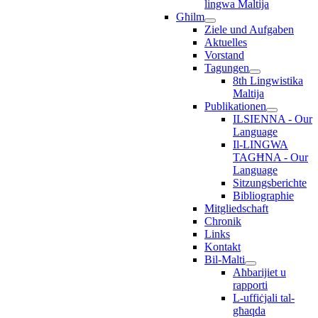
lingwa Maltija
Għilm
Ziele und Aufgaben
Aktuelles
Vorstand
Tagungen
8th Lingwistika
Maltija
Publikationen
ILSIENNA - Our
Language
Il-LINGWA
TAGĦNA - Our
Language
Sitzungsberichte
Bibliographie
Mitgliedschaft
Chronik
Links
Kontakt
Bil-Malti
Aħbarijiet u
rapporti
L-uffiċjali tal-
għaqda