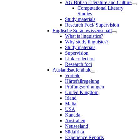
AG British Literature and Culture
Computational Literary
Studies
Study materials
Research Foci/ Supervision
Englische Sprachwissenschaft
What is linguistics?
Why study linguistcs?
Study materials
Supervision
Link collection
Research foci
Auslandsaufenthalt
Vorteile
Härtefallregelung
Prüfungsordnungen
United Kingdom
Irland
Malta
USA
Kanada
Australien
Neuseeland
Südafrika
Experience Reports