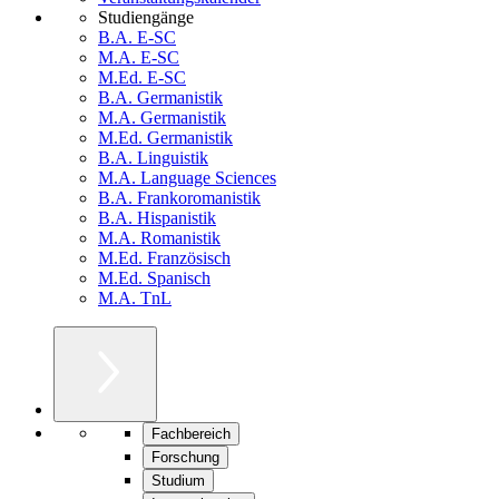
Studiengänge
B.A. E-SC
M.A. E-SC
M.Ed. E-SC
B.A. Germanistik
M.A. Germanistik
M.Ed. Germanistik
B.A. Linguistik
M.A. Language Sciences
B.A. Frankoromanistik
B.A. Hispanistik
M.A. Romanistik
M.Ed. Französisch
M.Ed. Spanisch
M.A. TnL
Fachbereich
Forschung
Studium