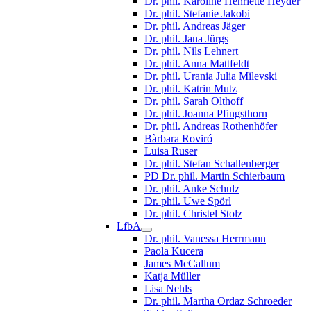
Dr. phil. Karoline Henriette Heyder
Dr. phil. Stefanie Jakobi
Dr. phil. Andreas Jäger
Dr. phil. Jana Jürgs
Dr. phil. Nils Lehnert
Dr. phil. Anna Mattfeldt
Dr. phil. Urania Julia Milevski
Dr. phil. Katrin Mutz
Dr. phil. Sarah Olthoff
Dr. phil. Joanna Pfingsthorn
Dr. phil. Andreas Rothenhöfer
Bàrbara Roviró
Luisa Ruser
Dr. phil. Stefan Schallenberger
PD Dr. phil. Martin Schierbaum
Dr. phil. Anke Schulz
Dr. phil. Uwe Spörl
Dr. phil. Christel Stolz
LfbA
Dr. phil. Vanessa Herrmann
Paola Kucera
James McCallum
Katja Müller
Lisa Nehls
Dr. phil. Martha Ordaz Schroeder