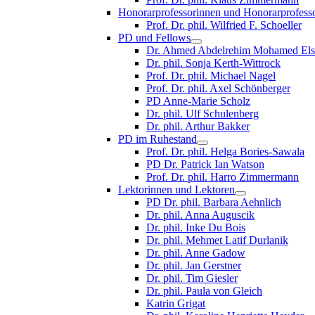
Honorarprofessorinnen und Honorarprofess
Prof. Dr. phil. Wilfried F. Schoeller
PD und Fellows
Dr. Ahmed Abdelrehim Mohamed Els
Dr. phil. Sonja Kerth-Wittrock
Prof. Dr. phil. Michael Nagel
Prof. Dr. phil. Axel Schönberger
PD Anne-Marie Scholz
Dr. phil. Ulf Schulenberg
Dr. phil. Arthur Bakker
PD im Ruhestand
Prof. Dr. phil. Helga Bories-Sawala
PD Dr. Patrick Ian Watson
Prof. Dr. phil. Harro Zimmermann
Lektorinnen und Lektoren
PD Dr. phil. Barbara Aehnlich
Dr. phil. Anna Auguscik
Dr. phil. Inke Du Bois
Dr. phil. Mehmet Latif Durlanik
Dr. phil. Anne Gadow
Dr. phil. Jan Gerstner
Dr. phil. Tim Giesler
Dr. phil. Paula von Gleich
Katrin Grigat