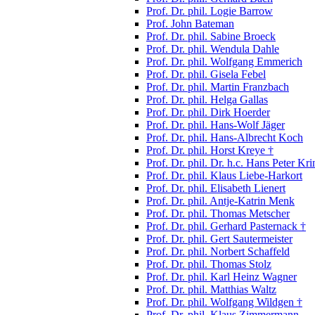
Prof. Dr. phil. Logie Barrow
Prof. John Bateman
Prof. Dr. phil. Sabine Broeck
Prof. Dr. phil. Wendula Dahle
Prof. Dr. phil. Wolfgang Emmerich
Prof. Dr. phil. Gisela Febel
Prof. Dr. phil. Martin Franzbach
Prof. Dr. phil. Helga Gallas
Prof. Dr. phil. Dirk Hoerder
Prof. Dr. phil. Hans-Wolf Jäger
Prof. Dr. phil. Hans-Albrecht Koch
Prof. Dr. phil. Horst Kreye †
Prof. Dr. phil. Dr. h.c. Hans Peter Kri
Prof. Dr. phil. Klaus Liebe-Harkort
Prof. Dr. phil. Elisabeth Lienert
Prof. Dr. phil. Antje-Katrin Menk
Prof. Dr. phil. Thomas Metscher
Prof. Dr. phil. Gerhard Pasternack †
Prof. Dr. phil. Gert Sautermeister
Prof. Dr. phil. Norbert Schaffeld
Prof. Dr. phil. Thomas Stolz
Prof. Dr. phil. Karl Heinz Wagner
Prof. Dr. phil. Matthias Waltz
Prof. Dr. phil. Wolfgang Wildgen †
Prof. Dr. phil. Klaus Zimmermann