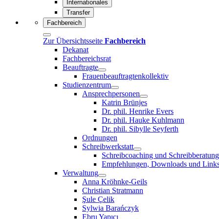
Internationales
Transfer
Fachbereich
Zur Übersichtsseite
Fachbereich
Dekanat
Fachbereichsrat
Beauftragte
Frauenbeauftragtenkollektiv
Studienzentrum
Ansprechpersonen
Katrin Brünjes
Dr. phil. Henrike Evers
Dr. phil. Hauke Kuhlmann
Dr. phil. Sibylle Seyferth
Ordnungen
Schreibwerkstatt
Schreibcoaching und Schreibberatung
Empfehlungen, Downloads und Link
Verwaltung
Anna Kröhnke-Geils
Christian Stratmann
Şule Çelik
Sylwia Barańczyk
Ebru Yapıcı