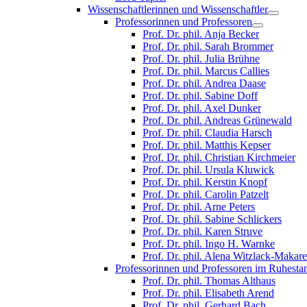
Wissenschaftlerinnen und Wissenschaftler
Professorinnen und Professoren
Prof. Dr. phil. Anja Becker
Prof. Dr. phil. Sarah Brommer
Prof. Dr. phil. Julia Brühne
Prof. Dr. phil. Marcus Callies
Prof. Dr. phil. Andrea Daase
Prof. Dr. phil. Sabine Doff
Prof. Dr. phil. Axel Dunker
Prof. Dr. phil. Andreas Grünewald
Prof. Dr. phil. Claudia Harsch
Prof. Dr. phil. Matthis Kepser
Prof. Dr. phil. Christian Kirchmeier
Prof. Dr. phil. Ursula Kluwick
Prof. Dr. phil. Kerstin Knopf
Prof. Dr. phil. Carolin Patzelt
Prof. Dr. phil. Arne Peters
Prof. Dr. phil. Sabine Schlickers
Prof. Dr. phil. Karen Struve
Prof. Dr. phil. Ingo H. Warnke
Prof. Dr. phil. Alena Witzlack-Makar
Professorinnen und Professoren im Ruhesta
Prof. Dr. phil. Thomas Althaus
Prof. Dr. phil. Elisabeth Arend
Prof. Dr. phil. Gerhard Bach