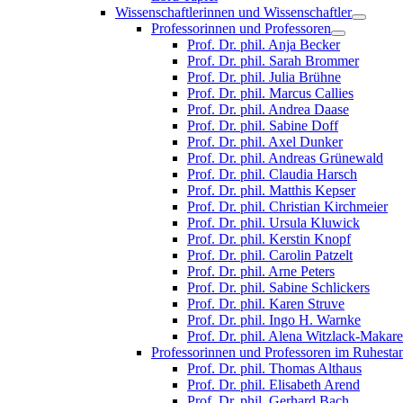
Wissenschaftlerinnen und Wissenschaftler
Professorinnen und Professoren
Prof. Dr. phil. Anja Becker
Prof. Dr. phil. Sarah Brommer
Prof. Dr. phil. Julia Brühne
Prof. Dr. phil. Marcus Callies
Prof. Dr. phil. Andrea Daase
Prof. Dr. phil. Sabine Doff
Prof. Dr. phil. Axel Dunker
Prof. Dr. phil. Andreas Grünewald
Prof. Dr. phil. Claudia Harsch
Prof. Dr. phil. Matthis Kepser
Prof. Dr. phil. Christian Kirchmeier
Prof. Dr. phil. Ursula Kluwick
Prof. Dr. phil. Kerstin Knopf
Prof. Dr. phil. Carolin Patzelt
Prof. Dr. phil. Arne Peters
Prof. Dr. phil. Sabine Schlickers
Prof. Dr. phil. Karen Struve
Prof. Dr. phil. Ingo H. Warnke
Prof. Dr. phil. Alena Witzlack-Makar
Professorinnen und Professoren im Ruhesta
Prof. Dr. phil. Thomas Althaus
Prof. Dr. phil. Elisabeth Arend
Prof. Dr. phil. Gerhard Bach