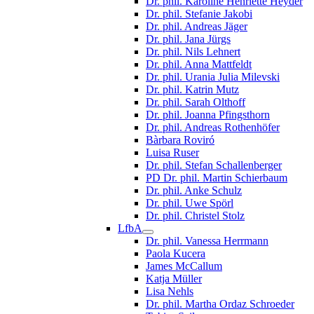
Dr. phil. Karoline Henriette Heyder
Dr. phil. Stefanie Jakobi
Dr. phil. Andreas Jäger
Dr. phil. Jana Jürgs
Dr. phil. Nils Lehnert
Dr. phil. Anna Mattfeldt
Dr. phil. Urania Julia Milevski
Dr. phil. Katrin Mutz
Dr. phil. Sarah Olthoff
Dr. phil. Joanna Pfingsthorn
Dr. phil. Andreas Rothenhöfer
Bàrbara Roviró
Luisa Ruser
Dr. phil. Stefan Schallenberger
PD Dr. phil. Martin Schierbaum
Dr. phil. Anke Schulz
Dr. phil. Uwe Spörl
Dr. phil. Christel Stolz
LfbA
Dr. phil. Vanessa Herrmann
Paola Kucera
James McCallum
Katja Müller
Lisa Nehls
Dr. phil. Martha Ordaz Schroeder