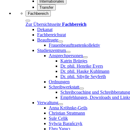
Internationales
Transfer
Fachbereich
Zur Übersichtsseite
Fachbereich
Dekanat
Fachbereichsrat
Beauftragte
Frauenbeauftragtenkollektiv
Studienzentrum
Ansprechpersonen
Katrin Brünjes
Dr. phil. Henrike Evers
Dr. phil. Hauke Kuhlmann
Dr. phil. Sibylle Seyferth
Ordnungen
Schreibwerkstatt
Schreibcoaching und Schreibberatung
Empfehlungen, Downloads und Link
Verwaltung
Anna Kröhnke-Geils
Christian Stratmann
Şule Çelik
Sylwia Barańczyk
Ebru Yapıcı