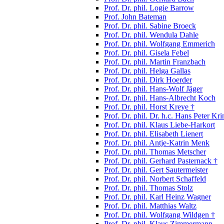
Prof. Dr. phil. Logie Barrow
Prof. John Bateman
Prof. Dr. phil. Sabine Broeck
Prof. Dr. phil. Wendula Dahle
Prof. Dr. phil. Wolfgang Emmerich
Prof. Dr. phil. Gisela Febel
Prof. Dr. phil. Martin Franzbach
Prof. Dr. phil. Helga Gallas
Prof. Dr. phil. Dirk Hoerder
Prof. Dr. phil. Hans-Wolf Jäger
Prof. Dr. phil. Hans-Albrecht Koch
Prof. Dr. phil. Horst Kreye †
Prof. Dr. phil. Dr. h.c. Hans Peter Kri
Prof. Dr. phil. Klaus Liebe-Harkort
Prof. Dr. phil. Elisabeth Lienert
Prof. Dr. phil. Antje-Katrin Menk
Prof. Dr. phil. Thomas Metscher
Prof. Dr. phil. Gerhard Pasternack †
Prof. Dr. phil. Gert Sautermeister
Prof. Dr. phil. Norbert Schaffeld
Prof. Dr. phil. Thomas Stolz
Prof. Dr. phil. Karl Heinz Wagner
Prof. Dr. phil. Matthias Waltz
Prof. Dr. phil. Wolfgang Wildgen †
Prof. Dr. phil. Klaus Zimmermann