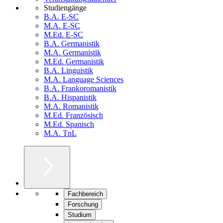
Studiengänge
B.A. E-SC
M.A. E-SC
M.Ed. E-SC
B.A. Germanistik
M.A. Germanistik
M.Ed. Germanistik
B.A. Linguistik
M.A. Language Sciences
B.A. Frankoromanistik
B.A. Hispanistik
M.A. Romanistik
M.Ed. Französisch
M.Ed. Spanisch
M.A. TnL
Fachbereich
Forschung
Studium