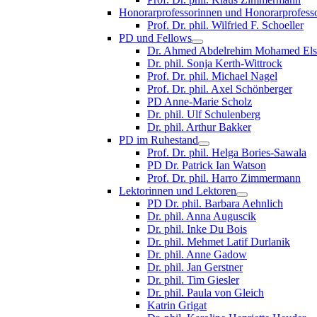
Honorarprofessorinnen und Honorarprofess
Prof. Dr. phil. Wilfried F. Schoeller
PD und Fellows
Dr. Ahmed Abdelrehim Mohamed Els
Dr. phil. Sonja Kerth-Wittrock
Prof. Dr. phil. Michael Nagel
Prof. Dr. phil. Axel Schönberger
PD Anne-Marie Scholz
Dr. phil. Ulf Schulenberg
Dr. phil. Arthur Bakker
PD im Ruhestand
Prof. Dr. phil. Helga Bories-Sawala
PD Dr. Patrick Ian Watson
Prof. Dr. phil. Harro Zimmermann
Lektorinnen und Lektoren
PD Dr. phil. Barbara Aehnlich
Dr. phil. Anna Auguscik
Dr. phil. Inke Du Bois
Dr. phil. Mehmet Latif Durlanik
Dr. phil. Anne Gadow
Dr. phil. Jan Gerstner
Dr. phil. Tim Giesler
Dr. phil. Paula von Gleich
Katrin Grigat