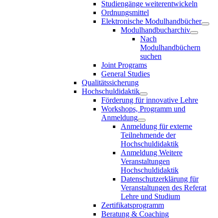
Studiengänge weiterentwickeln
Ordnungsmittel
Elektronische Modulhandbücher
Modulhandbucharchiv
Nach
Modulhandbüchern
suchen
Joint Programs
General Studies
Qualitätssicherung
Hochschuldidaktik
Förderung für innovative Lehre
Workshops, Programm und
Anmeldung
Anmeldung für externe
Teilnehmende der
Hochschuldidaktik
Anmeldung Weitere
Veranstaltungen
Hochschuldidaktik
Datenschutzerklärung für
Veranstaltungen des Referat
Lehre und Studium
Zertifikatsprogramm
Beratung & Coaching