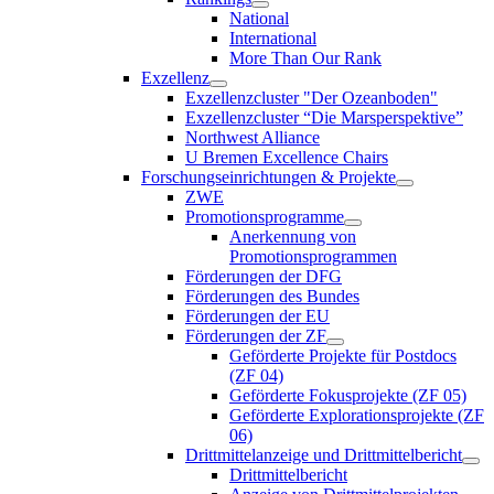
National
International
More Than Our Rank
Exzellenz
Exzellenzcluster "Der Ozeanboden"
Exzellenzcluster “Die Marsperspektive”
Northwest Alliance
U Bremen Excellence Chairs
Forschungseinrichtungen & Projekte
ZWE
Promotionsprogramme
Anerkennung von
Promotionsprogrammen
Förderungen der DFG
Förderungen des Bundes
Förderungen der EU
Förderungen der ZF
Geförderte Projekte für Postdocs
(ZF 04)
Geförderte Fokusprojekte (ZF 05)
Geförderte Explorationsprojekte (ZF
06)
Drittmittelanzeige und Drittmittelbericht
Drittmittelbericht