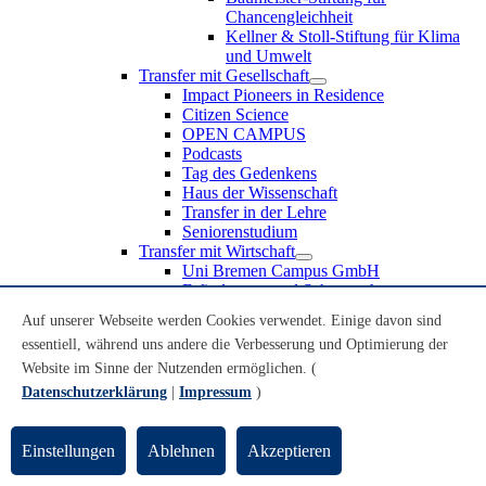
Chancengleichheit
Kellner & Stoll-Stiftung für Klima
und Umwelt
Transfer mit Gesellschaft
Impact Pioneers in Residence
Citizen Science
OPEN CAMPUS
Podcasts
Tag des Gedenkens
Haus der Wissenschaft
Transfer in der Lehre
Seniorenstudium
Transfer mit Wirtschaft
Uni Bremen Campus GmbH
Erfindungen und Schutzrechte
Partnerschaften und Beteiligungen
Auf unserer Webseite werden Cookies verwendet. Einige davon sind
Recruiting an der Universität Bremen
essentiell, während uns andere die Verbesserung und Optimierung der
Weiterbildung an der Universität Bremen
Transfer mit Schule
Website im Sinne der Nutzenden ermöglichen. (
Schülerinnen und Schüler
Datenschutzerklärung
|
Impressum
)
MINT-Schnupperstudium
Schulklassen
Lehrkräfte
Einstellungen
Ablehnen
Akzeptieren
Gründungsunterstützung
UniTransfer - Servicestelle für Transferaktivitäten