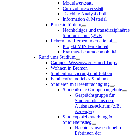
Modulwerkstatt
Curriculumswerkstatt
Teaching Analysis Poll
Information & Material
Projekte fördern
Nachhaltiges und transdisziplinäres
Studium - nuts@UB
Lehren und Lernen international
Projekt MINTernational
Erasmus-Lehrendenmobilität
Rund ums Studium
Campus: Wissenswertes und Tipps
Wohnen in Bremen
Studienfinanzierung und Jobben
Familienfreundliches Studium
Studieren mit Beeinträchtigung
Studentische Gruppenangebote
Gesprächsgruppe für
Studierende aus dem
Autismusspektrum (z.B.
Asperger)
Studienplatzbewerbung &
Studieneinstieg
Nachteilsausgleich beim
Erbringen der