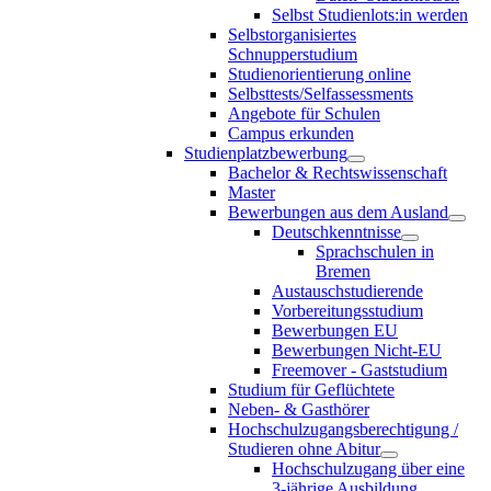
Selbst Studienlots:in werden
Selbstorganisiertes
Schnupperstudium
Studienorientierung online
Selbsttests/Selfassessments
Angebote für Schulen
Campus erkunden
Studienplatzbewerbung
Bachelor & Rechtswissenschaft
Master
Bewerbungen aus dem Ausland
Deutschkenntnisse
Sprachschulen in
Bremen
Austauschstudierende
Vorbereitungsstudium
Bewerbungen EU
Bewerbungen Nicht-EU
Freemover - Gaststudium
Studium für Geflüchtete
Neben- & Gasthörer
Hochschulzugangsberechtigung /
Studieren ohne Abitur
Hochschulzugang über eine
3-jährige Ausbildung