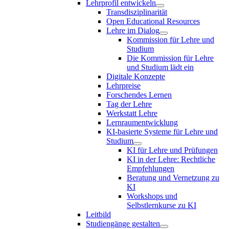
Lehrprofil entwickeln
Transdisziplinarität
Open Educational Resources
Lehre im Dialog
Kommission für Lehre und
Studium
Die Kommission für Lehre
und Studium lädt ein
Digitale Konzepte
Lehrpreise
Forschendes Lernen
Tag der Lehre
Werkstatt Lehre
Lernraumentwicklung
KI-basierte Systeme für Lehre und
Studium
KI für Lehre und Prüfungen
KI in der Lehre: Rechtliche
Empfehlungen
Beratung und Vernetzung zu
KI
Workshops und
Selbstlernkurse zu KI
Leitbild
Studiengänge gestalten