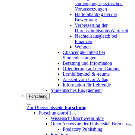
studiengangsspezifischen
Voraussetzungen
Härtefallantrag bei der
Bewerbung
Verbesserung der
Durchschnittsnote/Wartezeit
Nachteilsausgleich bei
Finanzen
Wohnen
Chancengleichheit bei
Studienleistungen
Beratung und Information
Orientierung auf dem Campus
Lernhilfsmittel & -räume
Auszeit vom Uni-Alltag
Information für Lehrende
Studentisches Engagement
Forschung
Zur Übersichtsseite
Forschung
Forschungsprofil
Wissenschaftsschwerpunkte
Open Access an der Universität Bremen
Predatory Publishing
Rankings