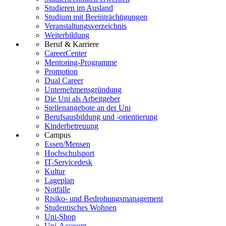
Studieren im Ausland
Studium mit Beeinträchtigungen
Veranstaltungsverzeichnis
Weiterbildung
Beruf & Karriere
CareerCenter
Mentoring-Programme
Promotion
Dual Career
Unternehmensgründung
Die Uni als Arbeitgeber
Stellenangebote an der Uni
Berufsausbildung und -orientierung
Kinderbetreuung
Campus
Essen/Mensen
Hochschulsport
IT-Servicedesk
Kultur
Lageplan
Notfälle
Risiko- und Bedrohungsmanagement
Studentisches Wohnen
Uni-Shop
Uni-Account