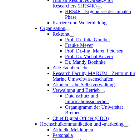
Human Resources Strategy for
Researchers (HRS4R)
HRS4R - Ergebnisse der initialen
Phase
Karriere und Weiterbildung
Organisation
Rektorat
Prof. Dr. Jutta Günther
Frauke Meyer
Prof. Dr.-Ing. Maren Petersen
Prof. Dr. Michal Kucera
Dr. Mandy Boehnke
Alle Fachbereiche
Research Faculty MARUM - Zentrum für
Marine Umweltwissenschaften
Akademische Selbstverwaltung
Verwaltung und Betrieb
Datenschutz und
Informationssicherheit
Organigramm der Universität
Bremen
Chief Digital Officer (CDO)
Hochschulkommunikation und -marketing
Aktuelle Meldungen
Personalia