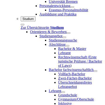
Universität Bremen
Personalentwicklung
Erasmus-Personalmobilität
Ausbildung und Praktika
Studium
Zur Übersichtsseite
Studium
Orientieren & Bewerben
Studienangebot
Studiengangssuche
Abschlüsse
Bachelor & Master
Lehramt
Rechtswissenschaft (Erste
juristische Prüfung / Bachelor
of Laws)
Bachelor fachwissenschaftlich
Vollfach-Bachelor
Zwei-Fächer-Bachelor
Überschneidungsfreies
Lehrangebot
Lehramt
Grundschule
Gymnasium/Oberschule
Inklusive