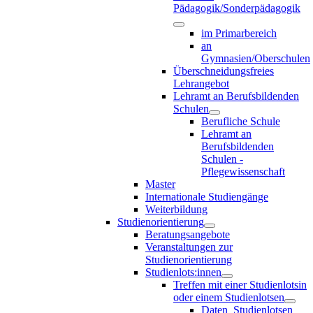
Pädagogik/Sonderpädagogik
im Primarbereich
an
Gymnasien/Oberschulen
Überschneidungsfreies
Lehrangebot
Lehramt an Berufsbildenden
Schulen
Berufliche Schule
Lehramt an
Berufsbildenden
Schulen -
Pflegewissenschaft
Master
Internationale Studiengänge
Weiterbildung
Studienorientierung
Beratungsangebote
Veranstaltungen zur
Studienorientierung
Studienlots:innen
Treffen mit einer Studienlotsin
oder einem Studienlotsen
Daten_Studienlotsen