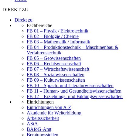
DIREKT ZU
Direkt zu
Fachbereiche
FB 01 – Physik / Elektrotechnik
FB 02 – Biologie / Chemie
FB 03 – Mathematik / Informatik
FB 04 – Produktionstechnik – Maschinenbau &
Verfahrenstechnik
FB 05 – Geowissenschaften
FB 06 – Rechtswissenschaft
FB 07 – Wirtschaftswissenschaft
FB 08 – Sozialwissenschaften
FB 09 – Kulturwissenschaften
FB 10 – Sprach- und Literaturwissenschaften
FB 11 – Human- und Gesundheitswissenschaften
FB 12 – Erziehungs- und Bildungswissenschaften
Einrichtungen
Einrichtungen von A-Z
Akademie für Weiterbildung
Arbeitssicherheit
AStA
BAföG-Amt
Beratungsstellen