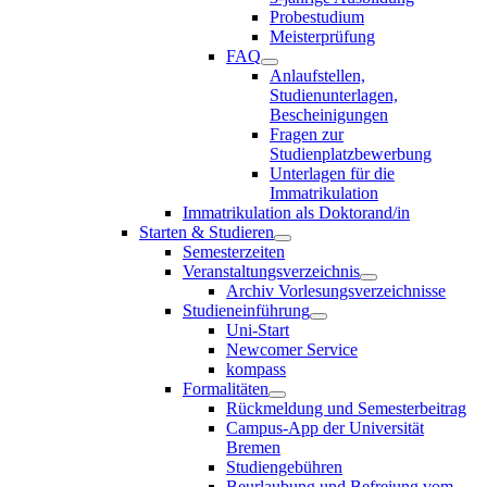
Probestudium
Meisterprüfung
FAQ
Anlaufstellen,
Studienunterlagen,
Bescheinigungen
Fragen zur
Studienplatzbewerbung
Unterlagen für die
Immatrikulation
Immatrikulation als Doktorand/in
Starten & Studieren
Semesterzeiten
Veranstaltungsverzeichnis
Archiv Vorlesungsverzeichnisse
Studieneinführung
Uni-Start
Newcomer Service
kompass
Formalitäten
Rückmeldung und Semesterbeitrag
Campus-App der Universität
Bremen
Studiengebühren
Beurlaubung und Befreiung vom