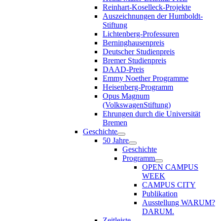
Reinhart-Koselleck-Projekte
Auszeichnungen der Humboldt-
Stiftung
Lichtenberg-Professuren
Berninghausenpreis
Deutscher Studienpreis
Bremer Studienpreis
DAAD-Preis
Emmy Noether Programme
Heisenberg-Programm
Opus Magnum
(VolkswagenStiftung)
Ehrungen durch die Universität
Bremen
Geschichte
50 Jahre
Geschichte
Programm
OPEN CAMPUS
WEEK
CAMPUS CITY
Publikation
Ausstellung WARUM?
DARUM.
Zeitleiste