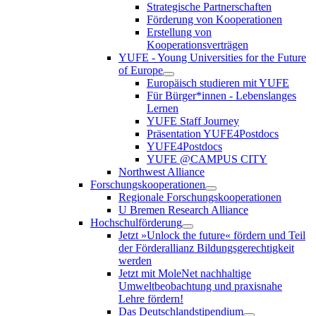
Strategische Partnerschaften
Förderung von Kooperationen
Erstellung von
Kooperationsverträgen
YUFE - Young Universities for the Future
of Europe
Europäisch studieren mit YUFE
Für Bürger*innen - Lebenslanges
Lernen
YUFE Staff Journey
Präsentation YUFE4Postdocs
YUFE4Postdocs
YUFE @CAMPUS CITY
Northwest Alliance
Forschungskooperationen
Regionale Forschungskooperationen
U Bremen Research Alliance
Hochschulförderung
Jetzt »Unlock the future« fördern und Teil
der Förderallianz Bildungsgerechtigkeit
werden
Jetzt mit MoleNet nachhaltige
Umweltbeobachtung und praxisnahe
Lehre fördern!
Das Deutschlandstipendium