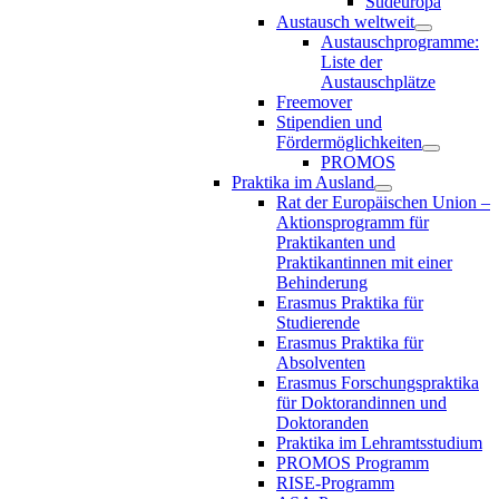
Südeuropa
Austausch weltweit
Austauschprogramme:
Liste der
Austauschplätze
Freemover
Stipendien und
Fördermöglichkeiten
PROMOS
Praktika im Ausland
Rat der Europäischen Union –
Aktionsprogramm für
Praktikanten und
Praktikantinnen mit einer
Behinderung
Erasmus Praktika für
Studierende
Erasmus Praktika für
Absolventen
Erasmus Forschungspraktika
für Doktorandinnen und
Doktoranden
Praktika im Lehramtsstudium
PROMOS Programm
RISE-Programm