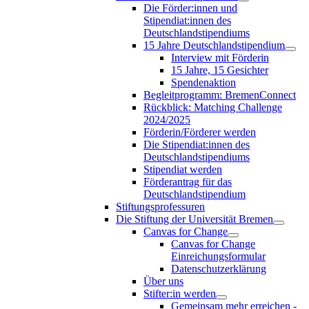
Die Förder:innen und
Stipendiat:innen des
Deutschlandstipendiums
15 Jahre Deutschlandstipendium
Interview mit Förderin
15 Jahre, 15 Gesichter
Spendenaktion
Begleitprogramm: BremenConnect
Rückblick: Matching Challenge
2024/2025
Förderin/Förderer werden
Die Stipendiat:innen des
Deutschlandstipendiums
Stipendiat werden
Förderantrag für das
Deutschlandstipendium
Stiftungsprofessuren
Die Stiftung der Universität Bremen
Canvas for Change
Canvas for Change
Einreichungsformular
Datenschutzerklärung
Über uns
Stifter:in werden
Gemeinsam mehr erreichen -