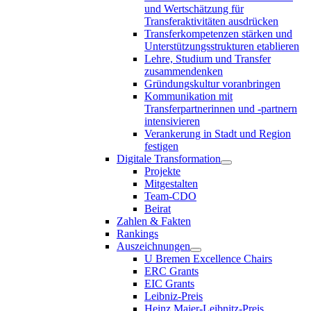
und Wertschätzung für
Transferaktivitäten ausdrücken
Transferkompetenzen stärken und
Unterstützungsstrukturen etablieren
Lehre, Studium und Transfer
zusammendenken
Gründungskultur voranbringen
Kommunikation mit
Transferpartnerinnen und -partnern
intensivieren
Verankerung in Stadt und Region
festigen
Digitale Transformation
Projekte
Mitgestalten
Team-CDO
Beirat
Zahlen & Fakten
Rankings
Auszeichnungen
U Bremen Excellence Chairs
ERC Grants
EIC Grants
Leibniz-Preis
Heinz Maier-Leibnitz-Preis