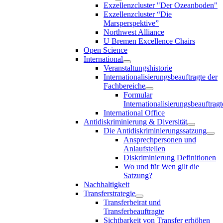
Exzellenzcluster "Der Ozeanboden"
Exzellenzcluster “Die
Marsperspektive”
Northwest Alliance
U Bremen Excellence Chairs
Open Science
International
Veranstaltungshistorie
Internationalisierungsbeauftragte der
Fachbereiche
Formular
Internationalisierungsbeauftragt
International Office
Antidiskriminierung & Diversität
Die Antidiskriminierungssatzung
Ansprechpersonen und
Anlaufstellen
Diskriminierung Definitionen
Wo und für Wen gilt die
Satzung?
Nachhaltigkeit
Transferstrategie
Transferbeirat und
Transferbeauftragte
Sichtbarkeit von Transfer erhöhen