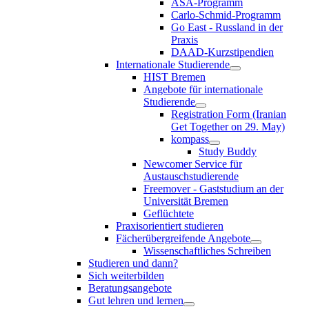
ASA-Programm
Carlo-Schmid-Programm
Go East - Russland in der
Praxis
DAAD-Kurzstipendien
Internationale Studierende
HIST Bremen
Angebote für internationale
Studierende
Registration Form (Iranian
Get Together on 29. May)
kompass
Study Buddy
Newcomer Service für
Austauschstudierende
Freemover - Gaststudium an der
Universität Bremen
Geflüchtete
Praxisorientiert studieren
Fächerübergreifende Angebote
Wissenschaftliches Schreiben
Studieren und dann?
Sich weiterbilden
Beratungsangebote
Gut lehren und lernen