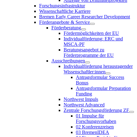
Anzeige von Drittmittelprojekten
Forschungsinfrastruktur
Wissenschaftliche Karriere
Bremen Early Career Researcher Development
Förderangebote & Service
Förderberatung
Fördermöglichkeiten der EU
Individualförderung: ERC und
MSCA-PF
Beratungsangebot zu
Förderprogramme der EU
Ausschreibungen
Individualförderung herausragender
Wissenschaftler:innen
Antragsformular Success
Bonus
Antragsformular Preparation
Funding
Northwest Impuls
Northwest Advanced
Zentrale Forschungsförderung ZF
01 Impulse für
Forschungsvorhaben
02 Konferenzreisen
03 BremenIDEA