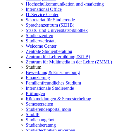
Hochschulkommunikation und -marketing
International Office
IT-Service Center
Sekretariat für Studierende
Sprachenzentrum (SZHB)
Staats- und Universitätsbibliothek
Studienzentren
Studierwerkstatt
Welcome Center
Zentrale Studienberatung
Zentrum für Lehrerbildung (ZfLB)
Zentrum für Multimedia in der Lehre (ZMML)
Studium
Bewerbung & Einschreibung
Finanzierung
Familienfreundliches Studium
Internationale Studierende
Prüfungen
Rückmeldungen & Semesterbeitrag
Semesterzeiten
Studierendenportal moin
Stud.IP
Studienangebot
Studienberatung
Studiertechniken erwerben