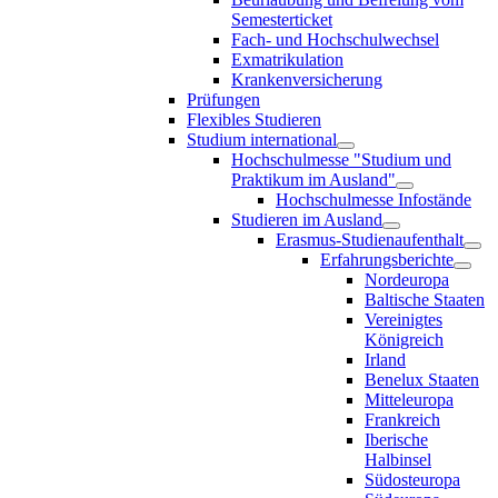
Semesterticket
Fach- und Hochschulwechsel
Exmatrikulation
Krankenversicherung
Prüfungen
Flexibles Studieren
Studium international
Hochschulmesse "Studium und
Praktikum im Ausland"
Hochschulmesse Infostände
Studieren im Ausland
Erasmus-Studienaufenthalt
Erfahrungsberichte
Nordeuropa
Baltische Staaten
Vereinigtes
Königreich
Irland
Benelux Staaten
Mitteleuropa
Frankreich
Iberische
Halbinsel
Südosteuropa