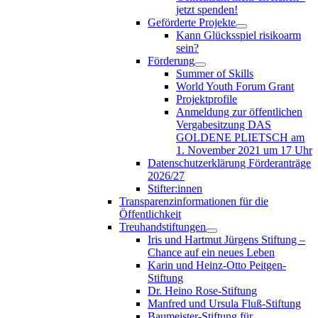
jetzt spenden!
Geförderte Projekte
Kann Glücksspiel risikoarm
sein?
Förderung
Summer of Skills
World Youth Forum Grant
Projektprofile
Anmeldung zur öffentlichen
Vergabesitzung DAS
GOLDENE PLIETSCH am
1. November 2021 um 17 Uhr
Datenschutzerklärung Förderanträge
2026/27
Stifter:innen
Transparenzinformationen für die
Öffentlichkeit
Treuhandstiftungen
Iris und Hartmut Jürgens Stiftung –
Chance auf ein neues Leben
Karin und Heinz-Otto Peitgen-
Stiftung
Dr. Heino Rose-Stiftung
Manfred und Ursula Fluß-Stiftung
Baumeister-Stiftung für