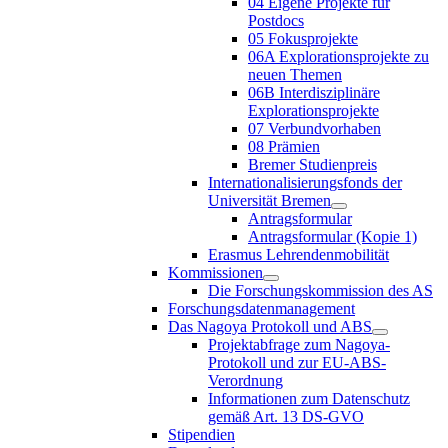
04 Eigene Projekte für
Postdocs
05 Fokusprojekte
06A Explorationsprojekte zu
neuen Themen
06B Interdisziplinäre
Explorationsprojekte
07 Verbundvorhaben
08 Prämien
Bremer Studienpreis
Internationalisierungsfonds der
Universität Bremen
Antragsformular
Antragsformular (Kopie 1)
Erasmus Lehrendenmobilität
Kommissionen
Die Forschungskommission des AS
Forschungsdatenmanagement
Das Nagoya Protokoll und ABS
Projektabfrage zum Nagoya-
Protokoll und zur EU-ABS-
Verordnung
Informationen zum Datenschutz
gemäß Art. 13 DS-GVO
Stipendien