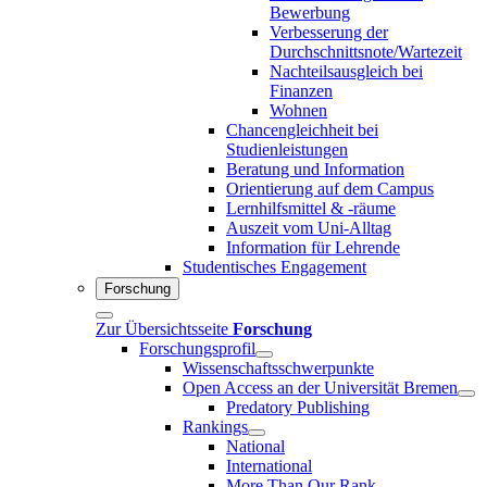
Bewerbung
Verbesserung der
Durchschnittsnote/Wartezeit
Nachteilsausgleich bei
Finanzen
Wohnen
Chancengleichheit bei
Studienleistungen
Beratung und Information
Orientierung auf dem Campus
Lernhilfsmittel & -räume
Auszeit vom Uni-Alltag
Information für Lehrende
Studentisches Engagement
Forschung
Zur Übersichtsseite
Forschung
Forschungsprofil
Wissenschaftsschwerpunkte
Open Access an der Universität Bremen
Predatory Publishing
Rankings
National
International
More Than Our Rank