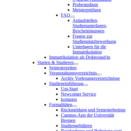
Probestudium
Meisterprüfung
FAQ
Anlaufstellen,
Studienunterlagen,
Bescheinigungen
Fragen zur
Studienplatzbewerbung
Unterlagen für die
Immatrikulation
Immatrikulation als Doktorand/in
Starten & Studieren
Semesterzeiten
Veranstaltungsverzeichnis
Archiv Vorlesungsverzeichnisse
Studieneinführung
Uni-Start
Newcomer Service
kompass
Formalitäten
Rückmeldung und Semesterbeitrag
Campus-App der Universität
Bremen
Studiengebühren
Beurlaubung und Befreiung vom