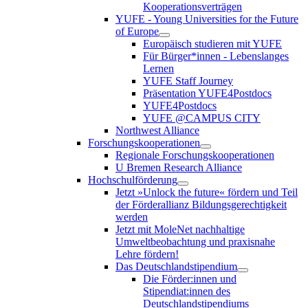
Kooperationsverträgen
YUFE - Young Universities for the Future
of Europe
Europäisch studieren mit YUFE
Für Bürger*innen - Lebenslanges
Lernen
YUFE Staff Journey
Präsentation YUFE4Postdocs
YUFE4Postdocs
YUFE @CAMPUS CITY
Northwest Alliance
Forschungskooperationen
Regionale Forschungskooperationen
U Bremen Research Alliance
Hochschulförderung
Jetzt »Unlock the future« fördern und Teil
der Förderallianz Bildungsgerechtigkeit
werden
Jetzt mit MoleNet nachhaltige
Umweltbeobachtung und praxisnahe
Lehre fördern!
Das Deutschlandstipendium
Die Förder:innen und
Stipendiat:innen des
Deutschlandstipendiums