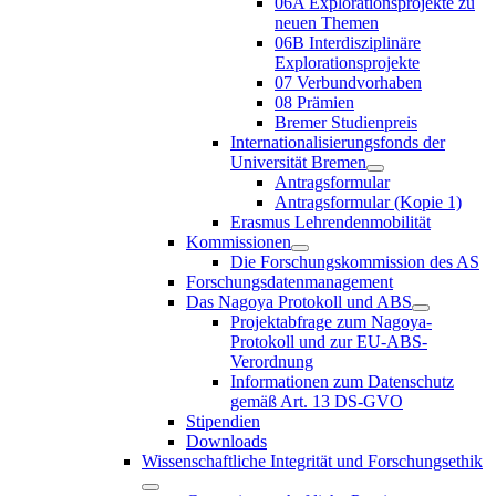
06A Explorationsprojekte zu
neuen Themen
06B Interdisziplinäre
Explorationsprojekte
07 Verbundvorhaben
08 Prämien
Bremer Studienpreis
Internationalisierungsfonds der
Universität Bremen
Antragsformular
Antragsformular (Kopie 1)
Erasmus Lehrendenmobilität
Kommissionen
Die Forschungskommission des AS
Forschungsdatenmanagement
Das Nagoya Protokoll und ABS
Projektabfrage zum Nagoya-
Protokoll und zur EU-ABS-
Verordnung
Informationen zum Datenschutz
gemäß Art. 13 DS-GVO
Stipendien
Downloads
Wissenschaftliche Integrität und Forschungsethik