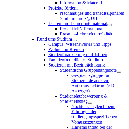
Information & Material
Projekte fördern
Nachhaltiges und transdisziplinäres
Studium - nuts@UB
Lehren und Lernen international
Projekt MINTernational
Erasmus-Lehrendenmobilität
Rund ums Studium
Campus: Wissenswertes und Tipps
Wohnen in Bremen
Studienfinanzierung und Jobben
Familienfreundliches Studium
Studieren mit Beeinträchtigung
Studentische Gruppenangebote
Gesprächsgruppe für
Studierende aus dem
Autismusspektrum (z.B.
Asperger)
Studienplatzbewerbung &
Studieneinstieg
Nachteilsausgleich beim
Erbringen der
studiengangsspezifischen
Voraussetzungen
Härtefallantrag bei der