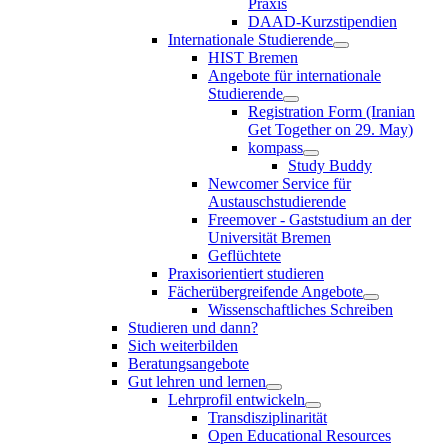
Praxis
DAAD-Kurzstipendien
Internationale Studierende
HIST Bremen
Angebote für internationale
Studierende
Registration Form (Iranian
Get Together on 29. May)
kompass
Study Buddy
Newcomer Service für
Austauschstudierende
Freemover - Gaststudium an der
Universität Bremen
Geflüchtete
Praxisorientiert studieren
Fächerübergreifende Angebote
Wissenschaftliches Schreiben
Studieren und dann?
Sich weiterbilden
Beratungsangebote
Gut lehren und lernen
Lehrprofil entwickeln
Transdisziplinarität
Open Educational Resources