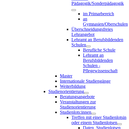
Pädagogik/Sonderpädagogik
im Primarbereich
an
Gymnasien/Oberschulen
Überschneidungsfreies
Lehrangebot
Lehramt an Berufsbildenden
Schulen
Berufliche Schule
Lehramt an
Berufsbildenden
Schulen -
Pflegewissenschaft
Master
Internationale Studiengänge
Weiterbildung
Studienorientierung
Beratungsangebote
Veranstaltungen zur
Studienorientierung
Studienlots:innen
Treffen mit einer Studienlotsin
oder einem Studienlotsen
Daten_Studienlotsen