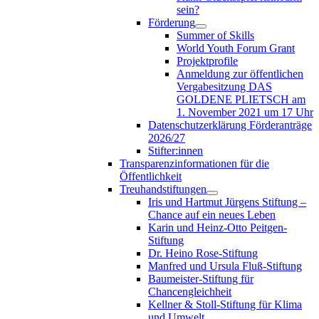
sein?
Förderung
Summer of Skills
World Youth Forum Grant
Projektprofile
Anmeldung zur öffentlichen
Vergabesitzung DAS
GOLDENE PLIETSCH am
1. November 2021 um 17 Uhr
Datenschutzerklärung Förderanträge
2026/27
Stifter:innen
Transparenzinformationen für die
Öffentlichkeit
Treuhandstiftungen
Iris und Hartmut Jürgens Stiftung –
Chance auf ein neues Leben
Karin und Heinz-Otto Peitgen-
Stiftung
Dr. Heino Rose-Stiftung
Manfred und Ursula Fluß-Stiftung
Baumeister-Stiftung für
Chancengleichheit
Kellner & Stoll-Stiftung für Klima
und Umwelt