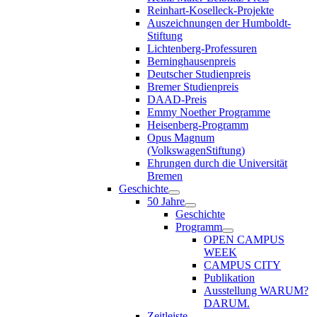
Reinhart-Koselleck-Projekte
Auszeichnungen der Humboldt-
Stiftung
Lichtenberg-Professuren
Berninghausenpreis
Deutscher Studienpreis
Bremer Studienpreis
DAAD-Preis
Emmy Noether Programme
Heisenberg-Programm
Opus Magnum
(VolkswagenStiftung)
Ehrungen durch die Universität
Bremen
Geschichte
50 Jahre
Geschichte
Programm
OPEN CAMPUS
WEEK
CAMPUS CITY
Publikation
Ausstellung WARUM?
DARUM.
Zeitleiste