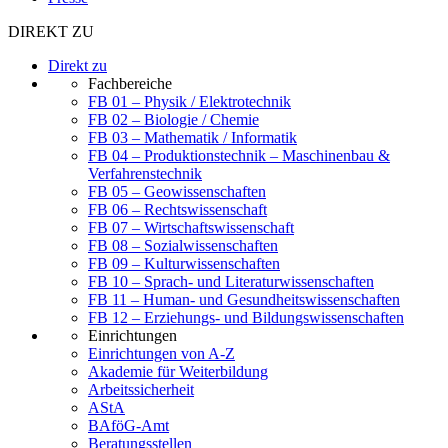
DIREKT ZU
Direkt zu
Fachbereiche
FB 01 – Physik / Elektrotechnik
FB 02 – Biologie / Chemie
FB 03 – Mathematik / Informatik
FB 04 – Produktionstechnik – Maschinenbau &
Verfahrenstechnik
FB 05 – Geowissenschaften
FB 06 – Rechtswissenschaft
FB 07 – Wirtschaftswissenschaft
FB 08 – Sozialwissenschaften
FB 09 – Kulturwissenschaften
FB 10 – Sprach- und Literaturwissenschaften
FB 11 – Human- und Gesundheitswissenschaften
FB 12 – Erziehungs- und Bildungswissenschaften
Einrichtungen
Einrichtungen von A-Z
Akademie für Weiterbildung
Arbeitssicherheit
AStA
BAföG-Amt
Beratungsstellen