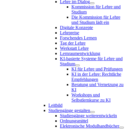
Lehre im Dialog
Kommission für Lehre und
Studium
Die Kommission für Lehre
und Studium lädt ein
Digitale Konzepte
Lehrpreise
Forschendes Lernen
Tag der Lehre
Werkstatt Lehre
Lernraumentwicklung
KI-basierte Systeme für Lehre und
Studium
KI für Lehre und Prüfungen
KI in der Lehre: Rechtliche
Empfehlungen
Beratung und Vernetzung zu
KI
Workshops und
Selbstlernkurse zu KI
Leitbild
Studiengänge gestalten
Studiengänge weiterentwickeln
Ordnungsmittel
Elektronische Modulhandbücher