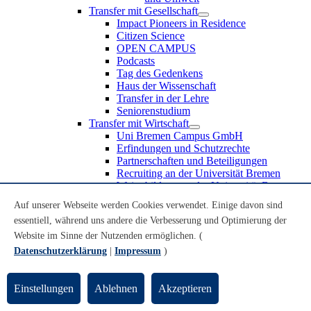
Transfer mit Gesellschaft
Impact Pioneers in Residence
Citizen Science
OPEN CAMPUS
Podcasts
Tag des Gedenkens
Haus der Wissenschaft
Transfer in der Lehre
Seniorenstudium
Transfer mit Wirtschaft
Uni Bremen Campus GmbH
Erfindungen und Schutzrechte
Partnerschaften und Beteiligungen
Recruiting an der Universität Bremen
Weiterbildung an der Universität Bremen
Transfer mit Schule
Auf unserer Webseite werden Cookies verwendet. Einige davon sind
Schülerinnen und Schüler
essentiell, während uns andere die Verbesserung und Optimierung der
MINT-Schnupperstudium
Schulklassen
Website im Sinne der Nutzenden ermöglichen. (
Lehrkräfte
Datenschutzerklärung
|
Impressum
)
Gründungsunterstützung
UniTransfer - Servicestelle für Transferaktivitäten
Einstellungen
Ablehnen
Akzeptieren
Transfermagazin der Universität Bremen
Transferpreis der Universität Bremen