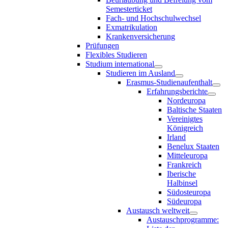
Semesterticket
Fach- und Hochschulwechsel
Exmatrikulation
Krankenversicherung
Prüfungen
Flexibles Studieren
Studium international
Studieren im Ausland
Erasmus-Studienaufenthalt
Erfahrungsberichte
Nordeuropa
Baltische Staaten
Vereinigtes
Königreich
Irland
Benelux Staaten
Mitteleuropa
Frankreich
Iberische
Halbinsel
Südosteuropa
Südeuropa
Austausch weltweit
Austauschprogramme: