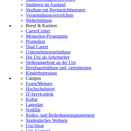
Studieren im Ausland
Studium mit Beeinträchtigungen
Veranstaltungsverzeichnis
Weiterbildung
Beruf & Karriere
CareerCenter
Mentoring-Programme
Promotion
Dual Career
Unternehmensgründung
Die Uni als Arbeitgeber
Stellenangebote an der Uni
Berufsausbildung und -orientierung
Kinderbetreuung
Campus
Essen/Mensen
Hochschulsport
IT-Servicedesk
Kultur
Lageplan
Notfälle
Risiko- und Bedrohungsmanagement
Studentisches Wohnen
Uni-Shop
Uni-Account