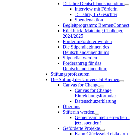
15 Jahre Deutschlandstipendium
Interview mit Förderin
15 Jahre, 15 Gesichter
Spendenaktion
Begleitprogramm: BremenConnect
Rückblick: Matching Challenge
2024/2025
Förderin/Förderer werden
Die Stipendiat:innen des
Deutschlandstipendiums
Stipendiat werden
Förderantrag für das
Deutschlandstipendium
Stiftungsprofessuren
Die Stiftung der Universität Bremen
Canvas for Change
Canvas for Change
Einreichungsformular
Datenschutzerklärung
Über uns
Stifter:in werden
Gemeinsam mehr erreichen -
jetzt spenden!
Geförderte Projekte
Kann Glücksspiel risikoarm