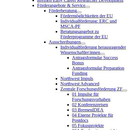
Bremen Early Career Researcher Development
Förderangebote & Service
Förderberatung
Fördermöglichkeiten der EU
Individualförderung: ERC und
MSCA-PF
Beratungsangebot zu
Förderprogramme der EU
Ausschreibungen
Individualförderung herausragender
Wissenschaftler:innen
Antragsformular Success
Bonus
Antragsformular Preparation
Funding
Northwest Impuls
Northwest Advanced
Zentrale Forschungsförderung ZF
01 Impulse für
Forschungsvorhaben
02 Konferenzreisen
03 BremenIDEA
04 Eigene Projekte für
Postdocs
05 Fokusprojekte