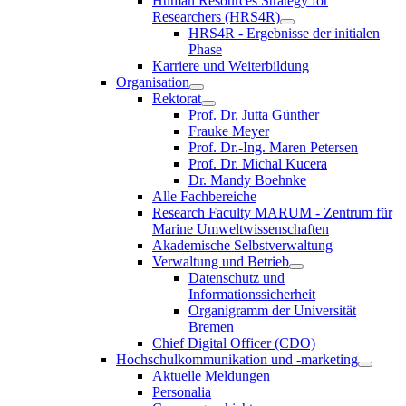
Human Resources Strategy for
Researchers (HRS4R)
HRS4R - Ergebnisse der initialen
Phase
Karriere und Weiterbildung
Organisation
Rektorat
Prof. Dr. Jutta Günther
Frauke Meyer
Prof. Dr.-Ing. Maren Petersen
Prof. Dr. Michal Kucera
Dr. Mandy Boehnke
Alle Fachbereiche
Research Faculty MARUM - Zentrum für
Marine Umweltwissenschaften
Akademische Selbstverwaltung
Verwaltung und Betrieb
Datenschutz und
Informationssicherheit
Organigramm der Universität
Bremen
Chief Digital Officer (CDO)
Hochschulkommunikation und -marketing
Aktuelle Meldungen
Personalia