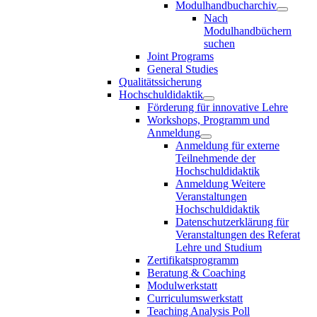
Modulhandbucharchiv
Nach
Modulhandbüchern
suchen
Joint Programs
General Studies
Qualitätssicherung
Hochschuldidaktik
Förderung für innovative Lehre
Workshops, Programm und
Anmeldung
Anmeldung für externe
Teilnehmende der
Hochschuldidaktik
Anmeldung Weitere
Veranstaltungen
Hochschuldidaktik
Datenschutzerklärung für
Veranstaltungen des Referat
Lehre und Studium
Zertifikatsprogramm
Beratung & Coaching
Modulwerkstatt
Curriculumswerkstatt
Teaching Analysis Poll