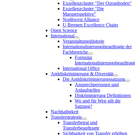
Exzellenzcluster "Der Ozeanboden"
Exzellenzcluster “Die
Marsperspektive”
Northwest Alliance
U Bremen Excellence Chairs
Open Science
International
Veranstaltungshistorie
Internationalisierungsbeauftragte der
Fachbereiche
Formular
Internationalisierungsbeauftragt
International Office
Antidiskriminierung & Diversität
Die Antidiskriminierungssatzung
Ansprechpersonen und
Anlaufstellen
Diskriminierung Definitionen
Wo und für Wen gilt die
Satzung?
Nachhaltigkeit
Transferstrategie
Transferbeirat und
Transferbeauftragte
Sichtbarkeit von Transfer erhöhen