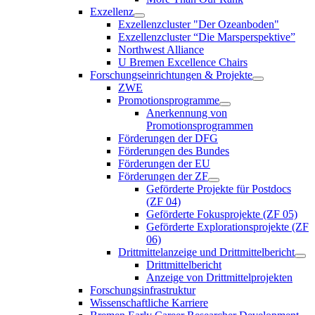
Exzellenz
Exzellenzcluster "Der Ozeanboden"
Exzellenzcluster “Die Marsperspektive”
Northwest Alliance
U Bremen Excellence Chairs
Forschungseinrichtungen & Projekte
ZWE
Promotionsprogramme
Anerkennung von
Promotionsprogrammen
Förderungen der DFG
Förderungen des Bundes
Förderungen der EU
Förderungen der ZF
Geförderte Projekte für Postdocs
(ZF 04)
Geförderte Fokusprojekte (ZF 05)
Geförderte Explorationsprojekte (ZF
06)
Drittmittelanzeige und Drittmittelbericht
Drittmittelbericht
Anzeige von Drittmittelprojekten
Forschungsinfrastruktur
Wissenschaftliche Karriere