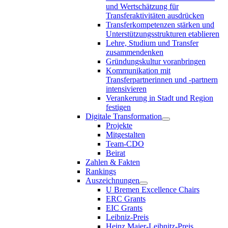
und Wertschätzung für
Transferaktivitäten ausdrücken
Transferkompetenzen stärken und
Unterstützungsstrukturen etablieren
Lehre, Studium und Transfer
zusammendenken
Gründungskultur voranbringen
Kommunikation mit
Transferpartnerinnen und -partnern
intensivieren
Verankerung in Stadt und Region
festigen
Digitale Transformation
Projekte
Mitgestalten
Team-CDO
Beirat
Zahlen & Fakten
Rankings
Auszeichnungen
U Bremen Excellence Chairs
ERC Grants
EIC Grants
Leibniz-Preis
Heinz Maier-Leibnitz-Preis