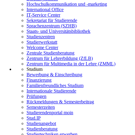
Hochschulkommunikation und -marketing
International Office
IT-Service Center
Sekretariat für Studierende
Sprachenzentrum (SZHB)
Staats- und Universitätsbibliothek
Studienzentren
Studierwerkstatt
Welcome Center
Zentrale Studienberatung
Zentrum für Lehrerbildung (ZfLB)
Zentrum für Multimedia in der Lehre (ZMML)
Studium
Bewerbung & Einschreibung
Finanzierung
Familienfreundliches Studium
Internationale Studierende
Prüfungen
Rückmeldungen & Semesterbeitrag
Semesterzeiten
Studierendenportal moin
Stud.IP
Studienangebot
Studienberatung
Studiertechniken erwerben