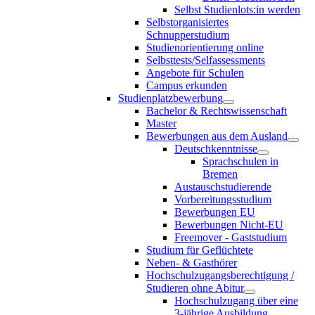
Selbst Studienlots:in werden
Selbstorganisiertes
Schnupperstudium
Studienorientierung online
Selbsttests/Selfassessments
Angebote für Schulen
Campus erkunden
Studienplatzbewerbung
Bachelor & Rechtswissenschaft
Master
Bewerbungen aus dem Ausland
Deutschkenntnisse
Sprachschulen in
Bremen
Austauschstudierende
Vorbereitungsstudium
Bewerbungen EU
Bewerbungen Nicht-EU
Freemover - Gaststudium
Studium für Geflüchtete
Neben- & Gasthörer
Hochschulzugangsberechtigung /
Studieren ohne Abitur
Hochschulzugang über eine
3-jährige Ausbildung