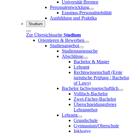
Universität Bremen
Personalentwicklung
Erasmus-Personalmobilität
Ausbildung und Praktika
Studium
Zur Übersichtsseite
Studium
Orientieren & Bewerben
Studienangebot
Studiengangssuche
Abschlüsse
Bachelor & Master
Lehramt
Rechtswissenschaft (Erste
juristische Prüfung / Bachelor
of Laws)
Bachelor fachwissenschaftlich
Vollfach-Bachelor
Zwei-Fächer-Bachelor
Überschneidungsfreies
Lehrangebot
Lehramt
Grundschule
Gymnasium/Oberschule
Inklusive