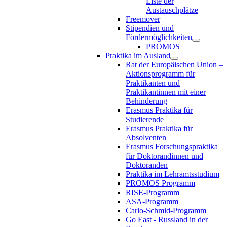
Liste der
Austauschplätze
Freemover
Stipendien und
Fördermöglichkeiten
PROMOS
Praktika im Ausland
Rat der Europäischen Union –
Aktionsprogramm für
Praktikanten und
Praktikantinnen mit einer
Behinderung
Erasmus Praktika für
Studierende
Erasmus Praktika für
Absolventen
Erasmus Forschungspraktika
für Doktorandinnen und
Doktoranden
Praktika im Lehramtsstudium
PROMOS Programm
RISE-Programm
ASA-Programm
Carlo-Schmid-Programm
Go East - Russland in der