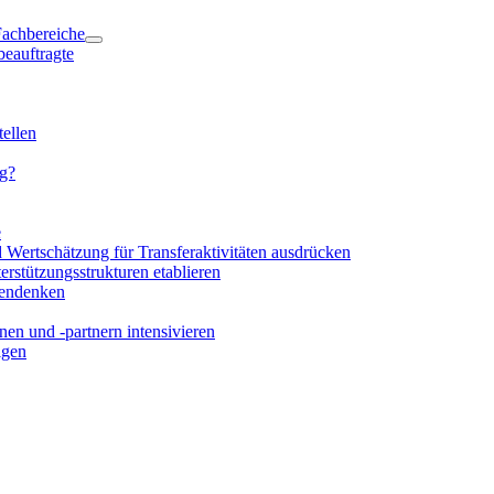
 Fachbereiche
beauftragte
ellen
ng?
e
d Wertschätzung für Transferaktivitäten ausdrücken
rstützungsstrukturen etablieren
mendenken
en und -partnern intensivieren
igen