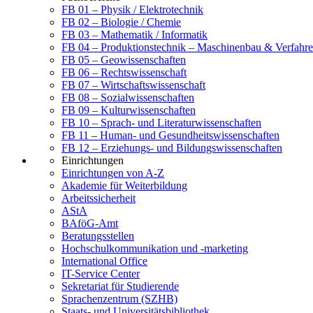
FB 01 – Physik / Elektrotechnik
FB 02 – Biologie / Chemie
FB 03 – Mathematik / Informatik
FB 04 – Produktionstechnik – Maschinenbau & Verfahre
FB 05 – Geowissenschaften
FB 06 – Rechtswissenschaft
FB 07 – Wirtschaftswissenschaft
FB 08 – Sozialwissenschaften
FB 09 – Kulturwissenschaften
FB 10 – Sprach- und Literaturwissenschaften
FB 11 – Human- und Gesundheitswissenschaften
FB 12 – Erziehungs- und Bildungswissenschaften
Einrichtungen
Einrichtungen von A-Z
Akademie für Weiterbildung
Arbeitssicherheit
AStA
BAföG-Amt
Beratungsstellen
Hochschulkommunikation und -marketing
International Office
IT-Service Center
Sekretariat für Studierende
Sprachenzentrum (SZHB)
Staats- und Universitätsbibliothek