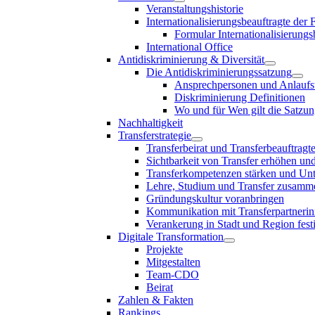
Veranstaltungshistorie
Internationalisierungsbeauftragte der
Formular Internationalisierungs
International Office
Antidiskriminierung & Diversität
Die Antidiskriminierungssatzung
Ansprechpersonen und Anlaufst
Diskriminierung Definitionen
Wo und für Wen gilt die Satzu
Nachhaltigkeit
Transferstrategie
Transferbeirat und Transferbeauftragt
Sichtbarkeit von Transfer erhöhen un
Transferkompetenzen stärken und Unte
Lehre, Studium und Transfer zusam
Gründungskultur voranbringen
Kommunikation mit Transferpartnerinn
Verankerung in Stadt und Region fest
Digitale Transformation
Projekte
Mitgestalten
Team-CDO
Beirat
Zahlen & Fakten
Rankings