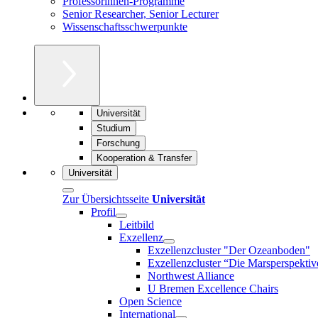
Professorinnen-Programme
Senior Researcher, Senior Lecturer
Wissenschaftsschwerpunkte
Universität
Studium
Forschung
Kooperation & Transfer
Universität
Zur Übersichtsseite
Universität
Profil
Leitbild
Exzellenz
Exzellenzcluster "Der Ozeanboden"
Exzellenzcluster “Die Marsperspektiv
Northwest Alliance
U Bremen Excellence Chairs
Open Science
International