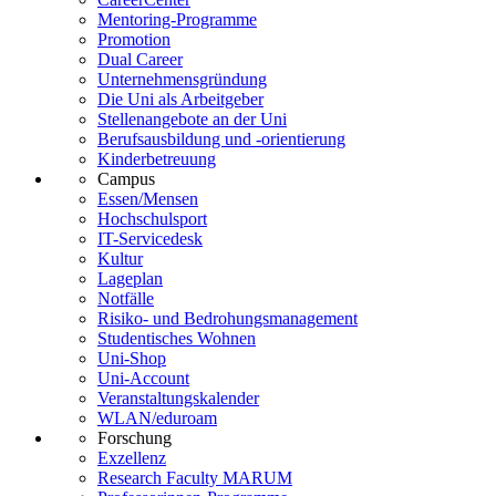
Mentoring-Programme
Promotion
Dual Career
Unternehmensgründung
Die Uni als Arbeitgeber
Stellenangebote an der Uni
Berufsausbildung und -orientierung
Kinderbetreuung
Campus
Essen/Mensen
Hochschulsport
IT-Servicedesk
Kultur
Lageplan
Notfälle
Risiko- und Bedrohungsmanagement
Studentisches Wohnen
Uni-Shop
Uni-Account
Veranstaltungskalender
WLAN/eduroam
Forschung
Exzellenz
Research Faculty MARUM