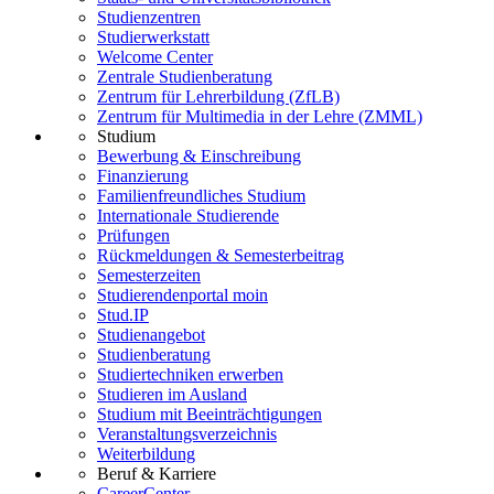
Studienzentren
Studierwerkstatt
Welcome Center
Zentrale Studienberatung
Zentrum für Lehrerbildung (ZfLB)
Zentrum für Multimedia in der Lehre (ZMML)
Studium
Bewerbung & Einschreibung
Finanzierung
Familienfreundliches Studium
Internationale Studierende
Prüfungen
Rückmeldungen & Semesterbeitrag
Semesterzeiten
Studierendenportal moin
Stud.IP
Studienangebot
Studienberatung
Studiertechniken erwerben
Studieren im Ausland
Studium mit Beeinträchtigungen
Veranstaltungsverzeichnis
Weiterbildung
Beruf & Karriere
CareerCenter