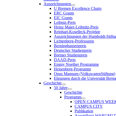
Auszeichnungen
U Bremen Excellence Chairs
ERC Grants
EIC Grants
Leibniz-Preis
Heinz Maier-Leibnitz-Preis
Reinhart-Koselleck-Projekte
Auszeichnungen der Humboldt-Stiftu
Lichtenberg-Professuren
Berninghausenpreis
Deutscher Studienpreis
Bremer Studienpreis
DAAD-Preis
Emmy Noether Programme
Heisenberg-Programm
Opus Magnum (VolkswagenStiftung)
Ehrungen durch die Universität Brem
Geschichte
50 Jahre
Geschichte
Programm
OPEN CAMPUS WEE
CAMPUS CITY
Publikation
Ausstellung WARUM?