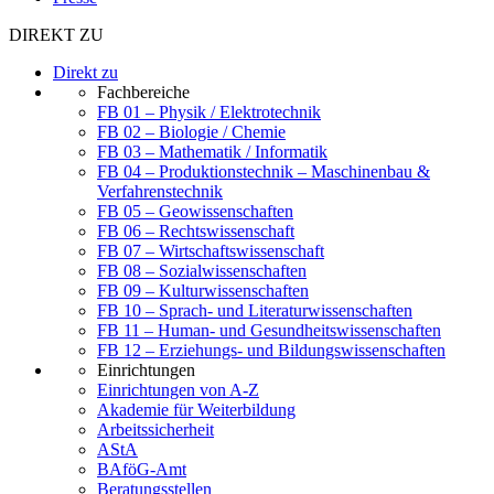
DIREKT ZU
Direkt zu
Fachbereiche
FB 01 – Physik / Elektrotechnik
FB 02 – Biologie / Chemie
FB 03 – Mathematik / Informatik
FB 04 – Produktionstechnik – Maschinenbau &
Verfahrenstechnik
FB 05 – Geowissenschaften
FB 06 – Rechtswissenschaft
FB 07 – Wirtschaftswissenschaft
FB 08 – Sozialwissenschaften
FB 09 – Kulturwissenschaften
FB 10 – Sprach- und Literaturwissenschaften
FB 11 – Human- und Gesundheitswissenschaften
FB 12 – Erziehungs- und Bildungswissenschaften
Einrichtungen
Einrichtungen von A-Z
Akademie für Weiterbildung
Arbeitssicherheit
AStA
BAföG-Amt
Beratungsstellen