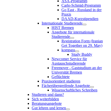
ASA-Programm
Carlo-Schmid-Programm
Go East - Russland in der
Praxis
DAAD-Kurzstipendien
Internationale Studierende
HIST Bremen
Angebote für internationale
Studierende
Registration Form (Iranian
Get Together on 29. May)
kompass
Study Buddy
Newcomer Service für
Austauschstudierende
Freemover - Gaststudium an der
Universität Bremen
Geflüchtete
Praxisorientiert studieren
Fächerübergreifende Angebote
Wissenschaftliches Schreiben
Studieren und dann?
Sich weiterbilden
Beratungsangebote
Gut lehren und lernen