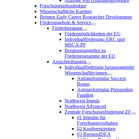
Anzeige von Drittmittelprojekten
Forschungsinfrastruktur
Wissenschaftliche Karriere
Bremen Early Career Researcher Development
Förderangebote & Service
Förderberatung
Fördermöglichkeiten der EU
Individualförderung: ERC und
MSCA-PF
Beratungsangebot zu
Förderprogramme der EU
Ausschreibungen
Individualförderung herausragender
Wissenschaftler:innen
Antragsformular Success
Bonus
Antragsformular Preparation
Funding
Northwest Impuls
Northwest Advanced
Zentrale Forschungsförderung ZF
01 Impulse für
Forschungsvorhaben
02 Konferenzreisen
03 BremenIDEA