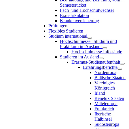
Semesterticket
Fach- und Hochschulwechsel
Exmatrikulation
Krankenversicherung
Prüfungen
Flexibles Studieren
Studium international
Hochschulmesse "Studium und
Praktikum im Ausland"
Hochschulmesse Infostände
Studieren im Ausland
Erasmus-Studienaufenthalt
Erfahrungsberichte
Nordeuropa
Baltische Staaten
Vereinigtes
Königreich
Irland
Benelux Staaten
Mitteleuropa
Frankreich
Iberische
Halbinsel
Südosteuropa