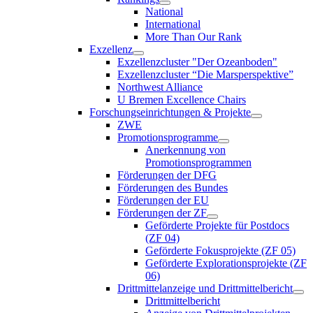
National
International
More Than Our Rank
Exzellenz
Exzellenzcluster "Der Ozeanboden"
Exzellenzcluster “Die Marsperspektive”
Northwest Alliance
U Bremen Excellence Chairs
Forschungseinrichtungen & Projekte
ZWE
Promotionsprogramme
Anerkennung von
Promotionsprogrammen
Förderungen der DFG
Förderungen des Bundes
Förderungen der EU
Förderungen der ZF
Geförderte Projekte für Postdocs
(ZF 04)
Geförderte Fokusprojekte (ZF 05)
Geförderte Explorationsprojekte (ZF
06)
Drittmittelanzeige und Drittmittelbericht
Drittmittelbericht