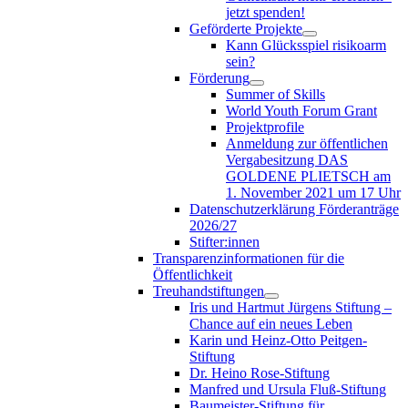
jetzt spenden!
Geförderte Projekte
Kann Glücksspiel risikoarm
sein?
Förderung
Summer of Skills
World Youth Forum Grant
Projektprofile
Anmeldung zur öffentlichen
Vergabesitzung DAS
GOLDENE PLIETSCH am
1. November 2021 um 17 Uhr
Datenschutzerklärung Förderanträge
2026/27
Stifter:innen
Transparenzinformationen für die
Öffentlichkeit
Treuhandstiftungen
Iris und Hartmut Jürgens Stiftung –
Chance auf ein neues Leben
Karin und Heinz-Otto Peitgen-
Stiftung
Dr. Heino Rose-Stiftung
Manfred und Ursula Fluß-Stiftung
Baumeister-Stiftung für