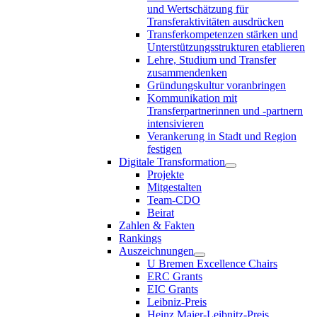
und Wertschätzung für
Transferaktivitäten ausdrücken
Transferkompetenzen stärken und
Unterstützungsstrukturen etablieren
Lehre, Studium und Transfer
zusammendenken
Gründungskultur voranbringen
Kommunikation mit
Transferpartnerinnen und -partnern
intensivieren
Verankerung in Stadt und Region
festigen
Digitale Transformation
Projekte
Mitgestalten
Team-CDO
Beirat
Zahlen & Fakten
Rankings
Auszeichnungen
U Bremen Excellence Chairs
ERC Grants
EIC Grants
Leibniz-Preis
Heinz Maier-Leibnitz-Preis