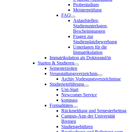
Probestudium
Meisterprüfung
FAQ
Anlaufstellen,
Studienunterlagen,
Bescheinigungen
Fragen zur
Studienplatzbewerbung
Unterlagen für die
Immatrikulation
Immatrikulation als Doktorand/in
Starten & Studieren
Semesterzeiten
Veranstaltungsverzeichnis
Archiv Vorlesungsverzeichnisse
Studieneinführung
Uni-Start
Newcomer Service
kompass
Formalitäten
Rückmeldung und Semesterbeitrag
Campus-App der Universität
Bremen
Studiengebühren
Beurlaubung und Befreiung vom