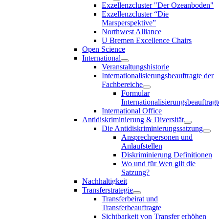
Exzellenzcluster "Der Ozeanboden"
Exzellenzcluster “Die
Marsperspektive”
Northwest Alliance
U Bremen Excellence Chairs
Open Science
International
Veranstaltungshistorie
Internationalisierungsbeauftragte der
Fachbereiche
Formular
Internationalisierungsbeauftragt
International Office
Antidiskriminierung & Diversität
Die Antidiskriminierungssatzung
Ansprechpersonen und
Anlaufstellen
Diskriminierung Definitionen
Wo und für Wen gilt die
Satzung?
Nachhaltigkeit
Transferstrategie
Transferbeirat und
Transferbeauftragte
Sichtbarkeit von Transfer erhöhen