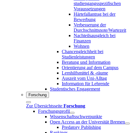
studiengangsspezifischen
Voraussetzungen
Härtefallantrag bei der
Bewerbung
Verbesserung der
Durchschnittsnote/Wartezeit
Nachteilsausgleich bei
Finanzen
Wohnen
Chancengleichheit bei
Studienleistungen
Beratung und Information
Orientierung auf dem Campus
Lernhilfsmittel & -räume
Auszeit vom Uni-Alltag
Information für Lehrende
Studentisches Engagement
Forschung
Zur Übersichtsseite
Forschung
Forschungsprofil
Wissenschaftsschwerpunkte
Open Access an der Universität Bremen
Predatory Publishing
Rankings