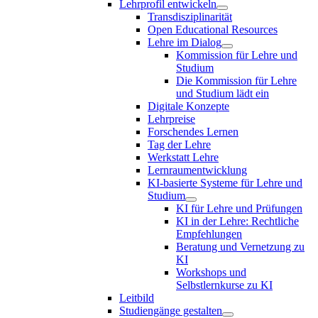
Lehrprofil entwickeln
Transdisziplinarität
Open Educational Resources
Lehre im Dialog
Kommission für Lehre und
Studium
Die Kommission für Lehre
und Studium lädt ein
Digitale Konzepte
Lehrpreise
Forschendes Lernen
Tag der Lehre
Werkstatt Lehre
Lernraumentwicklung
KI-basierte Systeme für Lehre und
Studium
KI für Lehre und Prüfungen
KI in der Lehre: Rechtliche
Empfehlungen
Beratung und Vernetzung zu
KI
Workshops und
Selbstlernkurse zu KI
Leitbild
Studiengänge gestalten