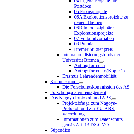
04 Eigene Projekte für
Postdocs
05 Fokusprojekte
06A Explorationsprojekte zu
neuen Themen
06B Interdisziplinäre
Explorationsprojekte
07 Verbundvorhaben
08 Prämien
Bremer Studienpreis
Internationalisierungsfonds der
Universität Bremen
Antragsformular
Antragsformular (Kopie 1)
Erasmus Lehrendenmobilität
Kommissionen
Die Forschungskommission des AS
Forschungsdatenmanagement
Das Nagoya Protokoll und ABS
Projektabfrage zum Nagoya-
Protokoll und zur EU-ABS-
Verordnung
Informationen zum Datenschutz
gemäß Art. 13 DS-GVO
Stipendien