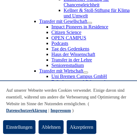
Chancengleichheit
Kellner & Stoll-Stiftung für Klima
und Umwelt
Transfer mit Gesellschaft
Impact Pioneers in Residence
Citizen Science
OPEN CAMPUS
Podcasts
Tag des Gedenkens
Haus der Wissenschaft
Transfer in der Lehre
Seniorenstudium
Transfer mit Wirtschaft
Uni Bremen Campus GmbH
Erfindungen und Schutzrechte
Partnerschaften und Beteiligungen
Auf unserer Webseite werden Cookies verwendet. Einige davon sind
Recruiting an der Universität Bremen
essentiell, während uns andere die Verbesserung und Optimierung der
Weiterbildung an der Universität Bremen
Transfer mit Schule
Website im Sinne der Nutzenden ermöglichen. (
Schülerinnen und Schüler
Datenschutzerklärung
|
Impressum
)
MINT-Schnupperstudium
Schulklassen
Lehrkräfte
Einstellungen
Ablehnen
Akzeptieren
Gründungsunterstützung
UniTransfer - Servicestelle für Transferaktivitäten