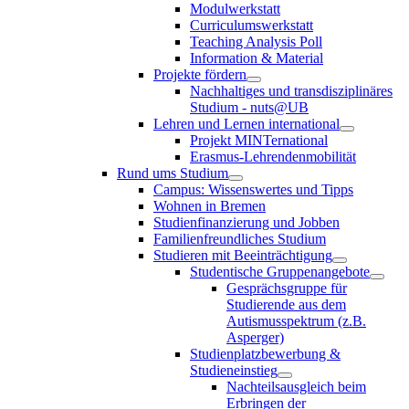
Modulwerkstatt
Curriculumswerkstatt
Teaching Analysis Poll
Information & Material
Projekte fördern
Nachhaltiges und transdisziplinäres
Studium - nuts@UB
Lehren und Lernen international
Projekt MINTernational
Erasmus-Lehrendenmobilität
Rund ums Studium
Campus: Wissenswertes und Tipps
Wohnen in Bremen
Studienfinanzierung und Jobben
Familienfreundliches Studium
Studieren mit Beeinträchtigung
Studentische Gruppenangebote
Gesprächsgruppe für
Studierende aus dem
Autismusspektrum (z.B.
Asperger)
Studienplatzbewerbung &
Studieneinstieg
Nachteilsausgleich beim
Erbringen der