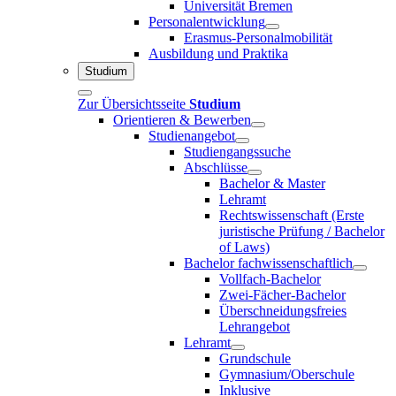
Universität Bremen
Personalentwicklung
Erasmus-Personalmobilität
Ausbildung und Praktika
Studium
Zur Übersichtsseite
Studium
Orientieren & Bewerben
Studienangebot
Studiengangssuche
Abschlüsse
Bachelor & Master
Lehramt
Rechtswissenschaft (Erste
juristische Prüfung / Bachelor
of Laws)
Bachelor fachwissenschaftlich
Vollfach-Bachelor
Zwei-Fächer-Bachelor
Überschneidungsfreies
Lehrangebot
Lehramt
Grundschule
Gymnasium/Oberschule
Inklusive