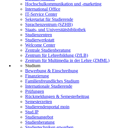
Hochschulkommunikation und -marketing
International Office
IT-Service Center
Sekretariat für Studierende
Sprachenzentrum (SZHB)
Staats- und Universitätsbibliothek
Studienzentren
Studierwerkstatt
Welcome Center
Zentrale Studienberatung
Zentrum für Lehrerbildung (ZfLB)
Zentrum für Multimedia in der Lehre (ZMML)
Studium
Bewerbung & Einschreibung
Finanzierung
Familienfreundliches Studium
Internationale Studierende
Prüfungen
Rückmeldungen & Semesterbeitrag
Semesterzeiten
Studierendenportal moin
Stud.IP
Studienangebot
Studienberatung
Studiertechniken erwerben