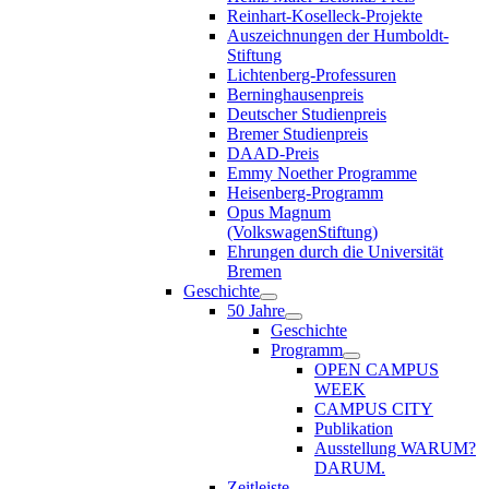
Reinhart-Koselleck-Projekte
Auszeichnungen der Humboldt-
Stiftung
Lichtenberg-Professuren
Berninghausenpreis
Deutscher Studienpreis
Bremer Studienpreis
DAAD-Preis
Emmy Noether Programme
Heisenberg-Programm
Opus Magnum
(VolkswagenStiftung)
Ehrungen durch die Universität
Bremen
Geschichte
50 Jahre
Geschichte
Programm
OPEN CAMPUS
WEEK
CAMPUS CITY
Publikation
Ausstellung WARUM?
DARUM.
Zeitleiste