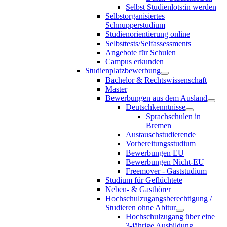
Selbst Studienlots:in werden
Selbstorganisiertes
Schnupperstudium
Studienorientierung online
Selbsttests/Selfassessments
Angebote für Schulen
Campus erkunden
Studienplatzbewerbung
Bachelor & Rechtswissenschaft
Master
Bewerbungen aus dem Ausland
Deutschkenntnisse
Sprachschulen in
Bremen
Austauschstudierende
Vorbereitungsstudium
Bewerbungen EU
Bewerbungen Nicht-EU
Freemover - Gaststudium
Studium für Geflüchtete
Neben- & Gasthörer
Hochschulzugangsberechtigung /
Studieren ohne Abitur
Hochschulzugang über eine
3-jährige Ausbildung