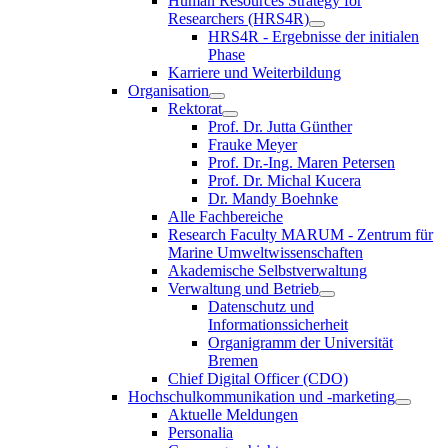
Human Resources Strategy for
Researchers (HRS4R)
HRS4R - Ergebnisse der initialen
Phase
Karriere und Weiterbildung
Organisation
Rektorat
Prof. Dr. Jutta Günther
Frauke Meyer
Prof. Dr.-Ing. Maren Petersen
Prof. Dr. Michal Kucera
Dr. Mandy Boehnke
Alle Fachbereiche
Research Faculty MARUM - Zentrum für
Marine Umweltwissenschaften
Akademische Selbstverwaltung
Verwaltung und Betrieb
Datenschutz und
Informationssicherheit
Organigramm der Universität
Bremen
Chief Digital Officer (CDO)
Hochschulkommunikation und -marketing
Aktuelle Meldungen
Personalia