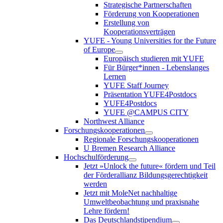
Strategische Partnerschaften
Förderung von Kooperationen
Erstellung von
Kooperationsverträgen
YUFE - Young Universities for the Future
of Europe
Europäisch studieren mit YUFE
Für Bürger*innen - Lebenslanges
Lernen
YUFE Staff Journey
Präsentation YUFE4Postdocs
YUFE4Postdocs
YUFE @CAMPUS CITY
Northwest Alliance
Forschungskooperationen
Regionale Forschungskooperationen
U Bremen Research Alliance
Hochschulförderung
Jetzt »Unlock the future« fördern und Teil
der Förderallianz Bildungsgerechtigkeit
werden
Jetzt mit MoleNet nachhaltige
Umweltbeobachtung und praxisnahe
Lehre fördern!
Das Deutschlandstipendium