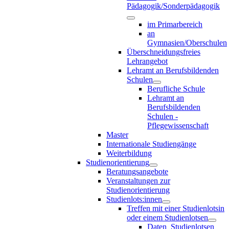
Pädagogik/Sonderpädagogik
im Primarbereich
an
Gymnasien/Oberschulen
Überschneidungsfreies
Lehrangebot
Lehramt an Berufsbildenden
Schulen
Berufliche Schule
Lehramt an
Berufsbildenden
Schulen -
Pflegewissenschaft
Master
Internationale Studiengänge
Weiterbildung
Studienorientierung
Beratungsangebote
Veranstaltungen zur
Studienorientierung
Studienlots:innen
Treffen mit einer Studienlotsin
oder einem Studienlotsen
Daten_Studienlotsen