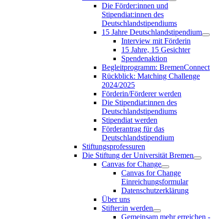
Die Förder:innen und
Stipendiat:innen des
Deutschlandstipendiums
15 Jahre Deutschlandstipendium
Interview mit Förderin
15 Jahre, 15 Gesichter
Spendenaktion
Begleitprogramm: BremenConnect
Rückblick: Matching Challenge
2024/2025
Förderin/Förderer werden
Die Stipendiat:innen des
Deutschlandstipendiums
Stipendiat werden
Förderantrag für das
Deutschlandstipendium
Stiftungsprofessuren
Die Stiftung der Universität Bremen
Canvas for Change
Canvas for Change
Einreichungsformular
Datenschutzerklärung
Über uns
Stifter:in werden
Gemeinsam mehr erreichen -