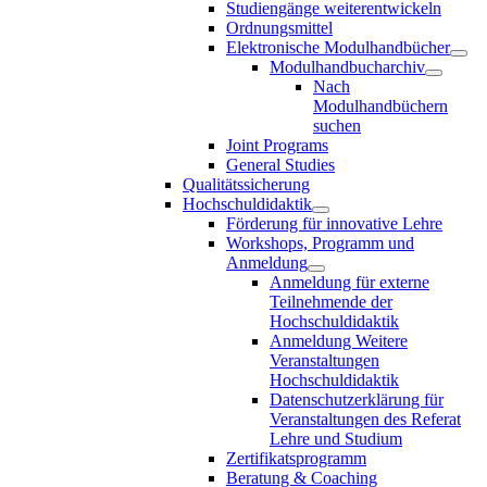
Studiengänge weiterentwickeln
Ordnungsmittel
Elektronische Modulhandbücher
Modulhandbucharchiv
Nach
Modulhandbüchern
suchen
Joint Programs
General Studies
Qualitätssicherung
Hochschuldidaktik
Förderung für innovative Lehre
Workshops, Programm und
Anmeldung
Anmeldung für externe
Teilnehmende der
Hochschuldidaktik
Anmeldung Weitere
Veranstaltungen
Hochschuldidaktik
Datenschutzerklärung für
Veranstaltungen des Referat
Lehre und Studium
Zertifikatsprogramm
Beratung & Coaching