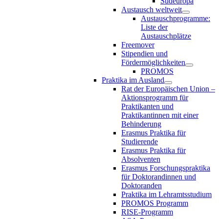
Südeuropa
Austausch weltweit
Austauschprogramme:
Liste der
Austauschplätze
Freemover
Stipendien und
Fördermöglichkeiten
PROMOS
Praktika im Ausland
Rat der Europäischen Union –
Aktionsprogramm für
Praktikanten und
Praktikantinnen mit einer
Behinderung
Erasmus Praktika für
Studierende
Erasmus Praktika für
Absolventen
Erasmus Forschungspraktika
für Doktorandinnen und
Doktoranden
Praktika im Lehramtsstudium
PROMOS Programm
RISE-Programm