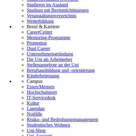
Studieren im Ausland
Studium mit Beeinträchtigungen
Veranstaltungsverzeichnis
Weiterbildung
Beruf & Karriere
CareerCenter
Mentoring-Programme
Promotion
Dual Career
Unternehmensgründung
Die Uni als Arbeitgeber
Stellenangebote an der Uni
Berufsausbildung und -orientierung
Kinderbetreuung
Campus
Essen/Mensen
Hochschulsport
IT-Servicedesk
Kultur
Lageplan
Notfälle
Risiko- und Bedrohungsmanagement
Studentisches Wohnen
Uni-Shop
Uni-Account