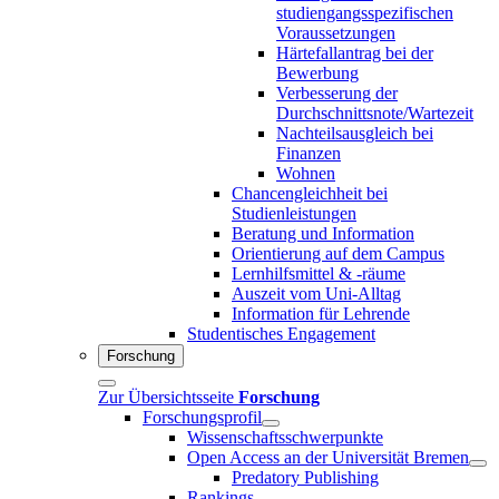
studiengangsspezifischen
Voraussetzungen
Härtefallantrag bei der
Bewerbung
Verbesserung der
Durchschnittsnote/Wartezeit
Nachteilsausgleich bei
Finanzen
Wohnen
Chancengleichheit bei
Studienleistungen
Beratung und Information
Orientierung auf dem Campus
Lernhilfsmittel & -räume
Auszeit vom Uni-Alltag
Information für Lehrende
Studentisches Engagement
Forschung
Zur Übersichtsseite
Forschung
Forschungsprofil
Wissenschaftsschwerpunkte
Open Access an der Universität Bremen
Predatory Publishing
Rankings