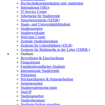
Hochschulkommunikation und -marketing
International Office
IT-Service Center
Sekretariat für Studierende
Sprachenzentrum (SZHB)
Staats- und Universitätsbibliothek
Studienzentren
Studierwerkstatt
Welcome Center
Zentrale Studienberatung
Zentrum für Lehrerbildung (ZfLB)
Zentrum für Multimedia in der Lehre (ZMML)
Studium
Bewerbung & Einschreibung
Finanzierung
Familienfreundliches Studium
Internationale Studierende
Prüfungen
Rückmeldungen & Semesterbeitrag
Semesterzeiten
Studierendenportal moin
Stud.IP
Studienangebot
Studienberatung
Studiertechniken erwerben