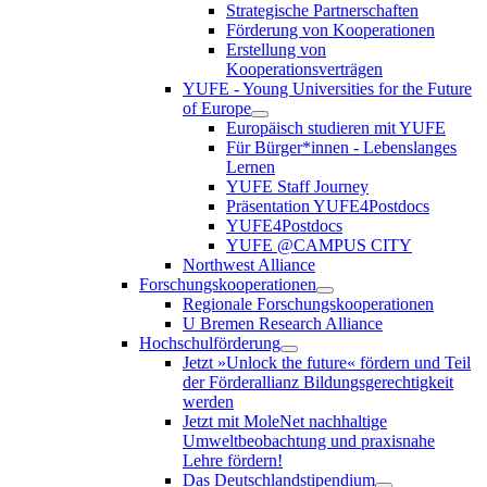
Strategische Partnerschaften
Förderung von Kooperationen
Erstellung von
Kooperationsverträgen
YUFE - Young Universities for the Future
of Europe
Europäisch studieren mit YUFE
Für Bürger*innen - Lebenslanges
Lernen
YUFE Staff Journey
Präsentation YUFE4Postdocs
YUFE4Postdocs
YUFE @CAMPUS CITY
Northwest Alliance
Forschungskooperationen
Regionale Forschungskooperationen
U Bremen Research Alliance
Hochschulförderung
Jetzt »Unlock the future« fördern und Teil
der Förderallianz Bildungsgerechtigkeit
werden
Jetzt mit MoleNet nachhaltige
Umweltbeobachtung und praxisnahe
Lehre fördern!
Das Deutschlandstipendium