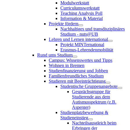
Modulwerkstatt
Curriculumswerkstatt
Teaching Analysis Poll
Information & Material
Projekte fördern
Nachhaltiges und transdisziplinäres
Studium - nuts@UB
Lehren und Lernen international
Projekt MINTernational
Erasmus-Lehrendenmobilität
Rund ums Studium
Campus: Wissenswertes und Tipps
Wohnen in Bremen
Studienfinanzierung und Jobben
Familienfreundliches Studium
Studieren mit Beeinträchtigung
Studentische Gruppenangebote
Gesprächsgruppe für
Studierende aus dem
Autismusspektrum (z.B.
Asperger)
Studienplatzbewerbung &
Studieneinstieg
Nachteilsausgleich beim
Erbringen der