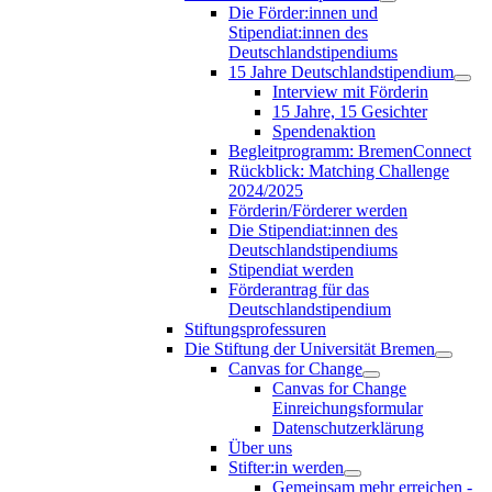
Die Förder:innen und
Stipendiat:innen des
Deutschlandstipendiums
15 Jahre Deutschlandstipendium
Interview mit Förderin
15 Jahre, 15 Gesichter
Spendenaktion
Begleitprogramm: BremenConnect
Rückblick: Matching Challenge
2024/2025
Förderin/Förderer werden
Die Stipendiat:innen des
Deutschlandstipendiums
Stipendiat werden
Förderantrag für das
Deutschlandstipendium
Stiftungsprofessuren
Die Stiftung der Universität Bremen
Canvas for Change
Canvas for Change
Einreichungsformular
Datenschutzerklärung
Über uns
Stifter:in werden
Gemeinsam mehr erreichen -