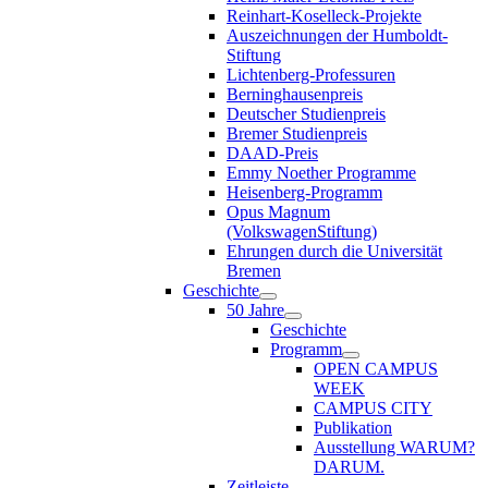
Reinhart-Koselleck-Projekte
Auszeichnungen der Humboldt-
Stiftung
Lichtenberg-Professuren
Berninghausenpreis
Deutscher Studienpreis
Bremer Studienpreis
DAAD-Preis
Emmy Noether Programme
Heisenberg-Programm
Opus Magnum
(VolkswagenStiftung)
Ehrungen durch die Universität
Bremen
Geschichte
50 Jahre
Geschichte
Programm
OPEN CAMPUS
WEEK
CAMPUS CITY
Publikation
Ausstellung WARUM?
DARUM.
Zeitleiste