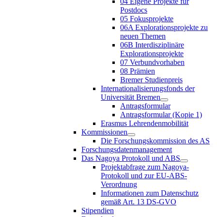
04 Eigene Projekte für
Postdocs
05 Fokusprojekte
06A Explorationsprojekte zu
neuen Themen
06B Interdisziplinäre
Explorationsprojekte
07 Verbundvorhaben
08 Prämien
Bremer Studienpreis
Internationalisierungsfonds der
Universität Bremen
Antragsformular
Antragsformular (Kopie 1)
Erasmus Lehrendenmobilität
Kommissionen
Die Forschungskommission des AS
Forschungsdatenmanagement
Das Nagoya Protokoll und ABS
Projektabfrage zum Nagoya-
Protokoll und zur EU-ABS-
Verordnung
Informationen zum Datenschutz
gemäß Art. 13 DS-GVO
Stipendien