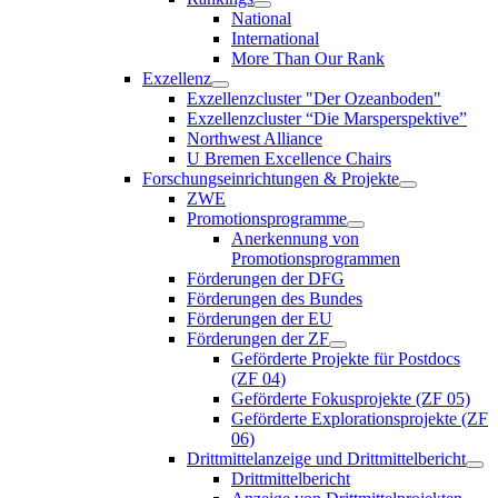
National
International
More Than Our Rank
Exzellenz
Exzellenzcluster "Der Ozeanboden"
Exzellenzcluster “Die Marsperspektive”
Northwest Alliance
U Bremen Excellence Chairs
Forschungseinrichtungen & Projekte
ZWE
Promotionsprogramme
Anerkennung von
Promotionsprogrammen
Förderungen der DFG
Förderungen des Bundes
Förderungen der EU
Förderungen der ZF
Geförderte Projekte für Postdocs
(ZF 04)
Geförderte Fokusprojekte (ZF 05)
Geförderte Explorationsprojekte (ZF
06)
Drittmittelanzeige und Drittmittelbericht
Drittmittelbericht