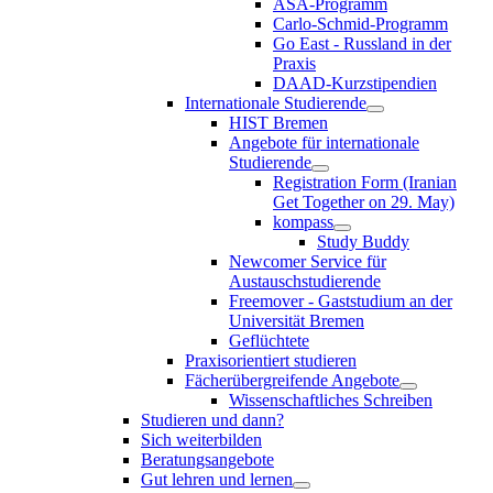
ASA-Programm
Carlo-Schmid-Programm
Go East - Russland in der
Praxis
DAAD-Kurzstipendien
Internationale Studierende
HIST Bremen
Angebote für internationale
Studierende
Registration Form (Iranian
Get Together on 29. May)
kompass
Study Buddy
Newcomer Service für
Austauschstudierende
Freemover - Gaststudium an der
Universität Bremen
Geflüchtete
Praxisorientiert studieren
Fächerübergreifende Angebote
Wissenschaftliches Schreiben
Studieren und dann?
Sich weiterbilden
Beratungsangebote
Gut lehren und lernen