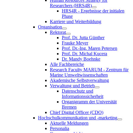
Human Resources Strategy for
Researchers (HRS4R)
HRS4R - Ergebnisse der initialen
Phase
Karriere und Weiterbildung
Organisation
Rektorat
Prof. Dr. Jutta Günther
Frauke Meyer
Prof. Dr.-Ing. Maren Petersen
Prof. Dr. Michal Kucera
Dr. Mandy Boehnke
Alle Fachbereiche
Research Faculty MARUM - Zentrum für
Marine Umweltwissenschaften
Akademische Selbstverwaltung
Verwaltung und Betrieb
Datenschutz und
Informationssicherheit
Organigramm der Universität
Bremen
Chief Digital Officer (CDO)
Hochschulkommunikation und -marketing
Aktuelle Meldungen
Personalia