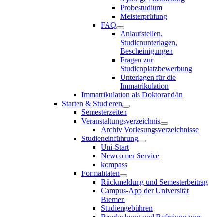
Probestudium
Meisterprüfung
FAQ
Anlaufstellen,
Studienunterlagen,
Bescheinigungen
Fragen zur
Studienplatzbewerbung
Unterlagen für die
Immatrikulation
Immatrikulation als Doktorand/in
Starten & Studieren
Semesterzeiten
Veranstaltungsverzeichnis
Archiv Vorlesungsverzeichnisse
Studieneinführung
Uni-Start
Newcomer Service
kompass
Formalitäten
Rückmeldung und Semesterbeitrag
Campus-App der Universität
Bremen
Studiengebühren
Beurlaubung und Befreiung vom