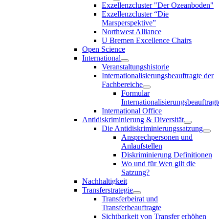
Exzellenzcluster "Der Ozeanboden"
Exzellenzcluster “Die
Marsperspektive”
Northwest Alliance
U Bremen Excellence Chairs
Open Science
International
Veranstaltungshistorie
Internationalisierungsbeauftragte der
Fachbereiche
Formular
Internationalisierungsbeauftragt
International Office
Antidiskriminierung & Diversität
Die Antidiskriminierungssatzung
Ansprechpersonen und
Anlaufstellen
Diskriminierung Definitionen
Wo und für Wen gilt die
Satzung?
Nachhaltigkeit
Transferstrategie
Transferbeirat und
Transferbeauftragte
Sichtbarkeit von Transfer erhöhen