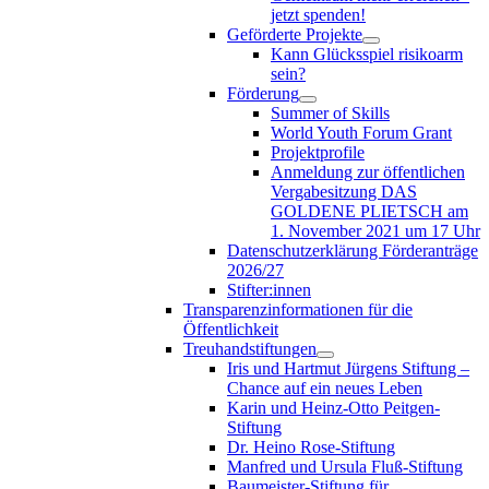
jetzt spenden!
Geförderte Projekte
Kann Glücksspiel risikoarm
sein?
Förderung
Summer of Skills
World Youth Forum Grant
Projektprofile
Anmeldung zur öffentlichen
Vergabesitzung DAS
GOLDENE PLIETSCH am
1. November 2021 um 17 Uhr
Datenschutzerklärung Förderanträge
2026/27
Stifter:innen
Transparenzinformationen für die
Öffentlichkeit
Treuhandstiftungen
Iris und Hartmut Jürgens Stiftung –
Chance auf ein neues Leben
Karin und Heinz-Otto Peitgen-
Stiftung
Dr. Heino Rose-Stiftung
Manfred und Ursula Fluß-Stiftung
Baumeister-Stiftung für