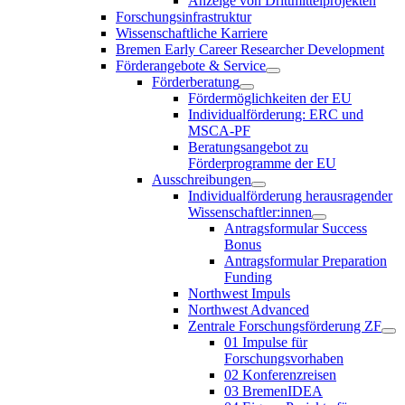
Anzeige von Drittmittelprojekten
Forschungsinfrastruktur
Wissenschaftliche Karriere
Bremen Early Career Researcher Development
Förderangebote & Service
Förderberatung
Fördermöglichkeiten der EU
Individualförderung: ERC und
MSCA-PF
Beratungsangebot zu
Förderprogramme der EU
Ausschreibungen
Individualförderung herausragender
Wissenschaftler:innen
Antragsformular Success
Bonus
Antragsformular Preparation
Funding
Northwest Impuls
Northwest Advanced
Zentrale Forschungsförderung ZF
01 Impulse für
Forschungsvorhaben
02 Konferenzreisen
03 BremenIDEA