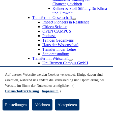
Chancengleichheit
Kellner & Stoll-Stiftung für Klima
und Umwelt
Transfer mit Gesellschaft
Impact Pioneers in Residence
Citizen Science
OPEN CAMPUS
Podcasts
Tag des Gedenkens
Haus der Wissenschaft
Transfer in der Lehre
Seniorenstudium
Transfer mit Wirtschaft
Uni Bremen Campus GmbH
Erfindungen und Schutzrechte
Partnerschaften und Beteiligungen
Auf unserer Webseite werden Cookies verwendet. Einige davon sind
Recruiting an der Universität Bremen
essentiell, während uns andere die Verbesserung und Optimierung der
Weiterbildung an der Universität Bremen
Transfer mit Schule
Website im Sinne der Nutzenden ermöglichen. (
Schülerinnen und Schüler
Datenschutzerklärung
|
Impressum
)
MINT-Schnupperstudium
Schulklassen
Lehrkräfte
Einstellungen
Ablehnen
Akzeptieren
Gründungsunterstützung
UniTransfer - Servicestelle für Transferaktivitäten