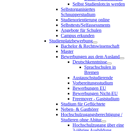
Selbst Studienlots:in werden
Selbstorganisiertes
Schnupperstudium
Studienorientierung online
Selbsttests/Selfassessments
Angebote für Schulen
Campus erkunden
Studienplatzbewerbung
Bachelor & Rechtswissenschaft
Master
Bewerbungen aus dem Ausland
Deutschkenntnisse
Sprachschulen in
Bremen
Austauschstudierende
Vorbereitungsstudium
Bewerbungen EU
Bewerbungen Nicht-EU
Freemover - Gaststudium
Studium für Geflüchtete
Neben- & Gasthörer
Hochschulzugangsberechtigung /
Studieren ohne Abitur
Hochschulzugang über eine
3-jährige Ausbildung