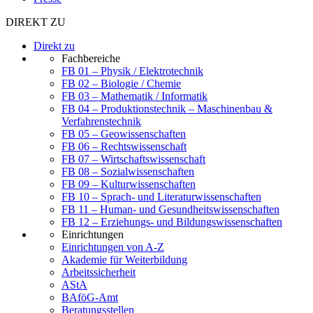
DIREKT ZU
Direkt zu
Fachbereiche
FB 01 – Physik / Elektrotechnik
FB 02 – Biologie / Chemie
FB 03 – Mathematik / Informatik
FB 04 – Produktionstechnik – Maschinenbau &
Verfahrenstechnik
FB 05 – Geowissenschaften
FB 06 – Rechtswissenschaft
FB 07 – Wirtschaftswissenschaft
FB 08 – Sozialwissenschaften
FB 09 – Kulturwissenschaften
FB 10 – Sprach- und Literaturwissenschaften
FB 11 – Human- und Gesundheitswissenschaften
FB 12 – Erziehungs- und Bildungswissenschaften
Einrichtungen
Einrichtungen von A-Z
Akademie für Weiterbildung
Arbeitssicherheit
AStA
BAföG-Amt
Beratungsstellen