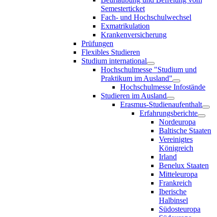
Semesterticket
Fach- und Hochschulwechsel
Exmatrikulation
Krankenversicherung
Prüfungen
Flexibles Studieren
Studium international
Hochschulmesse "Studium und
Praktikum im Ausland"
Hochschulmesse Infostände
Studieren im Ausland
Erasmus-Studienaufenthalt
Erfahrungsberichte
Nordeuropa
Baltische Staaten
Vereinigtes
Königreich
Irland
Benelux Staaten
Mitteleuropa
Frankreich
Iberische
Halbinsel
Südosteuropa