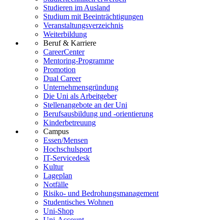
Studieren im Ausland
Studium mit Beeinträchtigungen
Veranstaltungsverzeichnis
Weiterbildung
Beruf & Karriere
CareerCenter
Mentoring-Programme
Promotion
Dual Career
Unternehmensgründung
Die Uni als Arbeitgeber
Stellenangebote an der Uni
Berufsausbildung und -orientierung
Kinderbetreuung
Campus
Essen/Mensen
Hochschulsport
IT-Servicedesk
Kultur
Lageplan
Notfälle
Risiko- und Bedrohungsmanagement
Studentisches Wohnen
Uni-Shop
Uni-Account