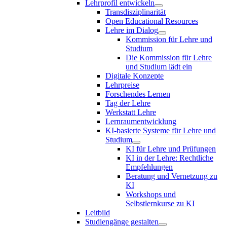
Lehrprofil entwickeln
Transdisziplinarität
Open Educational Resources
Lehre im Dialog
Kommission für Lehre und
Studium
Die Kommission für Lehre
und Studium lädt ein
Digitale Konzepte
Lehrpreise
Forschendes Lernen
Tag der Lehre
Werkstatt Lehre
Lernraumentwicklung
KI-basierte Systeme für Lehre und
Studium
KI für Lehre und Prüfungen
KI in der Lehre: Rechtliche
Empfehlungen
Beratung und Vernetzung zu
KI
Workshops und
Selbstlernkurse zu KI
Leitbild
Studiengänge gestalten