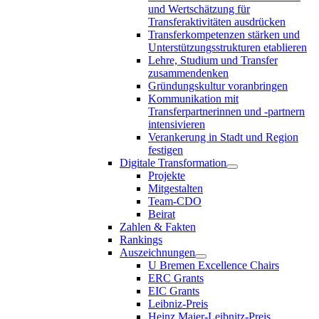
und Wertschätzung für
Transferaktivitäten ausdrücken
Transferkompetenzen stärken und
Unterstützungsstrukturen etablieren
Lehre, Studium und Transfer
zusammendenken
Gründungskultur voranbringen
Kommunikation mit
Transferpartnerinnen und -partnern
intensivieren
Verankerung in Stadt und Region
festigen
Digitale Transformation
Projekte
Mitgestalten
Team-CDO
Beirat
Zahlen & Fakten
Rankings
Auszeichnungen
U Bremen Excellence Chairs
ERC Grants
EIC Grants
Leibniz-Preis
Heinz Maier-Leibnitz-Preis