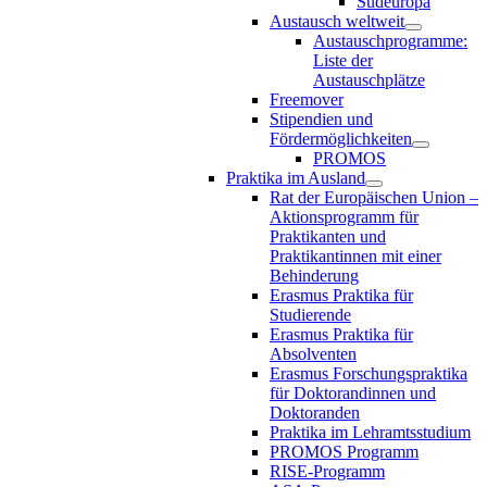
Südeuropa
Austausch weltweit
Austauschprogramme:
Liste der
Austauschplätze
Freemover
Stipendien und
Fördermöglichkeiten
PROMOS
Praktika im Ausland
Rat der Europäischen Union –
Aktionsprogramm für
Praktikanten und
Praktikantinnen mit einer
Behinderung
Erasmus Praktika für
Studierende
Erasmus Praktika für
Absolventen
Erasmus Forschungspraktika
für Doktorandinnen und
Doktoranden
Praktika im Lehramtsstudium
PROMOS Programm
RISE-Programm