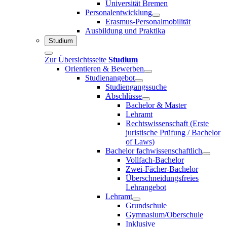
Universität Bremen
Personalentwicklung
Erasmus-Personalmobilität
Ausbildung und Praktika
Studium
Zur Übersichtsseite
Studium
Orientieren & Bewerben
Studienangebot
Studiengangssuche
Abschlüsse
Bachelor & Master
Lehramt
Rechtswissenschaft (Erste
juristische Prüfung / Bachelor
of Laws)
Bachelor fachwissenschaftlich
Vollfach-Bachelor
Zwei-Fächer-Bachelor
Überschneidungsfreies
Lehrangebot
Lehramt
Grundschule
Gymnasium/Oberschule
Inklusive