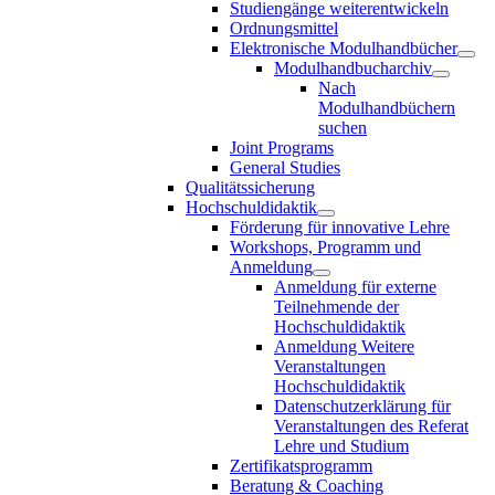
Studiengänge weiterentwickeln
Ordnungsmittel
Elektronische Modulhandbücher
Modulhandbucharchiv
Nach
Modulhandbüchern
suchen
Joint Programs
General Studies
Qualitätssicherung
Hochschuldidaktik
Förderung für innovative Lehre
Workshops, Programm und
Anmeldung
Anmeldung für externe
Teilnehmende der
Hochschuldidaktik
Anmeldung Weitere
Veranstaltungen
Hochschuldidaktik
Datenschutzerklärung für
Veranstaltungen des Referat
Lehre und Studium
Zertifikatsprogramm
Beratung & Coaching