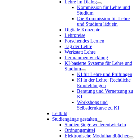
Lehre im Dialog
Kommission für Lehre und
Studium
Die Kommission für Lehre
und Studium lädt ein
Digitale Konzepte
Lehrpreise
Forschendes Lernen
Tag der Lehre
Werkstatt Lehre
Lernraumentwicklung
KI-basierte Systeme für Lehre und
Studium
KI für Lehre und Prüfungen
KI in der Lehre: Rechtliche
Empfehlungen
Beratung und Vernetzung zu
KI
Workshops und
Selbstlernkurse zu KI
Leitbild
Studiengänge gestalten
Studiengänge weiterentwickeln
Ordnungsmittel
Elektronische Modulhandbücher