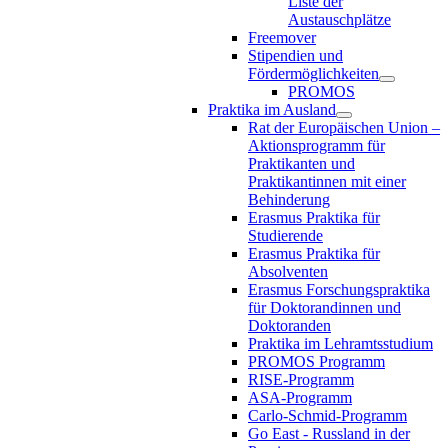
Liste der
Austauschplätze
Freemover
Stipendien und
Fördermöglichkeiten
PROMOS
Praktika im Ausland
Rat der Europäischen Union –
Aktionsprogramm für
Praktikanten und
Praktikantinnen mit einer
Behinderung
Erasmus Praktika für
Studierende
Erasmus Praktika für
Absolventen
Erasmus Forschungspraktika
für Doktorandinnen und
Doktoranden
Praktika im Lehramtsstudium
PROMOS Programm
RISE-Programm
ASA-Programm
Carlo-Schmid-Programm
Go East - Russland in der