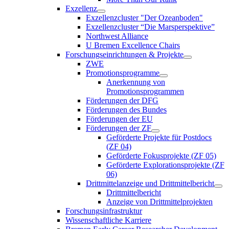
Exzellenz
Exzellenzcluster "Der Ozeanboden"
Exzellenzcluster “Die Marsperspektive”
Northwest Alliance
U Bremen Excellence Chairs
Forschungseinrichtungen & Projekte
ZWE
Promotionsprogramme
Anerkennung von
Promotionsprogrammen
Förderungen der DFG
Förderungen des Bundes
Förderungen der EU
Förderungen der ZF
Geförderte Projekte für Postdocs
(ZF 04)
Geförderte Fokusprojekte (ZF 05)
Geförderte Explorationsprojekte (ZF
06)
Drittmittelanzeige und Drittmittelbericht
Drittmittelbericht
Anzeige von Drittmittelprojekten
Forschungsinfrastruktur
Wissenschaftliche Karriere