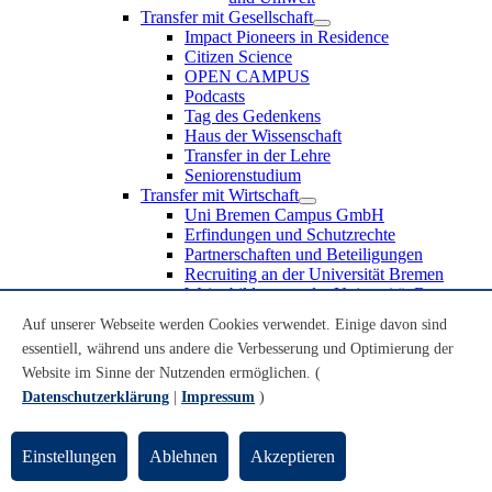
Transfer mit Gesellschaft
Impact Pioneers in Residence
Citizen Science
OPEN CAMPUS
Podcasts
Tag des Gedenkens
Haus der Wissenschaft
Transfer in der Lehre
Seniorenstudium
Transfer mit Wirtschaft
Uni Bremen Campus GmbH
Erfindungen und Schutzrechte
Partnerschaften und Beteiligungen
Recruiting an der Universität Bremen
Weiterbildung an der Universität Bremen
Transfer mit Schule
Auf unserer Webseite werden Cookies verwendet. Einige davon sind
Schülerinnen und Schüler
essentiell, während uns andere die Verbesserung und Optimierung der
MINT-Schnupperstudium
Schulklassen
Website im Sinne der Nutzenden ermöglichen. (
Lehrkräfte
Datenschutzerklärung
|
Impressum
)
Gründungsunterstützung
UniTransfer - Servicestelle für Transferaktivitäten
Einstellungen
Ablehnen
Akzeptieren
Transfermagazin der Universität Bremen
Transferpreis der Universität Bremen