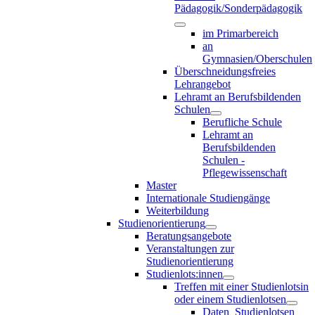
Pädagogik/Sonderpädagogik
im Primarbereich
an
Gymnasien/Oberschulen
Überschneidungsfreies
Lehrangebot
Lehramt an Berufsbildenden
Schulen
Berufliche Schule
Lehramt an
Berufsbildenden
Schulen -
Pflegewissenschaft
Master
Internationale Studiengänge
Weiterbildung
Studienorientierung
Beratungsangebote
Veranstaltungen zur
Studienorientierung
Studienlots:innen
Treffen mit einer Studienlotsin
oder einem Studienlotsen
Daten_Studienlotsen