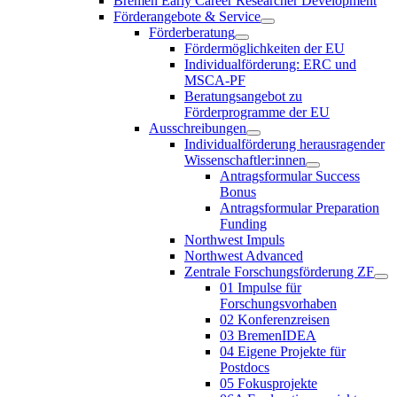
Bremen Early Career Researcher Development
Förderangebote & Service
Förderberatung
Fördermöglichkeiten der EU
Individualförderung: ERC und
MSCA-PF
Beratungsangebot zu
Förderprogramme der EU
Ausschreibungen
Individualförderung herausragender
Wissenschaftler:innen
Antragsformular Success
Bonus
Antragsformular Preparation
Funding
Northwest Impuls
Northwest Advanced
Zentrale Forschungsförderung ZF
01 Impulse für
Forschungsvorhaben
02 Konferenzreisen
03 BremenIDEA
04 Eigene Projekte für
Postdocs
05 Fokusprojekte