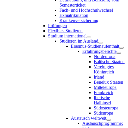
Semesterticket
Fach- und Hochschulwechsel
Exmatrikulation
Krankenversicherung
Prüfungen
Flexibles Studieren
Studium international
Studieren im Ausland
Erasmus-Studienaufenthalt
Erfahrungsberichte
Nordeuropa
Baltische Staaten
Vereinigtes
Königreich
Irland
Benelux Staaten
Mitteleuropa
Frankreich
Iberische
Halbinsel
Südosteuropa
Südeuropa
Austausch weltweit
Austauschprogramme: