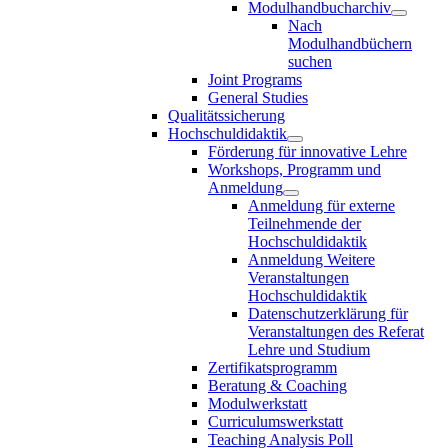
Modulhandbucharchiv
Nach
Modulhandbüchern
suchen
Joint Programs
General Studies
Qualitätssicherung
Hochschuldidaktik
Förderung für innovative Lehre
Workshops, Programm und
Anmeldung
Anmeldung für externe
Teilnehmende der
Hochschuldidaktik
Anmeldung Weitere
Veranstaltungen
Hochschuldidaktik
Datenschutzerklärung für
Veranstaltungen des Referat
Lehre und Studium
Zertifikatsprogramm
Beratung & Coaching
Modulwerkstatt
Curriculumswerkstatt
Teaching Analysis Poll