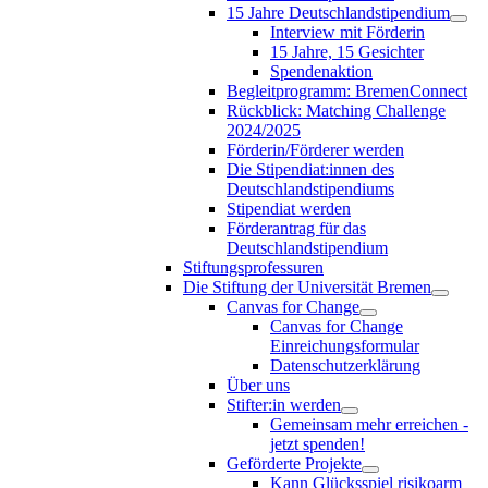
15 Jahre Deutschlandstipendium
Interview mit Förderin
15 Jahre, 15 Gesichter
Spendenaktion
Begleitprogramm: BremenConnect
Rückblick: Matching Challenge
2024/2025
Förderin/Förderer werden
Die Stipendiat:innen des
Deutschlandstipendiums
Stipendiat werden
Förderantrag für das
Deutschlandstipendium
Stiftungsprofessuren
Die Stiftung der Universität Bremen
Canvas for Change
Canvas for Change
Einreichungsformular
Datenschutzerklärung
Über uns
Stifter:in werden
Gemeinsam mehr erreichen -
jetzt spenden!
Geförderte Projekte
Kann Glücksspiel risikoarm