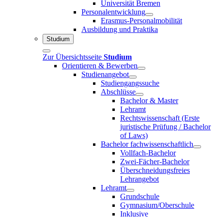
Universität Bremen
Personalentwicklung
Erasmus-Personalmobilität
Ausbildung und Praktika
Studium
Zur Übersichtsseite
Studium
Orientieren & Bewerben
Studienangebot
Studiengangssuche
Abschlüsse
Bachelor & Master
Lehramt
Rechtswissenschaft (Erste
juristische Prüfung / Bachelor
of Laws)
Bachelor fachwissenschaftlich
Vollfach-Bachelor
Zwei-Fächer-Bachelor
Überschneidungsfreies
Lehrangebot
Lehramt
Grundschule
Gymnasium/Oberschule
Inklusive