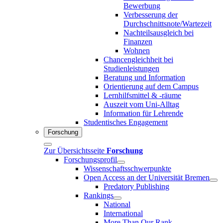
Bewerbung
Verbesserung der
Durchschnittsnote/Wartezeit
Nachteilsausgleich bei
Finanzen
Wohnen
Chancengleichheit bei
Studienleistungen
Beratung und Information
Orientierung auf dem Campus
Lernhilfsmittel & -räume
Auszeit vom Uni-Alltag
Information für Lehrende
Studentisches Engagement
Forschung
Zur Übersichtsseite
Forschung
Forschungsprofil
Wissenschaftsschwerpunkte
Open Access an der Universität Bremen
Predatory Publishing
Rankings
National
International
More Than Our Rank