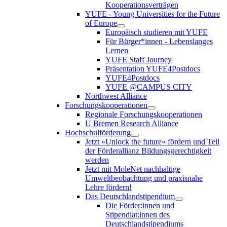
Kooperationsverträgen
YUFE - Young Universities for the Future
of Europe
Europäisch studieren mit YUFE
Für Bürger*innen - Lebenslanges
Lernen
YUFE Staff Journey
Präsentation YUFE4Postdocs
YUFE4Postdocs
YUFE @CAMPUS CITY
Northwest Alliance
Forschungskooperationen
Regionale Forschungskooperationen
U Bremen Research Alliance
Hochschulförderung
Jetzt »Unlock the future« fördern und Teil
der Förderallianz Bildungsgerechtigkeit
werden
Jetzt mit MoleNet nachhaltige
Umweltbeobachtung und praxisnahe
Lehre fördern!
Das Deutschlandstipendium
Die Förder:innen und
Stipendiat:innen des
Deutschlandstipendiums