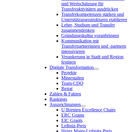
und Wertschätzung für
Transferaktivitäten ausdrücken
Transferkompetenzen stärken und
Unterstützungsstrukturen etablieren
Lehre, Studium und Transfer
zusammendenken
Gründungskultur voranbringen
Kommunikation mit
Transferpartnerinnen und -partnern
intensivieren
Verankerung in Stadt und Region
festigen
Digitale Transformation
Projekte
Mitgestalten
Team-CDO
Beirat
Zahlen & Fakten
Rankings
Auszeichnungen
U Bremen Excellence Chairs
ERC Grants
EIC Grants
Leibniz-Preis
Heinz Maier-Leibnitz-Preis