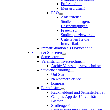
Probestudium
Meisterprüfung
FAQ
Anlaufstellen,
Studienunterlagen,
Bescheinigungen
Fragen zur
Studienplatzbewerbung
Unterlagen für die
Immatrikulation
Immatrikulation als Doktorand/in
Starten & Studieren
Semesterzeiten
Veranstaltungsverzeichnis
Archiv Vorlesungsverzeichnisse
Studieneinführung
Uni-Start
Newcomer Service
kompass
Formalitäten
Rückmeldung und Semesterbeitrag
Campus-App der Universität
Bremen
Studiengebühren
Beurlaubung und Befreiung vom