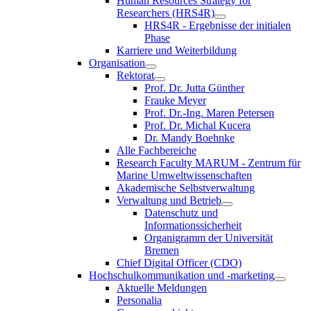
Human Resources Strategy for
Researchers (HRS4R)
HRS4R - Ergebnisse der initialen
Phase
Karriere und Weiterbildung
Organisation
Rektorat
Prof. Dr. Jutta Günther
Frauke Meyer
Prof. Dr.-Ing. Maren Petersen
Prof. Dr. Michal Kucera
Dr. Mandy Boehnke
Alle Fachbereiche
Research Faculty MARUM - Zentrum für
Marine Umweltwissenschaften
Akademische Selbstverwaltung
Verwaltung und Betrieb
Datenschutz und
Informationssicherheit
Organigramm der Universität
Bremen
Chief Digital Officer (CDO)
Hochschulkommunikation und -marketing
Aktuelle Meldungen
Personalia