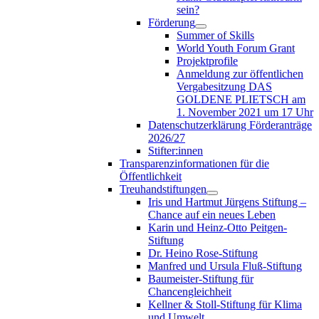
sein?
Förderung
Summer of Skills
World Youth Forum Grant
Projektprofile
Anmeldung zur öffentlichen
Vergabesitzung DAS
GOLDENE PLIETSCH am
1. November 2021 um 17 Uhr
Datenschutzerklärung Förderanträge
2026/27
Stifter:innen
Transparenzinformationen für die
Öffentlichkeit
Treuhandstiftungen
Iris und Hartmut Jürgens Stiftung –
Chance auf ein neues Leben
Karin und Heinz-Otto Peitgen-
Stiftung
Dr. Heino Rose-Stiftung
Manfred und Ursula Fluß-Stiftung
Baumeister-Stiftung für
Chancengleichheit
Kellner & Stoll-Stiftung für Klima
und Umwelt