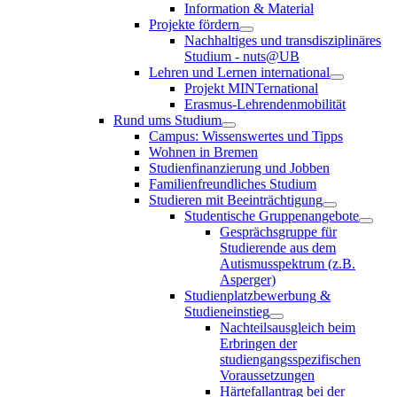
Information & Material
Projekte fördern
Nachhaltiges und transdisziplinäres
Studium - nuts@UB
Lehren und Lernen international
Projekt MINTernational
Erasmus-Lehrendenmobilität
Rund ums Studium
Campus: Wissenswertes und Tipps
Wohnen in Bremen
Studienfinanzierung und Jobben
Familienfreundliches Studium
Studieren mit Beeinträchtigung
Studentische Gruppenangebote
Gesprächsgruppe für
Studierende aus dem
Autismusspektrum (z.B.
Asperger)
Studienplatzbewerbung &
Studieneinstieg
Nachteilsausgleich beim
Erbringen der
studiengangsspezifischen
Voraussetzungen
Härtefallantrag bei der