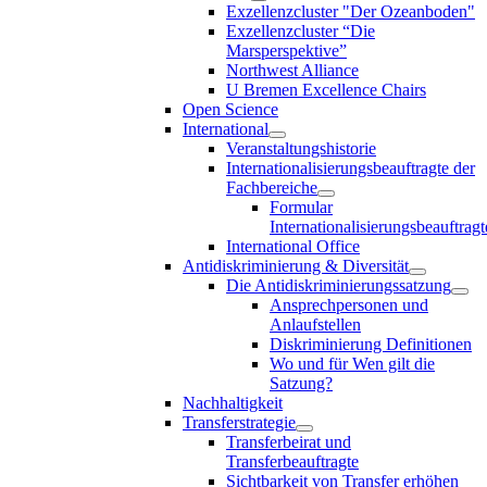
Exzellenzcluster "Der Ozeanboden"
Exzellenzcluster “Die
Marsperspektive”
Northwest Alliance
U Bremen Excellence Chairs
Open Science
International
Veranstaltungshistorie
Internationalisierungsbeauftragte der
Fachbereiche
Formular
Internationalisierungsbeauftragt
International Office
Antidiskriminierung & Diversität
Die Antidiskriminierungssatzung
Ansprechpersonen und
Anlaufstellen
Diskriminierung Definitionen
Wo und für Wen gilt die
Satzung?
Nachhaltigkeit
Transferstrategie
Transferbeirat und
Transferbeauftragte
Sichtbarkeit von Transfer erhöhen