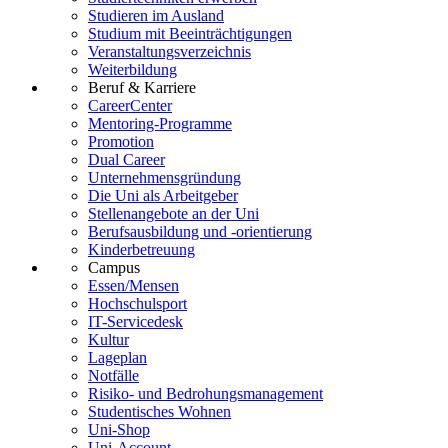
Studieren im Ausland
Studium mit Beeinträchtigungen
Veranstaltungsverzeichnis
Weiterbildung
Beruf & Karriere
CareerCenter
Mentoring-Programme
Promotion
Dual Career
Unternehmensgründung
Die Uni als Arbeitgeber
Stellenangebote an der Uni
Berufsausbildung und -orientierung
Kinderbetreuung
Campus
Essen/Mensen
Hochschulsport
IT-Servicedesk
Kultur
Lageplan
Notfälle
Risiko- und Bedrohungsmanagement
Studentisches Wohnen
Uni-Shop
Uni-Account