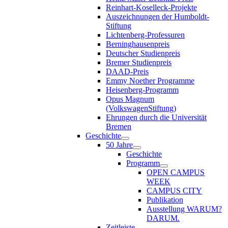
Reinhart-Koselleck-Projekte
Auszeichnungen der Humboldt-
Stiftung
Lichtenberg-Professuren
Berninghausenpreis
Deutscher Studienpreis
Bremer Studienpreis
DAAD-Preis
Emmy Noether Programme
Heisenberg-Programm
Opus Magnum
(VolkswagenStiftung)
Ehrungen durch die Universität
Bremen
Geschichte
50 Jahre
Geschichte
Programm
OPEN CAMPUS
WEEK
CAMPUS CITY
Publikation
Ausstellung WARUM?
DARUM.
Zeitleiste