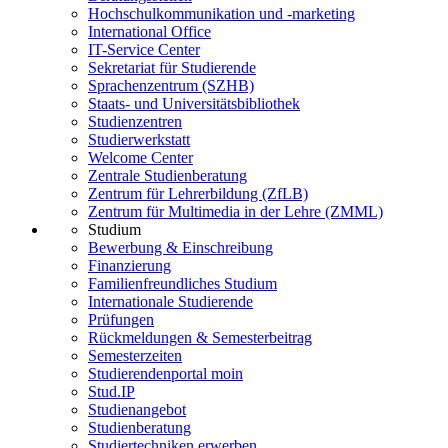
Hochschulkommunikation und -marketing
International Office
IT-Service Center
Sekretariat für Studierende
Sprachenzentrum (SZHB)
Staats- und Universitätsbibliothek
Studienzentren
Studierwerkstatt
Welcome Center
Zentrale Studienberatung
Zentrum für Lehrerbildung (ZfLB)
Zentrum für Multimedia in der Lehre (ZMML)
Studium
Bewerbung & Einschreibung
Finanzierung
Familienfreundliches Studium
Internationale Studierende
Prüfungen
Rückmeldungen & Semesterbeitrag
Semesterzeiten
Studierendenportal moin
Stud.IP
Studienangebot
Studienberatung
Studiertechniken erwerben