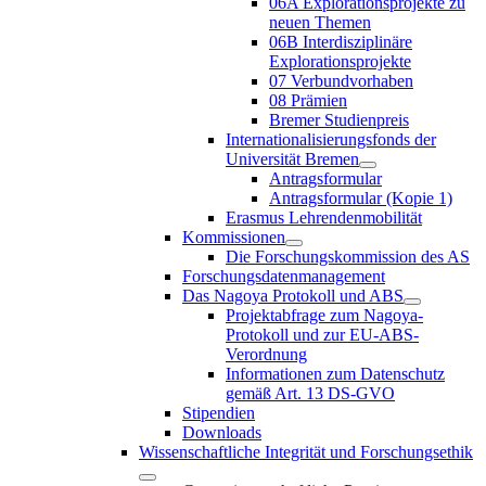
06A Explorationsprojekte zu
neuen Themen
06B Interdisziplinäre
Explorationsprojekte
07 Verbundvorhaben
08 Prämien
Bremer Studienpreis
Internationalisierungsfonds der
Universität Bremen
Antragsformular
Antragsformular (Kopie 1)
Erasmus Lehrendenmobilität
Kommissionen
Die Forschungskommission des AS
Forschungsdatenmanagement
Das Nagoya Protokoll und ABS
Projektabfrage zum Nagoya-
Protokoll und zur EU-ABS-
Verordnung
Informationen zum Datenschutz
gemäß Art. 13 DS-GVO
Stipendien
Downloads
Wissenschaftliche Integrität und Forschungsethik