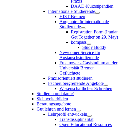
Praxis
DAAD-Kurzstipendien
Internationale Studierende
HIST Bremen
Angebote für internationale
Studierende
Registration Form (Iranian
Get Together on 29. May)
kompass
Study Buddy
Newcomer Service für
Austauschstudierende
Freemover - Gaststudium an der
Universität Bremen
Geflüchtete
Praxisorientiert studieren
Fächerübergreifende Angebote
Wissenschaftliches Schreiben
Studieren und dann?
Sich weiterbilden
Beratungsangebote
Gut lehren und lernen
Lehrprofil entwickeln
Transdisziplinarität
Open Educational Resources