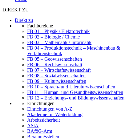
DIREKT ZU
Direkt zu
Fachbereiche
FB 01 – Physik / Elektrotechnik
FB 02 – Biologie / Chemie
FB 03 – Mathematik / Informatik
FB 04 – Produktionstechnik – Maschinenbau &
Verfahrenstechnik
FB 05 – Geowissenschaften
FB 06 – Rechtswissenschaft
FB 07 – Wirtschaftswissenschaft
FB 08 – Sozialwissenschaften
FB 09 – Kulturwissenschaften
FB 10 – Sprach- und Literaturwissenschaften
FB 11 – Human- und Gesundheitswissenschaften
FB 12 – Erziehungs- und Bildungswissenschaften
Einrichtungen
Einrichtungen von A-Z
Akademie für Weiterbildung
Arbeitssicherheit
AStA
BAföG-Amt
Beratungsstellen