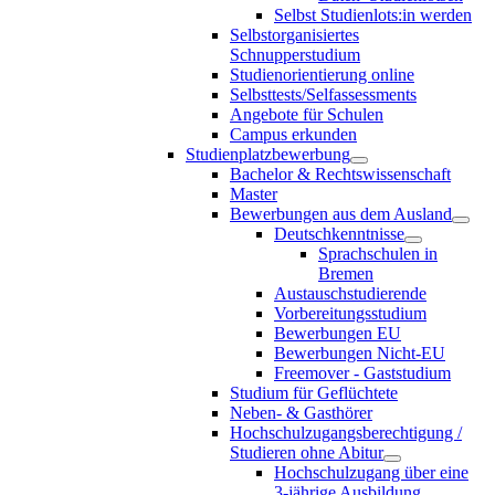
Selbst Studienlots:in werden
Selbstorganisiertes
Schnupperstudium
Studienorientierung online
Selbsttests/Selfassessments
Angebote für Schulen
Campus erkunden
Studienplatzbewerbung
Bachelor & Rechtswissenschaft
Master
Bewerbungen aus dem Ausland
Deutschkenntnisse
Sprachschulen in
Bremen
Austauschstudierende
Vorbereitungsstudium
Bewerbungen EU
Bewerbungen Nicht-EU
Freemover - Gaststudium
Studium für Geflüchtete
Neben- & Gasthörer
Hochschulzugangsberechtigung /
Studieren ohne Abitur
Hochschulzugang über eine
3-jährige Ausbildung