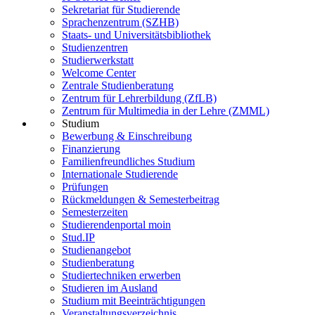
Sekretariat für Studierende
Sprachenzentrum (SZHB)
Staats- und Universitätsbibliothek
Studienzentren
Studierwerkstatt
Welcome Center
Zentrale Studienberatung
Zentrum für Lehrerbildung (ZfLB)
Zentrum für Multimedia in der Lehre (ZMML)
Studium
Bewerbung & Einschreibung
Finanzierung
Familienfreundliches Studium
Internationale Studierende
Prüfungen
Rückmeldungen & Semesterbeitrag
Semesterzeiten
Studierendenportal moin
Stud.IP
Studienangebot
Studienberatung
Studiertechniken erwerben
Studieren im Ausland
Studium mit Beeinträchtigungen
Veranstaltungsverzeichnis