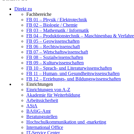
Direkt zu
Fachbereiche
FB 01 – Physik / Elektrotechnik
FB 02 – Biologie / Chemie
FB 03 – Mathematik / Informatik
FB 04 – Produktionstechnik – Maschinenbau & Verfahre
FB 05 – Geowissenschaften
FB 06 – Rechtswissenschaft
FB 07 – Wirtschaftswissenschaft
FB 08 – Sozialwissenschaften
FB 09 – Kulturwissenschaften
FB 10 – Sprach- und Literaturwissenschaften
FB 11 – Human- und Gesundheitswissenschaften
FB 12 – Erziehungs- und Bildungswissenschaften
Einrichtungen
Einrichtungen von A-Z
Akademie für Weiterbildung
Arbeitssicherheit
AStA
BAföG-Amt
Beratungsstellen
Hochschulkommunikation und -marketing
International Office
IT-Service Center