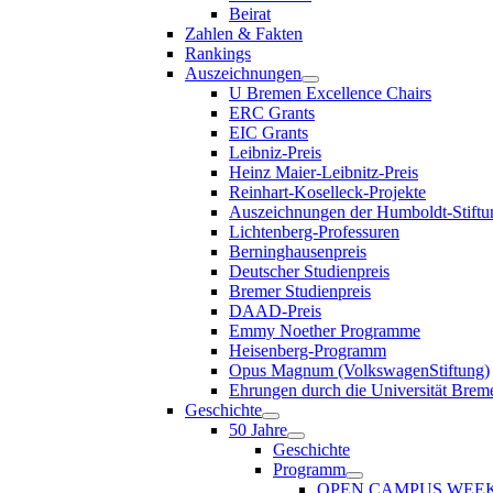
Beirat
Zahlen & Fakten
Rankings
Auszeichnungen
U Bremen Excellence Chairs
ERC Grants
EIC Grants
Leibniz-Preis
Heinz Maier-Leibnitz-Preis
Reinhart-Koselleck-Projekte
Auszeichnungen der Humboldt-Stiftu
Lichtenberg-Professuren
Berninghausenpreis
Deutscher Studienpreis
Bremer Studienpreis
DAAD-Preis
Emmy Noether Programme
Heisenberg-Programm
Opus Magnum (VolkswagenStiftung)
Ehrungen durch die Universität Brem
Geschichte
50 Jahre
Geschichte
Programm
OPEN CAMPUS WEE