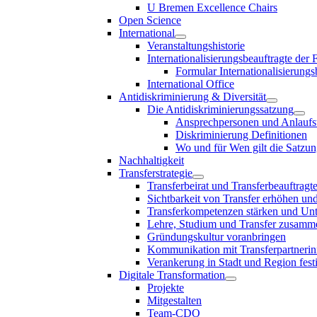
U Bremen Excellence Chairs
Open Science
International
Veranstaltungshistorie
Internationalisierungsbeauftragte der
Formular Internationalisierungs
International Office
Antidiskriminierung & Diversität
Die Antidiskriminierungssatzung
Ansprechpersonen und Anlaufst
Diskriminierung Definitionen
Wo und für Wen gilt die Satzu
Nachhaltigkeit
Transferstrategie
Transferbeirat und Transferbeauftragt
Sichtbarkeit von Transfer erhöhen un
Transferkompetenzen stärken und Unte
Lehre, Studium und Transfer zusam
Gründungskultur voranbringen
Kommunikation mit Transferpartnerinn
Verankerung in Stadt und Region fest
Digitale Transformation
Projekte
Mitgestalten
Team-CDO