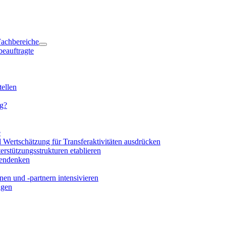
 Fachbereiche
beauftragte
ellen
ng?
e
d Wertschätzung für Transferaktivitäten ausdrücken
rstützungsstrukturen etablieren
mendenken
en und -partnern intensivieren
igen