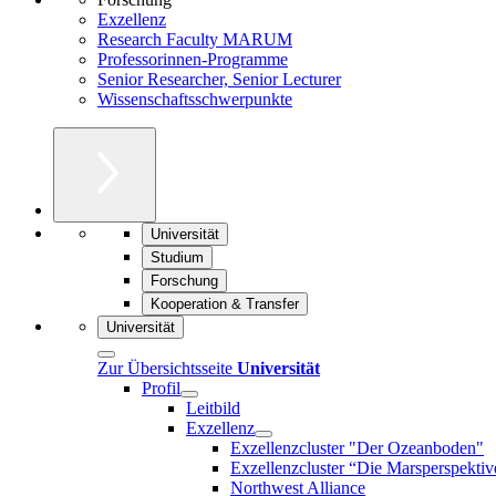
Exzellenz
Research Faculty MARUM
Professorinnen-Programme
Senior Researcher, Senior Lecturer
Wissenschaftsschwerpunkte
Universität
Studium
Forschung
Kooperation & Transfer
Universität
Zur Übersichtsseite
Universität
Profil
Leitbild
Exzellenz
Exzellenzcluster "Der Ozeanboden"
Exzellenzcluster “Die Marsperspektiv
Northwest Alliance