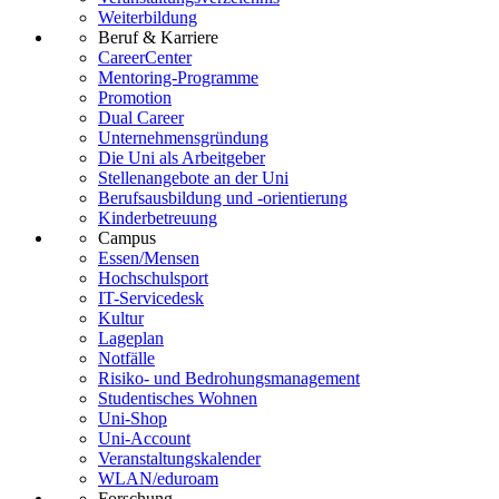
Weiterbildung
Beruf & Karriere
CareerCenter
Mentoring-Programme
Promotion
Dual Career
Unternehmensgründung
Die Uni als Arbeitgeber
Stellenangebote an der Uni
Berufsausbildung und -orientierung
Kinderbetreuung
Campus
Essen/Mensen
Hochschulsport
IT-Servicedesk
Kultur
Lageplan
Notfälle
Risiko- und Bedrohungsmanagement
Studentisches Wohnen
Uni-Shop
Uni-Account
Veranstaltungskalender
WLAN/eduroam
Forschung