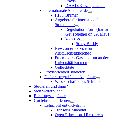
Praxis
DAAD-Kurzstipendien
Internationale Studierende
HIST Bremen
Angebote für internationale
Studierende
Registration Form (Iranian
Get Together on 29. May)
kompass
Study Buddy
Newcomer Service für
Austauschstudierende
Freemover - Gaststudium an der
Universität Bremen
Geflüchtete
Praxisorientiert studieren
Fächerübergreifende Angebote
Wissenschaftliches Schreiben
Studieren und dann?
Sich weiterbilden
Beratungsangebote
Gut lehren und lernen
Lehrprofil entwickeln
Transdisziplinarität
Open Educational Resources