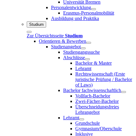
Universität Bremen
Personalentwicklung
Erasmus-Personalmobilität
Ausbildung und Praktika
Studium
Zur Übersichtsseite
Studium
Orientieren & Bewerben
Studienangebot
Studiengangssuche
Abschlüsse
Bachelor & Master
Lehramt
Rechtswissenschaft (Erste
juristische Prüfung / Bachelor
of Laws)
Bachelor fachwissenschaftlich
Vollfach-Bachelor
Zwei-Fächer-Bachelor
Überschneidungsfreies
Lehrangebot
Lehramt
Grundschule
Gymnasium/Oberschule
Inklusive