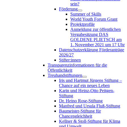
sein?
Förderung
Summer of Skills
World Youth Forum Grant
Projektprofile
Anmeldung zur öffentlichen
Vergabesitzung DAS
GOLDENE PLIETSCH am
1. November 2021 um 17 Uhr
Datenschutzerklärung Förderanträge
2026/27
Stifter:innen
Transparenzinformationen für die
Öffentlichkeit
Treuhandstiftungen
Iris und Hartmut Jürgens Stiftung –
Chance auf ein neues Leben
Karin und Heinz-Otto Peitgen-
Stiftung
Dr. Heino Rose-Stiftung
Manfred und Ursula Fluß-Stiftung
Baumeister-Stiftung für
Chancengleichheit
Kellner & Stoll-Stiftung für Klima
und Umwelt