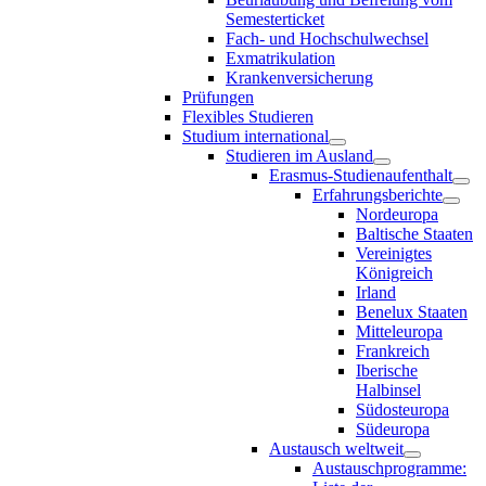
Semesterticket
Fach- und Hochschulwechsel
Exmatrikulation
Krankenversicherung
Prüfungen
Flexibles Studieren
Studium international
Studieren im Ausland
Erasmus-Studienaufenthalt
Erfahrungsberichte
Nordeuropa
Baltische Staaten
Vereinigtes
Königreich
Irland
Benelux Staaten
Mitteleuropa
Frankreich
Iberische
Halbinsel
Südosteuropa
Südeuropa
Austausch weltweit
Austauschprogramme: