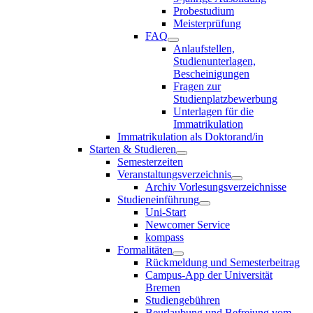
Probestudium
Meisterprüfung
FAQ
Anlaufstellen,
Studienunterlagen,
Bescheinigungen
Fragen zur
Studienplatzbewerbung
Unterlagen für die
Immatrikulation
Immatrikulation als Doktorand/in
Starten & Studieren
Semesterzeiten
Veranstaltungsverzeichnis
Archiv Vorlesungsverzeichnisse
Studieneinführung
Uni-Start
Newcomer Service
kompass
Formalitäten
Rückmeldung und Semesterbeitrag
Campus-App der Universität
Bremen
Studiengebühren
Beurlaubung und Befreiung vom