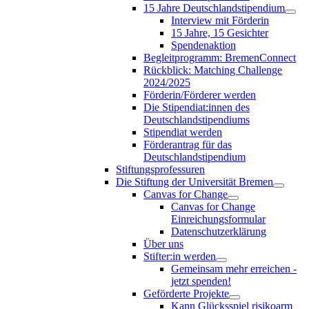
15 Jahre Deutschlandstipendium
Interview mit Förderin
15 Jahre, 15 Gesichter
Spendenaktion
Begleitprogramm: BremenConnect
Rückblick: Matching Challenge
2024/2025
Förderin/Förderer werden
Die Stipendiat:innen des
Deutschlandstipendiums
Stipendiat werden
Förderantrag für das
Deutschlandstipendium
Stiftungsprofessuren
Die Stiftung der Universität Bremen
Canvas for Change
Canvas for Change
Einreichungsformular
Datenschutzerklärung
Über uns
Stifter:in werden
Gemeinsam mehr erreichen -
jetzt spenden!
Geförderte Projekte
Kann Glücksspiel risikoarm