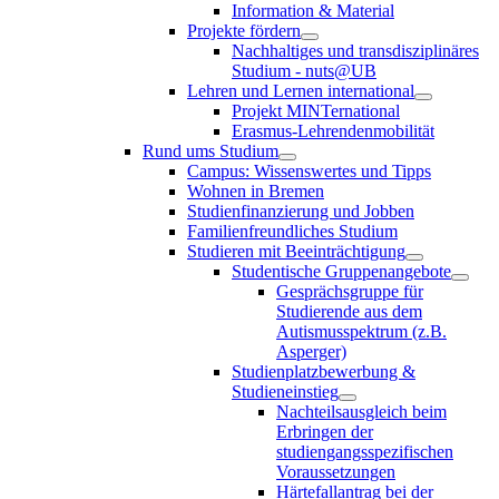
Information & Material
Projekte fördern
Nachhaltiges und transdisziplinäres
Studium - nuts@UB
Lehren und Lernen international
Projekt MINTernational
Erasmus-Lehrendenmobilität
Rund ums Studium
Campus: Wissenswertes und Tipps
Wohnen in Bremen
Studienfinanzierung und Jobben
Familienfreundliches Studium
Studieren mit Beeinträchtigung
Studentische Gruppenangebote
Gesprächsgruppe für
Studierende aus dem
Autismusspektrum (z.B.
Asperger)
Studienplatzbewerbung &
Studieneinstieg
Nachteilsausgleich beim
Erbringen der
studiengangsspezifischen
Voraussetzungen
Härtefallantrag bei der