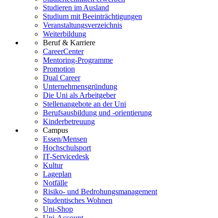
Studieren im Ausland
Studium mit Beeinträchtigungen
Veranstaltungsverzeichnis
Weiterbildung
Beruf & Karriere
CareerCenter
Mentoring-Programme
Promotion
Dual Career
Unternehmensgründung
Die Uni als Arbeitgeber
Stellenangebote an der Uni
Berufsausbildung und -orientierung
Kinderbetreuung
Campus
Essen/Mensen
Hochschulsport
IT-Servicedesk
Kultur
Lageplan
Notfälle
Risiko- und Bedrohungsmanagement
Studentisches Wohnen
Uni-Shop
Uni-Account