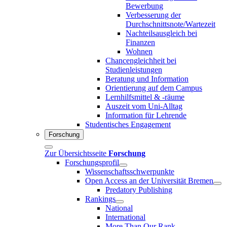
Bewerbung
Verbesserung der
Durchschnittsnote/Wartezeit
Nachteilsausgleich bei
Finanzen
Wohnen
Chancengleichheit bei
Studienleistungen
Beratung und Information
Orientierung auf dem Campus
Lernhilfsmittel & -räume
Auszeit vom Uni-Alltag
Information für Lehrende
Studentisches Engagement
Forschung
Zur Übersichtsseite
Forschung
Forschungsprofil
Wissenschaftsschwerpunkte
Open Access an der Universität Bremen
Predatory Publishing
Rankings
National
International
More Than Our Rank