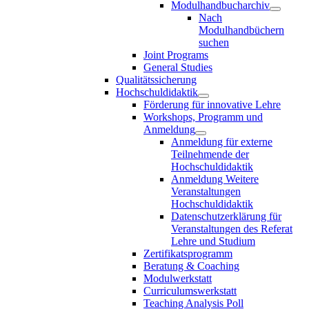
Modulhandbucharchiv
Nach
Modulhandbüchern
suchen
Joint Programs
General Studies
Qualitätssicherung
Hochschuldidaktik
Förderung für innovative Lehre
Workshops, Programm und
Anmeldung
Anmeldung für externe
Teilnehmende der
Hochschuldidaktik
Anmeldung Weitere
Veranstaltungen
Hochschuldidaktik
Datenschutzerklärung für
Veranstaltungen des Referat
Lehre und Studium
Zertifikatsprogramm
Beratung & Coaching
Modulwerkstatt
Curriculumswerkstatt
Teaching Analysis Poll