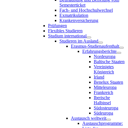
Semesterticket
Fach- und Hochschulwechsel
Exmatrikulation
Krankenversicherung
Prüfungen
Flexibles Studieren
Studium international
Studieren im Ausland
Erasmus-Studienaufenthalt
Erfahrungsberichte
Nordeuropa
Baltische Staaten
Vereinigtes
Königreich
Irland
Benelux Staaten
Mitteleuropa
Frankreich
Iberische
Halbinsel
Südosteuropa
Südeuropa
Austausch weltweit
Austauschprogramme: