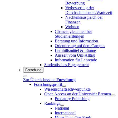
Bewerbung
Verbesserung der
Durchschnittsnote/Wartezeit
Nachteilsausgleich bei
Finanzen
Wohnen
Chancengleichheit bei
Studienleistungen
Beratung und Information
Orientierung auf dem Campus
Lernhilfsmittel & -räume
Auszeit vom Uni-Alltag
Information für Lehrende
Studentisches Engagement
Forschung
Zur Übersichtsseite
Forschung
Forschungsprofil
Wissenschaftsschwerpunkte
Open Access an der Universität Bremen
Predatory Publishing
Rankings
National
International
More Than Our Rank