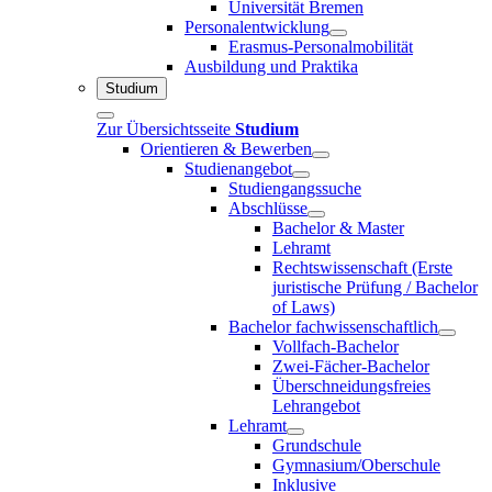
Universität Bremen
Personalentwicklung
Erasmus-Personalmobilität
Ausbildung und Praktika
Studium
Zur Übersichtsseite
Studium
Orientieren & Bewerben
Studienangebot
Studiengangssuche
Abschlüsse
Bachelor & Master
Lehramt
Rechtswissenschaft (Erste
juristische Prüfung / Bachelor
of Laws)
Bachelor fachwissenschaftlich
Vollfach-Bachelor
Zwei-Fächer-Bachelor
Überschneidungsfreies
Lehrangebot
Lehramt
Grundschule
Gymnasium/Oberschule
Inklusive