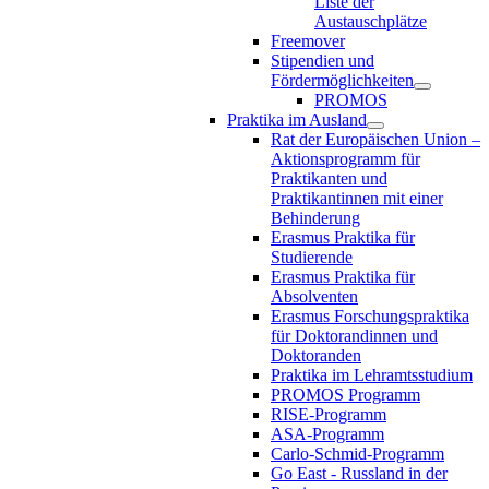
Liste der
Austauschplätze
Freemover
Stipendien und
Fördermöglichkeiten
PROMOS
Praktika im Ausland
Rat der Europäischen Union –
Aktionsprogramm für
Praktikanten und
Praktikantinnen mit einer
Behinderung
Erasmus Praktika für
Studierende
Erasmus Praktika für
Absolventen
Erasmus Forschungspraktika
für Doktorandinnen und
Doktoranden
Praktika im Lehramtsstudium
PROMOS Programm
RISE-Programm
ASA-Programm
Carlo-Schmid-Programm
Go East - Russland in der