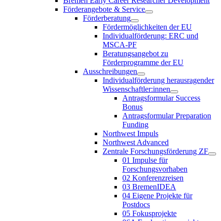
Bremen Early Career Researcher Development
Förderangebote & Service
Förderberatung
Fördermöglichkeiten der EU
Individualförderung: ERC und
MSCA-PF
Beratungsangebot zu
Förderprogramme der EU
Ausschreibungen
Individualförderung herausragender
Wissenschaftler:innen
Antragsformular Success
Bonus
Antragsformular Preparation
Funding
Northwest Impuls
Northwest Advanced
Zentrale Forschungsförderung ZF
01 Impulse für
Forschungsvorhaben
02 Konferenzreisen
03 BremenIDEA
04 Eigene Projekte für
Postdocs
05 Fokusprojekte