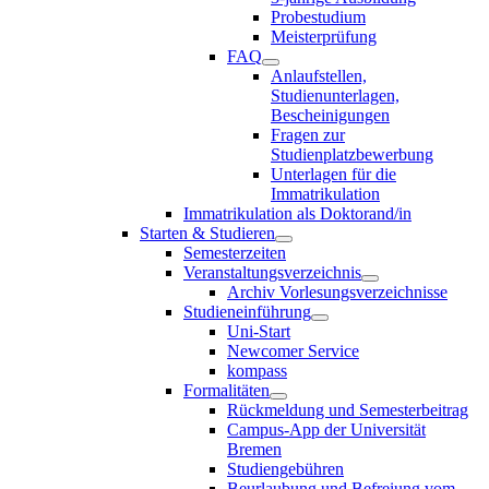
Probestudium
Meisterprüfung
FAQ
Anlaufstellen,
Studienunterlagen,
Bescheinigungen
Fragen zur
Studienplatzbewerbung
Unterlagen für die
Immatrikulation
Immatrikulation als Doktorand/in
Starten & Studieren
Semesterzeiten
Veranstaltungsverzeichnis
Archiv Vorlesungsverzeichnisse
Studieneinführung
Uni-Start
Newcomer Service
kompass
Formalitäten
Rückmeldung und Semesterbeitrag
Campus-App der Universität
Bremen
Studiengebühren
Beurlaubung und Befreiung vom