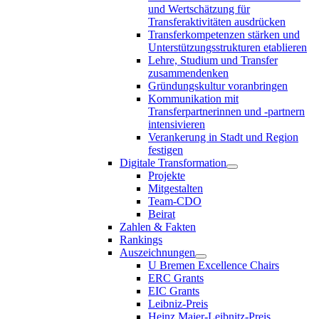
und Wertschätzung für
Transferaktivitäten ausdrücken
Transferkompetenzen stärken und
Unterstützungsstrukturen etablieren
Lehre, Studium und Transfer
zusammendenken
Gründungskultur voranbringen
Kommunikation mit
Transferpartnerinnen und -partnern
intensivieren
Verankerung in Stadt und Region
festigen
Digitale Transformation
Projekte
Mitgestalten
Team-CDO
Beirat
Zahlen & Fakten
Rankings
Auszeichnungen
U Bremen Excellence Chairs
ERC Grants
EIC Grants
Leibniz-Preis
Heinz Maier-Leibnitz-Preis