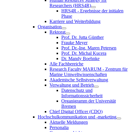
Human Resources Strategy for
Researchers (HRS4R)
HRS4R - Ergebnisse der initialen
Phase
Karriere und Weiterbildung
Organisation
Rektorat
Prof. Dr. Jutta Günther
Frauke Meyer
Prof. Dr.-Ing. Maren Petersen
Prof. Dr. Michal Kucera
Dr. Mandy Boehnke
Alle Fachbereiche
Research Faculty MARUM - Zentrum für
Marine Umweltwissenschaften
Akademische Selbstverwaltung
Verwaltung und Betrieb
Datenschutz und
Informationssicherheit
Organigramm der Universität
Bremen
Chief Digital Officer (CDO)
Hochschulkommunikation und -marketing
Aktuelle Meldungen
Personalia