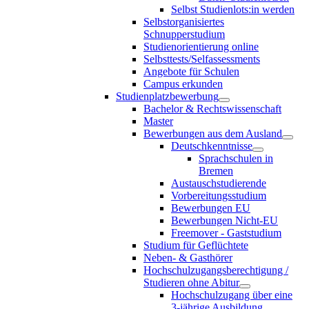
Selbst Studienlots:in werden
Selbstorganisiertes
Schnupperstudium
Studienorientierung online
Selbsttests/Selfassessments
Angebote für Schulen
Campus erkunden
Studienplatzbewerbung
Bachelor & Rechtswissenschaft
Master
Bewerbungen aus dem Ausland
Deutschkenntnisse
Sprachschulen in
Bremen
Austauschstudierende
Vorbereitungsstudium
Bewerbungen EU
Bewerbungen Nicht-EU
Freemover - Gaststudium
Studium für Geflüchtete
Neben- & Gasthörer
Hochschulzugangsberechtigung /
Studieren ohne Abitur
Hochschulzugang über eine
3-jährige Ausbildung