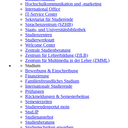
Hochschulkommunikation und -marketing
International Office
IT-Service Center
Sekretariat für Studierende
Sprachenzentrum (SZHB)
Staats- und Universitätsbibliothek
Studienzentren
Studierwerkstatt
Welcome Center
Zentrale Studienberatung
Zentrum für Lehrerbildung (ZfLB)
Zentrum für Multimedia in der Lehre (ZMML)
Studium
Bewerbung & Einschreibung
Finanzierung
Familienfreundliches Studium
Internationale Studierende
Prüfungen
Rückmeldungen & Semesterbeitrag
Semesterzeiten
Studierendenportal moin
Stud.IP
Studienangebot
Studienberatung
Studiertechniken erwerben