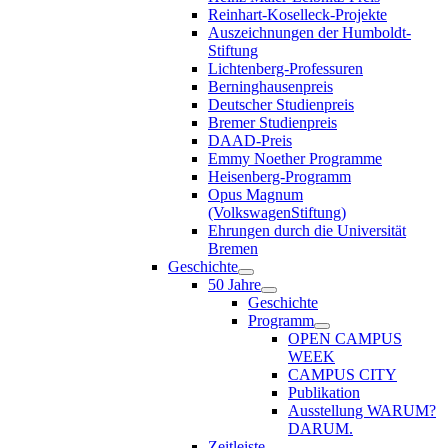
Reinhart-Koselleck-Projekte
Auszeichnungen der Humboldt-
Stiftung
Lichtenberg-Professuren
Berninghausenpreis
Deutscher Studienpreis
Bremer Studienpreis
DAAD-Preis
Emmy Noether Programme
Heisenberg-Programm
Opus Magnum
(VolkswagenStiftung)
Ehrungen durch die Universität
Bremen
Geschichte
50 Jahre
Geschichte
Programm
OPEN CAMPUS
WEEK
CAMPUS CITY
Publikation
Ausstellung WARUM?
DARUM.
Zeitleiste