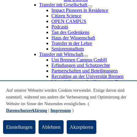
Transfer mit Gesellschaft
Impact Pioneers in Residence
Citizen Science
OPEN CAMPUS
Podcasts
Tag des Gedenkens
Haus der Wissenschaft
Transfer in der Lehre
Seniorenstudium
Transfer mit Wirtschaft
Uni Bremen Campus GmbH
Erfindungen und Schutzrechte
Partnerschaften und Beteiligungen
Recruiting an der Universität Bremen
Weiterbildung an der Universität Bremen
Transfer mit Schule
Auf unserer Webseite werden Cookies verwendet. Einige davon sind
Schülerinnen und Schüler
essentiell, während uns andere die Verbesserung und Optimierung der
MINT-Schnupperstudium
Schulklassen
Website im Sinne der Nutzenden ermöglichen. (
Lehrkräfte
Datenschutzerklärung
|
Impressum
)
Gründungsunterstützung
UniTransfer - Servicestelle für Transferaktivitäten
Einstellungen
Ablehnen
Akzeptieren
Transfermagazin der Universität Bremen
Transferpreis der Universität Bremen