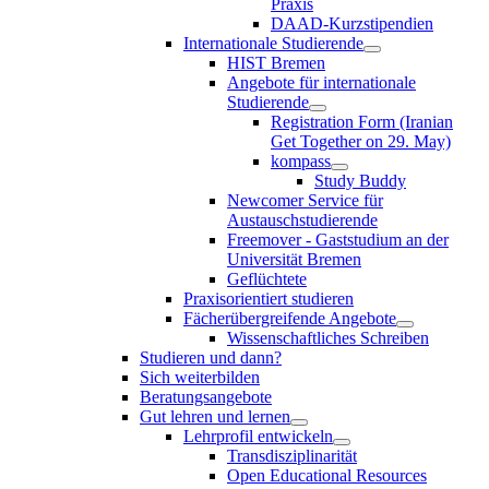
Praxis
DAAD-Kurzstipendien
Internationale Studierende
HIST Bremen
Angebote für internationale
Studierende
Registration Form (Iranian
Get Together on 29. May)
kompass
Study Buddy
Newcomer Service für
Austauschstudierende
Freemover - Gaststudium an der
Universität Bremen
Geflüchtete
Praxisorientiert studieren
Fächerübergreifende Angebote
Wissenschaftliches Schreiben
Studieren und dann?
Sich weiterbilden
Beratungsangebote
Gut lehren und lernen
Lehrprofil entwickeln
Transdisziplinarität
Open Educational Resources