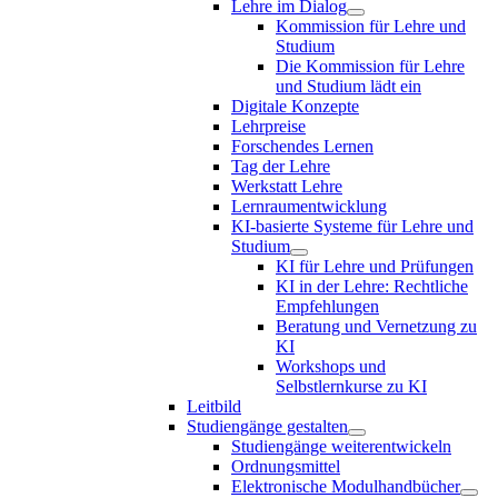
Lehre im Dialog
Kommission für Lehre und
Studium
Die Kommission für Lehre
und Studium lädt ein
Digitale Konzepte
Lehrpreise
Forschendes Lernen
Tag der Lehre
Werkstatt Lehre
Lernraumentwicklung
KI-basierte Systeme für Lehre und
Studium
KI für Lehre und Prüfungen
KI in der Lehre: Rechtliche
Empfehlungen
Beratung und Vernetzung zu
KI
Workshops und
Selbstlernkurse zu KI
Leitbild
Studiengänge gestalten
Studiengänge weiterentwickeln
Ordnungsmittel
Elektronische Modulhandbücher