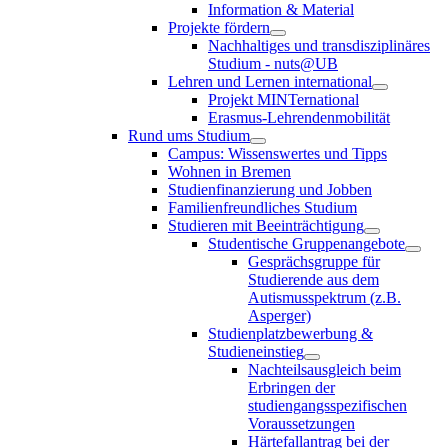
Information & Material
Projekte fördern
Nachhaltiges und transdisziplinäres
Studium - nuts@UB
Lehren und Lernen international
Projekt MINTernational
Erasmus-Lehrendenmobilität
Rund ums Studium
Campus: Wissenswertes und Tipps
Wohnen in Bremen
Studienfinanzierung und Jobben
Familienfreundliches Studium
Studieren mit Beeinträchtigung
Studentische Gruppenangebote
Gesprächsgruppe für
Studierende aus dem
Autismusspektrum (z.B.
Asperger)
Studienplatzbewerbung &
Studieneinstieg
Nachteilsausgleich beim
Erbringen der
studiengangsspezifischen
Voraussetzungen
Härtefallantrag bei der