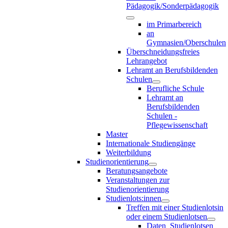
Pädagogik/Sonderpädagogik
im Primarbereich
an
Gymnasien/Oberschulen
Überschneidungsfreies
Lehrangebot
Lehramt an Berufsbildenden
Schulen
Berufliche Schule
Lehramt an
Berufsbildenden
Schulen -
Pflegewissenschaft
Master
Internationale Studiengänge
Weiterbildung
Studienorientierung
Beratungsangebote
Veranstaltungen zur
Studienorientierung
Studienlots:innen
Treffen mit einer Studienlotsin
oder einem Studienlotsen
Daten_Studienlotsen