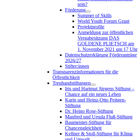
sein?
Förderung
Summer of Skills
World Youth Forum Grant
Projektprofile
Anmeldung zur öffentlichen
Vergabesitzung DAS
GOLDENE PLIETSCH am
1. November 2021 um 17 Uhr
Datenschutzerklärung Förderanträge
2026/27
Stifter:innen
Transparenzinformationen für die
Öffentlichkeit
Treuhandstiftungen
Iris und Hartmut Jürgens Stiftung –
Chance auf ein neues Leben
Karin und Heinz-Otto Peitgen-
Stiftung
Dr. Heino Rose-Stiftung
Manfred und Ursula Fluß-Stiftung
Baumeister-Stiftung für
Chancengleichheit
Kellner & Stoll-Stiftung für Klima
und Umwelt