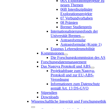
06A Explorationsprojekte zu
neuen Themen
06B Interdisziplinäre
Explorationsprojekte
07 Verbundvorhaben
08 Prämien
Bremer Studienpreis
Internationalisierungsfonds der
Universität Bremen
Antragsformular
Antragsformular (Kopie 1)
Erasmus Lehrendenmobilität
Kommissionen
Die Forschungskommission des AS
Forschungsdatenmanagement
Das Nagoya Protokoll und ABS
Projektabfrage zum Nagoya-
Protokoll und zur EU-ABS-
Verordnung
Informationen zum Datenschutz
gemäß Art. 13 DS-GVO
Stipendien
Downloads
Wissenschaftliche Integrität und Forschungsethik