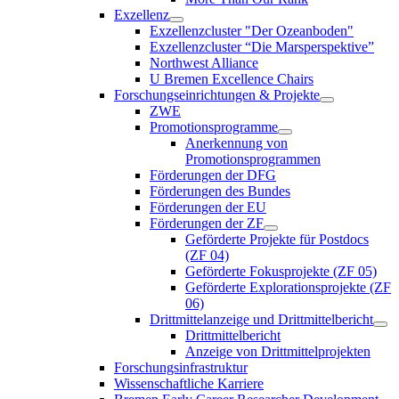
Exzellenz
Exzellenzcluster "Der Ozeanboden"
Exzellenzcluster “Die Marsperspektive”
Northwest Alliance
U Bremen Excellence Chairs
Forschungseinrichtungen & Projekte
ZWE
Promotionsprogramme
Anerkennung von
Promotionsprogrammen
Förderungen der DFG
Förderungen des Bundes
Förderungen der EU
Förderungen der ZF
Geförderte Projekte für Postdocs
(ZF 04)
Geförderte Fokusprojekte (ZF 05)
Geförderte Explorationsprojekte (ZF
06)
Drittmittelanzeige und Drittmittelbericht
Drittmittelbericht
Anzeige von Drittmittelprojekten
Forschungsinfrastruktur
Wissenschaftliche Karriere