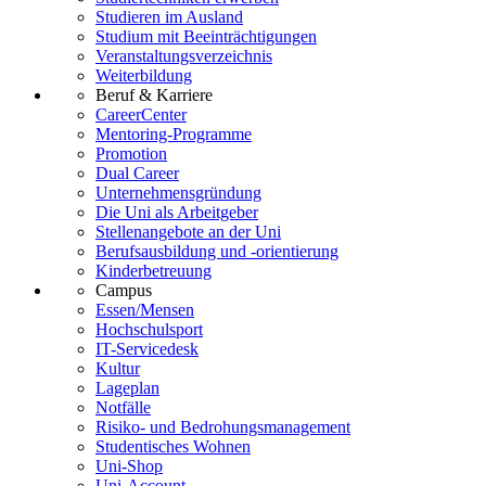
Studieren im Ausland
Studium mit Beeinträchtigungen
Veranstaltungsverzeichnis
Weiterbildung
Beruf & Karriere
CareerCenter
Mentoring-Programme
Promotion
Dual Career
Unternehmensgründung
Die Uni als Arbeitgeber
Stellenangebote an der Uni
Berufsausbildung und -orientierung
Kinderbetreuung
Campus
Essen/Mensen
Hochschulsport
IT-Servicedesk
Kultur
Lageplan
Notfälle
Risiko- und Bedrohungsmanagement
Studentisches Wohnen
Uni-Shop
Uni-Account