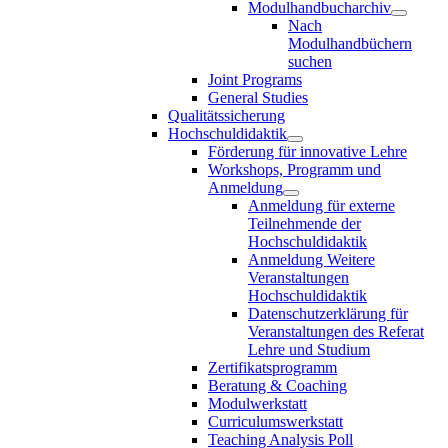
Modulhandbucharchiv
Nach
Modulhandbüchern
suchen
Joint Programs
General Studies
Qualitätssicherung
Hochschuldidaktik
Förderung für innovative Lehre
Workshops, Programm und
Anmeldung
Anmeldung für externe
Teilnehmende der
Hochschuldidaktik
Anmeldung Weitere
Veranstaltungen
Hochschuldidaktik
Datenschutzerklärung für
Veranstaltungen des Referat
Lehre und Studium
Zertifikatsprogramm
Beratung & Coaching
Modulwerkstatt
Curriculumswerkstatt
Teaching Analysis Poll