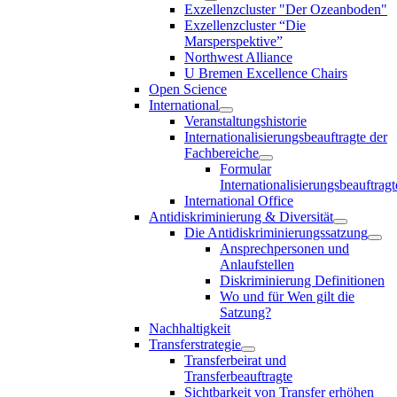
Exzellenzcluster "Der Ozeanboden"
Exzellenzcluster “Die
Marsperspektive”
Northwest Alliance
U Bremen Excellence Chairs
Open Science
International
Veranstaltungshistorie
Internationalisierungsbeauftragte der
Fachbereiche
Formular
Internationalisierungsbeauftragt
International Office
Antidiskriminierung & Diversität
Die Antidiskriminierungssatzung
Ansprechpersonen und
Anlaufstellen
Diskriminierung Definitionen
Wo und für Wen gilt die
Satzung?
Nachhaltigkeit
Transferstrategie
Transferbeirat und
Transferbeauftragte
Sichtbarkeit von Transfer erhöhen