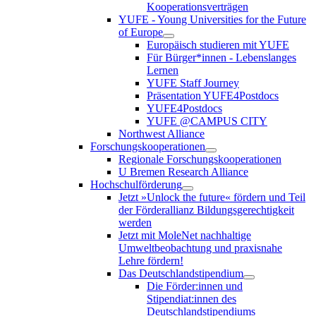
Kooperationsverträgen
YUFE - Young Universities for the Future
of Europe
Europäisch studieren mit YUFE
Für Bürger*innen - Lebenslanges
Lernen
YUFE Staff Journey
Präsentation YUFE4Postdocs
YUFE4Postdocs
YUFE @CAMPUS CITY
Northwest Alliance
Forschungskooperationen
Regionale Forschungskooperationen
U Bremen Research Alliance
Hochschulförderung
Jetzt »Unlock the future« fördern und Teil
der Förderallianz Bildungsgerechtigkeit
werden
Jetzt mit MoleNet nachhaltige
Umweltbeobachtung und praxisnahe
Lehre fördern!
Das Deutschlandstipendium
Die Förder:innen und
Stipendiat:innen des
Deutschlandstipendiums