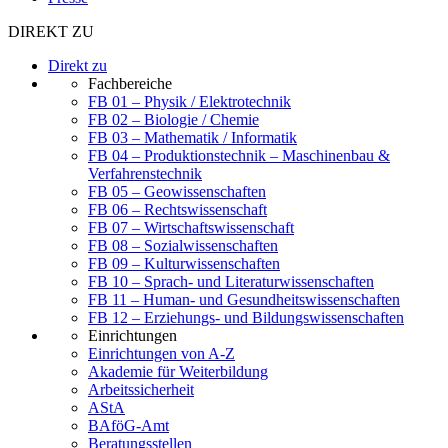
DIREKT ZU
Direkt zu
Fachbereiche
FB 01 – Physik / Elektrotechnik
FB 02 – Biologie / Chemie
FB 03 – Mathematik / Informatik
FB 04 – Produktionstechnik – Maschinenbau &
Verfahrenstechnik
FB 05 – Geowissenschaften
FB 06 – Rechtswissenschaft
FB 07 – Wirtschaftswissenschaft
FB 08 – Sozialwissenschaften
FB 09 – Kulturwissenschaften
FB 10 – Sprach- und Literaturwissenschaften
FB 11 – Human- und Gesundheitswissenschaften
FB 12 – Erziehungs- und Bildungswissenschaften
Einrichtungen
Einrichtungen von A-Z
Akademie für Weiterbildung
Arbeitssicherheit
AStA
BAföG-Amt
Beratungsstellen