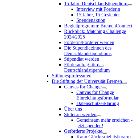
15 Jahre Deutschlandstipendium
Interview mit Förderin
15 Jahre, 15 Gesichter
Spendenaktion
Begleitprogramm: BremenConnect
Rückblick: Matching Challenge
2024/2025
Förderin/Förderer werden
Die Stipendiat:innen des
Deutschlandstipendiums
Stipendiat werden
Förderantrag für das
Deutschlandstipendium
Stiftungsprofessuren
Die Stiftung der Universität Bremen
Canvas for Change
Canvas for Change
Einreichungsformular
Datenschutzerklärung
Über uns
Stifter:in werden
Gemeinsam mehr erreichen -
jetzt spenden!
Geförderte Projekte
Kann Glücksspiel risikoarm