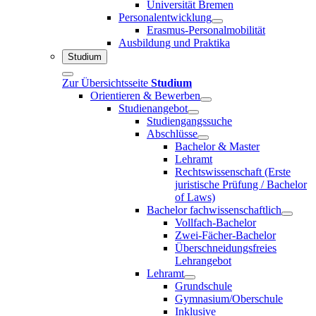
Universität Bremen
Personalentwicklung
Erasmus-Personalmobilität
Ausbildung und Praktika
Studium
Zur Übersichtsseite
Studium
Orientieren & Bewerben
Studienangebot
Studiengangssuche
Abschlüsse
Bachelor & Master
Lehramt
Rechtswissenschaft (Erste
juristische Prüfung / Bachelor
of Laws)
Bachelor fachwissenschaftlich
Vollfach-Bachelor
Zwei-Fächer-Bachelor
Überschneidungsfreies
Lehrangebot
Lehramt
Grundschule
Gymnasium/Oberschule
Inklusive