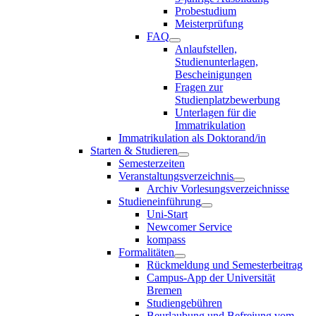
Probestudium
Meisterprüfung
FAQ
Anlaufstellen,
Studienunterlagen,
Bescheinigungen
Fragen zur
Studienplatzbewerbung
Unterlagen für die
Immatrikulation
Immatrikulation als Doktorand/in
Starten & Studieren
Semesterzeiten
Veranstaltungsverzeichnis
Archiv Vorlesungsverzeichnisse
Studieneinführung
Uni-Start
Newcomer Service
kompass
Formalitäten
Rückmeldung und Semesterbeitrag
Campus-App der Universität
Bremen
Studiengebühren
Beurlaubung und Befreiung vom