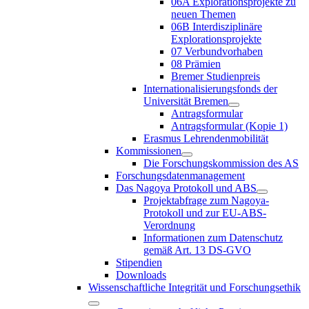
06A Explorationsprojekte zu
neuen Themen
06B Interdisziplinäre
Explorationsprojekte
07 Verbundvorhaben
08 Prämien
Bremer Studienpreis
Internationalisierungsfonds der
Universität Bremen
Antragsformular
Antragsformular (Kopie 1)
Erasmus Lehrendenmobilität
Kommissionen
Die Forschungskommission des AS
Forschungsdatenmanagement
Das Nagoya Protokoll und ABS
Projektabfrage zum Nagoya-
Protokoll und zur EU-ABS-
Verordnung
Informationen zum Datenschutz
gemäß Art. 13 DS-GVO
Stipendien
Downloads
Wissenschaftliche Integrität und Forschungsethik