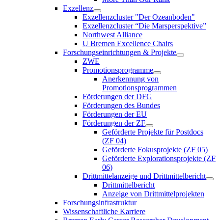
Exzellenz
Exzellenzcluster "Der Ozeanboden"
Exzellenzcluster “Die Marsperspektive”
Northwest Alliance
U Bremen Excellence Chairs
Forschungseinrichtungen & Projekte
ZWE
Promotionsprogramme
Anerkennung von
Promotionsprogrammen
Förderungen der DFG
Förderungen des Bundes
Förderungen der EU
Förderungen der ZF
Geförderte Projekte für Postdocs
(ZF 04)
Geförderte Fokusprojekte (ZF 05)
Geförderte Explorationsprojekte (ZF
06)
Drittmittelanzeige und Drittmittelbericht
Drittmittelbericht
Anzeige von Drittmittelprojekten
Forschungsinfrastruktur
Wissenschaftliche Karriere