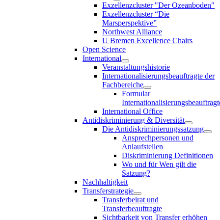
Exzellenzcluster "Der Ozeanboden"
Exzellenzcluster “Die
Marsperspektive”
Northwest Alliance
U Bremen Excellence Chairs
Open Science
International
Veranstaltungshistorie
Internationalisierungsbeauftragte der
Fachbereiche
Formular
Internationalisierungsbeauftragt
International Office
Antidiskriminierung & Diversität
Die Antidiskriminierungssatzung
Ansprechpersonen und
Anlaufstellen
Diskriminierung Definitionen
Wo und für Wen gilt die
Satzung?
Nachhaltigkeit
Transferstrategie
Transferbeirat und
Transferbeauftragte
Sichtbarkeit von Transfer erhöhen