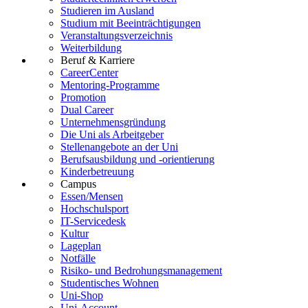
Studieren im Ausland
Studium mit Beeinträchtigungen
Veranstaltungsverzeichnis
Weiterbildung
Beruf & Karriere
CareerCenter
Mentoring-Programme
Promotion
Dual Career
Unternehmensgründung
Die Uni als Arbeitgeber
Stellenangebote an der Uni
Berufsausbildung und -orientierung
Kinderbetreuung
Campus
Essen/Mensen
Hochschulsport
IT-Servicedesk
Kultur
Lageplan
Notfälle
Risiko- und Bedrohungsmanagement
Studentisches Wohnen
Uni-Shop
Uni-Account