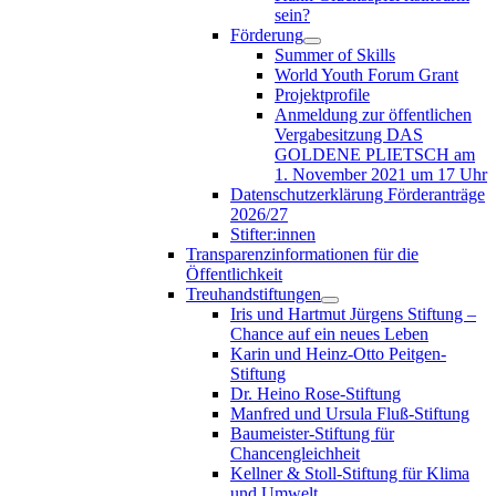
sein?
Förderung
Summer of Skills
World Youth Forum Grant
Projektprofile
Anmeldung zur öffentlichen
Vergabesitzung DAS
GOLDENE PLIETSCH am
1. November 2021 um 17 Uhr
Datenschutzerklärung Förderanträge
2026/27
Stifter:innen
Transparenzinformationen für die
Öffentlichkeit
Treuhandstiftungen
Iris und Hartmut Jürgens Stiftung –
Chance auf ein neues Leben
Karin und Heinz-Otto Peitgen-
Stiftung
Dr. Heino Rose-Stiftung
Manfred und Ursula Fluß-Stiftung
Baumeister-Stiftung für
Chancengleichheit
Kellner & Stoll-Stiftung für Klima
und Umwelt