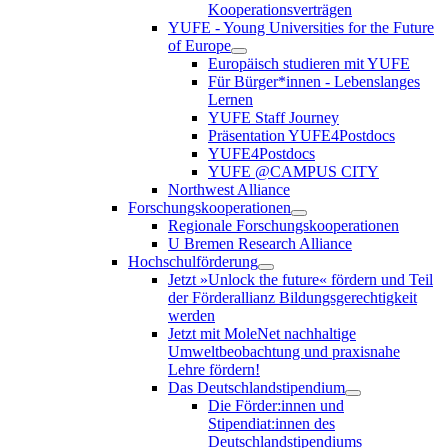
Kooperationsverträgen
YUFE - Young Universities for the Future
of Europe
Europäisch studieren mit YUFE
Für Bürger*innen - Lebenslanges
Lernen
YUFE Staff Journey
Präsentation YUFE4Postdocs
YUFE4Postdocs
YUFE @CAMPUS CITY
Northwest Alliance
Forschungskooperationen
Regionale Forschungskooperationen
U Bremen Research Alliance
Hochschulförderung
Jetzt »Unlock the future« fördern und Teil
der Förderallianz Bildungsgerechtigkeit
werden
Jetzt mit MoleNet nachhaltige
Umweltbeobachtung und praxisnahe
Lehre fördern!
Das Deutschlandstipendium
Die Förder:innen und
Stipendiat:innen des
Deutschlandstipendiums