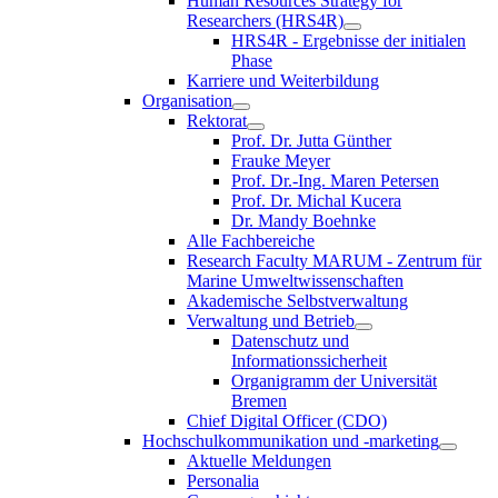
Human Resources Strategy for
Researchers (HRS4R)
HRS4R - Ergebnisse der initialen
Phase
Karriere und Weiterbildung
Organisation
Rektorat
Prof. Dr. Jutta Günther
Frauke Meyer
Prof. Dr.-Ing. Maren Petersen
Prof. Dr. Michal Kucera
Dr. Mandy Boehnke
Alle Fachbereiche
Research Faculty MARUM - Zentrum für
Marine Umweltwissenschaften
Akademische Selbstverwaltung
Verwaltung und Betrieb
Datenschutz und
Informationssicherheit
Organigramm der Universität
Bremen
Chief Digital Officer (CDO)
Hochschulkommunikation und -marketing
Aktuelle Meldungen
Personalia