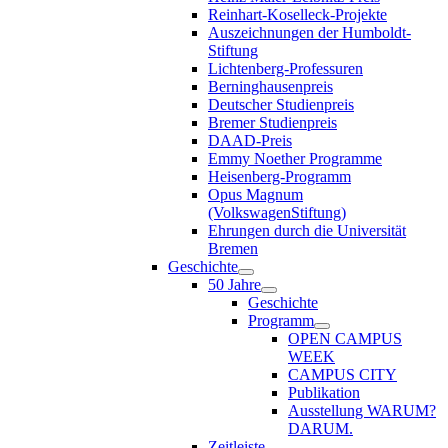
Reinhart-Koselleck-Projekte
Auszeichnungen der Humboldt-
Stiftung
Lichtenberg-Professuren
Berninghausenpreis
Deutscher Studienpreis
Bremer Studienpreis
DAAD-Preis
Emmy Noether Programme
Heisenberg-Programm
Opus Magnum
(VolkswagenStiftung)
Ehrungen durch die Universität
Bremen
Geschichte
50 Jahre
Geschichte
Programm
OPEN CAMPUS
WEEK
CAMPUS CITY
Publikation
Ausstellung WARUM?
DARUM.
Zeitleiste