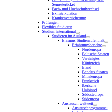
Semesterticket
Fach- und Hochschulwechsel
Exmatrikulation
Krankenversicherung
Prüfungen
Flexibles Studieren
Studium international
Studieren im Ausland
Erasmus-Studienaufenthalt
Erfahrungsberichte
Nordeuropa
Baltische Staaten
Vereinigtes
Königreich
Irland
Benelux Staaten
Mitteleuropa
Frankreich
Iberische
Halbinsel
Südosteuropa
Südeuropa
Austausch weltweit
Austauschprogramme: