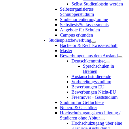
Selbst Studienlots:in werden
Selbstorganisiertes
Schnupperstudium
Studienorientierung online
Selbsttests/Selfassessments
Angebote für Schulen
Campus erkunden
Studienplatzbewerbung
Bachelor & Rechtswissenschaft
Master
Bewerbungen aus dem Ausland
Deutschkenntnisse
Sprachschulen in
Bremen
Austauschstudierende
Vorbereitungsstudium
Bewerbungen EU
Bewerbungen Nicht-EU
Freemover - Gaststudium
Studium für Geflüchtete
Neben- & Gasthörer
Hochschulzugangsberechtigung /
Studieren ohne Abitur
Hochschulzugang über eine
3-jährige Ausbildung