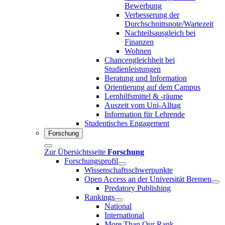
Bewerbung
Verbesserung der
Durchschnittsnote/Wartezeit
Nachteilsausgleich bei
Finanzen
Wohnen
Chancengleichheit bei
Studienleistungen
Beratung und Information
Orientierung auf dem Campus
Lernhilfsmittel & -räume
Auszeit vom Uni-Alltag
Information für Lehrende
Studentisches Engagement
Forschung
Zur Übersichtsseite
Forschung
Forschungsprofil
Wissenschaftsschwerpunkte
Open Access an der Universität Bremen
Predatory Publishing
Rankings
National
International
More Than Our Rank