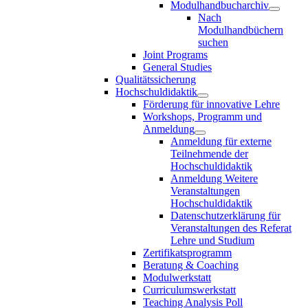
Modulhandbucharchiv
Nach
Modulhandbüchern
suchen
Joint Programs
General Studies
Qualitätssicherung
Hochschuldidaktik
Förderung für innovative Lehre
Workshops, Programm und
Anmeldung
Anmeldung für externe
Teilnehmende der
Hochschuldidaktik
Anmeldung Weitere
Veranstaltungen
Hochschuldidaktik
Datenschutzerklärung für
Veranstaltungen des Referat
Lehre und Studium
Zertifikatsprogramm
Beratung & Coaching
Modulwerkstatt
Curriculumswerkstatt
Teaching Analysis Poll