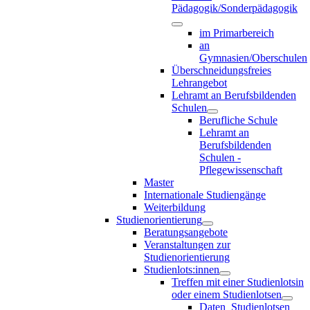
Pädagogik/Sonderpädagogik
im Primarbereich
an
Gymnasien/Oberschulen
Überschneidungsfreies
Lehrangebot
Lehramt an Berufsbildenden
Schulen
Berufliche Schule
Lehramt an
Berufsbildenden
Schulen -
Pflegewissenschaft
Master
Internationale Studiengänge
Weiterbildung
Studienorientierung
Beratungsangebote
Veranstaltungen zur
Studienorientierung
Studienlots:innen
Treffen mit einer Studienlotsin
oder einem Studienlotsen
Daten_Studienlotsen