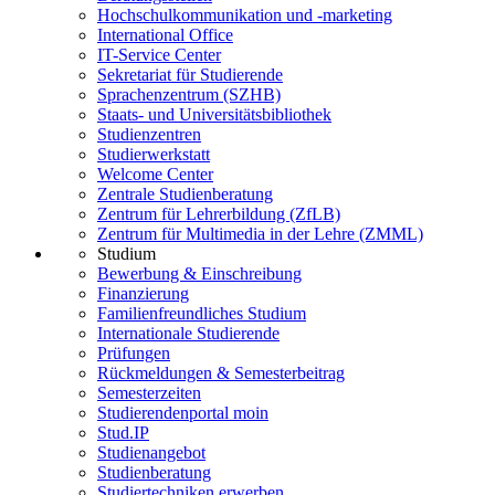
Hochschulkommunikation und -marketing
International Office
IT-Service Center
Sekretariat für Studierende
Sprachenzentrum (SZHB)
Staats- und Universitätsbibliothek
Studienzentren
Studierwerkstatt
Welcome Center
Zentrale Studienberatung
Zentrum für Lehrerbildung (ZfLB)
Zentrum für Multimedia in der Lehre (ZMML)
Studium
Bewerbung & Einschreibung
Finanzierung
Familienfreundliches Studium
Internationale Studierende
Prüfungen
Rückmeldungen & Semesterbeitrag
Semesterzeiten
Studierendenportal moin
Stud.IP
Studienangebot
Studienberatung
Studiertechniken erwerben