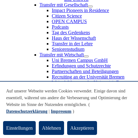
Transfer mit Gesellschaft
Impact Pioneers in Residence
Citizen Science
OPEN CAMPUS
Podcasts
Tag des Gedenkens
Haus der Wissenschaft
Transfer in der Lehre
Seniorenstudium
Transfer mit Wirtschaft
Uni Bremen Campus GmbH
Erfindungen und Schutzrechte
Partnerschaften und Beteiligungen
Recruiting an der Universität Bremen
Weiterbildung an der Universität Bremen
Transfer mit Schule
Auf unserer Webseite werden Cookies verwendet. Einige davon sind
Schülerinnen und Schüler
essentiell, während uns andere die Verbesserung und Optimierung der
MINT-Schnupperstudium
Schulklassen
Website im Sinne der Nutzenden ermöglichen. (
Lehrkräfte
Datenschutzerklärung
|
Impressum
)
Gründungsunterstützung
UniTransfer - Servicestelle für Transferaktivitäten
Einstellungen
Ablehnen
Akzeptieren
Transfermagazin der Universität Bremen
Transferpreis der Universität Bremen