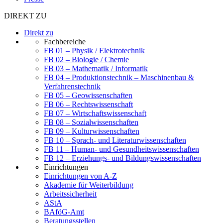
DIREKT ZU
Direkt zu
Fachbereiche
FB 01 – Physik / Elektrotechnik
FB 02 – Biologie / Chemie
FB 03 – Mathematik / Informatik
FB 04 – Produktionstechnik – Maschinenbau &
Verfahrenstechnik
FB 05 – Geowissenschaften
FB 06 – Rechtswissenschaft
FB 07 – Wirtschaftswissenschaft
FB 08 – Sozialwissenschaften
FB 09 – Kulturwissenschaften
FB 10 – Sprach- und Literaturwissenschaften
FB 11 – Human- und Gesundheitswissenschaften
FB 12 – Erziehungs- und Bildungswissenschaften
Einrichtungen
Einrichtungen von A-Z
Akademie für Weiterbildung
Arbeitssicherheit
AStA
BAföG-Amt
Beratungsstellen