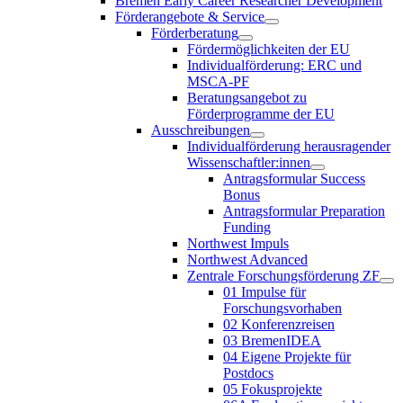
Bremen Early Career Researcher Development
Förderangebote & Service
Förderberatung
Fördermöglichkeiten der EU
Individualförderung: ERC und
MSCA-PF
Beratungsangebot zu
Förderprogramme der EU
Ausschreibungen
Individualförderung herausragender
Wissenschaftler:innen
Antragsformular Success
Bonus
Antragsformular Preparation
Funding
Northwest Impuls
Northwest Advanced
Zentrale Forschungsförderung ZF
01 Impulse für
Forschungsvorhaben
02 Konferenzreisen
03 BremenIDEA
04 Eigene Projekte für
Postdocs
05 Fokusprojekte