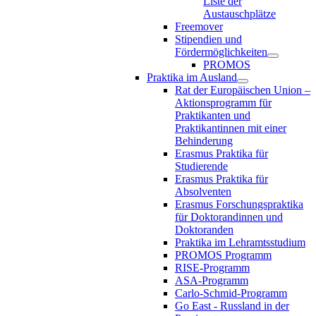
Liste der
Austauschplätze
Freemover
Stipendien und
Fördermöglichkeiten
PROMOS
Praktika im Ausland
Rat der Europäischen Union –
Aktionsprogramm für
Praktikanten und
Praktikantinnen mit einer
Behinderung
Erasmus Praktika für
Studierende
Erasmus Praktika für
Absolventen
Erasmus Forschungspraktika
für Doktorandinnen und
Doktoranden
Praktika im Lehramtsstudium
PROMOS Programm
RISE-Programm
ASA-Programm
Carlo-Schmid-Programm
Go East - Russland in der