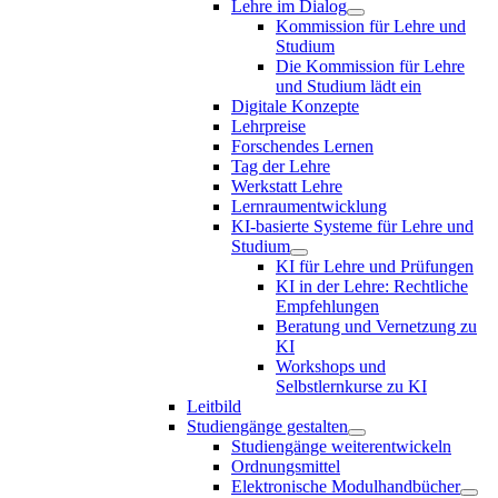
Lehre im Dialog
Kommission für Lehre und
Studium
Die Kommission für Lehre
und Studium lädt ein
Digitale Konzepte
Lehrpreise
Forschendes Lernen
Tag der Lehre
Werkstatt Lehre
Lernraumentwicklung
KI-basierte Systeme für Lehre und
Studium
KI für Lehre und Prüfungen
KI in der Lehre: Rechtliche
Empfehlungen
Beratung und Vernetzung zu
KI
Workshops und
Selbstlernkurse zu KI
Leitbild
Studiengänge gestalten
Studiengänge weiterentwickeln
Ordnungsmittel
Elektronische Modulhandbücher