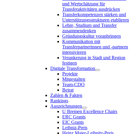
und Wertschätzung für
Transferaktivitäten ausdrücken
Transferkompetenzen stärken und
Unterstützungsstrukturen etablieren
Lehre, Studium und Transfer
zusammendenken
Gründungskultur voranbringen
Kommunikation mit
Transferpartnerinnen und -partnern
intensivieren
Verankerung in Stadt und Region
festigen
Digitale Transformation
Projekte
Mitgestalten
Team-CDO
Beirat
Zahlen & Fakten
Rankings
Auszeichnungen
U Bremen Excellence Chairs
ERC Grants
EIC Grants
Leibniz-Preis
Heinz Maier-Leibnitz-Preis