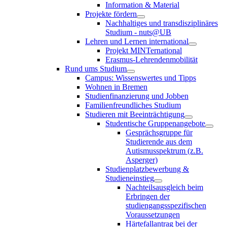
Information & Material
Projekte fördern
Nachhaltiges und transdisziplinäres
Studium - nuts@UB
Lehren und Lernen international
Projekt MINTernational
Erasmus-Lehrendenmobilität
Rund ums Studium
Campus: Wissenswertes und Tipps
Wohnen in Bremen
Studienfinanzierung und Jobben
Familienfreundliches Studium
Studieren mit Beeinträchtigung
Studentische Gruppenangebote
Gesprächsgruppe für
Studierende aus dem
Autismusspektrum (z.B.
Asperger)
Studienplatzbewerbung &
Studieneinstieg
Nachteilsausgleich beim
Erbringen der
studiengangsspezifischen
Voraussetzungen
Härtefallantrag bei der