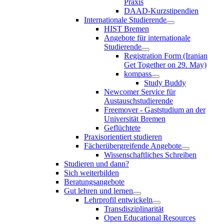
Praxis
DAAD-Kurzstipendien
Internationale Studierende
HIST Bremen
Angebote für internationale
Studierende
Registration Form (Iranian
Get Together on 29. May)
kompass
Study Buddy
Newcomer Service für
Austauschstudierende
Freemover - Gaststudium an der
Universität Bremen
Geflüchtete
Praxisorientiert studieren
Fächerübergreifende Angebote
Wissenschaftliches Schreiben
Studieren und dann?
Sich weiterbilden
Beratungsangebote
Gut lehren und lernen
Lehrprofil entwickeln
Transdisziplinarität
Open Educational Resources