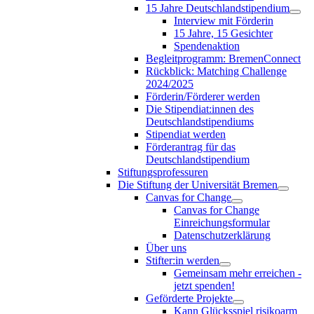
15 Jahre Deutschlandstipendium
Interview mit Förderin
15 Jahre, 15 Gesichter
Spendenaktion
Begleitprogramm: BremenConnect
Rückblick: Matching Challenge
2024/2025
Förderin/Förderer werden
Die Stipendiat:innen des
Deutschlandstipendiums
Stipendiat werden
Förderantrag für das
Deutschlandstipendium
Stiftungsprofessuren
Die Stiftung der Universität Bremen
Canvas for Change
Canvas for Change
Einreichungsformular
Datenschutzerklärung
Über uns
Stifter:in werden
Gemeinsam mehr erreichen -
jetzt spenden!
Geförderte Projekte
Kann Glücksspiel risikoarm