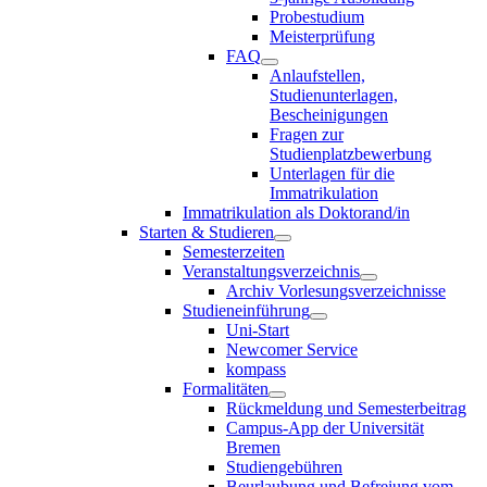
Probestudium
Meisterprüfung
FAQ
Anlaufstellen,
Studienunterlagen,
Bescheinigungen
Fragen zur
Studienplatzbewerbung
Unterlagen für die
Immatrikulation
Immatrikulation als Doktorand/in
Starten & Studieren
Semesterzeiten
Veranstaltungsverzeichnis
Archiv Vorlesungsverzeichnisse
Studieneinführung
Uni-Start
Newcomer Service
kompass
Formalitäten
Rückmeldung und Semesterbeitrag
Campus-App der Universität
Bremen
Studiengebühren
Beurlaubung und Befreiung vom