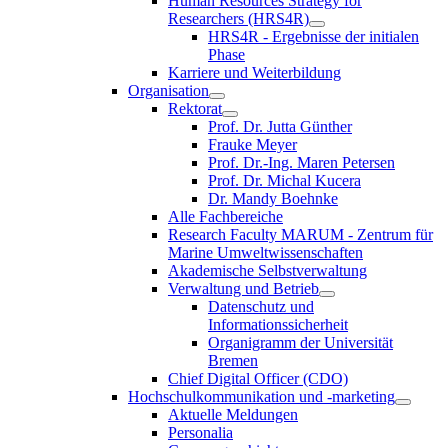
Human Resources Strategy for
Researchers (HRS4R)
HRS4R - Ergebnisse der initialen
Phase
Karriere und Weiterbildung
Organisation
Rektorat
Prof. Dr. Jutta Günther
Frauke Meyer
Prof. Dr.-Ing. Maren Petersen
Prof. Dr. Michal Kucera
Dr. Mandy Boehnke
Alle Fachbereiche
Research Faculty MARUM - Zentrum für
Marine Umweltwissenschaften
Akademische Selbstverwaltung
Verwaltung und Betrieb
Datenschutz und
Informationssicherheit
Organigramm der Universität
Bremen
Chief Digital Officer (CDO)
Hochschulkommunikation und -marketing
Aktuelle Meldungen
Personalia