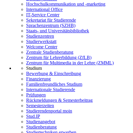
Hochschulkommunikation und -marketing
International Office
IT-Service Center
Sekretariat für Studierende
Sprachenzentrum (SZHB)
Staats- und Universitätsbibliothek
Studienzentren
Studierwerkstatt
Welcome Center
Zentrale Studienberatung
Zentrum für Lehrerbildung (ZfLB)
Zentrum für Multimedia in der Lehre (ZMML)
Studium
Bewerbung & Einschreibung
Finanzierung
Familienfreundliches Studium
Internationale Studierende
Prüfungen
Rückmeldungen & Semesterbeitrag
Semesterzeiten
Studierendenportal moin
Stud.IP
Studienangebot
Studienberatung
Studiertechniken erwerben