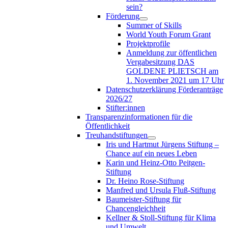
sein?
Förderung
Summer of Skills
World Youth Forum Grant
Projektprofile
Anmeldung zur öffentlichen
Vergabesitzung DAS
GOLDENE PLIETSCH am
1. November 2021 um 17 Uhr
Datenschutzerklärung Förderanträge
2026/27
Stifter:innen
Transparenzinformationen für die
Öffentlichkeit
Treuhandstiftungen
Iris und Hartmut Jürgens Stiftung –
Chance auf ein neues Leben
Karin und Heinz-Otto Peitgen-
Stiftung
Dr. Heino Rose-Stiftung
Manfred und Ursula Fluß-Stiftung
Baumeister-Stiftung für
Chancengleichheit
Kellner & Stoll-Stiftung für Klima
und Umwelt