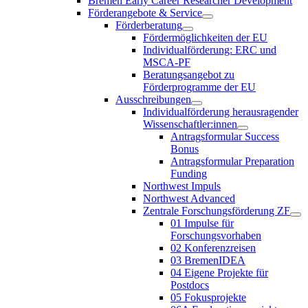
Bremen Early Career Researcher Development
Förderangebote & Service
Förderberatung
Fördermöglichkeiten der EU
Individualförderung: ERC und
MSCA-PF
Beratungsangebot zu
Förderprogramme der EU
Ausschreibungen
Individualförderung herausragender
Wissenschaftler:innen
Antragsformular Success
Bonus
Antragsformular Preparation
Funding
Northwest Impuls
Northwest Advanced
Zentrale Forschungsförderung ZF
01 Impulse für
Forschungsvorhaben
02 Konferenzreisen
03 BremenIDEA
04 Eigene Projekte für
Postdocs
05 Fokusprojekte