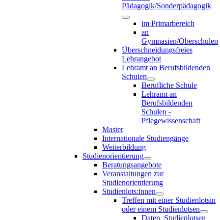
Pädagogik/Sonderpädagogik
im Primarbereich
an
Gymnasien/Oberschulen
Überschneidungsfreies
Lehrangebot
Lehramt an Berufsbildenden
Schulen
Berufliche Schule
Lehramt an
Berufsbildenden
Schulen -
Pflegewissenschaft
Master
Internationale Studiengänge
Weiterbildung
Studienorientierung
Beratungsangebote
Veranstaltungen zur
Studienorientierung
Studienlots:innen
Treffen mit einer Studienlotsin
oder einem Studienlotsen
Daten_Studienlotsen