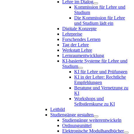
Lehre im Dialog
Kommission für Lehre und
Studium
Die Kommission für Lehre
und Studium lädt ein
Digitale Konzepte
Lehrpreise
Forschendes Lernen
Tag der Lehre
Werkstatt Lehre
Lernraumentwicklung
KI-basierte Systeme für Lehre und
Studium
KI für Lehre und Prüfungen
KI in der Lehre: Rechtliche
Empfehlungen
Beratung und Vernetzung zu
KI
Workshops und
Selbstlernkurse zu KI
Leitbild
Studiengänge gestalten
Studiengänge weiterentwickeln
Ordnungsmittel
Elektronische Modulhandbücher