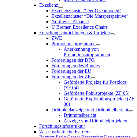
Exzellenz
Exzellenzcluster "Der Ozeanboden"
Exzellenzcluster “Die Marsperspektive”
Northwest Alliance
U Bremen Excellence Chairs
Forschungseinrichtungen & Projekte
ZWE
Promotionsprogramme
Anerkennung von
Promotionsprogrammen
Förderungen der DFG
Förderungen des Bundes
Förderungen der EU
Förderungen der ZF
Geförderte Projekte für Postdocs
(ZF 04)
Geförderte Fokusprojekte (ZF 05)
Geförderte Explorationsprojekte (ZF
06)
Drittmittelanzeige und Drittmittelbericht
Drittmittelbericht
Anzeige von Drittmittelprojekten
Forschungsinfrastruktur
Wissenschaftliche Karriere