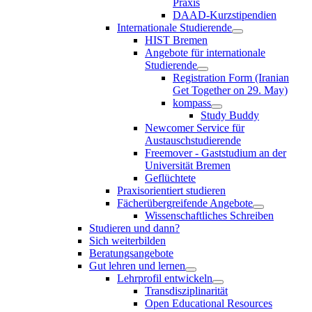
Praxis
DAAD-Kurzstipendien
Internationale Studierende
HIST Bremen
Angebote für internationale
Studierende
Registration Form (Iranian
Get Together on 29. May)
kompass
Study Buddy
Newcomer Service für
Austauschstudierende
Freemover - Gaststudium an der
Universität Bremen
Geflüchtete
Praxisorientiert studieren
Fächerübergreifende Angebote
Wissenschaftliches Schreiben
Studieren und dann?
Sich weiterbilden
Beratungsangebote
Gut lehren und lernen
Lehrprofil entwickeln
Transdisziplinarität
Open Educational Resources