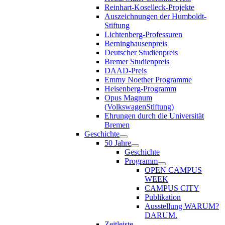
Reinhart-Koselleck-Projekte
Auszeichnungen der Humboldt-
Stiftung
Lichtenberg-Professuren
Berninghausenpreis
Deutscher Studienpreis
Bremer Studienpreis
DAAD-Preis
Emmy Noether Programme
Heisenberg-Programm
Opus Magnum
(VolkswagenStiftung)
Ehrungen durch die Universität
Bremen
Geschichte
50 Jahre
Geschichte
Programm
OPEN CAMPUS
WEEK
CAMPUS CITY
Publikation
Ausstellung WARUM?
DARUM.
Zeitleiste