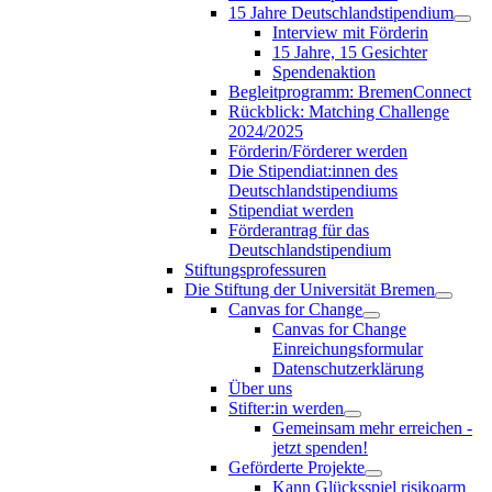
15 Jahre Deutschlandstipendium
Interview mit Förderin
15 Jahre, 15 Gesichter
Spendenaktion
Begleitprogramm: BremenConnect
Rückblick: Matching Challenge
2024/2025
Förderin/Förderer werden
Die Stipendiat:innen des
Deutschlandstipendiums
Stipendiat werden
Förderantrag für das
Deutschlandstipendium
Stiftungsprofessuren
Die Stiftung der Universität Bremen
Canvas for Change
Canvas for Change
Einreichungsformular
Datenschutzerklärung
Über uns
Stifter:in werden
Gemeinsam mehr erreichen -
jetzt spenden!
Geförderte Projekte
Kann Glücksspiel risikoarm