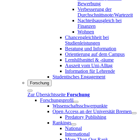
Bewerbung
Verbesserung der
Durchschnittsnote/Wartezeit
Nachteilsausgleich bei
Finanzen
Wohnen
Chancengleichheit bei
Studienleistungen
Beratung und Information
Orientierung auf dem Campus
Lernhilfsmittel & -räume
Auszeit vom Uni-Alltag
Information für Lehrende
Studentisches Engagement
Forschung
Zur Übersichtsseite
Forschung
Forschungsprofil
Wissenschaftsschwerpunkte
Open Access an der Universität Bremen
Predatory Publishing
Rankings
National
International
More Than Our Rank