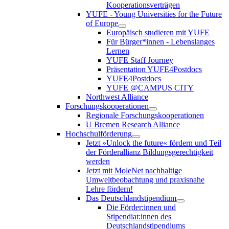
Kooperationsverträgen
YUFE - Young Universities for the Future
of Europe
Europäisch studieren mit YUFE
Für Bürger*innen - Lebenslanges
Lernen
YUFE Staff Journey
Präsentation YUFE4Postdocs
YUFE4Postdocs
YUFE @CAMPUS CITY
Northwest Alliance
Forschungskooperationen
Regionale Forschungskooperationen
U Bremen Research Alliance
Hochschulförderung
Jetzt »Unlock the future« fördern und Teil
der Förderallianz Bildungsgerechtigkeit
werden
Jetzt mit MoleNet nachhaltige
Umweltbeobachtung und praxisnahe
Lehre fördern!
Das Deutschlandstipendium
Die Förder:innen und
Stipendiat:innen des
Deutschlandstipendiums