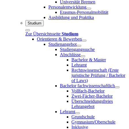
Universität Bremen
Personalentwicklung
Erasmus-Personalmobilität
Ausbildung und Praktika
Studium
Zur Übersichtsseite
Studium
Orientieren & Bewerben
Studienangebot
Studiengangssuche
Abschlüsse
Bachelor & Master
Lehramt
Rechtswissenschaft (Erste
juristische Prüfung / Bachelor
of Laws)
Bachelor fachwissenschaftlich
Vollfach-Bachelor
Zwei-Fächer-Bachelor
Überschneidungsfreies
Lehrangebot
Lehramt
Grundschule
Gymnasium/Oberschule
Inklusive