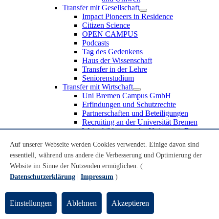
Transfer mit Gesellschaft
Impact Pioneers in Residence
Citizen Science
OPEN CAMPUS
Podcasts
Tag des Gedenkens
Haus der Wissenschaft
Transfer in der Lehre
Seniorenstudium
Transfer mit Wirtschaft
Uni Bremen Campus GmbH
Erfindungen und Schutzrechte
Partnerschaften und Beteiligungen
Recruiting an der Universität Bremen
Weiterbildung an der Universität Bremen
Transfer mit Schule
Auf unserer Webseite werden Cookies verwendet. Einige davon sind
Schülerinnen und Schüler
essentiell, während uns andere die Verbesserung und Optimierung der
MINT-Schnupperstudium
Schulklassen
Website im Sinne der Nutzenden ermöglichen. (
Lehrkräfte
Datenschutzerklärung
|
Impressum
)
Gründungsunterstützung
UniTransfer - Servicestelle für Transferaktivitäten
Einstellungen
Ablehnen
Akzeptieren
Transfermagazin der Universität Bremen
Transferpreis der Universität Bremen