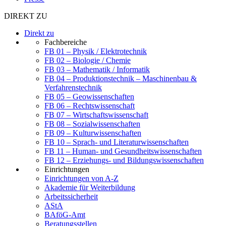
DIREKT ZU
Direkt zu
Fachbereiche
FB 01 – Physik / Elektrotechnik
FB 02 – Biologie / Chemie
FB 03 – Mathematik / Informatik
FB 04 – Produktionstechnik – Maschinenbau &
Verfahrenstechnik
FB 05 – Geowissenschaften
FB 06 – Rechtswissenschaft
FB 07 – Wirtschaftswissenschaft
FB 08 – Sozialwissenschaften
FB 09 – Kulturwissenschaften
FB 10 – Sprach- und Literaturwissenschaften
FB 11 – Human- und Gesundheitswissenschaften
FB 12 – Erziehungs- und Bildungswissenschaften
Einrichtungen
Einrichtungen von A-Z
Akademie für Weiterbildung
Arbeitssicherheit
AStA
BAföG-Amt
Beratungsstellen