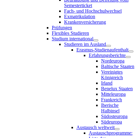
Semesterticket
Fach- und Hochschulwechsel
Exmatrikulation
Krankenversicherung
Prüfungen
Flexibles Studieren
Studium international
Studieren im Ausland
Erasmus-Studienaufenthalt
Erfahrungsberichte
Nordeuropa
Baltische Staaten
Vereinigtes
Königreich
Irland
Benelux Staaten
Mitteleuropa
Frankreich
Iberische
Halbinsel
Südosteuropa
Südeuropa
Austausch weltweit
Austauschprogramme: