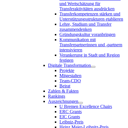
und Wertschätzung für
Transferaktivitäten ausdrücken
Transferkompetenzen stärken und
Unterstützungsstrukturen etablieren
Lehre, Studium und Transfer
zusammendenken
Gründungskultur voranbringen
Kommunikation mit
Transferpartnerinnen und -partnern
intensivieren
Verankerung in Stadt und Region
festigen
Digitale Transformation
Projekte
Mitgestalten
Team-CDO
Beirat
Zahlen & Fakten
Rankings
Auszeichnungen
U Bremen Excellence Chairs
ERC Grants
EIC Grants
Leibniz-Preis
Heinz Maier-Leibnitz-Preis