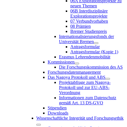
06A Explorationsprojekte zu
neuen Themen
06B Interdisziplinäre
Explorationsprojekte
07 Verbundvorhaben
08 Prämien
Bremer Studienpreis
Internationalisierungsfonds der
Universität Bremen
Antragsformular
Antragsformular (Kopie 1)
Erasmus Lehrendenmobilität
Kommissionen
Die Forschungskommission des AS
Forschungsdatenmanagement
Das Nagoya Protokoll und ABS
Projektabfrage zum Nagoya-
Protokoll und zur EU-ABS-
Verordnung
Informationen zum Datenschutz
gemäß Art. 13 DS-GVO
Stipendien
Downloads
Wissenschaftliche Integrität und Forschungsethik