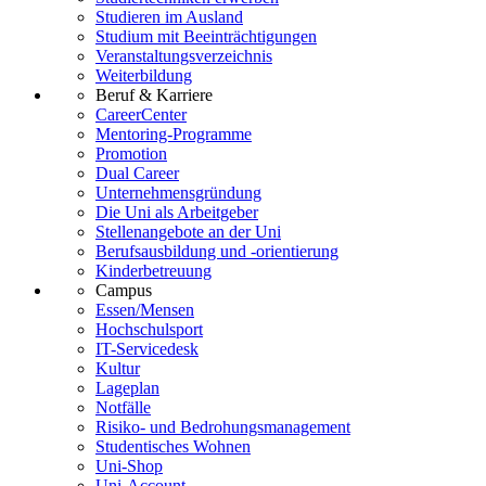
Studieren im Ausland
Studium mit Beeinträchtigungen
Veranstaltungsverzeichnis
Weiterbildung
Beruf & Karriere
CareerCenter
Mentoring-Programme
Promotion
Dual Career
Unternehmensgründung
Die Uni als Arbeitgeber
Stellenangebote an der Uni
Berufsausbildung und -orientierung
Kinderbetreuung
Campus
Essen/Mensen
Hochschulsport
IT-Servicedesk
Kultur
Lageplan
Notfälle
Risiko- und Bedrohungsmanagement
Studentisches Wohnen
Uni-Shop
Uni-Account