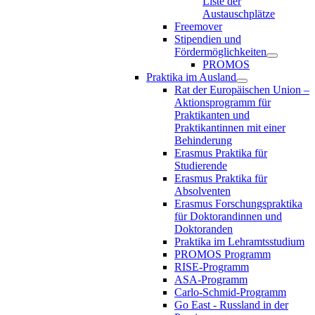
Liste der
Austauschplätze
Freemover
Stipendien und
Fördermöglichkeiten
PROMOS
Praktika im Ausland
Rat der Europäischen Union –
Aktionsprogramm für
Praktikanten und
Praktikantinnen mit einer
Behinderung
Erasmus Praktika für
Studierende
Erasmus Praktika für
Absolventen
Erasmus Forschungspraktika
für Doktorandinnen und
Doktoranden
Praktika im Lehramtsstudium
PROMOS Programm
RISE-Programm
ASA-Programm
Carlo-Schmid-Programm
Go East - Russland in der