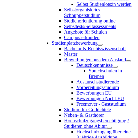
Selbst Studienlots:in werden
Selbstorganisiertes
Schnupperstudium
Studienorientierung online
Selbsttests/Selfassessments
Angebote für Schulen
Campus erkunden
Studienplatzbewerbung
Bachelor & Rechtswissenschaft
Master
Bewerbungen aus dem Ausland
Deutschkenntnisse
Sprachschulen in
Bremen
Austauschstudierende
Vorbereitungsstudium
Bewerbungen EU
Bewerbungen Nicht-EU
Freemover - Gaststudium
Studium für Geflüchtete
Neben- & Gasthörer
Hochschulzugangsberechtigung /
Studieren ohne Abitur
Hochschulzugang über eine
3-jährige Ausbildung