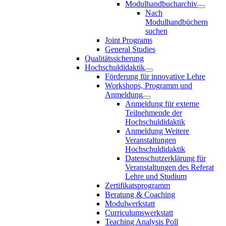
Modulhandbucharchiv
Nach
Modulhandbüchern
suchen
Joint Programs
General Studies
Qualitätssicherung
Hochschuldidaktik
Förderung für innovative Lehre
Workshops, Programm und
Anmeldung
Anmeldung für externe
Teilnehmende der
Hochschuldidaktik
Anmeldung Weitere
Veranstaltungen
Hochschuldidaktik
Datenschutzerklärung für
Veranstaltungen des Referat
Lehre und Studium
Zertifikatsprogramm
Beratung & Coaching
Modulwerkstatt
Curriculumswerkstatt
Teaching Analysis Poll