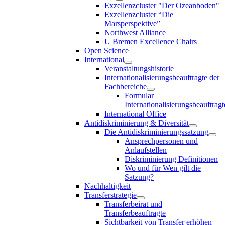
Exzellenzcluster "Der Ozeanboden"
Exzellenzcluster “Die
Marsperspektive”
Northwest Alliance
U Bremen Excellence Chairs
Open Science
International
Veranstaltungshistorie
Internationalisierungsbeauftragte der
Fachbereiche
Formular
Internationalisierungsbeauftragt
International Office
Antidiskriminierung & Diversität
Die Antidiskriminierungssatzung
Ansprechpersonen und
Anlaufstellen
Diskriminierung Definitionen
Wo und für Wen gilt die
Satzung?
Nachhaltigkeit
Transferstrategie
Transferbeirat und
Transferbeauftragte
Sichtbarkeit von Transfer erhöhen