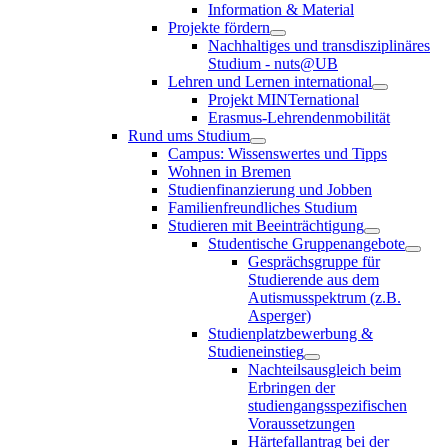
Information & Material
Projekte fördern
Nachhaltiges und transdisziplinäres
Studium - nuts@UB
Lehren und Lernen international
Projekt MINTernational
Erasmus-Lehrendenmobilität
Rund ums Studium
Campus: Wissenswertes und Tipps
Wohnen in Bremen
Studienfinanzierung und Jobben
Familienfreundliches Studium
Studieren mit Beeinträchtigung
Studentische Gruppenangebote
Gesprächsgruppe für
Studierende aus dem
Autismusspektrum (z.B.
Asperger)
Studienplatzbewerbung &
Studieneinstieg
Nachteilsausgleich beim
Erbringen der
studiengangsspezifischen
Voraussetzungen
Härtefallantrag bei der