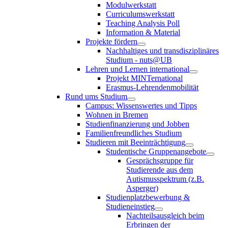
Modulwerkstatt
Curriculumswerkstatt
Teaching Analysis Poll
Information & Material
Projekte fördern
Nachhaltiges und transdisziplinäres
Studium - nuts@UB
Lehren und Lernen international
Projekt MINTernational
Erasmus-Lehrendenmobilität
Rund ums Studium
Campus: Wissenswertes und Tipps
Wohnen in Bremen
Studienfinanzierung und Jobben
Familienfreundliches Studium
Studieren mit Beeinträchtigung
Studentische Gruppenangebote
Gesprächsgruppe für
Studierende aus dem
Autismusspektrum (z.B.
Asperger)
Studienplatzbewerbung &
Studieneinstieg
Nachteilsausgleich beim
Erbringen der