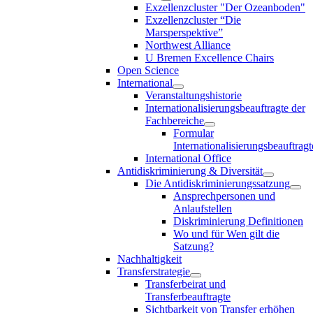
Exzellenzcluster "Der Ozeanboden"
Exzellenzcluster “Die
Marsperspektive”
Northwest Alliance
U Bremen Excellence Chairs
Open Science
International
Veranstaltungshistorie
Internationalisierungsbeauftragte der
Fachbereiche
Formular
Internationalisierungsbeauftragt
International Office
Antidiskriminierung & Diversität
Die Antidiskriminierungssatzung
Ansprechpersonen und
Anlaufstellen
Diskriminierung Definitionen
Wo und für Wen gilt die
Satzung?
Nachhaltigkeit
Transferstrategie
Transferbeirat und
Transferbeauftragte
Sichtbarkeit von Transfer erhöhen