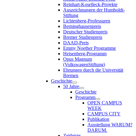
Reinhart-Koselleck-Projekte
Auszeichnungen der Humboldt-
Stiftung
Lichtenberg-Professuren
Berninghausenpreis
Deutscher Studienpreis
Bremer Studienpreis
DAAD-Preis
Emmy Noether Programme
Heisenberg-Programm
Opus Magnum
(VolkswagenStiftung)
Ehrungen durch die Universität
Bremen
Geschichte
50 Jahre
Geschichte
Programm
OPEN CAMPUS
WEEK
CAMPUS CITY
Publikation
Ausstellung WARUM?
DARUM.
Zeitleiste