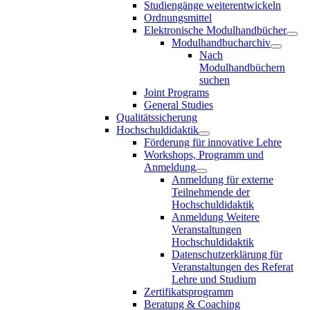
Studiengänge weiterentwickeln
Ordnungsmittel
Elektronische Modulhandbücher
Modulhandbucharchiv
Nach
Modulhandbüchern
suchen
Joint Programs
General Studies
Qualitätssicherung
Hochschuldidaktik
Förderung für innovative Lehre
Workshops, Programm und
Anmeldung
Anmeldung für externe
Teilnehmende der
Hochschuldidaktik
Anmeldung Weitere
Veranstaltungen
Hochschuldidaktik
Datenschutzerklärung für
Veranstaltungen des Referat
Lehre und Studium
Zertifikatsprogramm
Beratung & Coaching