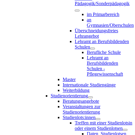
Pädagogik/Sonderpädagogik
im Primarbereich
an
Gymnasien/Oberschulen
Überschneidungsfreies
Lehrangebot
Lehramt an Berufsbildenden
Schulen
Berufliche Schule
Lehramt an
Berufsbildenden
Schulen -
Pflegewissenschaft
Master
Internationale Studiengänge
Weiterbildung
Studienorientierung
Beratungsangebote
Veranstaltungen zur
Studienorientierung
Studienlots:innen
Treffen mit einer Studienlotsin
oder einem Studienlotsen
Daten_Studienlotsen