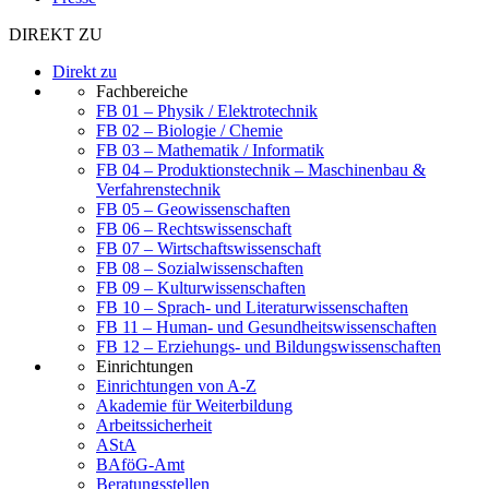
DIREKT ZU
Direkt zu
Fachbereiche
FB 01 – Physik / Elektrotechnik
FB 02 – Biologie / Chemie
FB 03 – Mathematik / Informatik
FB 04 – Produktionstechnik – Maschinenbau &
Verfahrenstechnik
FB 05 – Geowissenschaften
FB 06 – Rechtswissenschaft
FB 07 – Wirtschaftswissenschaft
FB 08 – Sozialwissenschaften
FB 09 – Kulturwissenschaften
FB 10 – Sprach- und Literaturwissenschaften
FB 11 – Human- und Gesundheitswissenschaften
FB 12 – Erziehungs- und Bildungswissenschaften
Einrichtungen
Einrichtungen von A-Z
Akademie für Weiterbildung
Arbeitssicherheit
AStA
BAföG-Amt
Beratungsstellen