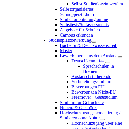
Selbst Studienlots:in werden
Selbstorganisiertes
Schnupperstudium
Studienorientierung online
Selbsttests/Selfassessments
Angebote für Schulen
Campus erkunden
Studienplatzbewerbung
Bachelor & Rechtswissenschaft
Master
Bewerbungen aus dem Ausland
Deutschkenntnisse
Sprachschulen in
Bremen
Austauschstudierende
Vorbereitungsstudium
Bewerbungen EU
Bewerbungen Nicht-EU
Freemover - Gaststudium
Studium für Geflüchtete
Neben- & Gasthörer
Hochschulzugangsberechtigung /
Studieren ohne Abitur
Hochschulzugang über eine
3-jährige Ausbildung