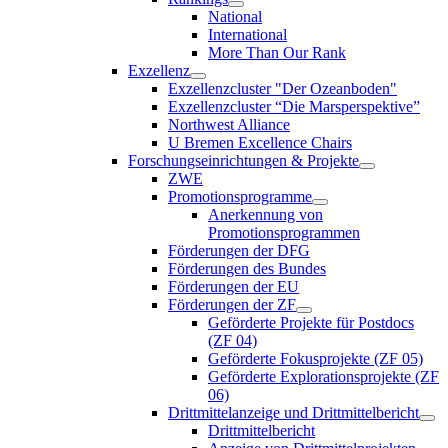
National
International
More Than Our Rank
Exzellenz
Exzellenzcluster "Der Ozeanboden"
Exzellenzcluster “Die Marsperspektive”
Northwest Alliance
U Bremen Excellence Chairs
Forschungseinrichtungen & Projekte
ZWE
Promotionsprogramme
Anerkennung von
Promotionsprogrammen
Förderungen der DFG
Förderungen des Bundes
Förderungen der EU
Förderungen der ZF
Geförderte Projekte für Postdocs
(ZF 04)
Geförderte Fokusprojekte (ZF 05)
Geförderte Explorationsprojekte (ZF
06)
Drittmittelanzeige und Drittmittelbericht
Drittmittelbericht