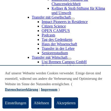
Chancengleichheit
Kellner & Stoll-Stiftung für Klima
und Umwelt
Transfer mit Gesellschaft
Impact Pioneers in Residence
Citizen Science
OPEN CAMPUS
Podcasts
Tag des Gedenkens
Haus der Wissenschaft
Transfer in der Lehre
Seniorenstudium
Transfer mit Wirtschaft
Uni Bremen Campus GmbH
Erfindungen und Schutzrechte
Partnerschaften und Beteiligungen
Auf unserer Webseite werden Cookies verwendet. Einige davon sind
Recruiting an der Universität Bremen
essentiell, während uns andere die Verbesserung und Optimierung der
Weiterbildung an der Universität Bremen
Transfer mit Schule
Website im Sinne der Nutzenden ermöglichen. (
Schülerinnen und Schüler
Datenschutzerklärung
|
Impressum
)
MINT-Schnupperstudium
Schulklassen
Lehrkräfte
Einstellungen
Ablehnen
Akzeptieren
Gründungsunterstützung
UniTransfer - Servicestelle für Transferaktivitäten