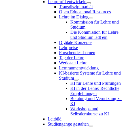
Lehrprofil entwickeln
Transdisziplinarität
Open Educational Resources
Lehre im Dialog
Kommission für Lehre und
Studium
Die Kommission für Lehre
und Studium lädt ein
Digitale Konzepte
Lehrpreise
Forschendes Lernen
Tag der Lehre
Werkstatt Lehre
Lernraumentwicklung
KI-basierte Systeme für Lehre und
Studium
KI für Lehre und Prüfungen
KI in der Lehre: Rechtliche
Empfehlungen
Beratung und Vernetzung zu
KI
Workshops und
Selbstlernkurse zu KI
Leitbild
Studiengänge gestalten