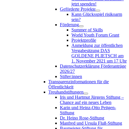
jetzt spenden!
Geförderte Projekte
Kann Glücksspiel risikoarm
sein?
Förderung
Summer of Skills
World Youth Forum Grant
Projektprofile
Anmeldung zur öffentlichen
Vergabesitzung DAS
GOLDENE PLIETSCH am
1. November 2021 um 17 Uhr
Datenschutzerklärung Förderanträge
2026/27
Stifter:innen
Transparenzinformationen für die
Öffentlichkeit
Treuhandstiftungen
Iris und Hartmut Jürgens Stiftung –
Chance auf ein neues Leben
Karin und Heinz-Otto Peitgen-
Stiftung
Dr. Heino Rose-Stiftung
Manfred und Ursula Fluß-Stiftung
Baumeister-Stiftung für