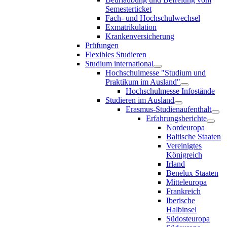
Semesterticket
Fach- und Hochschulwechsel
Exmatrikulation
Krankenversicherung
Prüfungen
Flexibles Studieren
Studium international
Hochschulmesse "Studium und
Praktikum im Ausland"
Hochschulmesse Infostände
Studieren im Ausland
Erasmus-Studienaufenthalt
Erfahrungsberichte
Nordeuropa
Baltische Staaten
Vereinigtes
Königreich
Irland
Benelux Staaten
Mitteleuropa
Frankreich
Iberische
Halbinsel
Südosteuropa