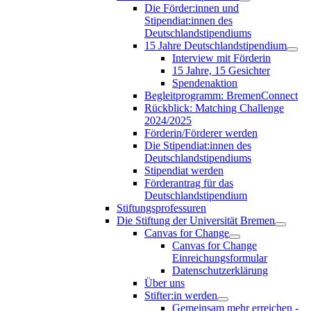
Die Förder:innen und
Stipendiat:innen des
Deutschlandstipendiums
15 Jahre Deutschlandstipendium
Interview mit Förderin
15 Jahre, 15 Gesichter
Spendenaktion
Begleitprogramm: BremenConnect
Rückblick: Matching Challenge
2024/2025
Förderin/Förderer werden
Die Stipendiat:innen des
Deutschlandstipendiums
Stipendiat werden
Förderantrag für das
Deutschlandstipendium
Stiftungsprofessuren
Die Stiftung der Universität Bremen
Canvas for Change
Canvas for Change
Einreichungsformular
Datenschutzerklärung
Über uns
Stifter:in werden
Gemeinsam mehr erreichen -