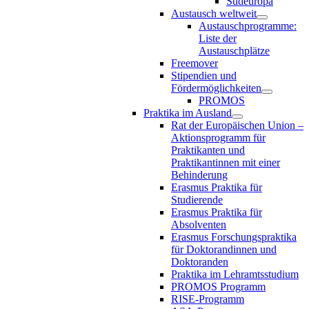
Südeuropa
Austausch weltweit
Austauschprogramme:
Liste der
Austauschplätze
Freemover
Stipendien und
Fördermöglichkeiten
PROMOS
Praktika im Ausland
Rat der Europäischen Union –
Aktionsprogramm für
Praktikanten und
Praktikantinnen mit einer
Behinderung
Erasmus Praktika für
Studierende
Erasmus Praktika für
Absolventen
Erasmus Forschungspraktika
für Doktorandinnen und
Doktoranden
Praktika im Lehramtsstudium
PROMOS Programm
RISE-Programm