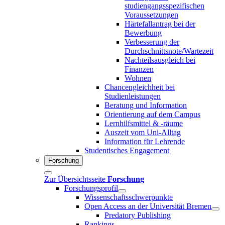
studiengangsspezifischen
Voraussetzungen
Härtefallantrag bei der
Bewerbung
Verbesserung der
Durchschnittsnote/Wartezeit
Nachteilsausgleich bei
Finanzen
Wohnen
Chancengleichheit bei
Studienleistungen
Beratung und Information
Orientierung auf dem Campus
Lernhilfsmittel & -räume
Auszeit vom Uni-Alltag
Information für Lehrende
Studentisches Engagement
Forschung
Zur Übersichtsseite
Forschung
Forschungsprofil
Wissenschaftsschwerpunkte
Open Access an der Universität Bremen
Predatory Publishing
Rankings