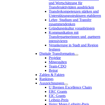
und Wertschätzung für
Transferaktivitäten ausdrücken
Transferkompetenzen stärken und
Unterstützungsstrukturen etablieren
Lehre, Studium und Transfer
zusammendenken
Gründungskultur voranbringen
Kommunikation mit
Transferpartnerinnen und -partnern
intensivieren
Verankerung in Stadt und Region
festigen
Digitale Transformation
Projekte
Mitgestalten
Team-CDO
Beirat
Zahlen & Fakten
Rankings
Auszeichnungen
U Bremen Excellence Chairs
ERC Grants
EIC Grants
Leibniz-Preis
Heinz Maier-Leibnitz-Preis