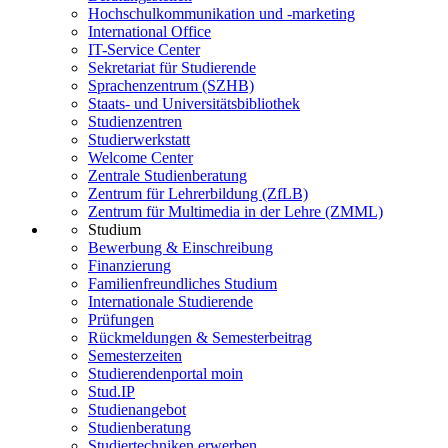
Hochschulkommunikation und -marketing
International Office
IT-Service Center
Sekretariat für Studierende
Sprachenzentrum (SZHB)
Staats- und Universitätsbibliothek
Studienzentren
Studierwerkstatt
Welcome Center
Zentrale Studienberatung
Zentrum für Lehrerbildung (ZfLB)
Zentrum für Multimedia in der Lehre (ZMML)
Studium
Bewerbung & Einschreibung
Finanzierung
Familienfreundliches Studium
Internationale Studierende
Prüfungen
Rückmeldungen & Semesterbeitrag
Semesterzeiten
Studierendenportal moin
Stud.IP
Studienangebot
Studienberatung
Studiertechniken erwerben