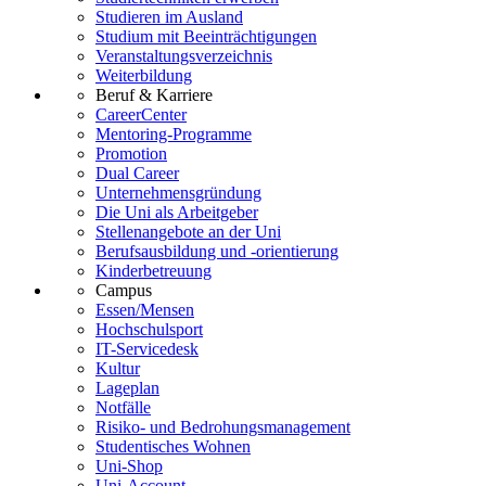
Studieren im Ausland
Studium mit Beeinträchtigungen
Veranstaltungsverzeichnis
Weiterbildung
Beruf & Karriere
CareerCenter
Mentoring-Programme
Promotion
Dual Career
Unternehmensgründung
Die Uni als Arbeitgeber
Stellenangebote an der Uni
Berufsausbildung und -orientierung
Kinderbetreuung
Campus
Essen/Mensen
Hochschulsport
IT-Servicedesk
Kultur
Lageplan
Notfälle
Risiko- und Bedrohungsmanagement
Studentisches Wohnen
Uni-Shop
Uni-Account