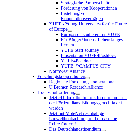
Strategische Partnerschaften
Förderung von Kooperationen
Erstellung von
Kooperationsverträgen
YUFE - Young Universities for the Future
of Europe
Europäisch studieren mit YUFE
Für Bürger*innen - Lebenslanges
Lernen
YUFE Staff Journey
Präsentation YUFE4Postdocs
YUFE4Postdocs
YUFE @CAMPUS CITY
Northwest Alliance
Forschungskooperationen
Regionale Forschungskooperationen
U Bremen Research Alliance
Hochschulförderung
Jetzt »Unlock the future« fördern und Teil
der Förderallianz Bildungsgerechtigkeit
werden
Jetzt mit MoleNet nachhaltige
Umweltbeobachtung und praxisnahe
Lehre fördern!
Das Deutschlandstipendium