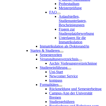
Probestudium
Meisterprüfung
FAQ
Anlaufstellen,
Studienunterlagen,
Bescheinigungen
Fragen zur
Studienplatzbewerbung
Unterlagen für die
Immatrikulation
Immatrikulation als Doktorand/in
Starten & Studieren
Semesterzeiten
Veranstaltungsverzeichnis
Archiv Vorlesungsverzeichnisse
Studieneinführung
Uni-Start
Newcomer Service
kompass
Formalitäten
Rückmeldung und Semesterbeitrag
Campus-App der Universität
Bremen
Studiengebühren
Beurlaubung und Befreiung vom