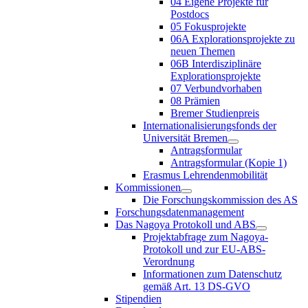
04 Eigene Projekte für
Postdocs
05 Fokusprojekte
06A Explorationsprojekte zu
neuen Themen
06B Interdisziplinäre
Explorationsprojekte
07 Verbundvorhaben
08 Prämien
Bremer Studienpreis
Internationalisierungsfonds der
Universität Bremen
Antragsformular
Antragsformular (Kopie 1)
Erasmus Lehrendenmobilität
Kommissionen
Die Forschungskommission des AS
Forschungsdatenmanagement
Das Nagoya Protokoll und ABS
Projektabfrage zum Nagoya-
Protokoll und zur EU-ABS-
Verordnung
Informationen zum Datenschutz
gemäß Art. 13 DS-GVO
Stipendien