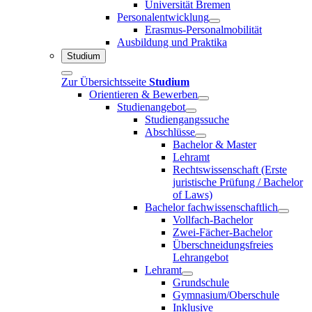
Universität Bremen
Personalentwicklung
Erasmus-Personalmobilität
Ausbildung und Praktika
Studium
Zur Übersichtsseite
Studium
Orientieren & Bewerben
Studienangebot
Studiengangssuche
Abschlüsse
Bachelor & Master
Lehramt
Rechtswissenschaft (Erste
juristische Prüfung / Bachelor
of Laws)
Bachelor fachwissenschaftlich
Vollfach-Bachelor
Zwei-Fächer-Bachelor
Überschneidungsfreies
Lehrangebot
Lehramt
Grundschule
Gymnasium/Oberschule
Inklusive