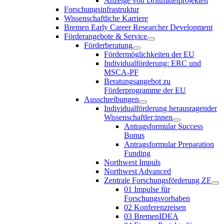
Anzeige von Drittmittelprojekten
Forschungsinfrastruktur
Wissenschaftliche Karriere
Bremen Early Career Researcher Development
Förderangebote & Service
Förderberatung
Fördermöglichkeiten der EU
Individualförderung: ERC und
MSCA-PF
Beratungsangebot zu
Förderprogramme der EU
Ausschreibungen
Individualförderung herausragender
Wissenschaftler:innen
Antragsformular Success
Bonus
Antragsformular Preparation
Funding
Northwest Impuls
Northwest Advanced
Zentrale Forschungsförderung ZF
01 Impulse für
Forschungsvorhaben
02 Konferenzreisen
03 BremenIDEA