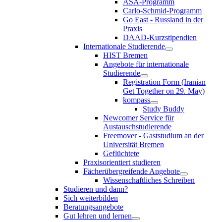
ASA-Programm
Carlo-Schmid-Programm
Go East - Russland in der
Praxis
DAAD-Kurzstipendien
Internationale Studierende
HIST Bremen
Angebote für internationale
Studierende
Registration Form (Iranian
Get Together on 29. May)
kompass
Study Buddy
Newcomer Service für
Austauschstudierende
Freemover - Gaststudium an der
Universität Bremen
Geflüchtete
Praxisorientiert studieren
Fächerübergreifende Angebote
Wissenschaftliches Schreiben
Studieren und dann?
Sich weiterbilden
Beratungsangebote
Gut lehren und lernen