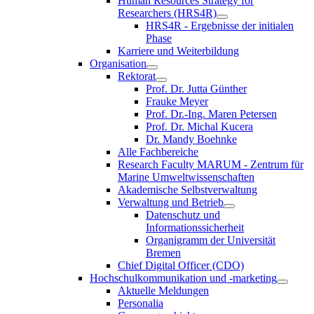
Human Resources Strategy for
Researchers (HRS4R)
HRS4R - Ergebnisse der initialen
Phase
Karriere und Weiterbildung
Organisation
Rektorat
Prof. Dr. Jutta Günther
Frauke Meyer
Prof. Dr.-Ing. Maren Petersen
Prof. Dr. Michal Kucera
Dr. Mandy Boehnke
Alle Fachbereiche
Research Faculty MARUM - Zentrum für
Marine Umweltwissenschaften
Akademische Selbstverwaltung
Verwaltung und Betrieb
Datenschutz und
Informationssicherheit
Organigramm der Universität
Bremen
Chief Digital Officer (CDO)
Hochschulkommunikation und -marketing
Aktuelle Meldungen
Personalia