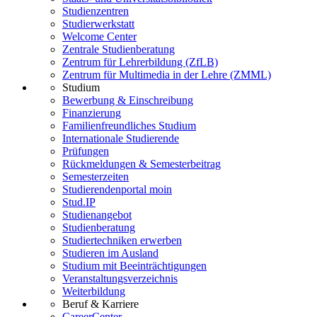
Studienzentren
Studierwerkstatt
Welcome Center
Zentrale Studienberatung
Zentrum für Lehrerbildung (ZfLB)
Zentrum für Multimedia in der Lehre (ZMML)
Studium
Bewerbung & Einschreibung
Finanzierung
Familienfreundliches Studium
Internationale Studierende
Prüfungen
Rückmeldungen & Semesterbeitrag
Semesterzeiten
Studierendenportal moin
Stud.IP
Studienangebot
Studienberatung
Studiertechniken erwerben
Studieren im Ausland
Studium mit Beeinträchtigungen
Veranstaltungsverzeichnis
Weiterbildung
Beruf & Karriere
CareerCenter