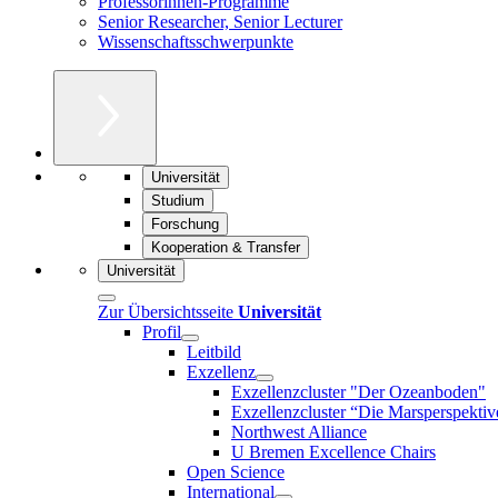
Professorinnen-Programme
Senior Researcher, Senior Lecturer
Wissenschaftsschwerpunkte
Universität
Studium
Forschung
Kooperation & Transfer
Universität
Zur Übersichtsseite
Universität
Profil
Leitbild
Exzellenz
Exzellenzcluster "Der Ozeanboden"
Exzellenzcluster “Die Marsperspektiv
Northwest Alliance
U Bremen Excellence Chairs
Open Science
International