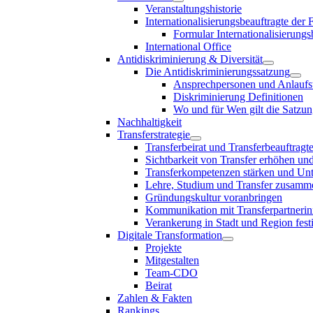
Veranstaltungshistorie
Internationalisierungsbeauftragte der
Formular Internationalisierungs
International Office
Antidiskriminierung & Diversität
Die Antidiskriminierungssatzung
Ansprechpersonen und Anlaufst
Diskriminierung Definitionen
Wo und für Wen gilt die Satzu
Nachhaltigkeit
Transferstrategie
Transferbeirat und Transferbeauftragt
Sichtbarkeit von Transfer erhöhen un
Transferkompetenzen stärken und Unte
Lehre, Studium und Transfer zusam
Gründungskultur voranbringen
Kommunikation mit Transferpartnerinn
Verankerung in Stadt und Region fest
Digitale Transformation
Projekte
Mitgestalten
Team-CDO
Beirat
Zahlen & Fakten
Rankings