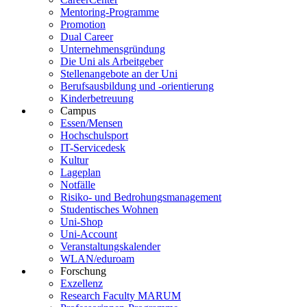
Mentoring-Programme
Promotion
Dual Career
Unternehmensgründung
Die Uni als Arbeitgeber
Stellenangebote an der Uni
Berufsausbildung und -orientierung
Kinderbetreuung
Campus
Essen/Mensen
Hochschulsport
IT-Servicedesk
Kultur
Lageplan
Notfälle
Risiko- und Bedrohungsmanagement
Studentisches Wohnen
Uni-Shop
Uni-Account
Veranstaltungskalender
WLAN/eduroam
Forschung
Exzellenz
Research Faculty MARUM