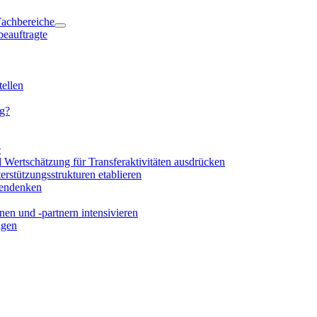
 Fachbereiche
beauftragte
ellen
ng?
e
d Wertschätzung für Transferaktivitäten ausdrücken
rstützungsstrukturen etablieren
mendenken
en und -partnern intensivieren
igen