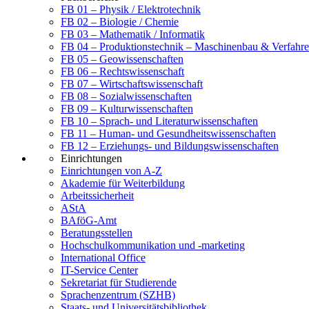
FB 01 – Physik / Elektrotechnik
FB 02 – Biologie / Chemie
FB 03 – Mathematik / Informatik
FB 04 – Produktionstechnik – Maschinenbau & Verfahre
FB 05 – Geowissenschaften
FB 06 – Rechtswissenschaft
FB 07 – Wirtschaftswissenschaft
FB 08 – Sozialwissenschaften
FB 09 – Kulturwissenschaften
FB 10 – Sprach- und Literaturwissenschaften
FB 11 – Human- und Gesundheitswissenschaften
FB 12 – Erziehungs- und Bildungswissenschaften
Einrichtungen
Einrichtungen von A-Z
Akademie für Weiterbildung
Arbeitssicherheit
AStA
BAföG-Amt
Beratungsstellen
Hochschulkommunikation und -marketing
International Office
IT-Service Center
Sekretariat für Studierende
Sprachenzentrum (SZHB)
Staats- und Universitätsbibliothek