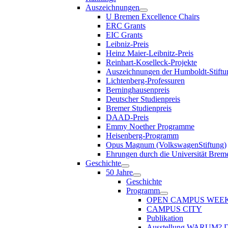
Auszeichnungen
U Bremen Excellence Chairs
ERC Grants
EIC Grants
Leibniz-Preis
Heinz Maier-Leibnitz-Preis
Reinhart-Koselleck-Projekte
Auszeichnungen der Humboldt-Stiftu
Lichtenberg-Professuren
Berninghausenpreis
Deutscher Studienpreis
Bremer Studienpreis
DAAD-Preis
Emmy Noether Programme
Heisenberg-Programm
Opus Magnum (VolkswagenStiftung)
Ehrungen durch die Universität Brem
Geschichte
50 Jahre
Geschichte
Programm
OPEN CAMPUS WEE
CAMPUS CITY
Publikation
Ausstellung WARUM?