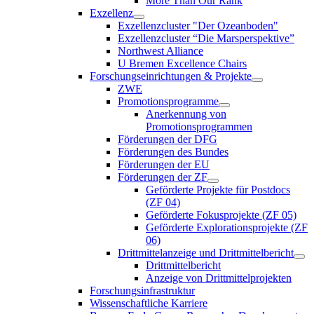
More Than Our Rank
Exzellenz
Exzellenzcluster "Der Ozeanboden"
Exzellenzcluster “Die Marsperspektive”
Northwest Alliance
U Bremen Excellence Chairs
Forschungseinrichtungen & Projekte
ZWE
Promotionsprogramme
Anerkennung von
Promotionsprogrammen
Förderungen der DFG
Förderungen des Bundes
Förderungen der EU
Förderungen der ZF
Geförderte Projekte für Postdocs
(ZF 04)
Geförderte Fokusprojekte (ZF 05)
Geförderte Explorationsprojekte (ZF
06)
Drittmittelanzeige und Drittmittelbericht
Drittmittelbericht
Anzeige von Drittmittelprojekten
Forschungsinfrastruktur
Wissenschaftliche Karriere