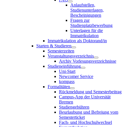
Anlaufstellen,
Studienunterlagen,
Bescheinigungen
Fragen zur
Studienplatzbewerbung
Unterlagen für die
Immatrikulation
Immatrikulation als Doktorand/in
Starten & Studieren
Semesterzeiten
Veranstaltungsverzeichnis
Archiv Vorlesungsverzeichnisse
Studieneinführung
Uni-Start
Newcomer Service
kompass
Formalitäten
Rückmeldung und Semesterbeitrag
Campus-App der Universität
Bremen
Studiengebühren
Beurlaubung und Befreiung vom
Semesterticket
Fach- und Hochschulwechsel