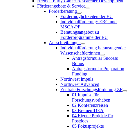
Bremen Early Career Researcher Development
Förderangebote & Service
Förderberatung
Fördermöglichkeiten der EU
Individualförderung: ERC und
MSCA-PF
Beratungsangebot zu
Förderprogramme der EU
Ausschreibungen
Individualförderung herausragender
Wissenschaftler:innen
Antragsformular Success
Bonus
Antragsformular Preparation
Funding
Northwest Impuls
Northwest Advanced
Zentrale Forschungsförderung ZF
01 Impulse für
Forschungsvorhaben
02 Konferenzreisen
03 BremenIDEA
04 Eigene Projekte für
Postdocs
05 Fokusprojekte