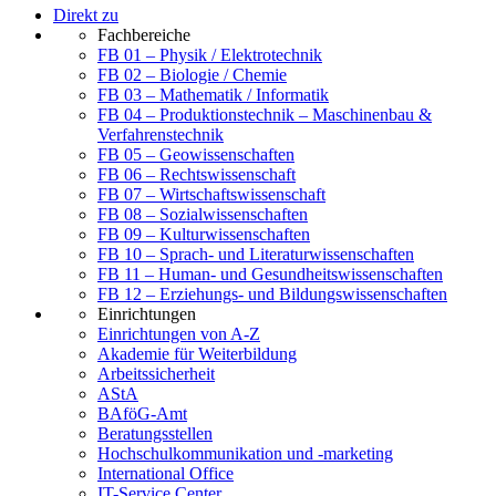
Direkt zu
Fachbereiche
FB 01 – Physik / Elektrotechnik
FB 02 – Biologie / Chemie
FB 03 – Mathematik / Informatik
FB 04 – Produktionstechnik – Maschinenbau &
Verfahrenstechnik
FB 05 – Geowissenschaften
FB 06 – Rechtswissenschaft
FB 07 – Wirtschaftswissenschaft
FB 08 – Sozialwissenschaften
FB 09 – Kulturwissenschaften
FB 10 – Sprach- und Literaturwissenschaften
FB 11 – Human- und Gesundheitswissenschaften
FB 12 – Erziehungs- und Bildungswissenschaften
Einrichtungen
Einrichtungen von A-Z
Akademie für Weiterbildung
Arbeitssicherheit
AStA
BAföG-Amt
Beratungsstellen
Hochschulkommunikation und -marketing
International Office
IT-Service Center