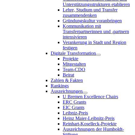
Unterstützungsstrukturen etablieren
Lehre, Studium und Transfer
zusammendenken
Gründungskultur voranbringen
Kommunikation mit
Transferpartnerinnen und -partnern
intensivieren
Verankerung in Stadt und Region
festigen
Digitale Transformation
Projekte
Mitgestalten
Team-CDO
Beirat
Zahlen & Fakten
Rankings
Auszeichnungen
U Bremen Excellence Chairs
ERC Grants
EIC Grants
Leibniz-Preis
Heinz Maier-Leibnitz-Preis
Reinhart-Koselleck-Projekte
Auszeichnungen der Humboldt-
Stiftung