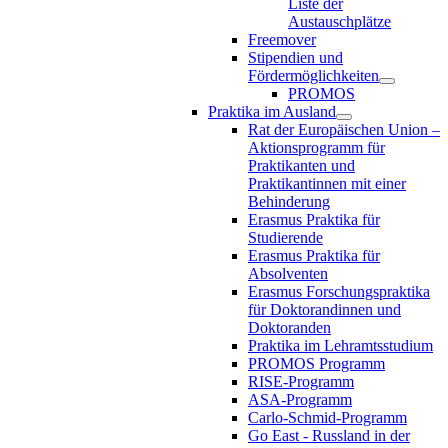
Liste der
Austauschplätze
Freemover
Stipendien und
Fördermöglichkeiten
PROMOS
Praktika im Ausland
Rat der Europäischen Union –
Aktionsprogramm für
Praktikanten und
Praktikantinnen mit einer
Behinderung
Erasmus Praktika für
Studierende
Erasmus Praktika für
Absolventen
Erasmus Forschungspraktika
für Doktorandinnen und
Doktoranden
Praktika im Lehramtsstudium
PROMOS Programm
RISE-Programm
ASA-Programm
Carlo-Schmid-Programm
Go East - Russland in der