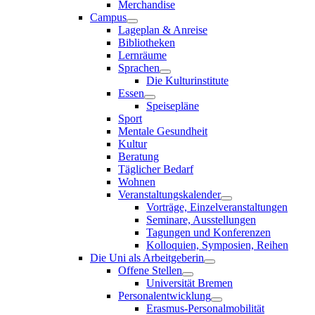
Merchandise
Campus
Lageplan & Anreise
Bibliotheken
Lernräume
Sprachen
Die Kulturinstitute
Essen
Speisepläne
Sport
Mentale Gesundheit
Kultur
Beratung
Täglicher Bedarf
Wohnen
Veranstaltungskalender
Vorträge, Einzelveranstaltungen
Seminare, Ausstellungen
Tagungen und Konferenzen
Kolloquien, Symposien, Reihen
Die Uni als Arbeitgeberin
Offene Stellen
Universität Bremen
Personalentwicklung
Erasmus-Personalmobilität