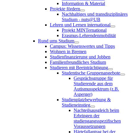
Information & Material
Projekte fördern
Nachhaltiges und transdisziplinäres
Studium - nuts@UB
Lehren und Lernen international
Projekt MINTernational
Erasmus-Lehrendenmobilität
Rund ums Studium
Campus: Wissenswertes und Tipps
Wohnen in Bremen
Studienfinanzierung und Jobben
Familienfreundliches Studium
Studieren mit Beeinträchtigung
Studentische Gruppenangebote
Gesprächsgruppe für
Studierende aus dem
Autismusspektrum (z.B.
Asperger)
Studienplatzbewerbung &
Studieneinstieg
Nachteilsausgleich beim
Erbringen der
studiengangsspezifischen
Voraussetzungen
Härtefallantrag bei der