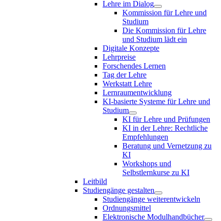
Lehre im Dialog
Kommission für Lehre und
Studium
Die Kommission für Lehre
und Studium lädt ein
Digitale Konzepte
Lehrpreise
Forschendes Lernen
Tag der Lehre
Werkstatt Lehre
Lernraumentwicklung
KI-basierte Systeme für Lehre und
Studium
KI für Lehre und Prüfungen
KI in der Lehre: Rechtliche
Empfehlungen
Beratung und Vernetzung zu
KI
Workshops und
Selbstlernkurse zu KI
Leitbild
Studiengänge gestalten
Studiengänge weiterentwickeln
Ordnungsmittel
Elektronische Modulhandbücher