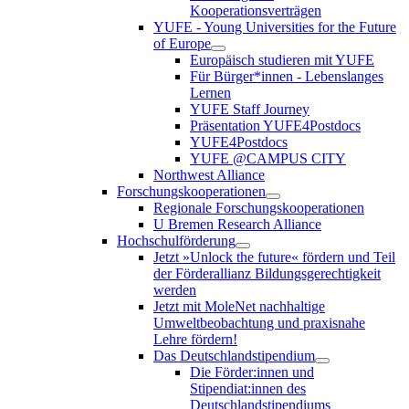
Kooperationsverträgen
YUFE - Young Universities for the Future
of Europe
Europäisch studieren mit YUFE
Für Bürger*innen - Lebenslanges
Lernen
YUFE Staff Journey
Präsentation YUFE4Postdocs
YUFE4Postdocs
YUFE @CAMPUS CITY
Northwest Alliance
Forschungskooperationen
Regionale Forschungskooperationen
U Bremen Research Alliance
Hochschulförderung
Jetzt »Unlock the future« fördern und Teil
der Förderallianz Bildungsgerechtigkeit
werden
Jetzt mit MoleNet nachhaltige
Umweltbeobachtung und praxisnahe
Lehre fördern!
Das Deutschlandstipendium
Die Förder:innen und
Stipendiat:innen des
Deutschlandstipendiums