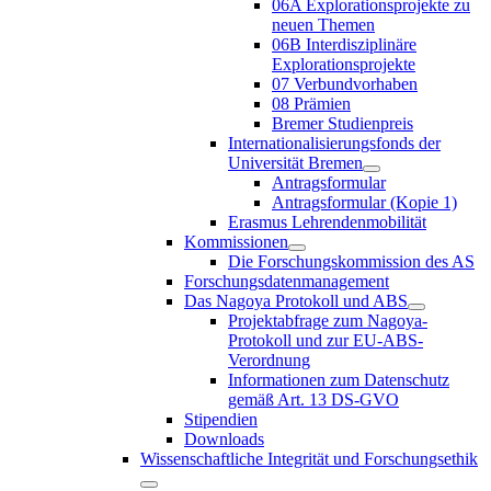
06A Explorationsprojekte zu
neuen Themen
06B Interdisziplinäre
Explorationsprojekte
07 Verbundvorhaben
08 Prämien
Bremer Studienpreis
Internationalisierungsfonds der
Universität Bremen
Antragsformular
Antragsformular (Kopie 1)
Erasmus Lehrendenmobilität
Kommissionen
Die Forschungskommission des AS
Forschungsdatenmanagement
Das Nagoya Protokoll und ABS
Projektabfrage zum Nagoya-
Protokoll und zur EU-ABS-
Verordnung
Informationen zum Datenschutz
gemäß Art. 13 DS-GVO
Stipendien
Downloads
Wissenschaftliche Integrität und Forschungsethik