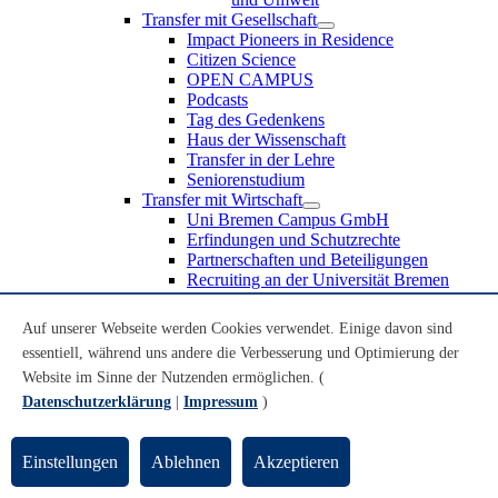
Transfer mit Gesellschaft
Impact Pioneers in Residence
Citizen Science
OPEN CAMPUS
Podcasts
Tag des Gedenkens
Haus der Wissenschaft
Transfer in der Lehre
Seniorenstudium
Transfer mit Wirtschaft
Uni Bremen Campus GmbH
Erfindungen und Schutzrechte
Partnerschaften und Beteiligungen
Recruiting an der Universität Bremen
Weiterbildung an der Universität Bremen
Transfer mit Schule
Auf unserer Webseite werden Cookies verwendet. Einige davon sind
Schülerinnen und Schüler
essentiell, während uns andere die Verbesserung und Optimierung der
MINT-Schnupperstudium
Website im Sinne der Nutzenden ermöglichen. (
Schulklassen
Lehrkräfte
Datenschutzerklärung
|
Impressum
)
Gründungsunterstützung
UniTransfer - Servicestelle für Transferaktivitäten
Einstellungen
Ablehnen
Akzeptieren
Transfermagazin der Universität Bremen