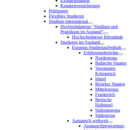
Exmatrikulation
Krankenversicherung
Prüfungen
Flexibles Studieren
Studium international
Hochschulmesse "Studium und
Praktikum im Ausland"
Hochschulmesse Infostände
Studieren im Ausland
Erasmus-Studienaufenthalt
Erfahrungsberichte
Nordeuropa
Baltische Staaten
Vereinigtes
Königreich
Irland
Benelux Staaten
Mitteleuropa
Frankreich
Iberische
Halbinsel
Südosteuropa
Südeuropa
Austausch weltweit
Austauschprogramme: