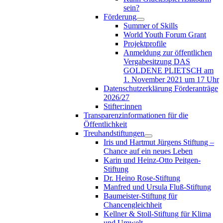
sein?
Förderung
Summer of Skills
World Youth Forum Grant
Projektprofile
Anmeldung zur öffentlichen
Vergabesitzung DAS
GOLDENE PLIETSCH am
1. November 2021 um 17 Uhr
Datenschutzerklärung Förderanträge
2026/27
Stifter:innen
Transparenzinformationen für die
Öffentlichkeit
Treuhandstiftungen
Iris und Hartmut Jürgens Stiftung –
Chance auf ein neues Leben
Karin und Heinz-Otto Peitgen-
Stiftung
Dr. Heino Rose-Stiftung
Manfred und Ursula Fluß-Stiftung
Baumeister-Stiftung für
Chancengleichheit
Kellner & Stoll-Stiftung für Klima
und Umwelt