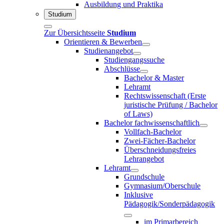
Ausbildung und Praktika
Studium
Zur Übersichtsseite
Studium
Orientieren & Bewerben
Studienangebot
Studiengangssuche
Abschlüsse
Bachelor & Master
Lehramt
Rechtswissenschaft (Erste
juristische Prüfung / Bachelor
of Laws)
Bachelor fachwissenschaftlich
Vollfach-Bachelor
Zwei-Fächer-Bachelor
Überschneidungsfreies
Lehrangebot
Lehramt
Grundschule
Gymnasium/Oberschule
Inklusive
Pädagogik/Sonderpädagogik
im Primarbereich