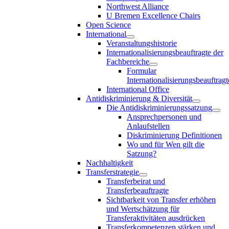
Northwest Alliance
U Bremen Excellence Chairs
Open Science
International
Veranstaltungshistorie
Internationalisierungsbeauftragte der
Fachbereiche
Formular
Internationalisierungsbeauftragt
International Office
Antidiskriminierung & Diversität
Die Antidiskriminierungssatzung
Ansprechpersonen und
Anlaufstellen
Diskriminierung Definitionen
Wo und für Wen gilt die
Satzung?
Nachhaltigkeit
Transferstrategie
Transferbeirat und
Transferbeauftragte
Sichtbarkeit von Transfer erhöhen
und Wertschätzung für
Transferaktivitäten ausdrücken
Transferkompetenzen stärken und