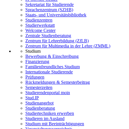
Sekretariat für Studierende
Sprachenzentrum (SZHB)
Staats- und Universitätsbibliothek
Studienzentren
Studierwerkstatt
Welcome Center
Zentrale Studienberatung
Zentrum für Lehrerbildung (ZfLB)
Zentrum für Multimedia in der Lehre (ZMML)
Studium
Bewerbung & Einschreibung
Finanzierung
Familienfreundliches Studium
Internationale Studierende
Prüfungen
Rückmeldungen & Semesterbeitrag
Semesterzeiten
Studierendenportal moin
Stud.IP
Studienangebot
Studienberatung
Studiertechniken erwerben
Studieren im Ausland
Studium mit Beeinträchtigungen
Veranstaltungsverzeichnis