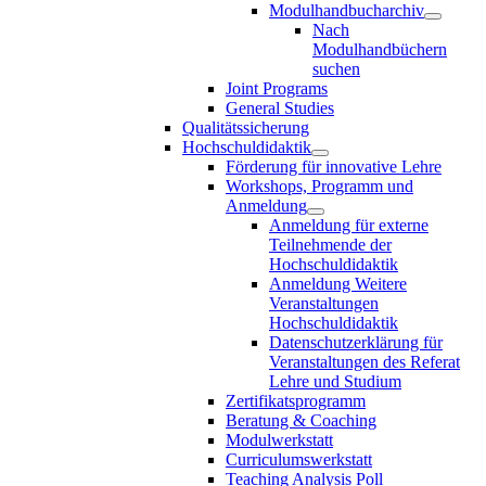
Modulhandbucharchiv
Nach
Modulhandbüchern
suchen
Joint Programs
General Studies
Qualitätssicherung
Hochschuldidaktik
Förderung für innovative Lehre
Workshops, Programm und
Anmeldung
Anmeldung für externe
Teilnehmende der
Hochschuldidaktik
Anmeldung Weitere
Veranstaltungen
Hochschuldidaktik
Datenschutzerklärung für
Veranstaltungen des Referat
Lehre und Studium
Zertifikatsprogramm
Beratung & Coaching
Modulwerkstatt
Curriculumswerkstatt
Teaching Analysis Poll