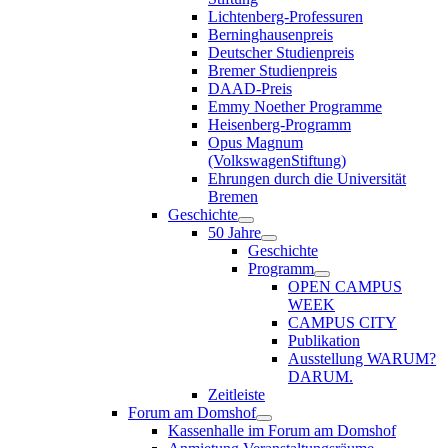
Lichtenberg-Professuren
Berninghausenpreis
Deutscher Studienpreis
Bremer Studienpreis
DAAD-Preis
Emmy Noether Programme
Heisenberg-Programm
Opus Magnum
(VolkswagenStiftung)
Ehrungen durch die Universität
Bremen
Geschichte
50 Jahre
Geschichte
Programm
OPEN CAMPUS
WEEK
CAMPUS CITY
Publikation
Ausstellung WARUM?
DARUM.
Zeitleiste
Forum am Domshof
Kassenhalle im Forum am Domshof