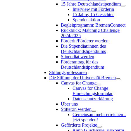
15 Jahre Deutschlandstipendium
Interview mit Förderin
15 Jahre, 15 Gesichter
Spendenaktion
Begleitprogramm: BremenConnect
Rückblick: Matching Challenge
2024/2025
Förderin/Förderer werden
Die Stipendiat:innen des
Deutschlandstipendiums
Stipendiat werden
Förderantrag für das
Deutschlandstipendium
Stiftungsprofessuren
Die Stiftung der Universität Bremen
Canvas for Change
Canvas for Change
Einreichungsformular
Datenschutzerklärung
Über uns
Stifter:in werden
Gemeinsam mehr erreichen -
jetzt spenden!
Geförderte Projekte
Kann Glücksspiel risikoarm