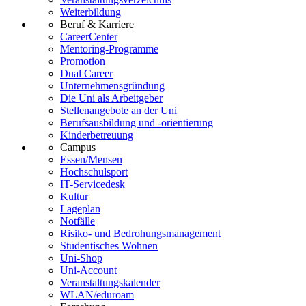
Weiterbildung
Beruf & Karriere
CareerCenter
Mentoring-Programme
Promotion
Dual Career
Unternehmensgründung
Die Uni als Arbeitgeber
Stellenangebote an der Uni
Berufsausbildung und -orientierung
Kinderbetreuung
Campus
Essen/Mensen
Hochschulsport
IT-Servicedesk
Kultur
Lageplan
Notfälle
Risiko- und Bedrohungsmanagement
Studentisches Wohnen
Uni-Shop
Uni-Account
Veranstaltungskalender
WLAN/eduroam