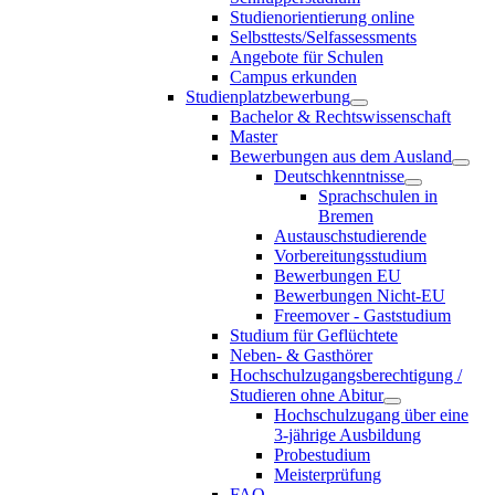
Studienorientierung online
Selbsttests/Selfassessments
Angebote für Schulen
Campus erkunden
Studienplatzbewerbung
Bachelor & Rechtswissenschaft
Master
Bewerbungen aus dem Ausland
Deutschkenntnisse
Sprachschulen in
Bremen
Austauschstudierende
Vorbereitungsstudium
Bewerbungen EU
Bewerbungen Nicht-EU
Freemover - Gaststudium
Studium für Geflüchtete
Neben- & Gasthörer
Hochschulzugangsberechtigung /
Studieren ohne Abitur
Hochschulzugang über eine
3-jährige Ausbildung
Probestudium
Meisterprüfung
FAQ