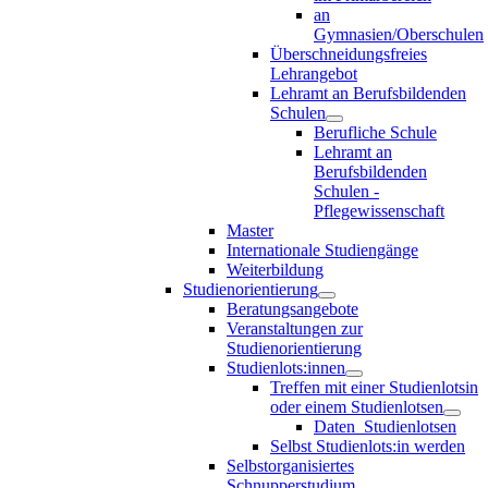
an
Gymnasien/Oberschulen
Überschneidungsfreies
Lehrangebot
Lehramt an Berufsbildenden
Schulen
Berufliche Schule
Lehramt an
Berufsbildenden
Schulen -
Pflegewissenschaft
Master
Internationale Studiengänge
Weiterbildung
Studienorientierung
Beratungsangebote
Veranstaltungen zur
Studienorientierung
Studienlots:innen
Treffen mit einer Studienlotsin
oder einem Studienlotsen
Daten_Studienlotsen
Selbst Studienlots:in werden
Selbstorganisiertes
Schnupperstudium