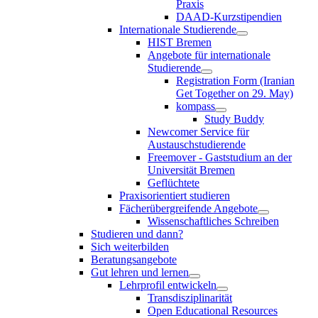
Praxis
DAAD-Kurzstipendien
Internationale Studierende
HIST Bremen
Angebote für internationale
Studierende
Registration Form (Iranian
Get Together on 29. May)
kompass
Study Buddy
Newcomer Service für
Austauschstudierende
Freemover - Gaststudium an der
Universität Bremen
Geflüchtete
Praxisorientiert studieren
Fächerübergreifende Angebote
Wissenschaftliches Schreiben
Studieren und dann?
Sich weiterbilden
Beratungsangebote
Gut lehren und lernen
Lehrprofil entwickeln
Transdisziplinarität
Open Educational Resources