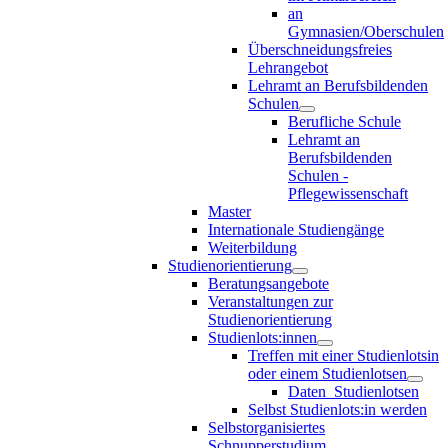
an
Gymnasien/Oberschulen
Überschneidungsfreies
Lehrangebot
Lehramt an Berufsbildenden
Schulen
Berufliche Schule
Lehramt an
Berufsbildenden
Schulen -
Pflegewissenschaft
Master
Internationale Studiengänge
Weiterbildung
Studienorientierung
Beratungsangebote
Veranstaltungen zur
Studienorientierung
Studienlots:innen
Treffen mit einer Studienlotsin
oder einem Studienlotsen
Daten_Studienlotsen
Selbst Studienlots:in werden
Selbstorganisiertes
Schnupperstudium