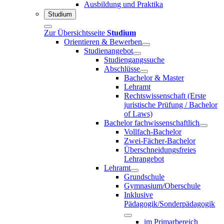
Ausbildung und Praktika
Studium
Zur Übersichtsseite
Studium
Orientieren & Bewerben
Studienangebot
Studiengangssuche
Abschlüsse
Bachelor & Master
Lehramt
Rechtswissenschaft (Erste
juristische Prüfung / Bachelor
of Laws)
Bachelor fachwissenschaftlich
Vollfach-Bachelor
Zwei-Fächer-Bachelor
Überschneidungsfreies
Lehrangebot
Lehramt
Grundschule
Gymnasium/Oberschule
Inklusive
Pädagogik/Sonderpädagogik
im Primarbereich