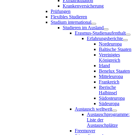
Exmatrikulation
Krankenversicherung
Prüfungen
Flexibles Studieren
Studium international
Studieren im Ausland
Erasmus-Studienaufenthalt
Erfahrungsberichte
Nordeuropa
Baltische Staaten
Vereinigtes
Königreich
Irland
Benelux Staaten
Mitteleuropa
Frankreich
Iberische
Halbinsel
Südosteuropa
Südeuropa
Austausch weltweit
Austauschprogramme:
Liste der
Austauschplätze
Freemover