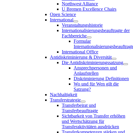
Northwest Alliance
U Bremen Excellence Chairs
Open Science
International
Veranstaltungshistorie
Internationalisierungsbeauftragte der
Fachbereiche
Formular
Internationalisierungsbeauftragt
International Office
Antidiskriminierung & Diversität
Die Antidiskriminierungssatzung
Ansprechpersonen und
Anlaufstellen
Diskriminierung Definitionen
Wo und für Wen gilt die
Satzung?
Nachhaltigkeit
Transferstrategie
Transferbeirat und
Transferbeauftragte
Sichtbarkeit von Transfer erhöhen
und Wertschätzung für
Transferaktivitäten ausdrücken
Transferkompetenzen stärken und