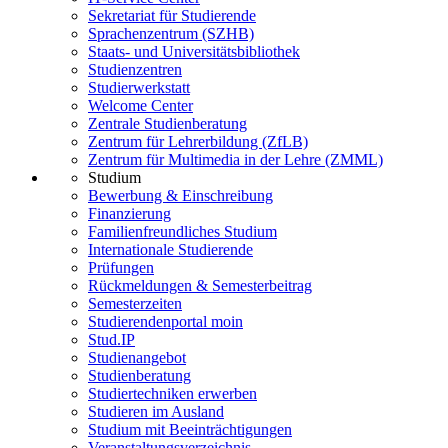
Sekretariat für Studierende
Sprachenzentrum (SZHB)
Staats- und Universitätsbibliothek
Studienzentren
Studierwerkstatt
Welcome Center
Zentrale Studienberatung
Zentrum für Lehrerbildung (ZfLB)
Zentrum für Multimedia in der Lehre (ZMML)
Studium
Bewerbung & Einschreibung
Finanzierung
Familienfreundliches Studium
Internationale Studierende
Prüfungen
Rückmeldungen & Semesterbeitrag
Semesterzeiten
Studierendenportal moin
Stud.IP
Studienangebot
Studienberatung
Studiertechniken erwerben
Studieren im Ausland
Studium mit Beeinträchtigungen
Veranstaltungsverzeichnis