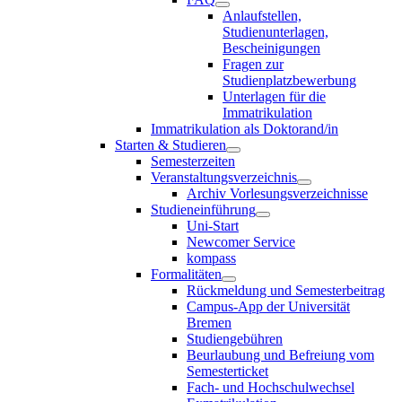
Anlaufstellen,
Studienunterlagen,
Bescheinigungen
Fragen zur
Studienplatzbewerbung
Unterlagen für die
Immatrikulation
Immatrikulation als Doktorand/in
Starten & Studieren
Semesterzeiten
Veranstaltungsverzeichnis
Archiv Vorlesungsverzeichnisse
Studieneinführung
Uni-Start
Newcomer Service
kompass
Formalitäten
Rückmeldung und Semesterbeitrag
Campus-App der Universität
Bremen
Studiengebühren
Beurlaubung und Befreiung vom
Semesterticket
Fach- und Hochschulwechsel