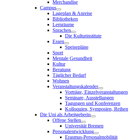
Merchandise
Campus
Lageplan & Anreise
Bibliotheken
Lernräume
Sprachen
Die Kulturinstitute
Essen
Speisepläne
Sport
Mentale Gesundheit
Kultur
Beratung
Täglicher Bedarf
Wohnen
Veranstaltungskalender
Vorträge, Einzelveranstaltungen
Seminare, Ausstellungen
Tagungen und Konferenzen
Kolloquien, Symposien, Reihen
Die Uni als Arbeitgeberin
Offene Stellen
Universität Bremen
Personalentwicklung
Erasmus-Personalmobilität