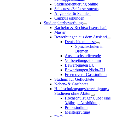
Studienorientierung online
Selbsttests/Selfassessments
Angebote für Schulen
Campus erkunden
Studienplatzbewerbung
Bachelor & Rechtswissenschaft
Master
Bewerbungen aus dem Ausland
Deutschkenntnisse
Sprachschulen in
Bremen
Austauschstudierende
Vorbereitungsstudium
Bewerbungen EU
Bewerbungen Nicht-EU
Freemover - Gaststudium
Studium für Geflüchtete
Neben- & Gasthörer
Hochschulzugangsberechtigung /
Studieren ohne Abitur
Hochschulzugang über eine
3-jährige Ausbildung
Probestudium
Meisterprüfung
FAQ