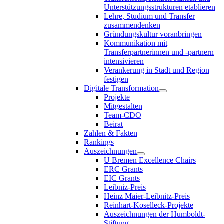
Unterstützungsstrukturen etablieren
Lehre, Studium und Transfer
zusammendenken
Gründungskultur voranbringen
Kommunikation mit
Transferpartnerinnen und -partnern
intensivieren
Verankerung in Stadt und Region
festigen
Digitale Transformation
Projekte
Mitgestalten
Team-CDO
Beirat
Zahlen & Fakten
Rankings
Auszeichnungen
U Bremen Excellence Chairs
ERC Grants
EIC Grants
Leibniz-Preis
Heinz Maier-Leibnitz-Preis
Reinhart-Koselleck-Projekte
Auszeichnungen der Humboldt-
Stiftung