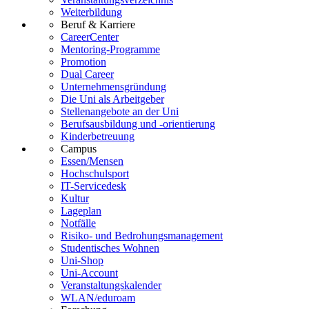
Weiterbildung
Beruf & Karriere
CareerCenter
Mentoring-Programme
Promotion
Dual Career
Unternehmensgründung
Die Uni als Arbeitgeber
Stellenangebote an der Uni
Berufsausbildung und -orientierung
Kinderbetreuung
Campus
Essen/Mensen
Hochschulsport
IT-Servicedesk
Kultur
Lageplan
Notfälle
Risiko- und Bedrohungsmanagement
Studentisches Wohnen
Uni-Shop
Uni-Account
Veranstaltungskalender
WLAN/eduroam