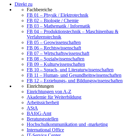
Direkt zu
Fachbereiche
FB 01 – Physik / Elektrotechnik
FB 02 – Biologie / Chemie
FB 03 – Mathematik / Informatik
FB 04 – Produktionstechnik – Maschinenbau &
Verfahrenstechnik
FB 05 – Geowissenschaften
FB 06 – Rechtswissenschaft
FB 07 – Wirtschaftswissenschaft
FB 08 – Sozialwissenschaften
FB 09 – Kulturwissenschaften
FB 10 – Sprach- und Literaturwissenschaften
FB 11 – Human- und Gesundheitswissenschaften
FB 12 – Erziehungs- und Bildungswissenschaften
Einrichtungen
Einrichtungen von A-Z
Akademie für Weiterbildung
Arbeitssicherheit
AStA
BAföG-Amt
Beratungsstellen
Hochschulkommunikation und -marketing
International Office
IT-Service Center