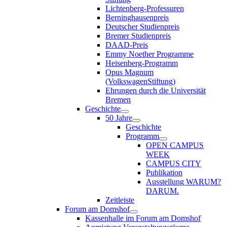
Lichtenberg-Professuren
Berninghausenpreis
Deutscher Studienpreis
Bremer Studienpreis
DAAD-Preis
Emmy Noether Programme
Heisenberg-Programm
Opus Magnum
(VolkswagenStiftung)
Ehrungen durch die Universität
Bremen
Geschichte
50 Jahre
Geschichte
Programm
OPEN CAMPUS
WEEK
CAMPUS CITY
Publikation
Ausstellung WARUM?
DARUM.
Zeitleiste
Forum am Domshof
Kassenhalle im Forum am Domshof