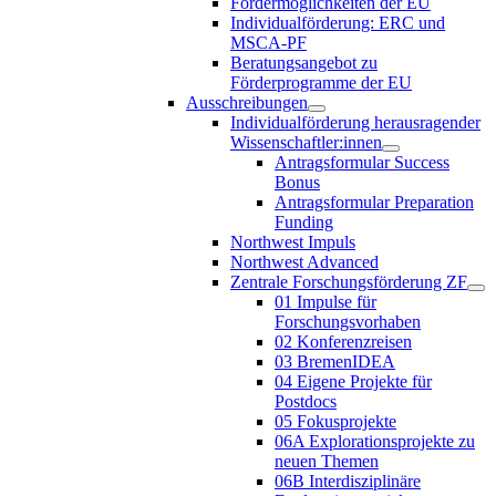
Fördermöglichkeiten der EU
Individualförderung: ERC und
MSCA-PF
Beratungsangebot zu
Förderprogramme der EU
Ausschreibungen
Individualförderung herausragender
Wissenschaftler:innen
Antragsformular Success
Bonus
Antragsformular Preparation
Funding
Northwest Impuls
Northwest Advanced
Zentrale Forschungsförderung ZF
01 Impulse für
Forschungsvorhaben
02 Konferenzreisen
03 BremenIDEA
04 Eigene Projekte für
Postdocs
05 Fokusprojekte
06A Explorationsprojekte zu
neuen Themen
06B Interdisziplinäre