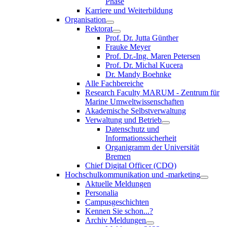
Phase
Karriere und Weiterbildung
Organisation
Rektorat
Prof. Dr. Jutta Günther
Frauke Meyer
Prof. Dr.-Ing. Maren Petersen
Prof. Dr. Michal Kucera
Dr. Mandy Boehnke
Alle Fachbereiche
Research Faculty MARUM - Zentrum für
Marine Umweltwissenschaften
Akademische Selbstverwaltung
Verwaltung und Betrieb
Datenschutz und
Informationssicherheit
Organigramm der Universität
Bremen
Chief Digital Officer (CDO)
Hochschulkommunikation und -marketing
Aktuelle Meldungen
Personalia
Campusgeschichten
Kennen Sie schon...?
Archiv Meldungen