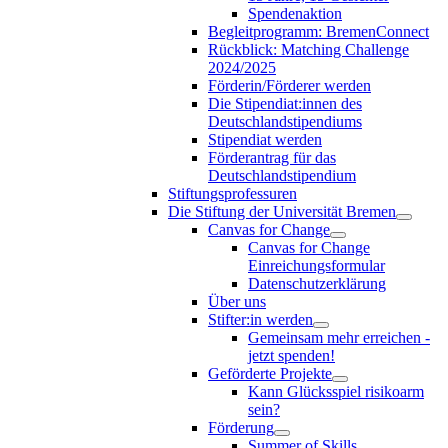
Spendenaktion
Begleitprogramm: BremenConnect
Rückblick: Matching Challenge
2024/2025
Förderin/Förderer werden
Die Stipendiat:innen des
Deutschlandstipendiums
Stipendiat werden
Förderantrag für das
Deutschlandstipendium
Stiftungsprofessuren
Die Stiftung der Universität Bremen
Canvas for Change
Canvas for Change
Einreichungsformular
Datenschutzerklärung
Über uns
Stifter:in werden
Gemeinsam mehr erreichen -
jetzt spenden!
Geförderte Projekte
Kann Glücksspiel risikoarm
sein?
Förderung
Summer of Skills