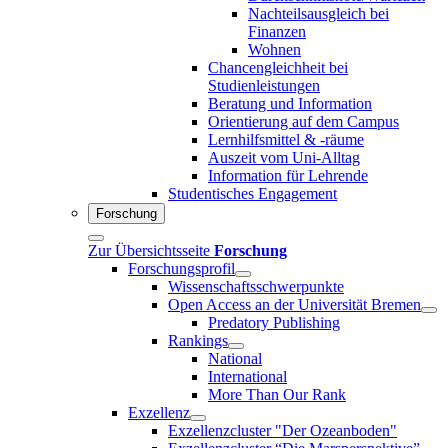
Nachteilsausgleich bei
Finanzen
Wohnen
Chancengleichheit bei
Studienleistungen
Beratung und Information
Orientierung auf dem Campus
Lernhilfsmittel & -räume
Auszeit vom Uni-Alltag
Information für Lehrende
Studentisches Engagement
Forschung
Zur Übersichtsseite
Forschung
Forschungsprofil
Wissenschaftsschwerpunkte
Open Access an der Universität Bremen
Predatory Publishing
Rankings
National
International
More Than Our Rank
Exzellenz
Exzellenzcluster "Der Ozeanboden"