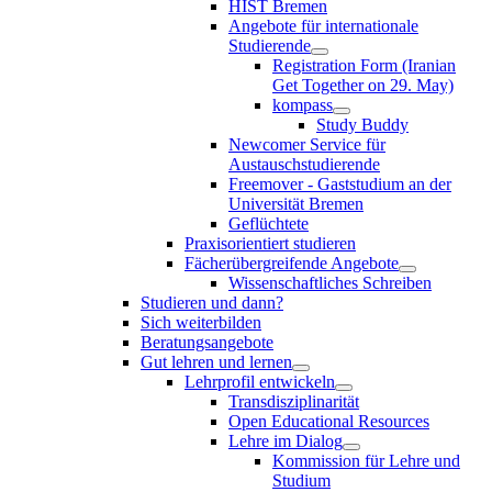
HIST Bremen
Angebote für internationale
Studierende
Registration Form (Iranian
Get Together on 29. May)
kompass
Study Buddy
Newcomer Service für
Austauschstudierende
Freemover - Gaststudium an der
Universität Bremen
Geflüchtete
Praxisorientiert studieren
Fächerübergreifende Angebote
Wissenschaftliches Schreiben
Studieren und dann?
Sich weiterbilden
Beratungsangebote
Gut lehren und lernen
Lehrprofil entwickeln
Transdisziplinarität
Open Educational Resources
Lehre im Dialog
Kommission für Lehre und
Studium