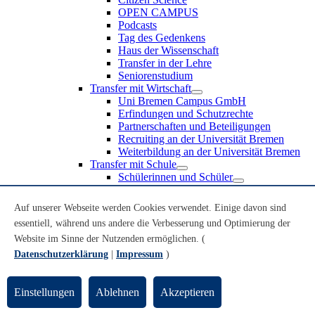
OPEN CAMPUS
Podcasts
Tag des Gedenkens
Haus der Wissenschaft
Transfer in der Lehre
Seniorenstudium
Transfer mit Wirtschaft
Uni Bremen Campus GmbH
Erfindungen und Schutzrechte
Partnerschaften und Beteiligungen
Recruiting an der Universität Bremen
Weiterbildung an der Universität Bremen
Transfer mit Schule
Schülerinnen und Schüler
MINT-Schnupperstudium
Schulklassen
Auf unserer Webseite werden Cookies verwendet. Einige davon sind
Lehrkräfte
essentiell, während uns andere die Verbesserung und Optimierung der
Gründungsunterstützung
Website im Sinne der Nutzenden ermöglichen. (
UniTransfer - Servicestelle für Transferaktivitäten
Datenschutzerklärung
|
Impressum
)
Transfermagazin der Universität Bremen
Transferpreis der Universität Bremen
Innovation & Gründung
Einstellungen
Ablehnen
Akzeptieren
Public Engagement