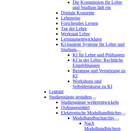
Die Kommission für Lehre
und Studium lädt ein
Digitale Konzepte
Lehrpreise
Forschendes Lernen
Tag der Lehre
Werkstatt Lehre
Lernraumentwicklung
KI-basierte Systeme für Lehre und
Studium
KI für Lehre und Prüfungen
KI in der Lehre: Rechtliche
Empfehlungen
Beratung und Vernetzung zu
KI
Workshops und
Selbstlernkurse zu KI
Leitbild
Studiengänge gestalten
Studiengänge weiterentwickeln
Ordnungsmittel
Elektronische Modulhandbücher
Modulhandbucharchiv
Nach
Modulhandbüchern