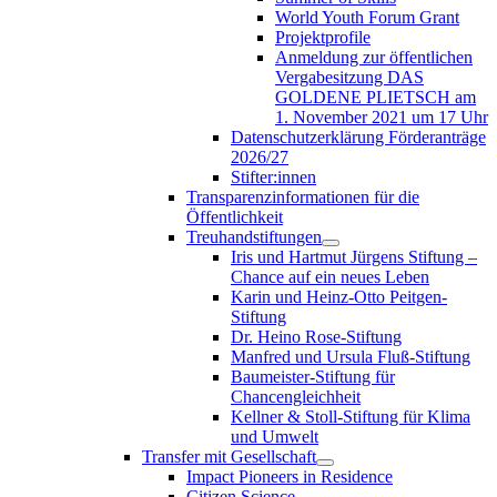
World Youth Forum Grant
Projektprofile
Anmeldung zur öffentlichen
Vergabesitzung DAS
GOLDENE PLIETSCH am
1. November 2021 um 17 Uhr
Datenschutzerklärung Förderanträge
2026/27
Stifter:innen
Transparenzinformationen für die
Öffentlichkeit
Treuhandstiftungen
Iris und Hartmut Jürgens Stiftung –
Chance auf ein neues Leben
Karin und Heinz-Otto Peitgen-
Stiftung
Dr. Heino Rose-Stiftung
Manfred und Ursula Fluß-Stiftung
Baumeister-Stiftung für
Chancengleichheit
Kellner & Stoll-Stiftung für Klima
und Umwelt
Transfer mit Gesellschaft
Impact Pioneers in Residence
Citizen Science