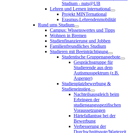
Studium - nuts@UB
Lehren und Lernen international
Projekt MINTernational
Erasmus-Lehrendenmobilität
Rund ums Studium
Campus: Wissenswertes und Tipps
Wohnen in Bremen
Studienfinanzierung und Jobben
Familienfreundliches Studium
Studieren mit Beeinträchtigung
Studentische Gruppenangebote
Gesprächsgruppe für
Studierende aus dem
Autismusspektrum (z.B.
Asperger)
Studienplatzbewerbung &
Studieneinstieg
Nachteilsausgleich beim
Erbringen der
studiengangsspezifischen
Voraussetzungen
Härtefallantrag bei der
Bewerbung
Verbesserung der
Durchschnittsnote/Wartezeit