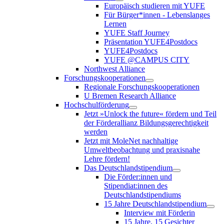
Europäisch studieren mit YUFE
Für Bürger*innen - Lebenslanges
Lernen
YUFE Staff Journey
Präsentation YUFE4Postdocs
YUFE4Postdocs
YUFE @CAMPUS CITY
Northwest Alliance
Forschungskooperationen
Regionale Forschungskooperationen
U Bremen Research Alliance
Hochschulförderung
Jetzt »Unlock the future« fördern und Teil
der Förderallianz Bildungsgerechtigkeit
werden
Jetzt mit MoleNet nachhaltige
Umweltbeobachtung und praxisnahe
Lehre fördern!
Das Deutschlandstipendium
Die Förder:innen und
Stipendiat:innen des
Deutschlandstipendiums
15 Jahre Deutschlandstipendium
Interview mit Förderin
15 Jahre, 15 Gesichter