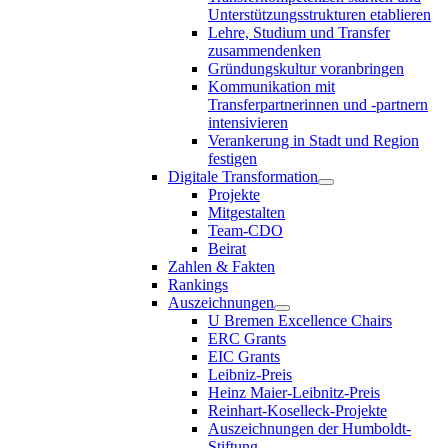
Unterstützungsstrukturen etablieren
Lehre, Studium und Transfer
zusammendenken
Gründungskultur voranbringen
Kommunikation mit
Transferpartnerinnen und -partnern
intensivieren
Verankerung in Stadt und Region
festigen
Digitale Transformation
Projekte
Mitgestalten
Team-CDO
Beirat
Zahlen & Fakten
Rankings
Auszeichnungen
U Bremen Excellence Chairs
ERC Grants
EIC Grants
Leibniz-Preis
Heinz Maier-Leibnitz-Preis
Reinhart-Koselleck-Projekte
Auszeichnungen der Humboldt-
Stiftung