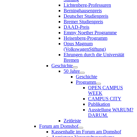
Lichtenberg-Professuren
Berninghausenpreis
Deutscher Studienpreis
Bremer Studienpreis
DAAD-Preis
Emmy Noether Programme
Heisenberg-Programm
Opus Magnum
(VolkswagenStiftung)
Ehrungen durch die Universität
Bremen
Geschichte
50 Jahre
Geschichte
Programm
OPEN CAMPUS
WEEK
CAMPUS CITY
Publikation
Ausstellung WARUM?
DARUM.
Zeitleiste
Forum am Domshof
Kassenhalle im Forum am Domshof