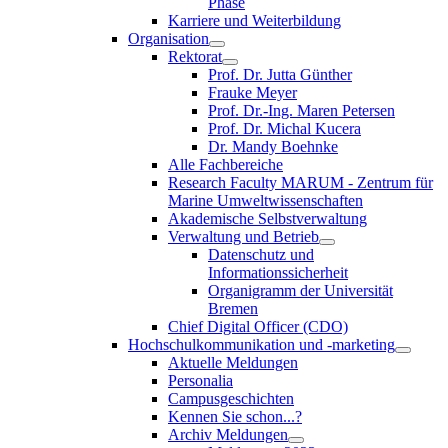
Phase
Karriere und Weiterbildung
Organisation
Rektorat
Prof. Dr. Jutta Günther
Frauke Meyer
Prof. Dr.-Ing. Maren Petersen
Prof. Dr. Michal Kucera
Dr. Mandy Boehnke
Alle Fachbereiche
Research Faculty MARUM - Zentrum für
Marine Umweltwissenschaften
Akademische Selbstverwaltung
Verwaltung und Betrieb
Datenschutz und
Informationssicherheit
Organigramm der Universität
Bremen
Chief Digital Officer (CDO)
Hochschulkommunikation und -marketing
Aktuelle Meldungen
Personalia
Campusgeschichten
Kennen Sie schon...?
Archiv Meldungen