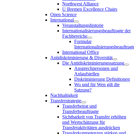
Northwest Alliance
U Bremen Excellence Chairs
Open Science
International
Veranstaltungshistorie
Internationalisierungsbeauftragte der
Fachbereiche
Formular
Internationalisierungsbeauftragt
International Office
Antidiskriminierung & Diversität
Die Antidiskriminierungssatzung
Ansprechpersonen und
Anlaufstellen
Diskriminierung Definitionen
Wo und für Wen gilt die
Satzung?
Nachhaltigkeit
Transferstrategie
Transferbeirat und
Transferbeauftragte
Sichtbarkeit von Transfer erhöhen
und Wertschätzung für
Transferaktivitäten ausdrücken
Transferkompetenzen stärken und