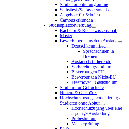
Studienorientierung online
Selbsttests/Selfassessments
Angebote für Schulen
Campus erkunden
Studienplatzbewerbung
Bachelor & Rechtswissenschaft
Master
Bewerbungen aus dem Ausland
Deutschkenntnisse
Sprachschulen in
Bremen
Austauschstudierende
Vorbereitungsstudium
Bewerbungen EU
Bewerbungen Nicht-EU
Freemover - Gaststudium
Studium für Geflüchtete
Neben- & Gasthörer
Hochschulzugangsberechtigung /
Studieren ohne Abitur
Hochschulzugang über eine
3-jährige Ausbildung
Probestudium
Meisterprüfung
FAQ