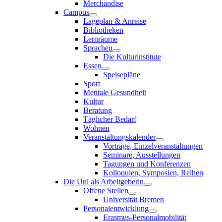
Merchandise
Campus
Lageplan & Anreise
Bibliotheken
Lernräume
Sprachen
Die Kulturinstitute
Essen
Speisepläne
Sport
Mentale Gesundheit
Kultur
Beratung
Täglicher Bedarf
Wohnen
Veranstaltungskalender
Vorträge, Einzelveranstaltungen
Seminare, Ausstellungen
Tagungen und Konferenzen
Kolloquien, Symposien, Reihen
Die Uni als Arbeitgeberin
Offene Stellen
Universität Bremen
Personalentwicklung
Erasmus-Personalmobilität