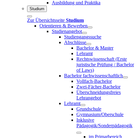
Ausbildung und Praktika
Studium
Zur Übersichtsseite
Studium
Orientieren & Bewerben
Studienangebot
Studiengangssuche
Abschlüsse
Bachelor & Master
Lehramt
Rechtswissenschaft (Erste
juristische Prüfung / Bachelor
of Laws)
Bachelor fachwissenschaftlich
Vollfach-Bachelor
Zwei-Fächer-Bachelor
Überschneidungsfreies
Lehrangebot
Lehramt
Grundschule
Gymnasium/Oberschule
Inklusive
Pädagogik/Sonderpädagogik
im Primarbereich