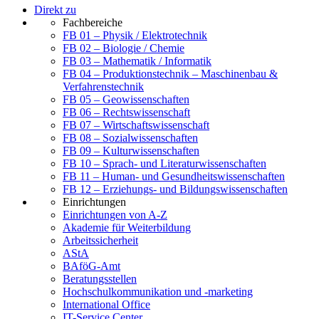
Direkt zu
Fachbereiche
FB 01 – Physik / Elektrotechnik
FB 02 – Biologie / Chemie
FB 03 – Mathematik / Informatik
FB 04 – Produktionstechnik – Maschinenbau &
Verfahrenstechnik
FB 05 – Geowissenschaften
FB 06 – Rechtswissenschaft
FB 07 – Wirtschaftswissenschaft
FB 08 – Sozialwissenschaften
FB 09 – Kulturwissenschaften
FB 10 – Sprach- und Literaturwissenschaften
FB 11 – Human- und Gesundheitswissenschaften
FB 12 – Erziehungs- und Bildungswissenschaften
Einrichtungen
Einrichtungen von A-Z
Akademie für Weiterbildung
Arbeitssicherheit
AStA
BAföG-Amt
Beratungsstellen
Hochschulkommunikation und -marketing
International Office
IT-Service Center