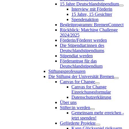
15 Jahre Deutschlandstipendium
Interview mit Förderin
15 Jahre, 15 Gesichter
Spendenaktion
Begleitprogramm: BremenConnect
Rückblick: Matching Challenge
2024/2025
Förderin/Förderer werden
Die Stipendiat:innen des
Deutschlandstipendiums
Stipendiat werden
Förderantrag für das
Deutschlandstipendium
Stiftungsprofessuren
Die Stiftung der Universität Bremen
Canvas for Change
Canvas for Change
Einreichungsformular
Datenschutzerklärung
Über uns
Stifter:in werden
Gemeinsam mehr erreichen -
jetzt spenden!
Geförderte Projekte
Kann Glücksspiel risikoarm