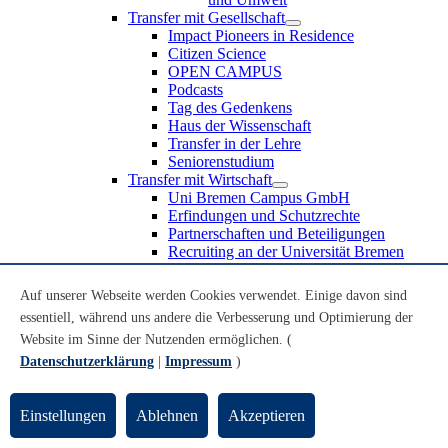
Transfer mit Gesellschaft
Impact Pioneers in Residence
Citizen Science
OPEN CAMPUS
Podcasts
Tag des Gedenkens
Haus der Wissenschaft
Transfer in der Lehre
Seniorenstudium
Transfer mit Wirtschaft
Uni Bremen Campus GmbH
Erfindungen und Schutzrechte
Partnerschaften und Beteiligungen
Recruiting an der Universität Bremen
Weiterbildung an der Universität Bremen
Transfer mit Schule
Auf unserer Webseite werden Cookies verwendet. Einige davon sind
Schülerinnen und Schüler
essentiell, während uns andere die Verbesserung und Optimierung der
MINT-Schnupperstudium
Website im Sinne der Nutzenden ermöglichen. (
Schulklassen
Lehrkräfte
Datenschutzerklärung
|
Impressum
)
Gründungsunterstützung
UniTransfer - Servicestelle für Transferaktivitäten
Einstellungen
Ablehnen
Akzeptieren
Transfermagazin der Universität Bremen