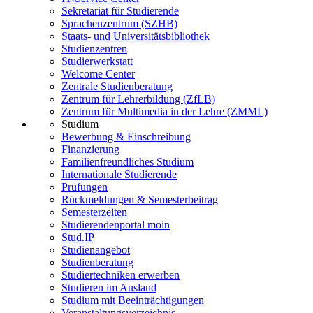
Sekretariat für Studierende
Sprachenzentrum (SZHB)
Staats- und Universitätsbibliothek
Studienzentren
Studierwerkstatt
Welcome Center
Zentrale Studienberatung
Zentrum für Lehrerbildung (ZfLB)
Zentrum für Multimedia in der Lehre (ZMML)
Studium
Bewerbung & Einschreibung
Finanzierung
Familienfreundliches Studium
Internationale Studierende
Prüfungen
Rückmeldungen & Semesterbeitrag
Semesterzeiten
Studierendenportal moin
Stud.IP
Studienangebot
Studienberatung
Studiertechniken erwerben
Studieren im Ausland
Studium mit Beeinträchtigungen
Veranstaltungsverzeichnis