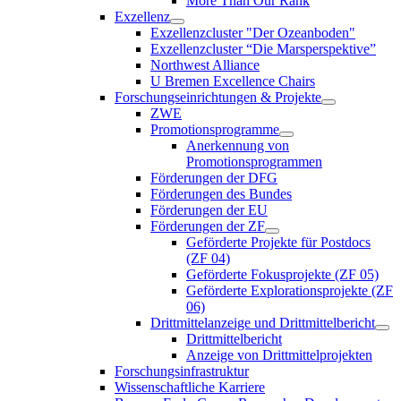
More Than Our Rank
Exzellenz
Exzellenzcluster "Der Ozeanboden"
Exzellenzcluster “Die Marsperspektive”
Northwest Alliance
U Bremen Excellence Chairs
Forschungseinrichtungen & Projekte
ZWE
Promotionsprogramme
Anerkennung von
Promotionsprogrammen
Förderungen der DFG
Förderungen des Bundes
Förderungen der EU
Förderungen der ZF
Geförderte Projekte für Postdocs
(ZF 04)
Geförderte Fokusprojekte (ZF 05)
Geförderte Explorationsprojekte (ZF
06)
Drittmittelanzeige und Drittmittelbericht
Drittmittelbericht
Anzeige von Drittmittelprojekten
Forschungsinfrastruktur
Wissenschaftliche Karriere