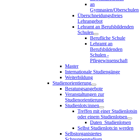
an
Gymnasien/Oberschulen
Überschneidungsfreies
Lehrangebot
Lehramt an Berufsbildenden
Schulen
Berufliche Schule
Lehramt an
Berufsbildenden
Schulen -
Pflegewissenschaft
Master
Internationale Studiengänge
Weiterbildung
Studienorientierung
Beratungsangebote
Veranstaltungen zur
Studienorientierung
Studienlots:innen
Treffen mit einer Studienlotsin
oder einem Studienlotsen
Daten_Studienlotsen
Selbst Studienlots:in werden
Selbstorganisiertes
Schnupperstudium