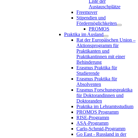
Liste der
Austauschplätze
Freemover
Stipendien und
Fördermöglichkeiten
PROMOS
Praktika im Ausland
Rat der Europäischen Union –
Aktionsprogramm für
Praktikanten und
Praktikantinnen mit einer
Behinderung
Erasmus Praktika für
Studierende
Erasmus Praktika für
Absolventen
Erasmus Forschungspraktika
für Doktorandinnen und
Doktoranden
Praktika im Lehramtsstudium
PROMOS Programm
RISE-Programm
ASA-Programm
Carlo-Schmid-Programm
Go East - Russland in der