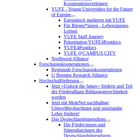
Kooperationsverträgen
YUFE - Young Universities for the Future
of Europe
Europäisch studieren mit YUFE
Für Bürger*innen - Lebenslanges
Lernen
YUFE Staff Journey
Präsentation YUFE4Postdocs
YUFE4Postdocs
YUFE @CAMPUS CITY
Northwest Alliance
Forschungskooperationen
Regionale Forschungskooperationen
U Bremen Research Alliance
Hochschulförderung
Jetzt »Unlock the future« fördern und Teil
der Förderallianz Bildungsgerechtigkeit
werden
Jetzt mit MoleNet nachhaltige
Umweltbeobachtung und praxisnahe
Lehre fördern!
Das Deutschlandstipendium
Die Förder:innen und
Stipendiat:innen des
Deutschlandstipendiums