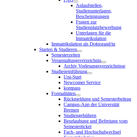
Anlaufstellen,
Studienunterlagen,
Bescheinigungen
Fragen zur
Studienplatzbewerbung
Unterlagen für die
Immatrikulation
Immatrikulation als Doktorand/in
Starten & Studieren
Semesterzeiten
Veranstaltungsverzeichnis
Archiv Vorlesungsverzeichnisse
Studieneinführung
Uni-Start
Newcomer Service
kompass
Formalitäten
Rückmeldung und Semesterbeitrag
Campus-App der Universität
Bremen
Studiengebühren
Beurlaubung und Befreiung vom
Semesterticket
Fach- und Hochschulwechsel