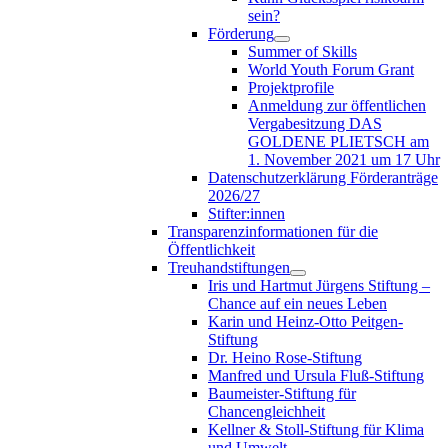
sein?
Förderung
Summer of Skills
World Youth Forum Grant
Projektprofile
Anmeldung zur öffentlichen
Vergabesitzung DAS
GOLDENE PLIETSCH am
1. November 2021 um 17 Uhr
Datenschutzerklärung Förderanträge
2026/27
Stifter:innen
Transparenzinformationen für die
Öffentlichkeit
Treuhandstiftungen
Iris und Hartmut Jürgens Stiftung –
Chance auf ein neues Leben
Karin und Heinz-Otto Peitgen-
Stiftung
Dr. Heino Rose-Stiftung
Manfred und Ursula Fluß-Stiftung
Baumeister-Stiftung für
Chancengleichheit
Kellner & Stoll-Stiftung für Klima
und Umwelt