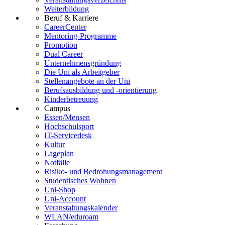
Weiterbildung
Beruf & Karriere
CareerCenter
Mentoring-Programme
Promotion
Dual Career
Unternehmensgründung
Die Uni als Arbeitgeber
Stellenangebote an der Uni
Berufsausbildung und -orientierung
Kinderbetreuung
Campus
Essen/Mensen
Hochschulsport
IT-Servicedesk
Kultur
Lageplan
Notfälle
Risiko- und Bedrohungsmanagement
Studentisches Wohnen
Uni-Shop
Uni-Account
Veranstaltungskalender
WLAN/eduroam