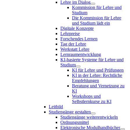
Lehre im Dialog
Kommission für Lehre und
Studium
Die Kommission für Lehre
und Studium lädt ein
Digitale Konzepte
Lehrpreise
Forschendes Lernen
Tag der Lehre
Werkstatt Lehre
Lernraumentwicklung
KI-basierte Systeme für Lehre und
Studium
KI für Lehre und Prüfungen
KI in der Lehre: Rechtliche
Empfehlungen
Beratung und Vernetzung zu
KI
Workshops und
Selbstlernkurse zu KI
Leitbild
Studiengänge gestalten
Studiengänge weiterentwickeln
Ordnungsmittel
Elektronische Modulhandbücher