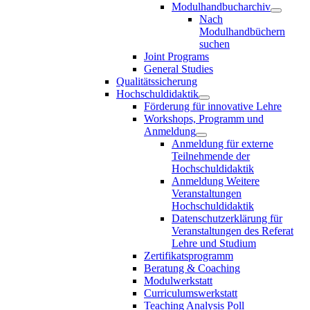
Modulhandbucharchiv
Nach
Modulhandbüchern
suchen
Joint Programs
General Studies
Qualitätssicherung
Hochschuldidaktik
Förderung für innovative Lehre
Workshops, Programm und
Anmeldung
Anmeldung für externe
Teilnehmende der
Hochschuldidaktik
Anmeldung Weitere
Veranstaltungen
Hochschuldidaktik
Datenschutzerklärung für
Veranstaltungen des Referat
Lehre und Studium
Zertifikatsprogramm
Beratung & Coaching
Modulwerkstatt
Curriculumswerkstatt
Teaching Analysis Poll