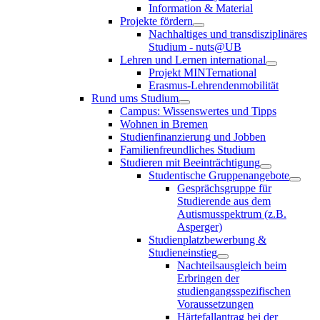
Information & Material
Projekte fördern
Nachhaltiges und transdisziplinäres
Studium - nuts@UB
Lehren und Lernen international
Projekt MINTernational
Erasmus-Lehrendenmobilität
Rund ums Studium
Campus: Wissenswertes und Tipps
Wohnen in Bremen
Studienfinanzierung und Jobben
Familienfreundliches Studium
Studieren mit Beeinträchtigung
Studentische Gruppenangebote
Gesprächsgruppe für
Studierende aus dem
Autismusspektrum (z.B.
Asperger)
Studienplatzbewerbung &
Studieneinstieg
Nachteilsausgleich beim
Erbringen der
studiengangsspezifischen
Voraussetzungen
Härtefallantrag bei der