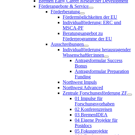
Bremen Early Career Researcher Development
Förderangebote & Service
Förderberatung
Fördermöglichkeiten der EU
Individualförderung: ERC und
MSCA-PF
Beratungsangebot zu
Förderprogramme der EU
Ausschreibungen
Individualförderung herausragender
Wissenschaftler:innen
Antragsformular Success
Bonus
Antragsformular Preparation
Funding
Northwest Impuls
Northwest Advanced
Zentrale Forschungsförderung ZF
01 Impulse für
Forschungsvorhaben
02 Konferenzreisen
03 BremenIDEA
04 Eigene Projekte für
Postdocs
05 Fokusprojekte