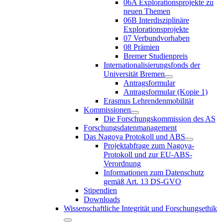
06A Explorationsprojekte zu
neuen Themen
06B Interdisziplinäre
Explorationsprojekte
07 Verbundvorhaben
08 Prämien
Bremer Studienpreis
Internationalisierungsfonds der
Universität Bremen
Antragsformular
Antragsformular (Kopie 1)
Erasmus Lehrendenmobilität
Kommissionen
Die Forschungskommission des AS
Forschungsdatenmanagement
Das Nagoya Protokoll und ABS
Projektabfrage zum Nagoya-
Protokoll und zur EU-ABS-
Verordnung
Informationen zum Datenschutz
gemäß Art. 13 DS-GVO
Stipendien
Downloads
Wissenschaftliche Integrität und Forschungsethik