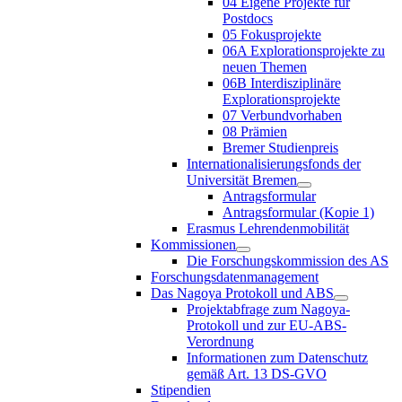
04 Eigene Projekte für
Postdocs
05 Fokusprojekte
06A Explorationsprojekte zu
neuen Themen
06B Interdisziplinäre
Explorationsprojekte
07 Verbundvorhaben
08 Prämien
Bremer Studienpreis
Internationalisierungsfonds der
Universität Bremen
Antragsformular
Antragsformular (Kopie 1)
Erasmus Lehrendenmobilität
Kommissionen
Die Forschungskommission des AS
Forschungsdatenmanagement
Das Nagoya Protokoll und ABS
Projektabfrage zum Nagoya-
Protokoll und zur EU-ABS-
Verordnung
Informationen zum Datenschutz
gemäß Art. 13 DS-GVO
Stipendien