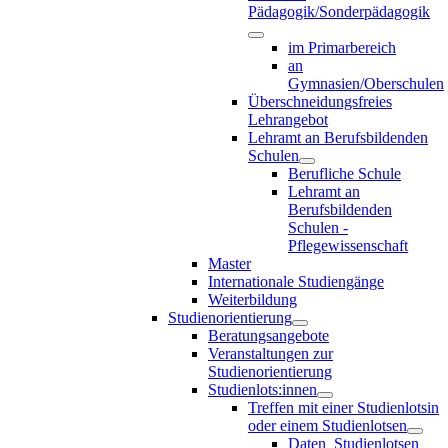
Pädagogik/Sonderpädagogik
im Primarbereich
an
Gymnasien/Oberschulen
Überschneidungsfreies
Lehrangebot
Lehramt an Berufsbildenden
Schulen
Berufliche Schule
Lehramt an
Berufsbildenden
Schulen -
Pflegewissenschaft
Master
Internationale Studiengänge
Weiterbildung
Studienorientierung
Beratungsangebote
Veranstaltungen zur
Studienorientierung
Studienlots:innen
Treffen mit einer Studienlotsin
oder einem Studienlotsen
Daten_Studienlotsen