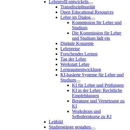
Lehrprofil entwickeln
Transdisziplinarität
Open Educational Resources
Lehre im Dialog
Kommission für Lehre und
Studium
Die Kommission für Lehre
und Studium lädt ein
Digitale Konzepte
Lehrpreise
Forschendes Lernen
Tag der Lehre
Werkstatt Lehre
Lernraumentwicklung
KI-basierte Systeme für Lehre und
Studium
KI für Lehre und Prüfungen
KI in der Lehre: Rechtliche
Empfehlungen
Beratung und Vernetzung zu
KI
Workshops und
Selbstlernkurse zu KI
Leitbild
Studiengänge gestalten