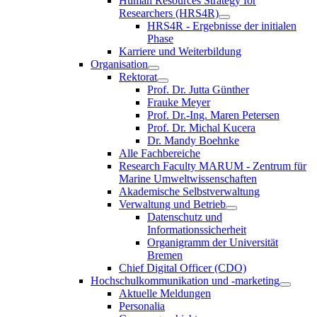
Human Resources Strategy for
Researchers (HRS4R)
HRS4R - Ergebnisse der initialen
Phase
Karriere und Weiterbildung
Organisation
Rektorat
Prof. Dr. Jutta Günther
Frauke Meyer
Prof. Dr.-Ing. Maren Petersen
Prof. Dr. Michal Kucera
Dr. Mandy Boehnke
Alle Fachbereiche
Research Faculty MARUM - Zentrum für
Marine Umweltwissenschaften
Akademische Selbstverwaltung
Verwaltung und Betrieb
Datenschutz und
Informationssicherheit
Organigramm der Universität
Bremen
Chief Digital Officer (CDO)
Hochschulkommunikation und -marketing
Aktuelle Meldungen
Personalia