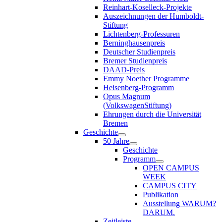
Reinhart-Koselleck-Projekte
Auszeichnungen der Humboldt-
Stiftung
Lichtenberg-Professuren
Berninghausenpreis
Deutscher Studienpreis
Bremer Studienpreis
DAAD-Preis
Emmy Noether Programme
Heisenberg-Programm
Opus Magnum
(VolkswagenStiftung)
Ehrungen durch die Universität
Bremen
Geschichte
50 Jahre
Geschichte
Programm
OPEN CAMPUS
WEEK
CAMPUS CITY
Publikation
Ausstellung WARUM?
DARUM.
Zeitleiste