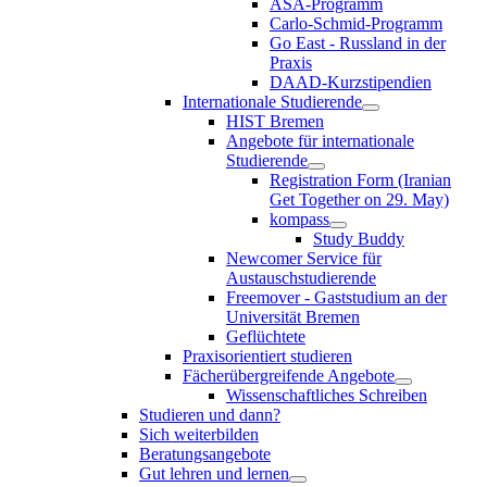
ASA-Programm
Carlo-Schmid-Programm
Go East - Russland in der
Praxis
DAAD-Kurzstipendien
Internationale Studierende
HIST Bremen
Angebote für internationale
Studierende
Registration Form (Iranian
Get Together on 29. May)
kompass
Study Buddy
Newcomer Service für
Austauschstudierende
Freemover - Gaststudium an der
Universität Bremen
Geflüchtete
Praxisorientiert studieren
Fächerübergreifende Angebote
Wissenschaftliches Schreiben
Studieren und dann?
Sich weiterbilden
Beratungsangebote
Gut lehren und lernen