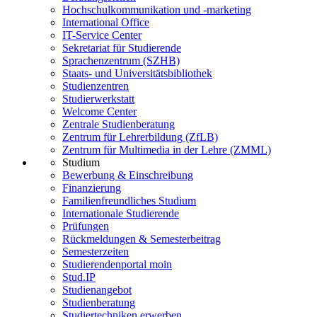
Hochschulkommunikation und -marketing
International Office
IT-Service Center
Sekretariat für Studierende
Sprachenzentrum (SZHB)
Staats- und Universitätsbibliothek
Studienzentren
Studierwerkstatt
Welcome Center
Zentrale Studienberatung
Zentrum für Lehrerbildung (ZfLB)
Zentrum für Multimedia in der Lehre (ZMML)
Studium
Bewerbung & Einschreibung
Finanzierung
Familienfreundliches Studium
Internationale Studierende
Prüfungen
Rückmeldungen & Semesterbeitrag
Semesterzeiten
Studierendenportal moin
Stud.IP
Studienangebot
Studienberatung
Studiertechniken erwerben