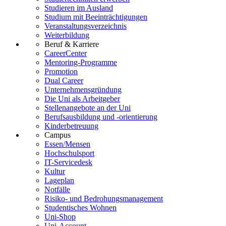
Studieren im Ausland
Studium mit Beeinträchtigungen
Veranstaltungsverzeichnis
Weiterbildung
Beruf & Karriere
CareerCenter
Mentoring-Programme
Promotion
Dual Career
Unternehmensgründung
Die Uni als Arbeitgeber
Stellenangebote an der Uni
Berufsausbildung und -orientierung
Kinderbetreuung
Campus
Essen/Mensen
Hochschulsport
IT-Servicedesk
Kultur
Lageplan
Notfälle
Risiko- und Bedrohungsmanagement
Studentisches Wohnen
Uni-Shop
Uni-Account