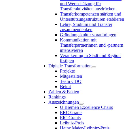
und Wertschätzung für
Transferaktivitäten ausdrücken
Transferkompetenzen stärken und
Unterstützungsstrukturen etablieren
Lehre, Studium und Transfer
zusammendenken
Gründungskultur voranbringen
Kommunikation mit
Transferpartnerinnen und -partnern
intensivieren
Verankerung in Stadt und Region
festigen
Digitale Transformation
Projekte
Mitgestalten
Team-CDO
Beirat
Zahlen & Fakten
Rankings
Auszeichnungen
U Bremen Excellence Chairs
ERC Grants
EIC Grants
Leibniz-Preis
Heinz Maier-Leibnitz-Preis