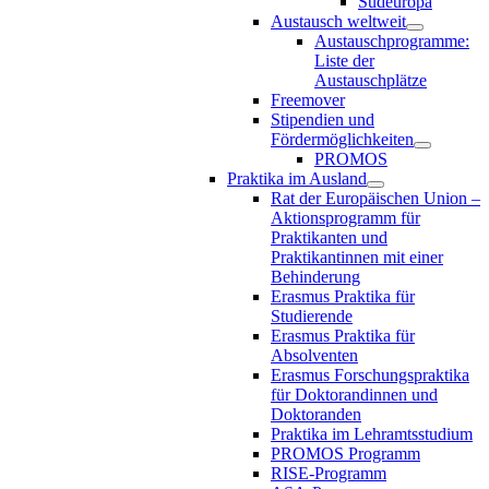
Südeuropa
Austausch weltweit
Austauschprogramme:
Liste der
Austauschplätze
Freemover
Stipendien und
Fördermöglichkeiten
PROMOS
Praktika im Ausland
Rat der Europäischen Union –
Aktionsprogramm für
Praktikanten und
Praktikantinnen mit einer
Behinderung
Erasmus Praktika für
Studierende
Erasmus Praktika für
Absolventen
Erasmus Forschungspraktika
für Doktorandinnen und
Doktoranden
Praktika im Lehramtsstudium
PROMOS Programm
RISE-Programm