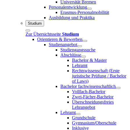
Universität Bremen
Personalentwicklung
Erasmus-Personalmobilität
Ausbildung und Praktika
Studium
Zur Übersichtsseite
Studium
Orientieren & Bewerben
Studienangebot
Studiengangssuche
Abschlüsse
Bachelor & Master
Lehramt
Rechtswissenschaft (Erste
juristische Prüfung / Bachelor
of Laws)
Bachelor fachwissenschaftlich
Vollfach-Bachelor
Zwei-Fächer-Bachelor
Überschneidungsfreies
Lehrangebot
Lehramt
Grundschule
Gymnasium/Oberschule
Inklusive