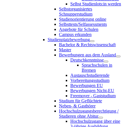
Selbst Studienlots:in werden
Selbstorganisiertes
Schnupperstudium
Studienorientierung online
Selbsttests/Selfassessments
Angebote für Schulen
Campus erkunden
Studienplatzbewerbung
Bachelor & Rechtswissenschaft
Master
Bewerbungen aus dem Ausland
Deutschkenntnisse
Sprachschulen in
Bremen
Austauschstudierende
Vorbereitungsstudium
Bewerbungen EU
Bewerbungen Nicht-EU
Freemover - Gaststudium
Studium für Geflüchtete
Neben- & Gasthörer
Hochschulzugangsberechtigung /
Studieren ohne Abitur
Hochschulzugang über eine
3-jährige Ausbildung