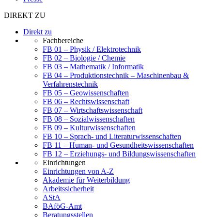
DIREKT ZU
Direkt zu
Fachbereiche
FB 01 – Physik / Elektrotechnik
FB 02 – Biologie / Chemie
FB 03 – Mathematik / Informatik
FB 04 – Produktionstechnik – Maschinenbau &
Verfahrenstechnik
FB 05 – Geowissenschaften
FB 06 – Rechtswissenschaft
FB 07 – Wirtschaftswissenschaft
FB 08 – Sozialwissenschaften
FB 09 – Kulturwissenschaften
FB 10 – Sprach- und Literaturwissenschaften
FB 11 – Human- und Gesundheitswissenschaften
FB 12 – Erziehungs- und Bildungswissenschaften
Einrichtungen
Einrichtungen von A-Z
Akademie für Weiterbildung
Arbeitssicherheit
AStA
BAföG-Amt
Beratungsstellen