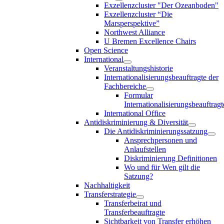
Exzellenzcluster "Der Ozeanboden"
Exzellenzcluster “Die
Marsperspektive”
Northwest Alliance
U Bremen Excellence Chairs
Open Science
International
Veranstaltungshistorie
Internationalisierungsbeauftragte der
Fachbereiche
Formular
Internationalisierungsbeauftragt
International Office
Antidiskriminierung & Diversität
Die Antidiskriminierungssatzung
Ansprechpersonen und
Anlaufstellen
Diskriminierung Definitionen
Wo und für Wen gilt die
Satzung?
Nachhaltigkeit
Transferstrategie
Transferbeirat und
Transferbeauftragte
Sichtbarkeit von Transfer erhöhen