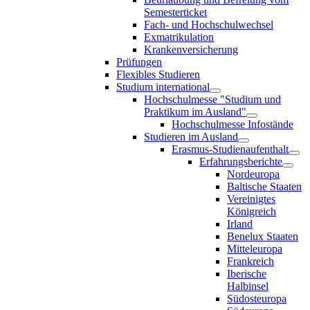
Semesterticket
Fach- und Hochschulwechsel
Exmatrikulation
Krankenversicherung
Prüfungen
Flexibles Studieren
Studium international
Hochschulmesse "Studium und
Praktikum im Ausland"
Hochschulmesse Infostände
Studieren im Ausland
Erasmus-Studienaufenthalt
Erfahrungsberichte
Nordeuropa
Baltische Staaten
Vereinigtes
Königreich
Irland
Benelux Staaten
Mitteleuropa
Frankreich
Iberische
Halbinsel
Südosteuropa