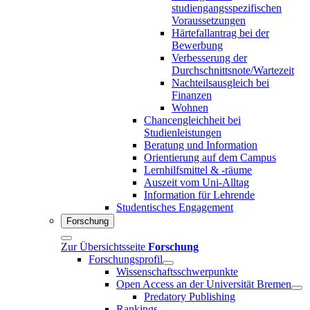
studiengangsspezifischen
Voraussetzungen
Härtefallantrag bei der
Bewerbung
Verbesserung der
Durchschnittsnote/Wartezeit
Nachteilsausgleich bei
Finanzen
Wohnen
Chancengleichheit bei
Studienleistungen
Beratung und Information
Orientierung auf dem Campus
Lernhilfsmittel & -räume
Auszeit vom Uni-Alltag
Information für Lehrende
Studentisches Engagement
Forschung
Zur Übersichtsseite
Forschung
Forschungsprofil
Wissenschaftsschwerpunkte
Open Access an der Universität Bremen
Predatory Publishing
Rankings