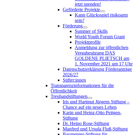
jetzt spenden!
Geförderte Projekte
Kann Glücksspiel risikoarm
sein?
Förderung
Summer of Skills
World Youth Forum Grant
Projektprofile
Anmeldung zur öffentlichen
Vergabesitzung DAS
GOLDENE PLIETSCH am
1. November 2021 um 17 Uhr
Datenschutzerklärung Förderanträge
2026/27
Stifter:innen
Transparenzinformationen für die
Öffentlichkeit
Treuhandstiftungen
Iris und Hartmut Jürgens Stiftung –
Chance auf ein neues Leben
Karin und Heinz-Otto Peitgen-
Stiftung
Dr. Heino Rose-Stiftung
Manfred und Ursula Fluß-Stiftung
Baumeister-Stiftung für