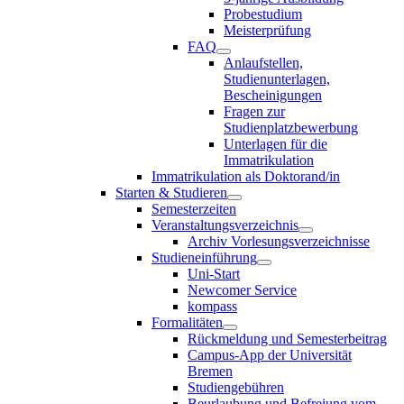
Probestudium
Meisterprüfung
FAQ
Anlaufstellen,
Studienunterlagen,
Bescheinigungen
Fragen zur
Studienplatzbewerbung
Unterlagen für die
Immatrikulation
Immatrikulation als Doktorand/in
Starten & Studieren
Semesterzeiten
Veranstaltungsverzeichnis
Archiv Vorlesungsverzeichnisse
Studieneinführung
Uni-Start
Newcomer Service
kompass
Formalitäten
Rückmeldung und Semesterbeitrag
Campus-App der Universität
Bremen
Studiengebühren
Beurlaubung und Befreiung vom