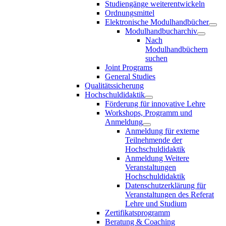
Studiengänge weiterentwickeln
Ordnungsmittel
Elektronische Modulhandbücher
Modulhandbucharchiv
Nach
Modulhandbüchern
suchen
Joint Programs
General Studies
Qualitätssicherung
Hochschuldidaktik
Förderung für innovative Lehre
Workshops, Programm und
Anmeldung
Anmeldung für externe
Teilnehmende der
Hochschuldidaktik
Anmeldung Weitere
Veranstaltungen
Hochschuldidaktik
Datenschutzerklärung für
Veranstaltungen des Referat
Lehre und Studium
Zertifikatsprogramm
Beratung & Coaching