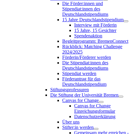
Die Förder:innen und
Stipendiat:innen des
Deutschlandstipendiums
15 Jahre Deutschlandstipendium
Interview mit Förderin
15 Jahre, 15 Gesichter
Spendenaktion
Begleitprogramm: BremenConnect
Rückblick: Matching Challenge
2024/2025
Förderin/Förderer werden
Die Stipendiat:innen des
Deutschlandstipendiums
Stipendiat werden
Förderantrag für das
Deutschlandstipendium
Stiftungsprofessuren
Die Stiftung der Universität Bremen
Canvas for Change
Canvas for Change
Einreichungsformular
Datenschutzerklärung
Über uns
Stifter:in werden
Gemeinsam mehr erreichen -