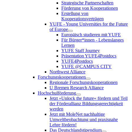
Strategische Partnerschaften
Förderung von Kooperationen
Erstellung von
Kooperationsverträgen
YUFE - Young Universities for the Future
of Europe
Europäisch studieren mit YUFE
Für Bürger*innen - Lebenslanges
Lernen
YUFE Staff Journey
Präsentation YUFE4Postdocs
YUFE4Postdocs
YUFE @CAMPUS CITY
Northwest Alliance
Forschungskooperationen
Regionale Forschungskooperationen
U Bremen Research Alliance
Hochschulförderung
Jetzt »Unlock the future« fördern und Teil
der Förderallianz Bildungsgerechtigkeit
werden
Jetzt mit MoleNet nachhaltige
Umweltbeobachtung und praxisnahe
Lehre fördern!
Das Deutschlandstipendium