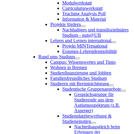
Modulwerkstatt
Curriculumswerkstatt
Teaching Analysis Poll
Information & Material
Projekte fördern
Nachhaltiges und transdisziplinäres
Studium - nuts@UB
Lehren und Lernen international
Projekt MINTernational
Erasmus-Lehrendenmobilität
Rund ums Studium
Campus: Wissenswertes und Tipps
Wohnen in Bremen
Studienfinanzierung und Jobben
Familienfreundliches Studium
Studieren mit Beeinträchtigung
Studentische Gruppenangebote
Gesprächsgruppe für
Studierende aus dem
Autismusspektrum (z.B.
Asperger)
Studienplatzbewerbung &
Studieneinstieg
Nachteilsausgleich beim
Erbringen der