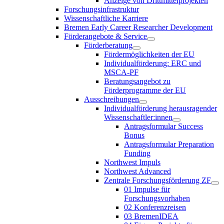
Anzeige von Drittmittelprojekten
Forschungsinfrastruktur
Wissenschaftliche Karriere
Bremen Early Career Researcher Development
Förderangebote & Service
Förderberatung
Fördermöglichkeiten der EU
Individualförderung: ERC und
MSCA-PF
Beratungsangebot zu
Förderprogramme der EU
Ausschreibungen
Individualförderung herausragender
Wissenschaftler:innen
Antragsformular Success
Bonus
Antragsformular Preparation
Funding
Northwest Impuls
Northwest Advanced
Zentrale Forschungsförderung ZF
01 Impulse für
Forschungsvorhaben
02 Konferenzreisen
03 BremenIDEA