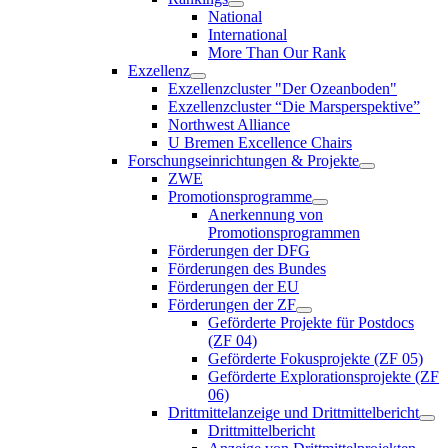
National
International
More Than Our Rank
Exzellenz
Exzellenzcluster "Der Ozeanboden"
Exzellenzcluster “Die Marsperspektive”
Northwest Alliance
U Bremen Excellence Chairs
Forschungseinrichtungen & Projekte
ZWE
Promotionsprogramme
Anerkennung von
Promotionsprogrammen
Förderungen der DFG
Förderungen des Bundes
Förderungen der EU
Förderungen der ZF
Geförderte Projekte für Postdocs
(ZF 04)
Geförderte Fokusprojekte (ZF 05)
Geförderte Explorationsprojekte (ZF
06)
Drittmittelanzeige und Drittmittelbericht
Drittmittelbericht