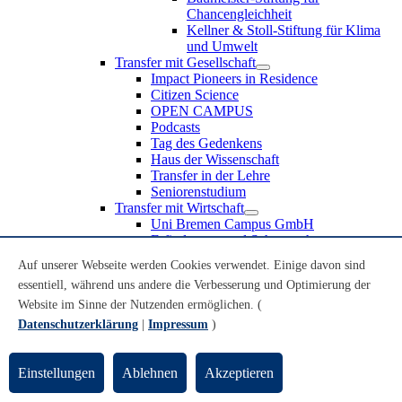
Chancengleichheit
Kellner & Stoll-Stiftung für Klima
und Umwelt
Transfer mit Gesellschaft
Impact Pioneers in Residence
Citizen Science
OPEN CAMPUS
Podcasts
Tag des Gedenkens
Haus der Wissenschaft
Transfer in der Lehre
Seniorenstudium
Transfer mit Wirtschaft
Uni Bremen Campus GmbH
Erfindungen und Schutzrechte
Partnerschaften und Beteiligungen
Auf unserer Webseite werden Cookies verwendet. Einige davon sind
Recruiting an der Universität Bremen
essentiell, während uns andere die Verbesserung und Optimierung der
Weiterbildung an der Universität Bremen
Transfer mit Schule
Website im Sinne der Nutzenden ermöglichen. (
Schülerinnen und Schüler
Datenschutzerklärung
|
Impressum
)
MINT-Schnupperstudium
Schulklassen
Lehrkräfte
Einstellungen
Ablehnen
Akzeptieren
Gründungsunterstützung
UniTransfer - Servicestelle für Transferaktivitäten