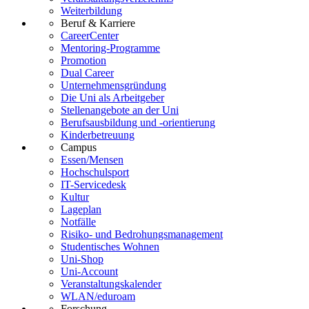
Weiterbildung
Beruf & Karriere
CareerCenter
Mentoring-Programme
Promotion
Dual Career
Unternehmensgründung
Die Uni als Arbeitgeber
Stellenangebote an der Uni
Berufsausbildung und -orientierung
Kinderbetreuung
Campus
Essen/Mensen
Hochschulsport
IT-Servicedesk
Kultur
Lageplan
Notfälle
Risiko- und Bedrohungsmanagement
Studentisches Wohnen
Uni-Shop
Uni-Account
Veranstaltungskalender
WLAN/eduroam
Forschung