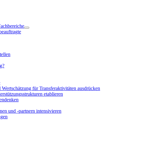
 Fachbereiche
beauftragte
ellen
ng?
e
d Wertschätzung für Transferaktivitäten ausdrücken
rstützungsstrukturen etablieren
mendenken
en und -partnern intensivieren
igen