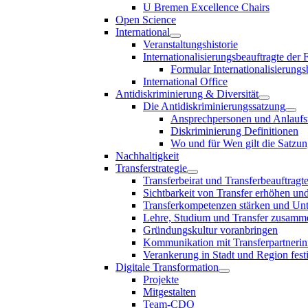
U Bremen Excellence Chairs
Open Science
International
Veranstaltungshistorie
Internationalisierungsbeauftragte der
Formular Internationalisierungs
International Office
Antidiskriminierung & Diversität
Die Antidiskriminierungssatzung
Ansprechpersonen und Anlaufst
Diskriminierung Definitionen
Wo und für Wen gilt die Satzu
Nachhaltigkeit
Transferstrategie
Transferbeirat und Transferbeauftragt
Sichtbarkeit von Transfer erhöhen un
Transferkompetenzen stärken und Unte
Lehre, Studium und Transfer zusam
Gründungskultur voranbringen
Kommunikation mit Transferpartnerinn
Verankerung in Stadt und Region fest
Digitale Transformation
Projekte
Mitgestalten
Team-CDO