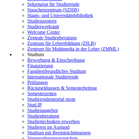
Sekretariat für Studierende
Sprachenzentrum (SZHB)
Staats- und Universitätsbibliothek
Studienzentren
Studierwerkstatt
Welcome Center
Zentrale Studienberatung
Zentrum für Lehrerbildung (ZfLB)
Zentrum für Multimedia in der Lehre (ZMML)
Studium
Bewerbung & Einschreibung
Finanzierung
Familienfreundliches Studium
Internationale Studierende
Prüfungen
Rückmeldungen & Semesterbeitrag
Semesterzeiten
Studierendenportal moin
Stud.IP
Studienangebot
Studienberatung
Studiertechniken erwerben
Studieren im Ausland
Studium mit Beeinträchtigungen
Veranstaltungsverzeichnis