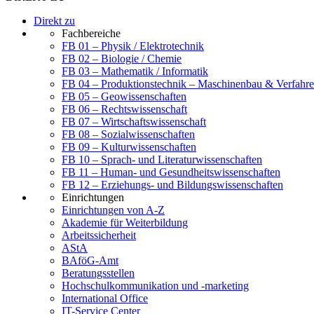
Direkt zu
Fachbereiche
FB 01 – Physik / Elektrotechnik
FB 02 – Biologie / Chemie
FB 03 – Mathematik / Informatik
FB 04 – Produktionstechnik – Maschinenbau & Verfahre
FB 05 – Geowissenschaften
FB 06 – Rechtswissenschaft
FB 07 – Wirtschaftswissenschaft
FB 08 – Sozialwissenschaften
FB 09 – Kulturwissenschaften
FB 10 – Sprach- und Literaturwissenschaften
FB 11 – Human- und Gesundheitswissenschaften
FB 12 – Erziehungs- und Bildungswissenschaften
Einrichtungen
Einrichtungen von A-Z
Akademie für Weiterbildung
Arbeitssicherheit
AStA
BAföG-Amt
Beratungsstellen
Hochschulkommunikation und -marketing
International Office
IT-Service Center