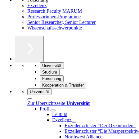
Exzellenz
Research Faculty MARUM
Professorinnen-Programme
Senior Researcher, Senior Lecturer
Wissenschaftsschwerpunkte
Universität
Studium
Forschung
Kooperation & Transfer
Universität
Zur Übersichtsseite
Universität
Profil
Leitbild
Exzellenz
Exzellenzcluster "Der Ozeanboden"
Exzellenzcluster “Die Marsperspektiv
Northwest Alliance