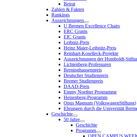
Beirat
Zahlen & Fakten
Rankings
Auszeichnungen
U Bremen Excellence Chairs
ERC Grants
EIC Grants
Leibniz-Preis
Heinz Maier-Leibnitz-Preis
Reinhart-Koselleck-Projekte
Auszeichnungen der Humboldt-Stiftu
Lichtenberg-Professuren
Berninghausenpreis
Deutscher Studienpreis
Bremer Studienpreis
DAAD-Preis
Emmy Noether Programme
Heisenberg-Programm
Opus Magnum (VolkswagenStiftung)
Ehrungen durch die Universität Brem
Geschichte
50 Jahre
Geschichte
Programm
OPEN CAMPUS WEE