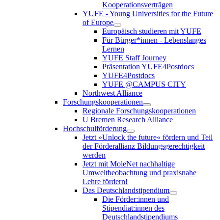
Kooperationsverträgen
YUFE - Young Universities for the Future
of Europe
Europäisch studieren mit YUFE
Für Bürger*innen - Lebenslanges
Lernen
YUFE Staff Journey
Präsentation YUFE4Postdocs
YUFE4Postdocs
YUFE @CAMPUS CITY
Northwest Alliance
Forschungskooperationen
Regionale Forschungskooperationen
U Bremen Research Alliance
Hochschulförderung
Jetzt »Unlock the future« fördern und Teil
der Förderallianz Bildungsgerechtigkeit
werden
Jetzt mit MoleNet nachhaltige
Umweltbeobachtung und praxisnahe
Lehre fördern!
Das Deutschlandstipendium
Die Förder:innen und
Stipendiat:innen des
Deutschlandstipendiums