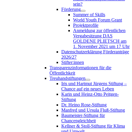
sein?
Förderung
Summer of Skills
World Youth Forum Grant
Projektprofile
Anmeldung zur öffentlichen
Vergabesitzung DAS
GOLDENE PLIETSCH am
1. November 2021 um 17 Uhr
Datenschutzerklärung Förderanträge
2026/27
Stifter:innen
Transparenzinformationen für die
Öffentlichkeit
Treuhandstiftungen
Iris und Hartmut Jürgens Stiftung –
Chance auf ein neues Leben
Karin und Heinz-Otto Peitgen-
Stiftung
Dr. Heino Rose-Stiftung
Manfred und Ursula Fluß-Stiftung
Baumeister-Stiftung für
Chancengleichheit
Kellner & Stoll-Stiftung für Klima
und Umwelt