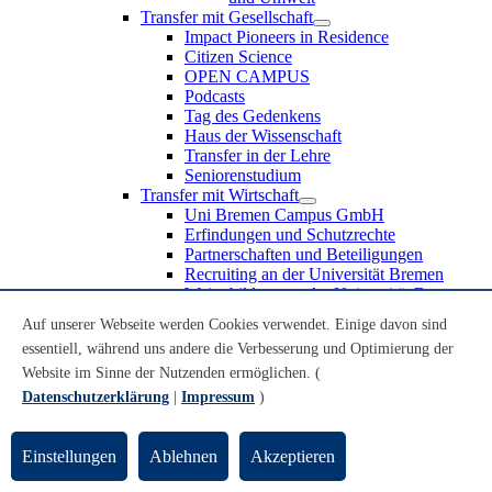
Transfer mit Gesellschaft
Impact Pioneers in Residence
Citizen Science
OPEN CAMPUS
Podcasts
Tag des Gedenkens
Haus der Wissenschaft
Transfer in der Lehre
Seniorenstudium
Transfer mit Wirtschaft
Uni Bremen Campus GmbH
Erfindungen und Schutzrechte
Partnerschaften und Beteiligungen
Recruiting an der Universität Bremen
Weiterbildung an der Universität Bremen
Transfer mit Schule
Auf unserer Webseite werden Cookies verwendet. Einige davon sind
Schülerinnen und Schüler
essentiell, während uns andere die Verbesserung und Optimierung der
MINT-Schnupperstudium
Schulklassen
Website im Sinne der Nutzenden ermöglichen. (
Lehrkräfte
Datenschutzerklärung
|
Impressum
)
Gründungsunterstützung
UniTransfer - Servicestelle für Transferaktivitäten
Einstellungen
Ablehnen
Akzeptieren
Transfermagazin der Universität Bremen
Transferpreis der Universität Bremen