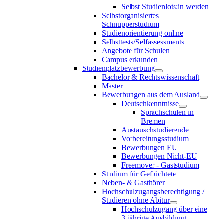
Selbst Studienlots:in werden
Selbstorganisiertes
Schnupperstudium
Studienorientierung online
Selbsttests/Selfassessments
Angebote für Schulen
Campus erkunden
Studienplatzbewerbung
Bachelor & Rechtswissenschaft
Master
Bewerbungen aus dem Ausland
Deutschkenntnisse
Sprachschulen in
Bremen
Austauschstudierende
Vorbereitungsstudium
Bewerbungen EU
Bewerbungen Nicht-EU
Freemover - Gaststudium
Studium für Geflüchtete
Neben- & Gasthörer
Hochschulzugangsberechtigung /
Studieren ohne Abitur
Hochschulzugang über eine
3-jährige Ausbildung