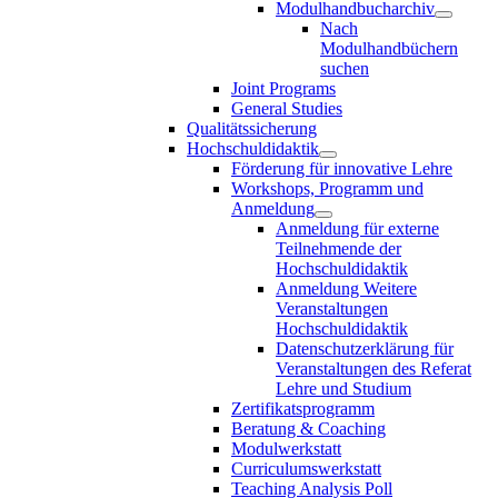
Modulhandbucharchiv
Nach
Modulhandbüchern
suchen
Joint Programs
General Studies
Qualitätssicherung
Hochschuldidaktik
Förderung für innovative Lehre
Workshops, Programm und
Anmeldung
Anmeldung für externe
Teilnehmende der
Hochschuldidaktik
Anmeldung Weitere
Veranstaltungen
Hochschuldidaktik
Datenschutzerklärung für
Veranstaltungen des Referat
Lehre und Studium
Zertifikatsprogramm
Beratung & Coaching
Modulwerkstatt
Curriculumswerkstatt
Teaching Analysis Poll