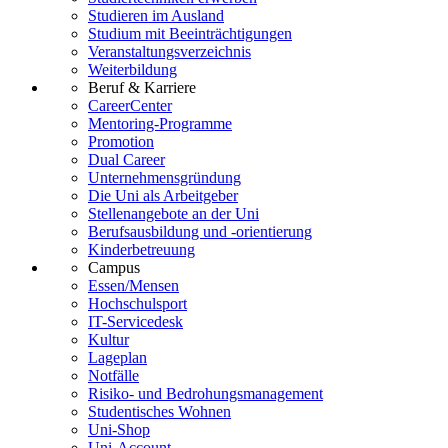
Studieren im Ausland
Studium mit Beeinträchtigungen
Veranstaltungsverzeichnis
Weiterbildung
Beruf & Karriere
CareerCenter
Mentoring-Programme
Promotion
Dual Career
Unternehmensgründung
Die Uni als Arbeitgeber
Stellenangebote an der Uni
Berufsausbildung und -orientierung
Kinderbetreuung
Campus
Essen/Mensen
Hochschulsport
IT-Servicedesk
Kultur
Lageplan
Notfälle
Risiko- und Bedrohungsmanagement
Studentisches Wohnen
Uni-Shop
Uni-Account