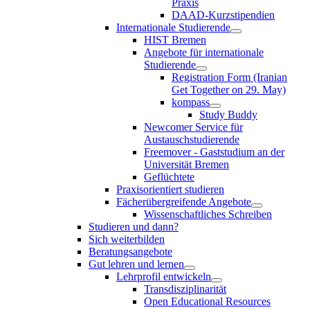
Praxis
DAAD-Kurzstipendien
Internationale Studierende
HIST Bremen
Angebote für internationale
Studierende
Registration Form (Iranian
Get Together on 29. May)
kompass
Study Buddy
Newcomer Service für
Austauschstudierende
Freemover - Gaststudium an der
Universität Bremen
Geflüchtete
Praxisorientiert studieren
Fächerübergreifende Angebote
Wissenschaftliches Schreiben
Studieren und dann?
Sich weiterbilden
Beratungsangebote
Gut lehren und lernen
Lehrprofil entwickeln
Transdisziplinarität
Open Educational Resources