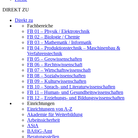
DIREKT ZU
Direkt zu
Fachbereiche
FB 01 – Physik / Elektrotechnik
FB 02 – Biologie / Chemie
FB 03 – Mathematik / Informatik
FB 04 – Produktionstechnik – Maschinenbau &
Verfahrenstechnik
FB 05 – Geowissenschaften
FB 06 – Rechtswissenschaft
FB 07 – Wirtschaftswissenschaft
FB 08 – Sozialwissenschaften
FB 09 – Kulturwissenschaften
FB 10 – Sprach- und Literaturwissenschaften
FB 11 – Human- und Gesundheitswissenschaften
FB 12 – Erziehungs- und Bildungswissenschaften
Einrichtungen
Einrichtungen von A-Z
Akademie für Weiterbildung
Arbeitssicherheit
AStA
BAföG-Amt
Beratungsstellen