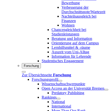
Bewerbung
Verbesserung der
Durchschnittsnote/Wartezeit
Nachteilsausgleich bei
Finanzen
Wohnen
Chancengleichheit bei
Studienleistungen
Beratung und Information
Orientierung auf dem Campus
Lernhilfsmittel & -räume
Auszeit vom Uni-Alltag
Information für Lehrende
Studentisches Engagement
Forschung
Zur Übersichtsseite
Forschung
Forschungsprofil
Wissenschaftsschwerpunkte
Open Access an der Universität Bremen
Predatory Publishing
Rankings
National
International
More Than Our Rank