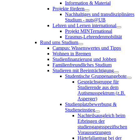
Information & Material
Projekte fördern
Nachhaltiges und transdisziplinäres
Studium - nuts@UB
Lehren und Lernen international
Projekt MINTernational
Erasmus-Lehrendenmobilität
Rund ums Studium
Campus: Wissenswertes und Tipps
Wohnen in Bremen
Studienfinanzierung und Jobben
Familienfreundliches Studium
Studieren mit Beeinträchtigung
Studentische Gruppenangebote
Gesprächsgruppe für
Studierende aus dem
Autismusspektrum (z.B.
Asperger)
Studienplatzbewerbung &
Studieneinstieg
Nachteilsausgleich beim
Erbringen der
studiengangsspezifischen
Voraussetzungen
Härtefallantrag bei der