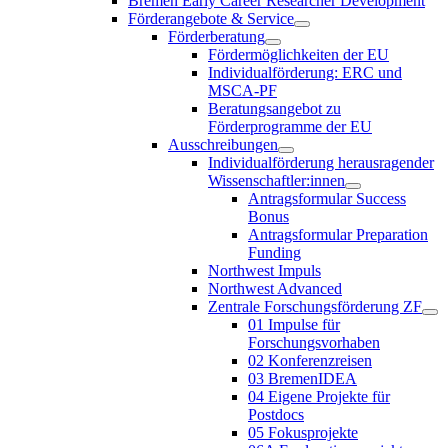
Bremen Early Career Researcher Development
Förderangebote & Service
Förderberatung
Fördermöglichkeiten der EU
Individualförderung: ERC und
MSCA-PF
Beratungsangebot zu
Förderprogramme der EU
Ausschreibungen
Individualförderung herausragender
Wissenschaftler:innen
Antragsformular Success
Bonus
Antragsformular Preparation
Funding
Northwest Impuls
Northwest Advanced
Zentrale Forschungsförderung ZF
01 Impulse für
Forschungsvorhaben
02 Konferenzreisen
03 BremenIDEA
04 Eigene Projekte für
Postdocs
05 Fokusprojekte