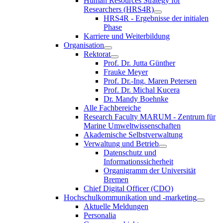
Human Resources Strategy for
Researchers (HRS4R)
HRS4R - Ergebnisse der initialen
Phase
Karriere und Weiterbildung
Organisation
Rektorat
Prof. Dr. Jutta Günther
Frauke Meyer
Prof. Dr.-Ing. Maren Petersen
Prof. Dr. Michal Kucera
Dr. Mandy Boehnke
Alle Fachbereiche
Research Faculty MARUM - Zentrum für
Marine Umweltwissenschaften
Akademische Selbstverwaltung
Verwaltung und Betrieb
Datenschutz und
Informationssicherheit
Organigramm der Universität
Bremen
Chief Digital Officer (CDO)
Hochschulkommunikation und -marketing
Aktuelle Meldungen
Personalia