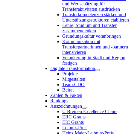
und Wertschätzung für
Transferaktivitäten ausdrücken
Transferkompetenzen stärken und
Unterstützungsstrukturen etablieren
Lehre, Studium und Transfer
zusammendenken
Gründungskultur voranbringen
Kommunikation mit
Transferpartnerinnen und -partnern
intensivieren
Verankerung in Stadt und Region
festigen
Digitale Transformation
Projekte
Mitgestalten
Team-CDO
Beirat
Zahlen & Fakten
Rankings
Auszeichnungen
U Bremen Excellence Chairs
ERC Grants
EIC Grants
Leibniz-Preis
Heinz Maier-Leibnitz-Preis