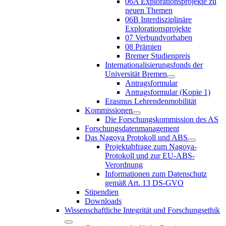
06A Explorationsprojekte zu
neuen Themen
06B Interdisziplinäre
Explorationsprojekte
07 Verbundvorhaben
08 Prämien
Bremer Studienpreis
Internationalisierungsfonds der
Universität Bremen
Antragsformular
Antragsformular (Kopie 1)
Erasmus Lehrendenmobilität
Kommissionen
Die Forschungskommission des AS
Forschungsdatenmanagement
Das Nagoya Protokoll und ABS
Projektabfrage zum Nagoya-
Protokoll und zur EU-ABS-
Verordnung
Informationen zum Datenschutz
gemäß Art. 13 DS-GVO
Stipendien
Downloads
Wissenschaftliche Integrität und Forschungsethik