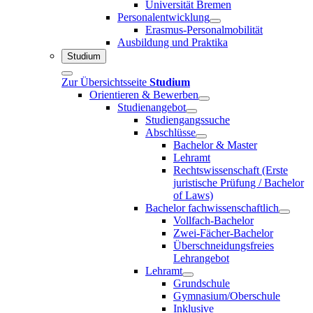
Universität Bremen
Personalentwicklung
Erasmus-Personalmobilität
Ausbildung und Praktika
Studium
Zur Übersichtsseite
Studium
Orientieren & Bewerben
Studienangebot
Studiengangssuche
Abschlüsse
Bachelor & Master
Lehramt
Rechtswissenschaft (Erste
juristische Prüfung / Bachelor
of Laws)
Bachelor fachwissenschaftlich
Vollfach-Bachelor
Zwei-Fächer-Bachelor
Überschneidungsfreies
Lehrangebot
Lehramt
Grundschule
Gymnasium/Oberschule
Inklusive