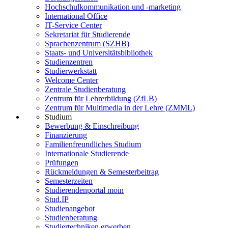
Hochschulkommunikation und -marketing
International Office
IT-Service Center
Sekretariat für Studierende
Sprachenzentrum (SZHB)
Staats- und Universitätsbibliothek
Studienzentren
Studierwerkstatt
Welcome Center
Zentrale Studienberatung
Zentrum für Lehrerbildung (ZfLB)
Zentrum für Multimedia in der Lehre (ZMML)
Studium
Bewerbung & Einschreibung
Finanzierung
Familienfreundliches Studium
Internationale Studierende
Prüfungen
Rückmeldungen & Semesterbeitrag
Semesterzeiten
Studierendenportal moin
Stud.IP
Studienangebot
Studienberatung
Studiertechniken erwerben