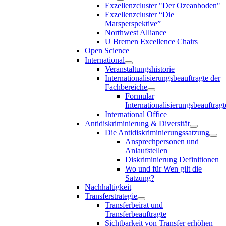
Exzellenzcluster "Der Ozeanboden"
Exzellenzcluster “Die
Marsperspektive”
Northwest Alliance
U Bremen Excellence Chairs
Open Science
International
Veranstaltungshistorie
Internationalisierungsbeauftragte der
Fachbereiche
Formular
Internationalisierungsbeauftragt
International Office
Antidiskriminierung & Diversität
Die Antidiskriminierungssatzung
Ansprechpersonen und
Anlaufstellen
Diskriminierung Definitionen
Wo und für Wen gilt die
Satzung?
Nachhaltigkeit
Transferstrategie
Transferbeirat und
Transferbeauftragte
Sichtbarkeit von Transfer erhöhen