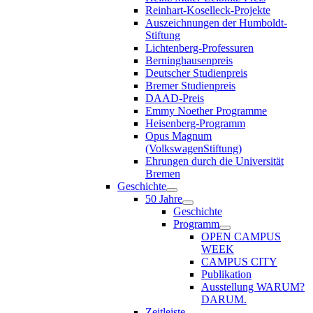
Reinhart-Koselleck-Projekte
Auszeichnungen der Humboldt-
Stiftung
Lichtenberg-Professuren
Berninghausenpreis
Deutscher Studienpreis
Bremer Studienpreis
DAAD-Preis
Emmy Noether Programme
Heisenberg-Programm
Opus Magnum
(VolkswagenStiftung)
Ehrungen durch die Universität
Bremen
Geschichte
50 Jahre
Geschichte
Programm
OPEN CAMPUS
WEEK
CAMPUS CITY
Publikation
Ausstellung WARUM?
DARUM.
Zeitleiste