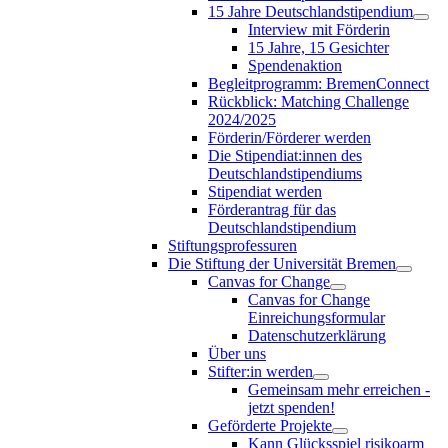
15 Jahre Deutschlandstipendium
Interview mit Förderin
15 Jahre, 15 Gesichter
Spendenaktion
Begleitprogramm: BremenConnect
Rückblick: Matching Challenge
2024/2025
Förderin/Förderer werden
Die Stipendiat:innen des
Deutschlandstipendiums
Stipendiat werden
Förderantrag für das
Deutschlandstipendium
Stiftungsprofessuren
Die Stiftung der Universität Bremen
Canvas for Change
Canvas for Change
Einreichungsformular
Datenschutzerklärung
Über uns
Stifter:in werden
Gemeinsam mehr erreichen -
jetzt spenden!
Geförderte Projekte
Kann Glücksspiel risikoarm