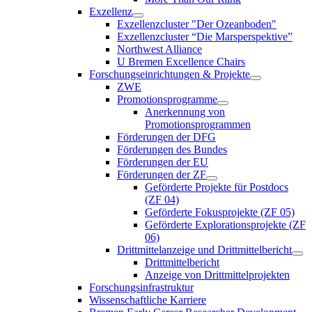
Exzellenz
Exzellenzcluster "Der Ozeanboden"
Exzellenzcluster “Die Marsperspektive”
Northwest Alliance
U Bremen Excellence Chairs
Forschungseinrichtungen & Projekte
ZWE
Promotionsprogramme
Anerkennung von
Promotionsprogrammen
Förderungen der DFG
Förderungen des Bundes
Förderungen der EU
Förderungen der ZF
Geförderte Projekte für Postdocs
(ZF 04)
Geförderte Fokusprojekte (ZF 05)
Geförderte Explorationsprojekte (ZF
06)
Drittmittelanzeige und Drittmittelbericht
Drittmittelbericht
Anzeige von Drittmittelprojekten
Forschungsinfrastruktur
Wissenschaftliche Karriere