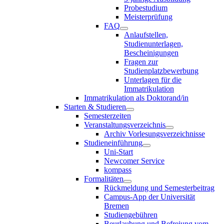
Probestudium
Meisterprüfung
FAQ
Anlaufstellen,
Studienunterlagen,
Bescheinigungen
Fragen zur
Studienplatzbewerbung
Unterlagen für die
Immatrikulation
Immatrikulation als Doktorand/in
Starten & Studieren
Semesterzeiten
Veranstaltungsverzeichnis
Archiv Vorlesungsverzeichnisse
Studieneinführung
Uni-Start
Newcomer Service
kompass
Formalitäten
Rückmeldung und Semesterbeitrag
Campus-App der Universität
Bremen
Studiengebühren
Beurlaubung und Befreiung vom