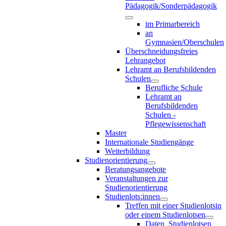
Pädagogik/Sonderpädagogik
im Primarbereich
an
Gymnasien/Oberschulen
Überschneidungsfreies
Lehrangebot
Lehramt an Berufsbildenden
Schulen
Berufliche Schule
Lehramt an
Berufsbildenden
Schulen -
Pflegewissenschaft
Master
Internationale Studiengänge
Weiterbildung
Studienorientierung
Beratungsangebote
Veranstaltungen zur
Studienorientierung
Studienlots:innen
Treffen mit einer Studienlotsin
oder einem Studienlotsen
Daten_Studienlotsen