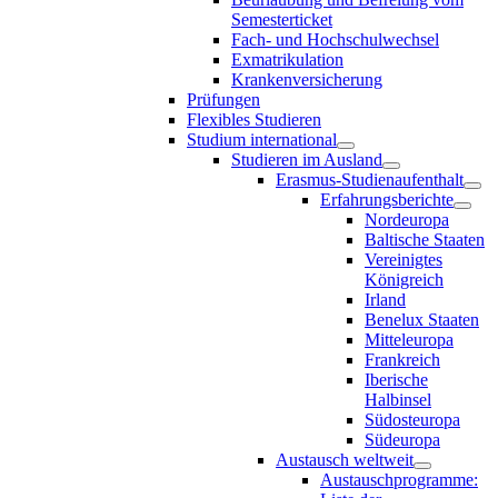
Semesterticket
Fach- und Hochschulwechsel
Exmatrikulation
Krankenversicherung
Prüfungen
Flexibles Studieren
Studium international
Studieren im Ausland
Erasmus-Studienaufenthalt
Erfahrungsberichte
Nordeuropa
Baltische Staaten
Vereinigtes
Königreich
Irland
Benelux Staaten
Mitteleuropa
Frankreich
Iberische
Halbinsel
Südosteuropa
Südeuropa
Austausch weltweit
Austauschprogramme: