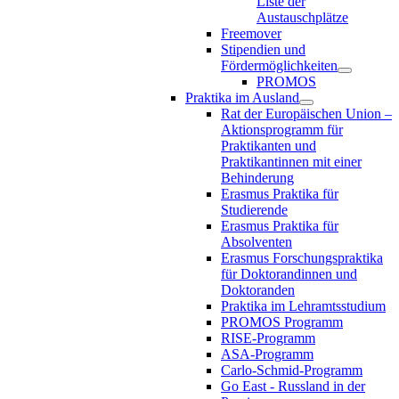
Liste der
Austauschplätze
Freemover
Stipendien und
Fördermöglichkeiten
PROMOS
Praktika im Ausland
Rat der Europäischen Union –
Aktionsprogramm für
Praktikanten und
Praktikantinnen mit einer
Behinderung
Erasmus Praktika für
Studierende
Erasmus Praktika für
Absolventen
Erasmus Forschungspraktika
für Doktorandinnen und
Doktoranden
Praktika im Lehramtsstudium
PROMOS Programm
RISE-Programm
ASA-Programm
Carlo-Schmid-Programm
Go East - Russland in der