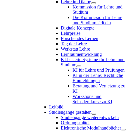
Lehre im Dialog
Kommission für Lehre und
Studium
Die Kommission für Lehre
und Studium lädt ein
Digitale Konzepte
Lehrpreise
Forschendes Lernen
Tag der Lehre
Werkstatt Lehre
Lernraumentwicklung
KI-basierte Systeme für Lehre und
Studium
KI für Lehre und Prüfungen
KI in der Lehre: Rechtliche
Empfehlungen
Beratung und Vernetzung zu
KI
Workshops und
Selbstlernkurse zu KI
Leitbild
Studiengänge gestalten
Studiengänge weiterentwickeln
Ordnungsmittel
Elektronische Modulhandbücher