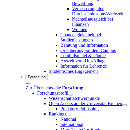
Bewerbung
Verbesserung der
Durchschnittsnote/Wartezeit
Nachteilsausgleich bei
Finanzen
Wohnen
Chancengleichheit bei
Studienleistungen
Beratung und Information
Orientierung auf dem Campus
Lernhilfsmittel & -räume
Auszeit vom Uni-Alltag
Information für Lehrende
Studentisches Engagement
Forschung
Zur Übersichtsseite
Forschung
Forschungsprofil
Wissenschaftsschwerpunkte
Open Access an der Universität Bremen
Predatory Publishing
Rankings
National
International
More Than Our Rank