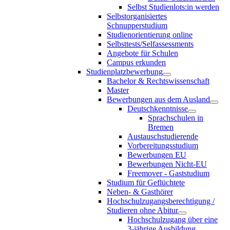
Selbst Studienlots:in werden
Selbstorganisiertes
Schnupperstudium
Studienorientierung online
Selbsttests/Selfassessments
Angebote für Schulen
Campus erkunden
Studienplatzbewerbung
Bachelor & Rechtswissenschaft
Master
Bewerbungen aus dem Ausland
Deutschkenntnisse
Sprachschulen in
Bremen
Austauschstudierende
Vorbereitungsstudium
Bewerbungen EU
Bewerbungen Nicht-EU
Freemover - Gaststudium
Studium für Geflüchtete
Neben- & Gasthörer
Hochschulzugangsberechtigung /
Studieren ohne Abitur
Hochschulzugang über eine
3-jährige Ausbildung