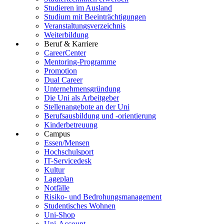
Studieren im Ausland
Studium mit Beeinträchtigungen
Veranstaltungsverzeichnis
Weiterbildung
Beruf & Karriere
CareerCenter
Mentoring-Programme
Promotion
Dual Career
Unternehmensgründung
Die Uni als Arbeitgeber
Stellenangebote an der Uni
Berufsausbildung und -orientierung
Kinderbetreuung
Campus
Essen/Mensen
Hochschulsport
IT-Servicedesk
Kultur
Lageplan
Notfälle
Risiko- und Bedrohungsmanagement
Studentisches Wohnen
Uni-Shop
Uni-Account