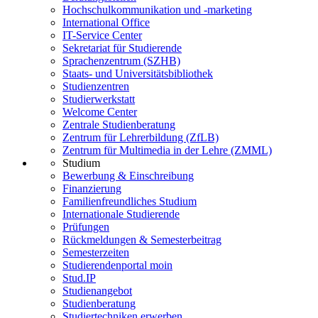
Hochschulkommunikation und -marketing
International Office
IT-Service Center
Sekretariat für Studierende
Sprachenzentrum (SZHB)
Staats- und Universitätsbibliothek
Studienzentren
Studierwerkstatt
Welcome Center
Zentrale Studienberatung
Zentrum für Lehrerbildung (ZfLB)
Zentrum für Multimedia in der Lehre (ZMML)
Studium
Bewerbung & Einschreibung
Finanzierung
Familienfreundliches Studium
Internationale Studierende
Prüfungen
Rückmeldungen & Semesterbeitrag
Semesterzeiten
Studierendenportal moin
Stud.IP
Studienangebot
Studienberatung
Studiertechniken erwerben