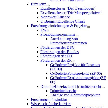
Exzellenz
Exzellenzcluster "Der Ozeanboden"
Exzellenzcluster “Die Marsperspektive”
Northwest Alliance
U Bremen Excellence Chairs
Forschungseinrichtungen & Projekte
ZWE
Promotionsprogramme
Anerkennung von
Promotionsprogrammen
Förderungen der DFG
Förderungen des Bundes
Förderungen der EU
Förderungen der ZF
Geförderte Projekte für Postdocs
(ZF 04)
Geförderte Fokusprojekte (ZF 05)
Geförderte Explorationsprojekte (ZF
06)
Drittmittelanzeige und Drittmittelbericht
Drittmittelbericht
Anzeige von Drittmittelprojekten
Forschungsinfrastruktur
Wissenschaftliche Karriere