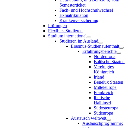
Semesterticket
Fach- und Hochschulwechsel
Exmatrikulation
Krankenversicherung
Prüfungen
Flexibles Studieren
Studium international
Studieren im Ausland
Erasmus-Studienaufenthalt
Erfahrungsberichte
Nordeuropa
Baltische Staaten
Vereinigtes
Königreich
Irland
Benelux Staaten
Mitteleuropa
Frankreich
Iberische
Halbinsel
Südosteuropa
Südeuropa
Austausch weltweit
Austauschprogramme: