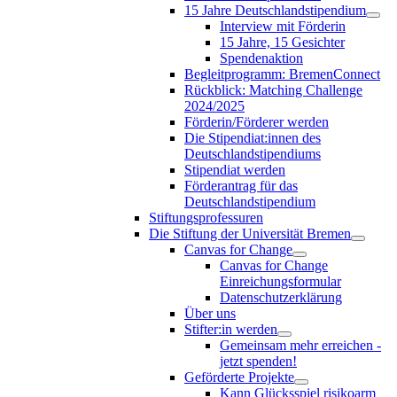
15 Jahre Deutschlandstipendium
Interview mit Förderin
15 Jahre, 15 Gesichter
Spendenaktion
Begleitprogramm: BremenConnect
Rückblick: Matching Challenge
2024/2025
Förderin/Förderer werden
Die Stipendiat:innen des
Deutschlandstipendiums
Stipendiat werden
Förderantrag für das
Deutschlandstipendium
Stiftungsprofessuren
Die Stiftung der Universität Bremen
Canvas for Change
Canvas for Change
Einreichungsformular
Datenschutzerklärung
Über uns
Stifter:in werden
Gemeinsam mehr erreichen -
jetzt spenden!
Geförderte Projekte
Kann Glücksspiel risikoarm