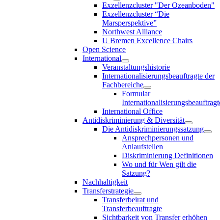
Exzellenzcluster "Der Ozeanboden"
Exzellenzcluster “Die
Marsperspektive”
Northwest Alliance
U Bremen Excellence Chairs
Open Science
International
Veranstaltungshistorie
Internationalisierungsbeauftragte der
Fachbereiche
Formular
Internationalisierungsbeauftragt
International Office
Antidiskriminierung & Diversität
Die Antidiskriminierungssatzung
Ansprechpersonen und
Anlaufstellen
Diskriminierung Definitionen
Wo und für Wen gilt die
Satzung?
Nachhaltigkeit
Transferstrategie
Transferbeirat und
Transferbeauftragte
Sichtbarkeit von Transfer erhöhen