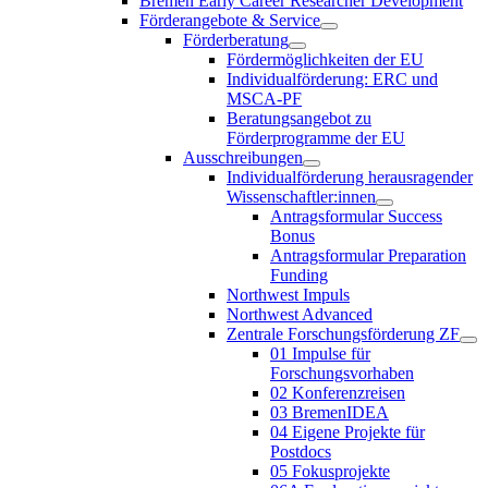
Bremen Early Career Researcher Development
Förderangebote & Service
Förderberatung
Fördermöglichkeiten der EU
Individualförderung: ERC und
MSCA-PF
Beratungsangebot zu
Förderprogramme der EU
Ausschreibungen
Individualförderung herausragender
Wissenschaftler:innen
Antragsformular Success
Bonus
Antragsformular Preparation
Funding
Northwest Impuls
Northwest Advanced
Zentrale Forschungsförderung ZF
01 Impulse für
Forschungsvorhaben
02 Konferenzreisen
03 BremenIDEA
04 Eigene Projekte für
Postdocs
05 Fokusprojekte