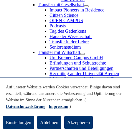
Transfer mit Gesellschaft
Impact Pioneers in Residence
Citizen Science
OPEN CAMPUS
Podcasts
Tag des Gedenkens
Haus der Wissenschaft
Transfer in der Lehre
Seniorenstudium
Transfer mit Wirtschaft
Uni Bremen Campus GmbH
Erfindungen und Schutzrechte
Partnerschaften und Beteiligungen
Recruiting an der Universität Bremen
Weiterbildung an der Universität Bremen
Transfer mit Schule
Auf unserer Webseite werden Cookies verwendet. Einige davon sind
Schülerinnen und Schüler
essentiell, während uns andere die Verbesserung und Optimierung der
MINT-Schnupperstudium
Schulklassen
Website im Sinne der Nutzenden ermöglichen. (
Lehrkräfte
Datenschutzerklärung
|
Impressum
)
Gründungsunterstützung
UniTransfer - Servicestelle für Transferaktivitäten
Einstellungen
Ablehnen
Akzeptieren
Transfermagazin der Universität Bremen
Transferpreis der Universität Bremen