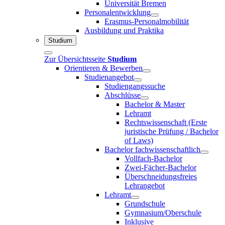
Universität Bremen
Personalentwicklung
Erasmus-Personalmobilität
Ausbildung und Praktika
Studium
Zur Übersichtsseite
Studium
Orientieren & Bewerben
Studienangebot
Studiengangssuche
Abschlüsse
Bachelor & Master
Lehramt
Rechtswissenschaft (Erste
juristische Prüfung / Bachelor
of Laws)
Bachelor fachwissenschaftlich
Vollfach-Bachelor
Zwei-Fächer-Bachelor
Überschneidungsfreies
Lehrangebot
Lehramt
Grundschule
Gymnasium/Oberschule
Inklusive