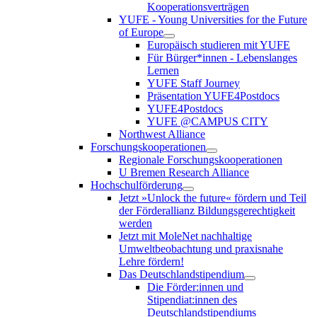
Kooperationsverträgen
YUFE - Young Universities for the Future
of Europe
Europäisch studieren mit YUFE
Für Bürger*innen - Lebenslanges
Lernen
YUFE Staff Journey
Präsentation YUFE4Postdocs
YUFE4Postdocs
YUFE @CAMPUS CITY
Northwest Alliance
Forschungskooperationen
Regionale Forschungskooperationen
U Bremen Research Alliance
Hochschulförderung
Jetzt »Unlock the future« fördern und Teil
der Förderallianz Bildungsgerechtigkeit
werden
Jetzt mit MoleNet nachhaltige
Umweltbeobachtung und praxisnahe
Lehre fördern!
Das Deutschlandstipendium
Die Förder:innen und
Stipendiat:innen des
Deutschlandstipendiums