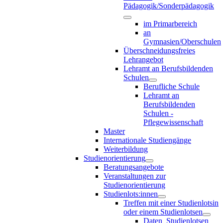
Pädagogik/Sonderpädagogik
im Primarbereich
an
Gymnasien/Oberschulen
Überschneidungsfreies
Lehrangebot
Lehramt an Berufsbildenden
Schulen
Berufliche Schule
Lehramt an
Berufsbildenden
Schulen -
Pflegewissenschaft
Master
Internationale Studiengänge
Weiterbildung
Studienorientierung
Beratungsangebote
Veranstaltungen zur
Studienorientierung
Studienlots:innen
Treffen mit einer Studienlotsin
oder einem Studienlotsen
Daten_Studienlotsen