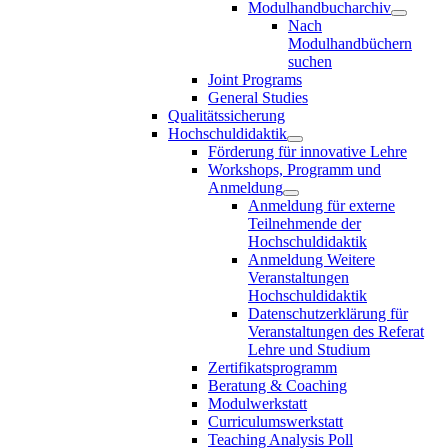
Modulhandbucharchiv
Nach
Modulhandbüchern
suchen
Joint Programs
General Studies
Qualitätssicherung
Hochschuldidaktik
Förderung für innovative Lehre
Workshops, Programm und
Anmeldung
Anmeldung für externe
Teilnehmende der
Hochschuldidaktik
Anmeldung Weitere
Veranstaltungen
Hochschuldidaktik
Datenschutzerklärung für
Veranstaltungen des Referat
Lehre und Studium
Zertifikatsprogramm
Beratung & Coaching
Modulwerkstatt
Curriculumswerkstatt
Teaching Analysis Poll