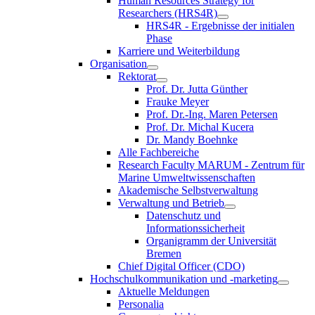
Human Resources Strategy for
Researchers (HRS4R)
HRS4R - Ergebnisse der initialen
Phase
Karriere und Weiterbildung
Organisation
Rektorat
Prof. Dr. Jutta Günther
Frauke Meyer
Prof. Dr.-Ing. Maren Petersen
Prof. Dr. Michal Kucera
Dr. Mandy Boehnke
Alle Fachbereiche
Research Faculty MARUM - Zentrum für
Marine Umweltwissenschaften
Akademische Selbstverwaltung
Verwaltung und Betrieb
Datenschutz und
Informationssicherheit
Organigramm der Universität
Bremen
Chief Digital Officer (CDO)
Hochschulkommunikation und -marketing
Aktuelle Meldungen
Personalia