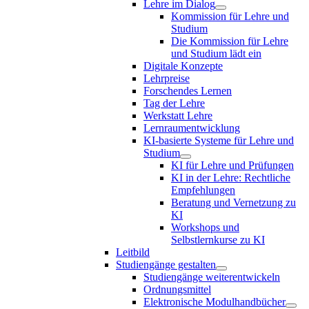
Lehre im Dialog
Kommission für Lehre und
Studium
Die Kommission für Lehre
und Studium lädt ein
Digitale Konzepte
Lehrpreise
Forschendes Lernen
Tag der Lehre
Werkstatt Lehre
Lernraumentwicklung
KI-basierte Systeme für Lehre und
Studium
KI für Lehre und Prüfungen
KI in der Lehre: Rechtliche
Empfehlungen
Beratung und Vernetzung zu
KI
Workshops und
Selbstlernkurse zu KI
Leitbild
Studiengänge gestalten
Studiengänge weiterentwickeln
Ordnungsmittel
Elektronische Modulhandbücher