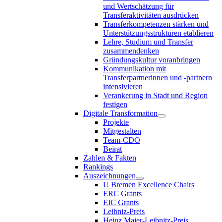
und Wertschätzung für
Transferaktivitäten ausdrücken
Transferkompetenzen stärken und
Unterstützungsstrukturen etablieren
Lehre, Studium und Transfer
zusammendenken
Gründungskultur voranbringen
Kommunikation mit
Transferpartnerinnen und -partnern
intensivieren
Verankerung in Stadt und Region
festigen
Digitale Transformation
Projekte
Mitgestalten
Team-CDO
Beirat
Zahlen & Fakten
Rankings
Auszeichnungen
U Bremen Excellence Chairs
ERC Grants
EIC Grants
Leibniz-Preis
Heinz Maier-Leibnitz-Preis