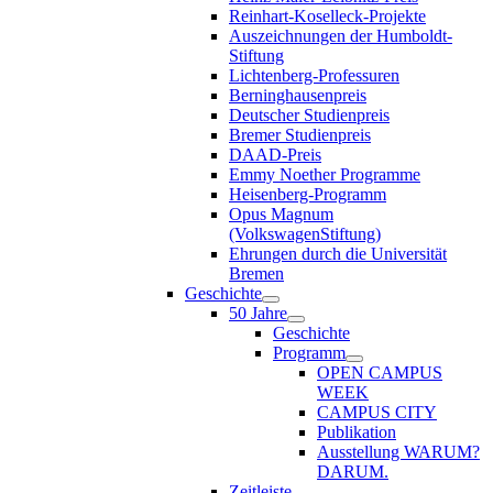
Reinhart-Koselleck-Projekte
Auszeichnungen der Humboldt-
Stiftung
Lichtenberg-Professuren
Berninghausenpreis
Deutscher Studienpreis
Bremer Studienpreis
DAAD-Preis
Emmy Noether Programme
Heisenberg-Programm
Opus Magnum
(VolkswagenStiftung)
Ehrungen durch die Universität
Bremen
Geschichte
50 Jahre
Geschichte
Programm
OPEN CAMPUS
WEEK
CAMPUS CITY
Publikation
Ausstellung WARUM?
DARUM.
Zeitleiste