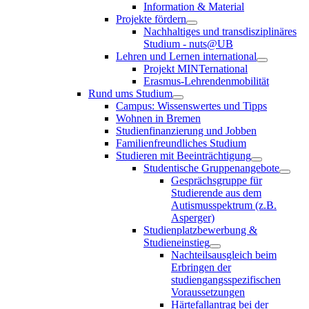
Information & Material
Projekte fördern
Nachhaltiges und transdisziplinäres
Studium - nuts@UB
Lehren und Lernen international
Projekt MINTernational
Erasmus-Lehrendenmobilität
Rund ums Studium
Campus: Wissenswertes und Tipps
Wohnen in Bremen
Studienfinanzierung und Jobben
Familienfreundliches Studium
Studieren mit Beeinträchtigung
Studentische Gruppenangebote
Gesprächsgruppe für
Studierende aus dem
Autismusspektrum (z.B.
Asperger)
Studienplatzbewerbung &
Studieneinstieg
Nachteilsausgleich beim
Erbringen der
studiengangsspezifischen
Voraussetzungen
Härtefallantrag bei der