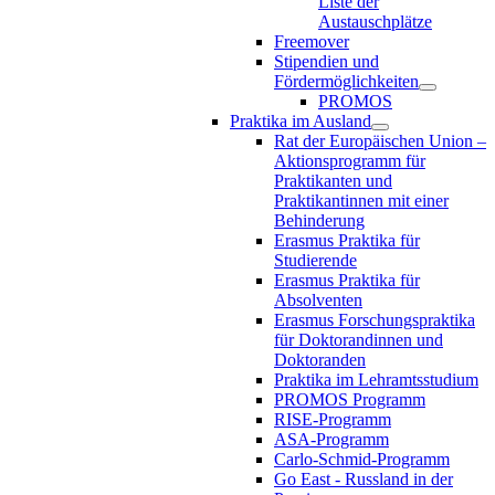
Liste der
Austauschplätze
Freemover
Stipendien und
Fördermöglichkeiten
PROMOS
Praktika im Ausland
Rat der Europäischen Union –
Aktionsprogramm für
Praktikanten und
Praktikantinnen mit einer
Behinderung
Erasmus Praktika für
Studierende
Erasmus Praktika für
Absolventen
Erasmus Forschungspraktika
für Doktorandinnen und
Doktoranden
Praktika im Lehramtsstudium
PROMOS Programm
RISE-Programm
ASA-Programm
Carlo-Schmid-Programm
Go East - Russland in der