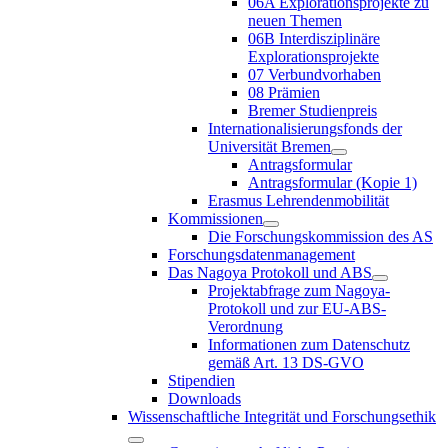
06A Explorationsprojekte zu
neuen Themen
06B Interdisziplinäre
Explorationsprojekte
07 Verbundvorhaben
08 Prämien
Bremer Studienpreis
Internationalisierungsfonds der
Universität Bremen
Antragsformular
Antragsformular (Kopie 1)
Erasmus Lehrendenmobilität
Kommissionen
Die Forschungskommission des AS
Forschungsdatenmanagement
Das Nagoya Protokoll und ABS
Projektabfrage zum Nagoya-
Protokoll und zur EU-ABS-
Verordnung
Informationen zum Datenschutz
gemäß Art. 13 DS-GVO
Stipendien
Downloads
Wissenschaftliche Integrität und Forschungsethik