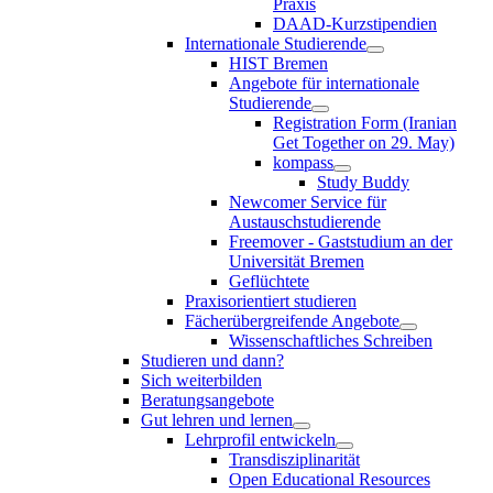
Praxis
DAAD-Kurzstipendien
Internationale Studierende
HIST Bremen
Angebote für internationale
Studierende
Registration Form (Iranian
Get Together on 29. May)
kompass
Study Buddy
Newcomer Service für
Austauschstudierende
Freemover - Gaststudium an der
Universität Bremen
Geflüchtete
Praxisorientiert studieren
Fächerübergreifende Angebote
Wissenschaftliches Schreiben
Studieren und dann?
Sich weiterbilden
Beratungsangebote
Gut lehren und lernen
Lehrprofil entwickeln
Transdisziplinarität
Open Educational Resources