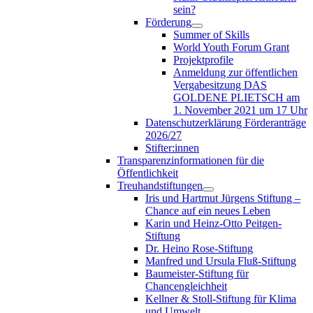
sein?
Förderung
Summer of Skills
World Youth Forum Grant
Projektprofile
Anmeldung zur öffentlichen
Vergabesitzung DAS
GOLDENE PLIETSCH am
1. November 2021 um 17 Uhr
Datenschutzerklärung Förderanträge
2026/27
Stifter:innen
Transparenzinformationen für die
Öffentlichkeit
Treuhandstiftungen
Iris und Hartmut Jürgens Stiftung –
Chance auf ein neues Leben
Karin und Heinz-Otto Peitgen-
Stiftung
Dr. Heino Rose-Stiftung
Manfred und Ursula Fluß-Stiftung
Baumeister-Stiftung für
Chancengleichheit
Kellner & Stoll-Stiftung für Klima
und Umwelt