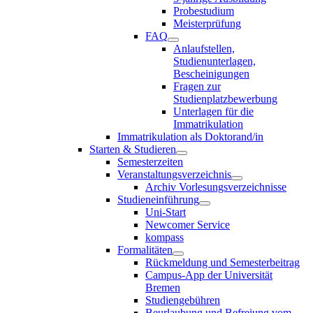
Probestudium
Meisterprüfung
FAQ
Anlaufstellen,
Studienunterlagen,
Bescheinigungen
Fragen zur
Studienplatzbewerbung
Unterlagen für die
Immatrikulation
Immatrikulation als Doktorand/in
Starten & Studieren
Semesterzeiten
Veranstaltungsverzeichnis
Archiv Vorlesungsverzeichnisse
Studieneinführung
Uni-Start
Newcomer Service
kompass
Formalitäten
Rückmeldung und Semesterbeitrag
Campus-App der Universität
Bremen
Studiengebühren
Beurlaubung und Befreiung vom