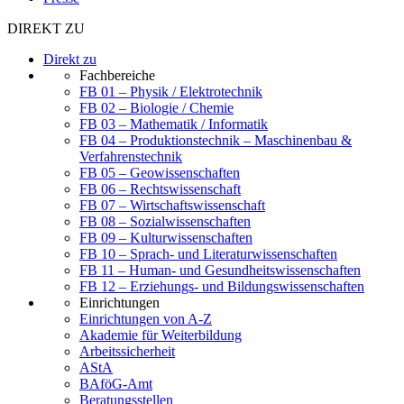
DIREKT ZU
Direkt zu
Fachbereiche
FB 01 – Physik / Elektrotechnik
FB 02 – Biologie / Chemie
FB 03 – Mathematik / Informatik
FB 04 – Produktionstechnik – Maschinenbau &
Verfahrenstechnik
FB 05 – Geowissenschaften
FB 06 – Rechtswissenschaft
FB 07 – Wirtschaftswissenschaft
FB 08 – Sozialwissenschaften
FB 09 – Kulturwissenschaften
FB 10 – Sprach- und Literaturwissenschaften
FB 11 – Human- und Gesundheitswissenschaften
FB 12 – Erziehungs- und Bildungswissenschaften
Einrichtungen
Einrichtungen von A-Z
Akademie für Weiterbildung
Arbeitssicherheit
AStA
BAföG-Amt
Beratungsstellen