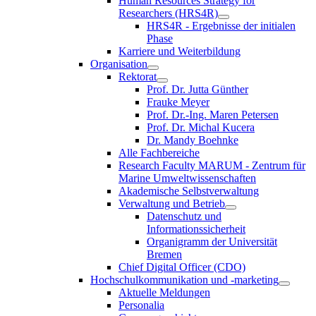
Human Resources Strategy for
Researchers (HRS4R)
HRS4R - Ergebnisse der initialen
Phase
Karriere und Weiterbildung
Organisation
Rektorat
Prof. Dr. Jutta Günther
Frauke Meyer
Prof. Dr.-Ing. Maren Petersen
Prof. Dr. Michal Kucera
Dr. Mandy Boehnke
Alle Fachbereiche
Research Faculty MARUM - Zentrum für
Marine Umweltwissenschaften
Akademische Selbstverwaltung
Verwaltung und Betrieb
Datenschutz und
Informationssicherheit
Organigramm der Universität
Bremen
Chief Digital Officer (CDO)
Hochschulkommunikation und -marketing
Aktuelle Meldungen
Personalia