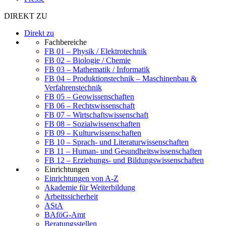
DIREKT ZU
Direkt zu
Fachbereiche
FB 01 – Physik / Elektrotechnik
FB 02 – Biologie / Chemie
FB 03 – Mathematik / Informatik
FB 04 – Produktionstechnik – Maschinenbau &
Verfahrenstechnik
FB 05 – Geowissenschaften
FB 06 – Rechtswissenschaft
FB 07 – Wirtschaftswissenschaft
FB 08 – Sozialwissenschaften
FB 09 – Kulturwissenschaften
FB 10 – Sprach- und Literaturwissenschaften
FB 11 – Human- und Gesundheitswissenschaften
FB 12 – Erziehungs- und Bildungswissenschaften
Einrichtungen
Einrichtungen von A-Z
Akademie für Weiterbildung
Arbeitssicherheit
AStA
BAföG-Amt
Beratungsstellen