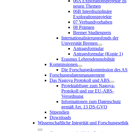
06A Explorationsprojekte zu
neuen Themen
06B Interdisziplinäre
Explorationsprojekte
07 Verbundvorhaben
08 Prämien
Bremer Studienpreis
Internationalisierungsfonds der
Universität Bremen
Antragsformular
Antragsformular (Kopie 1)
Erasmus Lehrendenmobilität
Kommissionen
Die Forschungskommission des AS
Forschungsdatenmanagement
Das Nagoya Protokoll und ABS
Projektabfrage zum Nagoya-
Protokoll und zur EU-ABS-
Verordnung
Informationen zum Datenschutz
gemäß Art. 13 DS-GVO
Stipendien
Downloads
Wissenschaftliche Integrität und Forschungsethik