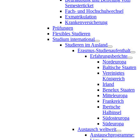
Semesterticket
Fach- und Hochschulwechsel
Exmatrikulation
Krankenversicherung
Prüfungen
Flexibles Studieren
Studium international
Studieren im Ausland
Erasmus-Studienaufenthalt
Erfahrungsberichte
Nordeuropa
Baltische Staaten
Vereinigtes
Königreich
Irland
Benelux Staaten
Mitteleuropa
Frankreich
Iberische
Halbinsel
Südosteuropa
Südeuropa
Austausch weltweit
Austauschprogramme: