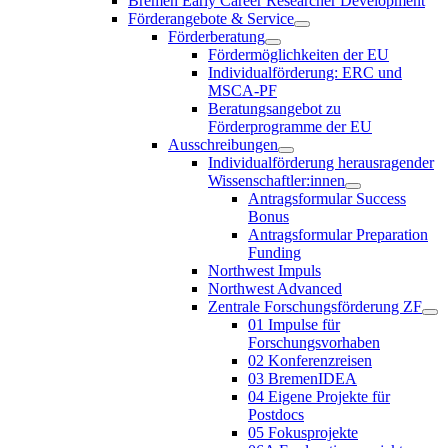
Bremen Early Career Researcher Development
Förderangebote & Service
Förderberatung
Fördermöglichkeiten der EU
Individualförderung: ERC und
MSCA-PF
Beratungsangebot zu
Förderprogramme der EU
Ausschreibungen
Individualförderung herausragender
Wissenschaftler:innen
Antragsformular Success
Bonus
Antragsformular Preparation
Funding
Northwest Impuls
Northwest Advanced
Zentrale Forschungsförderung ZF
01 Impulse für
Forschungsvorhaben
02 Konferenzreisen
03 BremenIDEA
04 Eigene Projekte für
Postdocs
05 Fokusprojekte