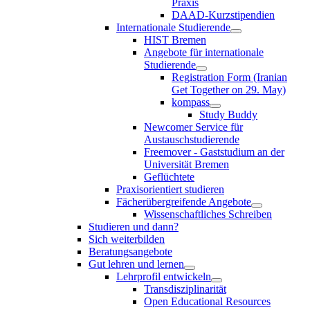
Praxis
DAAD-Kurzstipendien
Internationale Studierende
HIST Bremen
Angebote für internationale
Studierende
Registration Form (Iranian
Get Together on 29. May)
kompass
Study Buddy
Newcomer Service für
Austauschstudierende
Freemover - Gaststudium an der
Universität Bremen
Geflüchtete
Praxisorientiert studieren
Fächerübergreifende Angebote
Wissenschaftliches Schreiben
Studieren und dann?
Sich weiterbilden
Beratungsangebote
Gut lehren und lernen
Lehrprofil entwickeln
Transdisziplinarität
Open Educational Resources