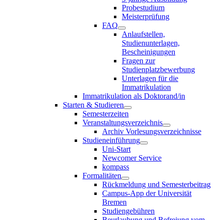
Probestudium
Meisterprüfung
FAQ
Anlaufstellen,
Studienunterlagen,
Bescheinigungen
Fragen zur
Studienplatzbewerbung
Unterlagen für die
Immatrikulation
Immatrikulation als Doktorand/in
Starten & Studieren
Semesterzeiten
Veranstaltungsverzeichnis
Archiv Vorlesungsverzeichnisse
Studieneinführung
Uni-Start
Newcomer Service
kompass
Formalitäten
Rückmeldung und Semesterbeitrag
Campus-App der Universität
Bremen
Studiengebühren
Beurlaubung und Befreiung vom