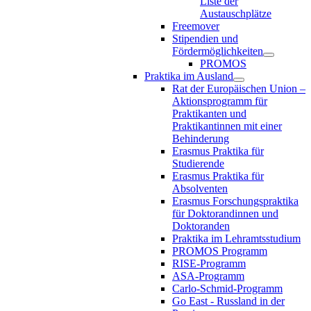
Liste der
Austauschplätze
Freemover
Stipendien und
Fördermöglichkeiten
PROMOS
Praktika im Ausland
Rat der Europäischen Union –
Aktionsprogramm für
Praktikanten und
Praktikantinnen mit einer
Behinderung
Erasmus Praktika für
Studierende
Erasmus Praktika für
Absolventen
Erasmus Forschungspraktika
für Doktorandinnen und
Doktoranden
Praktika im Lehramtsstudium
PROMOS Programm
RISE-Programm
ASA-Programm
Carlo-Schmid-Programm
Go East - Russland in der