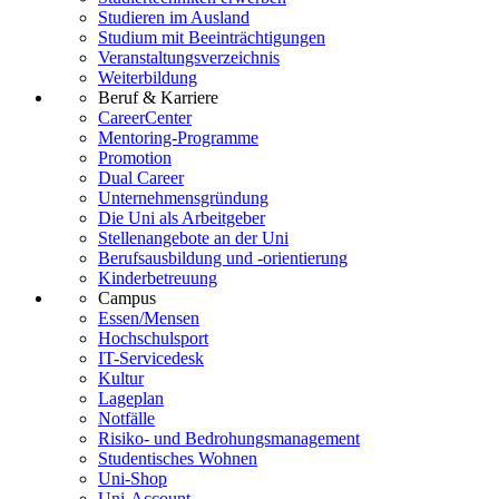
Studieren im Ausland
Studium mit Beeinträchtigungen
Veranstaltungsverzeichnis
Weiterbildung
Beruf & Karriere
CareerCenter
Mentoring-Programme
Promotion
Dual Career
Unternehmensgründung
Die Uni als Arbeitgeber
Stellenangebote an der Uni
Berufsausbildung und -orientierung
Kinderbetreuung
Campus
Essen/Mensen
Hochschulsport
IT-Servicedesk
Kultur
Lageplan
Notfälle
Risiko- und Bedrohungsmanagement
Studentisches Wohnen
Uni-Shop
Uni-Account