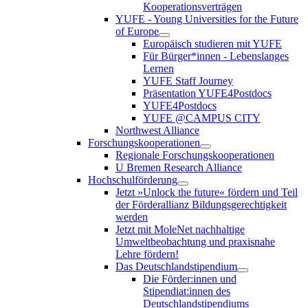
Kooperationsverträgen
YUFE - Young Universities for the Future
of Europe
Europäisch studieren mit YUFE
Für Bürger*innen - Lebenslanges
Lernen
YUFE Staff Journey
Präsentation YUFE4Postdocs
YUFE4Postdocs
YUFE @CAMPUS CITY
Northwest Alliance
Forschungskooperationen
Regionale Forschungskooperationen
U Bremen Research Alliance
Hochschulförderung
Jetzt »Unlock the future« fördern und Teil
der Förderallianz Bildungsgerechtigkeit
werden
Jetzt mit MoleNet nachhaltige
Umweltbeobachtung und praxisnahe
Lehre fördern!
Das Deutschlandstipendium
Die Förder:innen und
Stipendiat:innen des
Deutschlandstipendiums