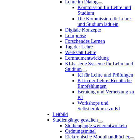
Lehre im Dialog
Kommission für Lehre und
Studium
Die Kommission für Lehre
und Studium lädt ein
Digitale Konzepte
Lehrpreise
Forschendes Lernen
Tag der Lehre
Werkstatt Lehre
Lernraumentwicklung
KI-basierte Systeme für Lehre und
Studium
KI für Lehre und Prüfungen
KI in der Lehre: Rechtliche
Empfehlungen
Beratung und Vernetzung zu
KI
Workshops und
Selbstlernkurse zu KI
Leitbild
Studiengänge gestalten
Studiengänge weiterentwickeln
Ordnungsmittel
Elektronische Modulhandbücher