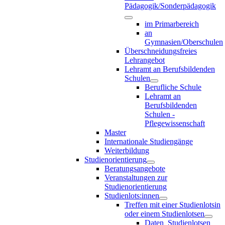
Pädagogik/Sonderpädagogik
im Primarbereich
an
Gymnasien/Oberschulen
Überschneidungsfreies
Lehrangebot
Lehramt an Berufsbildenden
Schulen
Berufliche Schule
Lehramt an
Berufsbildenden
Schulen -
Pflegewissenschaft
Master
Internationale Studiengänge
Weiterbildung
Studienorientierung
Beratungsangebote
Veranstaltungen zur
Studienorientierung
Studienlots:innen
Treffen mit einer Studienlotsin
oder einem Studienlotsen
Daten_Studienlotsen