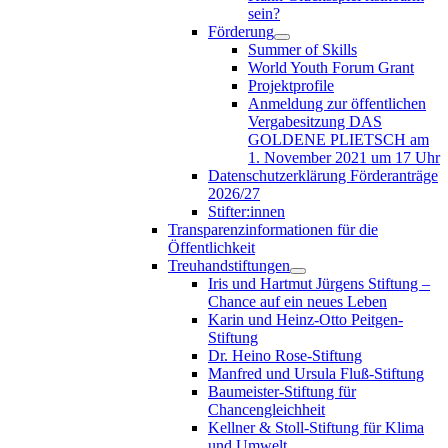
sein?
Förderung
Summer of Skills
World Youth Forum Grant
Projektprofile
Anmeldung zur öffentlichen
Vergabesitzung DAS
GOLDENE PLIETSCH am
1. November 2021 um 17 Uhr
Datenschutzerklärung Förderanträge
2026/27
Stifter:innen
Transparenzinformationen für die
Öffentlichkeit
Treuhandstiftungen
Iris und Hartmut Jürgens Stiftung –
Chance auf ein neues Leben
Karin und Heinz-Otto Peitgen-
Stiftung
Dr. Heino Rose-Stiftung
Manfred und Ursula Fluß-Stiftung
Baumeister-Stiftung für
Chancengleichheit
Kellner & Stoll-Stiftung für Klima
und Umwelt