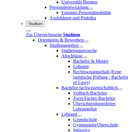
Universität Bremen
Personalentwicklung
Erasmus-Personalmobilität
Ausbildung und Praktika
Studium
Zur Übersichtsseite
Studium
Orientieren & Bewerben
Studienangebot
Studiengangssuche
Abschlüsse
Bachelor & Master
Lehramt
Rechtswissenschaft (Erste
juristische Prüfung / Bachelor
of Laws)
Bachelor fachwissenschaftlich
Vollfach-Bachelor
Zwei-Fächer-Bachelor
Überschneidungsfreies
Lehrangebot
Lehramt
Grundschule
Gymnasium/Oberschule
Inklusive