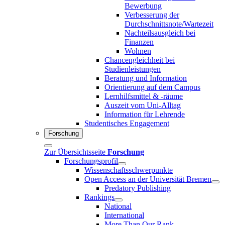
Bewerbung
Verbesserung der
Durchschnittsnote/Wartezeit
Nachteilsausgleich bei
Finanzen
Wohnen
Chancengleichheit bei
Studienleistungen
Beratung und Information
Orientierung auf dem Campus
Lernhilfsmittel & -räume
Auszeit vom Uni-Alltag
Information für Lehrende
Studentisches Engagement
Forschung
Zur Übersichtsseite
Forschung
Forschungsprofil
Wissenschaftsschwerpunkte
Open Access an der Universität Bremen
Predatory Publishing
Rankings
National
International
More Than Our Rank