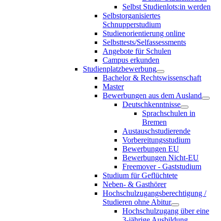
Selbst Studienlots:in werden
Selbstorganisiertes
Schnupperstudium
Studienorientierung online
Selbsttests/Selfassessments
Angebote für Schulen
Campus erkunden
Studienplatzbewerbung
Bachelor & Rechtswissenschaft
Master
Bewerbungen aus dem Ausland
Deutschkenntnisse
Sprachschulen in
Bremen
Austauschstudierende
Vorbereitungsstudium
Bewerbungen EU
Bewerbungen Nicht-EU
Freemover - Gaststudium
Studium für Geflüchtete
Neben- & Gasthörer
Hochschulzugangsberechtigung /
Studieren ohne Abitur
Hochschulzugang über eine
3-jährige Ausbildung