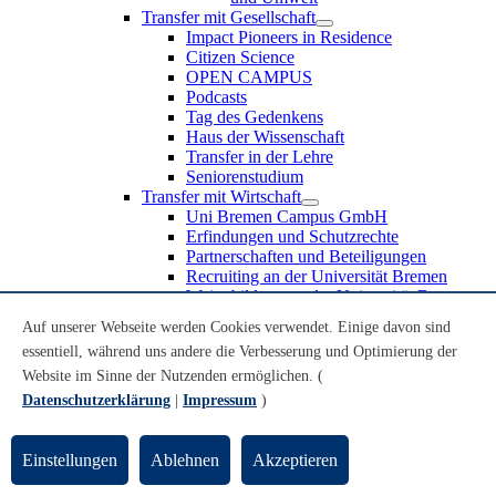
Transfer mit Gesellschaft
Impact Pioneers in Residence
Citizen Science
OPEN CAMPUS
Podcasts
Tag des Gedenkens
Haus der Wissenschaft
Transfer in der Lehre
Seniorenstudium
Transfer mit Wirtschaft
Uni Bremen Campus GmbH
Erfindungen und Schutzrechte
Partnerschaften und Beteiligungen
Recruiting an der Universität Bremen
Weiterbildung an der Universität Bremen
Transfer mit Schule
Auf unserer Webseite werden Cookies verwendet. Einige davon sind
Schülerinnen und Schüler
essentiell, während uns andere die Verbesserung und Optimierung der
MINT-Schnupperstudium
Schulklassen
Website im Sinne der Nutzenden ermöglichen. (
Lehrkräfte
Datenschutzerklärung
|
Impressum
)
Gründungsunterstützung
UniTransfer - Servicestelle für Transferaktivitäten
Einstellungen
Ablehnen
Akzeptieren
Transfermagazin der Universität Bremen
Transferpreis der Universität Bremen