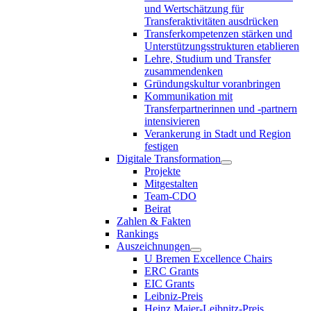
und Wertschätzung für
Transferaktivitäten ausdrücken
Transferkompetenzen stärken und
Unterstützungsstrukturen etablieren
Lehre, Studium und Transfer
zusammendenken
Gründungskultur voranbringen
Kommunikation mit
Transferpartnerinnen und -partnern
intensivieren
Verankerung in Stadt und Region
festigen
Digitale Transformation
Projekte
Mitgestalten
Team-CDO
Beirat
Zahlen & Fakten
Rankings
Auszeichnungen
U Bremen Excellence Chairs
ERC Grants
EIC Grants
Leibniz-Preis
Heinz Maier-Leibnitz-Preis