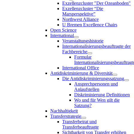
Exzellenzcluster "Der Ozeanboden"
Exzellenzcluster “Die
Marsperspektive”
Northwest Alliance
U Bremen Excellence Chairs
Open Science
International
Veranstaltungshistorie
Internationalisierungsbeauftragte der
Fachbereiche
Formular
Internationalisierungsbeauftragt
International Office
Antidiskriminierung & Diversität
Die Antidiskriminierungssatzung
Ansprechpersonen und
Anlaufstellen
Diskriminierung Definitionen
Wo und für Wen gilt die
Satzung?
Nachhaltigkeit
Transferstrategie
Transferbeirat und
Transferbeauftragte
Sichtbarkeit von Transfer erhöhen