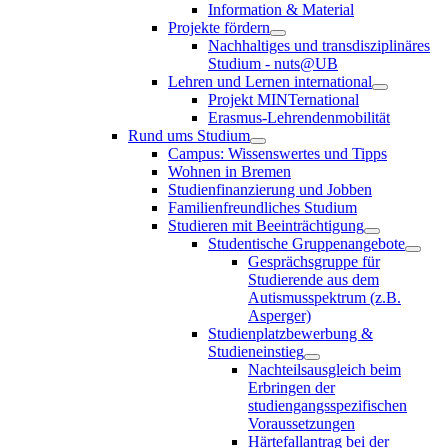
Information & Material
Projekte fördern
Nachhaltiges und transdisziplinäres
Studium - nuts@UB
Lehren und Lernen international
Projekt MINTernational
Erasmus-Lehrendenmobilität
Rund ums Studium
Campus: Wissenswertes und Tipps
Wohnen in Bremen
Studienfinanzierung und Jobben
Familienfreundliches Studium
Studieren mit Beeinträchtigung
Studentische Gruppenangebote
Gesprächsgruppe für
Studierende aus dem
Autismusspektrum (z.B.
Asperger)
Studienplatzbewerbung &
Studieneinstieg
Nachteilsausgleich beim
Erbringen der
studiengangsspezifischen
Voraussetzungen
Härtefallantrag bei der