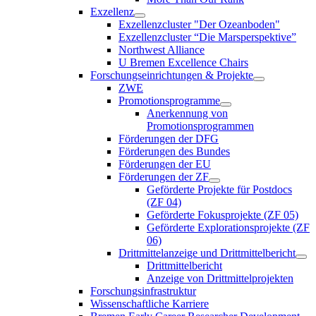
Exzellenz
Exzellenzcluster "Der Ozeanboden"
Exzellenzcluster “Die Marsperspektive”
Northwest Alliance
U Bremen Excellence Chairs
Forschungseinrichtungen & Projekte
ZWE
Promotionsprogramme
Anerkennung von
Promotionsprogrammen
Förderungen der DFG
Förderungen des Bundes
Förderungen der EU
Förderungen der ZF
Geförderte Projekte für Postdocs
(ZF 04)
Geförderte Fokusprojekte (ZF 05)
Geförderte Explorationsprojekte (ZF
06)
Drittmittelanzeige und Drittmittelbericht
Drittmittelbericht
Anzeige von Drittmittelprojekten
Forschungsinfrastruktur
Wissenschaftliche Karriere