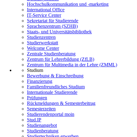
Hochschulkommunikation und -marketing
International Office
IT-Service Center
Sekretariat für Studierende
Sprachenzentrum (SZHB)
Staats- und Universitätsbibliothek
Studienzentren
Studierwerkstatt
Welcome Center
Zentrale Studienberatung
Zentrum für Lehrerbildung (ZfLB)
Zentrum für Multimedia in der Lehre (ZMML)
Studium
Bewerbung & Einschreibung
Finanzierung
Familienfreundliches Studium
Internationale Studierende
Prüfungen
Rückmeldungen & Semesterbeitrag
Semesterzeiten
Studierendenportal moin
Stud.IP
Studienangebot
Studienberatung
Studiertechniken erwerben