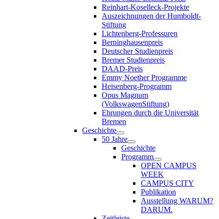
Reinhart-Koselleck-Projekte
Auszeichnungen der Humboldt-
Stiftung
Lichtenberg-Professuren
Berninghausenpreis
Deutscher Studienpreis
Bremer Studienpreis
DAAD-Preis
Emmy Noether Programme
Heisenberg-Programm
Opus Magnum
(VolkswagenStiftung)
Ehrungen durch die Universität
Bremen
Geschichte
50 Jahre
Geschichte
Programm
OPEN CAMPUS
WEEK
CAMPUS CITY
Publikation
Ausstellung WARUM?
DARUM.
Zeitleiste