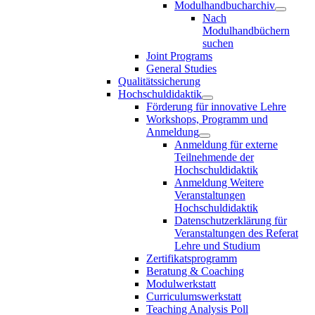
Modulhandbucharchiv
Nach
Modulhandbüchern
suchen
Joint Programs
General Studies
Qualitätssicherung
Hochschuldidaktik
Förderung für innovative Lehre
Workshops, Programm und
Anmeldung
Anmeldung für externe
Teilnehmende der
Hochschuldidaktik
Anmeldung Weitere
Veranstaltungen
Hochschuldidaktik
Datenschutzerklärung für
Veranstaltungen des Referat
Lehre und Studium
Zertifikatsprogramm
Beratung & Coaching
Modulwerkstatt
Curriculumswerkstatt
Teaching Analysis Poll