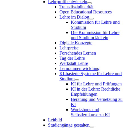
Lehrprofil entwickeln
Transdisziplinarität
Open Educational Resources
Lehre im Dialog
Kommission für Lehre und
Studium
Die Kommission für Lehre
und Studium lädt ein
Digitale Konzepte
Lehrpreise
Forschendes Lernen
Tag der Lehre
Werkstatt Lehre
Lernraumentwicklung
KI-basierte Systeme für Lehre und
Studium
KI für Lehre und Prüfungen
KI in der Lehre: Rechtliche
Empfehlungen
Beratung und Vernetzung zu
KI
Workshops und
Selbstlernkurse zu KI
Leitbild
Studiengänge gestalten