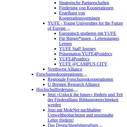
Strategische Partnerschaften
Förderung von Kooperationen
Erstellung von
Kooperationsverträgen
YUFE - Young Universities for the Future
of Europe
Europäisch studieren mit YUFE
Für Bürger*innen - Lebenslanges
Lernen
YUFE Staff Journey
Präsentation YUFE4Postdocs
YUFE4Postdocs
YUFE @CAMPUS CITY
Northwest Alliance
Forschungskooperationen
Regionale Forschungskooperationen
U Bremen Research Alliance
Hochschulförderung
Jetzt »Unlock the future« fördern und Teil
der Förderallianz Bildungsgerechtigkeit
werden
Jetzt mit MoleNet nachhaltige
Umweltbeobachtung und praxisnahe
Lehre fördern!
Das Deutschlandstipendium