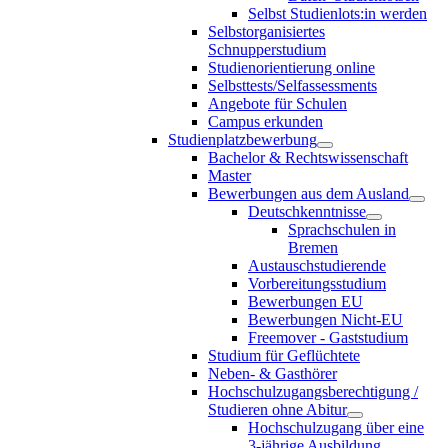
Selbst Studienlots:in werden
Selbstorganisiertes
Schnupperstudium
Studienorientierung online
Selbsttests/Selfassessments
Angebote für Schulen
Campus erkunden
Studienplatzbewerbung
Bachelor & Rechtswissenschaft
Master
Bewerbungen aus dem Ausland
Deutschkenntnisse
Sprachschulen in
Bremen
Austauschstudierende
Vorbereitungsstudium
Bewerbungen EU
Bewerbungen Nicht-EU
Freemover - Gaststudium
Studium für Geflüchtete
Neben- & Gasthörer
Hochschulzugangsberechtigung /
Studieren ohne Abitur
Hochschulzugang über eine
3-jährige Ausbildung