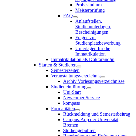
Probestudium
Meisterprüfung
FAQ
Anlaufstellen,
Studienunterlagen,
Bescheinigungen
Fragen zur
Studienplatzbewerbung
Unterlagen für die
Immatrikulation
Immatrikulation als Doktorand/in
Starten & Studieren
Semesterzeiten
Veranstaltungsverzeichnis
Archiv Vorlesungsverzeichnisse
Studieneinführung
Uni-Start
Newcomer Service
kompass
Formalitäten
Rückmeldung und Semesterbeitrag
Campus-App der Universität
Bremen
Studiengebühren
Beurlaubung und Befreiung vom