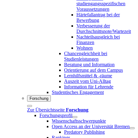
studiengangsspezifischen
Voraussetzungen
Härtefallantrag bei der
Bewerbung
Verbesserung der
Durchschnittsnote/Wartezeit
Nachteilsausgleich bei
Finanzen
Wohnen
Chancengleichheit bei
Studienleistungen
Beratung und Information
Orientierung auf dem Campus
Lernhilfsmittel & -räume
Auszeit vom Uni-Alltag
Information für Lehrende
Studentisches Engagement
Forschung
Zur Übersichtsseite
Forschung
Forschungsprofil
Wissenschaftsschwerpunkte
Open Access an der Universität Bremen
Predatory Publishing
Rankings