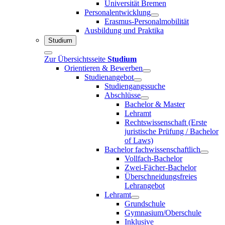
Universität Bremen
Personalentwicklung
Erasmus-Personalmobilität
Ausbildung und Praktika
Studium
Zur Übersichtsseite
Studium
Orientieren & Bewerben
Studienangebot
Studiengangssuche
Abschlüsse
Bachelor & Master
Lehramt
Rechtswissenschaft (Erste
juristische Prüfung / Bachelor
of Laws)
Bachelor fachwissenschaftlich
Vollfach-Bachelor
Zwei-Fächer-Bachelor
Überschneidungsfreies
Lehrangebot
Lehramt
Grundschule
Gymnasium/Oberschule
Inklusive