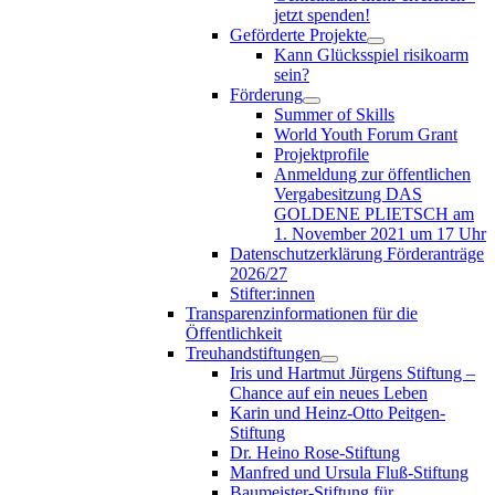
jetzt spenden!
Geförderte Projekte
Kann Glücksspiel risikoarm
sein?
Förderung
Summer of Skills
World Youth Forum Grant
Projektprofile
Anmeldung zur öffentlichen
Vergabesitzung DAS
GOLDENE PLIETSCH am
1. November 2021 um 17 Uhr
Datenschutzerklärung Förderanträge
2026/27
Stifter:innen
Transparenzinformationen für die
Öffentlichkeit
Treuhandstiftungen
Iris und Hartmut Jürgens Stiftung –
Chance auf ein neues Leben
Karin und Heinz-Otto Peitgen-
Stiftung
Dr. Heino Rose-Stiftung
Manfred und Ursula Fluß-Stiftung
Baumeister-Stiftung für