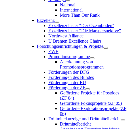
National
International
More Than Our Rank
Exzellenz
Exzellenzcluster "Der Ozeanboden"
Exzellenzcluster “Die Marsperspektive”
Northwest Alliance
U Bremen Excellence Chairs
Forschungseinrichtungen & Projekte
ZWE
Promotionsprogramme
Anerkennung von
Promotionsprogrammen
Förderungen der DFG
Förderungen des Bundes
Förderungen der EU
Förderungen der ZF
Geförderte Projekte für Postdocs
(ZF 04)
Geförderte Fokusprojekte (ZF 05)
Geförderte Explorationsprojekte (ZF
06)
Drittmittelanzeige und Drittmittelbericht
Drittmittelbericht