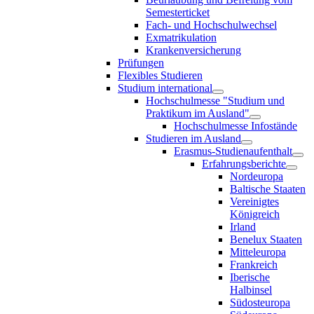
Semesterticket
Fach- und Hochschulwechsel
Exmatrikulation
Krankenversicherung
Prüfungen
Flexibles Studieren
Studium international
Hochschulmesse "Studium und
Praktikum im Ausland"
Hochschulmesse Infostände
Studieren im Ausland
Erasmus-Studienaufenthalt
Erfahrungsberichte
Nordeuropa
Baltische Staaten
Vereinigtes
Königreich
Irland
Benelux Staaten
Mitteleuropa
Frankreich
Iberische
Halbinsel
Südosteuropa