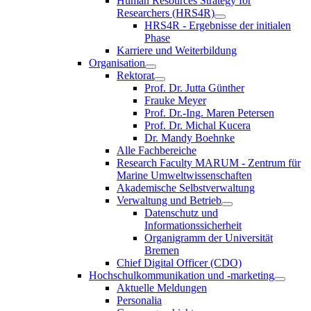
Human Resources Strategy for
Researchers (HRS4R)
HRS4R - Ergebnisse der initialen
Phase
Karriere und Weiterbildung
Organisation
Rektorat
Prof. Dr. Jutta Günther
Frauke Meyer
Prof. Dr.-Ing. Maren Petersen
Prof. Dr. Michal Kucera
Dr. Mandy Boehnke
Alle Fachbereiche
Research Faculty MARUM - Zentrum für
Marine Umweltwissenschaften
Akademische Selbstverwaltung
Verwaltung und Betrieb
Datenschutz und
Informationssicherheit
Organigramm der Universität
Bremen
Chief Digital Officer (CDO)
Hochschulkommunikation und -marketing
Aktuelle Meldungen
Personalia