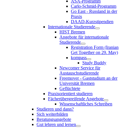
ASA-Programm
Carlo-Schmid-Programm
Go East - Russland in der
Praxis
DAAD-Kurzstipendien
Internationale Studierende
HIST Bremen
Angebote für internationale
Studierende
Registration Form (Iranian
Get Together on 29. May)
kompass
Study Buddy
Newcomer Service für
Austauschstudierende
Freemover - Gaststudium an der
Universität Bremen
Geflüchtete
Praxisorientiert studieren
Fächerübergreifende Angebote
Wissenschaftliches Schreiben
Studieren und dann?
Sich weiterbilden
Beratungsangebote
Gut lehren und lernen