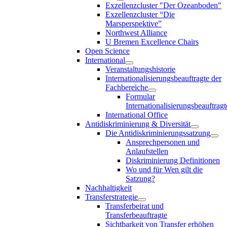
Exzellenzcluster "Der Ozeanboden"
Exzellenzcluster “Die
Marsperspektive”
Northwest Alliance
U Bremen Excellence Chairs
Open Science
International
Veranstaltungshistorie
Internationalisierungsbeauftragte der
Fachbereiche
Formular
Internationalisierungsbeauftragt
International Office
Antidiskriminierung & Diversität
Die Antidiskriminierungssatzung
Ansprechpersonen und
Anlaufstellen
Diskriminierung Definitionen
Wo und für Wen gilt die
Satzung?
Nachhaltigkeit
Transferstrategie
Transferbeirat und
Transferbeauftragte
Sichtbarkeit von Transfer erhöhen