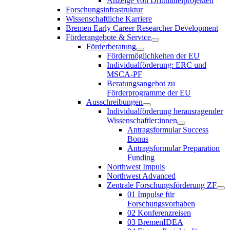
Anzeige von Drittmittelprojekten
Forschungsinfrastruktur
Wissenschaftliche Karriere
Bremen Early Career Researcher Development
Förderangebote & Service
Förderberatung
Fördermöglichkeiten der EU
Individualförderung: ERC und
MSCA-PF
Beratungsangebot zu
Förderprogramme der EU
Ausschreibungen
Individualförderung herausragender
Wissenschaftler:innen
Antragsformular Success
Bonus
Antragsformular Preparation
Funding
Northwest Impuls
Northwest Advanced
Zentrale Forschungsförderung ZF
01 Impulse für
Forschungsvorhaben
02 Konferenzreisen
03 BremenIDEA