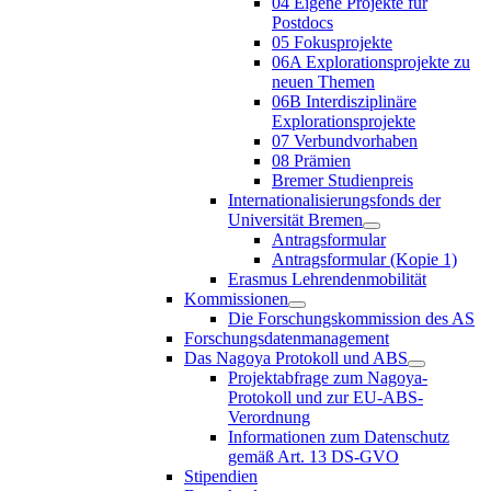
04 Eigene Projekte für
Postdocs
05 Fokusprojekte
06A Explorationsprojekte zu
neuen Themen
06B Interdisziplinäre
Explorationsprojekte
07 Verbundvorhaben
08 Prämien
Bremer Studienpreis
Internationalisierungsfonds der
Universität Bremen
Antragsformular
Antragsformular (Kopie 1)
Erasmus Lehrendenmobilität
Kommissionen
Die Forschungskommission des AS
Forschungsdatenmanagement
Das Nagoya Protokoll und ABS
Projektabfrage zum Nagoya-
Protokoll und zur EU-ABS-
Verordnung
Informationen zum Datenschutz
gemäß Art. 13 DS-GVO
Stipendien