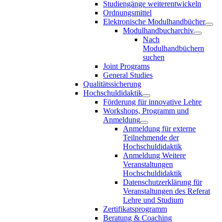
Studiengänge weiterentwickeln
Ordnungsmittel
Elektronische Modulhandbücher
Modulhandbucharchiv
Nach
Modulhandbüchern
suchen
Joint Programs
General Studies
Qualitätssicherung
Hochschuldidaktik
Förderung für innovative Lehre
Workshops, Programm und
Anmeldung
Anmeldung für externe
Teilnehmende der
Hochschuldidaktik
Anmeldung Weitere
Veranstaltungen
Hochschuldidaktik
Datenschutzerklärung für
Veranstaltungen des Referat
Lehre und Studium
Zertifikatsprogramm
Beratung & Coaching