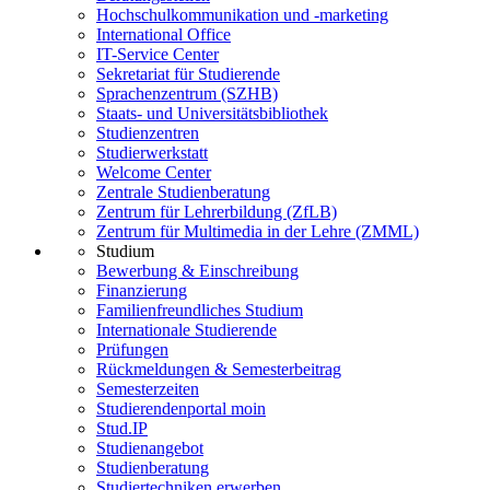
Hochschulkommunikation und -marketing
International Office
IT-Service Center
Sekretariat für Studierende
Sprachenzentrum (SZHB)
Staats- und Universitätsbibliothek
Studienzentren
Studierwerkstatt
Welcome Center
Zentrale Studienberatung
Zentrum für Lehrerbildung (ZfLB)
Zentrum für Multimedia in der Lehre (ZMML)
Studium
Bewerbung & Einschreibung
Finanzierung
Familienfreundliches Studium
Internationale Studierende
Prüfungen
Rückmeldungen & Semesterbeitrag
Semesterzeiten
Studierendenportal moin
Stud.IP
Studienangebot
Studienberatung
Studiertechniken erwerben