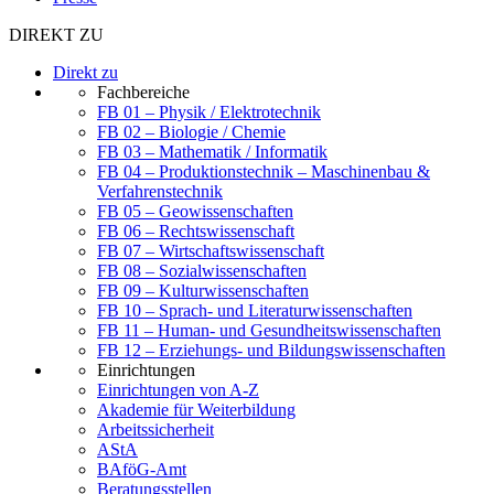
DIREKT ZU
Direkt zu
Fachbereiche
FB 01 – Physik / Elektrotechnik
FB 02 – Biologie / Chemie
FB 03 – Mathematik / Informatik
FB 04 – Produktionstechnik – Maschinenbau &
Verfahrenstechnik
FB 05 – Geowissenschaften
FB 06 – Rechtswissenschaft
FB 07 – Wirtschaftswissenschaft
FB 08 – Sozialwissenschaften
FB 09 – Kulturwissenschaften
FB 10 – Sprach- und Literaturwissenschaften
FB 11 – Human- und Gesundheitswissenschaften
FB 12 – Erziehungs- und Bildungswissenschaften
Einrichtungen
Einrichtungen von A-Z
Akademie für Weiterbildung
Arbeitssicherheit
AStA
BAföG-Amt
Beratungsstellen