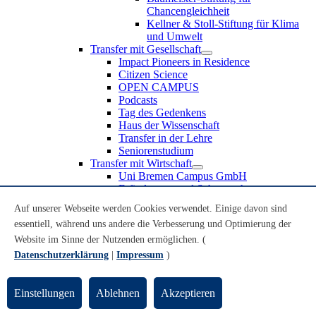
Chancengleichheit
Kellner & Stoll-Stiftung für Klima
und Umwelt
Transfer mit Gesellschaft
Impact Pioneers in Residence
Citizen Science
OPEN CAMPUS
Podcasts
Tag des Gedenkens
Haus der Wissenschaft
Transfer in der Lehre
Seniorenstudium
Transfer mit Wirtschaft
Uni Bremen Campus GmbH
Erfindungen und Schutzrechte
Partnerschaften und Beteiligungen
Auf unserer Webseite werden Cookies verwendet. Einige davon sind
Recruiting an der Universität Bremen
essentiell, während uns andere die Verbesserung und Optimierung der
Weiterbildung an der Universität Bremen
Transfer mit Schule
Website im Sinne der Nutzenden ermöglichen. (
Schülerinnen und Schüler
Datenschutzerklärung
|
Impressum
)
MINT-Schnupperstudium
Schulklassen
Lehrkräfte
Einstellungen
Ablehnen
Akzeptieren
Gründungsunterstützung
UniTransfer - Servicestelle für Transferaktivitäten