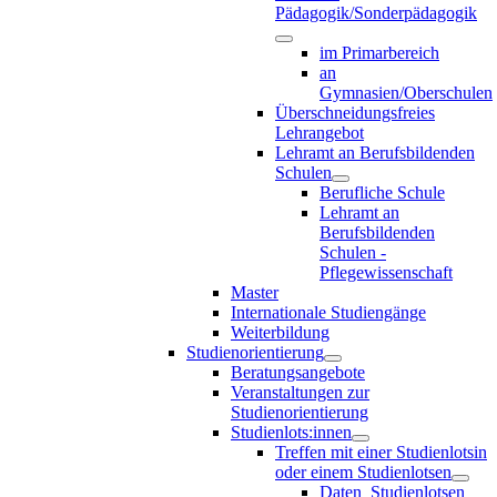
Pädagogik/Sonderpädagogik
im Primarbereich
an
Gymnasien/Oberschulen
Überschneidungsfreies
Lehrangebot
Lehramt an Berufsbildenden
Schulen
Berufliche Schule
Lehramt an
Berufsbildenden
Schulen -
Pflegewissenschaft
Master
Internationale Studiengänge
Weiterbildung
Studienorientierung
Beratungsangebote
Veranstaltungen zur
Studienorientierung
Studienlots:innen
Treffen mit einer Studienlotsin
oder einem Studienlotsen
Daten_Studienlotsen