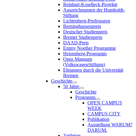
Reinhart-Koselleck-Projekte
Auszeichnungen der Humboldt-
Stiftung
Lichtenberg-Professuren
Berninghausenpreis
Deutscher Studienpreis
Bremer Studienpreis
DAAD-Preis
Emmy Noether Programme
Heisenberg-Programm
Opus Magnum
(VolkswagenStiftung)
Ehrungen durch die Universität
Bremen
Geschichte
50 Jahre
Geschichte
Programm
OPEN CAMPUS
WEEK
CAMPUS CITY
Publikation
Ausstellung WARUM?
DARUM.
Zeitleiste