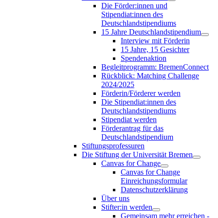
Die Förder:innen und
Stipendiat:innen des
Deutschlandstipendiums
15 Jahre Deutschlandstipendium
Interview mit Förderin
15 Jahre, 15 Gesichter
Spendenaktion
Begleitprogramm: BremenConnect
Rückblick: Matching Challenge
2024/2025
Förderin/Förderer werden
Die Stipendiat:innen des
Deutschlandstipendiums
Stipendiat werden
Förderantrag für das
Deutschlandstipendium
Stiftungsprofessuren
Die Stiftung der Universität Bremen
Canvas for Change
Canvas for Change
Einreichungsformular
Datenschutzerklärung
Über uns
Stifter:in werden
Gemeinsam mehr erreichen -