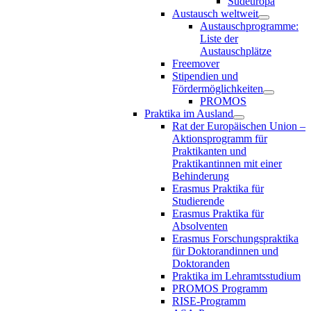
Südeuropa
Austausch weltweit
Austauschprogramme:
Liste der
Austauschplätze
Freemover
Stipendien und
Fördermöglichkeiten
PROMOS
Praktika im Ausland
Rat der Europäischen Union –
Aktionsprogramm für
Praktikanten und
Praktikantinnen mit einer
Behinderung
Erasmus Praktika für
Studierende
Erasmus Praktika für
Absolventen
Erasmus Forschungspraktika
für Doktorandinnen und
Doktoranden
Praktika im Lehramtsstudium
PROMOS Programm
RISE-Programm