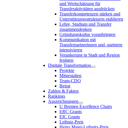
und Wertschätzung für
Transferaktivitäten ausdrücken
Transferkompetenzen stärken und
Unterstützungsstrukturen etablieren
Lehre, Studium und Transfer
zusammendenken
Gründungskultur voranbringen
Kommunikation mit
Transferpartnerinnen und -partnern
intensivieren
Verankerung in Stadt und Region
festigen
Digitale Transformation
Projekte
Mitgestalten
Team-CDO
Beirat
Zahlen & Fakten
Rankings
Auszeichnungen
U Bremen Excellence Chairs
ERC Grants
EIC Grants
Leibniz-Preis
Heinz Maier-Leibnitz-Preis