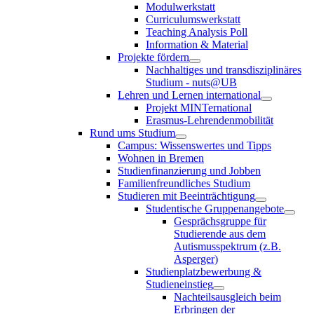
Modulwerkstatt
Curriculumswerkstatt
Teaching Analysis Poll
Information & Material
Projekte fördern
Nachhaltiges und transdisziplinäres
Studium - nuts@UB
Lehren und Lernen international
Projekt MINTernational
Erasmus-Lehrendenmobilität
Rund ums Studium
Campus: Wissenswertes und Tipps
Wohnen in Bremen
Studienfinanzierung und Jobben
Familienfreundliches Studium
Studieren mit Beeinträchtigung
Studentische Gruppenangebote
Gesprächsgruppe für
Studierende aus dem
Autismusspektrum (z.B.
Asperger)
Studienplatzbewerbung &
Studieneinstieg
Nachteilsausgleich beim
Erbringen der