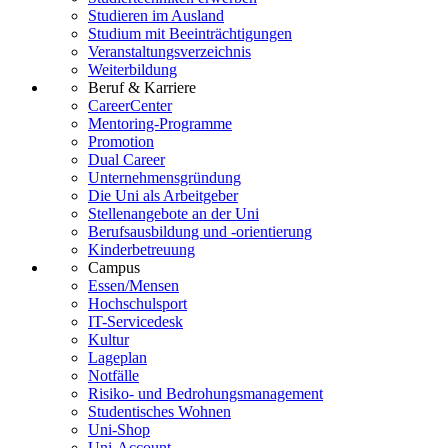
Studieren im Ausland
Studium mit Beeinträchtigungen
Veranstaltungsverzeichnis
Weiterbildung
Beruf & Karriere
CareerCenter
Mentoring-Programme
Promotion
Dual Career
Unternehmensgründung
Die Uni als Arbeitgeber
Stellenangebote an der Uni
Berufsausbildung und -orientierung
Kinderbetreuung
Campus
Essen/Mensen
Hochschulsport
IT-Servicedesk
Kultur
Lageplan
Notfälle
Risiko- und Bedrohungsmanagement
Studentisches Wohnen
Uni-Shop
Uni-Account