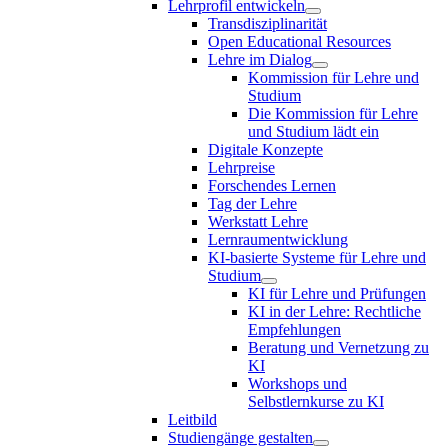
Lehrprofil entwickeln
Transdisziplinarität
Open Educational Resources
Lehre im Dialog
Kommission für Lehre und
Studium
Die Kommission für Lehre
und Studium lädt ein
Digitale Konzepte
Lehrpreise
Forschendes Lernen
Tag der Lehre
Werkstatt Lehre
Lernraumentwicklung
KI-basierte Systeme für Lehre und
Studium
KI für Lehre und Prüfungen
KI in der Lehre: Rechtliche
Empfehlungen
Beratung und Vernetzung zu
KI
Workshops und
Selbstlernkurse zu KI
Leitbild
Studiengänge gestalten