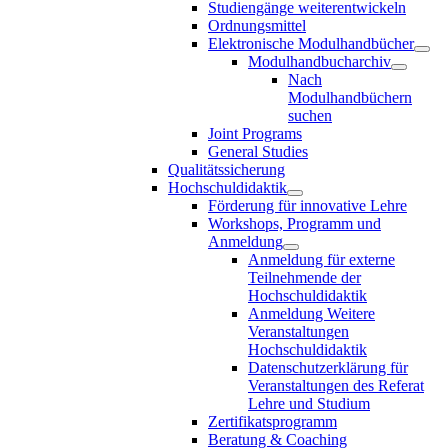
Studiengänge weiterentwickeln
Ordnungsmittel
Elektronische Modulhandbücher
Modulhandbucharchiv
Nach
Modulhandbüchern
suchen
Joint Programs
General Studies
Qualitätssicherung
Hochschuldidaktik
Förderung für innovative Lehre
Workshops, Programm und
Anmeldung
Anmeldung für externe
Teilnehmende der
Hochschuldidaktik
Anmeldung Weitere
Veranstaltungen
Hochschuldidaktik
Datenschutzerklärung für
Veranstaltungen des Referat
Lehre und Studium
Zertifikatsprogramm
Beratung & Coaching