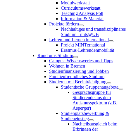
Modulwerkstatt
Curriculumswerkstatt
Teaching Analysis Poll
Information & Material
Projekte fördern
Nachhaltiges und transdisziplinäres
Studium - nuts@UB
Lehren und Lernen international
Projekt MINTernational
Erasmus-Lehrendenmobilität
Rund ums Studium
Campus: Wissenswertes und Tipps
Wohnen in Bremen
Studienfinanzierung und Jobben
Familienfreundliches Studium
Studieren mit Beeinträchtigung
Studentische Gruppenangebote
Gesprächsgruppe für
Studierende aus dem
Autismusspektrum (z.B.
Asperger)
Studienplatzbewerbung &
Studieneinstieg
Nachteilsausgleich beim
Erbringen der