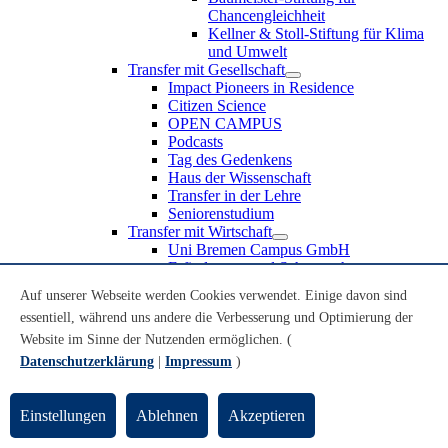
Chancengleichheit
Kellner & Stoll-Stiftung für Klima
und Umwelt
Transfer mit Gesellschaft
Impact Pioneers in Residence
Citizen Science
OPEN CAMPUS
Podcasts
Tag des Gedenkens
Haus der Wissenschaft
Transfer in der Lehre
Seniorenstudium
Transfer mit Wirtschaft
Uni Bremen Campus GmbH
Erfindungen und Schutzrechte
Partnerschaften und Beteiligungen
Auf unserer Webseite werden Cookies verwendet. Einige davon sind
Recruiting an der Universität Bremen
essentiell, während uns andere die Verbesserung und Optimierung der
Weiterbildung an der Universität Bremen
Transfer mit Schule
Website im Sinne der Nutzenden ermöglichen. (
Schülerinnen und Schüler
Datenschutzerklärung
|
Impressum
)
MINT-Schnupperstudium
Schulklassen
Lehrkräfte
Einstellungen
Ablehnen
Akzeptieren
Gründungsunterstützung
UniTransfer - Servicestelle für Transferaktivitäten