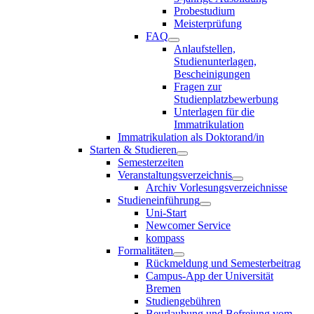
Probestudium
Meisterprüfung
FAQ
Anlaufstellen,
Studienunterlagen,
Bescheinigungen
Fragen zur
Studienplatzbewerbung
Unterlagen für die
Immatrikulation
Immatrikulation als Doktorand/in
Starten & Studieren
Semesterzeiten
Veranstaltungsverzeichnis
Archiv Vorlesungsverzeichnisse
Studieneinführung
Uni-Start
Newcomer Service
kompass
Formalitäten
Rückmeldung und Semesterbeitrag
Campus-App der Universität
Bremen
Studiengebühren
Beurlaubung und Befreiung vom