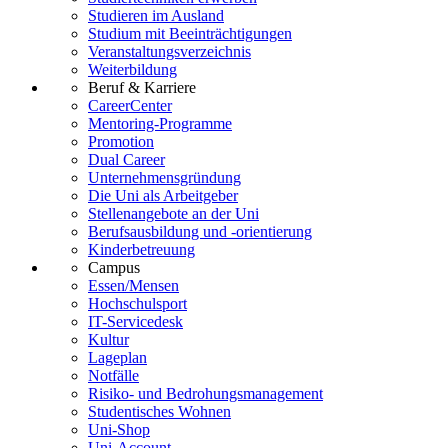
Studieren im Ausland
Studium mit Beeinträchtigungen
Veranstaltungsverzeichnis
Weiterbildung
Beruf & Karriere
CareerCenter
Mentoring-Programme
Promotion
Dual Career
Unternehmensgründung
Die Uni als Arbeitgeber
Stellenangebote an der Uni
Berufsausbildung und -orientierung
Kinderbetreuung
Campus
Essen/Mensen
Hochschulsport
IT-Servicedesk
Kultur
Lageplan
Notfälle
Risiko- und Bedrohungsmanagement
Studentisches Wohnen
Uni-Shop
Uni-Account