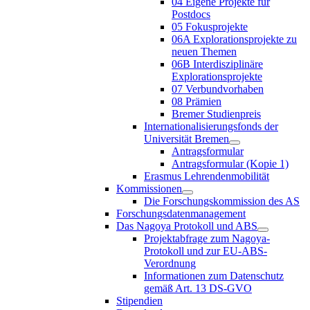
04 Eigene Projekte für
Postdocs
05 Fokusprojekte
06A Explorationsprojekte zu
neuen Themen
06B Interdisziplinäre
Explorationsprojekte
07 Verbundvorhaben
08 Prämien
Bremer Studienpreis
Internationalisierungsfonds der
Universität Bremen
Antragsformular
Antragsformular (Kopie 1)
Erasmus Lehrendenmobilität
Kommissionen
Die Forschungskommission des AS
Forschungsdatenmanagement
Das Nagoya Protokoll und ABS
Projektabfrage zum Nagoya-
Protokoll und zur EU-ABS-
Verordnung
Informationen zum Datenschutz
gemäß Art. 13 DS-GVO
Stipendien