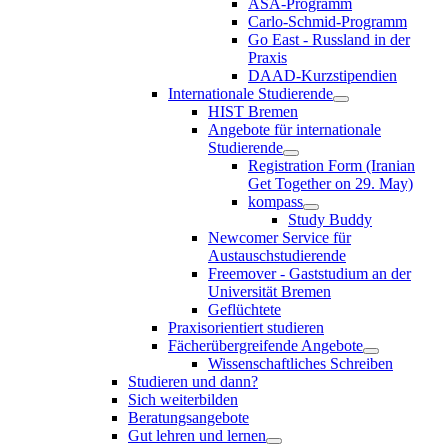
ASA-Programm
Carlo-Schmid-Programm
Go East - Russland in der
Praxis
DAAD-Kurzstipendien
Internationale Studierende
HIST Bremen
Angebote für internationale
Studierende
Registration Form (Iranian
Get Together on 29. May)
kompass
Study Buddy
Newcomer Service für
Austauschstudierende
Freemover - Gaststudium an der
Universität Bremen
Geflüchtete
Praxisorientiert studieren
Fächerübergreifende Angebote
Wissenschaftliches Schreiben
Studieren und dann?
Sich weiterbilden
Beratungsangebote
Gut lehren und lernen