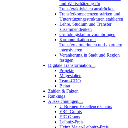
und Wertschätzung für
Transferaktivitäten ausdrücken
Transferkompetenzen stärken und
Unterstützungsstrukturen etablieren
Lehre, Studium und Transfer
zusammendenken
Gründungskultur voranbringen
Kommunikation mit
Transferpartnerinnen und -partnern
intensivieren
Verankerung in Stadt und Region
festigen
Digitale Transformation
Projekte
Mitgestalten
Team-CDO
Beirat
Zahlen & Fakten
Rankings
Auszeichnungen
U Bremen Excellence Chairs
ERC Grants
EIC Grants
Leibniz-Preis
Heinz Maier-Leibnitz-Preis