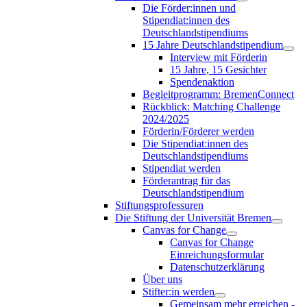
Die Förder:innen und
Stipendiat:innen des
Deutschlandstipendiums
15 Jahre Deutschlandstipendium
Interview mit Förderin
15 Jahre, 15 Gesichter
Spendenaktion
Begleitprogramm: BremenConnect
Rückblick: Matching Challenge
2024/2025
Förderin/Förderer werden
Die Stipendiat:innen des
Deutschlandstipendiums
Stipendiat werden
Förderantrag für das
Deutschlandstipendium
Stiftungsprofessuren
Die Stiftung der Universität Bremen
Canvas for Change
Canvas for Change
Einreichungsformular
Datenschutzerklärung
Über uns
Stifter:in werden
Gemeinsam mehr erreichen -