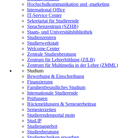
Hochschulkommunikation und -marketing
International Office
IT-Service Center
Sekretariat für Studierende
Sprachenzentrum (SZHB)
Staats- und Universitätsbibliothek
Studienzentren
Studierwerkstatt
Welcome Center
Zentrale Studienberatung
Zentrum für Lehrerbildung (ZfLB)
Zentrum für Multimedia in der Lehre (ZMML)
Studium
Bewerbung & Einschreibung
Finanzierung
Familienfreundliches Studium
Internationale Studierende
Prüfungen
Rückmeldungen & Semesterbeitrag
Semesterzeiten
Studierendenportal moin
Stud.IP
Studienangebot
Studienberatung
Studiertechniken erwerben