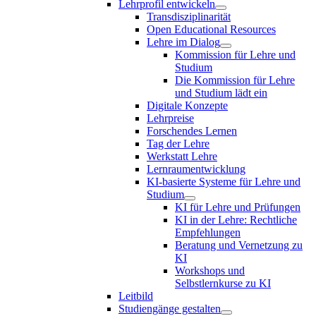
Lehrprofil entwickeln
Transdisziplinarität
Open Educational Resources
Lehre im Dialog
Kommission für Lehre und
Studium
Die Kommission für Lehre
und Studium lädt ein
Digitale Konzepte
Lehrpreise
Forschendes Lernen
Tag der Lehre
Werkstatt Lehre
Lernraumentwicklung
KI-basierte Systeme für Lehre und
Studium
KI für Lehre und Prüfungen
KI in der Lehre: Rechtliche
Empfehlungen
Beratung und Vernetzung zu
KI
Workshops und
Selbstlernkurse zu KI
Leitbild
Studiengänge gestalten