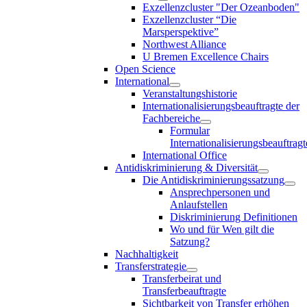
Exzellenzcluster "Der Ozeanboden"
Exzellenzcluster “Die
Marsperspektive”
Northwest Alliance
U Bremen Excellence Chairs
Open Science
International
Veranstaltungshistorie
Internationalisierungsbeauftragte der
Fachbereiche
Formular
Internationalisierungsbeauftragt
International Office
Antidiskriminierung & Diversität
Die Antidiskriminierungssatzung
Ansprechpersonen und
Anlaufstellen
Diskriminierung Definitionen
Wo und für Wen gilt die
Satzung?
Nachhaltigkeit
Transferstrategie
Transferbeirat und
Transferbeauftragte
Sichtbarkeit von Transfer erhöhen