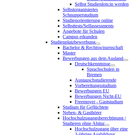
Selbst Studienlots:in werden
Selbstorganisiertes
Schnupperstudium
Studienorientierung online
Selbsttests/Selfassessments
Angebote für Schulen
Campus erkunden
Studienplatzbewerbung
Bachelor & Rechtswissenschaft
Master
Bewerbungen aus dem Ausland
Deutschkenntnisse
Sprachschulen in
Bremen
Austauschstudierende
Vorbereitungsstudium
Bewerbungen EU
Bewerbungen Nicht-EU
Freemover - Gaststudium
Studium für Geflüchtete
Neben- & Gasthörer
Hochschulzugangsberechtigung /
Studieren ohne Abitur
Hochschulzugang über eine
3-jährige Ausbildung