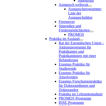
Südeuropa
Austausch weltweit
Austauschprogramme:
Liste der
Austauschplätze
Freemover
Stipendien und
Fördermöglichkeiten
PROMOS
Praktika im Ausland
Rat der Europäischen Union –
Aktionsprogramm für
Praktikanten und
Praktikantinnen mit einer
Behinderung
Erasmus Praktika für
Studierende
Erasmus Praktika für
Absolventen
Erasmus Forschungspraktika
für Doktorandinnen und
Doktoranden
Praktika im Lehramtsstudium
PROMOS Programm
RISE-Programm