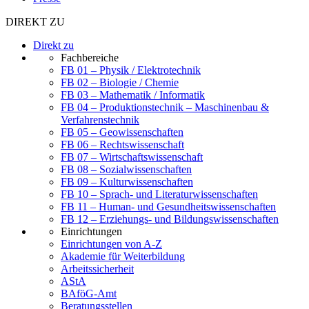
DIREKT ZU
Direkt zu
Fachbereiche
FB 01 – Physik / Elektrotechnik
FB 02 – Biologie / Chemie
FB 03 – Mathematik / Informatik
FB 04 – Produktionstechnik – Maschinenbau &
Verfahrenstechnik
FB 05 – Geowissenschaften
FB 06 – Rechtswissenschaft
FB 07 – Wirtschaftswissenschaft
FB 08 – Sozialwissenschaften
FB 09 – Kulturwissenschaften
FB 10 – Sprach- und Literaturwissenschaften
FB 11 – Human- und Gesundheitswissenschaften
FB 12 – Erziehungs- und Bildungswissenschaften
Einrichtungen
Einrichtungen von A-Z
Akademie für Weiterbildung
Arbeitssicherheit
AStA
BAföG-Amt
Beratungsstellen