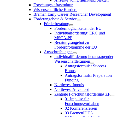
Anzeige von Drittmittelprojekten
Forschungsinfrastruktur
Wissenschaftliche Karriere
Bremen Early Career Researcher Development
Förderangebote & Service
Förderberatung
Fördermöglichkeiten der EU
Individualförderung: ERC und
MSCA-PF
Beratungsangebot zu
Förderprogramme der EU
Ausschreibungen
Individualförderung herausragender
Wissenschaftler:innen
Antragsformular Success
Bonus
Antragsformular Preparation
Funding
Northwest Impuls
Northwest Advanced
Zentrale Forschungsförderung ZF
01 Impulse für
Forschungsvorhaben
02 Konferenzreisen
03 BremenIDEA