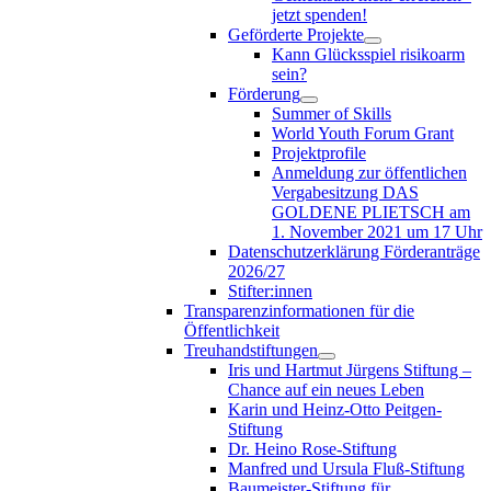
jetzt spenden!
Geförderte Projekte
Kann Glücksspiel risikoarm
sein?
Förderung
Summer of Skills
World Youth Forum Grant
Projektprofile
Anmeldung zur öffentlichen
Vergabesitzung DAS
GOLDENE PLIETSCH am
1. November 2021 um 17 Uhr
Datenschutzerklärung Förderanträge
2026/27
Stifter:innen
Transparenzinformationen für die
Öffentlichkeit
Treuhandstiftungen
Iris und Hartmut Jürgens Stiftung –
Chance auf ein neues Leben
Karin und Heinz-Otto Peitgen-
Stiftung
Dr. Heino Rose-Stiftung
Manfred und Ursula Fluß-Stiftung
Baumeister-Stiftung für