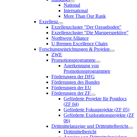
National
International
More Than Our Rank
Exzellenz
Exzellenzcluster "Der Ozeanboden"
Exzellenzcluster “Die Marsperspektive”
Northwest Alliance
U Bremen Excellence Chairs
Forschungseinrichtungen & Projekte
ZWE
Promotionsprogramme
Anerkennung von
Promotionsprogrammen
Förderungen der DFG
Förderungen des Bundes
Förderungen der EU
Förderungen der ZF
Geförderte Projekte für Postdocs
(ZF 04)
Geförderte Fokusprojekte (ZF 05)
Geförderte Explorationsprojekte (ZF
06)
Drittmittelanzeige und Drittmittelbericht
Drittmittelbericht