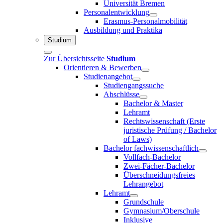
Universität Bremen
Personalentwicklung
Erasmus-Personalmobilität
Ausbildung und Praktika
Studium
Zur Übersichtsseite
Studium
Orientieren & Bewerben
Studienangebot
Studiengangssuche
Abschlüsse
Bachelor & Master
Lehramt
Rechtswissenschaft (Erste
juristische Prüfung / Bachelor
of Laws)
Bachelor fachwissenschaftlich
Vollfach-Bachelor
Zwei-Fächer-Bachelor
Überschneidungsfreies
Lehrangebot
Lehramt
Grundschule
Gymnasium/Oberschule
Inklusive