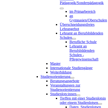
Pädagogik/Sonderpädagogik
im Primarbereich
an
Gymnasien/Oberschulen
Überschneidungsfreies
Lehrangebot
Lehramt an Berufsbildenden
Schulen
Berufliche Schule
Lehramt an
Berufsbildenden
Schulen -
Pflegewissenschaft
Master
Internationale Studiengänge
Weiterbildung
Studienorientierung
Beratungsangebote
Veranstaltungen zur
Studienorientierung
Studienlots:innen
Treffen mit einer Studienlotsin
oder einem Studienlotsen
Daten_Studienlotsen