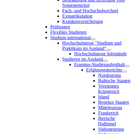
Semesterticket
Fach- und Hochschulwechsel
Exmatrikulation
Krankenversicherung
Prüfungen
Flexibles Studieren
Studium international
Hochschulmesse "Studium und
Praktikum im Ausland"
Hochschulmesse Infostände
Studieren im Ausland
Erasmus-Studienaufenthalt
Erfahrungsberichte
Nordeuropa
Baltische Staaten
Vereinigtes
Königreich
Irland
Benelux Staaten
Mitteleuropa
Frankreich
Iberische
Halbinsel
Südosteuropa