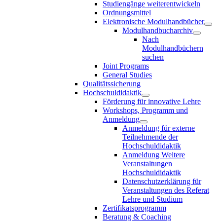
Studiengänge weiterentwickeln
Ordnungsmittel
Elektronische Modulhandbücher
Modulhandbucharchiv
Nach
Modulhandbüchern
suchen
Joint Programs
General Studies
Qualitätssicherung
Hochschuldidaktik
Förderung für innovative Lehre
Workshops, Programm und
Anmeldung
Anmeldung für externe
Teilnehmende der
Hochschuldidaktik
Anmeldung Weitere
Veranstaltungen
Hochschuldidaktik
Datenschutzerklärung für
Veranstaltungen des Referat
Lehre und Studium
Zertifikatsprogramm
Beratung & Coaching