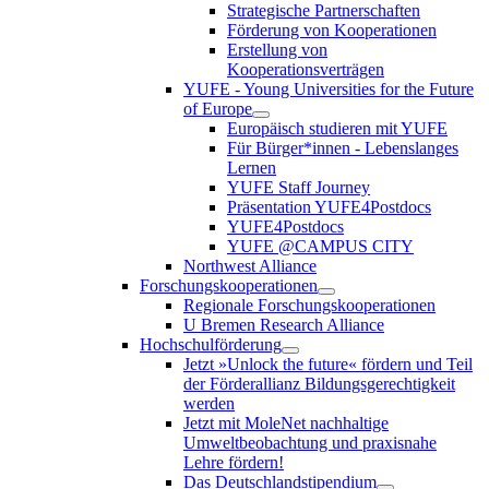
Strategische Partnerschaften
Förderung von Kooperationen
Erstellung von
Kooperationsverträgen
YUFE - Young Universities for the Future
of Europe
Europäisch studieren mit YUFE
Für Bürger*innen - Lebenslanges
Lernen
YUFE Staff Journey
Präsentation YUFE4Postdocs
YUFE4Postdocs
YUFE @CAMPUS CITY
Northwest Alliance
Forschungskooperationen
Regionale Forschungskooperationen
U Bremen Research Alliance
Hochschulförderung
Jetzt »Unlock the future« fördern und Teil
der Förderallianz Bildungsgerechtigkeit
werden
Jetzt mit MoleNet nachhaltige
Umweltbeobachtung und praxisnahe
Lehre fördern!
Das Deutschlandstipendium