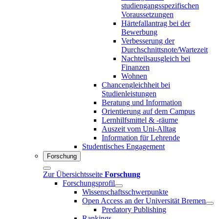
studiengangsspezifischen
Voraussetzungen
Härtefallantrag bei der
Bewerbung
Verbesserung der
Durchschnittsnote/Wartezeit
Nachteilsausgleich bei
Finanzen
Wohnen
Chancengleichheit bei
Studienleistungen
Beratung und Information
Orientierung auf dem Campus
Lernhilfsmittel & -räume
Auszeit vom Uni-Alltag
Information für Lehrende
Studentisches Engagement
Forschung
Zur Übersichtsseite
Forschung
Forschungsprofil
Wissenschaftsschwerpunkte
Open Access an der Universität Bremen
Predatory Publishing
Rankings