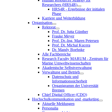
Human Resources Strategy for
Researchers (HRS4R)
HRS4R - Ergebnisse der initialen
Phase
Karriere und Weiterbildung
Organisation
Rektorat
Prof. Dr. Jutta Günther
Frauke Meyer
Prof. Dr.-Ing. Maren Petersen
Prof. Dr. Michal Kucera
Dr. Mandy Boehnke
Alle Fachbereiche
Research Faculty MARUM - Zentrum für
Marine Umweltwissenschaften
Akademische Selbstverwaltung
Verwaltung und Betrieb
Datenschutz und
Informationssicherheit
Organigramm der Universität
Bremen
Chief Digital Officer (CDO)
Hochschulkommunikation und -marketing
Aktuelle Meldungen
Personalia