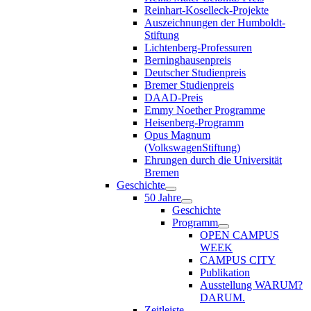
Reinhart-Koselleck-Projekte
Auszeichnungen der Humboldt-
Stiftung
Lichtenberg-Professuren
Berninghausenpreis
Deutscher Studienpreis
Bremer Studienpreis
DAAD-Preis
Emmy Noether Programme
Heisenberg-Programm
Opus Magnum
(VolkswagenStiftung)
Ehrungen durch die Universität
Bremen
Geschichte
50 Jahre
Geschichte
Programm
OPEN CAMPUS
WEEK
CAMPUS CITY
Publikation
Ausstellung WARUM?
DARUM.
Zeitleiste