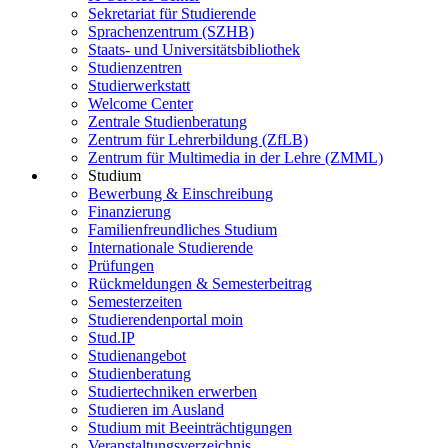
Sekretariat für Studierende
Sprachenzentrum (SZHB)
Staats- und Universitätsbibliothek
Studienzentren
Studierwerkstatt
Welcome Center
Zentrale Studienberatung
Zentrum für Lehrerbildung (ZfLB)
Zentrum für Multimedia in der Lehre (ZMML)
Studium
Bewerbung & Einschreibung
Finanzierung
Familienfreundliches Studium
Internationale Studierende
Prüfungen
Rückmeldungen & Semesterbeitrag
Semesterzeiten
Studierendenportal moin
Stud.IP
Studienangebot
Studienberatung
Studiertechniken erwerben
Studieren im Ausland
Studium mit Beeinträchtigungen
Veranstaltungsverzeichnis