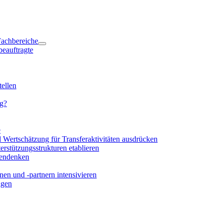
 Fachbereiche
beauftragte
ellen
ng?
e
d Wertschätzung für Transferaktivitäten ausdrücken
rstützungsstrukturen etablieren
mendenken
en und -partnern intensivieren
igen