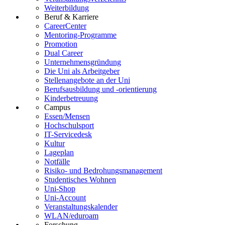
Weiterbildung
Beruf & Karriere
CareerCenter
Mentoring-Programme
Promotion
Dual Career
Unternehmensgründung
Die Uni als Arbeitgeber
Stellenangebote an der Uni
Berufsausbildung und -orientierung
Kinderbetreuung
Campus
Essen/Mensen
Hochschulsport
IT-Servicedesk
Kultur
Lageplan
Notfälle
Risiko- und Bedrohungsmanagement
Studentisches Wohnen
Uni-Shop
Uni-Account
Veranstaltungskalender
WLAN/eduroam
Forschung