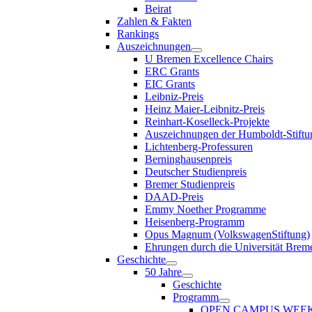
Beirat
Zahlen & Fakten
Rankings
Auszeichnungen
U Bremen Excellence Chairs
ERC Grants
EIC Grants
Leibniz-Preis
Heinz Maier-Leibnitz-Preis
Reinhart-Koselleck-Projekte
Auszeichnungen der Humboldt-Stiftu
Lichtenberg-Professuren
Berninghausenpreis
Deutscher Studienpreis
Bremer Studienpreis
DAAD-Preis
Emmy Noether Programme
Heisenberg-Programm
Opus Magnum (VolkswagenStiftung)
Ehrungen durch die Universität Brem
Geschichte
50 Jahre
Geschichte
Programm
OPEN CAMPUS WEE