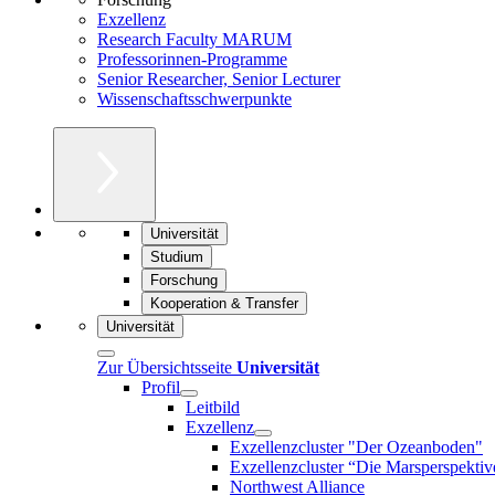
Exzellenz
Research Faculty MARUM
Professorinnen-Programme
Senior Researcher, Senior Lecturer
Wissenschaftsschwerpunkte
Universität
Studium
Forschung
Kooperation & Transfer
Universität
Zur Übersichtsseite
Universität
Profil
Leitbild
Exzellenz
Exzellenzcluster "Der Ozeanboden"
Exzellenzcluster “Die Marsperspektiv
Northwest Alliance