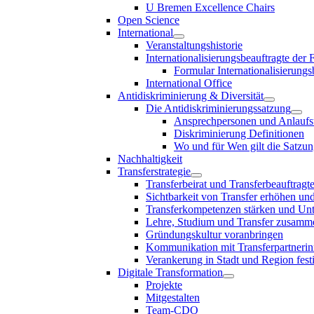
U Bremen Excellence Chairs
Open Science
International
Veranstaltungshistorie
Internationalisierungsbeauftragte der
Formular Internationalisierungs
International Office
Antidiskriminierung & Diversität
Die Antidiskriminierungssatzung
Ansprechpersonen und Anlaufst
Diskriminierung Definitionen
Wo und für Wen gilt die Satzu
Nachhaltigkeit
Transferstrategie
Transferbeirat und Transferbeauftragt
Sichtbarkeit von Transfer erhöhen un
Transferkompetenzen stärken und Unte
Lehre, Studium und Transfer zusam
Gründungskultur voranbringen
Kommunikation mit Transferpartnerinn
Verankerung in Stadt und Region fest
Digitale Transformation
Projekte
Mitgestalten
Team-CDO