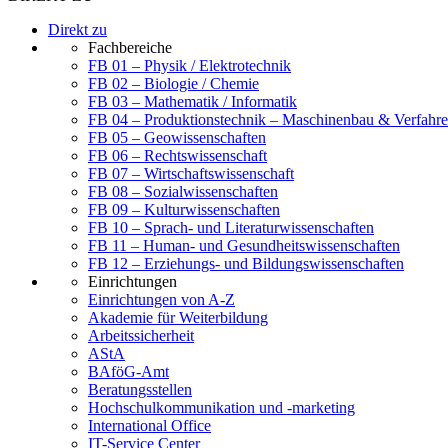
Direkt zu
Fachbereiche
FB 01 – Physik / Elektrotechnik
FB 02 – Biologie / Chemie
FB 03 – Mathematik / Informatik
FB 04 – Produktionstechnik – Maschinenbau & Verfahre
FB 05 – Geowissenschaften
FB 06 – Rechtswissenschaft
FB 07 – Wirtschaftswissenschaft
FB 08 – Sozialwissenschaften
FB 09 – Kulturwissenschaften
FB 10 – Sprach- und Literaturwissenschaften
FB 11 – Human- und Gesundheitswissenschaften
FB 12 – Erziehungs- und Bildungswissenschaften
Einrichtungen
Einrichtungen von A-Z
Akademie für Weiterbildung
Arbeitssicherheit
AStA
BAföG-Amt
Beratungsstellen
Hochschulkommunikation und -marketing
International Office
IT-Service Center