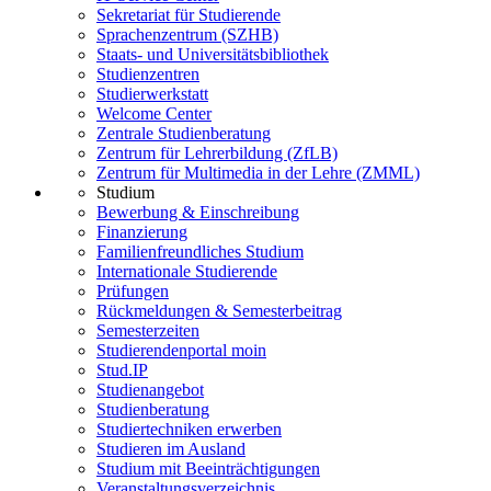
Sekretariat für Studierende
Sprachenzentrum (SZHB)
Staats- und Universitätsbibliothek
Studienzentren
Studierwerkstatt
Welcome Center
Zentrale Studienberatung
Zentrum für Lehrerbildung (ZfLB)
Zentrum für Multimedia in der Lehre (ZMML)
Studium
Bewerbung & Einschreibung
Finanzierung
Familienfreundliches Studium
Internationale Studierende
Prüfungen
Rückmeldungen & Semesterbeitrag
Semesterzeiten
Studierendenportal moin
Stud.IP
Studienangebot
Studienberatung
Studiertechniken erwerben
Studieren im Ausland
Studium mit Beeinträchtigungen
Veranstaltungsverzeichnis