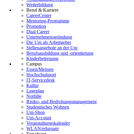
Weiterbildung
Beruf & Karriere
CareerCenter
Mentoring-Programme
Promotion
Dual Career
Unternehmensgründung
Die Uni als Arbeitgeber
Stellenangebote an der Uni
Berufsausbildung und -orientierung
Kinderbetreuung
Campus
Essen/Mensen
Hochschulsport
IT-Servicedesk
Kultur
Lageplan
Notfälle
Risiko- und Bedrohungsmanagement
Studentisches Wohnen
Uni-Shop
Uni-Account
Veranstaltungskalender
WLAN/eduroam
Forschung