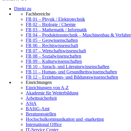
Direkt zu
Fachbereiche
FB 01 – Physik / Elektrotechnik
FB 02 – Biologie / Chemie
FB 03 – Mathematik / Informatik
FB 04 – Produktionstechnik – Maschinenbau & Verfahre
FB 05 – Geowissenschaften
FB 06 – Rechtswissenschaft
FB 07 – Wirtschaftswissenschaft
FB 08 – Sozialwissenschaften
FB 09 – Kulturwissenschaften
FB 10 – Sprach- und Literaturwissenschaften
FB 11 – Human- und Gesundheitswissenschaften
FB 12 – Erziehungs- und Bildungswissenschaften
Einrichtungen
Einrichtungen von A-Z
Akademie für Weiterbildung
Arbeitssicherheit
AStA
BAföG-Amt
Beratungsstellen
Hochschulkommunikation und -marketing
International Office
IT-Service Center