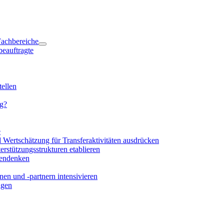
 Fachbereiche
beauftragte
ellen
ng?
e
d Wertschätzung für Transferaktivitäten ausdrücken
rstützungsstrukturen etablieren
mendenken
en und -partnern intensivieren
igen