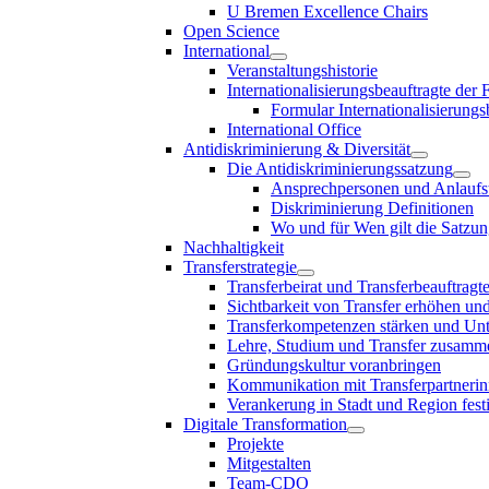
U Bremen Excellence Chairs
Open Science
International
Veranstaltungshistorie
Internationalisierungsbeauftragte der
Formular Internationalisierungs
International Office
Antidiskriminierung & Diversität
Die Antidiskriminierungssatzung
Ansprechpersonen und Anlaufst
Diskriminierung Definitionen
Wo und für Wen gilt die Satzu
Nachhaltigkeit
Transferstrategie
Transferbeirat und Transferbeauftragt
Sichtbarkeit von Transfer erhöhen un
Transferkompetenzen stärken und Unte
Lehre, Studium und Transfer zusam
Gründungskultur voranbringen
Kommunikation mit Transferpartnerinn
Verankerung in Stadt und Region fest
Digitale Transformation
Projekte
Mitgestalten
Team-CDO