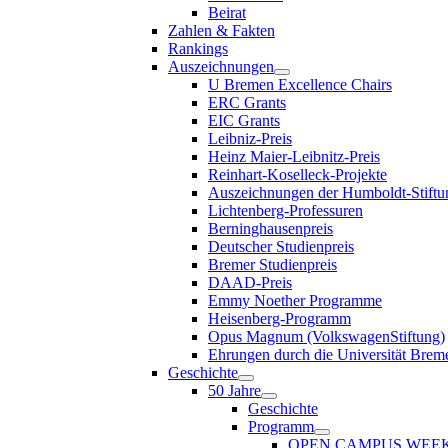
Beirat
Zahlen & Fakten
Rankings
Auszeichnungen
U Bremen Excellence Chairs
ERC Grants
EIC Grants
Leibniz-Preis
Heinz Maier-Leibnitz-Preis
Reinhart-Koselleck-Projekte
Auszeichnungen der Humboldt-Stiftu
Lichtenberg-Professuren
Berninghausenpreis
Deutscher Studienpreis
Bremer Studienpreis
DAAD-Preis
Emmy Noether Programme
Heisenberg-Programm
Opus Magnum (VolkswagenStiftung)
Ehrungen durch die Universität Brem
Geschichte
50 Jahre
Geschichte
Programm
OPEN CAMPUS WEE