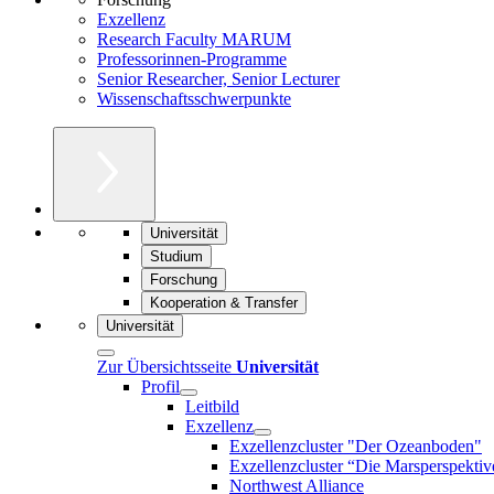
Exzellenz
Research Faculty MARUM
Professorinnen-Programme
Senior Researcher, Senior Lecturer
Wissenschaftsschwerpunkte
Universität
Studium
Forschung
Kooperation & Transfer
Universität
Zur Übersichtsseite
Universität
Profil
Leitbild
Exzellenz
Exzellenzcluster "Der Ozeanboden"
Exzellenzcluster “Die Marsperspektiv
Northwest Alliance