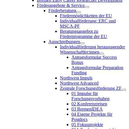
Bremen Early Career Researcher Development
Förderangebote & Service
Förderberatung
Fördermöglichkeiten der EU
Individualförderung: ERC und
MSCA-PF
Beratungsangebot zu
Förderprogramme der EU
Ausschreibungen
Individualförderung herausragender
Wissenschaftler:innen
Antragsformular Success
Bonus
Antragsformular Preparation
Funding
Northwest Impuls
Northwest Advanced
Zentrale Forschungsförderung ZF
01 Impulse für
Forschungsvorhaben
02 Konferenzreisen
03 BremenIDEA
04 Eigene Projekte für
Postdocs
05 Fokusprojekte