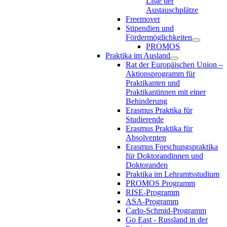
Liste der
Austauschplätze
Freemover
Stipendien und
Fördermöglichkeiten
PROMOS
Praktika im Ausland
Rat der Europäischen Union –
Aktionsprogramm für
Praktikanten und
Praktikantinnen mit einer
Behinderung
Erasmus Praktika für
Studierende
Erasmus Praktika für
Absolventen
Erasmus Forschungspraktika
für Doktorandinnen und
Doktoranden
Praktika im Lehramtsstudium
PROMOS Programm
RISE-Programm
ASA-Programm
Carlo-Schmid-Programm
Go East - Russland in der