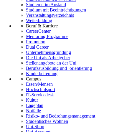
Studieren im Ausland
Studium mit Beeinträchtigungen
Veranstaltungsverzeichnis
Weiterbildung
Beruf & Karriere
CareerCenter
Mentoring-Programme
Promotion
Dual Career
Unternehmensgründung
Die Uni als Arbeitgeber
Stellenangebote an der Uni
Berufsausbildung und -orientierung
Kinderbetreuung
Campus
Essen/Mensen
Hochschulsport
IT-Servicedesk
Kultur
Lageplan
Notfälle
Risiko- und Bedrohungsmanagement
Studentisches Wohnen
Uni-Shop
Uni-Account