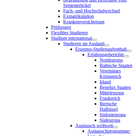
Semesterticket
Fach- und Hochschulwechsel
Exmatrikulation
Krankenversicherung
Prüfungen
Flexibles Studieren
Studium international
Studieren im Ausland
Erasmus-Studienaufenthalt
Erfahrungsberichte
Nordeuropa
Baltische Staaten
Vereinigtes
Königreich
Irland
Benelux Staaten
Mitteleuropa
Frankreich
Iberische
Halbinsel
Südosteuropa
Südeuropa
Austausch weltweit
Austauschprogramme: