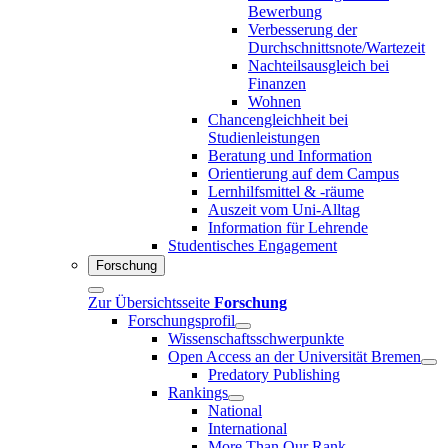
Bewerbung
Verbesserung der
Durchschnittsnote/Wartezeit
Nachteilsausgleich bei
Finanzen
Wohnen
Chancengleichheit bei
Studienleistungen
Beratung und Information
Orientierung auf dem Campus
Lernhilfsmittel & -räume
Auszeit vom Uni-Alltag
Information für Lehrende
Studentisches Engagement
Forschung
Zur Übersichtsseite
Forschung
Forschungsprofil
Wissenschaftsschwerpunkte
Open Access an der Universität Bremen
Predatory Publishing
Rankings
National
International
More Than Our Rank