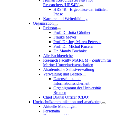
Human Resources Strategy for
Researchers (HRS4R)
HRS4R - Ergebnisse der initialen
Phase
Karriere und Weiterbildung
Organisation
Rektorat
Prof. Dr. Jutta Günther
Frauke Meyer
Prof. Dr.-Ing. Maren Petersen
Prof. Dr. Michal Kucera
Dr. Mandy Boehnke
Alle Fachbereiche
Research Faculty MARUM - Zentrum für
Marine Umweltwissenschaften
Akademische Selbstverwaltung
Verwaltung und Betrieb
Datenschutz und
Informationssicherheit
Organigramm der Universität
Bremen
Chief Digital Officer (CDO)
Hochschulkommunikation und -marketing
Aktuelle Meldungen
Personalia