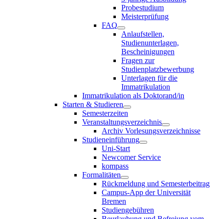
Probestudium
Meisterprüfung
FAQ
Anlaufstellen,
Studienunterlagen,
Bescheinigungen
Fragen zur
Studienplatzbewerbung
Unterlagen für die
Immatrikulation
Immatrikulation als Doktorand/in
Starten & Studieren
Semesterzeiten
Veranstaltungsverzeichnis
Archiv Vorlesungsverzeichnisse
Studieneinführung
Uni-Start
Newcomer Service
kompass
Formalitäten
Rückmeldung und Semesterbeitrag
Campus-App der Universität
Bremen
Studiengebühren
Beurlaubung und Befreiung vom