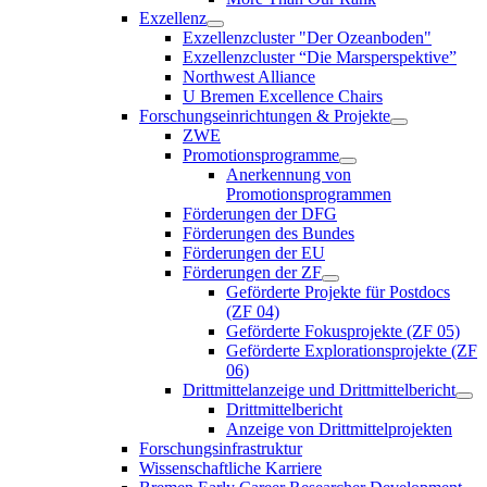
Exzellenz
Exzellenzcluster "Der Ozeanboden"
Exzellenzcluster “Die Marsperspektive”
Northwest Alliance
U Bremen Excellence Chairs
Forschungseinrichtungen & Projekte
ZWE
Promotionsprogramme
Anerkennung von
Promotionsprogrammen
Förderungen der DFG
Förderungen des Bundes
Förderungen der EU
Förderungen der ZF
Geförderte Projekte für Postdocs
(ZF 04)
Geförderte Fokusprojekte (ZF 05)
Geförderte Explorationsprojekte (ZF
06)
Drittmittelanzeige und Drittmittelbericht
Drittmittelbericht
Anzeige von Drittmittelprojekten
Forschungsinfrastruktur
Wissenschaftliche Karriere