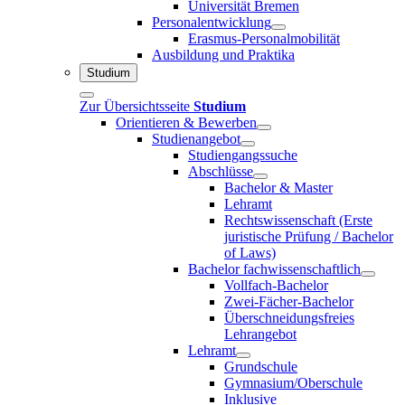
Universität Bremen
Personalentwicklung
Erasmus-Personalmobilität
Ausbildung und Praktika
Studium
Zur Übersichtsseite
Studium
Orientieren & Bewerben
Studienangebot
Studiengangssuche
Abschlüsse
Bachelor & Master
Lehramt
Rechtswissenschaft (Erste
juristische Prüfung / Bachelor
of Laws)
Bachelor fachwissenschaftlich
Vollfach-Bachelor
Zwei-Fächer-Bachelor
Überschneidungsfreies
Lehrangebot
Lehramt
Grundschule
Gymnasium/Oberschule
Inklusive