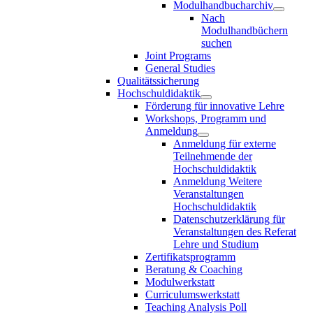
Modulhandbucharchiv
Nach
Modulhandbüchern
suchen
Joint Programs
General Studies
Qualitätssicherung
Hochschuldidaktik
Förderung für innovative Lehre
Workshops, Programm und
Anmeldung
Anmeldung für externe
Teilnehmende der
Hochschuldidaktik
Anmeldung Weitere
Veranstaltungen
Hochschuldidaktik
Datenschutzerklärung für
Veranstaltungen des Referat
Lehre und Studium
Zertifikatsprogramm
Beratung & Coaching
Modulwerkstatt
Curriculumswerkstatt
Teaching Analysis Poll