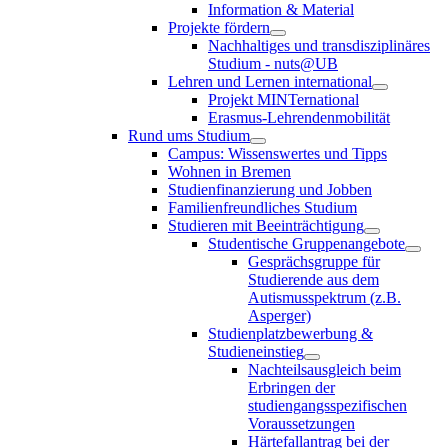
Information & Material
Projekte fördern
Nachhaltiges und transdisziplinäres
Studium - nuts@UB
Lehren und Lernen international
Projekt MINTernational
Erasmus-Lehrendenmobilität
Rund ums Studium
Campus: Wissenswertes und Tipps
Wohnen in Bremen
Studienfinanzierung und Jobben
Familienfreundliches Studium
Studieren mit Beeinträchtigung
Studentische Gruppenangebote
Gesprächsgruppe für
Studierende aus dem
Autismusspektrum (z.B.
Asperger)
Studienplatzbewerbung &
Studieneinstieg
Nachteilsausgleich beim
Erbringen der
studiengangsspezifischen
Voraussetzungen
Härtefallantrag bei der