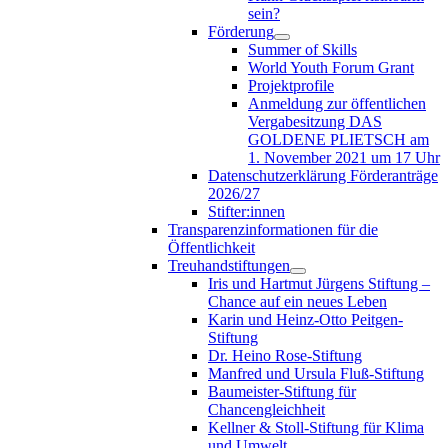
sein?
Förderung
Summer of Skills
World Youth Forum Grant
Projektprofile
Anmeldung zur öffentlichen
Vergabesitzung DAS
GOLDENE PLIETSCH am
1. November 2021 um 17 Uhr
Datenschutzerklärung Förderanträge
2026/27
Stifter:innen
Transparenzinformationen für die
Öffentlichkeit
Treuhandstiftungen
Iris und Hartmut Jürgens Stiftung –
Chance auf ein neues Leben
Karin und Heinz-Otto Peitgen-
Stiftung
Dr. Heino Rose-Stiftung
Manfred und Ursula Fluß-Stiftung
Baumeister-Stiftung für
Chancengleichheit
Kellner & Stoll-Stiftung für Klima
und Umwelt