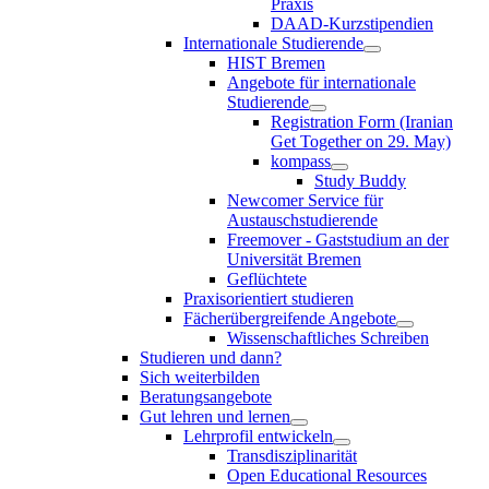
Praxis
DAAD-Kurzstipendien
Internationale Studierende
HIST Bremen
Angebote für internationale
Studierende
Registration Form (Iranian
Get Together on 29. May)
kompass
Study Buddy
Newcomer Service für
Austauschstudierende
Freemover - Gaststudium an der
Universität Bremen
Geflüchtete
Praxisorientiert studieren
Fächerübergreifende Angebote
Wissenschaftliches Schreiben
Studieren und dann?
Sich weiterbilden
Beratungsangebote
Gut lehren und lernen
Lehrprofil entwickeln
Transdisziplinarität
Open Educational Resources