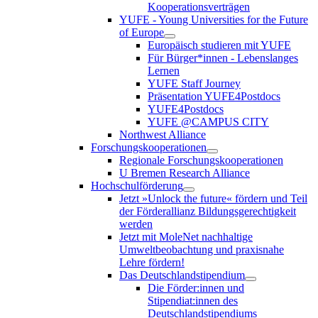
Kooperationsverträgen
YUFE - Young Universities for the Future
of Europe
Europäisch studieren mit YUFE
Für Bürger*innen - Lebenslanges
Lernen
YUFE Staff Journey
Präsentation YUFE4Postdocs
YUFE4Postdocs
YUFE @CAMPUS CITY
Northwest Alliance
Forschungskooperationen
Regionale Forschungskooperationen
U Bremen Research Alliance
Hochschulförderung
Jetzt »Unlock the future« fördern und Teil
der Förderallianz Bildungsgerechtigkeit
werden
Jetzt mit MoleNet nachhaltige
Umweltbeobachtung und praxisnahe
Lehre fördern!
Das Deutschlandstipendium
Die Förder:innen und
Stipendiat:innen des
Deutschlandstipendiums