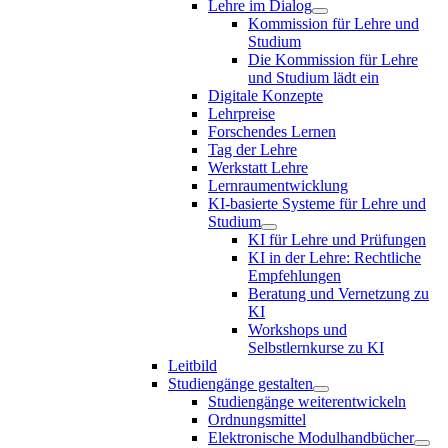
Lehre im Dialog
Kommission für Lehre und
Studium
Die Kommission für Lehre
und Studium lädt ein
Digitale Konzepte
Lehrpreise
Forschendes Lernen
Tag der Lehre
Werkstatt Lehre
Lernraumentwicklung
KI-basierte Systeme für Lehre und
Studium
KI für Lehre und Prüfungen
KI in der Lehre: Rechtliche
Empfehlungen
Beratung und Vernetzung zu
KI
Workshops und
Selbstlernkurse zu KI
Leitbild
Studiengänge gestalten
Studiengänge weiterentwickeln
Ordnungsmittel
Elektronische Modulhandbücher