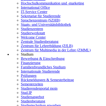
Hochschulkommunikation und -marketing
International Office
IT-Service Center
Sekretariat für Studierende
Sprachenzentrum (SZHB)
Staats- und Universitätsbibliothek
Studienzentren
Studierwerkstatt
Welcome Center
Zentrale Studienberatung
Zentrum für Lehrerbildung (ZfLB)
Zentrum für Multimedia in der Lehre (ZMML)
Studium
Bewerbung & Einschreibung
Finanzierung
Familienfreundliches Studium
Internationale Studierende
Prüfungen
Rückmeldungen & Semesterbeitrag
Semesterzeiten
Studierendenportal moin
Stud.IP
Studienangebot
Studienberatung
Studiertechniken erwerben