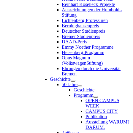
Reinhart-Koselleck-Projekte
Auszeichnungen der Humboldt-
Stiftung
Lichtenberg-Professuren
Berninghausenpreis
Deutscher Studienpreis
Bremer Studienpreis
DAAD-Preis
Emmy Noether Programme
Heisenberg-Programm
Opus Magnum
(VolkswagenStiftung)
Ehrungen durch die Universität
Bremen
Geschichte
50 Jahre
Geschichte
Programm
OPEN CAMPUS
WEEK
CAMPUS CITY
Publikation
Ausstellung WARUM?
DARUM.
Zeitleiste