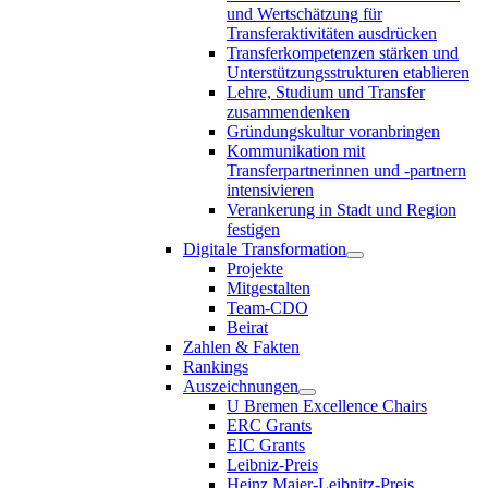
und Wertschätzung für
Transferaktivitäten ausdrücken
Transferkompetenzen stärken und
Unterstützungsstrukturen etablieren
Lehre, Studium und Transfer
zusammendenken
Gründungskultur voranbringen
Kommunikation mit
Transferpartnerinnen und -partnern
intensivieren
Verankerung in Stadt und Region
festigen
Digitale Transformation
Projekte
Mitgestalten
Team-CDO
Beirat
Zahlen & Fakten
Rankings
Auszeichnungen
U Bremen Excellence Chairs
ERC Grants
EIC Grants
Leibniz-Preis
Heinz Maier-Leibnitz-Preis