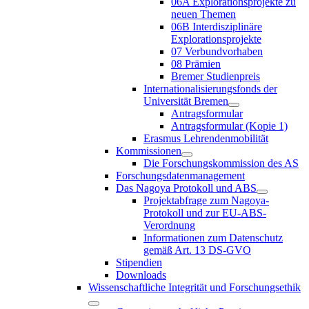
06A Explorationsprojekte zu
neuen Themen
06B Interdisziplinäre
Explorationsprojekte
07 Verbundvorhaben
08 Prämien
Bremer Studienpreis
Internationalisierungsfonds der
Universität Bremen
Antragsformular
Antragsformular (Kopie 1)
Erasmus Lehrendenmobilität
Kommissionen
Die Forschungskommission des AS
Forschungsdatenmanagement
Das Nagoya Protokoll und ABS
Projektabfrage zum Nagoya-
Protokoll und zur EU-ABS-
Verordnung
Informationen zum Datenschutz
gemäß Art. 13 DS-GVO
Stipendien
Downloads
Wissenschaftliche Integrität und Forschungsethik