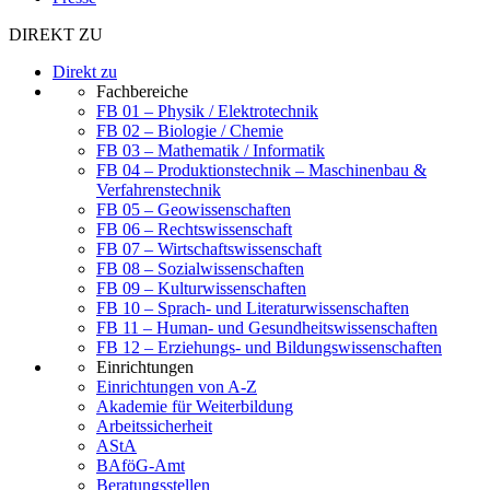
DIREKT ZU
Direkt zu
Fachbereiche
FB 01 – Physik / Elektrotechnik
FB 02 – Biologie / Chemie
FB 03 – Mathematik / Informatik
FB 04 – Produktionstechnik – Maschinenbau &
Verfahrenstechnik
FB 05 – Geowissenschaften
FB 06 – Rechtswissenschaft
FB 07 – Wirtschaftswissenschaft
FB 08 – Sozialwissenschaften
FB 09 – Kulturwissenschaften
FB 10 – Sprach- und Literaturwissenschaften
FB 11 – Human- und Gesundheitswissenschaften
FB 12 – Erziehungs- und Bildungswissenschaften
Einrichtungen
Einrichtungen von A-Z
Akademie für Weiterbildung
Arbeitssicherheit
AStA
BAföG-Amt
Beratungsstellen