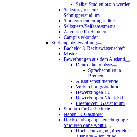
Selbst Studienlots:in werden
Selbstorganisiertes
Schnupperstudium
Studienorientierung online
Selbsttests/Selfassessments
Angebote für Schulen
Campus erkunden
Studienplatzbewerbung
Bachelor & Rechtswissenschaft
Master
Bewerbungen aus dem Ausland
Deutschkenntnisse
Sprachschulen in
Bremen
Austauschstudierende
Vorbereitungsstudium
Bewerbungen EU
Bewerbungen Nicht-EU
Freemover - Gaststudium
Studium für Geflüchtete
Neben- & Gasthörer
Hochschulzugangsberechtigung /
Studieren ohne Abitur
Hochschulzugang über eine
3-jährige Ausbildung