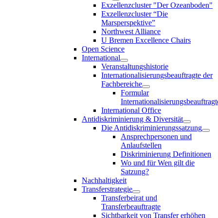
Exzellenzcluster "Der Ozeanboden"
Exzellenzcluster “Die
Marsperspektive”
Northwest Alliance
U Bremen Excellence Chairs
Open Science
International
Veranstaltungshistorie
Internationalisierungsbeauftragte der
Fachbereiche
Formular
Internationalisierungsbeauftragt
International Office
Antidiskriminierung & Diversität
Die Antidiskriminierungssatzung
Ansprechpersonen und
Anlaufstellen
Diskriminierung Definitionen
Wo und für Wen gilt die
Satzung?
Nachhaltigkeit
Transferstrategie
Transferbeirat und
Transferbeauftragte
Sichtbarkeit von Transfer erhöhen