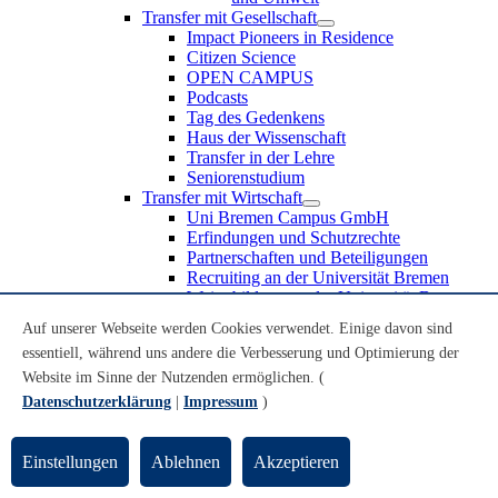
Transfer mit Gesellschaft
Impact Pioneers in Residence
Citizen Science
OPEN CAMPUS
Podcasts
Tag des Gedenkens
Haus der Wissenschaft
Transfer in der Lehre
Seniorenstudium
Transfer mit Wirtschaft
Uni Bremen Campus GmbH
Erfindungen und Schutzrechte
Partnerschaften und Beteiligungen
Recruiting an der Universität Bremen
Weiterbildung an der Universität Bremen
Transfer mit Schule
Auf unserer Webseite werden Cookies verwendet. Einige davon sind
Schülerinnen und Schüler
essentiell, während uns andere die Verbesserung und Optimierung der
MINT-Schnupperstudium
Schulklassen
Website im Sinne der Nutzenden ermöglichen. (
Lehrkräfte
Datenschutzerklärung
|
Impressum
)
Gründungsunterstützung
UniTransfer - Servicestelle für Transferaktivitäten
Einstellungen
Ablehnen
Akzeptieren
Transfermagazin der Universität Bremen
Transferpreis der Universität Bremen