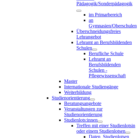
Pädagogik/Sonderpädagogik
im Primarbereich
an
Gymnasien/Oberschulen
Überschneidungsfreies
Lehrangebot
Lehramt an Berufsbildenden
Schulen
Berufliche Schule
Lehramt an
Berufsbildenden
Schulen -
Pflegewissenschaft
Master
Internationale Studiengänge
Weiterbildung
Studienorientierung
Beratungsangebote
Veranstaltungen zur
Studienorientierung
Studienlots:innen
Treffen mit einer Studienlotsin
oder einem Studienlotsen
Daten_Studienlotsen