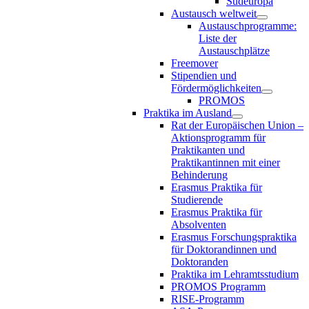
Südeuropa
Austausch weltweit
Austauschprogramme:
Liste der
Austauschplätze
Freemover
Stipendien und
Fördermöglichkeiten
PROMOS
Praktika im Ausland
Rat der Europäischen Union –
Aktionsprogramm für
Praktikanten und
Praktikantinnen mit einer
Behinderung
Erasmus Praktika für
Studierende
Erasmus Praktika für
Absolventen
Erasmus Forschungspraktika
für Doktorandinnen und
Doktoranden
Praktika im Lehramtsstudium
PROMOS Programm
RISE-Programm