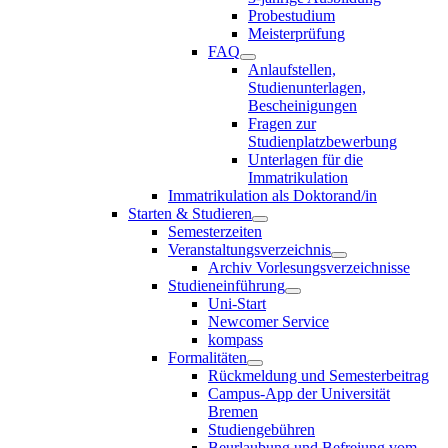
Probestudium
Meisterprüfung
FAQ
Anlaufstellen,
Studienunterlagen,
Bescheinigungen
Fragen zur
Studienplatzbewerbung
Unterlagen für die
Immatrikulation
Immatrikulation als Doktorand/in
Starten & Studieren
Semesterzeiten
Veranstaltungsverzeichnis
Archiv Vorlesungsverzeichnisse
Studieneinführung
Uni-Start
Newcomer Service
kompass
Formalitäten
Rückmeldung und Semesterbeitrag
Campus-App der Universität
Bremen
Studiengebühren
Beurlaubung und Befreiung vom