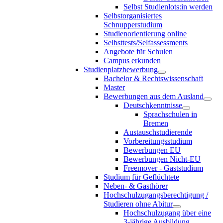
Selbst Studienlots:in werden
Selbstorganisiertes
Schnupperstudium
Studienorientierung online
Selbsttests/Selfassessments
Angebote für Schulen
Campus erkunden
Studienplatzbewerbung
Bachelor & Rechtswissenschaft
Master
Bewerbungen aus dem Ausland
Deutschkenntnisse
Sprachschulen in
Bremen
Austauschstudierende
Vorbereitungsstudium
Bewerbungen EU
Bewerbungen Nicht-EU
Freemover - Gaststudium
Studium für Geflüchtete
Neben- & Gasthörer
Hochschulzugangsberechtigung /
Studieren ohne Abitur
Hochschulzugang über eine
3-jährige Ausbildung