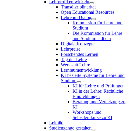
Lehrprofil entwickeln
Transdisziplinarität
Open Educational Resources
Lehre im Dialog
Kommission für Lehre und
Studium
Die Kommission für Lehre
und Studium lädt ein
Digitale Konzepte
Lehrpreise
Forschendes Lernen
Tag der Lehre
Werkstatt Lehre
Lernraumentwicklung
KI-basierte Systeme für Lehre und
Studium
KI für Lehre und Prüfungen
KI in der Lehre: Rechtliche
Empfehlungen
Beratung und Vernetzung zu
KI
Workshops und
Selbstlernkurse zu KI
Leitbild
Studiengänge gestalten