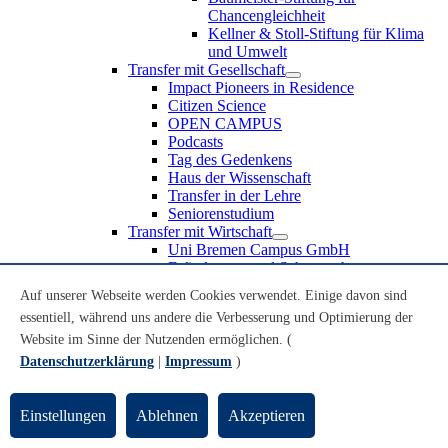
Chancengleichheit
Kellner & Stoll-Stiftung für Klima
und Umwelt
Transfer mit Gesellschaft
Impact Pioneers in Residence
Citizen Science
OPEN CAMPUS
Podcasts
Tag des Gedenkens
Haus der Wissenschaft
Transfer in der Lehre
Seniorenstudium
Transfer mit Wirtschaft
Uni Bremen Campus GmbH
Erfindungen und Schutzrechte
Partnerschaften und Beteiligungen
Auf unserer Webseite werden Cookies verwendet. Einige davon sind
Recruiting an der Universität Bremen
essentiell, während uns andere die Verbesserung und Optimierung der
Weiterbildung an der Universität Bremen
Transfer mit Schule
Website im Sinne der Nutzenden ermöglichen. (
Schülerinnen und Schüler
Datenschutzerklärung
|
Impressum
)
MINT-Schnupperstudium
Schulklassen
Lehrkräfte
Einstellungen
Ablehnen
Akzeptieren
Gründungsunterstützung
UniTransfer - Servicestelle für Transferaktivitäten