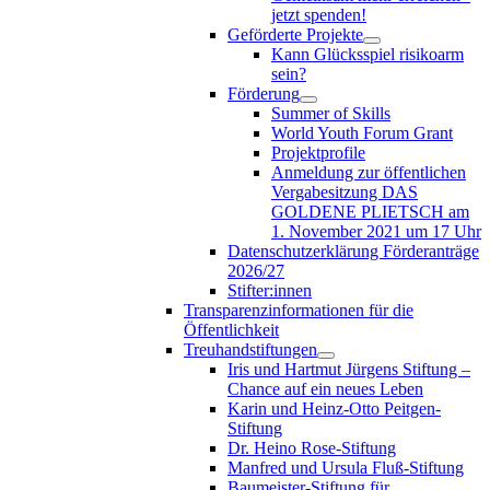
jetzt spenden!
Geförderte Projekte
Kann Glücksspiel risikoarm
sein?
Förderung
Summer of Skills
World Youth Forum Grant
Projektprofile
Anmeldung zur öffentlichen
Vergabesitzung DAS
GOLDENE PLIETSCH am
1. November 2021 um 17 Uhr
Datenschutzerklärung Förderanträge
2026/27
Stifter:innen
Transparenzinformationen für die
Öffentlichkeit
Treuhandstiftungen
Iris und Hartmut Jürgens Stiftung –
Chance auf ein neues Leben
Karin und Heinz-Otto Peitgen-
Stiftung
Dr. Heino Rose-Stiftung
Manfred und Ursula Fluß-Stiftung
Baumeister-Stiftung für