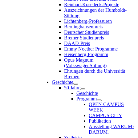
Reinhart-Koselleck-Projekte
Auszeichnungen der Humboldt-
Stiftung
Lichtenberg-Professuren
Berninghausenpreis
Deutscher Studienpreis
Bremer Studienpreis
DAAD-Preis
Emmy Noether Programme
Heisenberg-Programm
Opus Magnum
(VolkswagenStiftung)
Ehrungen durch die Universität
Bremen
Geschichte
50 Jahre
Geschichte
Programm
OPEN CAMPUS
WEEK
CAMPUS CITY
Publikation
Ausstellung WARUM?
DARUM.
Zeitleiste