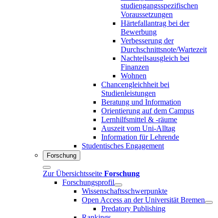
studiengangsspezifischen
Voraussetzungen
Härtefallantrag bei der
Bewerbung
Verbesserung der
Durchschnittsnote/Wartezeit
Nachteilsausgleich bei
Finanzen
Wohnen
Chancengleichheit bei
Studienleistungen
Beratung und Information
Orientierung auf dem Campus
Lernhilfsmittel & -räume
Auszeit vom Uni-Alltag
Information für Lehrende
Studentisches Engagement
Forschung
Zur Übersichtsseite
Forschung
Forschungsprofil
Wissenschaftsschwerpunkte
Open Access an der Universität Bremen
Predatory Publishing
Rankings