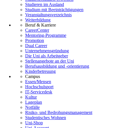
Studieren im Ausland
Studium mit Beeinträchtigungen
Veranstaltungsverzeichnis
Weiterbildung
Beruf & Karriere
CareerCenter
Mentoring-Programme
Promotion
Dual Career
Unternehmensgründung
Die Uni als Arbeitgeber
Stellenangebote an der Uni
Berufsausbildung und -orientierung
Kinderbetreuung
Campus
Essen/Mensen
Hochschulsport
IT-Servicedesk
Kultur
Lageplan
Notfälle
Risiko- und Bedrohungsmanagement
Studentisches Wohnen
Uni-Shop
Uni-Account