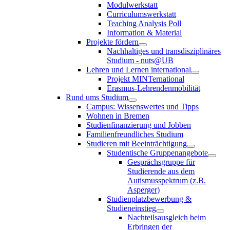
Modulwerkstatt
Curriculumswerkstatt
Teaching Analysis Poll
Information & Material
Projekte fördern
Nachhaltiges und transdisziplinäres
Studium - nuts@UB
Lehren und Lernen international
Projekt MINTernational
Erasmus-Lehrendenmobilität
Rund ums Studium
Campus: Wissenswertes und Tipps
Wohnen in Bremen
Studienfinanzierung und Jobben
Familienfreundliches Studium
Studieren mit Beeinträchtigung
Studentische Gruppenangebote
Gesprächsgruppe für
Studierende aus dem
Autismusspektrum (z.B.
Asperger)
Studienplatzbewerbung &
Studieneinstieg
Nachteilsausgleich beim
Erbringen der