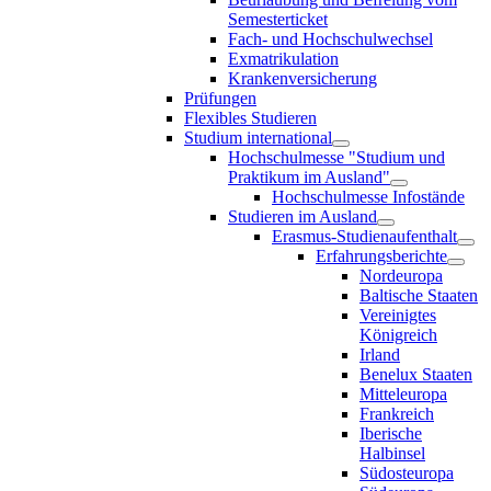
Semesterticket
Fach- und Hochschulwechsel
Exmatrikulation
Krankenversicherung
Prüfungen
Flexibles Studieren
Studium international
Hochschulmesse "Studium und
Praktikum im Ausland"
Hochschulmesse Infostände
Studieren im Ausland
Erasmus-Studienaufenthalt
Erfahrungsberichte
Nordeuropa
Baltische Staaten
Vereinigtes
Königreich
Irland
Benelux Staaten
Mitteleuropa
Frankreich
Iberische
Halbinsel
Südosteuropa