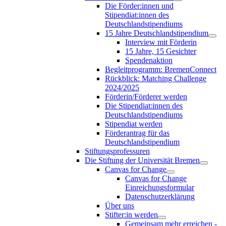
Die Förder:innen und
Stipendiat:innen des
Deutschlandstipendiums
15 Jahre Deutschlandstipendium
Interview mit Förderin
15 Jahre, 15 Gesichter
Spendenaktion
Begleitprogramm: BremenConnect
Rückblick: Matching Challenge
2024/2025
Förderin/Förderer werden
Die Stipendiat:innen des
Deutschlandstipendiums
Stipendiat werden
Förderantrag für das
Deutschlandstipendium
Stiftungsprofessuren
Die Stiftung der Universität Bremen
Canvas for Change
Canvas for Change
Einreichungsformular
Datenschutzerklärung
Über uns
Stifter:in werden
Gemeinsam mehr erreichen -