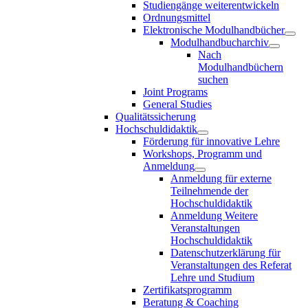
Studiengänge weiterentwickeln
Ordnungsmittel
Elektronische Modulhandbücher
Modulhandbucharchiv
Nach
Modulhandbüchern
suchen
Joint Programs
General Studies
Qualitätssicherung
Hochschuldidaktik
Förderung für innovative Lehre
Workshops, Programm und
Anmeldung
Anmeldung für externe
Teilnehmende der
Hochschuldidaktik
Anmeldung Weitere
Veranstaltungen
Hochschuldidaktik
Datenschutzerklärung für
Veranstaltungen des Referat
Lehre und Studium
Zertifikatsprogramm
Beratung & Coaching