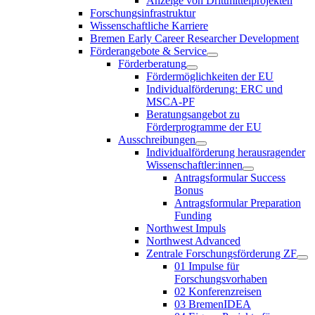
Anzeige von Drittmittelprojekten
Forschungsinfrastruktur
Wissenschaftliche Karriere
Bremen Early Career Researcher Development
Förderangebote & Service
Förderberatung
Fördermöglichkeiten der EU
Individualförderung: ERC und
MSCA-PF
Beratungsangebot zu
Förderprogramme der EU
Ausschreibungen
Individualförderung herausragender
Wissenschaftler:innen
Antragsformular Success
Bonus
Antragsformular Preparation
Funding
Northwest Impuls
Northwest Advanced
Zentrale Forschungsförderung ZF
01 Impulse für
Forschungsvorhaben
02 Konferenzreisen
03 BremenIDEA