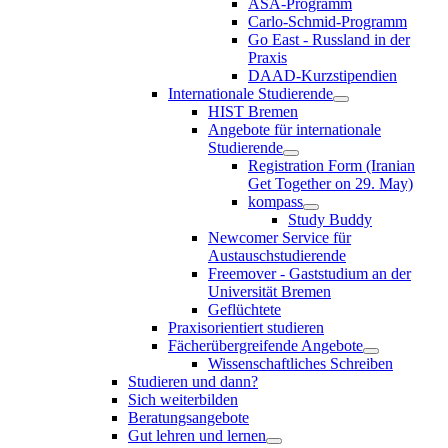
ASA-Programm
Carlo-Schmid-Programm
Go East - Russland in der
Praxis
DAAD-Kurzstipendien
Internationale Studierende
HIST Bremen
Angebote für internationale
Studierende
Registration Form (Iranian
Get Together on 29. May)
kompass
Study Buddy
Newcomer Service für
Austauschstudierende
Freemover - Gaststudium an der
Universität Bremen
Geflüchtete
Praxisorientiert studieren
Fächerübergreifende Angebote
Wissenschaftliches Schreiben
Studieren und dann?
Sich weiterbilden
Beratungsangebote
Gut lehren und lernen