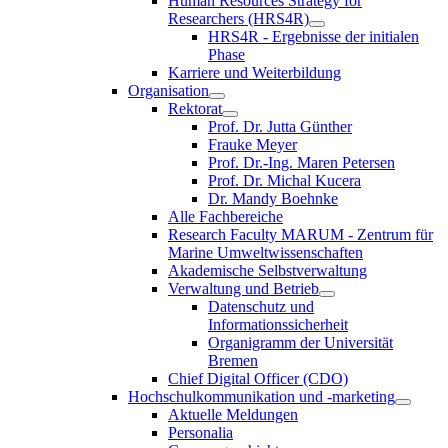
Human Resources Strategy for
Researchers (HRS4R)
HRS4R - Ergebnisse der initialen
Phase
Karriere und Weiterbildung
Organisation
Rektorat
Prof. Dr. Jutta Günther
Frauke Meyer
Prof. Dr.-Ing. Maren Petersen
Prof. Dr. Michal Kucera
Dr. Mandy Boehnke
Alle Fachbereiche
Research Faculty MARUM - Zentrum für
Marine Umweltwissenschaften
Akademische Selbstverwaltung
Verwaltung und Betrieb
Datenschutz und
Informationssicherheit
Organigramm der Universität
Bremen
Chief Digital Officer (CDO)
Hochschulkommunikation und -marketing
Aktuelle Meldungen
Personalia