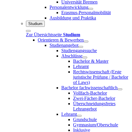
Universität Bremen
Personalentwicklung
Erasmus-Personalmobilität
Ausbildung und Praktika
Studium
Zur Übersichtsseite
Studium
Orientieren & Bewerben
Studienangebot
Studiengangssuche
Abschlüsse
Bachelor & Master
Lehramt
Rechtswissenschaft (Erste
juristische Prüfung / Bachelor
of Laws)
Bachelor fachwissenschaftlich
Vollfach-Bachelor
Zwei-Fächer-Bachelor
Überschneidungsfreies
Lehrangebot
Lehramt
Grundschule
Gymnasium/Oberschule
Inklusive