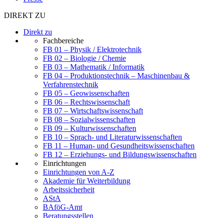
DIREKT ZU
Direkt zu
Fachbereiche
FB 01 – Physik / Elektrotechnik
FB 02 – Biologie / Chemie
FB 03 – Mathematik / Informatik
FB 04 – Produktionstechnik – Maschinenbau &
Verfahrenstechnik
FB 05 – Geowissenschaften
FB 06 – Rechtswissenschaft
FB 07 – Wirtschaftswissenschaft
FB 08 – Sozialwissenschaften
FB 09 – Kulturwissenschaften
FB 10 – Sprach- und Literaturwissenschaften
FB 11 – Human- und Gesundheitswissenschaften
FB 12 – Erziehungs- und Bildungswissenschaften
Einrichtungen
Einrichtungen von A-Z
Akademie für Weiterbildung
Arbeitssicherheit
AStA
BAföG-Amt
Beratungsstellen