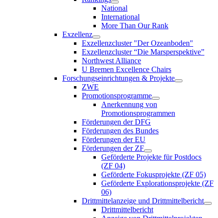
National
International
More Than Our Rank
Exzellenz
Exzellenzcluster "Der Ozeanboden"
Exzellenzcluster “Die Marsperspektive”
Northwest Alliance
U Bremen Excellence Chairs
Forschungseinrichtungen & Projekte
ZWE
Promotionsprogramme
Anerkennung von
Promotionsprogrammen
Förderungen der DFG
Förderungen des Bundes
Förderungen der EU
Förderungen der ZF
Geförderte Projekte für Postdocs
(ZF 04)
Geförderte Fokusprojekte (ZF 05)
Geförderte Explorationsprojekte (ZF
06)
Drittmittelanzeige und Drittmittelbericht
Drittmittelbericht