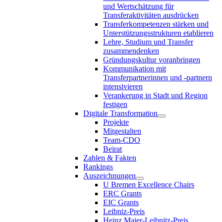
und Wertschätzung für
Transferaktivitäten ausdrücken
Transferkompetenzen stärken und
Unterstützungsstrukturen etablieren
Lehre, Studium und Transfer
zusammendenken
Gründungskultur voranbringen
Kommunikation mit
Transferpartnerinnen und -partnern
intensivieren
Verankerung in Stadt und Region
festigen
Digitale Transformation
Projekte
Mitgestalten
Team-CDO
Beirat
Zahlen & Fakten
Rankings
Auszeichnungen
U Bremen Excellence Chairs
ERC Grants
EIC Grants
Leibniz-Preis
Heinz Maier-Leibnitz-Preis