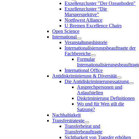
Exzellenzcluster "Der Ozeanboden"
Exzellenzcluster “Die
Marsperspektive”
Northwest Alliance
U Bremen Excellence Chairs
Open Science
International
Veranstaltungshistorie
Internationalisierungsbeauftragte der
Fachbereiche
Formular
Internationalisierungsbeauftragt
International Office
Antidiskriminierung & Diversität
Die Antidiskriminierungssatzung
Ansprechpersonen und
Anlaufstellen
Diskriminierung Definitionen
Wo und für Wen gilt die
Satzung?
Nachhaltigkeit
Transferstrategie
Transferbeirat und
Transferbeauftragte
Sichtbarkeit von Transfer erhöhen