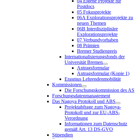
04 Eigene Projekte für
Postdocs
05 Fokusprojekte
06A Explorationsprojekte zu
neuen Themen
06B Interdisziplinäre
Explorationsprojekte
07 Verbundvorhaben
08 Prämien
Bremer Studienpreis
Internationalisierungsfonds der
Universität Bremen
Antragsformular
Antragsformular (Kopie 1)
Erasmus Lehrendenmobilität
Kommissionen
Die Forschungskommission des AS
Forschungsdatenmanagement
Das Nagoya Protokoll und ABS
Projektabfrage zum Nagoya-
Protokoll und zur EU-ABS-
Verordnung
Informationen zum Datenschutz
gemäß Art. 13 DS-GVO
Stipendien