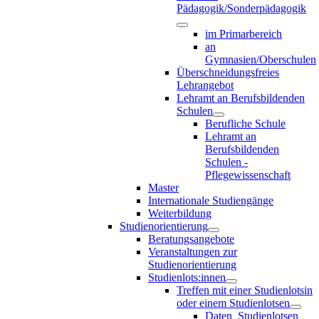
Pädagogik/Sonderpädagogik
im Primarbereich
an
Gymnasien/Oberschulen
Überschneidungsfreies
Lehrangebot
Lehramt an Berufsbildenden
Schulen
Berufliche Schule
Lehramt an
Berufsbildenden
Schulen -
Pflegewissenschaft
Master
Internationale Studiengänge
Weiterbildung
Studienorientierung
Beratungsangebote
Veranstaltungen zur
Studienorientierung
Studienlots:innen
Treffen mit einer Studienlotsin
oder einem Studienlotsen
Daten_Studienlotsen