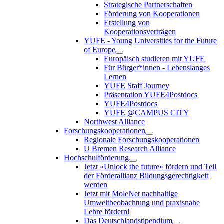
Strategische Partnerschaften
Förderung von Kooperationen
Erstellung von
Kooperationsverträgen
YUFE - Young Universities for the Future
of Europe
Europäisch studieren mit YUFE
Für Bürger*innen - Lebenslanges
Lernen
YUFE Staff Journey
Präsentation YUFE4Postdocs
YUFE4Postdocs
YUFE @CAMPUS CITY
Northwest Alliance
Forschungskooperationen
Regionale Forschungskooperationen
U Bremen Research Alliance
Hochschulförderung
Jetzt »Unlock the future« fördern und Teil
der Förderallianz Bildungsgerechtigkeit
werden
Jetzt mit MoleNet nachhaltige
Umweltbeobachtung und praxisnahe
Lehre fördern!
Das Deutschlandstipendium